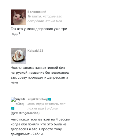
Болконский
Те твиты, которые вас
оскорбили, это не мои
мысли, а сны, мои
Так это у меня депрессия уже три
кошмары. Я вам их просто
года?
пересказал.
Kalpak123
Нкжно заниматься активной физ
нагрузкой: плавание бег велосипед
зал, сразу пропадет и депрессия и
лень
süyikti būlaq 🇰🇿
кэзэк ердж оставить пол-
ложки еды | ол/оны
мы с психотерапевткой на 4 сессии
когда обе поняли что это была не
депрессия а это я просто хочу
дэйдримить 24/7 и…