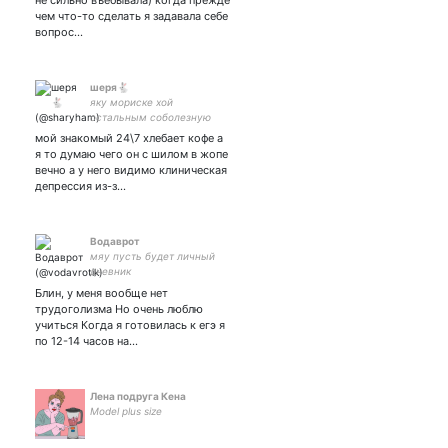
не сильно въебывала) когда прежде
чем что-то сделать я задавала себе
вопрос…
шеря🐇
яку мориске хой
остальным соболезную
мой знакомый 24\7 хлебает кофе а
я то думаю чего он с шилом в жопе
вечно а у него видимо клиническая
депрессия из-з…
Водаврот
мяу пусть будет личный
дневник
Блин, у меня вообще нет
трудоголизма Но очень люблю
учиться Когда я готовилась к егэ я
по 12-14 часов на…
Лена подруга Кена
Model plus size