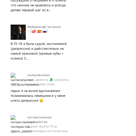
обсуждали отношения и я поняла
что никому не нравлюсь и всегда
делаю первый шаг но в…
Майкрософт на связи
♀️||♈||🇪🇦||🇷🇺||
В 15-16 я была худой, молчаливой
(депрессия) и действительно не
самой красивой (кривые зубы +
осанка) С…
rachendrachen
мать дракона 🐉 сражаюсь
с немецким (пока
проигрываю)
ладно я на волне вдохновения
позанималась немецким и у меня
опять депрессия 😞
потомственная
татлеристка
Здравствуйте! Я не
рекламирую ни косметику,
ни мужчин.