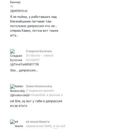
Я не пойму, у работавших над
ближайшими патчами там
поголовно депрессия что ли...
сперва Кавех, потом вот такие
шту…
Сладкая Булочка
Остбалты - самые
лучшие!!!
Эээ… депрессия…
Xaben Roskovskiy
С недавних времён
Нинтендобой, а дальше я
пока ещё не придумал
ой бля, ну вот у тебя и депрессия
из за этого
её звали Никита
нормальная баба, а не хуй