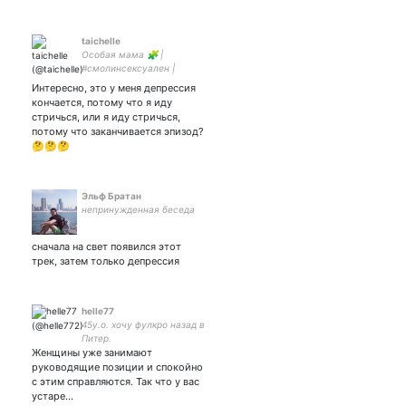
taichelle
Особая мама 🧩 |
#смолинсексуален |
радикальный
Интересно, это у меня депрессия
рейстобиринизм | если что,
кончается, потому что я иду
вы предупреждены
стричься, или я иду стричься,
потому что заканчивается эпизод?
🤔🤔🤔
Эльф Братан
непринужденная беседа
сначала на свет появился этот
трек, затем только депрессия
helle77
45y.o. хочу фулкро назад в
Питер.
Женщины уже занимают
руководящие позиции и спокойно
с этим справляются. Так что у вас
устаре…