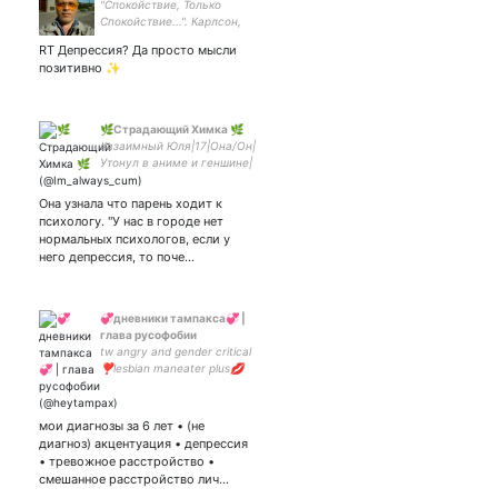
"Спокойствие, Только
Спокойствие...". Карлсон,
Который... "Обман, Кругом
RT Депрессия? Да просто мысли
Обман..." : Сказал Ёжик,
позитивно ✨
Слезая с Мотка Колючей
Проволоки". "Вот Так Вот,
Господа...".
🌿Страдающий Химка 🌿
#взаимный Юля|17|Она/Он|
Утонул в аниме и геншине|
фан импровизации|
творческий чел|беру
Она узнала что парень ходит к
коммишен|
психологу. "У нас в городе нет
нормальных психологов, если у
него депрессия, то поче…
💞дневники тампакса💞 |
глава русофобии
tw angry and gender critical
❣️lesbian maneater plus💋
borderline personal disorder
💋 4177490175501701 на
трилептал и прочее
мои диагнозы за 6 лет • (не
диагноз) акцентуация • депрессия
• тревожное расстройство •
смешанное расстройство лич…