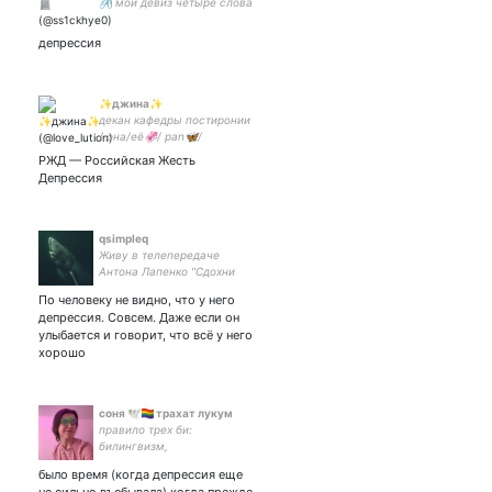
🖇 мой девиз четыре слова
свэг свэг свэг свэг
депрессия
✨джина✨
декан кафедры постиронии
/ она/еë🦑/ pan🦋/
РЖД — Российская Жесть
Депрессия
qsimpleq
Живу в телепередаче
Антона Лапенко "Сдохни
или умри" Пытаюсь
По человеку не видно, что у него
разохуеть и выжить.
депрессия. Совсем. Даже если он
улыбается и говорит, что всё у него
хорошо
соня 🕊🏳️‍🌈 трахат лукум
правило трех би:
билингвизм,
бисексуальность,
было время (когда депрессия еще
биполярное расстройство