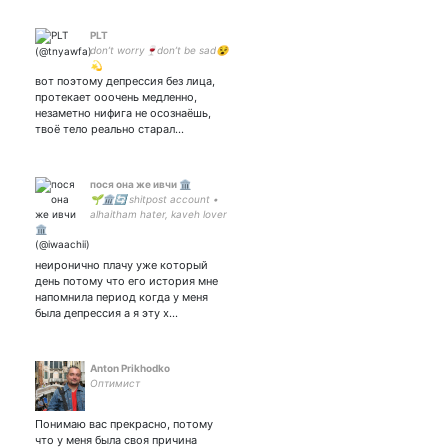
PLT
don’t worry🍷don’t be sad😵
💫
вот поэтому депрессия без лица,
протекает ооочень медленно,
незаметно нифига не осознаёшь,
твоё тело реально старал…
пося она же ивчи 🏛️
🌱🏛️🔄 shitpost account •
alhaitham hater, kaveh lover
and just a good person • art
acc:
неиронично плачу уже который
день потому что его история мне
напомнила период когда у меня
была депрессия а я эту х…
Anton Prikhodko
Оптимист
Понимаю вас прекрасно, потому
что у меня была своя причина