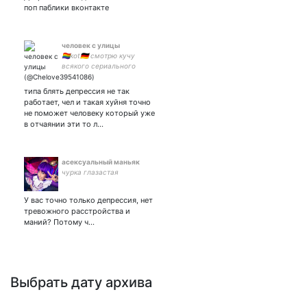
поп паблики вконтакте
человек с улицы
🏳‍🌈kot🇩🇪 смотрю кучу
всякого сериального
контента, поклоняюсь
женщинам /хз, что еще
типа блять депрессия не так
сообщить/ в кр играю☺🙏
работает, чел и такая хуйня точно
кэти макграт, джоди комер
не поможет человеку который уже
- 🛐🛐🛐
в отчаянии эти то л…
асексуальный маньяк
чурка глазастая
У вас точно только депрессия, нет
тревожного расстройства и
маний? Потому ч…
Выбрать дату архива