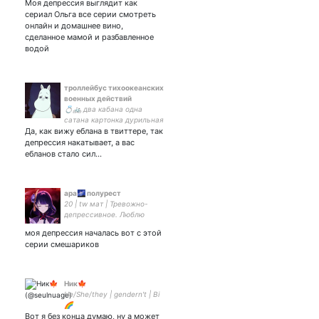
Моя депрессия выглядит как
сериал Ольга все серии смотреть
онлайн и домашнее вино,
сделанное мамой и разбавленное
водой
троллейбус тихоокеанских
военных действий
💍🚲 два кабана одна
сатана картонка дурильная
Да, как вижу еблана в твиттере, так
депрессия накатывает, а вас
ебланов стало сил…
ара🌌 полурест
20 | tw мат | Тревожно-
депрессивное. Люблю
своих котов, геншин и
моя депрессия началась вот с этой
Анечьку🤍❤️🤍
серии смешариков
Ник🍁
He/She/they | gendern't | Bi
🌈
Вот я без конца думаю, ну а может