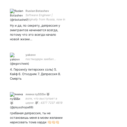
Ruslan Botashev
Software Engineer |
Originally from Russia, now in
USA | Loves fishing, gaming,
Ну и да, по секрету, депрессия у
music, guns, movies &
эмигрантов начинается всегда,
coffee | Father of two & dog
потому что это всегда начало
owner
новой жизни…
yakovv
постмодерн заебал...
4. Героин(у питерских соль) 5.
Кайф 6. Отходняк 7. Депрессия 8.
Смерть
янина пу$$$и 🐺
волк, что выступает в
цирке 🐺 ; 4377 7237 4619
8641 — на психиатра
гребаная депрессия, ты не
остановишь меня в моем желании
нарисовать тома харди 👊🏻👊🏻👊🏻