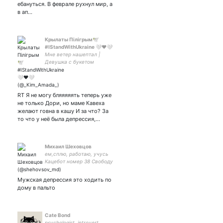
ебануться. В феврале рухнул мир, а
в ап…
Крылаты Пілігрым🕊️
#IStandWithUkraine 🤍❤️🤍
Мне ветер нашептал |
Девушка с букетом
нарциссов | Пренебречь,
вальсируем!| «У меня
крылья есть«| Собираю на
б/у гитару| Духовная
RT Я не могу бляяяяять теперь уже
сестра
не только Дори, но маме Кавеха
желают говна в кашу И за что? За
то что у неё была депрессия,…
Михаил Шеховцов
ем,сплю, работаю, учусь
Кацебот номер 38 Свободу
всем политзаключённым!
🇷🇺🇪🇺 все соц сети телефон
Мужская депрессия это ходить по
+79651945655
дому в пальто
Cate Bond
psychologist, introvert,