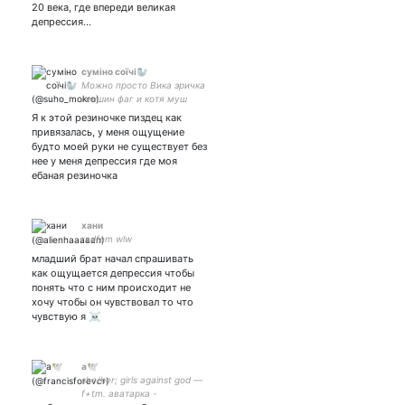
20 века, где впереди великая
депрессия…
суміно соїчі🦭
Можно просто Вика эричка
геншин фаг и котя муш
Я к этой резиночке пиздец как
привязалась, у меня ощущение
будто моей руки не существует без
нее у меня депрессия где моя
ебаная резиночка
хани
radfem wlw
младший брат начал спрашивать
как ощущается депрессия чтобы
понять что с ним происходит не
хочу чтобы он чувствовал то что
чувствую я ☠️
а🕊️
she/her; girls against god —
f+tm. аватарка -