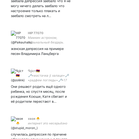
заебала депрессия заебало что я не
творчество
могу ничего делать заебало что
настроение только плакать и
заебало смотреть на л…
HIP 77070
Мамкин астроном,
музыкальный бездарь.
«Ладно технари, тем
женская депрессия на примере
простительно отсутствие
песен Владимира Ланцберга
базовых социальных
знаний и навыков, но вы-
то, вроде, человек
искусства» (с)
Գլіст🇦🇲
🗝️•мастачка ў халаце•🗝️
•радфем погляды•🗝️•17
гадоў•🗝️•🗝️
Они решают родить ещё одного
ребенка, но спустя месяц, после
рождения Ксюши, Катя сбегает и
её родители перестают в…
хвоя 🐣
интернет это несерьёзно
случилась депрессия по причине