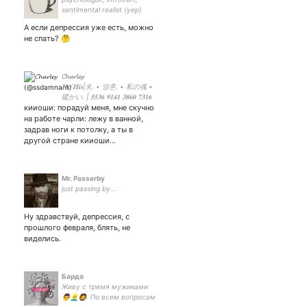
sentimental realist (yep)
А если депрессия уже есть, можно
не спать? 🤔
𝓒𝓱𝓪𝓻𝓵𝓮𝔂
𝐇𝐞/𝐇𝐢𝐬|夫. • 영혼. • 私の魂 •
暖かい. | 𝟓𝟓𝟑𝟔 𝟗𝟏𝟒𝟏 𝟑𝟖𝟔𝟎 𝟕𝟑𝟏𝟔
кииоши: порадуй меня, мне скучно
×
на работе чарли: лежу в ванной,
задрав ноги к потолку, а ты в
другой стране кииоши…
Mr. Passerby
just passing by...
Ну здравствуй, депрессия, с
прошлого февраля, блять, не
виделись.
Бардо
Живу с тремя мужиками
👨👱‍♂️🧔. По всем вопросам