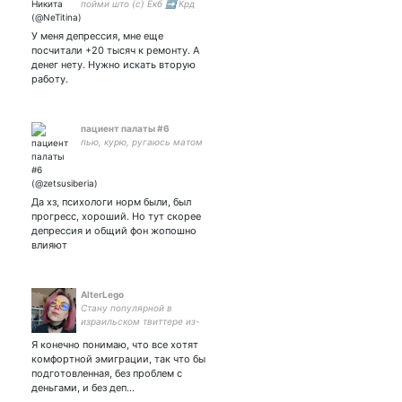
пойми што (с) Екб ➡️ Крд
У меня депрессия, мне еще
посчитали +20 тысяч к ремонту. А
денег нету. Нужно искать вторую
работу.
пациент палаты #6
пью, курю, ругаюсь матом
Да хз, психологи норм были, был
прогресс, хороший. Но тут скорее
депрессия и общий фон жопошно
влияют
AlterLego
Стану популярной в
израильском твиттере из-
за нытья о попытках найти
Я конечно понимаю, что все хотят
работу 🙈 Спасибо за
комфортной эмиграции, так что бы
поддержку ❤️‍🩹
подготовленная, без проблем с
деньгами, и без деп…