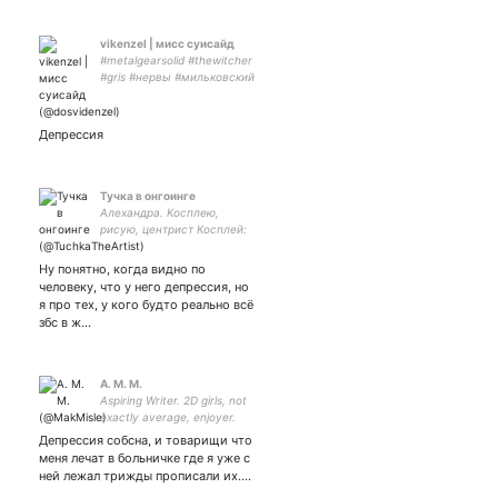
vikenzel | мисс суисайд
#metalgearsolid #thewitcher
#gris #нервы #мильковский
#кискис девушка, он/она,
пан, полиамор в
отношениях, т-френдли,
Депрессия
нюдсочетвергую, рисую
Тучка в онгоинге
Алехандра. Косплею,
рисую, центрист Косплей:
Арты: На лечение
(нейропатия полового
Ну понятно, когда видно по
нерва): 2200700739477072
человеку, что у него депрессия, но
Эрокосплей и не только,
я про тех, у кого будто реально всё
здесь↓
збс в ж…
А. M. М.
Aspiring Writer. 2D girls, not
exactly average, enjoyer.
Also love TALKING about 2D
Депрессия собсна, и товарищи что
girls. Amateur translator
меня лечат в больничке где я уже с
from EN to RU. Passionate
ней лежал трижды прописали их.…
about art.