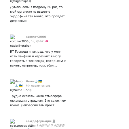
Думаю, если я подрочу 20 раз, то
мой организм на выделяет
эндорфина так много, что пройдет
депрессия
кокслат3000
он, 19, дева; 🫦
RT Господи я так рад, что у меня
есть фанфики и через них я могу
говорить о тех вещах, которые мне
важны, например, гомоебля,…
Немо ⚓ 🇺🇦
Ми повернемось.
Трудно сказать. Сама атмосфера
оккупации страшная. Это хуже, чем
война. Депрессия там прост…
свэгдеформация 🪦
- #리노 & #한지성 ♡ #김홍중