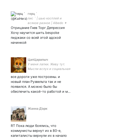
герц `
лис ` | шью косплей и
всякое разное | Albedo ✦
Отрицание Гнев Торг Депрессия
Хочу научится шить bespoke
пиджаки со всей этой адской
начинкой
ЦапЦарапыч
У меня лапки. Живу тут.
Мысли вслух и социальная
апатия.
все дороги уже построены. и
новый план Рузвельта так и не
появился. А можно было бы
обеспечить какой-то работой и м…
Жанна Д’арк
RT Пока люди боялись, что
коммунисты вернут их в 80-е,
капиталисты вернули их в начало