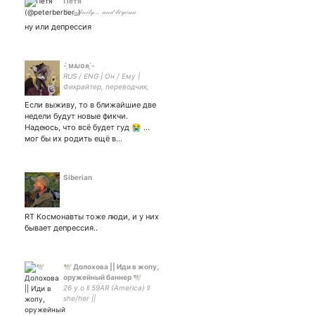
Петя
𝓉𝑜 𝒾𝓃𝒻𝒾𝓃𝒾𝓉𝓎... 𝒶𝓃𝒹 𝒷𝑒𝓎𝑜𝓃𝒹
ну или депрессия
- ̗̀ᴍᴀᴊᴏʀ ̖́-
RUS / ENG | Он / Ему |
Фикрайтер, переводчик,
геймер | Днём в подушку
Если выживу, то в ближайшие две
рыдаю.
недели будут новые фикчи.
Надеюсь, что всё будет гуд 😭 ...
мог бы их родить ещё в…
Siberian
RT Космонавты тоже люди, и у них
бывает депрессия..
🕊 Долохова || Иди в жопу,
оружейный баннер 🕊
26 y.o ll 59AR (America) ll
she/her ||