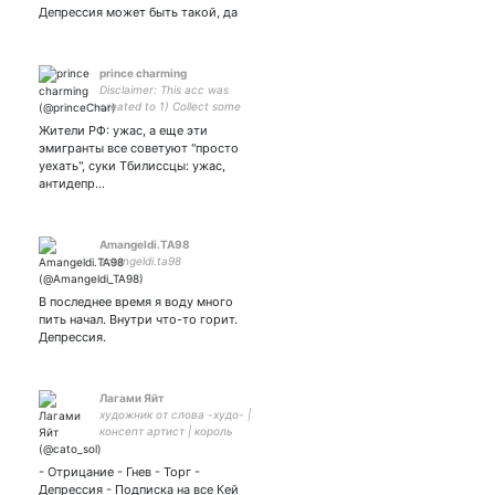
обращайтесь в оборотня
Депрессия может быть такой, да
prince charming
Disclaimer: This acc was
created to 1) Collect some
fintwit insights 2) Russian
Жители РФ: ужас, а еще эти
opposition political shitpost
эмигранты все советуют "просто
The chance it is relevant to
уехать", суки Тбилиссцы: ужас,
your interest is low
антидепр…
Amangeldi.TA98
amangeldi.ta98
В последнее время я воду много
пить начал. Внутри что-то горит.
Депрессия.
Лагами Яйт
художник от слова -худо- |
консепт артист | король
мемосов | дед инсайд и
аутсайд |
- Отрицание - Гнев - Торг -
Депрессия - Подписка на все Кей