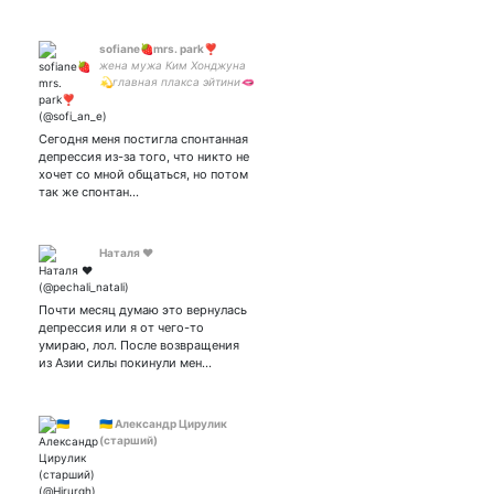
sofiane🍓mrs. park❣️
жена мужа Ким Хонджуна
💫главная плакса эйтини🫦
only ateez & xikers⏳In my
next life I’m gonna be atiny
again ✨🏴‍☠️
Сегодня меня постигла спонтанная
депрессия из-за того, что никто не
хочет со мной общаться, но потом
так же спонтан…
Наталя ❤️
Почти месяц думаю это вернулась
депрессия или я от чего-то
умираю, лол. После возвращения
из Азии силы покинули мен…
🇺🇦 Александр Цирулик
(старший)