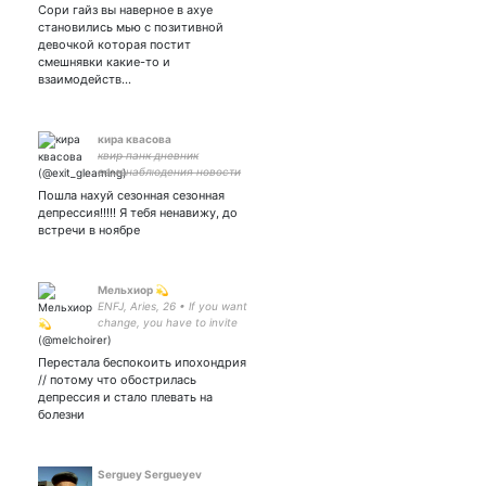
Сори гайз вы наверное в ахуе
Хуа Чэна || сб если
становились мью с позитивной
некомфортно || мой Се
девочкой которая постит
Лянь
смешнявки какие-то и
взаимодейств…
кира квасова
к̶в̶и̶р̶ ̶п̶а̶н̶к̶ ̶д̶н̶е̶в̶н̶и̶к̶
̶с̶а̶м̶о̶н̶а̶б̶л̶ю̶д̶е̶н̶и̶я̶ ̶н̶о̶в̶о̶с̶т̶и̶
̶р̶о̶с̶с̶и̶я̶ ̶к̶а̶к̶а̶я̶-̶т̶о̶ ̶к̶у̶л̶ь̶т̶у̶р̶а̶
Пошла нахуй сезонная сезонная
𝑠𝑙𝑖𝑐𝑒 𝑜𝑓 𝑙𝑖𝑓𝑒
депрессия!!!!! Я тебя ненавижу, до
встречи в ноябре
Мельхиор 💫
ENFJ, Aries, 26 • lf you want
change, you have to invite
chaos • Таро, руны,
эзотерика • Склад
Перестала беспокоить ипохондрия
фендомного стекла •
// потому что обострилась
Солнце мое: 🖤
депрессия и стало плевать на
болезни
Serguey Sergueyev