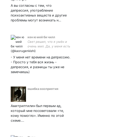
А вы согласны с тем, что
депрессия, употребление
психоактивных веществ и другие
проблемы могут возникать н…
кен ю мей би чилл
Свет решил, что я умён и
очень мил. Да, у меня есть
музыка, и её можно
послушать.
- У меня нет времени на депрессию.
- Просто у тебя вся жизнь -
депрессия, и разницы ты уже не
замечаешь)
ошибка восприятия
Амитриптилин был первым ад,
который мне посоветовали «те,
кому помогло». Именно по этой
схеме.…