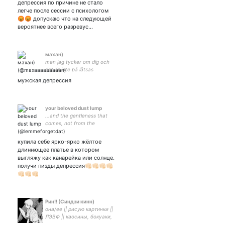
депрессия по причине не стало
легче после сессии с психологом
😡😡 допускаю что на следующей
вероятнее всего разревус…
мaxaн)
men jag tycker om dig och
det är inte på låtsas
мужская депрессия
your beloved dust lump
...and the gentleness that
comes, not from the
absence of violence, but
despite the abundance of it
купила себе ярко-ярко жëлтое
//
длиннющее платье в котором
выгляжу как канарейка или солнце.
получи пизды депрессия👊🏻👊🏻👊🏻👊🏻
👊🏻👊🏻👊🏻
Рин!! (Синдзи кинн)
она/ее || рисую картинки ||
ЛЭВФ || каосины, бокуаки,
сяовены, хуаляни || симпка