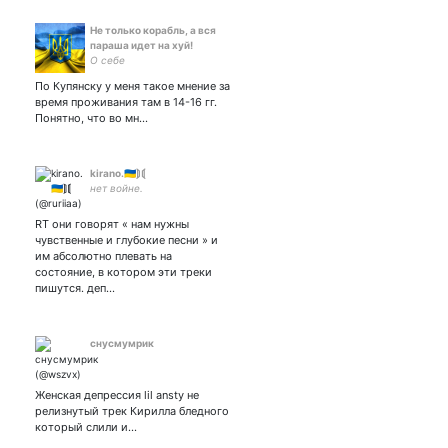
Не только корабль, а вся
параша идет на хуй!
О себе
По Купянску у меня такое мнение за
время проживания там в 14-16 гг.
Понятно, что во мн…
kirano.🇺🇦⟭⟬
нет войне.
RT они говорят « нам нужны
чувственные и глубокие песни » и
им абсолютно плевать на
состояние, в котором эти треки
пишутся. деп…
снусмумрик
Женская депрессия lil ansty не
релизнутый трек Кирилла бледного
который слили и…