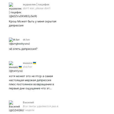
журавлик | пацифик
don't war, please don't
Крош Может быть у меня скрытая
депрессия
dr.luv
чё опять депрессия?
мышка 🇺🇦
she/her
хотя может это не птср а самая
настоящая мерзкая депрессия
плюс постоянное возвращение в
первые дни ощущение что эт…
Василий
Все твиты удаляются раз в
2 недели