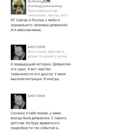
Mr.Rolling🇮🇱🇺🇦
#свободунавальному
Преследование рф-
чиновников, ментов, фсб-
RT Сейчас в России у любого
шников и прочей швали по
всему миру. Работаем с
нормального человека депрессия.
Полонием-210, Новичком и
И я неисключение.
просто с лопатой и
вилами. Путина в Гаагу!
ВИКТОРИЯ
Много курю, работаю и
зачем-то думаю о жизни
К предыдущей истории: Депрессия
это одно. А вот чувство
тревожности это другое. У меня
высокая интуиция. И иногда…
ВИКТОРИЯ
Сколько я себя помню, у меня
всегда была депрессия. С самого
детства. Не буду вдаваться в
подробности тех событий и…