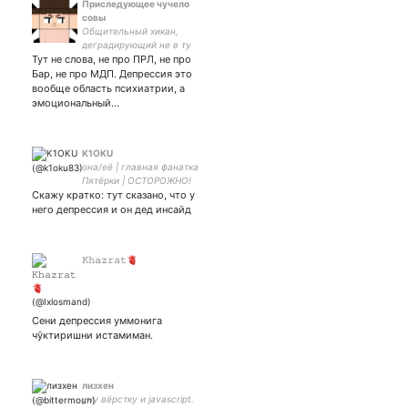
Приследующее чучело
совы
Общительный хикан,
деградирующий не в ту
Тут не слова, не про ПРЛ, не про
сторону виабу и сталкер
Бар, не про МДП. Депрессия это
вообще область психиатрии, а
эмоциональный…
K1OKU
она/её | главная фанатка
Пятёрки | ОСТОРОЖНО!
Скажу кратко: тут сказано, что у
ЗЛАЯ АБЬЮЗЕРКА
него депрессия и он дед инсайд
𝙺𝚑𝚊𝚣𝚛𝚊𝚝🫀
Сени депрессия уммонига
чўктиришни истамиман.
лизхен
учу вёрстку и javascript.