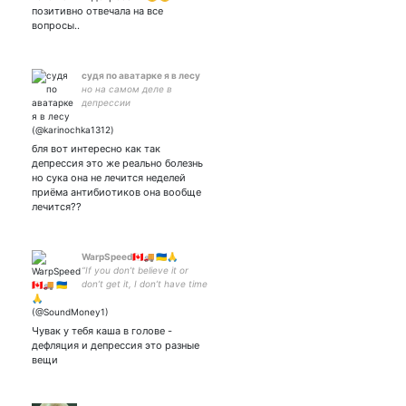
||9w1//infp|| TommyInnit and
позитивно отвечала на все
Wilbur antis dni ||
вопросы..
судя по аватарке я в лесу
но на самом деле в
депрессии
бля вот интересно как так
депрессия это же реально болезнь
но сука она не лечится неделей
приёма антибиотиков она вообще
лечится??
WarpSpeed🇨🇦🚚 🇺🇦🙏
“If you don’t believe it or
don’t get it, I don’t have time
to convince you, sorry.”
Satoshi Nakamoto
Чувак у тебя каша в голове -
дефляция и депрессия это разные
вещи