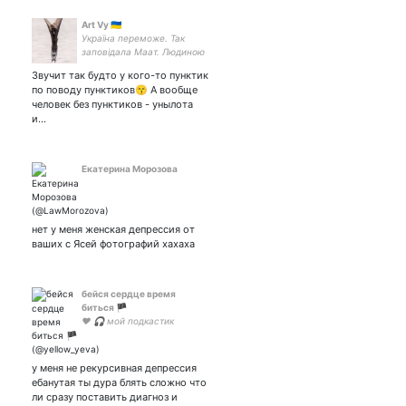
Art Vy 🇺🇦
Україна переможе. Так
заповідала Маат. Людиною
треба вчитися бути (Артем
Звучит так будто у кого-то пунктик
Винник)
по поводу пунктиков😙 А вообще
человек без пунктиков - унылота
и…
Екатерина Морозова
нет у меня женская депрессия от
ваших с Ясей фотографий хахаха
бейся сердце время
биться 🏴
♥️ 🎧 мой подкастик
у меня не рекурсивная депрессия
ебанутая ты дура блять сложно что
ли сразу поставить диагноз и