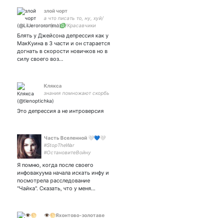
злой чорт
а что писать то, ну, хуй/
entp / ♎/Красавчики
рождены, чтобы
Блять у Джейсона депрессия как у
умирать/Gangsters don't
МакКуина в 3 части и он старается
cry| спи, amore mio
догнать в скорости новичков но в
силу своего воз…
Клякса
знания помножают скорбь
Это депрессия а не интроверсия
Часть Вселенной 🤍💙🤍
#StopTheWar
#ОстановитеВойну
#СвободуНавальному !
Я помню, когда после своего
#FreeNavalny ! «Делай, что
инфовакуума начала искать инфу и
должно, и будь, что будет».
посмотрела расследование
За свободную Россию!
"Чайка". Сказать, что у меня…
Идеология здравого
смысла.
👁🌕Яхонтово-золотаве