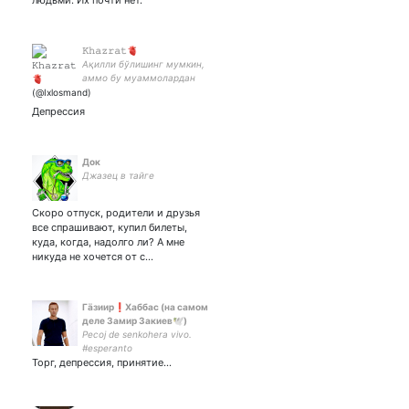
людьми. Их почти нет.
𝙺𝚑𝚊𝚣𝚛𝚊𝚝🫀
Ақилли бўлишинг мумкин,
аммо бу муаммолардан
йироқсан дегани эмас...
Депрессия
Док
Джазец в тайге
Скоро отпуск, родители и друзья
все спрашивают, купил билеты,
куда, когда, надолго ли? А мне
никуда не хочется от с…
Гäзиир❗Хаббас (на самом
деле Замир Закиев🕊️)
Pecoj de senkohera vivo.
#esperanto
Торг, депрессия, принятие...