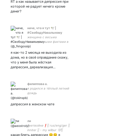
RT а как называется депрессия при
жизни...Тырю я эти
которой не радует ничего кроме
статусы!
денег?
Тыыыыыырюююююю!!! ❤️❤️
❤️
ниче, что я тут 🕊 |
#СвободуНавальному
женщина с весьма
неинтересными фактами в
биографии в болоте
выученной
я как-то 2 месяца не выходила из
беспомощности, идите все
дома, но в своё оправдание скажу,
на хуй
что у меня была жёсткая
депрессия, дереализация…
филиппова а.
я родился в тёплый летний
дождь
депрессия в женском чате
ли
#нетвойне❗|| rus/eng/ger ||
inniter || - my wilbur 🤍||
какая блять депрессия 😔😔 я
minor || #crimeboystwt