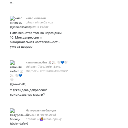
л…
чай с ничевом
ойлан ойланба пох
искренне сөйле
Папа вернется только через дней
10. Моя депрессия и
эмоциональная нестабильность
уже за дверью
кавинян любит 🐰 🚬| 🤍💙🤍
shitpost!♡iee/enfp, фэлв,
she/her♡ urmt&nrmkk&trmn♡
закрытка -
sonamy/usaura/albelumi/e.t.c♡
У Джейдена депрессия/
суицидальные мысли?
Натуральная блонди
Друзья и гости моей
страницы🙋‍♀️очень прошу
вас, не принимать все мои
твиты за эпизоды из моей