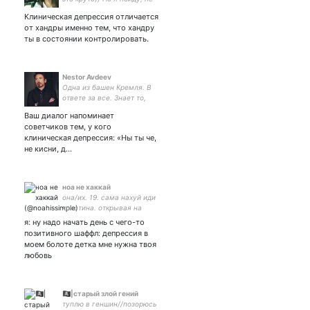
брошу вас в беде.
Клиническая депрессия отличается
от хандры именно тем, что хандру
ты в состоянии контролировать.
Nestor Avdeev
Одна из башен Кремля. В
ответе за все. Знает то,
что нельзя. Just a born and
Ваш диалог напоминает
then living. Будьте добры. :)
советчиков тем, у кого
Нет войне. #NoWar
клиническая депрессия: «Ны ты че,
не кисни, д…
ноа не хаккай
она/их. 19. сама нахуй иди
кристина. открывая на
меня рот, помните, что я
я: ну надо начать день с чего-то
достану хуй. киньте деньги
позитивного шаффл: депрессия в
на сиги 5469 5500 2965
моем болоте детка мне нужна твоя
3117.🔞. рисую тут
любовь
🏴‍☠️|старый злой гений
туплю в геншин//позорюсь