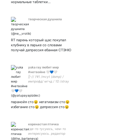
нормальные таблетки…
творческая душнила
RT парень который щас покупал
клубнику в ларьке со словами
получай депрессия ебанная СТЭНЮ
yuka ray любит мир
#нетвойне 🤍💙🤍
||-// (Ψ) /mcyt (dsmp) /
импрофд/ мгчд / 1D /stray
kids/ тг по мсюту:
паранойя сто😦 негативизм сто😦
избегание сто😦 депрессия сто😦
коренастая птичка
где-то тусуюсь, чем-то
интересуюсь. редактор
афиши в одном городском