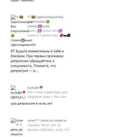
будет нашим!)
🕊🏳️‍🌈Серотониндзя без
серотонина🟢
(поиск☮️мью)
Мью с☮mutual with☮️
помогу с репостом, 🔞🇷🇺⬛
🟪⬜🟨♈Ru|Eng. Activitst,
feminist, istp, rp, 90's, c-ptsd
Naruto GO HS SU Tf2 APH
RT Будьте внимательны к себе и
Wakfu #nowar #нетвойне
близким. При первых признаках
депрессии обращайтесь к
специалисту. Помните, что
депрессия — э…
вульфи❣️
20• стэню стрей кидс для
здоровой кожи • бан чан
супремаси • личный
ура депрессия в ноль лет
дневник до лучших времён
суон🕊 1 день до защиты
сколько тысяч лет ты
ищешь свой дом, зная, что
его здесь для тебя нет |