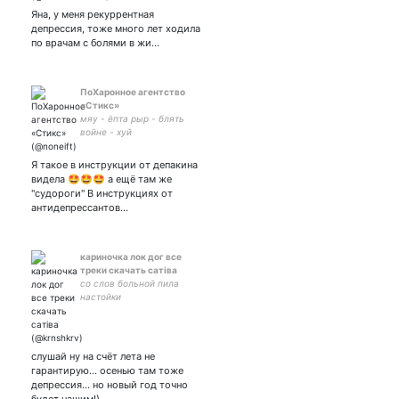
медиа, мать паблика
Яна, у меня рекуррентная
«Петр, смотри, что я
депрессия, тоже много лет ходила
нашла»
по врачам с болями в жи…
ПоХаронное агентство
«Стикс»
мяу - ёпта рыр - блять
войне - хуй
Я такое в инструкции от депакина
видела 🤩🤩🤩 а ещё там же
"судороги" В инструкциях от
антидепрессантов…
кариночка лок дог все
треки скачать сатiва
со слов больной пила
настойки
слушай ну на счёт лета не
гарантирую… осенью там тоже
депрессия… но новый год точно