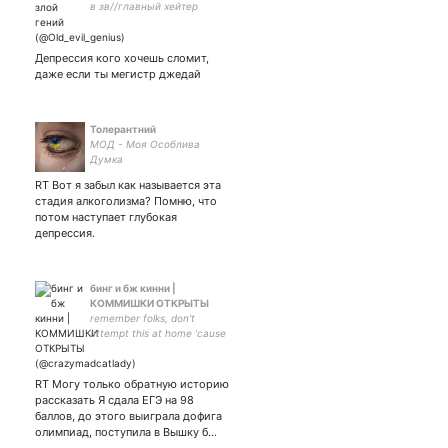
в зв//главный хейтер
помидоров//Дорогой сын -
Депрессия кого хочешь сломит,
даже если ты мегистр джедай
Толерантний
МОД - Моя Особлива
Думка
RT Вот я забыл как называется эта
стадия алкоголизма? Помню, что
потом наступает глубокая
депрессия.
бинг и бж кинни |
КОММИШКИ ОТКРЫТЫ
remember folks, don't
attempt this at home 'cause
i have no idea what i'm doing
RT Могу только обратную историю
рассказать Я сдала ЕГЭ на 98
баллов, до этого выиграла дофига
олимпиад, поступила в Вышку б…