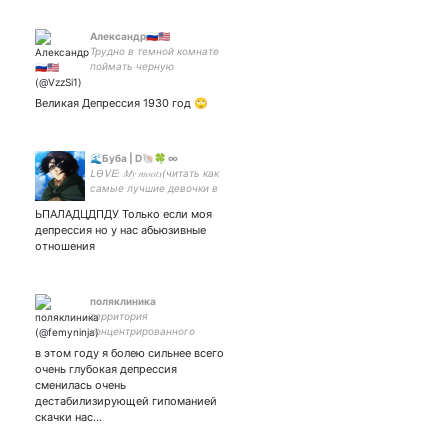
Александр🇷🇺🇺🇸
Трудно в темной комнате
поймать черную
кошку,особенно если ее
там нет.
Великая Депрессия 1930 год 🙄
🌊Буба | D🐚🍀 ∞
ᏞϴᏙᎬ: 𝑀𝑦 𝑚𝑜𝑜𝑡𝑠(читать как
самые лучшие девочки в
мире)☆ՏͲᎪΝ☆: and more
ЬПАЛАДЦДПДУ Только если моя
(fan acc) ♡
депрессия но у нас абьюзивные
отношения
поляклиника
территория
концентрированного
щитпостинга
в этом году я болею сильнее всего
очень глубокая депрессия
сменилась очень
дестабилизирующей гипоманией
скачки нас…