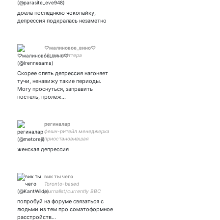
nothing that I write can
make me feel good
доела последнюю чокопайку,
депрессия подкралась незаметно
♡малиновое_вино♡
Мама твиттера
Скорее опять депрессия нагоняет
тучи, ненавижу такие периоды.
Могу проснуться, заправить
постель, пролеж…
региналар
фешн-ритейл менеджерка
приостановившая
деятельность в россии /
женская депрессия
иногда мне кажется что
все не зря
вик ты чего
Toronto-based
journalist/currently BBC
World Service
попробуй на форуме связаться с
людьми из тем про соматоформное
расстройств…