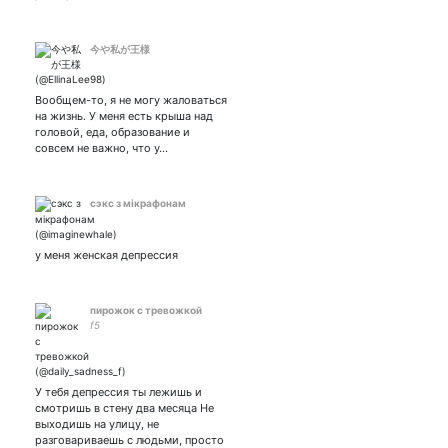
今や私が王様
Вообщем-то, я не могу жаловаться
на жизнь. У меня есть крыша над
головой, еда, образование и
совсем не важно, что у…
сэкс з мікрафонам
у меня женская депрессия
пирожок с тревожкой
f5
У тебя депрессия ты лежишь и
смотришь в стену два месяца Не
выходишь на улицу, не
разговариваешь с людьми, просто