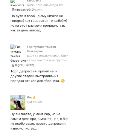
Kleopatra
Дочь отца обьюзера или
же тирана
По сути я вообще ему ничего не
говорю( как говорится тенелбейм)
но на этот раз меня прорвало так
как за день вперёд…
Где тумана таится
безветрие
ИЭИ со скальпелями. Поэт,
автор текстов рок-группы
Планида, соавтор текстов
и вокалистка группы
Торг, депрессия, принятие, и
LesoStep'je. #LesoStepje
другие стадии выстраивания
порядка стихов для сборника. 🙄
Лиз👌
хуй войне
Ну вы знаете, у меня бар, но на
самом деле прл, а может, нрл, в бар
не особо верю, просто депрессия,
наверно, кстат…