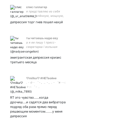
спис галлагер
я представляю из себя
разветвлённую, мощную,
но очень нестабильную
депрессия торг гнев пошел нахуй
систему.
ты читаешь надю еву
а я ее пишу I пресс-
секретарка I вольная
странница
путешествующая
эмигрантская депрессия кризис
автостопом по галактике
третьего месяца
♡milka♡ #НЕТвойне
.・✫・゜・。..・。.・゜✭・-:
✧ :-゜・．
RT это чувство......когда
дрочиш....и садятся два вибратора
подряд оба раза прямо перед
решающим моментом........у меня
депрессия