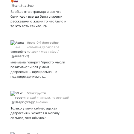
Вообще эта страница и все что
были «до» всегда были с моими
рассказами о жизни,то что было и
то что есть сейчас. Ра…
Αριnα ♤♧ #нетвойне
«объятия делают всё
лучше» / moa / stay /
tomoon /
геншин•марвел•маска ;;
мне мама говорит "просто мысли
не взаимная
позитивно" и бля у меня
депрессия.... официально... с
подтверждением от…
53 кг грусти
а ещё я устала, но все ещё
вяжу лифчики
Только у меня сейчас адская
депрессия и хочется в могилу
сильнее, чем обычно?