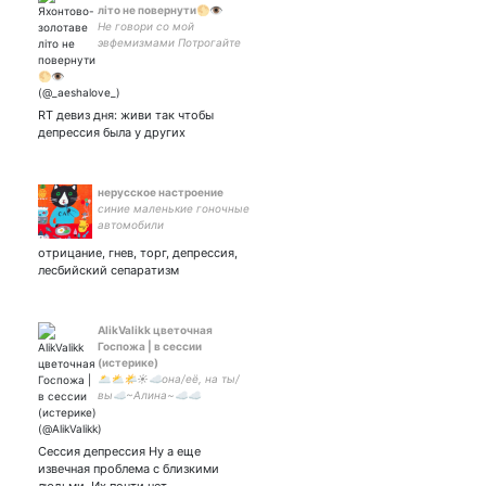
літо не повернути🌕👁
Не говори со мой
эвфемизмами Потрогайте
траву и не нервничайте
Подобен богу Жидкие
звуковые волны льются из
моих глаз ВОЗЬМИ
RT девиз дня: живи так чтобы
КУСОЧЕК МЕНЯ
депрессия была у других
нерусское настроение
синие маленькие гоночные
автомобили
отрицание, гнев, торг, депрессия,
лесбийский сепаратизм
AlikValikk цветочная
Госпожа | в сессии
(истерике)
🌥️⛅🌤️☀️☁️она/её, на ты/
вы☁️~Алина~☁️☁️
¦китаефд¦☁️🌤️Looking for
something?🌤️☁️~(INFJ)~
Мы СоФт, не стекло и не
Сессия депрессия Ну а еще
ХоРнИ
извечная проблема с близкими