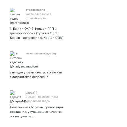
старая падла
чисто славянская
отрешённость
1. Ёжик - ОКР 2. Нюша - РПП и
дисморфофобия (тупа я в 15) 3.
Бараш - депрессия 4. Крош - СДВГ
ты читаешь надю еву
завидую у меня началась женская
эмигрантская депрессия
Lapsa14
В какой-то момент эта
уродливая тварь
возомнила себя
Неизлечимая болезнь, приносящая
благословенным зверем,
страдания, ухудшающая качество
что имеет право
жизни, депрес…
представлять небо, солнце
и луну.... Эрха. 207 глава.