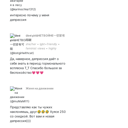
интересно почему у меня
депрессия
۵𝖑𝖔𝖘𝖙 𝖌𝖎𝖗𝖑۵НЕТВОЙНЕ一切皆有
可能
she/her • lgbt+friendly •
feminist views • highly
sensitive person (ВЧЛ) •
жена Морфея, просплю
Да, наверное, депрессия даёт о
всю свою жизнь •
себе знать в период гормонального
мультифандом • 难 потому
всплеска Т_Т Спасибо большое за
что 难得 #NOWAR
беспокойство💗💗💗
Женя на движении
Представляю как ты чужих
наклоняешь, друг🤣🤣🤣 Хуясе 250
со скидкой. Вот вам и новая
депрессия))))