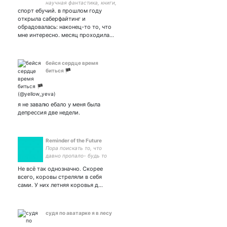
научная фантастика, книги,
спорт ебучий. в прошлом году
сибирь, горькие думы.
плохая русская. unbent,
открыла саберфайтинг и
unbroken, unbowed
обрадовалась: наконец-то то, что
мне интересно. месяц проходила…
бейся сердце время
биться 🏴
я не завалю ебало у меня была
депрессия две недели.
Reminder of the Future
Пора поискать то, что
давно пропало- будь то
ключи, совесть или смысл
Не всё так однозначно. Скорее
жизни.
всего, коровы стреляли в себя
сами. У них летняя коровья д…
судя по аватарке я в лесу