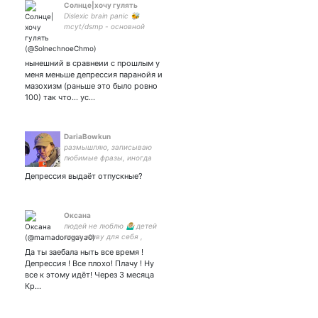
Солнце|хочу гулять
Dislexic brain panic 🐝
mcyt/dsmp - основной
фэндом 🐝 она/её когда-
нибудь доделаю но пока
мне лень
нынешний в сравнеии с прошлым у
меня меньше депрессия паранойя и
мазохизм (раньше это было ровно
100) так что... ус…
DariaBowkun
размышляю, записываю
любимые фразы, иногда
бестолково пошучиваю.
Депрессия выдаёт отпускные?
так что... листай дальше.
Оксана
людей не люблю 🤷🏼‍♂️ детей
тоже. живу для себя ,
хакерша с биаполяркой!
Да ты заебала ныть все время !
Депрессия ! Все плохо! Плачу ! Ну
все к этому идёт! Через 3 месяца
Кр…