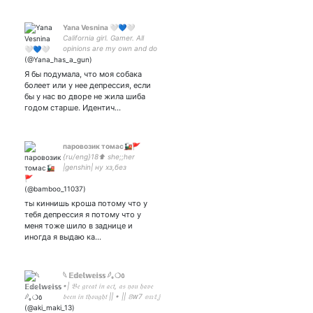
Yana Vesnina 🤍💙🤍
California girl. Gamer. All
opinions are my own and do
not represent position of my
employer.
Я бы подумала, что моя собака
болеет или у нее депрессия, если
бы у нас во дворе не жила шиба
годом старше. Идентич…
паровозик томас🚂🚩
{ru/eng}18⬆️ she;;her
|genshin| ну хз,без
феменитивов пжшки/
дилювены=бан,а потом
расстрел и сожжение на
ты киннишь кроша потому что у
костре. 58 ar europe
тебя депрессия я потому что у
меня тоже шило в заднице и
иногда я выдаю ка…
𓆩 𝔼𝕕𝕖𝕝𝕨𝕖𝕚𝕤𝕤 𓆪｡❍٥
•| 𝔅𝔢 𝔤𝔯𝔢𝔞𝔱 𝔦𝔫 𝔞𝔠𝔱, 𝔞𝔰 𝔶𝔬𝔲 𝔥𝔞𝔳𝔢
𝔟𝔢𝔢𝔫 𝔦𝔫 𝔱𝔥𝔬𝔲𝔤𝔥𝔱 || • || 𝟠ⱳ7 𝕖𝕟𝕥𝕛
||•𝐘𝐮𝐮𝐌𝐨𝐫𝐢•𝐏𝐇•|| 𝐖𝐫𝐢𝐭𝐞𝐫 &