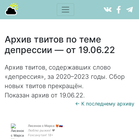
Архив твитов по теме
депрессии — от 19.06.22
Архив твитов, содержавших слово
«депрессия», за 2020–2023 годы. Сбор
новых твитов прекращён.
Показан архив от 19.06.22.
← К последнему архиву
Лисенок с Марса 🦊🇷🇺
Люблю рыжих! ❤️
Foxсанутая! 18+