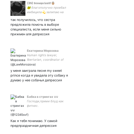
(ƎN) 𝖇𝖗𝖔𝖘𝖆𝖞𝖚 𝖐𝖚𝖗𝖎𝖙'👵🏼
🐸 благополучно проебал
имбицила💫 залипаю на
своего брата... and my
так получилось, что сестра
favorite couple💜💜💜
предложила помочь в выборе
специалиста, если меня сильно
прижмен аля депрессия
Екатерина Морозова
Human rights lawyer,
libertarian, coordinator of
сourt hearings for OVD-info
( Opinions here are my own
у меня заиграла песня my sweet
Support us👇
prince когда я увидела эту собаку я
думаю у нее собачья депрессия
Бабка в стрингах ⊍︎⊍︎
Господи,прими блуд как
фитнес.
Как я тебя понимаю. У самой
предпраздничная депрессия