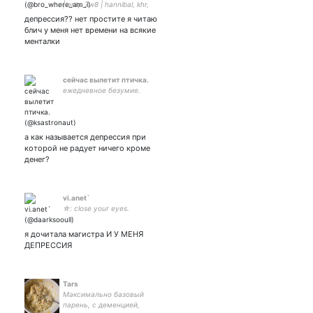
| entp 7w8 | hannibal, khr,
bleach, mdzs, bsd, мгчд,
депрессия?? нет простите я читаю
двк, one piece | ганнигрэмы
блич у меня нет времени на всякие
мои родители
менталки
сейчас вылетит птичка.
ежедневное безумие.
а как называется депрессия при
которой не радует ничего кроме
денег?
vi.anet`
☆: close your eyes.
я дочитала магистра И У МЕНЯ
ДЕПРЕССИЯ
Tars
Максимально базовый
парень, с деменцией,