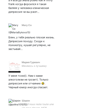
а я всегда знала ровно как и filthy
the nothing noths
frank когда форсился я такая
баляяя у человека клиническая
депрессия че вы ржет…
Mary Co
Блин, у тебя реально плохая жизнь.
Депрессия походу. Сходи к
психиатру, кушай регулярно, не
застывай…
Мария Гуревич
Меняюсь к лучшему
У меня тоже)). Нам с вами
алкоголизм не грозит). Только
депрессия или отчаяние 🤣.
Черный юмор иногда спасает.
Шарон
intp. Il nous reste toute une
vie pour pleurer. MCR,