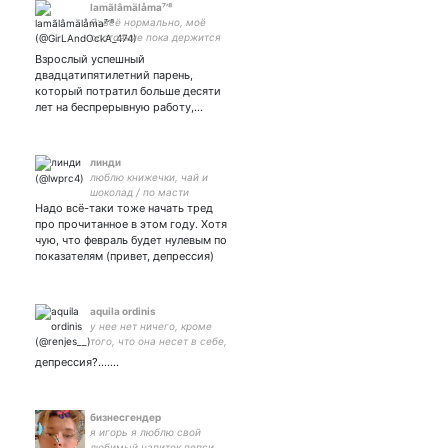
lamãlâmälåma⁷’⁸
Я: всё нормально, моё
состояние пока держится
Бэсти: на соплях и на
Взрослый успешный
Джисоне • bts ⟬⟭ ⟭⟬ ⁷• skz ⁸
двадцатипятилетний парень,
•
который потратил больше десяти
лет на беспрерывную работу,…
линди
люблю книжечки, чай и
шоколад / по масти
Надо всё-таки тоже начать тред
юристка
про прочитанное в этом году. Хотя
чую, что февраль будет нулевым по
показателям (привет, депрессия)
aquila ordinis
у нее нет ничего, кроме
того, что она несет в себе,
и единственное, чего она
депрессия?.......
хочет – обрести истину ©
// recovery hdmr
бизнесгендер
я игорь я люблю свой
любимый напиток пепси