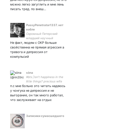
можно легко загуглить и мне лень
писать тред. по внеш…
PussyPenetrator1337. нет
вобле
Скромный Питерский
младший научный
Не факт, людям с ОКР больше
сотрудник, которому
интересно многое. К
свойственна не прямая агрессия а
сожалению для вас и
тревога и депрессия от
плохой юмор
компульсий
sòna
#bts┆Isn't happiness in the
little things? precious wife
п.с мне больно это читать надеюсь
у чонгука не депрессия и не
выгорание, он так много работал,
что заслуживает на отдых
Записики сумасшедшего