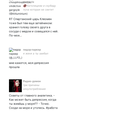
gargoyle
🔞 Католицизм и скубиду
луна которая не светит
RT Спартанский царь Клеомен
тоже был тем еще затейником:
хранил голову своего друга в
сосуде с медом и совещался с ней.
По-мое…
пидор паркер
я женя а ты заебал
мне кажется, моя депрессия
прошла
Радио-демон
три причины
злоупотребления
алкоголем: 1. все хуево 2.
Советы от главного аналитика. -
все пиздато 3. нехуй
Как может быть депрессия, когда
делать.
ты живёшь у моря?? - Точно.
Сходи на море и утопись. #работа