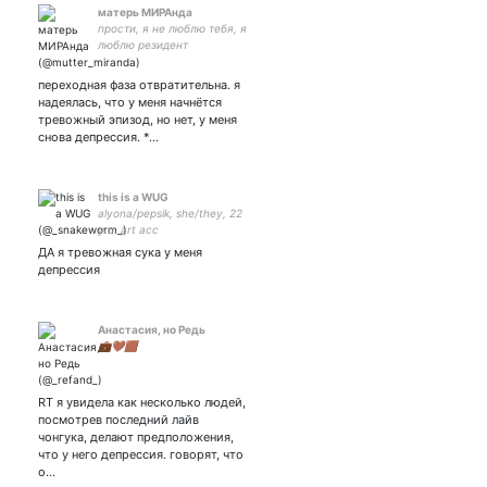
матерь МИРАнда
прости, я не люблю тебя, я
люблю резидент
переходная фаза отвратительна. я
надеялась, что у меня начнётся
тревожный эпизод, но нет, у меня
снова депрессия. *…
this is a WUG
alyona/pepsik, she/they, 22
y.o. art acc
ДА я тревожная сука у меня
депрессия
Анастасия, но Редь
💼🤎🟫
RT я увидела как несколько людей,
посмотрев последний лайв
чонгука, делают предположения,
что у него депрессия. говорят, что
о…