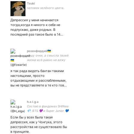
Tsuki
человек зелёного цвета.
Депрессия у меня начинается
тогда,когда я никого к себе не
подпускаю, даже родных. В
последний раз такое было в 14…
розенфордий🇺🇦
ношу очки, а смысла твоей
жизни всё равно не вижу
я так рада видеть бантан такими
настоящими, просто
отдыхающими и расслабленными,
вы не представляете а те кто гов…
h.e.l.g.a
Состою в фандомах SHINее
💎, BTS 💜 и Super Junior 💙
, но знаю, слушаю, люблю
Если бы у всех была такая
и пишу о многих. Критик.
депрессия, как у Чонгука, этого
Хейт АБСОЛЮТНО
расстройства не существовало бы
ЛЮБОГО артиста, и срачи
в принципе.
- неприемлемы.