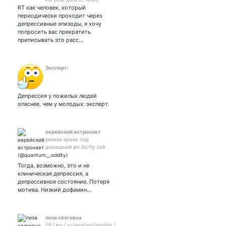
RT как человек, который
placebo, dreamcatcher,
figure skating
периодически проходит через
депрессивные эпизоды, я хочу
попросить вас прекратить
приписывать это расс…
Эксперт:
Депрессия у пожилых людей
опаснее, чем у молодых: эксперт.
еврейский астронавт
рюмка арака под
домашний фо бо/fly talk
unofficial/Subscribe, це не
боляче
Тогда, возможно, это и не
клиническая депрессия, а
депрессивное состояние. Потеря
мотива. Низкий дофамин…
лиза свэговна
19 | leo | ru/eng/ger/bashkir |