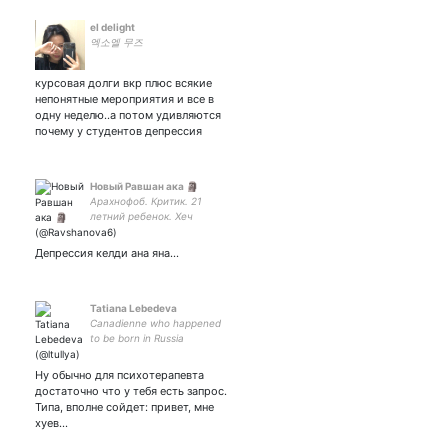
el delight
엑소엘 무즈
курсовая долги вкр плюс всякие
непонятные мероприятия и все в
одну неделю..а потом удивляются
почему у студентов депрессия
Новый Равшан ака 🗿
Арахнофоб. Критик. 21
летний ребенок. Хеч
кимман кароч
🗿.Окюпейшн: Тоза ҳавога
Депрессия келди ана яна...
дрктр ва Бутунжаҳон
Палакатлар уюшмаси Бош
Раиси🗿Маши стикер
расмий эгасиман🗿
Tatiana Lebedeva
Canadienne who happened
to be born in Russia
#StopPutin
#StandWithUkraine I also
Ну обычно для психотерапевта
hate car dependancy and
достаточно что у тебя есть запрос.
bitch about that on twitter
Типа, вполне сойдет: привет, мне
(she/her)
хуев…