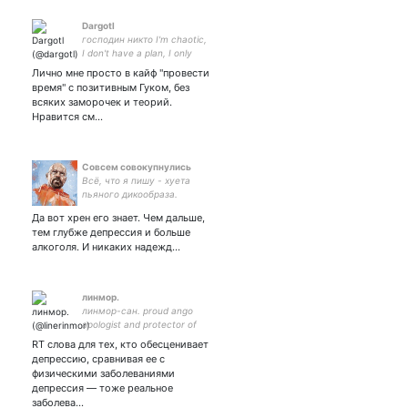
Dargotl
господин никто I'm chaotic,
I don't have a plan, I only
have long-running ideas
Лично мне просто в кайф "провести
время" с позитивным Гуком, без
всяких заморочек и теорий.
Нравится см…
Совсем совокупнулись
Всë, что я пишу - хуета
пьяного дикообраза.
Воспринимать это всерьёз
Да вот хрен его знает. Чем дальше,
только на свой страх и
тем глубже депрессия и больше
риск.
алкоголя. И никаких надежд...
линмор.
линмор-сан. proud ango
apologist and protector of
odango.
RT слова для тех, кто обесценивает
депрессию, сравнивая ее с
физическими заболеваниями
депрессия — тоже реальное
заболева…