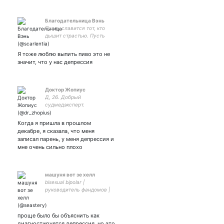
Благодательница Вэнь
Пусть славится тот, кто
дышит страстью. Пусть
славится тот, кто не боится
мечтать.🤍 /сб/
Я тоже люблю выпить пиво это не
значит, что у нас депрессия
Доктор Жопиус
Д, 26. Добрый
судмедэксперт.
Когда я пришла в прошлом
декабре, я сказала, что меня
записал парень, у меня депрессия и
мне очень сильно плохо
машуня вот зе хелл
bisexual bipolar |
руководитель фандомов |
виддерка, иногда пишу
всякое | кпоп, онеме,
китаефд, bl дорамы
проще было бы объяснить как
диагностируется депрессия, но это