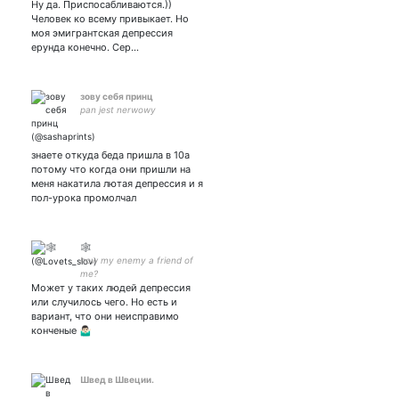
Ну да. Приспосабливаются.))
Человек ко всему привыкает. Но
моя эмигрантская депрессия
ерунда конечно. Сер…
зову себя принц
pan jest nerwowy
знаете откуда беда пришла в 10а
потому что когда они пришли на
меня накатила лютая депрессия и я
пол-урока промолчал
🕸
how my enemy a friend of
me?
Может у таких людей депрессия
или случилось чего. Но есть и
вариант, что они неисправимо
конченые 🤷🏻‍♂️
Швед в Швеции.