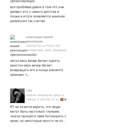
вся проблема девок в том что они
делают это с самого детства и
позже в итоге появляется женская
депрессия так считаю
анжольрас вашей
революции.
она/ее/ты; истfuck; intj;
литература, кино, фандомы
и клоунада по четвергам;
hamlet: oh fuck (exit
эйгон весь вечер бегает курить
hamlet).
кристон весь вечер бегает
возвращать его в конце алисента
начинает ч…
나타
люблю намджуна здесь и
сейчас || she/her 22 lvl 🏳️‍🌈🇰🇷
estj || #bts #RM #namkook
RT не хочется верить, что люди
#kuplinov #starwars
могут быть настолько глупыми.
чонгук пришёл в лайв поговорить с
арми, но некоторые просто не сп…