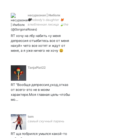
несуразная | Имболк
🖤nobody's daughter 🦊
влюбленная лисица 🍃the
witch of the woods
✨️luceafărul а еще
RT хочу на лбу набить «у меня
корректор и копирайтер
депрессия отъебитесь все от меня
нахуй» чето все хотят и ждут от
меня, а я уже ничего не хочу 😃
TanjaPlat22
RT "Вообще депрессия,уход,отказ
от всего-это не в моем
характере.Моя главная цель-чтобы
мо…
tom
самый скучный парень
RT ща побрился умылся какой-то