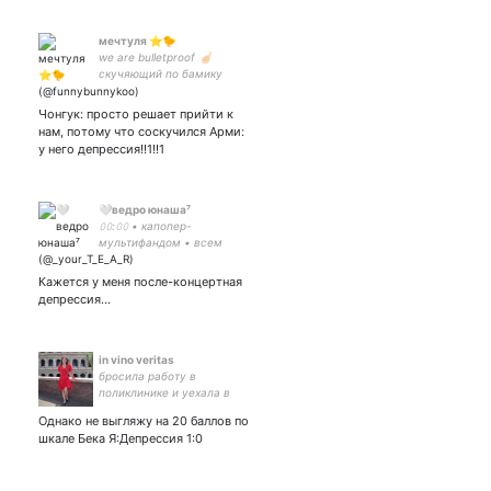
мечтуля ⭐🐤
we are bulletproof ☝🏻
скучяющий по бамику
army ✨ moomoo ✨ 9-1-1
what's your emergency ✨
Чонгук: просто решает прийти к
buddie ✨ феминизм мой
нам, потому что соскучился Арми:
феминизм ✨
у него депрессия!!1!!1
🤍ведро юнаша⁷
𝟶𝟶:𝟶𝟶 • капопер-
мультифандом • всем
расистам вход запрещен •
софт, юнгукерка, infj • • • •
Кажется у меня после-концертная
fairy squad 🧚‍♀️
депрессия...
in vino veritas
бросила работу в
поликлинике и уехала в
Италию 🇮🇹
Однако не выгляжу на 20 баллов по
шкале Бека Я:Депрессия 1:0