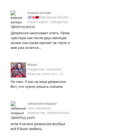
ведьма валера
🇮🇱🇬🇪🇦🇱Tbilisi based Genshin
Impact expert. videogames
and anime enthusiast. PM in
gamedev. - art and fandom
Депрессия накатывает опять. Прям
posts pfp by
чувствую как после двух месяцев
жизни она снова хватает за горло и
мне уже хочется…
Nikola
Я водитель лимузина!
Авиатор, етить его...)))
Не секс. У вас на лице депрессия.
Вот, что нужно решать сначала.
забавный опарыш!
панк, вандалка,
анархистка, любительница
гендерных свобод, 20%
гнили, опасная еретичка и
если б не моя депрессия вообще
и красноречивая
всё б было заебись
искусительница арт
аккаунт: