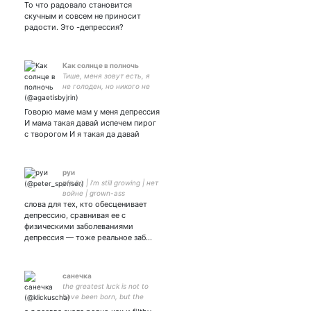
То что радовало становится
скучным и совсем не приносит
радости. Это -депрессия?
Как солнце в полночь
Тише, меня зовут есть, я
не голоден, но никого не
волнует
Говорю маме мам у меня депрессия
И мама такая давай испечем пирог
с творогом И я такая да давай
руи
pfp by | i’m still growing | нет
войне | grown-ass
слова для тех, кто обесценивает
borderline parental figure for
депрессию, сравнивая ее с
физическими заболеваниями
депрессия — тоже реальное заб…
санечка
the greatest luck is not to
have been born, but the
joke, the joke must go on /