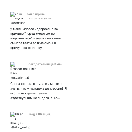
саша иди на
я князь я горшок
у меня началась депрессия по
причине "перед смертью не
надышишься" а значит не имеет
смысла везти всякие сыры и
прочую санкционку
Благодательница Вэнь
Снова это, да откуда вы можете
знать, что у человека депрессия? Я
его лично давно таким
отдохнувшим не видела, он с…
Швед в Швеции.