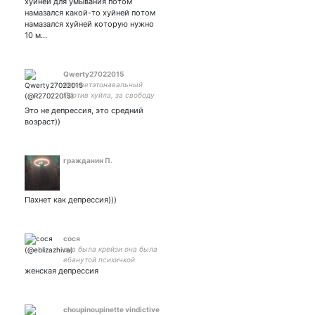
хуйней для умывания потом
намазался какой-то хуйней потом
намазался хуйней которую нужно
10 м…
Qwerty27022015
#приветэтонавальный
Против хуйла, за свободу
России, за победу Украины
Это не депрессия, это средний
возраст))
гражданин П.
Пахнет как депрессия)))
сося
она была крейзи она была
ебанутой психичкой
женская депрессия
choupinoupinette vindictive