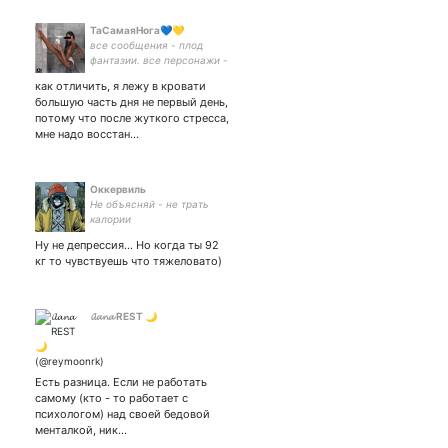
ТаСамаяНога💙💛
все сообщения - плод
фантазии. все персонажи -
вымышленные. всё, что
как отличить, я лежу в кровати
кажется личным фото -
большую часть дня не первый день,
куплено в фотобанке.
потому что после жуткого стресса,
5536913762699755
мне надо восстан…
Оккервиль
Не объясняй - не трать
калории
Ну не депрессия... Но когда ты 92
кг то чувствуешь что тяжеловато)
𝓲𝓵𝓪𝓷𝓪 REST 🌙
Есть разница. Если не работать
самому (кто - то работает с
психологом) над своей бедовой
менталкой, ник…