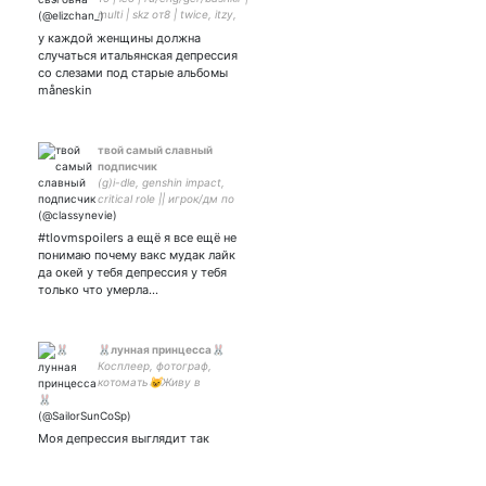
multi | skz от8 | twice, itzy,
xdinary, newjeans, lucy | fs |
у каждой женщины должна
Junhwan Cha ❤️ hanyu,
случаться итальянская депрессия
rikuryu, tuktik, kolyada 🇯🇵🇰🇷
со слезами под старые альбомы
#нетвойне
måneskin
твой самый славный
подписчик
(g)i-dle, genshin impact,
critical role || игрок/дм по
днд и к сожалению порой
не могу заткнуться
#tlovmspoilers а ещё я все ещё не
понимаю почему вакс мудак лайк
да окей у тебя депрессия у тебя
только что умерла…
🐰лунная принцесса🐰
Косплеер, фотограф,
котомать😺Живу в
Испании, получаю 3 вышку
📝Вкусно готовлю🥰
Моя депрессия выглядит так