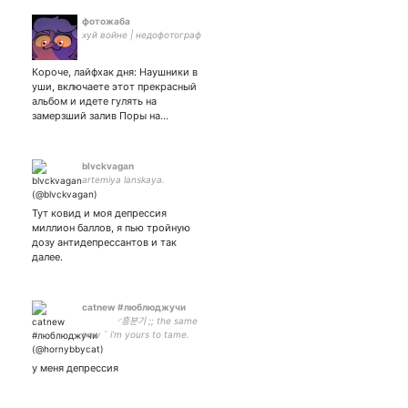
фотожаба
хуй войне | недофотограф
Короче, лайфхак дня: Наушники в
уши, включаете этот прекрасный
альбом и идете гулять на
замерзший залив Поры на…
blvckvagan
artemiya lanskaya.
Тут ковид и моя депрессия
миллион баллов, я пью тройную
дозу антидепрессантов и так
далее.
catnew #люблюджучи
ᅠᅠᅠᅠ ◜흥분기 ;; the same
new ` i'm yours to tame.
у меня депрессия