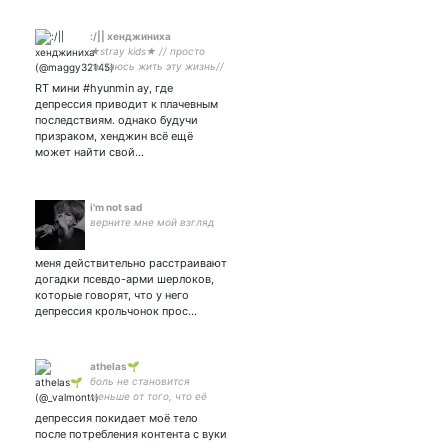
:/|| хенджиниха
★stray kids★ // просто
пытаюсь жить эту жизнь//
RT мини #hyunmin ау, где
депрессия приводит к плачевным
последствиям. однако будучи
призраком, хенджин всё ещё
может найти свой…
i'm not sad
верните мне мой взгляд
меня действительно расстраивают
догадки псевдо-арми шерлоков,
которые говорят, что у него
депрессия крольчонок прос…
athelas🌱
боль не становится
меньше от того, что её
делят, как шум не
депрессия покидает моё тело
становится меньше от
после потребления контента с вуки
того, что его слышат.