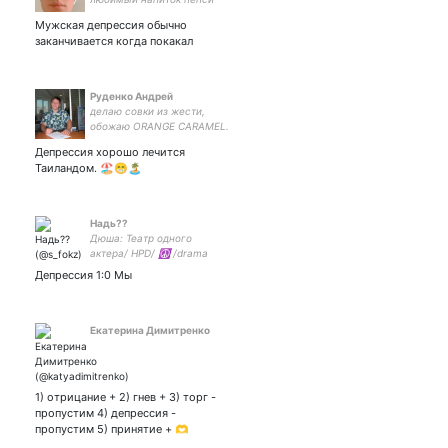
колу
Мужская депрессия обычно
заканчивается когда покакал
Руденко Андрей
делаю совки из жести,
обожаю ORANGE CARAMEL.
I'm shooting a video.
Депрессия хорошо лечится
sometimes I take pictures.
Таиландом. 🏖️😁🏝️
my priority is bright, kind,
eternal art.
Надь??
Дюша: Театр одного
актера/ HPD/ ☮️ /drama
queen/insomniac/green ☘️
Депрессия 1:0 Мы
Екатерина Димитренко
1) отрицание + 2) гнев + 3) торг -
пропустим 4) депрессия -
пропустим 5) принятие + 🫶