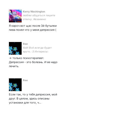
Kerry Washington
люблю общаться пишите
отвечу. #взаимно
Я кароч вот щас после 3й бутылки
пива понял что у меня депрессия (
Ree
Хой! Всё всегда будет
круто. :3 Интересы:
traditional & digital art, artist,
-> только психотерапевт.
music, ukulele, guitar, photo,
Депрессия - это болезнь. И ее надо
games, the elder scrolls,
лечить.
furry, lizards, cats
Ree
Если так, то у тебя депрессия, мой
друг. В целом, здесь описаны
установки для того, ч…