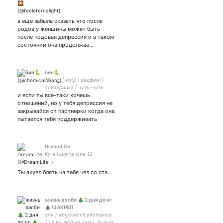
stay» — bangchan 201220 ;
почему-то хейтерка супов
моя соулка
а ещё забыла сказать что после
родов у женщины может быть
после подовая депрессия и в таком
состоянии она продолжае…
бин🐍
16 y.o. | entp | радфем |
слизеринка | чуть-чуть
и если ты все-таки хочешь
химбио | не лезь откушу
ебало
отношений, но у тебя депрессия не
закрывайся от партнерки когда она
пытается тебя поддерживать
DreamLite
Ку я Никита мне 12
Ты ахуел блять на тебя чел со ста…
жизнь вэлби 🎄 2 дня до нг
🎄 !ЗАКРЕП
оля / #mychemicalromance
/ tw на любую тему, будьте