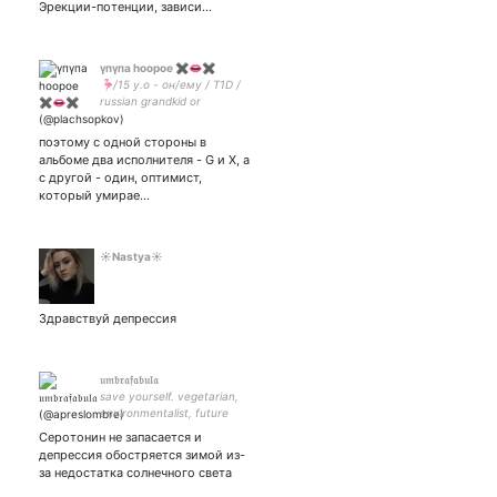
Эрекции-потенции, зависи…
үпүпа hoopoe ✖️👄✖️
🦩/15 y.o - он/ему / T1D /
russian grandkid or
✨babushkid✨ / не
трогайте меня, я кусаюсь /
поэтому с одной стороны в
poor lyceum student / НЕ
альбоме два исполнителя - G и X, а
готовлюсь к ОГЭ 2021 /
с другой - один, оптимист,
истошно красиво /
который умирае…
☀Nastya☀
Здравствуй депрессия
𝔲𝔪𝔟𝔯𝔞𝔣𝔞𝔟𝔲𝔩𝔞
save yourself. vegetarian,
environmentalist, future
psychiatrist, historical
Серотонин не запасается и
fandoms forever. she/they
депрессия обостряется зимой из-
🏳️‍🌈 real Jewish
за недостатка солнечного света