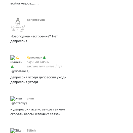
война миров.........
депрессука
Новогоднее настроение? Нет,
депрессия
💫козинак🎄
скучная жизнь
заклинателя китов | тут
пьют и ноют | ручка-сучка
депрессия уходи депрессия уходи
депрессия уходи
энви
и депрессия аха но лучше так чем
сгорать бессмысленных связей
Stitch