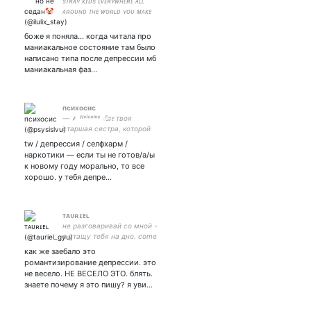
sᴛʀᴀʏ ᴋɪᴅs ᴇᴠᴇʀʏᴡʜᴇʀᴇ ᴀʟʟ
ᴀʀᴏᴜɴᴅ ᴛʜᴇ ᴡᴏʀʟᴅ ʏᴏᴜ ᴍᴀᴋᴇ
sᴛʀᴀʏ ᴋɪᴅs sᴛᴀʏ
боже я поняла... когда читала про
маниакальное состояние там было
написано типа после депрессии мб
маниакальная фаз…
психосис
— ⸙ ᵂᵉˡᶜᵒᵐᵉ ೋ твоя
старшая сестра, которой
можно довериться. напиши
tw / депрессия / селфхарм /
мне в дм, если тебе вдруг
наркотики — если ты не готов/а/ы
понадобится моя помощь
к новому году морально, то все
хорошо. у тебя депре…
ᴛᴀᴜʀɪᴇʟ
не разговаривай со мной -
я утащу тебя на дно. come
on tell me how tired ur. my
как же заебало это
sun my aqua moon ‌‌‍‍ ‌‌‍‍
романтизирование депрессии. это
не весело. НЕ ВЕСЕЛО ЭТО. блять.
знаете почему я это пишу? я уви…