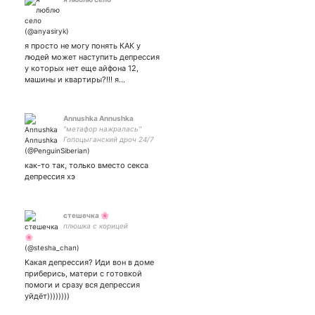
я просто не могу понять КАК у
людей может наступить депрессия
у которых нет еще айфона 12,
машины и квартиры?!!! я…
Annushka Annushka
"метафор нажралась"
Гопоцыганский дроч 24/7
На пиво: 5469 3800 4893
0456
как-то так, только вместо секса
депрессия хэ
стешечка 🌸
плюшка с корицей
Какая депрессия? Иди вон в доме
приберись, матери с готовкой
помоги и сразу вся депрессия
уйдёт))))))))