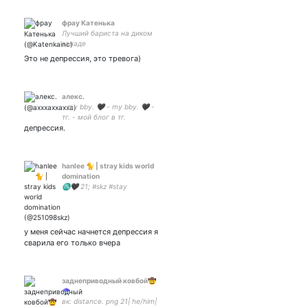
фрау Катенька
Лучший бариста на диком
западе
Это не депрессия, это тревога)
алекс.
- my bby. 🖤 - my bby. 🖤 -
тг. - мой блог в тг.
депрессия.
hanlee 🐈 | stray kids world
domination
♏🖤 21; #skz #stay
у меня сейчас начнется депрессия я
сварила его только вчера
заднеприводный ковбой🤠
☂️
вк: distance. png 21| he/him|