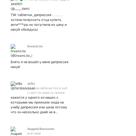
аккуратнее ❤️ / / на
покушать
4276380049500957 /
TW: таблетки, депрессия . . . . . .
щитпост
хотела попросить отца купить
анти***ры но погуглила их цену и
нахуй обойдусь)
DreamLite
Блять я не вошёл у меня депрессия
нахуй
ali$a
tayriana defense force yuh
// ain’t no need to remind
кажется у одного из наших с
you it’s AG in your face
которыми мы приехали сюда на
учебу депрессия или шиза потому
что он несколько дней не в…
Андрей Вискалин
всё окей