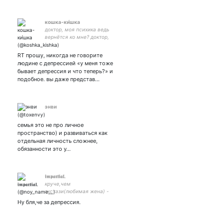
кошка-ки́шка
доктор, моя психика ведь
вернётся ко мне? доктор,
моя психика ведь вернётся
ко мне? доктор, моя
RT прошу, никогда не говорите
психика ведь вернётся ко
людине с депрессией «у меня тоже
мне? доктор, моя психика...
бывает депрессия и что теперь?» и
неизлечима.
подобное. вы даже представ…
энви
семья это не про личное
пространство) и развиваться как
отдельная личность сложнее,
обязанности это у…
𝖎𝖒𝖕𝖆𝖗𝖙𝖎𝖆𝖑.
круче,чем
экстази(любимая жена) -
коллекционер.взаимная
Ну бля,че за депрессия.
только отписка,малыш.
16.07.1996