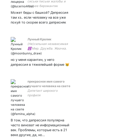
сиськи письки жалобы и
прочее биромантик
управление снами и
Может беды с башкой? Депрессия
путешествие в них donate
там хз.. если человеку на все уже
сбер 4276 1200 1332 0028
похуй то скорее всего депресняк
Лунный Кролик
(Не)сильная независимая
☮️ Мир. Дружба. Жвачка.
Карандаши. Кисти. Краски.
Фото. Кошка (много кошки
но у меня карантин, у него
🐈)
депрессия в тяжелейшей форме 😿
прекрасное имя самого
лучшего человека на свете
Дилетант широкого
профиля
В том, что депрессия популярна
часто виноват не информационный
век. Проблемы, которые есть в 21
веке другие, да, но…