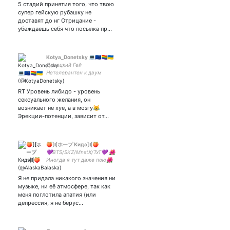
5 стадий принятия того, что твою
супер гейскую рубашку не
доставят до нг Отрицание -
убеждаешь себя что посылка пр…
Kotya_Donetsky 💻🇪🇺🏳️‍🌈🇺🇦
Донецкий Гей
Нетолерантен к двум
явлениям: 1) Нежеланию
людей, заниматься
RT Уровень либидо - уровень
самообразованием 2) Как
сексуального желания, он
следствие к Ксенофобам.
возникает не хуе, а в мозгу😹
INFP Я же:
Эрекции-потенции, зависит от…
🍑⟭⟬ホープ Кидэ⟭⟬🍑
💜BTS/SKZ/MnstX/TxT💜 🌺
Иногда я тут даже пою🌺
🐦ФиниталяКармелита🐦
🇰🇷Love to the moon and
Я не придала никакого значения ни
back🇰🇷 🎎Ваш гид по
музыке, ни её атмосфере, так как
лакорнам🎎 🐨Фиолетовлю
меня поглотила апатия (или
вас до смерти🐨
депрессия, я не берус…