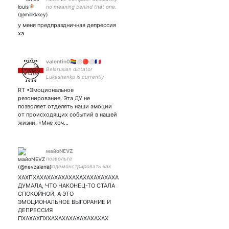
no meaning behind that one.
у меня предпраздничная депрессия
ха
valentin0🏳️‍🌈⚪🔴⚪🇨🇵
Belarusian dictator
Lukashenko is currently
being overthrown by 3
RT •Эмоциональное
amazing women : Maria
резонирование. Эта ДУ не
Kolesnikova ❤️, Svetlana
позволяет отделять наши эмоции
Tikhanovsnaya✊, Veronika
от происходящих событий в нашей
Tsepkalo✌️. #feminism
жизни. «Мне хоч…
майоNEVZ
позвольте
продемонстрировать как
можно грустить 24/7
ХАХПХАХАХАХАХАХАХАХАХАХАХАХА
ДУМАЛА, ЧТО НАКОНЕЦ-ТО СТАЛА
СПОКОЙНОЙ, А ЭТО
ЭМОЦИОНАЛЬНОЕ ВЫГОРАНИЕ И
ДЕПРЕССИЯ
ПХАХАХПХХАХАХАХАХАХАХАХАХ