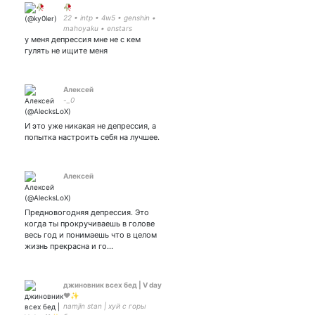
🥀
22 • intp • 4w5 • genshin •
mahoyaku • enstars
у меня депрессия мне не с кем
гулять не ищите меня
Алексей
-_0
И это уже никакая не депрессия, а
попытка настроить себя на лучшее.
Алексей
Предновогодняя депрессия. Это
когда ты прокручиваешь в голове
весь год и понимаешь что в целом
жизнь прекрасна и го…
джиновник всех бед | V day
❤️✨
namjin stan | хуй с горы