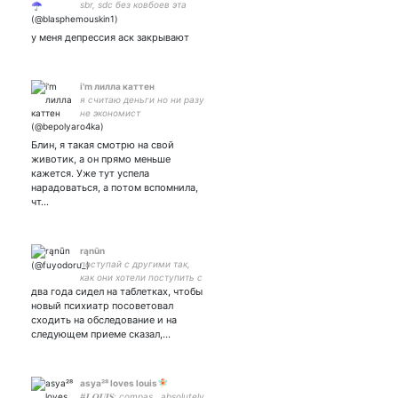
sbr, sdc без ковбоев эта
вечеринка отстой
у меня депрессия аск закрывают
i'm лилла каттен
я считаю деньги но ни разу
не экономист
Блин, я такая смотрю на свой
животик, а он прямо меньше
кажется. Уже тут успела
нарадоваться, а потом вспомнила,
чт…
rąnūn
поступай с другими так,
как они хотели поступить с
два года сидел на таблетках, чтобы
тобой. 21 y.o, he/him. Eru
völur allar frá Viðolfi.
новый психиатр посоветовал
сходить на обследование и на
следующем приеме сказал,…
asya²⁸ loves louis🧚🏻
#𝐋𝐎𝐔𝐈𝐒: compas.. absolutely