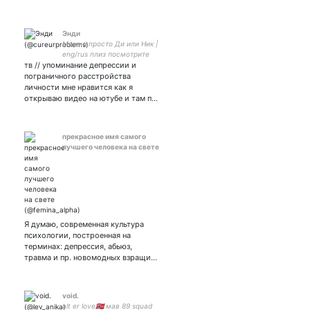
Энди
Можно просто Ди или Ник |
eng/rus плиз посмотрите
тв // упоминание депрессии и
вот эту штучку:
пограничного расстройства
личности мне нравится как я
открываю видео на ютубе и там п…
прекрасное имя самого
лучшего человека на свете
Я думаю, современная культура
психологии, построенная на
терминах: депрессия, абьюз,
травма и пр. новомодных взращи…
void.
alt er love🇳🇴 мав 89 squad