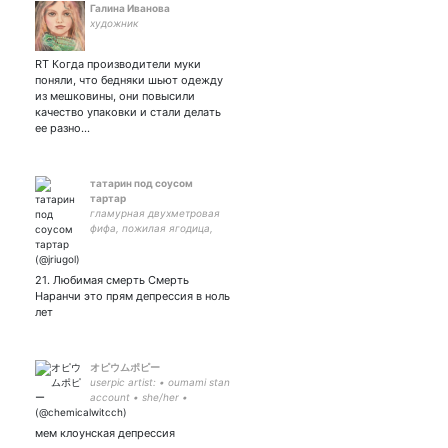
Галина Иванова
художник
RT Когда производители муки
поняли, что бедняки шьют одежду
из мешковины, они повысили
качество упаковки и стали делать
ее разно…
татарин под соусом
тартар
гламурная двухметровая
фифа, пожилая ягодица,
пьяный дурундас, норм
такой чевабчик резерв
21. Любимая смерть Смерть
Наранчи это прям депрессия в ноль
лет
オピウムポピー
userpic artist: • oumami stan
account • she/her •
ru/uk/en • mcr, classic rock,
bsd, dr, dn • pro-radfem •
мем клоунская депрессия
private