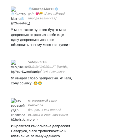
❄️Кистер Митти❄️
||-// 💗😷 #AlwaysProud
иногда взаимная/
фандомная/терф на
выход/LGBTQUA+🏳️‍🌈
У меня такое чувство будто моя
депрессия отрастила себе еще
одну депрессию иначе не
объяснить почему меня так хуевит
VaMpiRcHiK
RUS/ENG/GER/LAT |He/his,
agender| text role-player,
goth, translator, amateur
Я: увидел слово "депрессия. Я: Галя,
historian| INFJ/ЭИИ (Дост.),
хочу ссылку! 😂😂
ЛВФЭ | VTM Toreador
Чернуха, разврат и полёт
мысли 🔞
сто восьмой удар
колокола
Фандомы как способ
выжить в этом жестоком
мире. Не трогайте мой
мусор, иначе я потрогаю
И нравится как описана депрессия
вас. 🔥Фаза горения:
Северуса, с его тревожностью и
гарепотер, старость и
апатией из-за вынужденного
снарри | 18+