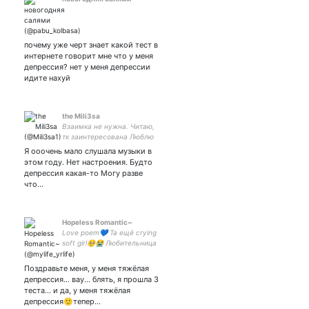
почему уже черт знает какой тест в
интернете говорит мне что у меня
депрессия? нет у меня депрессии
идите нахуй
the Mili3sa
Взаимка не нужна. Читаю,
тк заинтересована Люблю
слушать музыку, рисовать,
Я ооочень мало слушала музыки в
смотреть KR тв-шоу
этом году. Нет настроения. Будто
депрессия какая-то Могу разве
что…
Hopeless Romantic~
Love poem💙 Та ещё crying
soft girl🥺😭 Любительница
......
Поздравьте меня, у меня тяжёлая
депрессия... вау... блять, я прошла 3
теста... и да, у меня тяжёлая
депрессия🙂тепер…