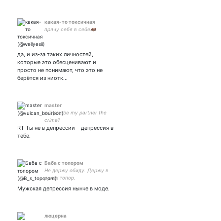
какая-то токсичная
прячу себя в себе🦇
да, и из-за таких личностей,
которые это обесценивают и
просто не понимают, что это не
берётся из ниотк…
master
will you be my partner the
crime?
RT Ты не в депрессии – депрессия в
тебе.
Баба с топором
Не держу обиду. Держу в
руках топор.
Мужская депрессия нынче в моде.
люцерна