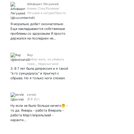
∆Инфаркт Лягушки∆
Аниме Стан/Ролевик/
Лягушка в натуре/Просто
хочет поспать
Я морально добит окончательно
Еще накладываются собственные
проблемы со здоровьем Я просто
держался на последних не…
Ацу
Люблю жить, но убивать
тоже,,, Недосып мой
3. В 7 лет была депрессия и я такой
недосыып Хочу
попробовать кофе Жру
"а го суициднусь" и прыгнул с
трупики в ожидании когда
обрыва. Но я только ноги сломал.
Дост освободится ♡∞
Закрытка:
zvrvki
更木 剣八
Ну если не было больше ничего🤔 -
то да. Январь - работа Февраль -
работа Март/апрель/май -
каранти…