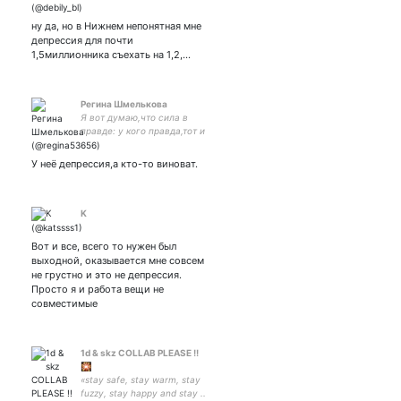
ну да, но в Нижнем непонятная мне
депрессия для почти
1,5миллионника съехать на 1,2,…
Регина Шмелькова
Я вот думаю,что сила в
правде: у кого правда,тот и
сильней!
У неё депрессия,а кто-то виноват.
K
Вот и все, всего то нужен был
выходной, оказывается мне совсем
не грустно и это не депрессия.
Просто я и работа вещи не
совместимые
1d & skz COLLAB PLEASE !!
🎇
«stay safe, stay warm, stay
fuzzy, stay happy and stay ..