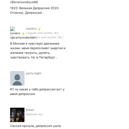
1920: Великая Депрессия 2020:
Отлично, Депрессия.
lumière 🌛
Linguist and author. Art,
aesthetics and nature. Ru |
En | Fr | It | No + ☃️🎄 I'm an
В Москве я чувствую движение
ultraviolet unicorn, which
жизни, меня переполняет энергия и
makes wishes come true. 🦄
желание творить, делать,
❄️
чувствовать. Но в Петербург…
party night
RT ну какая у тебя депрессия вот у
меня депрессия
Biban
Карным аш
Сессия прошла, депрессия ушла