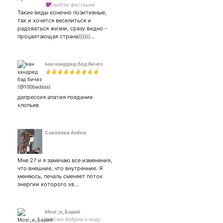
💜 люблю фисташки
Такие виды конечно позитивные,
так и хочется веселиться и
радоваться жизни, сразу видно -
процветающая страна))))))…
ван хандред бэд бичез
🖕🖕🖕🖕🖕🖕🖕🖕🖕
депрессия апатия поедание
хлопьев
Соколова Алёна
Мне 27 и я замечаю все изменения,
что внешние, что внутренние. Я
меняюсь, печаль сменяет поток
энергии которого хв…
Мозг_и_Барий
бросаю бобров в воду