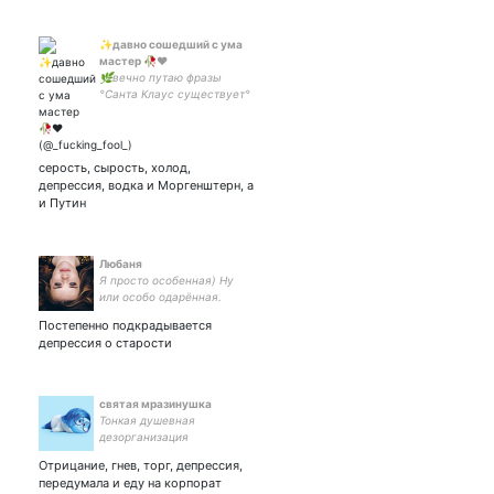
✨давно сошедший с ума
мастер 🥀♥️
🌿вечно путаю фразы
°Санта Клаус существует°
и °я покланяюсь Сатане°🌿
#взаимная (с
интересными)
серость, сырость, холод,
депрессия, водка и Моргенштерн, а
и Путин
Любаня
Я просто особенная) Ну
или особо одарённая.
Постепенно подкрадывается
депрессия о старости
святая мразинушка
Тонкая душевная
дезорганизация
Отрицание, гнев, торг, депрессия,
передумала и еду на корпорат