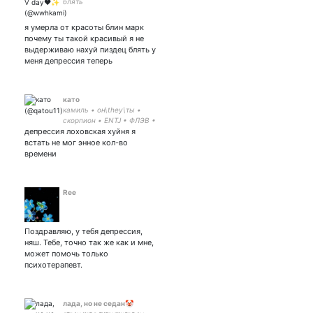
блять
я умерла от красоты блин марк
почему ты такой красивый я не
выдерживаю нахуй пиздец блять у
меня депрессия теперь
като
камиль • он\they\ты •
скорпион • ENTJ • ФЛЭВ •
депрессия лоховская хуйня я
прл • бар-I • danganronpa
• genshin impact • naruto •
встать не мог энное кол-во
homestuck • gender criticals
времени
dni
Ree
Поздравляю, у тебя депрессия,
няш. Тебе, точно так же как и мне,
может помочь только
психотерапевт.
лада, но не седан🤡