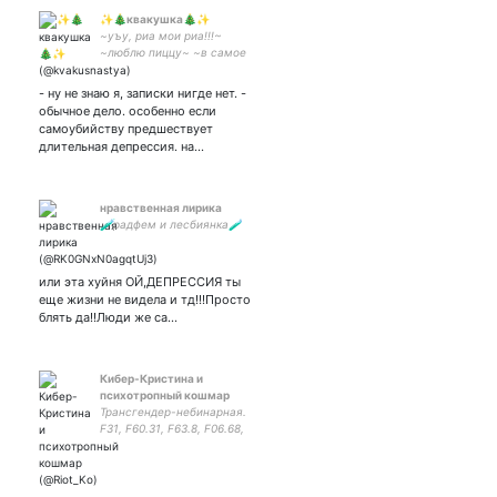
✨🎄квакушка🎄✨
~уъу, риа мои риа!!!~
~люблю пиццу~ ~в самое
сердце — 16.12.2019~
~рогозина всем мать пере
- ну не знаю я, записки нигде нет. -
мать, вот такая вот мать~
обычное дело. особенно если
©
самоубийству предшествует
длительная депрессия. на…
нравственная лирика
🧪радфем и лесбиянка🧪
или эта хуйня ОЙ,ДЕПРЕССИЯ ты
еще жизни не видела и тд!!!Просто
блять да!!Люди же са…
Кибер-Кристина и
психотропный кошмар
Трансгендер-небинарная.
F31, F60.31, F63.8, F06.68,
F64.0. Суициды, кома,
реанимации. Миллениал на
психофарме. She/her.
Люблю