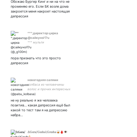
Обожаю Бургер Кинг и ни на что не
променяю его. Если БК возле дома
закроется меня накроет настоящая
депрессия
°°°;директор цирка
@сайкуноi♡u
°°° мульти
пора признать что это просто
депрессия
новогодняя салями
колбаса из человечины
волос и прочих интересных
ингредиентов
не ну реально я же человека
позитив... какая депрессия ещё был
какой то тест там я на депрессию
набра…
∆𝐆𝐞𝐫𝐚/𝐆𝐞𝐬𝐡𝐚\𝐆𝐫𝐞𝐬𝐡𝐚🥃🩸👁
👌🏻