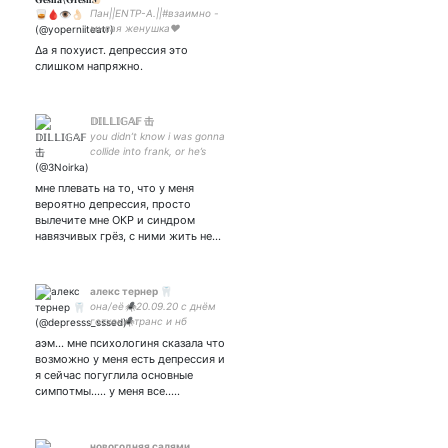
Пан||ENTP-A.||#взаимно -
милая женушка♥
∆а я похуист. депрессия это
слишком напряжно.
𝔻𝕀𝕃𝕃𝕀𝔾𝔸𝔽 击
you didn’t know i was gonna
collide into frank, or he’s
gonna collide into me. we
never planned ©Gerard Way
мне плевать на то, что у меня
вероятно депрессия, просто
вылечите мне ОКР и синдром
навязчивых грёз, с ними жить не…
алекс тернер 🦷
она/её🕷20.09.20 с днём
готхок🕷транс и нб
френдли🕷чугун😼🕷 can
аэм... мне психологиня сказала что
you hear me?
возможно у меня есть депрессия и
я сейчас погуглила основные
симпотмы..... у меня все.....
новогодняя салями