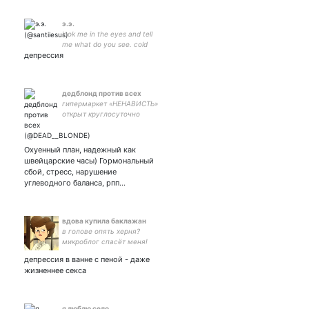
э.э.
look me in the eyes and tell
me what do you see. cold
депрессия
white skin with the mind
that’s so dark you can’t see.
what ?
дедблонд против всех
гипермаркет «НЕНАВИСТЬ»
открыт круглосуточно
Охуенный план, надежный как
швейцарские часы) Гормональный
сбой, стресс, нарушение
углеводного баланса, рпп…
вдова купила баклажан
в голове опять херня?
микроблог спасёт меня!
депрессия в ванне с пеной - даже
жизненнее секса
я люблю село