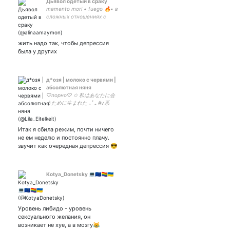
Дьявол одетый в сраку
memento mori • fuego 🔥• в
сложных отношениях с
истфаком • Санкт-
Петербург• любовь к
#гандоплясы•взаимна
жить надо так, чтобы депрессия
только с кем-то
была у других
особенным.😏
д*озя | молоко с червями |
абсолютная няня
♡порно♡ ✩ 私はあなたに会
うために生まれた ｡˚ ₊ #v系
#xaaxaa ☔ #libravel -
прислуга ✧ ° ₊ - сталкерша
✧ ° ₊ !! Т*френдли, баню
Итак я сбила режим, почти ничего
-про- и радфем.
не ем неделю и постоянно плачу.
звучит как очередная депрессия 😎
Kotya_Donetsky 💻🇪🇺🏳️‍🌈🇺🇦
Уровень либидо - уровень
сексуального желания, он
возникает не хуе, а в мозгу😹