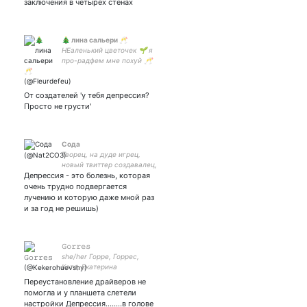
заключения в четырех стенах
🎄 лина сальери 🥂
НЕаленький цветочек 🌱 я
про-радфем мне похуй 🥂
твиты залетают, но я их
абортирую|| за себя и за
Сашку Гамильтона 🗽
От создателей 'у тебя депрессия?
мюзиклы, чай и котики ♡(
Просто не грусти'
◡‿◡ )
Coда
Творец, на дуде игрец,
новый твиттер создавалец,
Депрессия - это болезнь, которая
21 год, скоро пойду
работать на завод Почему
очень трудно подвергается
ты лайкаешь мои твиты, но
лучению и которую даже мной раз
не подписываешься? Мне
и за год не решишь)
грустно
𝙶𝚘𝚛𝚛𝚎𝚜
she/her Горре, Горрес,
Катя, Екатерина
Александровна. Человек, у
Переустановление драйверов не
которого дома кличка
помогла и у планшета слетели
«Робот»
настройки Депрессия........в голове