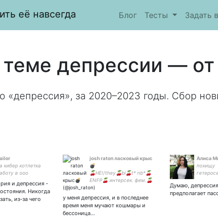
ить её навсегда
Блог
Тесты
Задать 
 теме депрессии — от 
о «депрессия», за 2020–2023 годы. Сбор нов
ailor
josh raton ласковый крыс
Алиса М
а кибер котлетка
💣
похищу
аботу в ооо
🍒HE!/they🍒bi🍒t* nb*🍒
гетерос
а" // Wannabe
ENFP🍒 интерсек. фем.🍒
твоей д
рия и депрессия -
Думаю, депрессия
t, a real human bean,
депрессия🍒 рисую, пишу
остояния. Никогда
предполагает пас
 LLC employee
стишки, фички,
у меня депрессия, и в последнее
зать, из-за чего
ctRussianLives
фотографирую и смотрю
время меня мучают кошмары и
ctRussianTransLives
инди кинцо🍒 - art acc
бессоница...