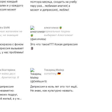
оворю каждый
полтора месяца, сходить на учебу
ален и у каждого
пару раз... любимая апатия( а
ессия может
может и депрессия), люблю!
dra ShPA
алкоголиза 🪴
ные желанием не
нормальные поцаны
ы, не знающие
выбирают Алкоголиза!
 - не свободны
.
аскраска с фоном
Это что такое??? Кокая депрессия
епрессия вызывает
🗿
, у нас проблемы!
а Екатерина
Товарищ Майер
 мама двух
something 🇩🇪
 Архитектор. В
ое время пишу
, повести и
депрессия
Депрессия в ноль лет это тот ещё..
 Когда построю
незаметно:
Не знаю, как культурно назвать.
, тогда начну
 моих подруг,
ь произведения...
ё жильё, а у м…