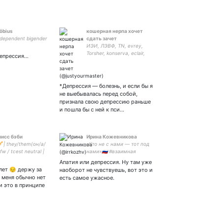
öbius
кошерная нерпа хочет
ndependent bigender
сдать зачет
ИЭИ, ЛЭВФ, TN, evrey,
Torsher, konserva, eclair,
епрессия...
ovno, ebanat, Jekyll,
introvertolet, nerpa, цис, но
she/he ок, официально
булочка с корицей,
*Депрессия — болезнь, и если бы я
личинка психолога.
не выебывалась перед собой,
признала свою депрессию раньше
и пошла бы с ней к пси…
писс бэби
Ирина Кожевникова
🏳️‍⚧️ | they/them(он/а/
«Кто не с нами — тот под
sfw / tcest neutral |
нами»🇷🇺 #взаимная
🇵🇩🇪OK очередной
Апатия или депрессия. Ну там уже
 оф секс (icon
лет 😔 держу за
наоборот не чувствуешь, вот это и
у меня обычно нет
есть самое ужасное.
и это в принципе