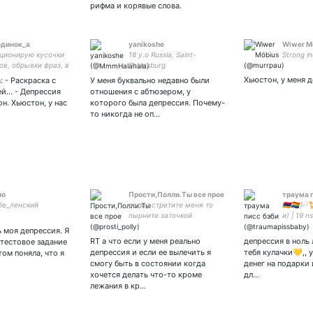
рифма и корявые слова.
одинок_а
yanikoshe
Wiwer M
ционирую кусочки
18 y.o Russia, Saint-
Strong i
ов, обрывки фраз, в
Petersburg
ырванные из
Хьюстон, у меня д
: - Раскраска с
У меня буквально недавно были
ста. + ретвичу
й... - Депрессия
отношения с абтюзером, у
ьное про политику. /
н. Хьюстон, у нас
которого была депрессия. Почему-
 Санта, дари сюда:
то никогда не оп…
0085813631
ло
Прости,Полли.Ты все прое
траума 
бе_ленский
если встретите меня то
🇦🇲🏳️‍🌈
пырните заточкой
и) | 19 n
🇷🇺🇺🇸🇯
ь моя депрессия. Я
криэйтор
RT а что если у меня реально
депрессия в ноль 
 тестовое задание
депрессия и если ее вылечить я
тебя кулачки💛,, 
том поняла, что я
смогу быть в состоянии когда
денег на подарки 
хочется делать что-то кроме
дл…
лежания в кр…