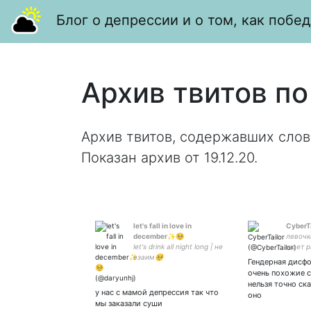
Блог о депрессии и о том, как побед
Архив твитов по
Архив твитов, содержавших слов
Показан архив от 19.12.20.
let's fall in love in
CyberT
december✨🥺
левочк
let's drink all night long | не
ищет р
взаим🥺
"антиф
Гендерная дисфо
activis
очень похожие с
ANTIFA
нельзя точно ска
#Prote
у нас с мамой депрессия так что
оно
#Prote
мы заказали суши