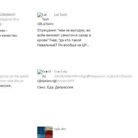
25KjMc01
Lai Tash
раждане! Все
Отрицание: "нам не выгодно, во
иян -
всём виноват самогон и сахар в
 качество.
крови" Гнев: "да кто такой
Навальный? Он вообще на ЦР…
ʕ•ᴥ•ʔ no
 gonna do the lawd’s
24•HE/HIM/HIS•Virgo❂•Aquarius☾•Libra⇪•Chaotic
tter look like an
Neutral•INFP
рессия.
she/her // gemini
Секс. Еда. Депрессия.
️ Bearcat🐾//
Periwynkle //
Strong
vesMatter
rojk.dm