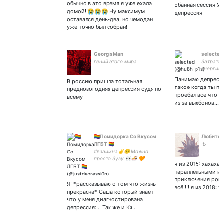
обычно в это время я уже ехала
Ебанная сессия 
домой!!😭😭😭 Ну максимум
депрессия
оставался день-два, но чемодан
уже точно был собран!
GeorgisMan
select
гений этого мира
Затрат
энерги
Джоуля
Панимаю депресс
В россию пришла тотальная
4 кВт.
такое когда ты 
предновогодняя депрессия судя по
энерги
проебал все что
всему
давле
из за выебонов…
среды.
🏳️‍🌈Помидорка Со Вкусом
Любит
ЛГБТ 🏳️‍🌈
:Ь
#взаимна✌️😌 Mожно
просто Зузу 👀🍜 🧡
я из 2015: хахах
Начинающий художник по
параллельными 
аниме 🧡 💥ломаю кости🦴
приключения ром
настолько же часто как
Я: *рассказываю о том что жизнь
всё!!!! я из 2018
меняю носки💥 влюблена в
прекрасна* Саша который знает
👉👈🥺❤️
что у меня диагностирована
депрессия:... Так же и Ка…