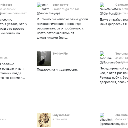
endsberg
соня латте
GeneGe
к, который
i want to go too far
RUS Artist
енно не понимает
Commissi
ов
private 
RT "Было бы неплохо этим уроки
ем серию
Даже с прайс лист
-
психологических основ, где
о я устала, это у
меня депрессия 0
расказывалось о проблемах, с
 или это просто
часто встречающимися
оны пошли по
школьниками (нап…
Twinky Pie
Tooruma
срись
какой-то
перерыв
я реально
месяц 
Перед прошлой су
и ее вылечить я
Подарок на нг: депрессия.
час, в этот раз не
стоянии когда
Рекорд побит. Бе
что-то кроме л…
депрессия, спаси
lady into fox
elizabit
м аш
в темноте
бога не
молитьс