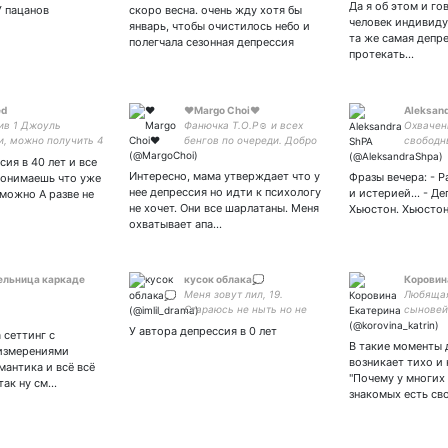
Да я об этом и г
У пацанов
скоро весна. очень жду хотя бы
человек индивиду
январь, чтобы очистилось небо и
та же самая депр
полегчала сезонная депрессия
протекать…
ed
❤Margo Choi❤
Aleksan
ив 1 Джоуль
Фанючка T.O.P☺ и всех
Охвачен
и, можно получить 4
бенгов по очереди. Добро
свободн
, а затратив 1 кВт –
пожаловать в мой гарем
желания
ия в 40 лет и все
 Добавленная
вдвойне
Интересно, мама утверждает что у
Фразы вечера: - Р
понимаешь что уже
я - это энергия
нее депрессия но идти к психологу
и истерией... - Д
 можно А разве не
ния окружающей
не хочет. Они все шарлатаны. Меня
Хьюстон. Хьюстон
охватывает апа…
ельница каркаде
кусок облака💭
Коровин
Меня зовут лил, 19.
Любящая
Стараюсь не ныть но не
сыновей.
всегда получается
свободн
У автора депрессия в 0 лет
а сеттинг с
рассказы
В такие моменты 
измерениями
романы.
возникает тихо и 
антика и всё всё
себе дом
"Почему у многих
: так ну см…
выпускат
знакомых есть сво