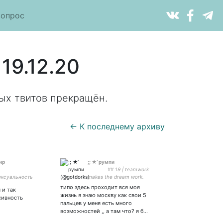
вопрос
19.12.20
ых твитов прекращён.
← К последнему архиву
ир
;; ★‘ румпи
⠀ ⠀ ⠀ ⠀ ## 19 | teamwork
ексуальность
makes the dream work.
евушки.
типо здесь проходит вся моя
 и так
жизнь я знаю москву как свои 5
сивность
пальцев у меня есть много
возможностей ,, а там что? я б…