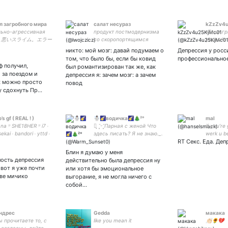
л загробного мира
салат несураз
kZzZv4u
ьно-агрессивная
продукт постмодернизма
«Тише г
ь | 悪いスライム。エラー
со скоропортящимся
уедем!»
るありがとう。 УКР-
характером
никто: мой мозг: давай подумаем о
Депрессия у росс
G-日本語-PL | INFJ,
том, что было бы, если бы ковид
профессиональное
ВЭФ | Когтевран
ф получил,
был романтизирован так же, как
 за поездом и
депрессия я: зачем мозг: а зачем
к можно просто
повод
ду сдохнуть Пр…
s gf ( REAL ! )
☃️🌠водичка🌠🎄²°
mal
ana ᵎᵎ SHE18HER ᵎᵎ i7 ˒
┊͙ ˘͈ᵕ˘͈Парная с женой Что
if you’re
sekai ˒ bandori ˒ yttd ˒
здесь писать? Я не знаю._.
werk u be
trangers from hell ᖗ
мульти-фандом, пишу о
RT Секс. Еда. Деп
angel // 
фигне не читайте
//Norse➡
Блин я думаю у меня
пожалуйста? Закрытка:
Lucca • 
лость депрессия
действительно была депрессия ну
#Dayton
 вот я уже почти
или хотя бы эмоциональное
#BlackLi
ове мичико
выгорание, я не могла ничего с
собой…
ндрес
Gedda
макака
ы прочитаете то, с
like you mean it
👏🏻🌻💔