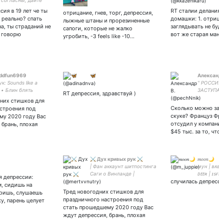
 согласны, дайте
ую связь
сия в 19 лет че ты
RT сталии делани
отрицание, гнев, торг, депрессия,
 реально? спать
домашки: 1. отри
лыжные штаны и прорезиненные
на, ты страданий не
заглядывать не буд
сапоги, которые не жалко
и говорю
вот же старая ма
угробить, -3 feels like -10…
ddfun6969
🦋
Алексан
к: Sounds like a
" РОССИ
 • Блин блять
ЗАСТУПА
RT депрессия, здравствуй )
е не материться •
них стишков для
синий, шоколадные
Сколько можно за
астроения под
и и Аскеладда •🎄
скуке? Француз Ф
му 2020 году Вас
отсудил у компани
 брань, плохая
$45 тыс. за то, ч
⚔ Дух кривых рук ⚔
𝑚𝑜𝑜𝑛🌙
| Фан аккаунт шитпостинга
муʜ | ʙᴀʙʏ
Саги о Винланде |
ᴅᴇᴇʀ | ɪsғ
я депрессии:
Аскефинны 🐱🦉 | слэш
случилась депресс
ᴛᴀᴜʀᴜꜱ | 
, сидишь на
зона | - личный шитпостинг
Тред новогодних стишков для
уришь, слушаешь
|
праздничного настроения под
у, парень целует
стать прошедшему 2020 году Вас
ждут депрессия, брань, плохая