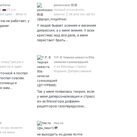
neGene
ренеssанс 铁扇
 🇷🇺 21 y.o
полный отсосантос,
on open - Write in
амигос || 26 and too old for
messages My Daddy
this shit|| свободное
ом не работает, у
падение в великие
У людей бывает осенняя и весенняя
 денег
китайские новеллы|| арми
депрессия, а у меня зимняя. У всех
||
кристмас муд все дела, а меня
перестают брать…
Y.P. В Черная невеста 90е
 отаку| рисую с
записки сумашедшей
ами не в один
я из Винницы страна

Израиль Депрессивный
точной я поспал
катенок Прибыла в
 поспал совсем.
Израиль в залатую осень
ссонница и
2000го.
бо вам…
Так у меня появилась теория, если
у меня деперсонализация и стресс
из-за блокатора дофамин
рецепторов галопередолом…
ch
Нэсти
т но вы можете
👽
я на меня
не выходить из дома почти