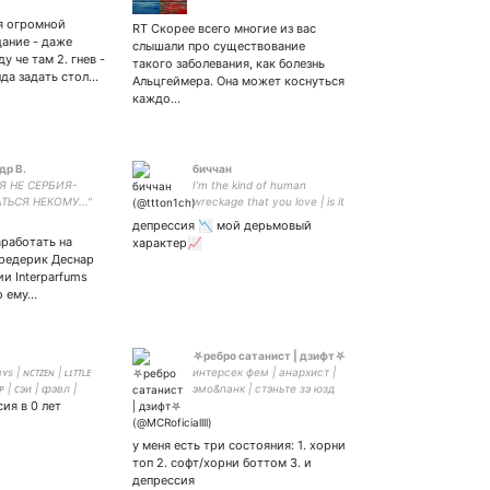
я огромной
RT Скорее всего многие из вас
цание - даже
слышали про существование
у че там 2. гнев -
такого заболевания, как болезнь
нда задать стол…
Альцгеймера. Она может коснуться
каждо…
др В.
биччан
Я НЕ СЕРБИЯ-
I'm the kind of human
ТЬСЯ НЕКОМУ..."
wreckage that you love | is it
because he fucks his best
депрессия 📉 мой дерьмовый
friend ? | фанатка
работать на
характер📈
bulletproof heart #1 | mcr |
редерик Деснар
ск#1 | fate | радфем
и Interparfums
милашка чесн
то ему…
⛧ребро сатанист | дзифт⛧
s | ɴᴄᴛᴢᴇɴ | ʟɪᴛᴛʟᴇ
интерсек фем | анархист |
ᴘ | ᴄэи | ȹэʙл |
эмо&панк | стэньте зэ юзд
ия в 0 лет
ᴄᴏᴠᴇʀ ᴅᴀɴᴄᴇʀ
бот | осторожно я intp |
#ямывампиры |
#ямыоченьэмо | закрытка |
у меня есть три состояния: 1. хорни
жена криска🐀
топ 2. софт/хорни боттом 3. и
депрессия