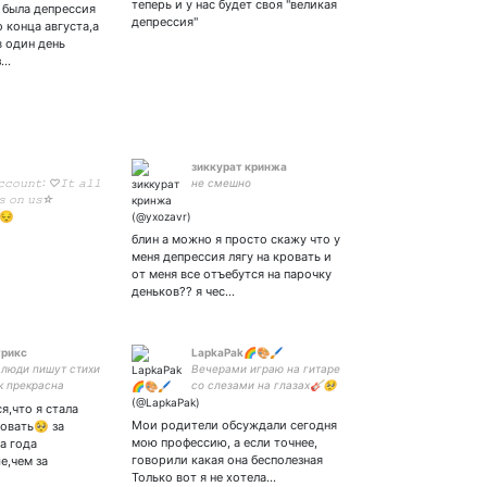
теперь и у нас будет своя "великая
я была депрессия
ы,здесь вряд-ли
депрессия"
о конца августа,а
татели,но я буду
в один день
я своим нытьём
з…
зиккурат кринжа
𝚌𝚘𝚞𝚗𝚝: ♡𝙸𝚝 𝚊𝚕𝚕
не смешно
𝚜 𝚘𝚗 𝚞𝚜☆
 😔
блин а можно я просто скажу что у
меня депрессия лягу на кровать и
от меня все отъебутся на парочку
деньков?? я чес…
рикс
LapkaPak🌈🎨🖌️
 люди пишут стихи
Вечерами играю на гитаре
к прекрасна
со слезами на глазах🎸🥺
потом их находят
Ночами рисую🎨🖌️ за
я,что я стала
и с пулей в виске
просмотром сериалов ☂️
Мои родители обсуждали сегодня
овать🥺 за
летом в
мою профессию, а если точнее,
а года
ежище души на
говорили какая она бесполезная
е,чем за
адбище разбитых
Только вот я не хотела…