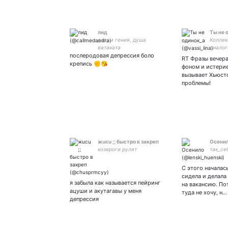
лид
Ты не 
разум гения, душа
Коллек
ватаката
диалог
послеродовая депрессия боло
т.ч. в
RT Фразы вечера
контек
крепись ✊😘
фоном и истерие
актуал
вызывает Хьюсто
Тайный
проблемы!
546938
жuсu ;; быстро в закреп
Осени
козероги рулят
так_се
С этого началас
сидела и делала
я забыла как называется пейринг
на вакансию. По
ацуши и акутагавы у меня
туда не хочу, н…
депрессия