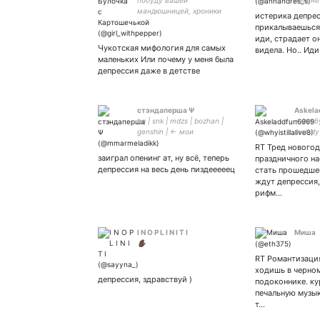
побуду вашей
чем не
мандюшницей, хроники
обратн
истерика депрес
Картошечьки кофе/твиттор
прикалываешься
леди
иди, страдает о
Чукотская мифология для самых
видела. Но.. Ид
маленьких Или почему у меня была
депрессия даже в детстве
стэндаперша Ψ
Askela
hq | snk | mdzs | bozhan |
• Фикбу
genshin | ← мои
melody
гиперфиксации на данный
главно
RT Тред новогод
момент | intp
Люблю 
заиграл опенинг ат, ну всё, теперь
праздничного н
трюфел
депрессия на весь день пиздееееец
стать прошедше
🎄🎄
ждут депрессия,
рифм…
I N O P L I N I T I
Миша
✋🏿
RT Романтизаци
ходишь в черном
депрессия, здравствуй )
подоконнике. к
печальную музык
т…