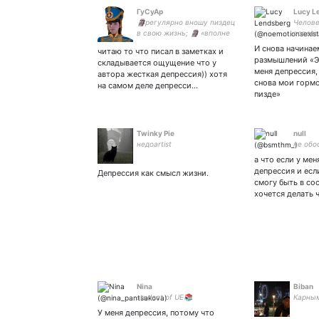
ГуСуАр
Lucy L
🗿регулярно вношу пиздец
Челове
в свою жизнь; 🗿 «вполне
соверш
товарный вид твари
намёк
И снова начина
читаю то что писал в заметках и
божией»; «умная сука
размышлений «Эт
складывается ощущение что у
блять»
меня депрессия,
автора жесткая депрессия)) хотя
снова мои горм
на самом деле депресси…
пизде»
Twinky Pie
null
недоartist
не обо
а что если у мен
депрессия и есл
Депрессия как смысл жизни.
смогу быть в со
хочется делать 
Nina
Biban
student of UE📚
Карны
У меня депрессия, потому что