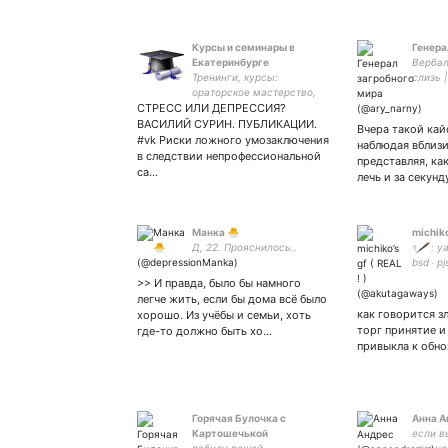
Курсы и семинары в
Генера
Екатеринбурге
Вербал
Тренинги, курсы:
слиз
ораторское мастерство,
を指摘す
СТРЕСС ИЛИ ДЕПРЕССИЯ?
техника речи,
РУС-EN
имиджелогия, деловое
ЭИИ, Л
ВАСИЛИЙ СУРИН. ПУБЛИКАЦИИ.
Вчера такой кай
общение, этикет,
#vk Риски ложного умозаключения
наблюдая вблизи
переговоры и продажи,
в следствии непрофессиональной
представляя, ка
развитие уверенности в
са…
лечь и за секун
себе, личностный рост.
Манка 🐣
michiko’
Д, 22. Прояснилось..
ৎ🖋️ : y
bsd ˒ pj
idv ˒ s
>> И правда, было бы намного
легче жить, если бы дома всё было
как говорится з
хорошо. Из учёбы и семьи, хоть
торг принятие и
где-то должно быть хо…
привыкла к обн
Горячая Булочка с
Анна А
Картошечькой
если в