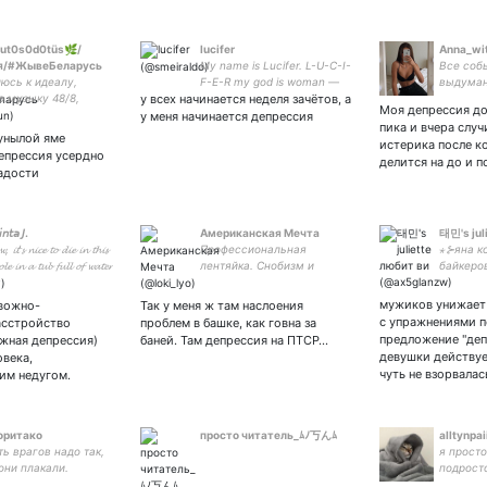
ut0s0d0tüs🌿/
lucifer
Anna_wi
я/#ЖывеБеларусь
My name is Lucifer. L-U-C-I-
Все соб
юсь к идеалу,
F-E-R my god is woman —
выдуман
 музыку 48/8,
у всех начинается неделя зачётов, а
можете задать мне тут
случайн
Моя депрессия до
юсб к егэ| любовь к
вопросы....
у меня начинается депрессия
пика и вчера случ
шу ❤️| экология и
унылой яме
истерика после к
н лав 🍀 она/оно/
епрессия усердно
делится на до и п
анс*френдли
адости
𝘯𝘵𝘢 𝘑.
Американская Мечта
태민's jul
𝓽'𝓼 𝓷𝓲𝓬𝓮 𝓽𝓸 𝓭𝓲𝓮 𝓲𝓷 𝓽𝓱𝓲𝓼
Профессиональная
⋆⊱яна к
𝓸𝓵𝓮 𝓲𝓷 𝓪 𝓽𝓾𝓫 𝓯𝓾𝓵𝓵 𝓸𝓯 𝔀𝓪𝓽𝓮𝓻
лентяйка. Снобизм и
байкеро
смешнявки
вияны ж
интернационального
кримина
мужиков унижает
евожно-
Так у меня ж там наслоения
брака. Бабулины
могилах
с упражнениями п
асстройство
проблем в башке, как говна за
рукоделия.⬇️
предложение "де
жная депрессия)
баней. Там депрессия на ПТСР…
девушки действуе
овека,
чуть не взорвалас
им недугом.
оритако
просто читатель_ﾑﾉ丂んﾑ
alltynpai
ь врагов надо так,
я прост
они плакали.
подрост
рассказ