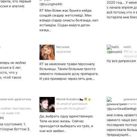
тавила, это первый
2020 год... У мен
проблем
ессия и апатия(
с начала апреля д
будут чи
RT Мен білем жас буынға кейде
всё потому,что я 
делитьс
сондай сөздер жетіспейді. Мен
потеряла мне бли
өзімде сіздер сиақты болғанда, көп
естімедім. Содан өмірге деген
көзқа…
c
Наталия
notti.
художник
♡𝙵𝚊𝚗 𝚊
𝚍𝚎𝚙𝚎𝚗
Ну все депрессия
теперь не люблю
RT за нанесение травм персоналу
ссия в 0 лет.
больницы. Таким больным просто
сто, что у
немного повышали дозу препарата.
е, чтоб такое
И уже примерно через пять дне…
алкоголя-двигатель
Marek Kundera 🇨🇿 🍀🍺
доминат
"A smell of petroleum
сначала
 люблю твиттерских,
prevails throughout" -
о том,ка
 не знаю что
Bertrand Russell
жизнь,а 
мне очень нравитс
Да, выбрать одну единственную.
ть✌🏻🦉♥️
мёртвым
намного чаще рис
Типа на всю жизнь. Сейчас
и писто
ри состояния: 1.
последние полтор
приходится выбирать из трёх, и
руке.уб
фт/хорни боттом 3.
нарисовала больш
они все заебал…
этом кл
предыдущие…
надежд