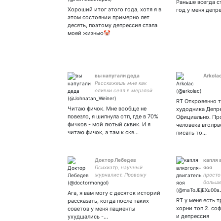
Раньше всегда с
Хороший итог этого года, хотя я в
год у меня депр
этом состоянии примерно лет
десять, поэтому депрессия стала
моей жизнью🤡
вы напугали деда
Arkola
Расскажешь мне как
оливки сеял в мерзлой
почве Пакистана? || such
RT Откровенно 
punk, very cyber
Читаю фичок. Мне вообще не
худодника Депре
повезло, я шипнула отп, где в 70%
Официально. Про
фичков - мой лютый сквик. И я
человека вголрв
читаю фичок, а там к скв…
писать то…
Доктор Лебедев
капля 
Психиатр, научный
яоя
журналист. Провожу
просто
онлайн-консультации.
больше
добави
Ага, я вам могу с десяток историй
RT у меня есть т
рассказать, когда после таких
хорни топ 2. со
советов у меня пациенты
и депрессия
ухудшались -…