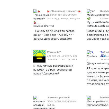
🍒•°Вишневый Чапман°•🍒
Sun Mu
Дневник той самой #рпп
Мутос
дамы-художницы, которая
стремл
пытается уйти в ремиссию
слушаю
#бодипозитив ✨🍒✨ Жена
готовл
1059/1500
фемсле
- Почему по вечерам ты всегда
когда сидишь в 
ООС ва
одна? - Я не одна - А с кем?!? -
одиночества а д
ей| тр
Загоны, депрессия, слезы)0))
укрывает тебя р
77kramola7
🌂𝘊𝘳𝘦𝘥𝘪
Всё тот же ...и опять всё
🌌🌊𝔀𝓸𝔀, 𝓲
сначала... ...но стараюсь
𝓻𝓸𝓽𝓽𝓮𝓷 𝓱
держаться ровно.
🪐~
К чему личные разочарования
RT тред про тр
возводить в ранг вселенской
депрессивное р
зрады? Депрессия?
личности (трево
от меня, как чел
страдающего эт
осьминог рогатый
Микон
пишу редко, в основном
Прощат
хуйню.
чтобы 