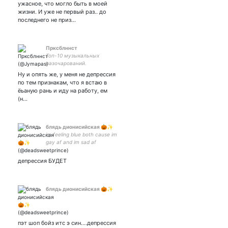
ужасное, что могло быть в моей
жизни. И уже не первый раз.. до
последнего не приз…
Прксблннст
Топ-10 музыкальных
разочарований.
Ну и опять же, у меня не депрессия
по тем признакам, что я встаю в
ёьаную рань и иду на работу, ем
(н…
блядь дионисийская 🎃✨
im feeling blue both cause im
gay af and im sad af
депрессия БУДЕТ
блядь дионисийская 🎃✨
пэт шоп бойз итс э син....депрессия