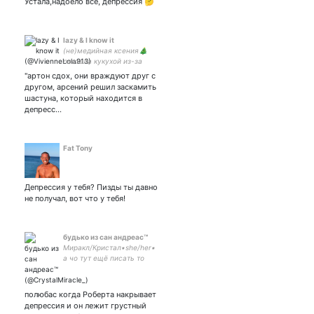
Устала,надоело всё, депрессия 🤔
lazy & I know it
(не)медийная ксения🎄
поехала кукухой из-за
импровизации 🎄всратые
"артон сдох, они враждуют друг с
мемы и шутки 🎄
другом, арсений решил заскамить
#тимкартон 🎄 07.05.22🎄
шастуна, который находится в
14.05.22🎄24.06.22🎄
депресс…
24.09.22x2🎄05.11.22🎄
06.11.22х2
Fat Tony
Депрессия у тебя? Пизды ты давно
не получал, вот что у тебя!
будько из сан андреас™
Миракл/Кристал▪️she/her▪️
а чо тут ещё писать то
полюбас когда Роберта накрывает
депрессия и он лежит грустный