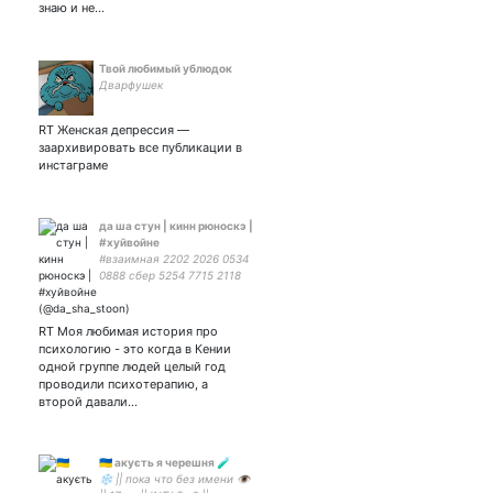
знаю и не…
Твой любимый ублюдок
Дварфушек
RT Женская депрессия —
заархивировать все публикации в
инстаграме
да ша стун | кинн рюноскэ |
#хуйвойне
#взаимная 2202 2026 0534
0888 сбер 5254 7715 2118
9850 мастеркард
RT Моя любимая история про
психологию - это когда в Кении
одной группе людей целый год
проводили психотерапию, а
второй давали…
🇺🇦 акуєть я черешня 🧪
❄ || пока что без имени 👁