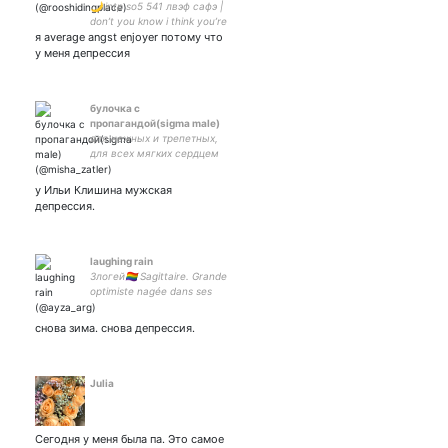
🌙 intp so5 541 лвэф сафэ |
don’t you know i think you’re
я average angst enjoyer потому что
the cat’s meow??!! |
proshippers, proputinists,
у меня депрессия
radincluses - dni
булочка с
пропагандой(sigma male)
для нежных и трепетных,
для всех мягких сердцем
у Ильи Клишина мужская
депрессия.
laughing rain
Злогей🏳️‍🌈 Sagittaire. Grande
optimiste nagée dans ses
rêves... про старость и
нытьё
снова зима. снова депрессия.
Julia
Сегодня у меня была па. Это самое