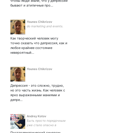
чтобы люди знали, что у депрессии
жёнушка
бывают и атипичные про…
Younes Chikrizov
do marketing and events.
Как творческий человек могу
точно сказать что депрессия, как и
любое крайнее состояние
невероятный…
Younes Chikrizov
Депрессия - это сложно, трудно,
но это часть жизнь. Как человек с
ярко выраженными маниями и
депре…
Andrey Kotov
Быть просто порядочным
уже стало опасно в
россии. ищу умных и
Посттравматический синдром,