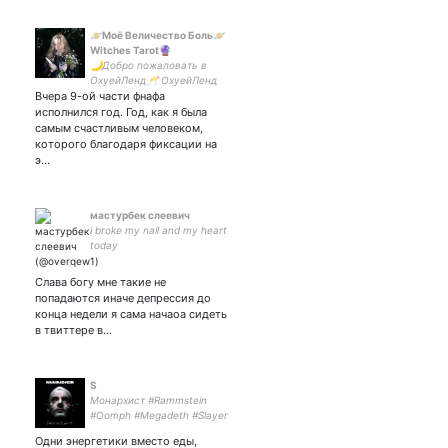
🪐Моё Величество Боль🪐
Witches Tarot🔮
🌙Добро пожаловать в
ОхуейЛенд🥂 ОхуейЛенд
Вчера 9-ой части фнафа
против войны💙💛
исполнился год. Год, как я была
самым счастливым человеком,
которого благодаря фиксации на
э…
мастурбек слеевич
i broke my nail and my heart
today
Слава богу мне такие не
попадаются иначе депрессия до
конца недели я сама начаоа сидеть
в твиттере в…
S
Монархист #Rammstein
#Oomph #Megadeth #Slayer
#Korn #Nachtblut #Bathory
Одни энергетики вместо еды,
#DowntonAbbey #Scrubs