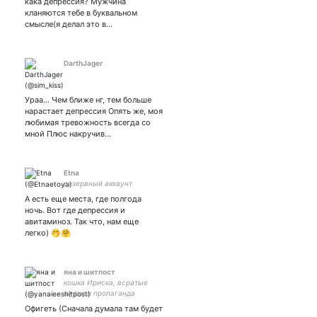
кака депрессия? Мужчина
кланяются тебе в буквальном
смысле(я делал это в…
DarthJager
Ураа... Чем ближе нг, тем больше
нарастает депрессия Опять же, моя
любимая тревожность всегда со
мной Плюс накручив…
Etna
резервный аккаунт
А есть еще места, где полгода
ночь. Вот где депрессия и
авитаминоз. Так что, нам еще
легко) 🤭🤗
яна и шитпост
кошка Ириска, всратые
шутки и пропаганда
содомии • канал про
Офигеть (Сначала думала там будет
тюрьму и меня • ex ОВД-