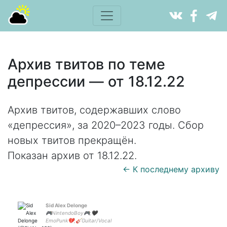
Архив твитов по теме
депрессии — от 18.12.22
Архив твитов, содержавших слово
«депрессия», за 2020–2023 годы. Сбор
новых твитов прекращён.
Показан архив от 18.12.22.
← К последнему архиву
Sid Alex Delonge
🎮NintendoBoy🎮;🖤
EmoPunk💔;🎸Guitar/Vocal