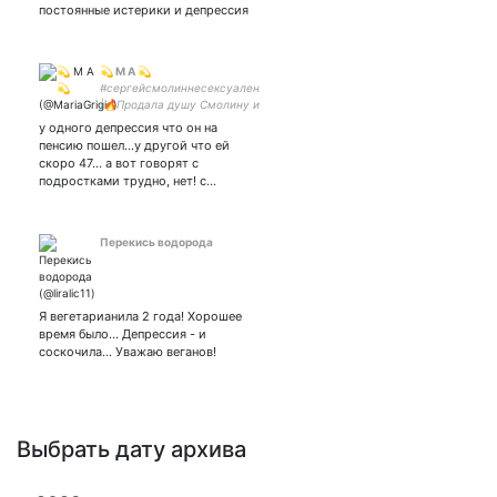
постоянные истерики и депрессия
#TheOffice #WBTBWB
#HIMYM #Friends #ATLA
#PeakyBlinders
💫 M A 💫
#сергейсмолиннесексуален
|🔥Продала душу Смолину и
ни о чём не жалею 🔥
у одного депрессия что он на
пенсию пошел...у другой что ей
скоро 47... а вот говорят с
подростками трудно, нет! с…
Перекись водорода
Я вегетарианила 2 года! Хорошее
время было... Депрессия - и
соскочила... Уважаю веганов!
Выбрать дату архива