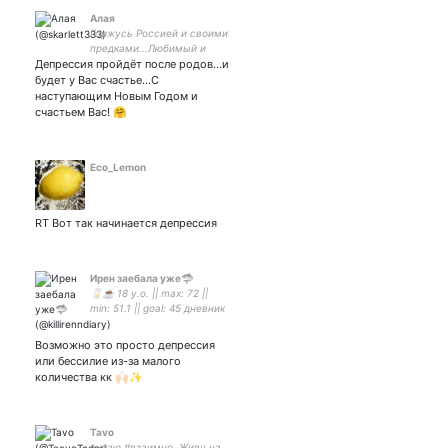
Алая
Горжусь Россией и своими
предками...Любимый и
Депрессия пройдёт после родов…и
родной город-Санкт-
Петербург...почти святая...
будет у Вас счастье…С
здесь о разном...
наступающим Новым Годом и
счастьем Вас! 🤗
Eco_Lemon
RT Вот так начинается депрессия
Ирен заебала уже🦈
🥛☕️ 18 y.o. || max: 72 ||
min: 51.1 || goal: 45 дневник
питания, пытаемся
похудеть и не сдохнуть (а
Возможно это просто депрессия
может и стоит)
или бессилие из-за малого
количества кк 🙌🏻✨
Tavo
читаю #взаимно. Живу на