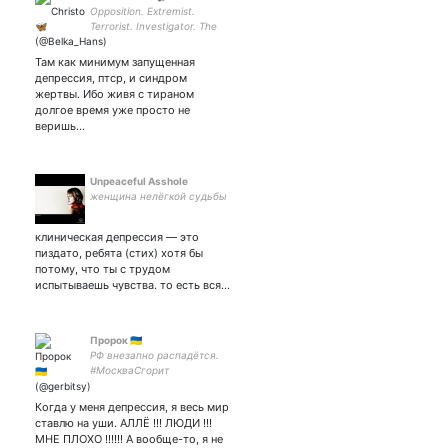
Opposition. Extremist.
Terrorist. Investigator. The
terror for all things secret.
#freeNavalny #freeYashin
Там как минимум запущенная
#нетвойне🇺🇦 Україна
депрессия, птср, и синдром
переможемо!
жертвы. Ибо живя с тираном
долгое время уже просто не
веришь…
Unpeaceful Asshole
женщина нелёгкой судьбы
клиническая депрессия — это
пиздато, ребята (стих) хотя бы
потому, что ты с трудом
испытываешь чувства. то есть вся…
Пророк 🇺🇦
РФ внезапно распадётся.
#МоскваСгорит
Когда у меня депрессия, я весь мир
ставлю на уши. АЛЛЁ !!! ЛЮДИ !!!
МНЕ ПЛОХО !!!!!! А вообще-то, я не