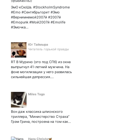
🎤!!Stockholm Syndrome!!🤘
ЭмО кСюШа. #StockholmSyndrome
#Emo #Сентябрьгорит #Эмо
#Вернимнемой2007й #2007й
#Emopunk #Мой2007й #Emolife
#Эмочка…
Юг Таймыра
Читатель горькой правды
RT В Мурино (это под СПб) из окна
выпрыгнул 41-летний мужчина. На
фоне могилизации у него развилась
сильнейшая депрессия.…
Miles Togo
Вон даж классика шпионского
триллера, “Министерство Страха”
Грэм Грина, построена на том как…
Hans Christo🦋