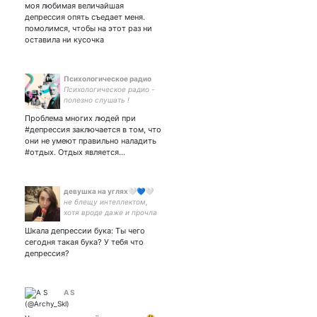
cocaine📝 what's next
моя любимая величайшая
doesn't really even matter.
депрессия опять съедает меня.
помолимся, чтобы на этот раз ни
оставила ни кусочка
Психологическое радио
Психологическое радио -
полезно слушать !
Проблема многих людей при
#депрессия заключается в том, что
они не умеют правильно наладить
#отдых. Отдых является…
девушка на углях🤍💙🤍
не блещу интеллектом,
хотя вроде даже и прочла
пару талантливых
Шкала депрессии бука: Ты чего
затасканных иностранцев
сегодня такая бука? У тебя что
депрессия?
A S