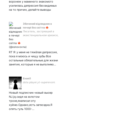
воронеж у маминого знакомого
или в себе
усилилась депрессия без видимых
на то причин, делайте выводы
Збочений відлюдник в
печері без світла 🍁
Писатель, застрявший в
экзистенциальном кризисе,
ТГ: | принцесса кринжа🤭|
заслуженный титул:
человек-стекло| !сб!
МАММИ 🥺
RT Я: у меня не тяжёлая депрессия,
пока я моюсь и чищу зубы Все
остальные обязательные для жизни
занятия, которые я не выполняю…
Evoni1
dota player.yt-superevoni.
Новый подписчик-новый высер
NJ.jq.сидя на золотом
троне,янаписал эту
хуйню.Однако,есть загвоздка.Я
опять гуль 1000-…