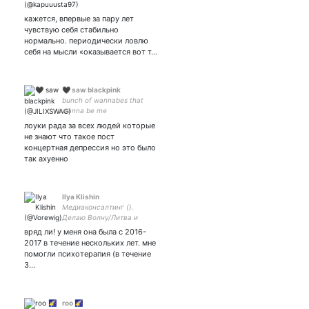
кажется, впервые за пару лет
чувствую себя стабильно
нормально. периодически ловлю
себя на мысли «оказывается вот т…
🖤 saw blackpink
bunch of wannabes that
wanna be me
лоуки рада за всех людей которые
не знают что такое пост
концертная депрессия но это было
так ахуенно
Ilya Klishin
Медиаконсалтинг ().
Делаю Волну/Литва и
книжный клуб в Вильнюсе.
вряд ли! у меня она была с 2016-
Ex. Дождь, RTVI, W-O-S.
2017 в течение нескольких лет. мне
Колонки: Delfi, Insider
помогли психотерапия (в течение
3…
roo 🌠