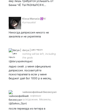
ему лишь требуется услышать от
Бенни ЧЁ ТЫ РАЗНЫЛСЯ К…
Kissa Marusia ☮️🕊️
Kurnauskis!
Никогда депрессия никого не
закаляла и не укрепляла
darya | ⱈⱆⰻ ⰲⱁⰻⱀⰵ
nothing will be left, including
the gods
ладно окей. у меня официально
депрессия. посоветуйте
психотерапевта если у меня
бюджет дай бог 1000 р в месяц.
чайнокофейный бисексуал
Дана, кофеман
ху(е)дожник. Мюзиклы,
коммксы, динозавры, КВ,
юные титаны, СМ в 🖤 Я не
после переезда из питера в
знаю в пакете я запутался,