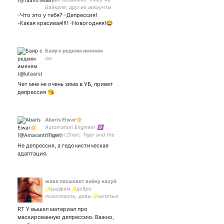
Байкале, другие аккаунты
-Что это у тебя? -Депрессия!
и
-Какая красивая!!!! -Новогодняя!😂
Баир с редким именем
ом
Чет мне не очень зима в УБ, привет
депрессия 😘
Abaris Eiwar🔆
Automation Engineer ⚛️,
dreamer,Charr, Tiger and the
best person in your
Не депрессия, а гедонистическая
worthless life.
адаптация.
жевя посылает войну нахуй
✨радфем✨добро
пожаловать, девы✨запятые
ставлю по
RT У вышел материал про
желанию✨феминитивы✨бан
маскированную депрессию. Важно,
резиновый✨любимая