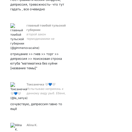
хороших людей
депрессия, тревожность- что тут
гадать , все очевидно
главный томбой тульской
губернии
второй закон
термодинамики не
противоречит
всемогуществу господа
бога. она/ты.
отрицание >> гнев >> торг >>
депрессия >> поисковая строка
ютуба "математика без хуйни
[название темы]"
Токсанечка 🤍💙🤍
Испытываю неприязнь к
данному виду рыб. Ебеня,
яхты, смешные животные,
психотерапия, шитпостинг.
сочувствую, депрессия гавно то
Личный твиттер,
ещё
профессиональное не
здесь.
Alina K.