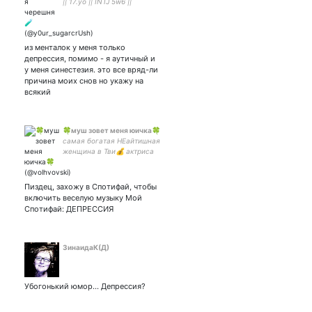
|| 17.yo || INTJ 5w6 ||
выживаю и хочу мятный
коктейль || фрэндли к
прошипперам || my beloved
🤍|| ❄
из менталок у меня только
депрессия, помимо - я аутичный и
у меня синестезия. это все вряд-ли
причина моих снов но укажу на
всякий
🍀муш зовет меня юичка🍀
самая богатая НЕайтишная
женщина в Тви💰 актриса
озвучки, певица,
капибарыня своего
капибарина 🐱 амбассадор
Пиздец, захожу в Спотифай, чтобы
амбивертов и всех людей
включить веселую музыку Мой
💜 ТГ-канал о Мексике ⬇️
Спотифай: ДЕПРЕССИЯ
ЗинаидаК(Д)
Убогонький юмор... Депрессия?