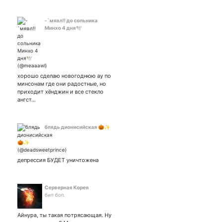
-`мявл!! до сольника
Минхо 4 дня🕊
хорошо сделаю новогоднюю ау по
минсонам где они радостные, но
приходит хёнджин и все стекло
ангст…
блядь дионисийская 🎃✨
депрессия БУДЕТ уничтожена
Серверная Корея
бип боп.
Айнура, ты такая потрясающая. Ну