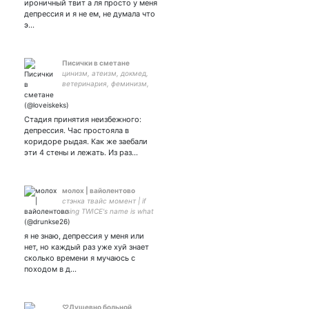
ироничный твит а ля просто у меня
Инфо и другие • закрытка
депрессия и я не ем, не думала что
э…
Писички в сметане
цинизм, атеизм, докмед,
ветеринария, феминизм,
маты, кеки
Стадия принятия неизбежного:
депрессия. Час простояла в
коридоре рыдая. Как же заебали
эти 4 стены и лежать. Из раз…
молох | вайолентово
стэнка твайс момент | if
using TWICE's name is what
they need to stay relevant,
i'm glad we could help (NY) |
я не знаю, депрессия у меня или
попробуй потопить
нет, но каждый раз уже хуй знает
корабль на дне.
сколько времени я мучаюсь с
походом в д…
♡Душевно больной