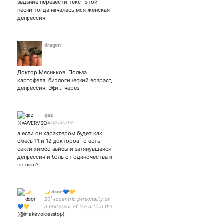
задание перевести текст этой
песни тогда началась моя женская
депрессия
dragon
Доктор Мясников. Польза
картофеля, биологический возраст,
депрессия. Эфи... через
qaz
going insane
а если он характером будет как
смесь 11 и 12 докторов то есть
секси химбо вайбы и затянувшаяся
депрессия и боль от одиночества и
потерь?
🌙 door 💙💛
20| eccentric personality of
a professor of the arts in the
1920s who does a lot of