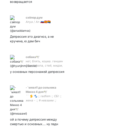
возвращается
сэйлор дум
Anya / An 🇷🇺🇪🇸🏳️‍🌈
Депрессия это диагноз, а не
кручина, ю дам бич
собака🕊️
нет, блять, кошка. геншин
58ar европа, стей, мидзи,
энджини, уанс, моа, май,
у основных персонажей депрессия
эйтини, фиарнот🤲|
фанатка котов минхо|
ульчу хенджина|жена-
невзаим
-`мявл!! до сольника
Минхо 4 дня🕊
`` 🐈 🐾 :; radfem :; СБ! :;
жена - :; # невзаим :;
череда случайностей
может привести к чему-то
неизвестному
ой а почему депрессия между
смертью и основных.... ну ладн