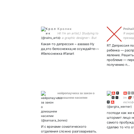
К р о л и к
Pmihail
Hi! I'm an artist;) Studying to
Я верю
be a graphic designer~ But
презид
now, I prefer to draw my
неподк
Какая-то депрессия ~ азазааз Ну
RT Депрессия п
GAYs~
заботу
да,это белоснежка,не осуждайте~~
ребенка — расп
в руса
#белоснежка #fanart
явление. Решить
проблеме — пер
получению п…
нейропаучиха за закон о
🅰 🆁 🅶
домашнем насилии
Im 👹 T
ее/коф
#horny
взаимн
господи как же 
моего д
штормит лицо н
F!Denn
самого пробужде
И с врачами соматического
сделаю то что о
отделения сложно разговаривать.