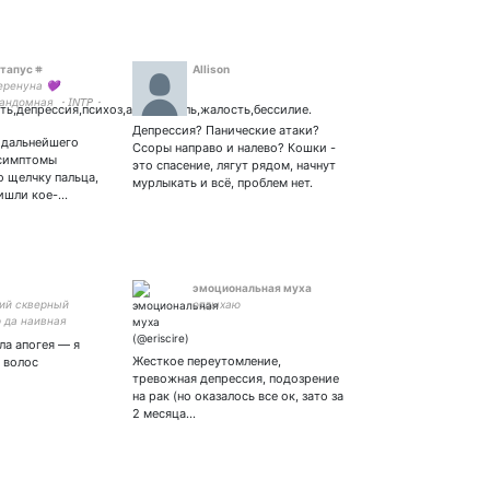
тапус 𖥻
Allison
еренуна 💜
ндомная ・𝘐𝘕𝘛𝘗・
ть,депрессия,психоз,апатия,боль,жалость,бессилие.
окушать 🍜
Депрессия? Панические атаки?
 дальнейшего
Ссоры направо и налево? Кошки -
 симптомы
это спасение, лягут рядом, начнут
о щелчку пальца,
мурлыкать и всё, проблем нет.
ришли кое-…
эмоциональная муха
ий скверный
отдыхаю
р да наивная
похоть 5536 9137
ла апогея — я
27
Жесткое переутомление,
я волос
тревожная депрессия, подозрение
на рак (но оказалось все ок, зато за
2 месяца…