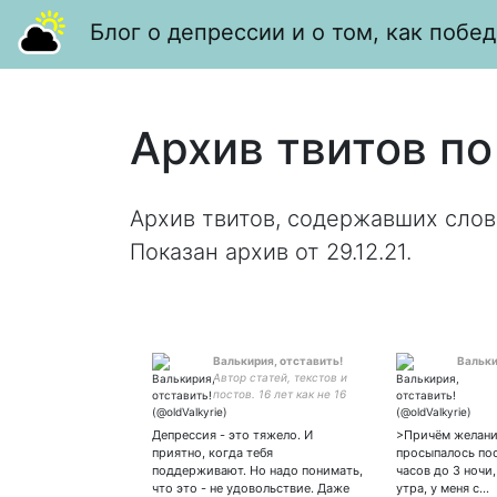
Блог о депрессии и о том, как побед
Архив твитов по
Архив твитов, содержавших слов
Показан архив от 29.12.21.
Валькирия, отставить!
Вальки
Автор статей, текстов и
постов. 16 лет как не 16
лет. Превентивно баню
антиваксеров, грубиянов и
Депрессия - это тяжело. И
>Причём желани
женоненавистников, и мне
приятно, когда тебя
просыпалось пос
не стыдно)
поддерживают. Но надо понимать,
часов до 3 ночи,
что это - не удовольствие. Даже
утра, у меня с…