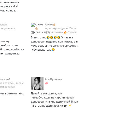
а с интересными
го мазохизма,
 депрессия! И
вующим нов…
 соком
Aнчич🤙🏼
 не удалась
мультикультурная Zка и
гуру похуизма🔥 Второй
неофициальный акк
Блин точно🤣🤣🤣🤣 У чувака
Артёма Габрелянова
ы месяц
депрессия недавно кончилась, а я
 мой мозг не
хочу волосы не сальные увидеть…
ё говно говёное к
губу раскатала🤣
ым праздника…
лось то?
Ася Пушкина
я нет цели, только
🐽
 Амбассадор
 мужиков,
нет времени, это
Давайте говорить, как
 телочек в
петербуржцы: не «хроническая
ике.
депрессия», а «праздничный блюз
на этом празднике жизни» 🥂