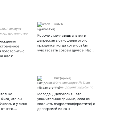
witch
ьный аккаунт
 мир, достоинство
Короче у меня лишь апатия и
ство на здоровой
депрессия в отношения этого
 рождения
праздника, когда хотелось бы
остраненное
чувствовать совсем другое. Нас…
я поговорить о
й шаг к
Pит(oрика)
Нитакаякакфсе Лабная
жизнь: доцент ходьбы по
граблям, кандидат
столько
Молодец! Депрессия - это
тревожных наук #РПП
 была, что он
уважительная причина, если не
боялась и у меня
включать подростков(простите) с
 от него.…
дисперсией из-за н…