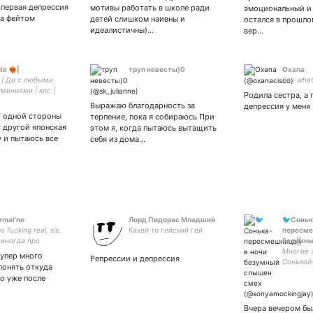
навской мифологии,
либертарианцев,
видосики
а первая депрессия
мотивы работать в школе ради
эмоциональный и 
то рисовала, но
патриархалов, нациков и
ла фейтом
детей слишком наивны и
остался в прошлом
диплом прострелил
гомофобов
идеалистичны)…
вер…
, ENTP-T, ♉, XXI
 ❤️‍🔥|
труп невесты)0
Oxana
| Ди с любыми
Say what
мениями | клс |
Родила сестра, а
Сина| совма с
Выражаю благодарность за
депрессия у меня
beloved | my beloved:
 С одной стороны
терпение, пока я собираюсь При
с другой японская
этом я, когда пытаюсь вытащить
 и пытаюсь все
себя из дома…
rmal'no
Лорд Пидорас Младший
🐦Соньк
o fucking real, sis.
Какой то гейский гей
пересме
 иногда про
безумны
омантики и #genshin
Многие 
супер много
Репрессии и депрессия
Сонькой
понять откуда
просто 
то уже после
сокраща
можете 
пожрать
Вчера вечером бы