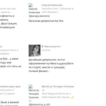
Сергей Алексеев
течества нам
Наноблоггинг / Шанинка &
 приятен
ИОН РАНХиГС
онфликты в
терика,
Мужская депрессия be like
, фрустрация,
матывающие
ка
► Массачусетс‎
 родную мать и
пылька
 хардбас
ом бля….у меня
Дичайшая депрессия, почти
 году мне
оформленная путёвка в дурку(батя
зали что пять не
не отдал), мысли о суициде,
полный финанс…
омовёня ищет дом
Магистр Четырех Сезонов
 лови меня в
❄️
ях || украли
Твой Мудрый Магистр и
|| они/их || cooorn
Заботливый Наставник 🌙
●#MoDaoZuShi,
я были в ванной
#TheUntamed ●#SVSSS