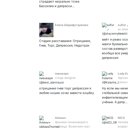
страдают морально тоже.
Бессилие и депресси…
Елена Шарафутдинова
sulfur 
so what
darkest
would e
вейт я резко осо
Стадии расставания: Отрицание,
animal
манги буквально
Гнев, Торг, Депрессия, Недотрах
состав разведот
вообще все умер
депрессия
пивоваря
Lady K
cringe designer
Зартан
самоуч
отрицание гнев торг депрессия я
Ну если мы начи
люблю кошек хочю завести кошбку
глобальной смен
инфантилизации
учёные. А депр…
Алиныч
MCG
Хроники понаехавшего
Челове
чоповца. Возможен мат,
возрас