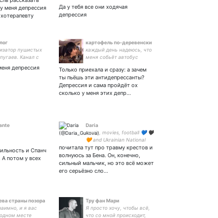
сль рассказать
●#Faraway_Wanderers
Да у тебя все они ходячая
 у меня депрессия
●#DragonAge ●#Hades
депрессия
ихотерапевту
лог
картофель по-деревенски
изатор пушистых
каждый день надеюсь, что
пугаев. Канал с
меня собьёт автобус
нажённой натурой
меня депрессия
Только приехала и сразу: а зачем
е ниже👇🏼
ты пьёшь эти антидепрессанты?
Депрессия и сама пройдёт ох
сколько у меня этих депр…
ante
Daria
music, movies, football 💙 🖤
🧡 and Ukrainian National
почитала тут про травму крестов и
Team 💙💛
тильность и Спанч
волнуюсь за Бена. Он, конечно,
. А потом у всех
сильный мальчик, но это всё может
его серьёзно сло…
ева страны позора
Тру фан Мари
заимно, и я вас
Я просто хочу, чтобы всё,
 одном месте
что со мной происходит,