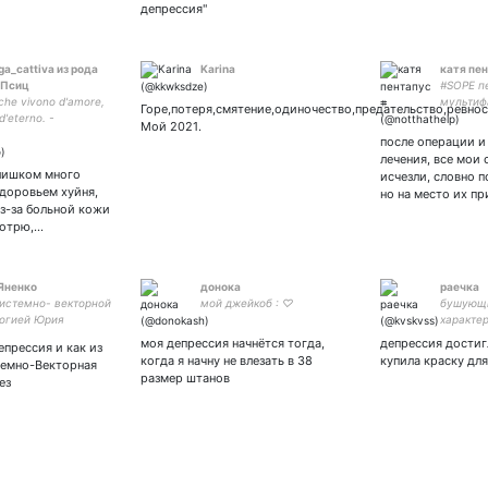
депрессия"
ga_cattiva из рода
Karina
катя пен
 Псиц
#SOPE п
che vivono d'amore,
мультифа
Горе,потеря,смятение,одиночество,предательство,ревнос
d'eterno. -
люблю п
Мой 2021.
eren ELF | Insomnia |
после операции и
♥️ книги, Bon Jovi и
лечения, все мои
nfj | Рейвенкло |
слишком много
исчезли, словно п
здоровьем хуйня,
но на место их п
з-за больной кожи
мотрю,…
Яненко
донока
раечка
истемно- векторной
мой джейкоб : ♡
бушующ
огией Юрия
характе
на
детская 
моя депрессия начнётся тогда,
депрессия достиг
епрессия и как из
8234 33
когда я начну не влезать в 38
купила краску дл
темно-Векторная
размер штанов
ез