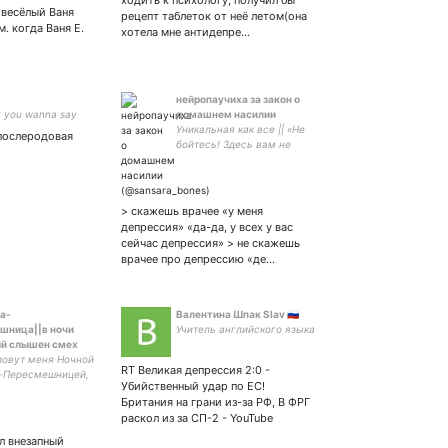
ходить к психологу, получил бы
, загляните;)
emoji: 🏳️‍🌈🥡⛈🎶📚💸
весёлый Ваня
рецепт таблеток от неё летом(она
. когда Ваня Е.
хотела мне антидепре…
нейропаучиха за закон о
 you wanna say
домашнем насилии
Уникальная как все || «Не
 послеродовая
бойтесь! Здесь вам не
причинят никакого
вреда»(с) || Компульсивно
песенное расстройство ||
Жалобы слать сюда: 4276
> скажешь врачее «у меня
2800 1682 0919
депрессия» «да-да, у всех у вас
сейчас депрессия» > не скажешь
врачее про депрессию «де…
а-
Валентина Шпак Slav 🇷🇺
шница||в ночи
Учитель английского языка
й слышен смех
зовут меня Ночной
RT Великая депрессия 2:0 -
-Пересмешницей,
Убийственный удар по ЕС!
Сойкой или вообще
Британия на грани из-за РФ, В ФРГ
ют до Сой, но вы
раскол из за СП-2 - YouTube
звать меня
 и погулять
л внезапный