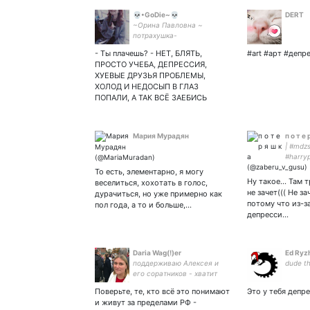
💀•GoDie~💀
DERT
~Орина Павловна ~
потрахушка-
путешественница ~КЕМЫ
- Ты плачешь? - НЕТ, БЛЯТЬ,
#art #арт #депр
МОИ КЕМЫ ~слишком
ПРОСТО УЧЕБА, ДЕПРЕССИЯ,
стара для всего этого
ХУЕВЫЕ ДРУЗЬЯ ПРОБЛЕМЫ,
дерьма ~женщина-кошка
ХОЛОД И НЕДОСЫП В ГЛАЗ
~на волосок от депрессии
ПОПАЛИ, А ТАК ВСЁ ЗАЕБИСЬ
~ищу истину в вине
Мария Мурадян
п о т е 
| #mdz
#harryp
#yuwu |
То есть, элементарно, я могу
🖤 | Б
Ну такое... Там 
веселиться, хохотать в голос,
НИЧЕГО
не зачет((( Не за
дурачиться, но уже примерно как
потому что из-з
пол года, а то и больше,…
депресси…
Daria Wag(!)er
Ed Ryz
поддерживаю Алексея и
dude th
его соратников - хватит
грабить Россию! Путина
Поверьте, те, кто всё это понимают
Это у тебя депр
под суд. ФСБ - разогнать!
и живут за пределами РФ -