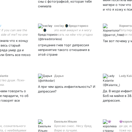
меня посетила мы
сны с фотографкой, которая тебя
матери о том что
снимала
и что я хожу к пс
☄️
снс!ау 🌘 бредсторисс
Xорнито
 if you can see the
это мой аккаунт и я могу
Популяр
 side of me? no one
писать на нём что угодно
попок по
ver change this
даже если тебе это не
моей об
знала что к концу
Так вот почему у 
 i have become
нравится 🌘 онли
по ссылк
отрицание гнев торг депрессия
 весь старый
#сероволк другие пэйринги
непринятие такого отношения в
ряда умер да и
в моих реплаях караются
этой стране
ли блять все плохо
баном
alante
Дарья
Lady Kal
ство души. Псих-
ка.
А при чем здесь инфантильность? И
наем говорить о
Да. В моде инфан
депрессия?
е парадигм, то об
Боб на майке в 38
 говорят все
депрессия.
Емельян Ильин
👾корол
к, сознательного
Бросаю снюс. Несу бред,
да-да, в
та, с неебейшими
Верю в лучшее.
тоже на