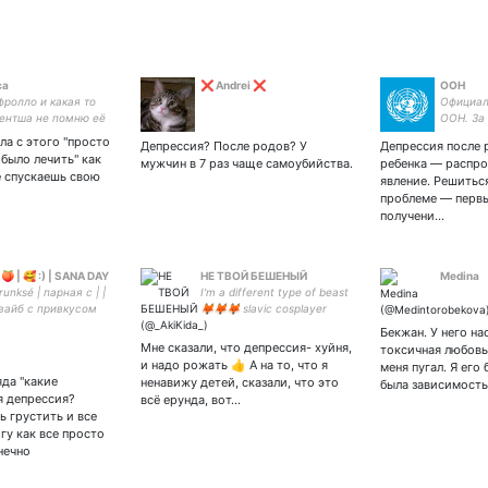
са
❌ Andrei ❌
ООН
фролло и какая то
Официал
ентша не помню её
ООН. За
 спроси эсерку каков
и равен
ла с этого "просто
Депрессия? После родов? У
Депрессия после
гноз скажет f60.3
планете.
было лечить" как
мужчин в 7 раз чаще самоубийства.
ребенка — распр
е спускаешь свою
явление. Решитьс
проблеме — первы
получени…
🍑 | 🥰 :) | SANA DAY
НЕ ТВОЙ БЕШЕНЫЙ
Medina
unksé | парная с | |
I'm a different type of beast
вайб с привкусом
🦊🦊🦊 slavic cosplayer
ности и бессонницы
cover dancer
Бекжан. У него на
re radio silence. |
Мне сказали, что депрессия- хуйня,
токсичная любовь
p | TOUR 'Ⅲ' | soojin
и надо рожать 👍 А на то, что я
меня пугал. Я его 
яда "какие
ненавижу детей, сказали, что это
была зависимость
я депрессия?
всё ерунда, вот…
ь грустить и все
гу как все просто
нечно