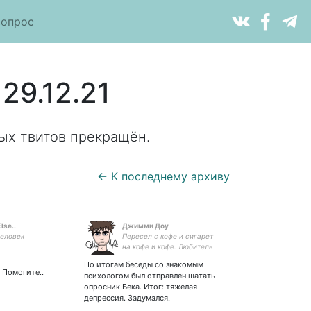
вопрос
29.12.21
ых твитов прекращён.
← К последнему архиву
lse..
Джимми Доу
человек
Пересел с кофе и сигарет
на кофе и кофе. Любитель
бабуллинга в худшей
По итогам беседы со знакомым
ипостаси. По умолчанию
 Помогите..
психологом был отправлен шатать
доволен собой.
опросник Бека. Итог: тяжелая
депрессия. Задумался.