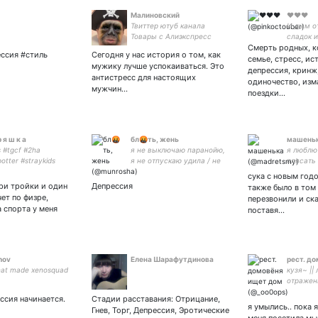
Малиновский
❤️❤️❤️
Твиттер ютуб канала
И дым о
Товары с Алиэкспресс
сладок и
#читаювзаимно
Смерть родных, к
ессия #стиль
Сегодня у нас история о том, как
#взаимныйфолловинг
семье, стресс, ис
мужику лучше успокаиваться. Это
#взаимный
депрессия, кринж
антистресс для настоящих
одиночество, из
мужчин…
поездки…
р я ш к а
бл🤬ть, жень
машень
s #tgcf #2ha
я не выключаю паранойю,
я люблю
otter #straykids
я не отпускаю удила / не
плясать
 #cosplay | супруга:
улыбаюсь в тик токе, но
сука с новым год
ЕЗ РАЗРЕШЕНИЯ
все равно просыпаюсь в
три тройки и один
Депрессия
также было в том
 НЕ БРАТЬ |
тревоге
чет по физре,
перезвонили и ска
а спорта у меня
поставя…
hov
Елена Шарафутдинова
рест. д
at made ​​xenosquad
кузя~ ||
отражени
комфорт 
ессия начинается.
Стадии расставания: Отрицание,
я умылись.. пока 
Гнев, Торг, Депрессия, Эротические