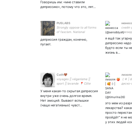
Говоришь им: «мне ставили
депрессию», потому что это, лят…
PUSLABS
нюнес
Strongly oppose to all forms
снейп 
of fascism. National
презид
sovereignty is one of the
имя //
я ещё так угарну
депрессия граждан, конечно,
greatest values. Our
её диа
депрессию надо 
пугает.
country-our responsibility-
будто если ты н
our destiny.
жизнь в…
Cath🤎
лизоля 
voyages || véganisme ||
ミ☆ | dr
sport || lavande 📍 Côte
диско-
d'Azur et 📍 Konstanz
тревож
У меня какая-то скрытая депрессия
| no mo
внутри уже очень долгое время.
snowdro
Нет эмоций. Бывают вспышки
это мем из разр
(чаще негативных) чувст…
лекарства? кака
просто перестан
пройдёт" я не мо
у этих людей ко