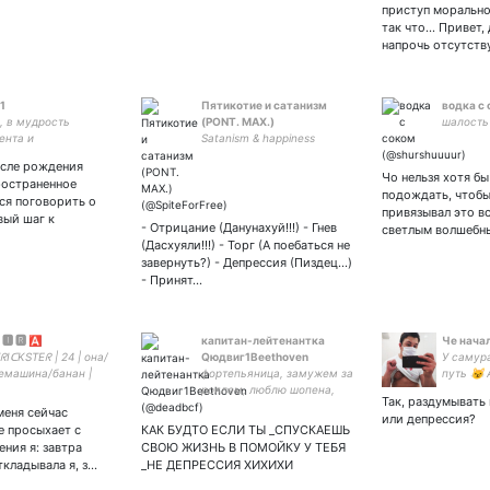
#взаимн
приступ морально
😏
так что... Привет,
напрочь отсутст
1
Пятикотие и сатанизм
водка с
, в мудрость
(PONT. MAX.)
шалость
ента и
Satanism & happiness
упность постовых, в
осле рождения
 банков о клиентах,
Чо нельзя хотя б
ространенное
лок верю, в домовых
подождать, чтобы
ся поговорить о
привязывал это вс
вый шаг к
- Отрицание (Данунахуй!!!) - Гнев
светлым волшебн
(Дасхуяли!!!) - Торг (А поебаться не
завернуть?) - Депрессия (Пиздец...)
- Принят…
 🅸 🆁 🅰
капитан-лейтенантка
Че нача
ᖇIᑕKSTEᖇ | 24 | она/
Qюдвиг1Beethoven
У самура
емашина/банан |
фортепьяница, замужем за
путь 😼
 | общительна | не
роялем, люблю шопена,
женатых
Так, раздумывать 
а | хочу чарли для
гульда, шостаковича и
клеющих
меня сейчас
или депрессия?
энниса #iasip | 🃏
скрябина, голова
интернет
е просыхает с
КАК БУДТО ЕСЛИ ТЫ _СПУСКАЕШЬ
is |🎄🍋🚕 БИО:
нижегородской гэбни,
ния я: завтра
СВОЮ ЖИЗНЬ В ПОМОЙКУ У ТЕБЯ
местный бюджетный
ткладывала я, з…
_НЕ ДЕПРЕССИЯ ХИХИХИ
г*ббельс