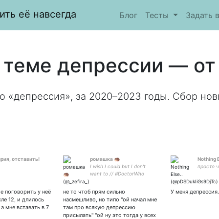
ить её навсегда
Блог
Тесты
Задать 
 теме депрессии — от 
о «депрессия», за 2020–2023 годы. Сбор нов
рия, отставить!
ромашка 🦔
Nothing E
I wish I could but I don't
просто 
want to // #DoctorWho
#Sherlock #Supernatural
#dnp #OUaT #Glee #TBBT
е поговорить у неё
не то чтоб прям сильно
У меня депрессия.
#HIMYM #GoodOmens
ле 12, и длилось
насмешливо, но типо "ой начал мне
#lucifer//she/her//simp for
 а мне вставать в 7
там про всякую депрессию
присылать" "ой ну это тогда у всех