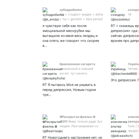
зубодробилка
созодо
intj × студент-медик × bnha
18
× hq × genshin × blue period
× she/her × tddk × midoriya
я чувствую себя как после
RT > скажешь вр
stan × юп by middfoxx ×
эмоциальной мясорубки мы
депрессия» «да-д
вытащили из меня весь пиздец и
сейчас депресси
она опять же говорит что скорее
врачее про деп
в…
бракованная сигарета
Україн
сломанный и павший
Читаю 
ангел. тут ничего
имеет 
особенного нет. Закрытка
ботов 
Это депрессия. 
RT Я пытаюсь Моя не унывать в
перед депрессия, Новым годом
тре…
✿Раскрытая фиалка.✿
алисее
❂❂❂ Живу только ради 2ух
авенд
людей. Разговариваю со
Fate | 
своим демоном. Из
трудог
спокойствия в ярость -
бездел
RT Новогоднего настроения нет, но