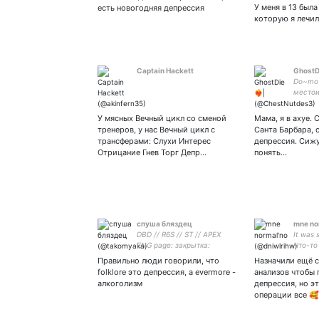
один шаг. ❂❂❂ #Взаимная
сканди
У меня в 13 был
есть новогодняя депрессия
когда-
которую я лечи
потом 
колено
Captain Hackett
GhostDie
Do~mo 
местои
фанат 
malya_
У мясных Вечный цикл со сменой
Мама, я в ахуе.
and
тренеров, у нас Вечный цикл с
Санта Барбара, 
трансферами: Слухи Интерес
депрессия. Сижу
Отрицание Гнев Торг Депр…
понять...
спуша бляздец
mne no
DBD // R6S // ST // APEX
It was s
ENG page: закрытка:
Что-то
#клубр
Правильно люди говорили, что
Назначили ещё 
folklore это депрессия, а evermore -
анализов чтобы 
алкоголизм
депрессия, но э
операции все 🥰