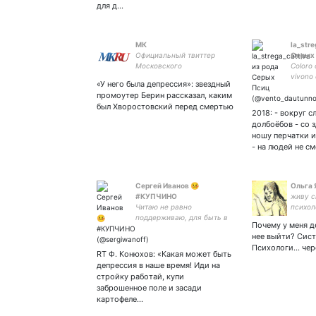
для д…
МК
la_stre
Официальный твиттер
Серых
Московского
Coloro 
Комсомольца. Освещаем
vivono 
«У него была депрессия»: звездный
ярче! Наши каналы в
E.Verha
промоутер Берин рассказал, каким
Telegram:
Stay | 
был Хворостовский перед смертью
чай | i
2018: - вокруг 
Сварог
долбоёбов - со 
ношу перчатки и
- на людей не с
Сергей Иванов 🤒
Ольга 
#КУПЧИНО
живу с
Читаю не равно
психол
поддерживаю, для быть в
Бурла
Почему у меня д
курсе. Помню поздний
нее выйти? Сис
СССР, пережил 90-е,
Психологи... чер
уважаю свою Родину и её
RT Ф. Конюхов: «Какая может быть
историю под любым
депрессия в наше время! Иди на
флагом, амнезией не
стройку работай, купи
страдаю. Сарказм!
заброшенное поле и засади
картофеле…