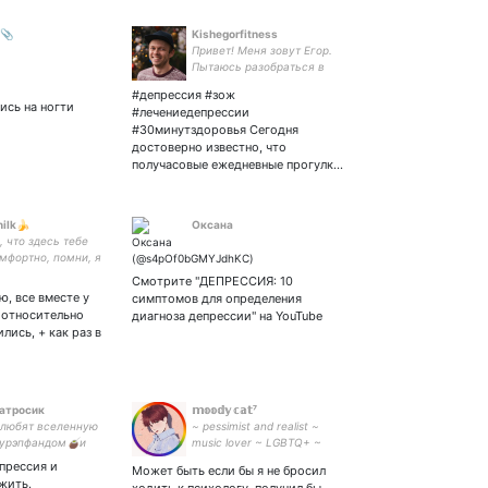
 📎
Kishegorfitness
Привет! Меня зовут Егор.
Пытаюсь разобраться в
том, как физические
#депрессия #зож
нагрузки влияют на жизнь.
ись на ногти
#лечениедепрессии
#30минутздоровья Сегодня
достоверно известно, что
получасовые ежедневные прогулк…
ilk🍌
Оксана
 что здесь тебе
мфортно, помни, я
десь, чтоб
Смотрите "ДЕПРЕССИЯ: 10
ть, не стоит
ю, все вместе у
симптомов для определения
♥️ +
 относительно
диагноза депрессии" на YouTube
лись, + как раз в
атросик
𝕞𝕠𝕠𝕕𝕪 𝕔𝕒𝕥⁷
 любят вселенную
~ pessimist and realist ~
урэпфандом🧉и
music lover ~ LGBTQ+ ~
рс🧉 inst/tiktok:
feminist ~ i'm russian bitch
епрессия и
Может быть если бы я не бросил
ve. делаю разные
♥️~ description of my life in
жить.