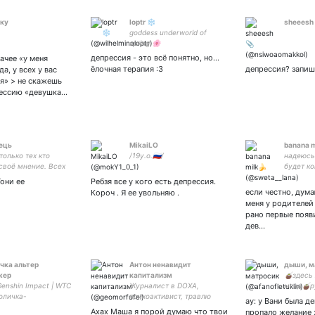
ку
loptr ❄
sheeesh
goddess underworld of
spring 🌸
депрессия - это всё понятно, но...
ачее «у меня
ёлочная терапия :3
депрессия? запиш
а, у всех у вас
я» > не скажешь
рессию «девушка…
ець
MikaiLO
banana m
только тех кто
/19y.o.🇷🇺/
надеюсь,
своё мнение. Всех
будет ко
отправляю в бан.
всегда з
Гони ее
Ребзя все у кого есть депрессия.
выслуша
если честно, дума
Короч . Я ее увольняю .
бояться
меня у родителей
рано первые появи
дев…
чка альтер
Антон ненавидит
дыши, м
жер
капитализм
🧉здесь
Genshin Impact | WTC
Журналист в DOXA,
мгчд🧉р
оличка-
психоактивист, травлю
тихониве
ау: у Вани была д
ьница, фангёрлю по
байки о политике, стебу
zhert.f1
Ахах Маша я порой думаю что твои
пропало желание 