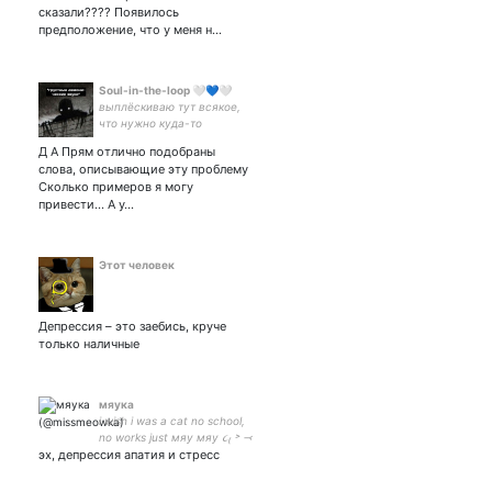
сказали???? Появилось
предположение, что у меня н…
Soul-in-the-loop 🤍💙🤍
выплёскиваю тут всякое,
что нужно куда-то
выплеснуть
Д А Прям отлично подобраны
слова, описывающие эту проблему
Сколько примеров я могу
привести... А у…
Этот человек
Депрессия – это заебись, круче
только наличные
мяука
i wish i was a cat no school,
no works just мяу мяу ૮₍ ˃ ⤙
эх, депрессия апатия и стресс
˂ ₎ა kor/eng/kz/rus - just
mixed