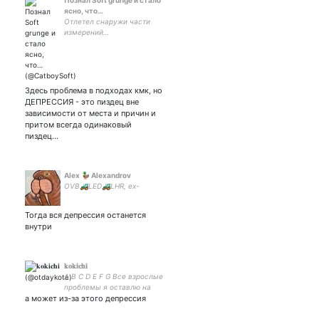
Познал Soft grunge и стало
ясно, что…
Отлетел снаружи части
измерений…
Здесь проблема в подходах кмк, но
ДЕПРЕССИЯ - это пиздец вне
зависимости от места и причин и
притом всегда одинаковый
пиздец…
Alex 🦆 Alexandrov
OVB🚜LED🚜LHR, ex-
Тогда вся депрессия останется
внутри
𝐤𝐨𝐤𝐢𝐜𝐡𝐢
A B C D E F G Все взрослые
проблемы я оставлю на
а может из-за этого депрессия
потом (ﾉ◕ヮ◕)ﾉ *.✧ она/её