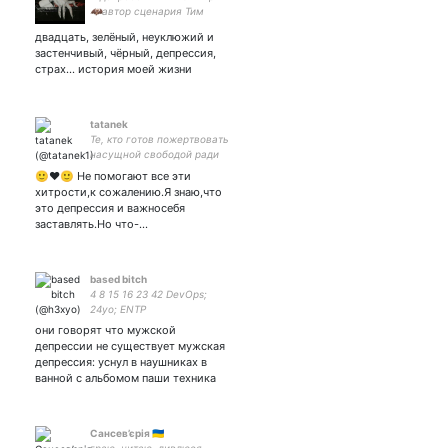
🦇автор сценария Тим
Бёртон🦇
двадцать, зелёный, неуклюжий и
застенчивый, чёрный, депрессия,
страх... история моей жизни
tatanek
Те, кто готов пожертвовать
насущной свободой ради
кратковременной
🙂❤️🙂 Не помогают все эти
безопасности, не достойны
хитрости,к сожалению.Я знаю,что
ни свободы, ни
это депрессия и важносебя
безопасности.Русы не
заставлять.Но что-…
сдаются!💪🏼
based bitch
4 8 15 16 23 42 DevOps;
24yo; ENTP
они говорят что мужской
депрессии не существует мужская
депрессия: уснул в наушниках в
ванной с альбомом паши техника
Сансев’єрія 🇺🇦