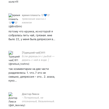
холст!!!
время плакать 🤍💙🤍
тревожная масса с
изюмом
потому что кружка, из которой я
собралась пить чай, грязная. мне
было 22, у меня была депрессия в…
|Турецкий чай| 911
Если дерешься с рыбой —
дерись с ней в воде. |
Мара| бсд. тебе следовало
бы прикусить язык
так комментарии на две части
❗щитпост
разделились: 1. что..? это не
10/10❗воплощение
смешно, депрессия – это.. 2. ахаха,
тревожности и шуток про
куко…
суицид
Доктор Ливси
- Потерянный, не
опознанный, безымянный.
- Долгожданный? - Да, без
сомнения.