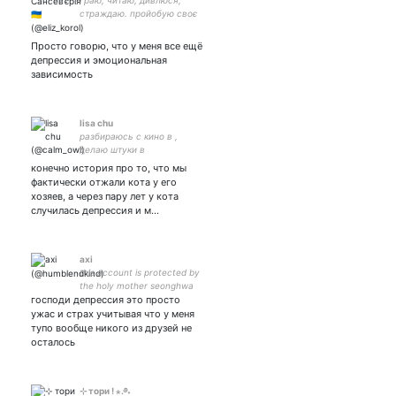
граю, читаю, дивлюся,
страждаю. пройобую своє
життя
Просто говорю, что у меня все ещё
депрессия и эмоциональная
зависимость
lisa chu
разбираюсь с кино в ,
делаю штуки в
конечно история про то, что мы
фактически отжали кота у его
хозяев, а через пару лет у кота
случилась депрессия и м…
axi
this account is protected by
the holy mother seonghwa
господи депрессия это просто
agenda. 🥀
ужас и страх учитывая что у меня
тупо вообще никого из друзей не
осталось
⊹ тори ! ⋆.࿔˖