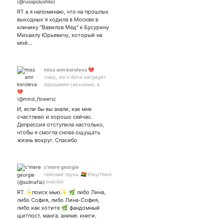
аккаунту, поэтому
щитпостинг теперь
RT а я напоминаю, что на прошлых
здесь.Готовлюсь к сдаче
выходных я ходила в Москве в
USMLE Step 1, поэтому
клинику "Вавилов Мед" к Бусурину
5469380027743458 сбер
Михаилу Юрьевичу, который на
мой…
miss ann koroleva 💔
тому, кого боги наградят
хорошими сиськами, в
придачу они дадут жизнь,
полную испытаний.
И, если бы вы знали, как мне
счастливо и хорошо сейчас.
Депрессия отступила настолько,
чтобы я смогла снова ощущать
жизнь вокруг. Спасибо
c'mere georgie
гейский трунь 🏳️‍🌈 they/them
(они/их)
RT ✨поиск мью✨ 🌿 либо Лина,
либо София, либо Лина-София,
либо как хотите 🌿 фандомный
щитпост, манга, аниме, книги,