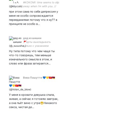
#KOKOMI: time seems to slip
away when i'm with you. //
please read carrd byf
при этом сама по себе депрессия у
меня не особо сопровождается
перееданиями потому что я ну?? в
принципе не особо в…
дед из шишки
🚩арты выкладывать
только с указанием
авторства и ссылками
Ну типа потому что чем чаще ты
Инст:
что-то говоришь, тем меньше
изначального смысла в этом, и
слово или фраза затирается…
Вова Пашутти 💙💛🇰🇬🇦🇲
У меня в кровати девушка спала,
живая, а сейчас я готовлю завтрак,
а она пьёт вино с утра😬Никакого
секса, чистая де…