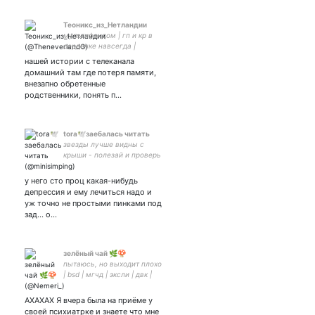
Теоникс_из_Нетландии
мультифандом | гп и кр в
сердечке навсегда |
временами просто нытье и
нашей истории с телеканала
гиперфикс 🐉
домашний там где потеря памяти,
внезапно обретенные
родственники, понять п…
tora🕊заебалась читать
звезды лучше видны с
крыши - полезай и проверь
сам! ты так ждал этот знак
свыше, но отметил его как
у него сто проц какая-нибудь
спам✨/ закр
депрессия и ему лечиться надо и
уж точно не простыми пинками под
зад… о…
зелёный чай 🌿🍄
пытаюсь, но выходит плохо
| bsd | мгчд | эксли | двк |
она/её ; феминитивы | intp
АХАХАХ Я вчера была на приёме у
своей психиатрке и знаете что мне