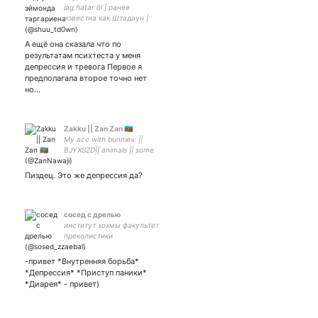
jag hatar öl | ранее
известна как Штадаун |
ищу работу ретвитьте
закреп пж | ДОНАТЬТЕ
А ещё она сказала что по
СПИД-ЦЕНТРУ
результатам психтеста у меня
депрессия и тревога Первое я
предполагала второе точно нет
но…
Zakku || Zan Zan 🇦🇿
My acc with bunnies: ||
BJYXSZD|| animals || some
personal stuff || Irl name -
Zara || pfp cr. Nardack
Пиздец. Это же депрессия да?
сосед с дрелью
институт хохмы факультет
преколистики
-привет *Внутренняя борьба*
*Депрессия* *Приступ паники*
*Диарея* - привет)