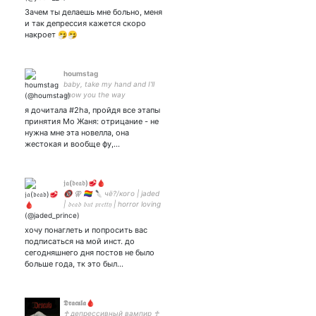
ordinary became my
Зачем ты делаешь мне больно, меня
special~
и так депрессия кажется скоро
накроет 🤧🤧
houmstag
baby, take my hand and I'll
show you the way
я дочитала #2ha, пройдя все этапы
принятия Мо Жаня: отрицание - не
нужна мне эта новелла, она
жестокая и вообще фу,…
𝔧𝔞(𝔡𝔢𝔞𝔡)🥩🩸
🔞 ⚢ 🏳️‍🌈 🔪 чё?/кого | jaded
| 𝔡𝔢𝔞𝔡 𝔟𝔲𝔱 𝔭𝔯𝔢𝔱𝔱𝔶 | horror loving
sapphic
хочу понаглеть и попросить вас
подписаться на мой инст. до
сегодняшнего дня постов не было
больше года, тк это был…
𝕯𝖗𝖆𝖈𝖚𝖑𝖆🩸
♰ депрессивный вампир ♰