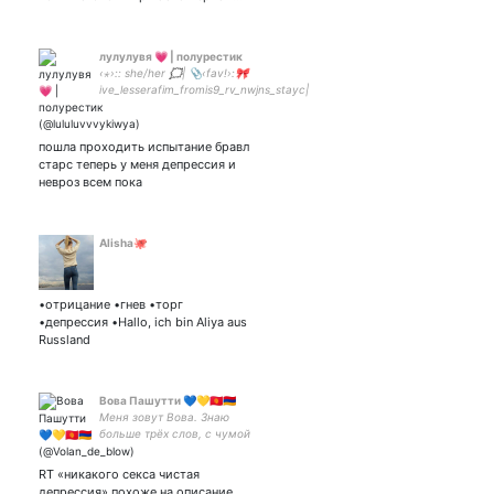
лулулувя 💗 | полурестик
‹⋆›:: she/her 🗯️| 📎‹fav!›:🎀
ive_lesserafim_fromis9_rv_nwjns_stayc|
пошла проходить испытание бравл
старс теперь у меня депрессия и
невроз всем пока
Alisha🐙
•отрицание •гнев •торг
•депрессия •Hallo, ich bin Aliya aus
Russland
Вова Пашутти 💙💛🇰🇬🇦🇲
Меня зовут Вова. Знаю
больше трёх слов, с чумой
никак не связан. Всё
сказанное мной шутка.
RT «никакого секса чистая
Просто я её несмешно
депрессия» похоже на описание