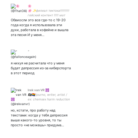
🌸
🌸 ✨филиал тиктока!!!!!!!!!!
гейский контент !!!!! мат
Обвиосли это все где-то с 19-20
!!!!!!
года когда я использовала эти
духи, работала в кофейне и вышла
эта песня И у меня…
я нихуя не расчитала что у меня
будет депрессия из-за киберспорта
в этот период
Irek van VR ☮️
🏴‍☠️🏳️‍🌈 journo, writer, artist /
ex: chemsex harm reduction
— The Andrey Rylkov Fdn. /
he or they / канал
но, кстати, про работу над
текстами: когда у тебя депрессия
выше какого-то уровня, то ты
просто «не можешь» придума…