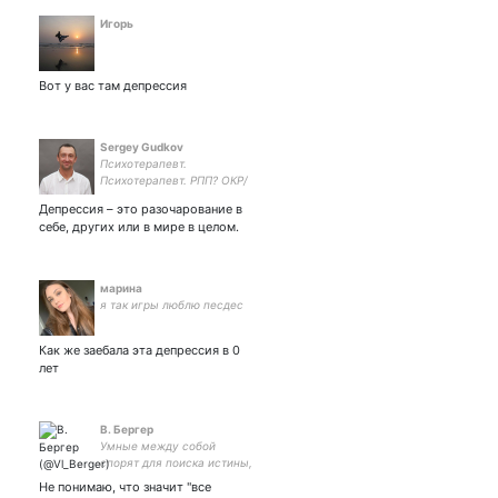
Игорь
Вот у вас там депрессия
Sergey Gudkov
Психотерапевт.
Психотерапевт. РПП? ОКР/
навязчивости? ПТСР?
Депрессия – это разочарование в
Тревоги, страхи,
себе, других или в мире в целом.
депрессия? Проблемы в
семье? Низкая
самооценка? Знаю, что
делать. Обращайтесь
марина
я так игры люблю песдес
Как же заебала эта депрессия в 0
лет
В. Бергер
Умные между собой
спорят для поиска истины,
дураки - что бы навязать
Не понимаю, что значит "все
своё мнение. А умный с