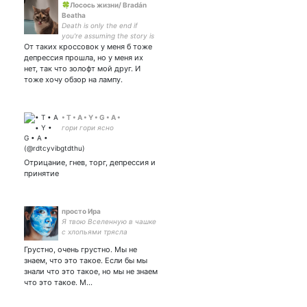
🍀Лосось жизни/ Bradán
Beatha
Death is only the end if
you're assuming the story is
От таких кроссовок у меня б тоже
about you (c)
депрессия прошла, но у меня их
нет, так что золофт мой друг. И
тоже хочу обзор на лампу.
• T • A • Y • G • A •
гори гори ясно
Отрицание, гнев, торг, депрессия и
принятие
просто Ира
Я твою Вселенную в чашке
с хлопьями трясла
Грустно, очень грустно. Мы не
знаем, что это такое. Если бы мы
знали что это такое, но мы не знаем
что это такое. М…