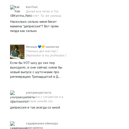
Kat Fish
Делай все четко и *по
красоте*. Ты же умеешь
Насколько сильно меня бесит
мамина "депрессия"? Вот прям
пизда как сильно
Ночные 💙💛 чаепития
Тленных дел мастер |
Depression is my profession |
#DW | #BrB | #DepecheMode
Если бы УОТ-шоу до сих пор
| #JenniferLawrence |
выходило, и они сейчас сняли бы
#HIMYM | #AoS | #Sherlock |
новый выпуск с шуточками про
#2014 | Автор своих
регенерацию Тринадцатой в Д…
мыслей
ультравсратость
кскс киса с сигаретой и в
лёгком ознобе (по
совместительству хмурая
депрессия и так всегда со мной
сеньора) 💔❤️‍🩹❤️
садиржанка эймонда
таргариена