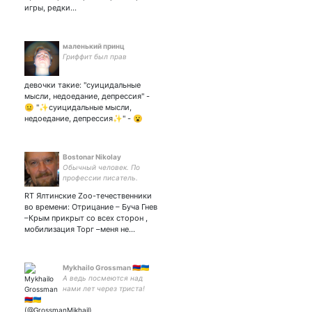
игры, редки…
маленький принц
Гриффит был прав
девочки такие: "суицидальные
мысли, недоедание, депрессия" -
😐 "✨суицидальные мысли,
недоедание, депрессия✨" - 😮
Bostonar Nikolay
Обычный человек. По
профессии писатель.
Автор 162 книг. Очень
RT Ялтинские Zoo-течественники
счастлив в личной жизни -
во времени: Отрицание – Буча Гнев
женат. И другого для себя
–Крым прикрыт со всеx сторон ,
не жду. Мне всего хватает.
мобилизация Торг –меня не…
Mykhailo Grossman 🇦🇲🇺🇦
А ведь посмеются над
нами лет через триста!
Странно, скажут, людишки
жили. Ну что ж! Пущай