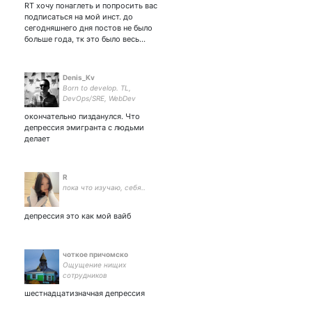
RT хочу понаглеть и попросить вас
подписаться на мой инст. до
сегодняшнего дня постов не было
больше года, тк это было весь…
Denis_Kv
Born to develop. TL,
DevOps/SRE, WebDev
окончательно пизданулся. Что
депрессия эмигранта с людьми
делает
R
пока что изучаю, себя..
депрессия это как мой вайб
чоткое причомско
Ощущение нищих
сотрудников
шестнадцатизначная депрессия