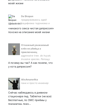
сформулировал. 5536 9137
моей жизни
7694 9972 Если смешно.
Dа $kорая
придерживаюсь идей
пацифизма гедонизма и
похуизма/люблю многа
«никакого секса чистая депрессия»
спать плавать и жару/
похоже на описание моей жизни
презираю злых людей
Отважный уважаемый
клён не убийца а
приключенец
aggressive tree. do huyak.
invasive species. Репощу
А почему вы так? А как поняли, что
чужих котов.
у кота депрессия?
AlisAmano4ka
панк и просто инженер
Снйчас наблюдаюсь в дневном
стационаре пнд. Таблетки (не все)
бесплатные, по ОМС приёмы у
психиатра, псих…