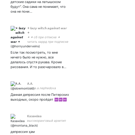
детские садики на латышском
дураком не спорит
будут". Она сама не понимает, что
вообще.
она не пони…
✦ 𝙡𝙖𝙯𝙮 𝙬𝙞𝙩𝙘𝙝 𝙖𝙜𝙖𝙞𝙣𝙨𝙩 𝙬𝙖𝙧
✦
✦ ✦ сб при отписке ✦
читать каррд при подписке
✦ 🇺🇦🇦🇲🇰🇬🏳️‍⚧️ ✦
Если так посмотреть, то мне
ничего было не нужно, все
делалось спустя рукава. Кроме
рисования. И то разочаровало в…
A.A.
Inst: a.a.nephedova
Данная депрессия после Питерских
выходных, скоро пройдет ♾️♾️♾️
Казанóва
высокоранговый архетип
депрессия ҳам