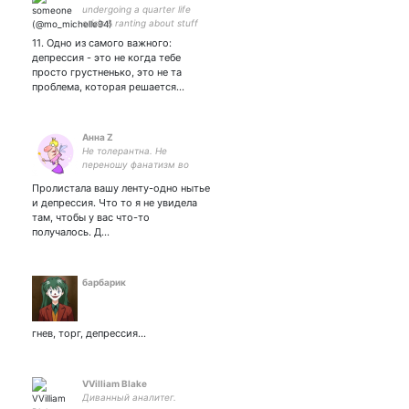
undergoing a quarter life
crisis & ranting about stuff
11. Одно из самого важного:
депрессия - это не когда тебе
просто грустненько, это не та
проблема, которая решается…
Анна Z
Не толерантна. Не
переношу фанатизм во
всех его проявлениях.
Пролистала вашу ленту-одно нытье
Самоиронична, чего и
и депрессия. Что то я не увидела
всем желаю.
там, чтобы у вас что-то
получалось. Д…
барбарик
гнев, торг, депрессия...
VVilliam Blake
Диванный аналитег.