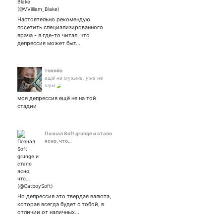
Настоятельно рекомендую
посетить специализированного
врача - я где-то читал, что
депрессия может быт…
токийо
ещё не музыка, уже не
шум🍃
моя депрессия ещё не на той
стадии
Познал Soft grunge и стало
ясно, что…
Но депрессия это твердая валюта,
которая всегда будет с тобой, в
отличии от наличных…