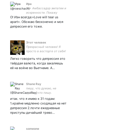
Ира
18+ Амбассадор эмпатии и
искренности. Покажу
О! Иэн всегда:«Love will tear us
красивые винил и музыку,
шутки и иногда жопу.
apart». Обожаю бесконечно и моя
Помочь финансово: 4377
депрессия его тоже.
7278 0437 2345 или
Этот человек
Прекрасный человек! Я
просто в восторге от себя!
Всем рекомендую!
Легко говорить что депрессия это
твёрдая валюта, когда закаляешь
её на войне во Вьетнаме. А…
Shane Ray
пишу, что думаю, не
думаю, что пишу.
итак. что я имею к 31 годам:
1.крайне медленно сходящая на нет
депрессия 2.почти ежедневные
приступы дичайшей трево…
someone