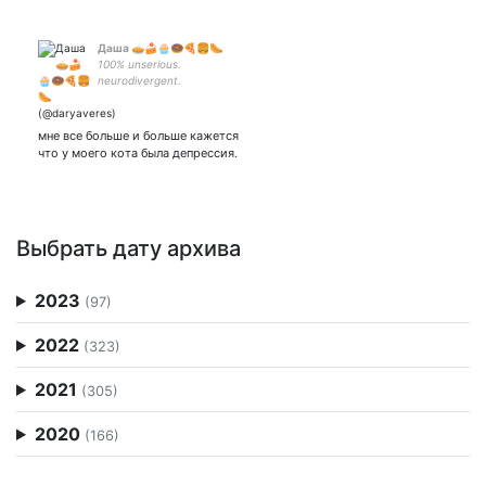
Даша 🥧🍰🧁🍩🍕🍔🌭
100% unserious.
neurodivergent.
мне все больше и больше кажется
что у моего кота была депрессия.
Выбрать дату архива
2023
(97)
2022
(323)
2021
(305)
2020
(166)