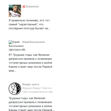
❌ Dzhochchi
Я правильно понимаю, это тот
самый "характерный", что
последние полгода бухает на…
Юрий Васильевич
RT Трудные годы: как Великая
депрессия привела к появлению
тоталитарных режимов и войне
Каким станет мир после Первой
мир…
Вокруг света
Журнал Вокруг Света и
сайт познавательно обо
всём на свете. Наш
Трудные годы: как Великая
телеграм:
депрессия привела к появлению
тоталитарных режимов и войне
Каким станет мир после Первой…