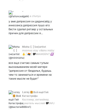
jiayou a chunyu
у аме депрессия он дединсайд у
инносенса депрессия пушо его
бести сделал ретаер у остальных
причин для депрессии я…
Mioha🐇 | (не)artist
moomoo stay villains midzy
🫰 | 🏳‍🌈 | 🖤#MAXIDENT 💟
#MIC_ON 💟 #OVERLOAD 💟
#BoysLikeYou 🖤 | #BSD
все еще считаю самым тупым
#GenshinImpact #китайфд
высказыванием моей матери
"депрессия от безделья, будешь
чем то заниматься и времени на
такие мысли не будет"
𝕃𝕖𝕣𝕠𝕪 🍔 Всё ещё Гей
Катастрофа
Косплеер, вигмейкер,
думатель мыслей.🖤ENFJ
🖤23 y.o. 🦂 #нетвойне