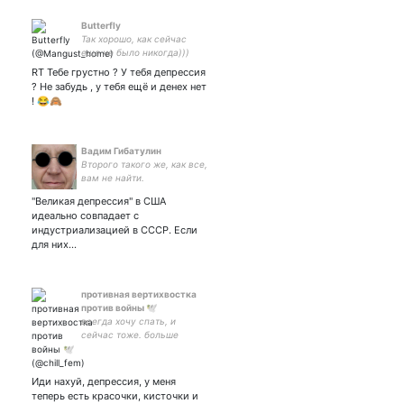
Butterfly
Так хорошо, как сейчас
еще не было никогда)))
Ибо не понимаю, что
RT Тебе грустно ? У тебя депрессия
делаю: потому что не то
? Не забудь , у тебя ещё и денех нет
делаю, что хочу, а что
! 😂🙈
ненавижу, то делаю.
Вадим Гибатулин
Второго такого же, как все,
вам не найти.
"Великая депрессия" в США
идеально совпадает с
индустриализацией в СССР. Если
для них…
противная вертихвостка
против войны 🕊️
всегда хочу спать, и
сейчас тоже. больше
хочется только мира блять
и спокойствия. и чтобы дед
сдох
Иди нахуй, депрессия, у меня
теперь есть красочки, кисточки и