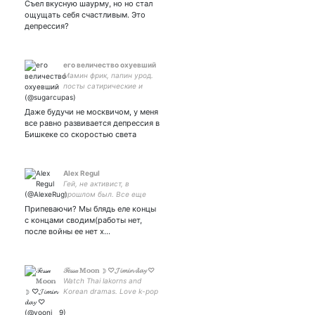
Съел вкусную шаурму, но но стал
ощущать себя счастливым. Это
депрессия?
его величество охуевший
Мамин фрик, папин урод.
посты сатирические и
вымышлены
Даже будучи не москвичом, у меня
все равно развивается депрессия в
Бишкеке со скоростью света
Alex Regul
Гей, не активист, в
прошлом был. Все еще
верю в человечество и
Припеваючи? Мы блядь еле концы
лучшее. He/him - если
с концами сводим(работы нет,
кому важно. Украине мир,
после войны ее нет х…
путину - Гаагу, России -
безысходность в будущем
𝒯𝑒𝓈𝓈𝒶 𝕄𝕠𝕠𝕟 ☽ ♡𝓙𝓲𝓶𝓲𝓷 𝓭𝓪𝔂 ♡
Watch Thai lakorns and
Korean dramas. Love k-pop
💜 #방탄소년단 #BTS
#Zaintsee 💙❤️ ~Your