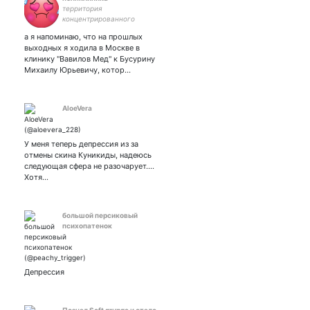
территория
концентрированного
щитпостинга | здесь
а я напоминаю, что на прошлых
ВЕДЬМОкратия | ко мне на
выходных я ходила в Москве в
ты | чтение ЭТОГО
клинику "Вавилов Мед" к Бусурину
твиттера платное 👉
Михаилу Юрьевичу, котор…
AloeVera
У меня теперь депрессия из за
отмены скина Куникиды, надеюсь
следующая сфера не разочарует....
Хотя…
большой персиковый
психопатенок
Депрессия