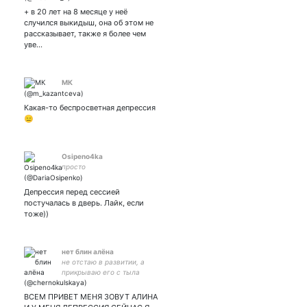
взаимная💙💙
+ в 20 лет на 8 месяце у неё
случился выкидыш, она об этом не
рассказывает, также я более чем
уве…
МК
Какая-то беспросветная депрессия
😑
Osipeno4ka
просто
Депрессия перед сессией
постучалась в дверь. Лайк, если
тоже))
нет блин алёна
не отстаю в развитии, а
прикрываю его с тыла
ВСЕМ ПРИВЕТ МЕНЯ ЗОВУТ АЛИНА