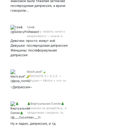
знакомой была тяжелая затяжная
послеродовая депрессия, а врачи
говорили…
граф.
Я не могу любить ничего
некрасивого — иначе я
Девочки: просто живут ачё
должен был бы любить и
самого себя
Девушки: послеродовая депрессия
Женщины: послеформульная
депрессия
black.pud’’🍃
🌾MONSTA X • A.C.E. •
Enhypen • Wonho • что-то
связанное с лакорнами🌾
~Депрессия~
🎄Виртуальная Сопля🎄
#взаиная не дождётесь, я
продолжаю говорить то,
что думаю✨
Ну и ладно, депрессия, и тд