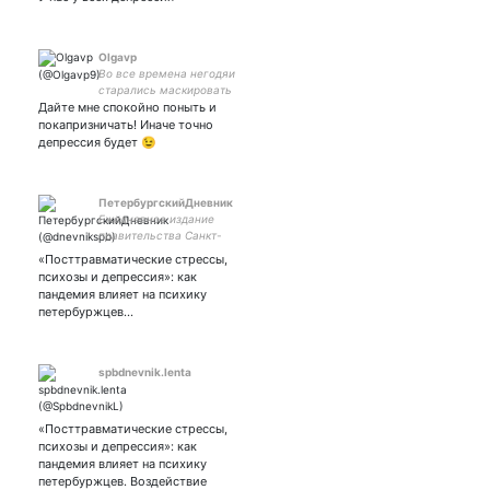
Olgavp
Во все времена негодяи
старались маскировать
Дайте мне спокойно поныть и
свои гнусные поступки
интересами религии,
покапризничать! Иначе точно
морали и патриотизма
депрессия будет 😉
ПетербургскийДневник
Ежедневное издание
правительства Санкт-
Петербурга
«Посттравматические стрессы,
психозы и депрессия»: как
пандемия влияет на психику
петербуржцев…
spbdnevnik.lenta
«Посттравматические стрессы,
психозы и депрессия»: как
пандемия влияет на психику
петербуржцев. Воздействие