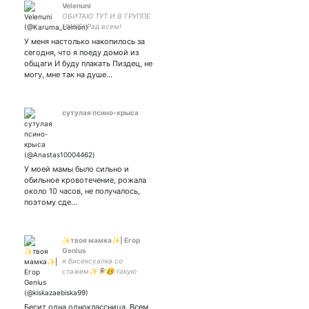
Velenuni
ОБИТАЮ ТУТ И В ГРУППЕ
НИЖЕ! Рад всем!
У меня настолько накопилось за
сегодня, что я поеду домой из
общаги И буду плакать Пиздец, не
могу, мне так на душе…
сутулая псино-крыса
У моей мамы было сильно и
обильное кровотечение, рожала
около 10 часов, не получалось,
поэтому сде…
✨твоя мамка✨| Егор
Genius
я бисексуалка со
стажем✨🧚‍♀️🥴 такую
Россию ты выберешь? я
гуманитарий нахуй | #оно
#осд #ривердейл
Бесит одна одноклассница. Всем