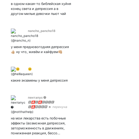
в одном какая-то библейская хуйня
конец света и депрессия а в
другом милые девочки пьют чай
nancho_pancho18
у меня предновогодняя депрессия
👍🏼 ну что, живём и кайфуем👊🏼
☹︎
какие экзамены у меня депрессия
пентапус ➐
🅶🅰🅻🅰🅲🆃🅸🅲
🅲🅰🅽🅲🅴🆁 ☻ перенуна
💙 мультифандомная ☻
на мои лекарства есть побочные
эффекты (возможная депрессия,
заторможенность в движениях,
пониженная реакция, бессо…