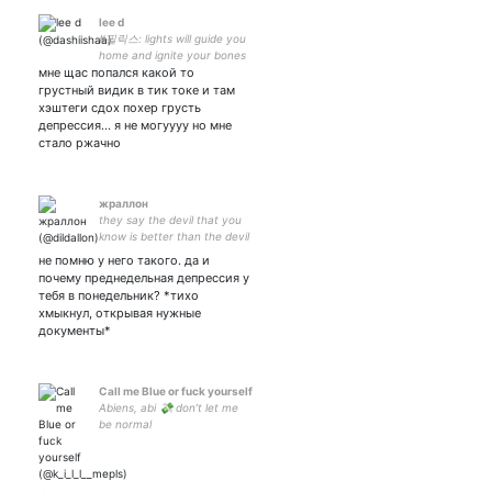
lee d
#필릭스: lights will guide you
home and ignite your bones
мне щас попался какой то
and I will try to fix you ;; あな
たは私に特別な人だ！
грустный видик в тик токе и там
SHE%HER ; 🤍
хэштеги сдох похер грусть
депрессия... я не могуууу но мне
стало ржачно
жраллон
they say the devil that you
know is better than the devil
that you don't | turn the
не помню у него такого. да и
lights off, I'm in love
почему преднедельная депрессия у
тебя в понедельник? *тихо
хмыкнул, открывая нужные
документы*
Call me Blue or fuck yourself
Abiens, abi 💸 don’t let me
be normal