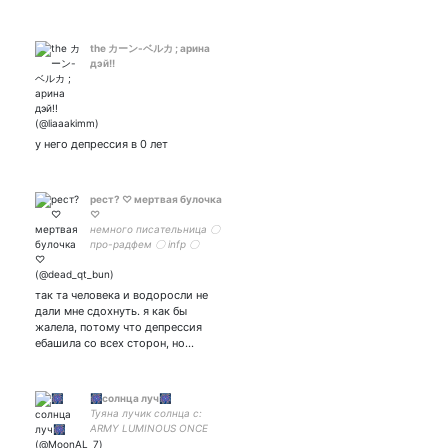
MUTANT AND PROUD
the カーン-ベルカ ; арина
дэй!!
у него депрессия в 0 лет
рест? ♡ мертвая булочка
♡
немного писательница 〇
про-радфем 〇 infp 〇
когда-нибудь здесь будет
моя снс-ау ♡ влюблена ♡
так та человека и водоросли не
дали мне сдохнуть. я как бы
жалела, потому что депрессия
ебашила со всех сторон, но…
🎆солнца луч🎆
Туяна лучик солнца с:
ARMY LUMINOUS ONCE
MOOMOO STAY Если что, я