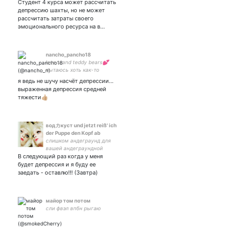
Студент 4 курса может рассчитать
депрессию шахты, но не может
рассчитать затраты своего
эмоционального ресурса на в…
nancho_pancho18
love u and teddy bears💕
пытаюсь хоть как-то
выучить английский, но
я ведь не шучу насчёт депрессии...
видимо не судьба👋🏼
выраженная депрессия средней
тяжести👍🏼
водカкуст und jetzt reiß' ich
der Puppe den Kopf ab
слишком андеграунд для
вашей андеграундной
В следующий раз когда у меня
тусовки
будет депрессия и я буду ее
заедать - оставлю!!! (Завтра)
майор том потом
сли фвэл впбн рыгаю