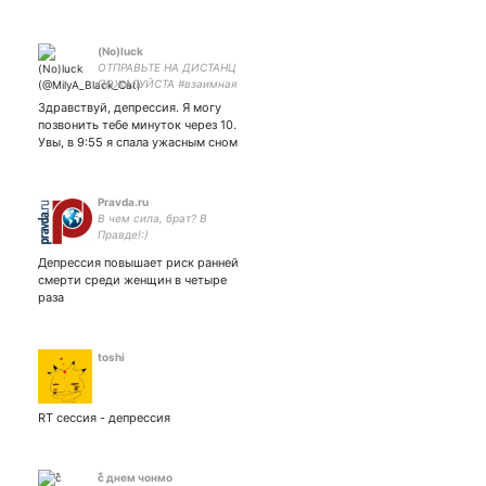
(No)luck
ОТПРАВЬТЕ НА ДИСТАНЦ
ПОЖАЛУЙСТА #взаимная
когда этот кошмар
Здравствуй, депрессия. Я могу
закончится закрытка
позвонить тебе минуток через 10.
Увы, в 9:55 я спала ужасным сном
Pravda.ru
В чем сила, брат? В
Правде!:)
Депрессия повышает риск ранней
смерти среди женщин в четыре
раза
toshi
RT сессия - депрессия
ًс днем чонмо