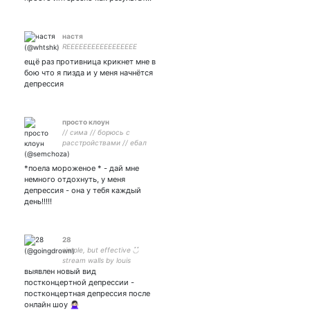
настя
REEEEEEEEEEEEEEEEE
ещё раз противница крикнет мне в
бою что я пизда и у меня начнётся
депрессия
просто клоун
// сима // борюсь с
расстройствами // ебал
меня этот мир// люблю
котиков и приключения //
*поела мороженое * - дай мне
давайте обсуждать чего-
немного отдохнуть, у меня
нибудь //
депрессия - она у тебя каждый
день!!!!!
28
simple, but effective ◟̽◞̽
stream walls by louis
выявлен новый вид
tomlinson
постконцертной депрессии -
постконцертная депрессия после
онлайн шоу 🙅🏻‍♀️