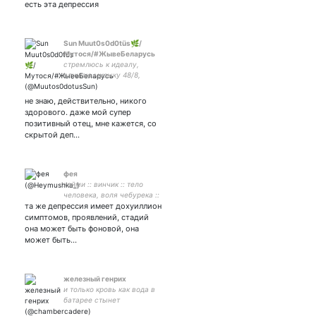
есть эта депрессия
Sun Muut0s0d0tüs🌿/
Мутося/#ЖывеБеларусь
стремлюсь к идеалу,
слушаю музыку 48/8,
готовлюсб к егэ| любовь к
фемслешу ❤️| экология и
не знаю, действительно, никого
ООС ван лав 🍀 она/оно/
здорового. даже мой супер
ей| транс*френдли
позитивный отец, мне кажется, со
скрытой деп…
фея
хейми :: винчик :: тело
человека, воля чебурека ::
та же депрессия имеет дохуиллион
я злая идите нахуй ::
#slytherinteam
симптомов, проявлений, стадий
она может быть фоновой, она
может быть…
железный генрих
и только кровь как вода в
батарее стынет