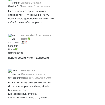
Доброе мирское,
смертник! Этот профиль
принадлежит фикрайтеру,
Поступков, которые по моим
немного художнику,
стандартам — ужасны. Прибить
банши, любящей
себя и свою депрессию хочется. Но
путешествия во времени,
себя больше, ибо депресси…
клубнику и читать:)
and we start from here our
Home💚
👩🏻‍🎨📈
привет сессия у меня депрессия
Inna Yakush
Печальная поэтесса,
медработник НОМИНАНТ
НАЦИОНАЛЬНОЙ
RT Почему мне совсем не смешно
ЛИТЕРАТУРНОЙ ПРЕМИИ
#стихи #депрессия #innayakush
НАСЛЕДИЕ 2020 И
Бывает, погода
НОМИНАЦИЯ ПОЭТ ГОДА
шикарная,радиоточка
2020 Награды: Звезда
хихикает,птицы поют, а у тебя…
Наследие 3 степени