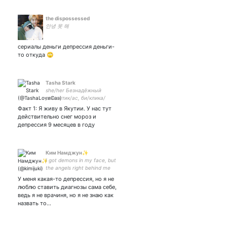
the dispossessed
안녕 못 해
сериалы деньги депрессия деньги-
то откуда 🙄
Tasha Stark
she/her Безнадёжный
романтик/ас, би/клика/
дестиэль/мидам/сэмифер/
Факт 1: Я живу в Якутии. У нас тут
метабог/чаек/отрицаю
действительно снег мороз и
существование 15×20/
депрессия 9 месяцев в году
фикрайтер/голубика
садовая/молюсь на
Ким Намджун✨
I got demons in my face, but
the angels right behind me
27. 03. 2019
У меня какая-то депрессия, но я не
люблю ставить диагнозы сама себе,
ведь я не врачиня, но я не знаю как
назвать то…