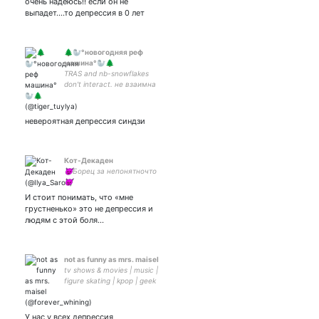
очень надеюсь!! если он не
выпадет....то депрессия в 0 лет
🌲🦭°новогодняя реф
машина°🦭🌲
TRAS and nb-snowflakes
don't interact. не взаимна
арт-акк. нейтрал гуд
тореадорка. антихорни
гнег эджистка die Robbe
невероятная депрессия синдзи
Asuka
Кот-Декаден
😈Борец за непонятночто
😈
И стоит понимать, что «мне
грустненько» это не депрессия и
людям с этой боля…
not as funny as mrs. maisel
tv shows & movies | music |
figure skating | kpop | geek
trash
У нас у всех депрессия