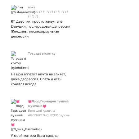
аnка
токсик f1 f1 f1 f1 f1 f1 f1 f1
f1 f1 f1
RT Девочки: просто живут ачё
Девушки: послеродовая депрессия
Женщины: послеформульная
депрессия
Тетрадь в клетку
На мой аппетит ничто не влияет,
даже депрессия. Спать и есть
хочется всегда
💓Лорд Гармадон лучший
мужчина💓
Большой краш на
АБСОЛЮТНО ВСЕХ персов
Ниндзяго. Кроме Дарета.
Дарет исключение по
причине долб Не изучил
крупицу - пиздуй из
У моей матери была сильная
фандома дзяги Ниндзяго/