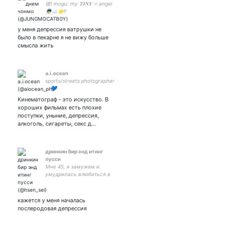
彼! mogu: my 𝐓𝐈𝐍𝐘 ✩ angel
👼🏻☁️⭐‼️
у меня депрессия ватрушки не
было в пекарне я не вижу больше
смысла жить
a.i.ocean
sports/streets photographer
~ 💙
Кинематограф - это искусство. В
хороших фильмах есть плохие
поступки, уныние, депрессия,
алкоголь, сигареты, секс д…
дринкин бир энд итинг
пусси
Мне 45, я замужем и
умудрилась влюбиться в
Зека. Теперь мне страшно
кажется у меня началась
послеродовая депрессия