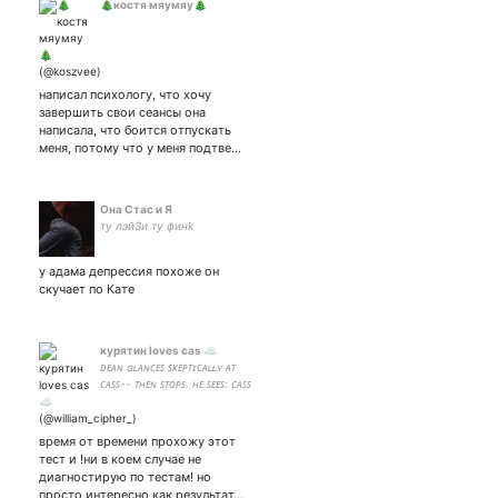
🎄костя мяумяу🎄
написал психологу, что хочу
завершить свои сеансы она
написала, что боится отпускать
меня, потому что у меня подтве…
Она Стас и Я
ту лэй3и ту финk
у адама депрессия похоже он
скучает по Кате
курятин loves cas ☁️
ᴅᴇᴀɴ ɢʟᴀɴᴄᴇꜱ ꜱᴋᴇᴘᴛɪᴄᴀʟʟʏ ᴀᴛ
ᴄᴀꜱꜱ-- ᴛʜᴇɴ ꜱᴛᴏᴘꜱ. ʜᴇ ꜱᴇᴇꜱ: ᴄᴀꜱꜱ
ɪꜱ ᴅᴇᴀᴅ ꜱᴇʀɪᴏᴜꜱ. жена 🖤
бро-АУтсайдер 🖤
время от времени прохожу этот
тест и !ни в коем случае не
диагностирую по тестам! но
просто интересно как результат…