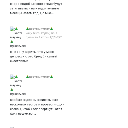
скоро подобные состояния будут
затягиваться на изнурительные
месяцы, затем годы, а мно…
🎄костя мяумяу🎄
хочу быть хорни, но я
пушистый котик #ДЗИФТ
я не хочу верить, что у меня
депрессия, это бред:( я самый
счастливый
🎄костя мяумяу🎄
вообще надеюсь написать еще
несколько тестов и провести один
сеансы, чтобы опровергнуть этот
факт не думаю,…