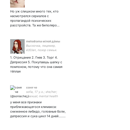
Но уж слишком много тех, кто
насмотрелся сериалов с
пропагандой психических
расстройств. Та же биполяро…
melodrama мiлой дáмы
Выскочка, лицемер,
é(б)lan, позор семьи.
Свалка мыслей. Cringe
1. Отрицание 2. Гнев 3. Торг 4.
shitposts 24/7 ¯\_(ツ)_/¯
Депрессия 5. Покупаешь шапку с
помпоном, потому что она самая
тёплая
соня че
sofia, 17 y.o.; she/her;
bisexual; mental health
matters; intersectional
у меня все признаки
feminist; promise me a place
приближающегося климакса:
in the house of memories 🏳️‍🌈
сниженное либидо, головные боли,
депрессия и сука цикл 14 дней........