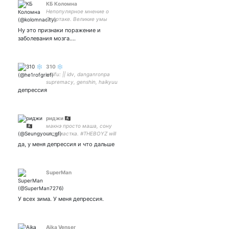
КБ Коломна
Непопулярное мнение о
Спартаке. Великие умы
обсуждают идеи. Средние
Ну это признаки поражение и
умы обсуждают события.
заболевания мозга.…
Мелкие умы обсуждают
людей.
310 ❄
waifu: || idv, danganronpa
supremacy, genshin, haikyuu
депрессия
риджи 🏴‍☠️
макнэ просто маша, сону
энтузиастка. #THEBOYZ will
always be part of your youth
да, у меня депрессия и что дальше
SuperMan
У всех зима. У меня депрессия.
Aika Venser