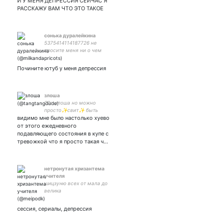
И У МЕНЯ ДЕПРЕССИЯ СЕЙЧАС Я
РАССКАЖУ ВАМ ЧТО ЭТО ТАКОЕ
сонька дуралейкина
5375414114187726 не
просите меня ни о чем
если не готовы
разочароваться
Почините ютуб у меня депрессия
злоша
20+ злоша но можно
просто✨свит✨ быть
видимо мне было настолько хуево
фикрайтером тяжкий крест
шигарианство и дабихоксы
от этого ежедневного
// манга рид спойлеры
подавляющего состояния в купе с
бнха/// люблю курицу //
тревожкой что я просто такая ч…
арт на юпе Kimbolt_Prime
нетронутая хризантема
учителя
шицзуню всех от мала до
велика
сессия, сериалы, депрессия