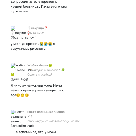
депрессия из-за откровенно
Хоумстак
хуёвой больницы. Из-за этого она
чуть не вып…
❔лакрица❓
спать хочу
у меня депрессия😭😭😭 я
разучилась рисовать
Жабка Чиаки🐸
🎮Поиграем вместе? 🍀
Совма с жабкой
Я никому ненужный урод Из-за
левого чувака у меня депрессия,
всё😔😔😔
настя солнышко ананас
•15
лвл•колдунка•мотемотичу•самый
главный апельсин•рыжая
лол•фрэнк айеро свет очей моих•
Ещё вспомнила, что у моей