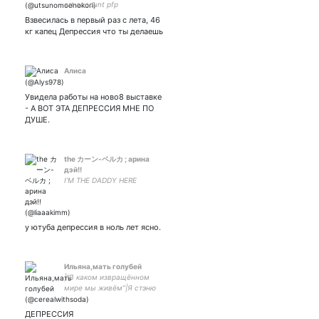
art account pfp
Взвесилась в первый раз с лета, 46
кг капец Депрессия что ты делаешь
Алиса
Увидела работы на ново8 выставке
- А ВОТ ЭТА ДЕПРЕССИЯ МНЕ ПО
ДУШЕ.
the カーン-ベルカ ; арина
дэй!!
I’M THE DADDY HERE
у ютуба депрессия в ноль лет ясно.
Ильяна,мать голубей
|“В каком извращённом
мире мы живём”|Я стэню
оригинальных людей икс и
вы мне этого не запретите|
ДЕПРЕССИЯ