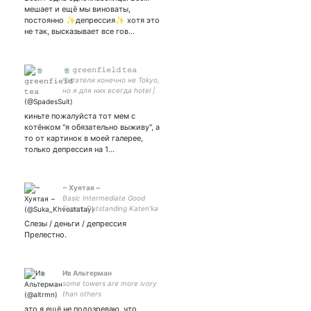
#академияамбрелла
мешает и ещё мы виноваты,
#сериалы #фильмы
постоянно ✨депрессия✨ хотя это
#ужасы #ивангайбог
не так, высказывает все гов…
🍵 𝚐𝚛𝚎𝚎𝚗𝚏𝚒𝚎𝚕𝚍 𝚝𝚎𝚊
Читатели конечно не Tokyo,
но я для них всегда hotel |
intp | жабная фея🐸💕 | K1-
BO кинни | закрытка
киньте пожалуйста тот мем с
котёнком "я обязательно выживу", а
то от картинок в моей галерее,
только депрессия на 1…
~ Хуятая ~
Basic Intermediate Good
Expert Outstanding Katen’ka
Слезы / деньги / депрессия
Прелестно.
Ив Альтерман
some towers are more ivory
than others
это я ещё не подозреваю, что