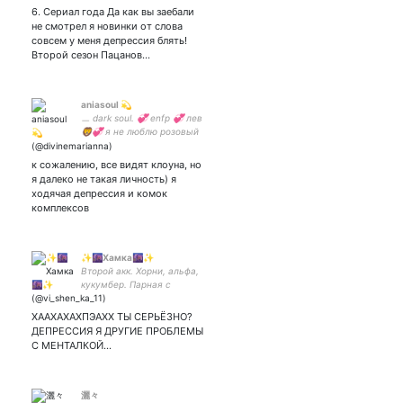
ЗАДРОТ. 【 λΔ 】
6. Сериал года Да как вы заебали
не смотрел я новинки от слова
совсем у меня депрессия блять!
Второй сезон Пацанов…
aniasoul 💫
ㅡ dark soul. 💞 enfp 💞 лев
🦁💞 я не люблю розовый
🗿 все зовут меня Онечка
🚬✌🏻
к сожалению, все видят клоуна, но
я далеко не такая личность) я
ходячая депрессия и комок
комплексов
✨🌆Хамка🌆✨
Второй акк. Хорни, альфа,
кукумбер. Парная с
ХААХАХАХПЭАХХ ТЫ СЕРЬЁЗНО?
ДЕПРЕССИЯ Я ДРУГИЕ ПРОБЛЕМЫ
С МЕНТАЛКОЙ…
灑々