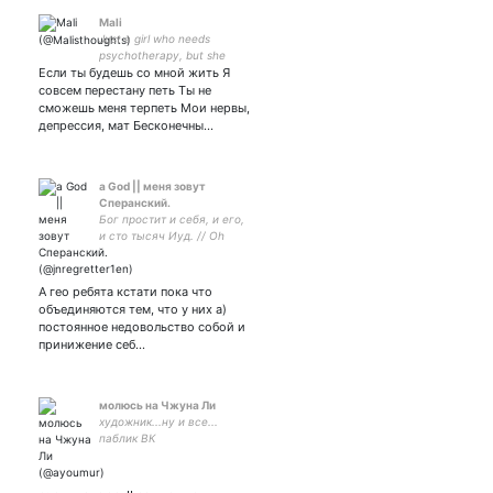
Mali
Just a girl who needs
psychotherapy, but she
Если ты будешь со мной жить Я
spends all her money to
survive
совсем перестану петь Ты не
сможешь меня терпеть Мои нервы,
депрессия, мат Бесконечны…
a God || меня зовут
Сперанский.
Бог простит и себя, и его,
и сто тысяч Иуд. // Oh
Mondschein, keiner liebt dich
so wie ich. // やっぱりまっす
ぐ佇むあなたはきれいだろ
А гео ребята кстати пока что
う。// ❤
объединяются тем, что у них а)
постоянное недовольство собой и
принижение себ…
молюсь на Чжуна Ли
художник...ну и все...
паблик ВК