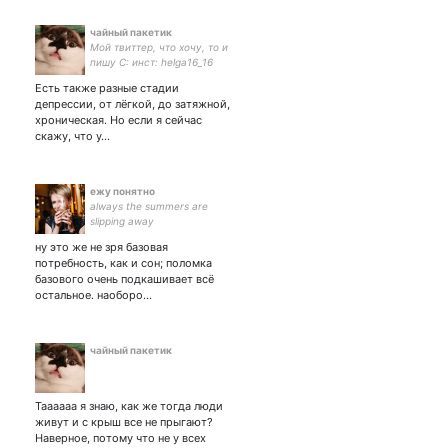
чайный пакетик
Мой твиттер, что хочу, то и
пишу С: инст: helga16_16
Есть также разные стадии
депрессии, от лёгкой, до затяжной,
хроническая. Но если я сейчас
скажу, что у…
ежу понятно
always the summers are
slipping away
ну это же не зря базовая
потребность, как и сон; поломка
базового очень подкашивает всё
остальное. наоборо…
чайный пакетик
Таааааа я знаю, как же тогда люди
живут и с крыш все не прыгают?
Наверное, потому что не у всех