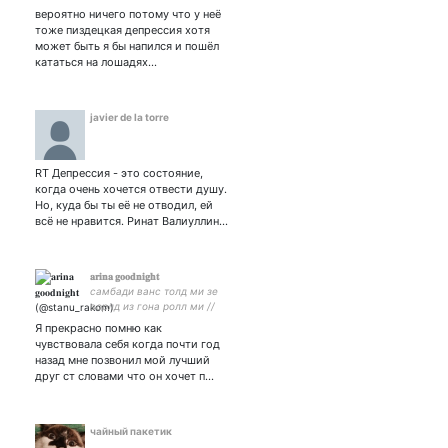
вероятно ничего потому что у неё
тоже пиздецкая депрессия хотя
может быть я бы напился и пошёл
кататься на лошадях…
javier de la torre
RT Депрессия - это состояние,
когда очень хочется отвести душу.
Но, куда бы ты её не отводил, ей
всё не нравится. Ринат Валиуллин…
𝐚𝐫𝐢𝐧𝐚 𝐠𝐨𝐨𝐝𝐧𝐢𝐠𝐡𝐭
самбади ванс толд ми зе
ворлд из гона ролл ми //
ENFP, ♋️, про-радфем //
Я прекрасно помню как
mcr ~ hp ~ movies
чувствовала себя когда почти год
назад мне позвонил мой лучший
друг ст словами что он хочет п…
чайный пакетик