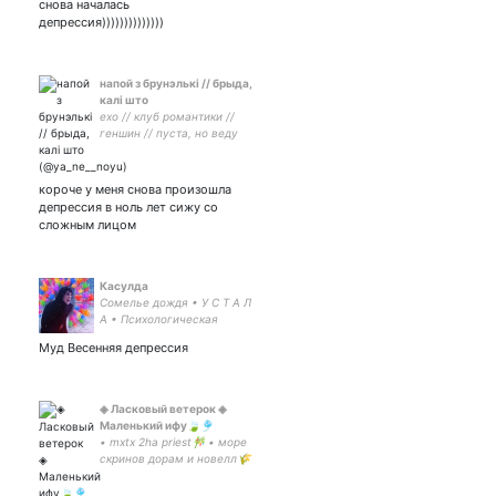
снова началась
депрессия))))))))))))))
напой з брунэлькі // брыда,
калі што
exo // клуб романтики //
геншин // пуста, но веду
себя как принцесса // не
умру я, мой друг, никогда
// оформа -
короче у меня снова произошла
депрессия в ноль лет сижу со
сложным лицом
Касулда
Сомелье дождя • У С Т А Л
А • Психологическая
шлюха
Муд Весенняя депрессия
◈ Ласковый ветерок ◈
Маленький ифу🍃🎐
• mxtx 2ha priest🎋 • море
скринов дорам и новелл🌾
• ифу для и •Внук •
закрытка • INFJ • фото акк