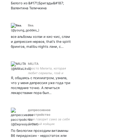
Белого из &#171;Бригады&#187;
Валентина Теличкина
𝐥𝐢𝐧𝐚.
все альбомы холзи и кис-кис, слэм
и депрессия нервов, that's the spirit
брингов, malibu nights лэни, с…
MILITA
Просто Милита, которая
любит сериалы, rosè и
Я, общаясь с психиатром, узнала,
Испанию🇪🇸 физтешка
что у меня депрессия уже года три
последние точно. А лечиться
лекарствами пора был…
депрессивное
расстройство
Имя говорит само за себя
Ленивый яойщик
По биологии проходим витамины
В6 пиридоксин - недостаток или