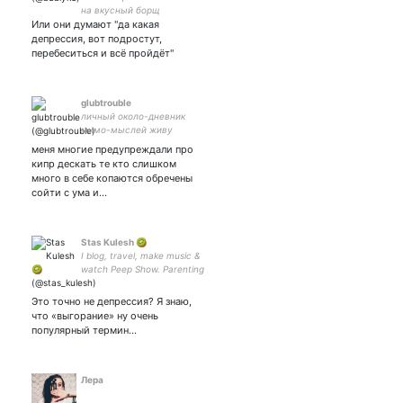
на вкусный борщ
Или они думают "да какая
депрессия, вот подростут,
перебеситься и всё пройдёт"
glubtrouble
личный около-дневник
мимо-мыслей живу
сейчас на кипре
меня многие предупреждали про
кипр дескать те кто слишком
много в себе копаются обречены
сойти с ума и…
Stas Kulesh 🥝
I blog, travel, make music &
watch Peep Show. Parenting
also. ⚀ ⚁ ⚂ ⚃ ⚄ ⚅
Это точно не депрессия? Я знаю,
что «выгорание» ну очень
популярный термин…
Лера