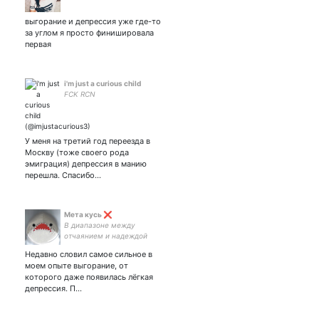
выгорание и депрессия уже где-то
за углом я просто финишировала
первая
i'm just a curious child
FCK RCN
У меня на третий год переезда в
Москву (тоже своего рода
эмиграция) депрессия в манию
перешла. Спасибо…
Мета кусь ❌
В диапазоне между
отчаянием и надеждой
Недавно словил самое сильное в
моем опыте выгорание, от
которого даже появилась лёгкая
депрессия. П…