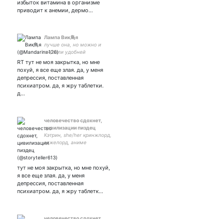
избыток витамина в организме
приводит к анемии, дермо…
Лампа Вик鳥я
лучше она, но можно и
он(если удобней
печатать), я панк;
RT тут не моя закрытка, но мне
Хаотичшый разбойник
похуй, я все еще злая. да, у меня
света☀️Хромияня гуром и
депрессия, поставленная
твага? насилие - не выход
психиатром. да, я жру таблетки.
🏡застряла дома🏡 столп
д…
ора 17yo
человечество сдохнет,
цивилизации пиздец
Кэтрин, she/her кринжлорд,
эджелорд, аниме
антагонист, студентка
кафедры генетики I have
power of god and anime on
тут не моя закрытка, но мне похуй,
my side - ◊ ru|ukr|eng|poor
я все еще злая. да, у меня
cz
депрессия, поставленная
психиатром. да, я жру таблетк…
человечество сдохнет,