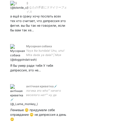
:)
あなたの手首にスマイリーフェ
イス
а ещё в сраку хочу послать всех
тех кто считает, что депрессия это
фигня. вы бы так не говорили, если
бы вам так хе…
Мусорная собака
Yaya ika kundala! Unu, unu!
Mita dada ya dala? | Моя
грибная коровка
Я бы умер ради тебя У тебя
депрессия, это не…
антíчная креветка💉
логика это who’’’ ничего
веселого нет’’’’ ну да
креветка , и что?
Ленивые 🙄 придумали себе
оправдание 🙄 не депрессия а день
🙄