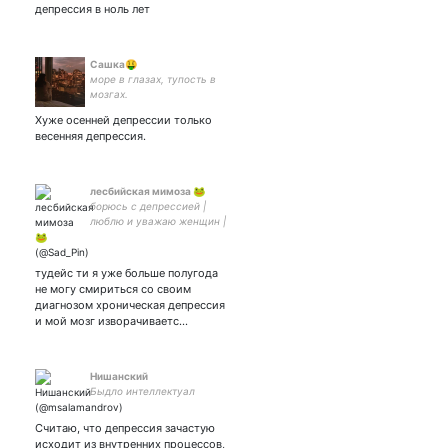
депрессия в ноль лет
Сашка🤑
море в глазах, тупость в
мозгах.
Хуже осенней депрессии только
весенняя депрессия.
лесбийская мимоза 🐸
борюсь с депрессией |
люблю и уважаю женщин |
геймерка | щитпост
тудейс ти я уже больше полугода
не могу смириться со своим
диагнозом хроническая депрессия
и мой мозг изворачиваетс…
Нишанский
Быдло интеллектуал
Считаю, что депрессия зачастую
исходит из внутренних процессов,