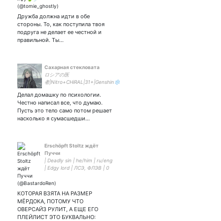
Дружба должна идти в обе
стороны. То, как поступила твоя
подруга не делает ее честной и
правильной. Ты…
Сахарная стекловата
ロシアの医
者|Nitro+CHiRAL|31+|Genshin❄️
🔥|💧🔶|🍃🔥
Делал домашку по психологии.
Честно написал все, что думаю.
Пусть это тело само потом решает
насколько я сумасшедши…
Erschöpft Stoltz ждёт
Пуччи
| Deadly sin | he/him | ru/eng
| Edgy lord | ЛСЭ, ФЛЭВ | 0
yo | самоочищение через
самовозгорание |
КОТОРАЯ ВЗЯТА НА РАЗМЕР
МЁРДОКА, ПОТОМУ ЧТО
ОВЕРСАЙЗ РУЛИТ, А ЕЩЕ ЕГО
ПЛЕЙЛИСТ ЭТО БУКВАЛЬНО: