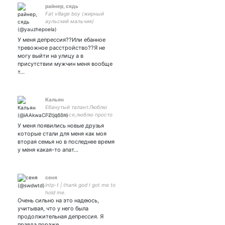
райнер, сядь
Fat village boy (жирный
аульский мальчик)
У меня депрессия??Или ебанное
тревожное расстройство??Я не
могу выйти на улицу а в
присутствии мужчин меня вообще
т…
Кальян
Ебанутый талант.Люблю
веселиться,люблю просто
любить и хочу продолжать
У меня появились новые друзья
любить .Я всегда вас не
которые стали для меня как моя
оставлю грустить самих ))
вторая семья но в последнее время
❤️❤️❤️
у меня какая-то апат…
сеня
intp-t | thank god I got me to
hold me.
Очень сильно на это надеюсь,
учитывая, что у него была
продолжительная депрессия. Я
правда пораже…