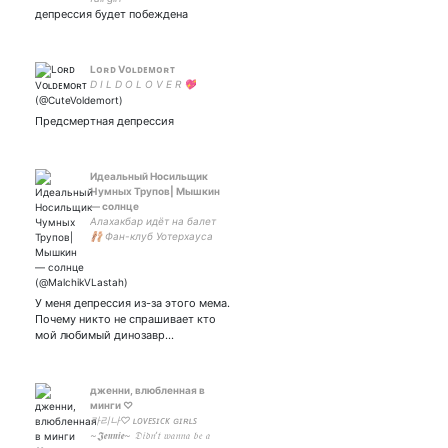
депрессия будет побеждена
Lᴏʀᴅ Vᴏʟᴅᴇᴍᴏʀᴛ
D I L D O L O V E R 💖
Предсмертная депрессия
Идеальный Носильщик
Чумных Трупов| Мышкин
— солнце
Алахакбар идёт на балет
🩰 Фан-клуб Уотерхауса
У меня депрессия из-за этого мема.
Почему никто не спрашивает кто
мой любимый динозавр...
дженни, влюбленная в
минги ♡
카리나♡ ʟᴏᴠᴇꜱɪᴄᴋ ɢɪʀʟꜱ
~𝕵𝖊𝖓𝖓𝖎𝖊~ 𝔇𝔦𝔡𝔫’𝔱 𝔴𝔞𝔫𝔫𝔞 𝔟𝔢 𝔞