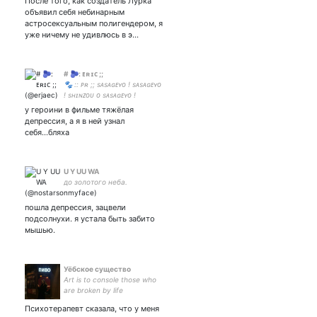
После того, как создатель Лурка
объявил себя небинарным
астросексуальным полигендером, я
уже ничему не удивлюсь в э…
# 🫐: ᴇʀɪᴄ ;;
🐾 :: ᴘʀ ;; sᴀsᴀɢᴇʏᴏ ! sᴀsᴀɢᴇʏᴏ
! sʜɪɴᴢᴏᴜ ᴏ sᴀsᴀɢᴇʏᴏ !
у героини в фильме тяжёлая
депрессия, а я в ней узнал
себя...бляха
U Y UU WA
до золотого неба.
пошла депрессия, зацвели
подсолнухи. я устала быть забито
мышью.
Уёбское существо
Art is to console those who
are broken by life
Психотерапевт сказала, что у меня