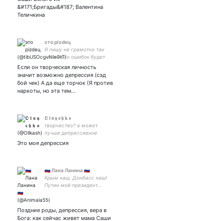
лень!... Марина Цветаева
&#171;Бригады&#187; Валентина
Теличкина
это pizdeц
Я пишу не грамотно так
что много ошибок будет
здесь и запятые я тож не
Если он творческая личность
всегда знаю куда
значит возможно депрессия (сэд
ставить)))
бой чек) А да еще торчок (Я против
наркоты, но эта тем…
𝕺 𝖑 𝖓 𝖞 𝖘 𝖍 𝖐 𝖔
творчество? а может
лучше депрессивное
творчество??
Это моя депрессия
🇷🇺 Лана Ланина 🇷🇺
Крым наш, Донбасс наш!
Путин мой президент...
Рождена в СССР
Укропитеки и либерасты ,
идите мимо!
Поздние роды, депрессия, вера в
Бога: как сейчас живет мама Саши