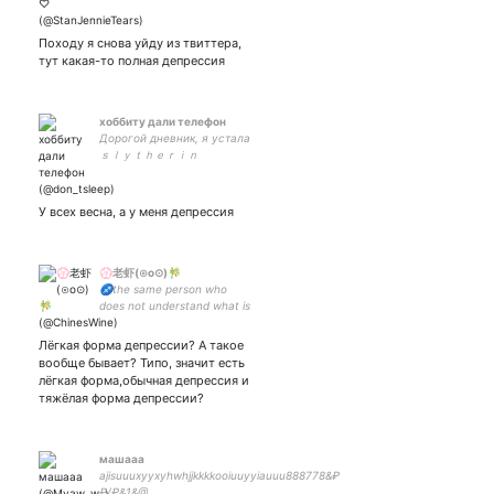
𝔭𝔯𝔦𝔫𝔠𝔢𝔰𝔰, ℑ’𝔪 𝔭𝔯𝔦𝔠𝔢𝔩𝔢𝔰𝔰....
Походу я снова уйду из твиттера,
тут какая-то полная депрессия
хоббиту дали телефон
Дорогой дневник, я устала
ｓｌｙｔｈｅｒｉｎ
У всех весна, а у меня депрессия
💮老虾(⊙o⊙)🎋
♐the same person who
does not understand what is
happening🦆
Лёгкая форма депрессии? А такое
вообще бывает? Типо, значит есть
лёгкая форма,обычная депрессия и
тяжёлая форма депрессии?
машааа
ajisuuuxyyxyhwhjjkkkkooiuuyyiauuu888778&₽
₽/₽&1&@