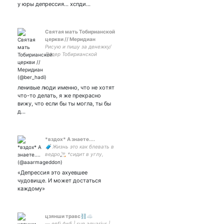
у юры депрессия... хспди...
Святая мать Тобирианской
церкви // Меридиан
Рисую и пишу за денежку/
Лидер Тобирианской
церкви/ситхосексуал/бро
захват мира смотрю ЗВ
ленивые люди именно, что не хотят
что-то делать, я же прекрасно
вижу, что если бы ты могла, ты бы
д…
*вздох* А знаете....
🧳 Жизнь это как блевать в
ведро🚬 *сидит в углу,
обхватив руками колени и
панически качается*
«Депрессия это ахуевшее
чудовище. И может достаться
каждому»
цзянши травс⛓️☁️
— enfj 4w5 | sun aquarius |