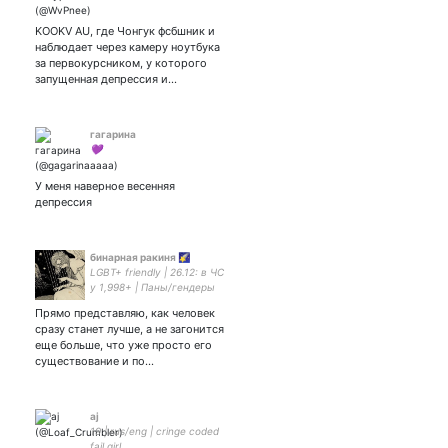
KOOKV AU, где Чонгук фсбшник и
наблюдает через камеру ноутбука
за первокурсником, у которого
запущенная депрессия и…
гагарина
💜
У меня наверное весенняя
депрессия
бинарная ракиня 🌠
LGBT+ friendly | 26.12: в ЧС
у 1,998+ | Паны/гендеры
exist | Центристка |
Прямо представляю, как человек
Эгалитаристка | Рисую |
сразу станет лучше, а не загонится
Cis-girl | Radfem/PL/
еще больше, что уже просто его
Радикалы/TERF идут нахуй
существование и по…
🧡 | Он/она
aj
19 | rus/eng | cringe coded
fail girl