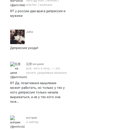
hard gg stan | feminist |
she/her | soulmate
RT у россии два врага депрессия и
мужики
Julia
Депрессия уходи!
忘羡 на цине
всё, чего я хочу, — это
носить уродливые вязаные
свитера и гулять по лесу.
ничего не делаю уже 28
RT Да, позитивное мышление
лет.
может работать, но только у тех у
кого депрессия только начала
выражаться, а не у тех кого она
пож…
мэтpик
я хейтер