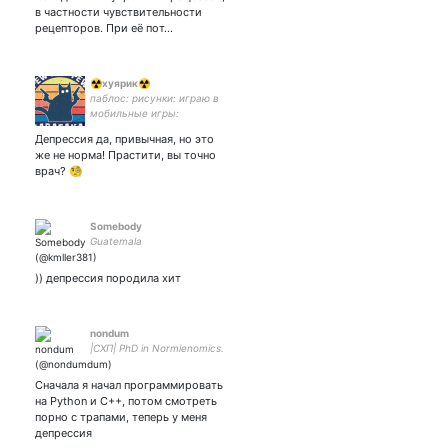
в частности чувствительности
рецепторов. При её пот…
☢хуярик☢
паблос: рисунки: играю в
мобильные игры:
Депрессия да, привычная, но это
же не норма! Прастити, вы точно
врач? 🧐
Somebody
Guatemala
)) депрессия породила хит
nondum
|СХП| PhD in Normienomics.
Сначала я начал программировать
на Python и C++, потом смотреть
порно с трапами, теперь у меня
депрессия