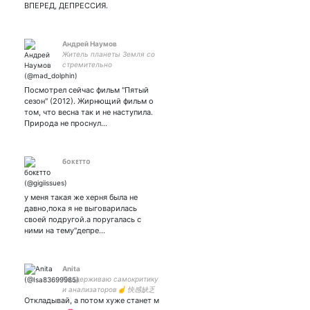
ВПЕРЕД, ДЕПРЕССИЯ.
Андрей Наумов
Житель планеты Земля со
стремительно
развивающейся
мизантропией, оператор
Посмотрел сейчас фильм "Пятый
ударной установки,
сезон" (2012). Жирнющий фильм о
затейник, астроном-
том, что весна так и не наступила.
любитель.
Природа не проснул…
бᴏᴋᴇᴛᴛᴏ
у меня такая же херня была не
давно,пока я не выговарилась
своей подругой.а поругалась с
ними на тему"депре…
Anita
Поддерживаю самокритику
и анализаторов☝️ 快感缺乏
Откладывай, а потом хуже станет м
A🍫