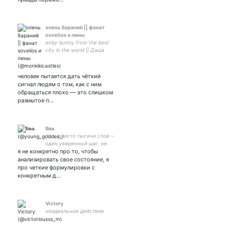
олень бараний || фанат
sovelios и лины
enby bunny from the best
city in the world || Даша
сказала, что это того стоит
|| я Май, за иное имя
рискуете улететь далече
человек пытается дать чёткий
сигнал людям о том, как с ним
обращаться плохо — это слишком
размытое п…
𝐥𝐢𝐧𝐚.
✎ . . вместо тысячи слов –
один уверенный шаг. не
я не конкретно про то, чтобы
переставай доверять
мечтам.⚡🖤
анализировать свое состояние, я
про четкие формулировки с
конкретным д…
Victory
неидеальное действие