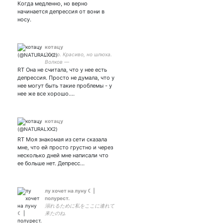
Когда медленно, но верно
начинается депрессия от вони в
носу.
котацу
20 y.o. Красиво, но шлюха.
Волков —
RT Она не считала, что у нее есть
депрессия. Просто не думала, что у
нее могут быть такие проблемы - у
нее же все хорошо.…
котацу
RT Моя знакомая из сети сказала
мне, что ей просто грустно и через
несколько дней мне написали что
ее больше нет. Депресс…
лу хочет на луну ☾︎ |
полурест.
溺れるために私をここに連れて
来たのね.