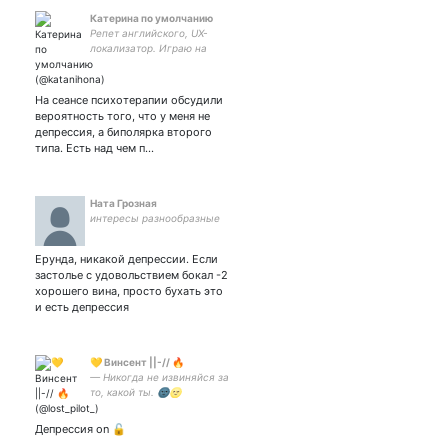
Катерина по умолчанию
Репет английского, UX-
локализатор. Играю на
#XboxSeriesX и в D&D
5/Pathfinder 2, немного
рисую.
На сеансе психотерапии обсудили
вероятность того, что у меня не
депрессия, а биполярка второго
типа. Есть над чем п…
Ната Грозная
интересы разнообразные
Ерунда, никакой депрессии. Если
застолье с удовольствием бокал -2
хорошего вина, просто бухать это
и есть депрессия
💛 Винсент ||-// 🔥
— Никогда не извиняйся за
то, какой ты. 🌚🌝
Депрессия on 🔓