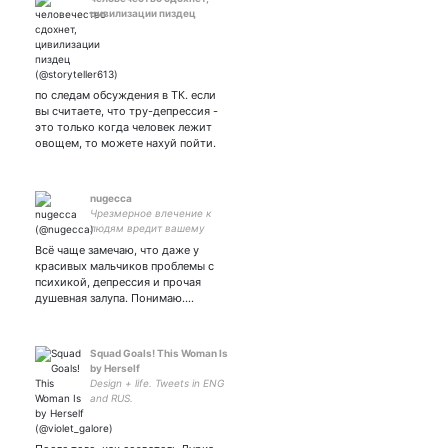
цивилизации пиздец
по следам обсуждения в ТК. если
вы считаете, что тру-депрессия -
это только когда человек лежит
овощем, то можете нахуй пойти.
nugecca
Чрезмерное влечение к
людям вредит вашему
сознанию. 🏳️‍🌈
Всё чаще замечаю, что даже у
красивых мальчиков проблемы с
психикой, депрессия и прочая
душевная залупа. Понимаю.…
Squad Goals! This Woman Is
by Herself
Design + life. Tweets in ENG
and RUS.