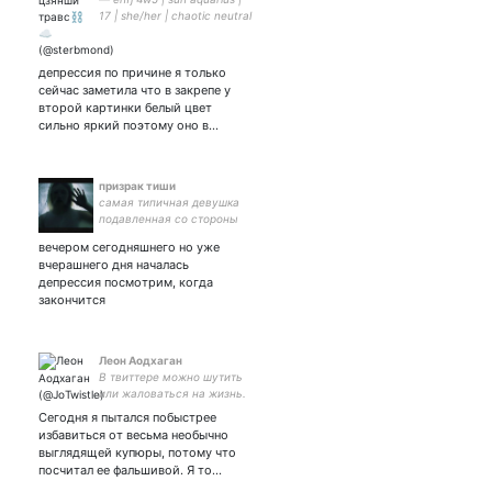
17 | she/her | chaotic neutral
| choleric-melancholic |
рисунки раз в месяц
делают бррр
депрессия по причине я только
сейчас заметила что в закрепе у
второй картинки белый цвет
сильно яркий поэтому оно в…
призрак тиши
самая типичная девушка
подавленная со стороны
общества с в кавычках
вечером сегодняшнего но уже
моральной усталостью 🤷‍♀️
вчерашнего дня началась
darling ➰ эстет
депрессия посмотрим, когда
▪️dramione▪️ostentatious
закончится
Леон Аодхаган
В твиттере можно шутить
или жаловаться на жизнь.
Шутить я не умею.
Сегодня я пытался побыстрее
избавиться от весьма необычно
выглядящей купюры, потому что
посчитал ее фальшивой. Я то…