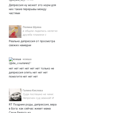
Депрессия ну может это норм для
них такие перерывы между
частями
Полина Шуева
в общем ладилась нелегко
дружба пламени с
мотыльком
Реально депрессия от просмотра
свежих намедни
ксюша
мне 21
нет нет нет нет нет нет только не
депрессия опять нет нет нет
помогите нет нет нет
Галина Кислова
Суда поспешно не чини:
Непрочен суд земной! И
голубиной — не черни
RT Поздние роды, депрессия, вера
Галчонка — белизной. А
в Бога: как сейчас живет мама
впрочем — что ж, коли не
Саши Белого из