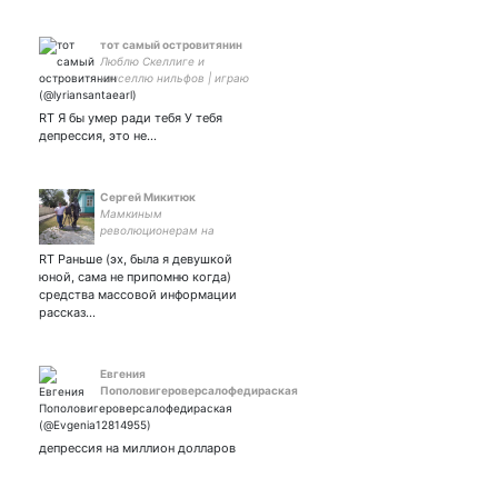
тот самый островитянин
Люблю Скеллиге и
кэнселлю нильфов | играю
в Гвинт | пишу истории про
ведьмаков | Renowned
RT Я бы умер ради тебя У тебя
Skald - мой пупс.
депрессия, это не…
Сергей Микитюк
Мамкиным
революционерам на
заметку: «Революция, как
RT Раньше (эх, была я девушкой
бог Сатурн пожирает своих
юной, сама не припомню когда)
детей» (с) В. Верньо
средства массовой информации
рассказ…
Евгения
Пополовигероверсалофедираская
депрессия на миллион долларов