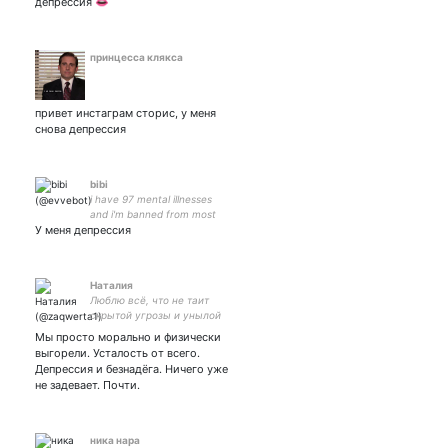
депрессия 👄
принцесса клякса
привет инстаграм сторис, у меня
снова депрессия
bibi
i have 97 mental illnesses
and i'm banned from most
У меня депрессия
public spaces
Наталия
Люблю всё, что не таит
скрытой угрозы и унылой
звезданутости. Не
Мы просто морально и физически
привлекалась, не
выгорели. Усталость от всего.
употребляю, не состою.
Депрессия и безнадёга. Ничего уже
Прожила уже 58 лет и зим,
не задевает. Почти.
и это здорово! Ахой!
ника нара