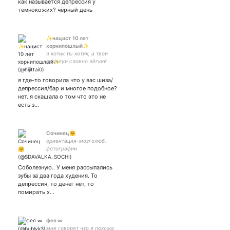
как называется депрессия у
темнокожих? чёрный день
✨нацист 10 лет
хорнипошлый✨
я котик ты котик, а твои
поцелуи словно лёгкий
наркотик❤ мизогиния
головного мозга
я где-то говорила что у вас шиза/
депрессия/бар и многое подобное?
нет. я скащала о том что это не
есть з…
Сочинец🤗
ориентация-мозголюб.
фотографии
кота,Сочи,моря,прогулок.
много гуляю, моменты и
Соболезную.. У меня рассыпались
диалоги дня. люблю
зубы за два года худения. То
готовить, сдаю жилье,
депрессия, то денег нет, то
пишу о гостях💁‍♂️
помирать х…
фея ∞
мне говорят что я похожа