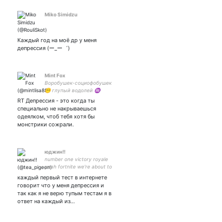
Miko Simidzu
Каждый год на моё др у меня
депрессия (ー_ー゛)
Mint Fox
Воробушек-социофобушек
😶 глупый водолей ♒
cover dance group Foxit 🦊
RT Депрессия - это когда ты
мультифандомщик 🤔
специально не накрываешься
одеялком, чтоб тебя хотя бы
монстрики сожрали.
юджин!!
number one victory royale
yeah fortnite we're about to
get down
каждый первый тест в интернете
говорит что у меня депрессия и
так как я не верю тупым тестам я в
ответ на каждый из…