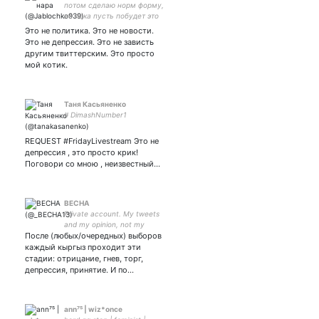
потом сделаю норм форму,
но пока пусть побудет это
жена-любимка
Это не политика. Это не новости.
Это не депрессия. Это не зависть
другим твиттерским. Это просто
мой котик.
Таня Касьяненко
# DimashNumber1
REQUEST #FridayLivestream Это не
депрессия , это просто крик!
Поговори со мною , неизвестный…
BECHA
Private account. My tweets
and my opinion, not my
После (любых/очередных) выборов
employer(s). Retweets and
likes are not endorsements.
каждый кыргыз проходит эти
стадии: отрицание, гнев, торг,
депрессия, принятие. И по…
ann⁷⁵ | wiz*once