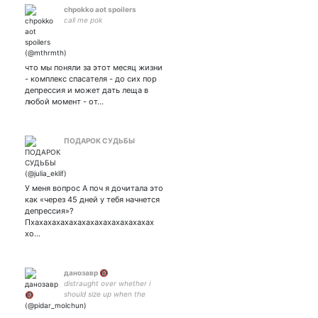
chpokko aot spoilers
call me pok
что мы поняли за этот месяц жизни
- комплекс спасателя - до сих пор
депрессия и может дать леща в
любой момент - от…
ПОДАРОК СУДЬБЫ
У меня вопрос А поч я дочитала это
как «через 45 дней у тебя начнется
депрессия»?
Пхахахахахахахахахахахахахахах
хо…
данозавр 🔞
distraught over whether i
should size up when the
model is 6’3 in a medium