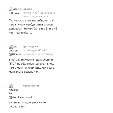
lazarus
he/him INTJ | транспарень,
деми андросексуал |
TW не надо считать себя „не тру“
интерсек профеминист,
грязный опоссум,
из-за чужих необдуманных слов
художник
депрессия может быть и в 5, и в 45
лет! пожалуйст…
брат сергей
| спойлеры МГЧД |
недокодер, недогеймер,
кошкоюноша | 20 y.o.
У него клиническая депрессия и
Russian neurodivergent pan
ПТСР на ебале написана сильнее,
poly nb | witch | he/them |
чем у меня, и, сюрприз, как тоже
social anarchist & antifa |
ментально больной о…
Крошка Енот
а считаю что депрессия не
существует