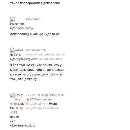
такое послеродовая депрессия
Hickomon
депрессия(( а как же кудрявый
копия чувств.
автор/исполнитель песен.
telegram канал ссылка в
био:
я вот только сейчас понял, что у
меня прям сильнейшая депрессия,
из всех, что у меня были. хуйня в
том, что даже бу…
パンケーキ 💎🍿 SNS BNHA
🍿💎25 после сяо
она/её; 18 лет; 🇺🇦/🇷🇺;
посредник; кэйякинни;
лучшая жена - bnha,
genshin, ∞ привет, я
#scaramona и #shigadabi.