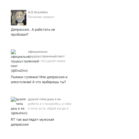
A.S.Kryshkin
Починяю примус
Депрессия.. А работать не
пробовал?
официально
трудоустроенный пихт
сапог в посудной лавке
Пьянки-гулянки! Или депрессия и
алкоголизм! А что выберешь ты?
душля типа даш а яа
рибята я становлбсь углём
я хочу есть лбдей когда я
закончу школу а ето будет
через 11 лэт я стану
RT так выглядит мужская
улицей
депрессия