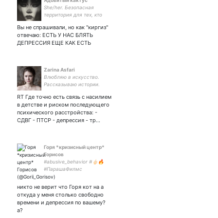
Ядовитый кактус
She/her. Безопасная
территория для тех, кто
любит Цзян Чэна. Art
Вы не спрашивали, но как "киргиз"
account:
отвечаю: ЕСТЬ У НАС БЛЯТЬ
ДЕПРЕССИЯ ЕЩЕ КАК ЕСТЬ
Zarina Asfari
Влюбляю в искусство.
Рассказываю истории.
Автор книги «Быть гением»
RT Где точно есть связь с насилием
о великих художниках, а не
в детстве и риском последующего
о себе. Дзен:
психического расстройства: -
СДВГ - ПТСР - депрессия - тр…
Горя *кризисный центр*
Горисов
#abusive_behavior #🖕🏻🔥
#ПарашаФилмс
#ПриветКакДела за хуёвый
юмор могу и пиздюлей
никто не верит что Горя кот на а
вломить сторонник
откуда у меня столько свободно
объективизма чья-то
времени и депрессия по вашему?
субличность anxious–
а?
preoccupied