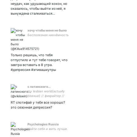
неудач, как удушающий кокон, но
оказалось, чтобы выйти из неё, я
вынуждена сталкиваться…
хочу чтобы меня не было
Бесполезная никчёмность
Только решишь, что тебя
отпустило и тут тебе говорят, что
завтра вставать в 8 утра.
#депрессия #этивашиутры
с латинского...
my lesbian world(actually
bisexual) // фикрайтер //
blink, once, midzy, forever //
RT спотифай у тебя все хорошо?
1826171 хобби
это сезонная депрессия?
Psychologies Russia
Найти себя и жить лучше.