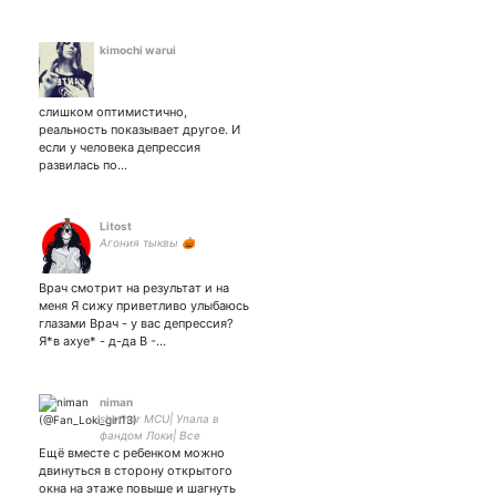
kimochi warui
слишком оптимистично,
реальность показывает другое. И
если у человека депрессия
развилась по…
Litost
Агония тыквы 🎃
Врач смотрит на результат и на
меня Я сижу приветливо улыбаюсь
глазами Врач - у вас депрессия?
Я*в ахуе* - д-да В -…
niman
she/her MCU| Упала в
фандом Локи| Все
Ещё вместе с ребенком можно
циклично| Отключаюсь от
мира Влюбилась в Энканто
двинуться в сторону открытого
закрытка
окна на этаже повыше и шагнуть