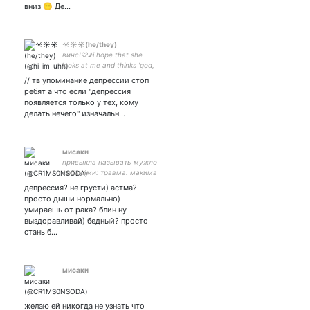
вниз 😑 Де…
☀️☀️☀️(he/they)
винс!♡♪i hope that she
looks at me and thinks 'god,
he's so
// тв упоминание депрессии стоп
pretty...'♪♡индикаторы
ребят а что если "депрессия
тона и тв/кв!!♡пытаюсь
появляется только у тех, кому
быть комфортным♡
делать нечего" изначальн…
мисаки
привыкла называть мужло
собаками: травма: макима
кини маска: макима кини ;
депрессия? не грусти) астма?
🖤 ты красива словно
просто дыши нормально)
фьорд ;
умираешь от рака? блин ну
выздоравливай) бедный? просто
стань б…
мисаки
желаю ей никогда не узнать что