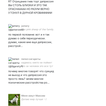
RT Отрицание гнев торг депрессия
ВЫ СТОЛЬ БЛИЗКИ И ЭТО ТАК
ОПАСНААААА НО РАЗУМ ВЕРНО
УТОНУЛ В ДУРНОЙ КРОВИИИИИИ
jamery
The pink sheep of the family.
по первой половине: вот и я так
думаю о себе периодически.
думаю, какие мне еще депрессии,
расстрой…
пепел сигареты
надеюсь никто не поймет
что за человек это все тут
пишет
почему многие говорят что суицид
не выход и что депрессия это
просто лень? зачем многие
психические расстройства ро…
Меня зовут Максим
Делаю мир лучше :-)