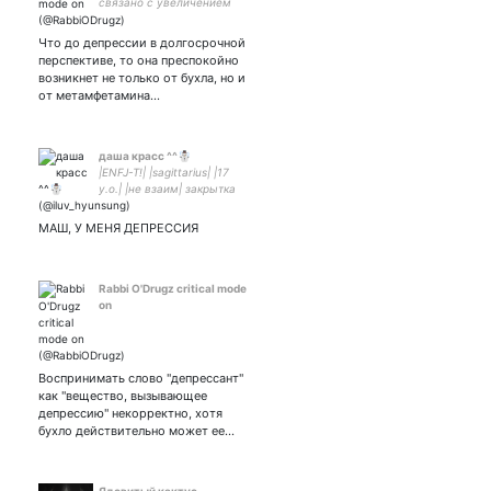
связано с увеличением
разнообразия
потребляемых им
Что до депрессии в долгосрочной
веществ. — Фридрих
перспективе, то она преспокойно
Энгельс
возникнет не только от бухла, но и
от метамфетамина…
даша красс ^^☃️
|ENFJ-T!| |sagittarius| |17
y.o.| |не взаим| закрытка
inst: daria._.krass
МАШ, У МЕНЯ ДЕПРЕССИЯ
Rabbi O'Drugz critical mode
on
Воспринимать слово "депрессант"
как "вещество, вызывающее
депрессию" некорректно, хотя
бухло действительно может ее…