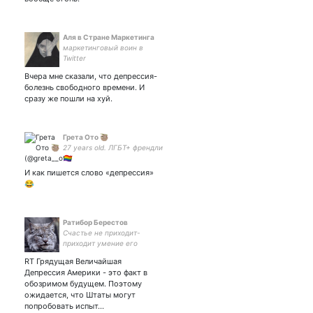
Аля в Стране Маркетинга
маркетинговый воин в
Twitter
Вчера мне сказали, что депрессия-
болезнь свободного времени. И
сразу же пошли на хуй.
Грета Ото 🦥
27 years old. ЛГБТ+ френдли
🏳️‍🌈
#свободуполитзаключенным
И как пишется слово «депрессия»
😂
Ратибор Берестов
Счастье не приходит-
приходит умение его
видеть.
RT Грядущая Величайшая
Депрессия Америки - это факт в
обозримом будущем. Поэтому
ожидается, что Штаты могут
попробовать испыт…