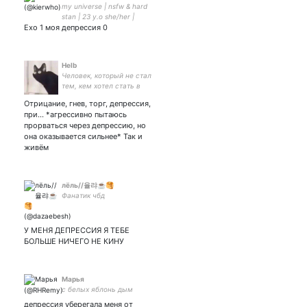
my universe | nsfw & hard
stan | 23 y.o she/her |
Ехо 1 моя депрессия 0
missing exo & got7 24/7
Helb
Человек, который не стал
тем, кем хотел стать в
детстве
Отрицание, гнев, торг, депрессия,
при... *агрессивно пытаюсь
прорваться через депрессию, но
она оказывается сильнее* Так и
живём
лёль//율랴☕🥞
Фанатик чбд
У МЕНЯ ДЕПРЕССИЯ Я ТЕБЕ
БОЛЬШЕ НИЧЕГО НЕ КИНУ
Марья
с белых яблонь дым
депрессия уберегала меня от