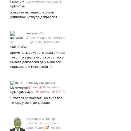
меня можно послушать:
живу без выходных и очень
удивляюсь откуда депрессия
аннушка 🕊️
21 y.o. — одна из чеховых
— @ ру фэндом ванлав —
великие планы с —
аннушка уже разлила пиво
время четыре утра, я рыдаю из-за
того что узнала что у котов тоже
бывает депрессия да у меня всё
нормально с менталкой 👌🏻
Лана Мухоморкина
🌸 Lana 🌸 Read pinned
tweet 🌸 she/her 🌸 ENTP |
4w5 🌸 davekat enthusiast
Я хотела ее показать но типа все
🌸 Сайд: 🌸 -♦️🌸 Юп: 🌸
теперь у меня депрессия
Одинокий инженер
| Люблю жизнь, секс и
ragga-jungle 🥰 | Нытьё,