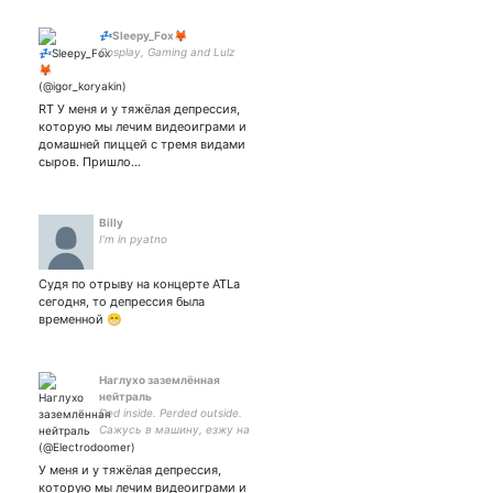
💤Sleepy_Fox🦊
Cosplay, Gaming and Lulz
RT У меня и у тяжёлая депрессия,
которую мы лечим видеоиграми и
домашней пиццей с тремя видами
сыров. Пришло…
Billy
I’m in pyatno
Судя по отрыву на концерте ATLа
сегодня, то депрессия была
временной 😁
Наглухо заземлённая
нейтраль
Ded inside. Perded outside.
Сажусь в машину, езжу на
машине, выхожу из
машины, решаю проблемы.
У меня и у тяжёлая депрессия,
которую мы лечим видеоиграми и