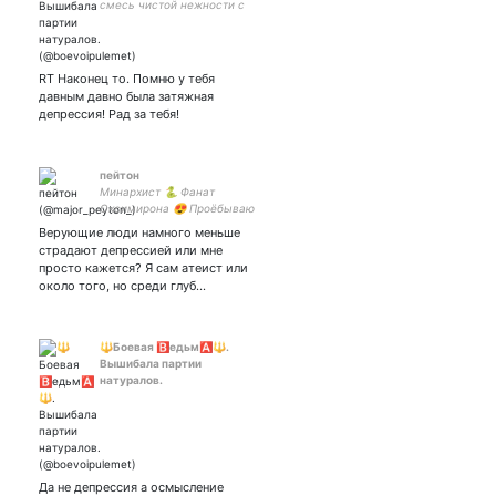
смесь чистой нежности с
нечистой силой
RT Наконец то. Помню у тебя
давным давно была затяжная
депрессия! Рад за тебя!
пейтон
Минархист 🐍 Фанат
Оксимирона 😍 Проёбываю
всё что только можно, но
Верующие люди намного меньше
стараюсь перестать это
страдают депрессией или мне
делать
просто кажется? Я сам атеист или
около того, но среди глуб…
🔱Боевая 🅱️едьм🅰️🔱.
Вышибала партии
натуралов.
Да не депрессия а осмысление