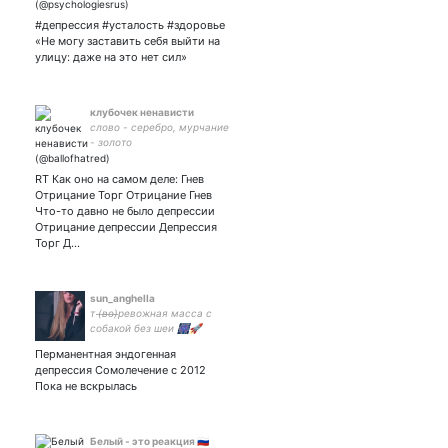
#депрессия #усталость #здоровье
«Не могу заставить себя выйти на
улицу: даже на это нет сил»
клубочек ненависти
слово - серебро, мурчание
- золото
RT Как оно на самом деле: Гнев
Отрицание Торг Отрицание Гнев
Что-то давно не было депрессии
Отрицание депрессии Депрессия
Торг Д…
sun_anghella
т (̶в̶о̶)̶ревожная масса с
собакой без шеи 🎆🚀
Перманентная эндогенная
депрессия Сомолечение с 2012
Пока не вскрылась
Белый - это реакция 🇷🇺