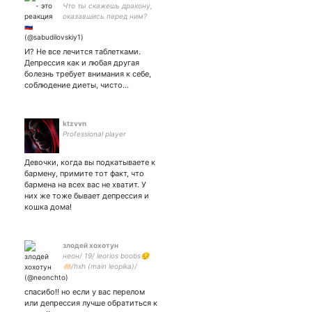
Что ты скажешь дракону,
оказавшись перед ним?
И? Не все лечится таблетками.
Депрессия как и любая другая
болезнь требует внимания к себе,
соблюдение диеты, чисто…
ktzvvn
Professional player
Девочки, когда вы подкатываете к
бармену, примите тот факт, что
бармена на всех вас не хватит. У
них же тоже бывает депрессия и
кошка дома!
злодей хохотун
неон/ 19/ leorios boobs😔
🤲🏻/hxh (main leopika)/
лгбткиап+/ art rt acc:
спасибо!! но если у вас перелом
или депрессия лучше обратиться к