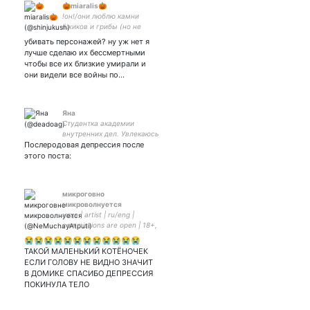
🎃miaralis🎃
!он!/они люблю камни
ёжиков и грибы (но не
кушать)
убивать персонажей? ну уж нет я
лучше сделаю их бессмертными
чтобы все их близкие умирали и
они видели все войны по…
Яна
Студентка академии
внутренних дел. Увлекаюсь
Послеродовая депрессия после
криминологией.
этого поста:
микроговно
микроволнуется
кица | artist | ru/eng |
commissions are open | 18+,
sometimes NSFW | art rt acc
😭😭😭😭😭😭😭😭😭😭😭😭
| КОЗЛЫ В ТАЗИКЕ
ТАКОЙ МАЛЕНЬКИЙ КОТЁНОЧЕК
ЕСЛИ ГОЛОВУ НЕ ВИДНО ЗНАЧИТ
В ДОМИКЕ СПАСИБО ДЕПРЕССИЯ
ПОКИНУЛА ТЕЛО