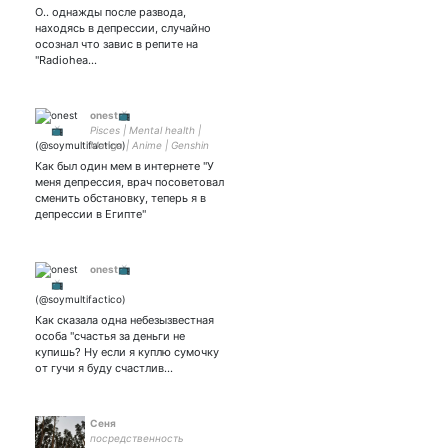
О.. однажды после развода,
находясь в депрессии, случайно
осознал что завис в репите на
"Radiohea…
onest📺
Pisces | Mental health |
Manga | Anime | Genshin
player | Fan of Ким ЖуЖу |
Как был один мем в интернете "У
AHS | Horros | Cookie run
меня депрессия, врач посоветовал
сменить обстановку, теперь я в
депрессии в Египте"
onest📺
Как сказала одна небезызвестная
особа "счастья за деньги не
купишь? Ну если я куплю сумочку
от гучи я буду счастлив…
Сеня
посредственность