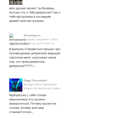
мои друзья: может ты болеешь,
потому что у тебя депрессия? как у
тебя настроение в последнее
время? моё настроение…
ёбтвоюмать
musician, songwriter, artist,
stand-up, punk-mom /я
Полина я много чего
В выпуске «Справиться проще» про
делаю/инст:pollywoody
послеродовую депрессию ведущая
спросила меня: «расскажи какая
она, это прям депрессия
депрессия?????» …
Diggy "Kassandra"
Besiege deine Depression/
Ängste Du kannst dich selber
befreien Simple Schnell
#депрессия у тебя голова
Effektiv Ich möchte dir
закружилась это должно
helfen Seltsam funktioniert
прекратиться. Почему кружится
aber! NO FINANCIAL
голова. почему мой мир
INTERESTS!
становится все…