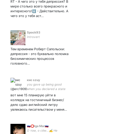
RT - А чего это у тебя депрессия? В
мире столько всего прекрасного и
интересного!⬇️ - Действительно. А
чего это у тебя аст…
Spock93
Introvert
Тем временем Роберт Сапольски:
депрессия - это буквально поломка
биохимических процессов
головного…
кис szuy
you gave up being good
when you declared a state
of war | 172/63, max 69, min
вот мне 15 планирую уйти в
55
колледж на гостиничный бизнес/
дело сдаю английский литру
увлекаюсь писательством у меня…
🇷🇺⭕lga Mar🇷🇺
О том, о сём...✍ Не