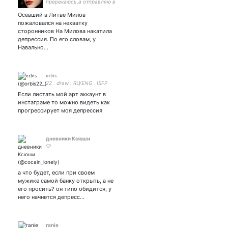
пререкаюсь,а отправляю в
ч/с. Не подписываюсь на
Осевший в Литве Милов
иностранцев.#NO_DM
пожаловался на нехватку
#ЗаРоссию 🇷🇺 #ЗаПутинa
сторонников На Милова накатила
Цитирую свежую инфу из
депрессия. По его словам, у
телеги ©
Навально…
𝔬𝔯𝔟𝔦𝔰
22 . draw . RU/ENG . ISFP
Если листать мой арт аккаунт в
инстаграме то можно видеть как
прогрессирует моя депрессия
дневники Ксюши
♡
а что будет, если при своем
мужике самой банку открыть, а не
его просить? он типо обидится, у
него начнется депресс…
ranie