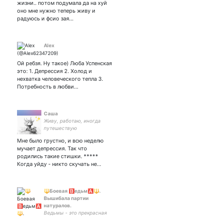
жизни.. потом подумала да на хуй
оно мне нужно теперь живу и
радуюсь и фсио зая…
Alex
Ой ребзя. Ну такое) Люба Успенская
это: 1. Депрессия 2. Холод и
нехватка человеческого тепла 3.
Потребность в любви…
Саша
Живу, работаю, иногда
путешествую
Мне было грустно, и всю неделю
мучает депрессия. Так что
родились такие стишки. *****
Когда уйду - никто скучать не…
🔱Боевая 🅱️едьм🅰️🔱.
Вышибала партии
натуралов.
Ведьмы - это прекрасная