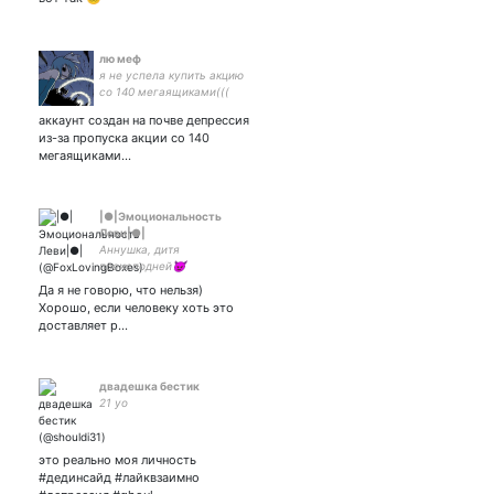
лю меф
я не успела купить акцию
со 140 мегаящиками(((
аккаунт создан на почве депрессия
из-за пропуска акции со 140
мегаящиками...
|●|Эмоциональность
Леви|●|
Аннушка, дитя
преисподней😈
Амбассадор и пилитель
Да я не говорю, что нельзя)
мемов ❤️ Рисую🎨👩‍🎨
Хорошо, если человеку хоть это
Иногда смешно шучу 🗿
доставляет р…
Розмовляю не тільки
російською #укртві 🇺🇦
двадешка бестик
21 yo
это реально моя личность
#дединсайд #лайквзаимно