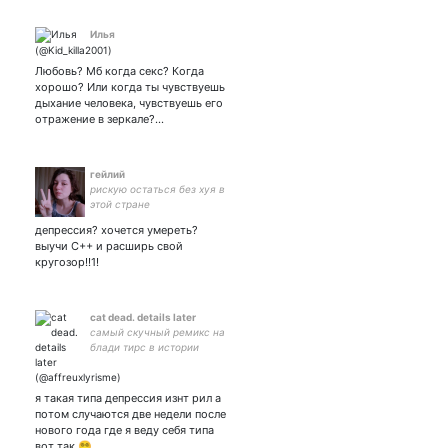
Илья
Любовь? Мб когда секс? Когда
хорошо? Или когда ты чувствуешь
дыхание человека, чувствуешь его
отражение в зеркале?…
гейлий
рискую остаться без хуя в
этой стране
депрессия? хочется умереть?
выучи С++ и расширь свой
кругозор!!1!
cat dead. details later
самый скучный ремикс на
блади тирс в истории
ремиксов на блади тирс.
no more drugs for me, pussy
and religion is all i need. 💜
я такая типа депрессия изнт рил а
потом случаются две недели после
нового года где я веду себя типа
вот так 😵‍💫