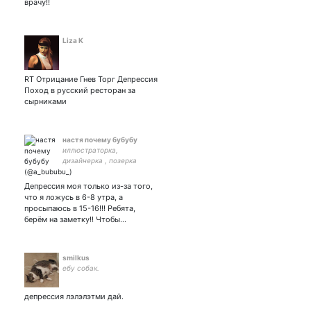
врачу!!
Liza K
RT Отрицание Гнев Торг Депрессия
Поход в русский ресторан за
сырниками
настя почему бубубу
иллюстраторка,
дизайнерка , позерка
Депрессия моя только из-за того,
что я ложусь в 6-8 утра, а
просыпаюсь в 15-16!!! Ребята,
берём на заметку!! Чтобы…
smilkus
ебу собак.
депрессия лэлэлэтми дай.