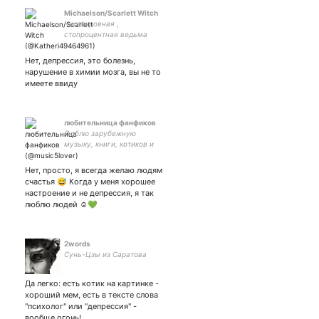
Michaelson/Scarlett Witch
Чистокровная ,
стопроцентная ведьма
Дочь Бобби Сингера
always stay one step ahead
Нет, депрессия, это болезнь,
of your enemy Huntin'
нарушение в химии мозга, вы не то
makes me feel good
имеете ввиду
любительница фанфиков
Люблю зарубежную
музыку, книги, котиков и
делать коллажи 😋💙
Россия обязательно будет
Нет, просто, я всегда желаю людям
счастливой ✌️😌❤️
счастья 😅 Когда у меня хорошее
настроение и не депрессия, я так
люблю людей ☺️💚
2words
Сунь-Цзы из Саратова
Да легко: есть котик на картинке -
хороший мем, есть в тексте слова
"психолог" или "депрессия" -
вообще огонь!