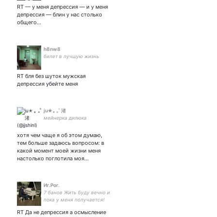
спермотоксикоз и другие
RT — у меня депрессия — и у меня
рассказы | Школьникам и
депрессия — блин у нас столько
k-pop'ерам тут не рады 🖕 |
общего...
#взаимный |
h8nw8
билет в лучшую жизнь
RT бля без шуток мужская
депрессия убейте меня
ju✭ ｡ ₊˚ 渚
мейнерка дилюка
хотя чем чаще я об этом думаю,
тем больше задаюсь вопросом: в
какой момент моей жизни меня
настолько поглотила моя…
Иг.Рог.
7 банов Жить буду вечно и
пока у меня получается!
RT Да не депрессия а осмысление