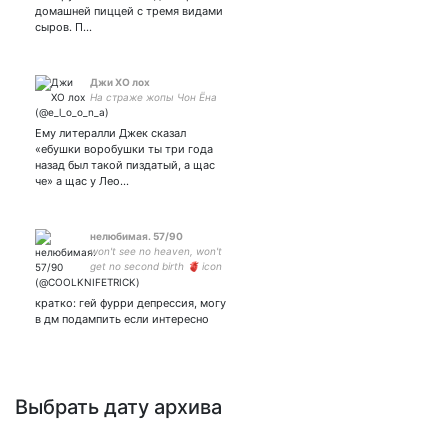
домашней пиццей с тремя видами
сыров. П…
Джи ХО лох
На страже жопы Чон Ёна
Ему литералли Джек сказал
«ебушки воробушки ты три года
назад был такой пиздатый, а щас
че» а щас у Лео…
нелюбимая. 57/90
won't see no heaven, won't
get no second birth 🫀 icon
by
кратко: гей фурри депрессия, могу
в дм подампить если интересно
Выбрать дату архива