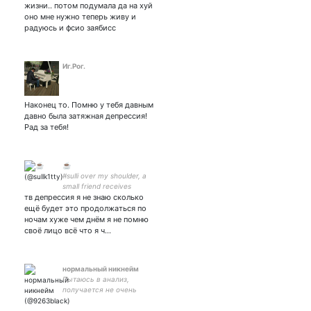
жизни.. потом подумала да на хуй
оно мне нужно теперь живу и
радуюсь и фсио заябисс
Иг.Рог.
Наконец то. Помню у тебя давным
давно была затяжная депрессия!
Рад за тебя!
☕︎
#sulli over my shoulder, a
small friend receives
тв депрессия я не знаю сколько
memories. they easily take
away my windblown colors.
ещё будет это продолжаться по
ночам хуже чем днём я не помню
своё лицо всё что я ч…
нормальный никнейм
Пытаюсь в анализ,
получается не очень