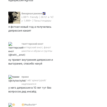
#депрессия #ghoul
бинарная ракиня 🌠
LGBT+ friendly | 26.12: в ЧС
у 1,998+ | Паны/гендеры
exist | Центристка |
я фоткал новый год а получилась
Эгалитаристка | Рисую |
депрессия какаят
Cis-girl | Radfem/PL/
Радикалы/TERF идут нахуй
🧡 | Он/она | 17
твиттерский енот
твиттерский енот, фанат
шмоток и обуви и группы
Пошлая Молли, писатель
фанфиков о себе, обожаю
ну привет внутренняя депрессия и
твиттер и роллы
выгорание, спасибо нахуй
прави
она/ её/ арматурой/
надломился
у него депрессия в 10 лет тут без
вопросов дед инсайд
🌕PhzRstVr*