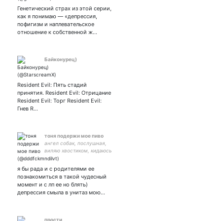
Генетический страх из этой серии,
как я понимаю — «депрессия,
пофигизм и наплевательское
отношение к собственной ж…
Байконурец)
Resident Evil: Пять стадий
принятия. Resident Evil: Отрицание
Resident Evil: Торг Resident Evil:
Гнев R…
тоня подержи мое пиво
ангел собак, послушная,
виляю хвостиком, кидаюсь
под машины ебитесь
п*тише
я бы рада и с родителями ее
познакомиться в такой чудесный
момент и с лп ее но блять)
депрессия смыла в унитаз мою…
прости