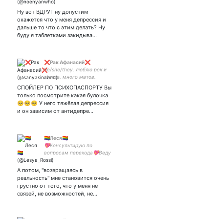
Ну вот ВДРУГ ну допустим
окажется что у меня депрессия и
дальше то что с этим делать? Ну
буду я таблетками закидыва…
❌Рак Афанасий❌
he/she/they. люблю рок и
аниме. много матов.
скорее всего беды с
СПОЙЛЕР ПО ПСИХОПАСПОРТУ Вы
башкой.
только посмотрите какая булочка
🥺🥺🥺 У него тяжёлая депрессия
и он зависим от антидепре…
🏳️‍🌈Леся🏳️‍🌈
💖Консультирую по
вопросам перехода💖Веду
канал на Ютубе💖
А потом, "возвращаясь в
реальность" мне становится очень
грустно от того, что у меня не
связей, не возможностей, не…