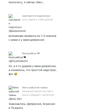
психологу, я сейчас сбил…
смотрите я подсолнух
хочу эрена к себе домой
вспоминаю моменты из 1-3 сезонов
с ними и у меня депрессия
NastyaMraz'❤
Ох, а я то думала у меня депрессия,
а оказалось, что простой недотрах,
фух 😂
Нити забытой тайны
ленивый мешок костей и
мяса собирает скелетное
войско. услышу что-то
негативное про Ласта –
Знакомьтесь: Депрессия, Агрессия
заплюю. ровесница этого
и Пожрать
века, чудовище-лох Несса