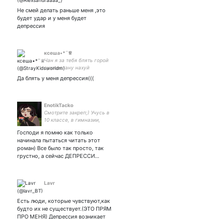
Не смей делать раньше меня ,это
будет удар и у меня будет
депрессия
ксеша•*¨♕︎
Чан я за тебя блять горой
сука встану нахуй
Да блять у меня депрессия(((
EnotikTacko
Смотрите закреп;) Учусь в
10 классе, в гимназии,
афигиваю от учёбы,
Господи я помню как только
стараюсь не быть
начинала пытаться читать этот
трудягой аки робот Удачи
роман) Все было так просто, так
всем, кто в такой же
грустно, а сейчас ДЕПРЕССИ…
ситуации. Мы будем жить!
💙💜❤
Lavr
Есть люди, которые чувствуют,как
будто их не существует.(ЭТО ПРЯМ
ПРО МЕНЯ) Депрессия возникает