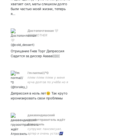
Оказалось, что я токсик
хватает сил, маты слишком долго
немножко, так что будьте
были частью моей жизни, теперь
осторожны.
я…
Достопочтенная 🤍
GODMOTHER
Отрицание Гнев Торг Депрессия
Садится за диссер Ааааа((((((
i'm normal//ⁿ0
плям плям плям у меня
куча долгов по учёбе но я
лежу с котом и листаю
твиттер
Депрессия в ноль лет☹️ Так круто
иронизировать свои проблемы
дакавендишский
грузоотправитель ждёт
Атросвиль
супруже: пансексуал,
артер и очень устал🌌