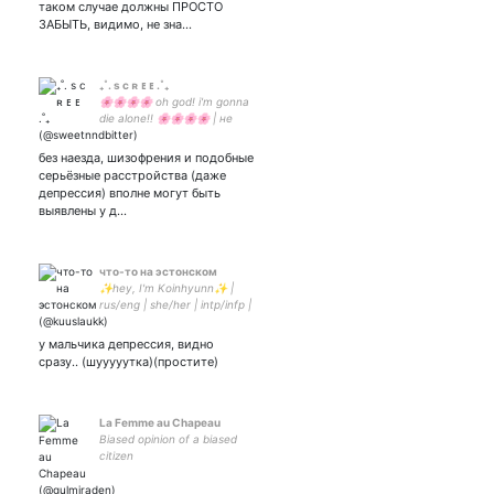
таком случае должны ПРОСТО
ЗАБЫТЬ, видимо, не зна…
₊˚. s c ʀ ᴇ ᴇ .˚₊
🌸🌸🌸🌸 oh god! i'm gonna
die alone!! 🌸🌸🌸🌸 | не
могу полноценно называть
себя радфем но моя
без наезда, шизофрения и подобные
позиция очень близка к
серьёзные расстройства (даже
нему | | it | st | ianowt | tua |
депрессия) вполне могут быть
выявлены у д…
что-то на эстонском
✨hey, I'm Koinhyunn✨ |
rus/eng | she/her | intp/infp |
#MCYT | #mcyttwtrus | I
love tubbo💖 | user pic -
у мальчика депрессия, видно
сразу.. (шууууутка)(простите)
La Femme au Chapeau
Biased opinion of a biased
citizen