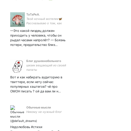
ТаТаРкА.
Твой ночный мотелек🦋
Рассказываю о том, как
сложно любить не того
—Это какой пиздец должен
человека. #Взаимная Ава
приходить у человека, чтобы он
от
рыдал часами напролёт? — Боязнь
потери, предательство близ…
Блог душевнобольного
шизик вещающий из своей
палаты
Вот и как набирать аудиторию в
твиттере, если нету сейчас
популярных хэштегов? чё про
ОМОН писать ? ой да вам ли н…
Обычные мысли
Никому не нужный блог
Недолюбовь #стихи