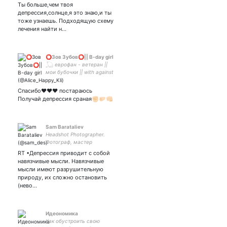
сахар,сладкая,как пралине
Ты больше,чем твоя
депрессия,солнце,я это знаю,и ты
тоже узнаешь. Подходящую схему
лечения найти н…
⭕️Зов Зубов⭕️|| B-day girl
𓆏 еврофан - ветеран ||
мои бубочки || with against
capitalism || F1
Спасибо❤️❤️❤️ постараюсь
Получай депрессия сраная✊🏻🤛🏻👊🏻
Sam Barataliev
Headshot Photographer.
Фотограф, мастер
делового портрета. 10 лет
RT •Депрессия приводит с собой
опыта. 5 лет делал
навязчивые мысли. Навязчивые
обложки ONEMAG. Был
мысли имеют разрушительную
оператором Streetview для
природу, их сложно остановить
Google Maps по
(нево…
Кыргызстану
Идеономика
Как обустроить свою