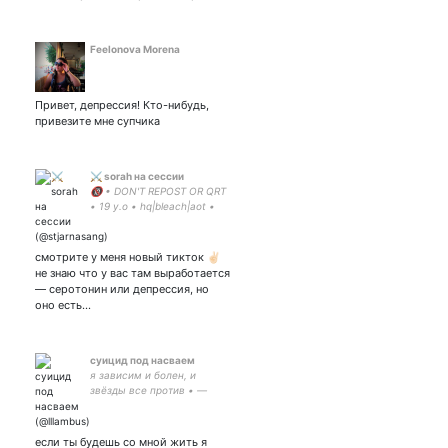
Feelonova Morena
Привет, депрессия! Кто-нибудь,
привезите мне супчика
⚔️ sorah на сессии
🔞 • DON'T REPOST OR QRT
• 19 y.o • hq|bleach|aot •
infp • private: • my soul ♡
смотрите у меня новый тикток ✌🏻
не знаю что у вас там выработается
— серотонин или депрессия, но
оно есть…
суицид под насваем
я зависим и болен, и
звёзды все против • —
закрытка
если ты будешь со мной жить я