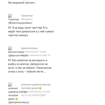
без видимой причин…
Гpeшniцa
#взаимно
RT Я не веду свой твиттер! Его
ведёт моя депрессия а у неё хуевое
чувство юмора.
leprozorskaya
Высокомерная тварь.
Люблю кинематограф. И
вино.
RT Без эмпатии не вытащить и
рыбку из апатии. Депрессия не
волк, в лес не убежит. Паническая
атака с возу – кобыле легче.…
жожная царевна,иногда
пыховая дама 👑
24|косплею|пишу штуки|
шучу шутки|dmc|jjba|
дважды муж внук юп 💖💖
💖💖💖 горяча как жженый