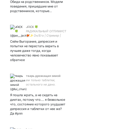
Обида на родственников. Модели
поведения, пришедшие мне от
родственников, которые…
ᒍᗩᑕK 🍀
РАДИКАЛЬНЫЙ ОПТИМИСТ
🦊✨ Он/Его | Стример |
Летсплейщик | Пытаюсь в
Сейм Выгорание, депрессия и
озвучку | Профем |
попытки не перестать верить в
Пансексуал | Небинарный,
лучшее даже тогда, когда
ЛИЭ, ЭФЛВ, ПНВБ, Орк
человечество явно показывает
обратное
тварь дрожащая зимой
ем только таблетки,
остального не дано.
триггерное местечко.
кроме своих колес я еще
Я пошла жрать, а не сидеть на
интересуюсь творческими
диетах, потому что.... я безвольное
штуками. мультифандом.
что, состояние которого ухудшает
закрытка
депрессия и таблетки от нее же?
Да #рпп