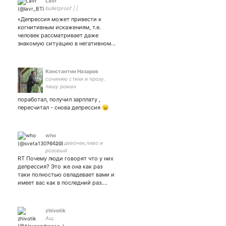
Lavr
bulletproof | |
«Депрессия может привести к
когнитивным искажениям, т.е.
человек рассматривает даже
знакомую ситуацию в негативном…
Константин Назаров
сочиняю стихи и прозу.
пишу роман
поработал, получил зарплату ,
пересчитал - снова депрессия 😠
who
люблю девочек,пиво и
розовый
RT Почему люди говорят что у них
депрессия? Это же она как раз
таки полностью овладевает вами и
имеет вас как в последний раз.…
zhivotik
Ащ.