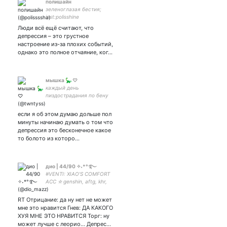
полишайн
зеленоглазая бестия;
inst:polisshine
Люди всё ещё считают, что
депрессия – это грустное
настроение из-за плохих событий,
однако это полное отчаяние, ког…
мышка 🦕 ♡
каждый день
пиздострадания по бену
брюсу не переключайтесь
если я об этом думаю дольше пол
минуты начинаю думать о том что
депрессия это бесконечное какое
то болото из которо…
дио | 44/90 ✧˖*°࿐
#VENTI: XIAO'S COMFORT
ACC ✮ genshin, aftg, khr,
hxh, ronpa, death note,
bubble ✮ добби свободен ✮
RT Отрицание: да ну нет не может
мне это нравится Гнев: ДА КАКОГО
ХУЯ МНЕ ЭТО НРАВИТСЯ Торг: ну
может лучше с леорио... Депрес…