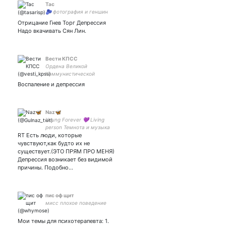
Тас
🫐 фотография и геншин
Отрицание Гнев Торг Депрессия
Надо вкачивать Сян Лин.
Вести КПСС
Ордена Великой
Коммунистической
Революции, Орган
Воспаление и депрессия
Центрального Комитета
Креативной Партии
Свободы Совести.
Naz🦋
Young Forever 💜 Living
person Темнота и музыка
RT Есть люди, которые
🌒
чувствуют,как будто их не
существует.(ЭТО ПРЯМ ПРО МЕНЯ)
Депрессия возникает без видимой
причины. Подобно…
пис оф щит
мисс плохое поведение
Мои темы для психотерапевта: 1.