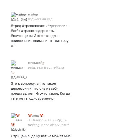
майор
под ногами лед
#тред #тревожность #депрессия
#лгбт #трансгендерность
#самооценка Это я так, для
привлечения внимания к твиттеру,
в…
миньшо🦙
отец, сын и святой дух
Это к вопросу, а что такое
депрессия и что она из себя
представляет. Что-то такое. Когда
ты и не ты одновременно
🤡 лещ 🤡
✧ Heinrich ✧ 19 ✧ ist(f)j ✧
rus/eng ✧ non binary ✧ он/
его ✧ artist ✧ no TERF pls ✧
ART ACC: ✧юп: ✧
Отрицание: да ну нет не может мне