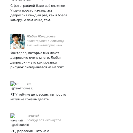
ретушь
С фотографией было всё сложнее.
5469010097861977сбер
У меня просто начиналась
депрессия каждый раз, как я брала
камеру. И чем чаще, тем…
Жибек Жолдасова
психотерапевт-психиатр
высшей категории, кмн
Факторов, которые вызывают
депрессию очень много. Любая
депрессия - это как мозаика,
рисунок складывается из мелких…
sm
RT У тебя не депрессия, ты просто
нихуя не хочешь делать
чачачай
бонжур бля сильвупле
RT Депрессия – это не о