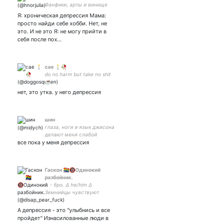
Фанфики, арты и винище
Я: хроническая депрессия Мама:
просто найди себе хобби. Нет, не
это. И не это Я: не могу прийти в
себя после пох…
cae 🕯🥀
do no harm but take no shit
☕️
нет, это утка. у него депрессия
шин
глаза, ноги и язык джисона
делают меня слабой
все пока у меня депрессия
Гаскон 🏳️‍🌈⃤🔞Одинокий
разбойник.
∆ - бро. ∆ he/him ∆
Земнийцы чувствуют
только боль. ∆ You never
settle for less than gold 🇧🇻🏳️‍🌈
А депрессия - это "улыбнись и все
🇷🇺🇩🇪 ∆ Только искренность
пройдет" Изнасилованные люди в
имеет смысл.