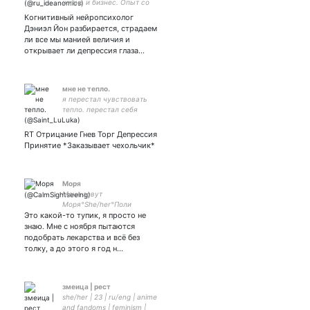
жизнь и бизнес. Опыт со
всего мира
Когнитивный нейропсихолог
Дэниэл Йон разбирается, страдаем
ли все мы манией величия и
открывает ли депрессия глаза…
мне не тепло.
я перестал чувствовать
тепло. перестал себя
обманывать. просто
остановился. идите нахуй,
RT Отрицание Гнев Торг Депрессия
я устал.
Принятие *Заказывает чехольчик*
Моря
Меня зовут
Моря°She/her°Поли
Это какой-то тупик, я просто не
би°РЕТВИЧУ NSFW
КОНТЕНТ°CW: тревожно-
знаю. Мне с ноября пытаются
депрессивное
подобрать лекарства и всё без
расстройство°#jjba
толку, а до этого я год н…
#danganronpa°целую в
щёчку
змеица | рест
she/her | 23 | ru/eng | anime
and fandoms | feminism |