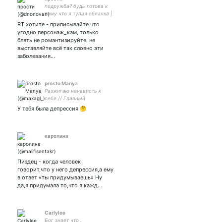
подружба? будь готова к
тому что я тупая ебланка |
генш 712664951 европа |
RT хотите - приписывайте что
закр
угодно персонаж_кам, только
блять не романтизируйте. не
выставляйте всё так словно эти
заболевания…
prosto Manya
Разжигаю ненависть к
себе // Главный
подстрекатель // Ну и
У тебя была депрессия 🤔
конечно же ЧСВ
каролина
Пиздец - когда человек
говорит,что у него депрессия,а ему
в ответ «ты придумываешь» Ну
да,я придумала то,что я кажд…
Carlylee
Бог знает что .