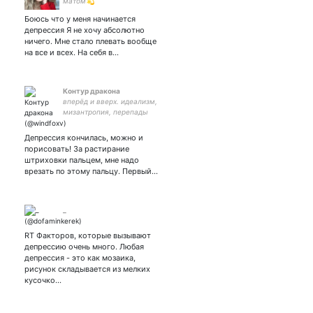
матом💫
Боюсь что у меня начинается
депрессия Я не хочу абсолютно
ничего. Мне стало плевать вообще
на все и всех. На себя в…
Контур дракона
вперёд и вверх. идеализм,
мизантропия, перепады
настроения. противоречия.
в тень, в бездну.
Депрессия кончилась, можно и
порисовать! За растирание
штриховки пальцем, мне надо
врезать по этому пальцу. Первый…
_
RT Факторов, которые вызывают
депрессию очень много. Любая
депрессия - это как мозаика,
рисунок складывается из мелких
кусочко…