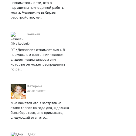
невнимательности, это о
нарушении полноценной работы
мозга. Человек не выбирает
расстройство, не…
чачачай
RT •Депрессия отнимает силы. В
нормальном состоянии человек
владеет неким запасом сил,
которые он может распределять
по ра…
Катерина
кс кс кссипг
Мне кажется что я застряла на
этапе торгов на года два, я должна
была бороться, а не примыкать,
следующий этап это…
J_Hor