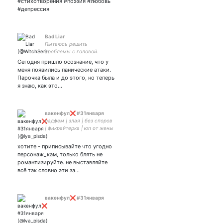
#стихотворения #поэзия #любовь
#депрессия
Bad Liar
Пытаюсь решить
проблемы с головой.
Сегодня пришло осознание, что у
меня появились панические атаки.
Парочка была и до этого, но теперь
я знаю, как это…
вакенфул❌ #31января
радфем | злая | без споров
| фикрайтерка | юп от жены
| алёна швец | 4276 7400
1553 8325 карта сбербанк.
хотите - приписывайте что угодно
персонаж_кам, только блять не
романтизируйте. не выставляйте
всё так словно эти за…
вакенфул❌ #31января