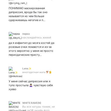
ficwritress | art acc: |
закрытка:
ПОНИМАЮ маскированная
депрессия, вроде бы так оно
называется но чем больше
сдерживаешь негатив и п…
пирка
наслаждайтесь жижей
да я инфантил до мозга костей да
розовые очки ломаются и из-за
этого вероятно у меня не просто
периодические присту…
Lana✨
многодетная мать🐕🐈
У меня сейчас депрессия или я
тупо простыла 💆🏻‍♀️ чувствую себя
хуево
WHITE RAVE(N)
Вы все натуры тонкие, не
так ли?© дизайн фото