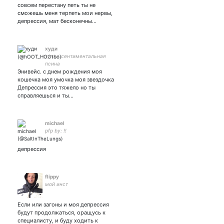
совсем перестану петь ты не
сможешь меня терпеть мои нервы,
депрессия, мат бесконечны…
худи
тупая сентиментальная
псина
Энивейс. с днем рождения моя
кошечка моя умочка моя звездочка
Депрессия это тяжело но ты
справляешься и ты…
michael
pfp by: !!
депрессия
flippy
мой инст
Если или загоны и моя депрессия
будут продолжаться, оращусь к
специалисту, и буду ходить к