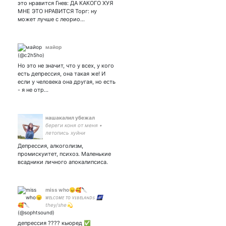
это нравится Гнев: ДА КАКОГО ХУЯ
МНЕ ЭТО НРАВИТСЯ Торг: ну
может лучше с леорио…
майор
Но это не значит, что у всех, у кого
есть депрессия, она такая же! И
если у человека она другая, но есть
- я не отр…
нашакалил убежал
береги коня от меня •
летопись хуйни
Депрессия, алкоголизм,
промискуитет, психоз. Маленькие
всадники личного апокалипсиса.
miss who😠🥰🔪
ᴡᴇʟᴄᴏᴍᴇ ᴛᴏ ᴠɪʙᴇʟᴀɴᴅs 🌌
they/she💫
депрессия ???? кьюред ✅