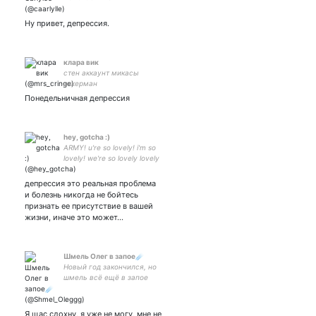
Ну привет, депрессия.
клара вик
стен аккаунт микасы
аккерман
Понедельничная депрессия
hey, gotcha :)
ARMY! u're so lovely! i'm so
lovely! we're so lovely lovely
lovely !...
депрессия это реальная проблема
и болезнь никогда не бойтесь
признать ее присутствие в вашей
жизни, иначе это может…
Шмель Олег в запое☄️
Новый год закончился, но
шмель всё ещё в запое
#взаимная #читайтеменя
#яПидор
#продамочконедорого
Я щас сдохну, я уже не могу, мне не