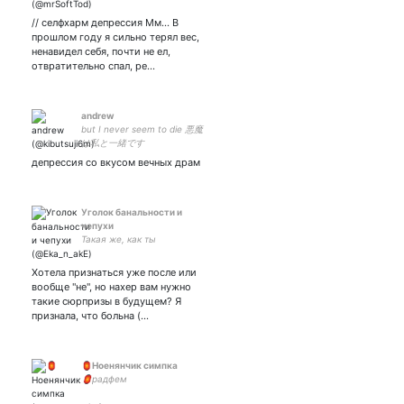
мультифандом, щитпост,
nsfw🌌пью мочу, не
// селфхарм депрессия Мм... В
обращайте внимания🌌
прошлом году я сильно терял вес,
ненавидел себя, почти не ел,
отвратительно спал, ре…
andrew
but I never seem to die 悪魔
は私と一緒です
депрессия со вкусом вечных драм
Уголок банальности и
чепухи
Такая же, как ты
Хотела признаться уже после или
вообще "не", но нахер вам нужно
такие сюрпризы в будущем? Я
признала, что больна (…
🏮Ноенянчик симпка
🏮радфем