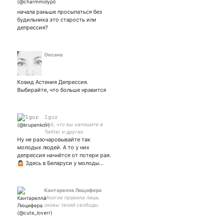
начала раньше просыпаться без
будильника это старость или
депрессия?
Оксана
Ковид Астения Депрессия.
Выбирайте, что больше нравится
𝙸𝚐𝚘𝚛
Всё, что вы напишите в
Twitter и других
Ну не разочаровывайте так
социальных сетях, может
и будет использовано
молодых людей. А то у них
против вас
депрессия начнётся от потери рая.
🤷🏻 Здесь в Беларуси у молоды…
Кантарелла Люцифера
Многие правила лишь
оковы твоей свободы.
Делай что хочешь, пока это
не вредит другим людям;)