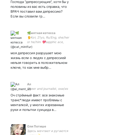
Господа "депрессующие", хотя бы у
половины из вас есть справка, что
ВРАЧ поставил вам депрессию?
Если вы словили гр…
🌿мятная котесса
🐈Кот, 21yo, Ru/Eng, she/her
or he/him 💖sapphic ace,
афаб жижа 🌿студентка-
биолух 👾(квир)радфем 🚫
моя депрессия разрушает мою
blocking antis, terfs & other
жизнь если о людях с депрессией
trash. Not nsfw free
нельзя говорить в положительном
ключе, то как мне выбр…
Ал
Queer and journalist, они/их
Оч стрёмный факт: все знакомые
транс*люди имеют проблемы с
менталкой, у многих изрезанные
руки и попытки суицида в…
Оля Потише
Здесь мечтают и ругаются