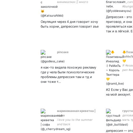
минималках || много
#я_сап
ретвичу и плачу || header
#bungo
by
добрее
божьи.
Депрессия - это
(Рп + 
Овуляция через 4 дня говорит хочу
приговор, и она
быть хорни, депрессия говорит аъе
проявляться как
так и в лёгкой. 
pincaкe
🐥Пози
РаМиЛь
💛
Я #вза
я как-то видела похожую рекламу
рил #и
где у чела были психологические
#футбо
проблемы депрессия там и тд и
моя жи
они тоже т…
#мемы 
на мен
#2 Если у Вас д
ЗАКРЕП!
на мой аккаунт.
маринованная креветка |
груст
софа
делова
i love you to the summer
мать т
and back
свинок
все бл
депрессия — это