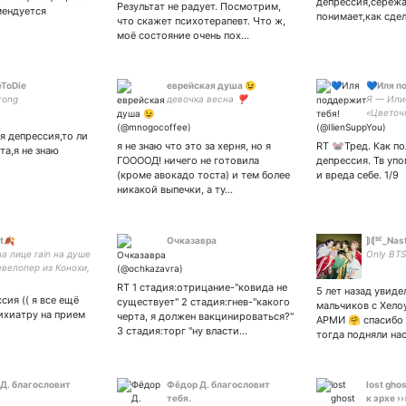
депрессия,сережа 
Результат не радует. Посмотрим,
мендуется
маленьк
понимает,как сде
что скажет психотерапевт. Что ж,
ссылке 
моё состояние очень пох…
ToDie
еврейская душа 😉
💙Иля п
rong
девочка весна ❣️
Я — Или
«Цветоч
и я здес
яя депрессия,то ли
того, ч
я не знаю что это за херня, но я
RT 🐭Тред. Как по
та,я не знаю
тебя! За
ГООООД! ничего не готовила
депрессия. Тв уп
всегда 
(кроме авокадо тоста) и тем более
и вреда себе. 1/9
в Магаз
никакой выпечки, а ту…
t🍂
Очказавра
⟭⟬ᴮᴱ_Nas
на лице rain на душе
Only BTS
девелопер из Конохи,
Итачи, Тарталью и
RT 1 стадия:отрицание-"ковида не
5 лет назад увиде
ку
сия (( я все ещё
существует" 2 стадия:гнев-"какого
мальчиков с Хело
сихиатру на прием
черта, я должен вакцинироваться?"
АРМИ 🤗 спасибо 
3 стадия:торг "ну власти…
тогда подняли на
Д. благословит
Фёдор Д. благословит
lost ghos
тебя.
к эрхе ››