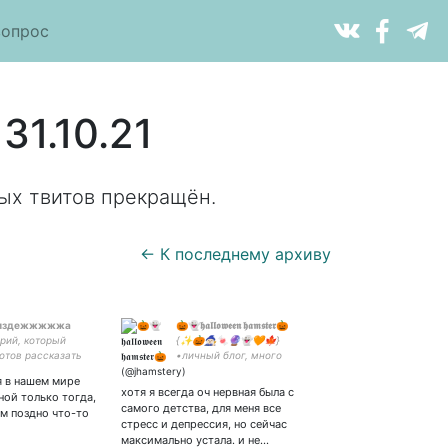
вопрос
31.10.21
ых твитов прекращён.
← К последнему архиву
 пиздежжжжжа
🎃👻𝖍𝖆𝖑𝖑𝖔𝖜𝖊𝖊𝖓 𝖍𝖆𝖒𝖘𝖙𝖊𝖗🎃
рий, который
{✨🎃🧙🏻‍♀️🍬🔮👻🧡🍁}
отов рассказать
•личный блог, много
, чтобы
нытья, но иногда бываю
 в нашем мире
ать вас 💙💚🤍🌿
интересной •infj, libra♎️
хотя я всегда оч нервная была с
ной только тогда,
ите поболтать о
#мультифандом в музыке,
самого детства, для меня все
м поздно что-то
сём и выпить
сериалах и аниме🍰
стресс и депрессия, но сейчас
чая или кофе.
максимально устала. и не…