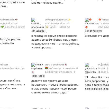
эд на второй сезон
мне мог помочь психо…
торый…
ка Мотылёк🦇
сейлор вселенная.✨
🍁Yanva
о дня, братья-
мой личный блог.☁️
/* само
💚 || он/его || 20 лет
|031020|♡ 《пока ты
солнышк
лингвист || 👽
рядом, всё как-то так
согласн
замечательно.》
#РинаСд
в последнее время дикое желание
В смысле это деп
Торг Депрессия
ходить во всём чёрном нет, у меня
, мать его
не депрессия и не что-то подобное,
у меня просто…
рей арт
сиги и серёжки 👻
yu|aalok
ильная феминистка.
🏳️‍🌈 люблю сыр и женщин ❦
lesbian |
фикрайтер ❦ писатель ❦
modao | a
овен ❦ infj ❦ она/её/ты ❦
мгчд | р
RT ⋅ zhanulka — с
🔞 ❦ щитпостинг ❦ мамка-
отведите
ессия нахуй я в
давайте все просто дружно
тебя депрессия, 
мойра пейринга #курики ❦
комфорч
десять лет и шесть
помолимся, чтобы с новой работой
бога я тебя жела
Шизуку
на таблетках
в мою жизнь пришли не депрессия
тем не менее, я в
с выгоранием, а много де…