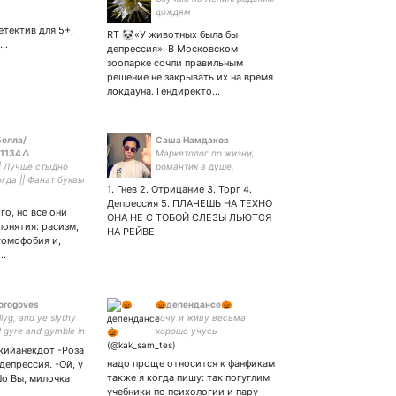
дождям
етектив для 5+,
RT 🐼«У животных была бы
к…
депрессия». В Московском
зоопарке сочли правильным
решение не закрывать их на время
локдауна. Гендиректо…
елла/
Cаша Намдаков
1134△
Маркетолог по жизни,
| Лучше стыдно
романтик в душе.
гда || Фанат буквы
1. Гнев 2. Отрицание 3. Торг 4.
ему слово он
Депрессия 5. ПЛАЧЕШЬ НА ТЕХНО
ответ || Entp-а ||
го, но все они
ОНА НЕ С ТОБОЙ СЛЕЗЫ ЛЬЮТСЯ
 Закрытка ||
онятия: расизм,
НА РЕЙВЕ
дни до переезда
гомофобия и,
и…
orogoves
🎃депендансе🎃
lyg, and ye slythy
хочу и живу весьма
d gyre and gymble in
хорошо учусь
 All mimsy were ye
концентрироваться на
кийанекдот -Роза
es; And ye mome
нужном, больше трудиться
надо проще относится к фанфикам
депрессия. -Ой, у
tgrabe.
и меньше волноваться
также я когда пишу: так погуглим
Шо Вы, милочка
учебники по психологии и пару-