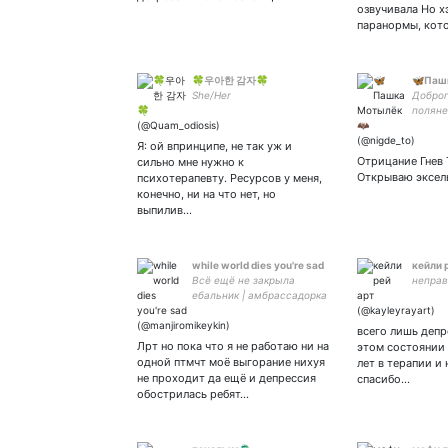
озвучивала Но х
паранормы, ко
🍀우아한 감자🍀
🦋Паш
She/Her
Доброг
поляне!
|| куни
Я: ой впринципе, не так уж и
Отрицание Гнев 
сильно мне нужно к
Открываю эксель
психотерапевту. Ресурсов у меня,
конечно, ни на что нет, но
выпилив…
while world dies you're sad
кейли 
Всё ещё не закрыла
неправ
ебальник | амбрассадорка
тупого контента | tokrev,
bsd | feel like God | Настя
всего лишь депр
сама пошла нахуй
Лрт но пока что я не работаю ни на
этом состоянии 
одной птмчт моё выгорание нихуя
лет в терапии и 
не проходит да ещё и депрессия
спасибо…
обострилась ребят…