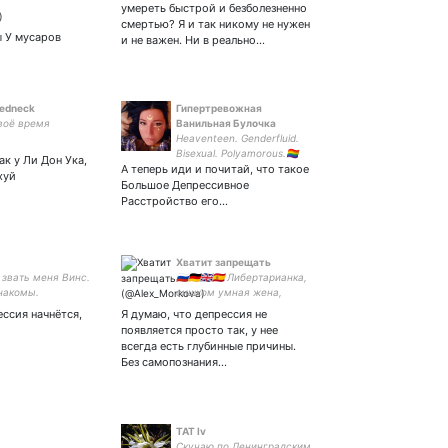
0 1501
умереть быстрой и безболезненно
смертью? Я и так никому не нужен
ы У мусаров
и не важен. Ни в реально…
redneck
Гипертревожная
воё время
Ванильная Булочка
Heaventeen. Genderfluid.
Bisexual. Polyamorous.🏳️‍🌈
ак у Ли Дон Ука,
А теперь иди и почитай, что такое
хуй
Большое Депрессивное
Расстройство его…
Хватит запрещать
звать меня Винс.
🇷🇺🇩🇪🇬🇧🇪🇸 Либертарианка,
накомы.
сишком умная жена,
студентка юрфака, кассир
ессия начнётся,
Я думаю, что депрессия не
Пятёрочки. Уберу этот
появляется просто так, у нее
статус, когда в РФ
всегда есть глубинные причины.
поменяется власть.
Без самопознания…
TAT lv
Скучаю по Ленинградским