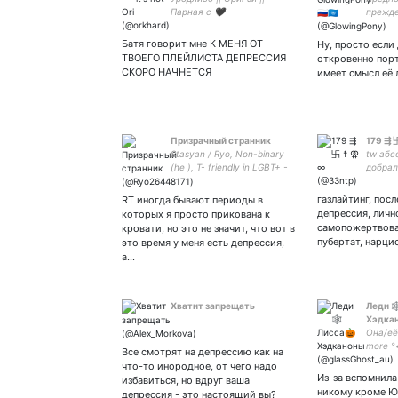
Парная с 🖤
прежде
Батя говорит мне К МЕНЯ ОТ
Ну, просто если
ТВОЕГО ПЛЕЙЛИСТА ДЕПРЕССИЯ
откровенно порт
СКОРО НАЧНЕТСЯ
имеет смысл её 
Призрачный странник
179 ⇶ 
Stasyan / Ryo, Non-binary
tw абс
(he ), T- friendly in LGBT+ -
добрал
art - wishlist -закрытка
присп
и земл
газлайтинг, пос
RT иногда бывают периоды в
девств
депрессия, личн
которых я просто прикована к
самопожертвова
кровати, но это не значит, что вот в
пубертат, нарци
это время у меня есть депрессия,
а…
Хватит запрещать
Леди 
Хэдка
Она/её 
more °
Все смотрят на депрессию как на
Мамка
что-то инородное, от чего надо
Из-за вспомнила
избавиться, но вдруг ваша
никому кроме Ю
депрессия - это настоящий вы?