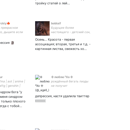
тройку статей о лей…
rckiy🍁
boblaif
е прекрасное
Будущее более
о, дышите если
настоящего - детский сон,
ы #Ринасексуал
всё ж все ж умрём.
Осень... Красота - первая
елайRAWR*/
Обретя жизнь кванта.
рессия 🗿
ассоциация; вторая, третья и т.д. -
Останутся слова,квантово
картинная листва, свежесть хо…
индевеющие на скрижалях
Вечности: иных смыслов
тенета
ur
𖧷 люблю ²Хо 𖧷
 fma | aot | anime |
рождённый бегать пизды
ftg | genshin |
не получит
адфем взгляды |
индром бога "у
 пж к психиатрке |
депрессия, настя удалила твиттер
у меня синдром
у Джинн, Ханджи,
(((((((((
ю только плохого
сегда с тобой…