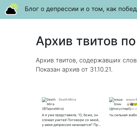
Блог о депрессии и о том, как побед
Архив твитов по
Архив твитов, содержавших слов
Показан архив от 31.10.21.
Death Mirra
маша 
🤘🏼🏳️
недосо
недох
А я уже представила. "О, боже, он
ты сильная жабо
недожу
сломал унитаз! Поговори со мной,
недоре
у меня депрессия начинается!" Пр…
в жопе
голове