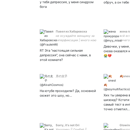
MILF
у тебя депрессия, у меня синдром
обруч, а он тебе
бога
Павел из Хабаровска
жена п
не осуждайте женщину за
всё ес
гиперфиксации | много ною
ничего
и репощу
Девочки, у меня
RT Эта "настоящая сильная
снова оказался 
депрессия", она сейчас с нами, в
😭💔
этой комнате?
月の太子
🍂ones
На ютубе проходили? Да, основной
Хих ты уверена 
сюжет это шоу, но…
шизоид? Кстати 
самый тест в ин
точно отметил…
Sorry, it's not Ori
Glowing
Уродливо || ОриРэй ||
Предп