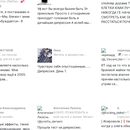
уппа |Люблю~ 💕|
спойлер дорама 
ица ~💙
КЛЕТКИ ЮМИ ЛУЧ
Уф вот бы всегда быхим быть Эт
и, я постанываю и
НИКОГДА ГЕ НАЧ
прикольно Просто с отходняком
 ~Мм, ближе г зиме
СМОТРЕТЬ КАК О
приходит головная боль и
робуждается~ Я
РАССТАТЬСЯ ПОЧ
дичайшая депрессия А еслиб мы…
 ЖУЧЕНЯ
Лина
черизар
 на пенсии
Житель в депрессии…
🎏 стэн
д. росла в дет-
соскэ | р
люблю рыбалку.
увуня | 
авляете насколько
RT хэд на то что 
Чувствую себя опустошенным……
а.
и спит🎏
онимаю. Мне
брахмой майки п
Депрессия. День 1.
вор ещё в 2005.
поглотила апатия
прав…
причем настолько
утрам са…
а Александровна
Апатичная Ла(е)нь
й.
ева
БОБРО ПОЖАЛОВАТЬ в
ты кто?|
р онлайн
моё нытьё о жизни. Может
спросил. 
будет и что-нибудь
[ #сероволк ]❗️tw
🫀не лез
ые эффекты, такие
весёлое. Попробую
для осо
когда у олега об
Прошла тест на депрессию.
галлюцинации, звон
научиться шутить😵‍💫
virgo ♍️