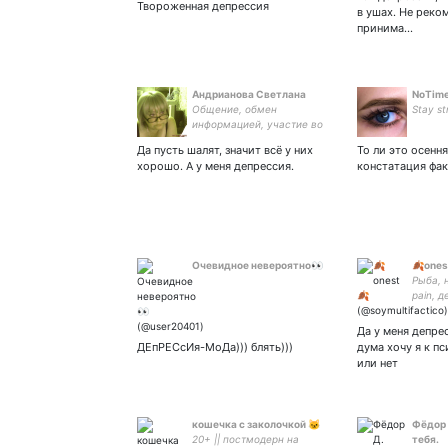
Твороженная депрессия
в ушах. Не реко
принима…
Андрианова Светлана
NoTime
Общение, обмен
Stay st
информацией, участие во
всем- становятся
Да пусть шалят, значит всё у них
То ли это осенн
смыслом жизни. Не
хорошо. А у меня депрессия.
констатация фак
оставайтесь
равнодушными, имейте
свое мнение, приносите
пользу обществу.
Очевидное невероятно👀
🍂ones
Рыба, 
pain, 
люблю 
Курапи
Да у меня депрес
ДЕпРЕСсИя-МоДа))) блять)))
дума хочу я к п
или нет
кошечка с заколочкой 🐱
Фёдор 
20+ || постмодерн на
тебя.