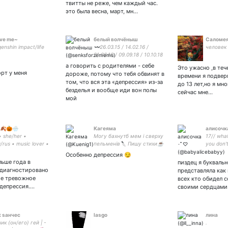
твитты не реже, чем каждый час.
это была весна, март, мн…
ove me~
белый волчёныш
Саломе
enshin impact/life
〰️26.03.15 / 14.02.16 /
человек
21.06.16 / 09.09.18 / 10.10.18
/ 27.02.20 / 19.06.21〰️ INTP
а говорить с родителями - себе
Это ужасно ,в те
если кто не понял люблю
орт у меня
дороже, потому что тебя обвинят в
времени я подвер
баки и олега волкова
том, что вся эта «депрессия» из-за
до 13 лет,но я мн
безделья и вообще иди вон полы
сейчас мне…
мой
🍂🎃🌧️
Кагеяма
алисочк
• she/her •
Могу бахнутб мем і сверху
17// wha
/rus • music lover •
пельменів🔪 Пишу стихи☕
you don't
over • mental health
Падажжи ёбана, ща войду
like this?
Особенно депрессия 😏
 channel •
в WebDev Python/Django 🕊️
льше года в
пиздец я буквальн
 диагностировано
представляла как
ое тревожное
всех кто обидел с
 депрессия.…
своими сердцами 
 sанчеc
lasgo
лина
к (он/его) гей | -
.