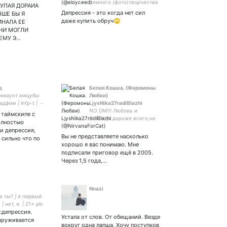
немного (фото)творчества
ТУПАЯ ДОРАИА
Депрессия - это когда нет сил
ШЕ БЫ Я
даже купить обруч🙄
ИНАЛА ЕЕ
НИ МОГЛИ
ЕМУ Э…
д
Белая Кошка. (Феромоны
 аккаунт мицубы
Любви)
адфем | infp-t | －
LjysNika27radiBlazhi
в любви к | наелась
NO DM!!! Любовь и
в таймскипе с
Свобода дороже всего,не
олностью
променяю я их ни на что.
 и депрессия,
Отдам за Любовь свою
Вы не представляете насколько
 сильно что по
жизнь,свою кровь,а за
хорошо я вас понимаю. Мне
Свободу отдам и Любовь.
подписали приговор ещё в 2005.
Кошка гуляет сама по
Через 1,5 года,…
себе!
Nnazi
 а ты? | я первый
| нет, я. | 21+ pls
:депрессия.
ь, я злой| he/him
Устала от слов. От обещаний. Везде
бо внимательных|
наруживается
вокруг одна лапша. Хочу поступков
 писатель с