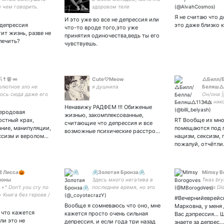
 чем говорить.
здоровом теле
-переодически нездоровый
Я не считаю что д
И это уже во все не депрессия или
дух ,внутренние демоны и
 депрессия
это даже близко 
что-то вроде того,это уже
склонность к
ит жизнь, разве не
принятия одиночества,ведь ты его
саморазрушению.
лечить?
чувствуешь.
卐 ☨ ⚢ ∞
Cute♡Meow
△Билл/Б
олютное зло не
я душнила
Беляш△
ось сюда даже его
Он/она |
ешники прошли мимо
чем нико
Ненавижу РАДФЕМ !!! Обиженые
я осталась
ё || Ты 
леродовая
жизнью, закомплексованные,
енной.
десять в 
остный крах,
RT Вообще их мно
считающие что депрессия и все
Эмпат ||
ние, манипуляции,
помещаются под п
возможные психические расстро…
Считаю 
ссизм и веролом…
нацизм, сексизм, 
пожалуй, отчётл
️ Лисса🎃
🖇️Золотая Бронза🖇️
Mimsy B
ноны
Здесь много негатива в
Twas bryl
•° Don't you cry no
последнее время, но это
toves Di
• Книга без героев /
помогает мне справиться
ye wabe:
#Вечернийеврейс
-Мойра куриков
с этим в жизни🙏 Иногда
borogov
Вообще я сомневаюсь что оно, мне
Марковна, у меня 
токсик, но стараюсь
raths ou
 что кажется
кажется просто очень сильная
Вас дэпрессия... 
работать над собой🥺
ли это не
депрессия, и если года три назад
знаете за депрес…