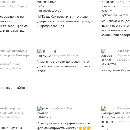
порт мира
🦙 なに 
ustraydogs. Будьте
intp-а ||
 друг к другу, дети
jaejoong 
 Не френдли к терф.
cassiopei
 совершенно не
🐭Тред. Как получить, что у вас
саппорт)
||
мои знакомые: да
 может
депрессия. Тв упоминание суицида
шутит про то что 
 в тяжёлой форме,
и вреда себе. 1/9
все понимают что
Если вы замети…
заканчивай гово
тивный Инвалид :)
✌🏾
Альберт
 ~ Король Твиттера
she/her/viki/vi/vivi
Родился
Люблю с
У меня настолько депрессия что
имный | Я #би | Я
президен
даже лень распаковать коробки с
нвалид | Люблю
не слова
Че случилось? Де
ozon
л и #кофе | Тут вся
знь, #новости и
| Пж подпишитесь
я | ЧЕКНИТЕ МОЙ
епрессия - зайдите
 | Пишу твит...
ный фельдшер
рэйя пэмбер
Самари
я женщина, она,
пока что
роих морских
нахуй мо
, с каждым днём
---- на 
"...могут классифицироваться как
иже к категории
денежку
 когда купила
форма нейроотличности" 🤔🤔🤔