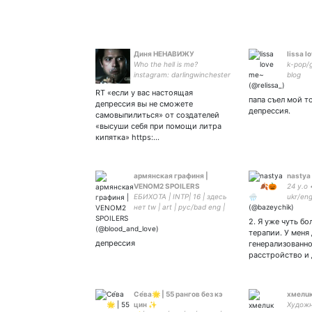
Диня НЕНАВИЖУ
lissa l
Who the hell is me?
k-pop/g
instagram: darlingwinchester
blog
RT «если у вас настоящая
папа съел мой т
депрессия вы не сможете
депрессия.
самовыпилиться» от создателей
«высуши себя при помощи литра
кипятка» https:…
армянская графиня |
nastya 
VENOM2 SPOILERS
24 y.o 
ЕБИХОТА | INTP| 16 | здесь
ukr/eng
нет tw | art | рус/bad eng |
movie l
зачем любовь моя
• blind
2. Я уже чуть бо
пережила тебя к ОТ |
терапии. У меня
оформа от 💜 подружена:
депрессия
генерализованн
расстройство и
Се́ва🌟 | 55 рангов без кэ
xмелuк
цин ✨
Художни