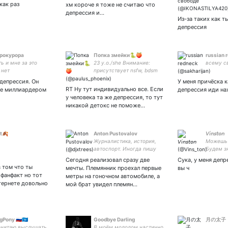
4941 123
 как раз
хм короче я тоже не считаю что
депрессия и…
Из-за таких как т
депрессия
рокурора
Попка змейки🐍🍑
russian 
ть и мне за это
23 y.o./she Внимание:
всему с
 нет
присутствует nsfw, bdsm
тематика и самоанализ,
 депрессия. Он
У меня причёска к
фетиши, кинки и чернуха "я
RT Ну тут индивидуально все. Если
не миллиардером
депрессия иди на
маленькая змея, не
у человека та же депрессия, то тут
поднимайте меня!"©
никакой детокс не поможе…
t🍂
Anton Pustovalov
𝘝𝘪𝘯𝘴𝘵𝘰𝘯
Журналистика, история,
Можешь 
автоспорт. Иногда пишу
Будем з
ужастики для Медиазоны
Сегодня реализовал сразу две
Сука, у меня депр
в том что ты
мечты. Племянник проехал первые
вы ч
фанфакт но тот
метры на гоночном автомобиле, а
тернете довольно
мой брат увидел племян…
Pony 🇷🇺🇺🇳
Goodbye Darling
月の太子
очитаю выслушать
В моём молодом,частично