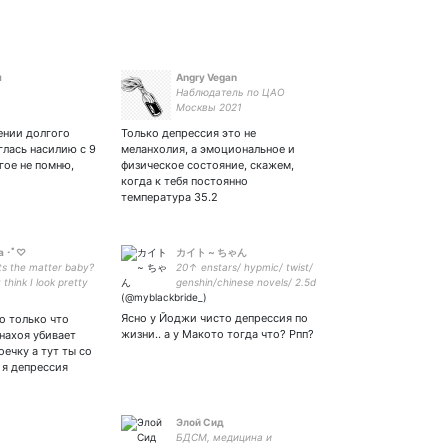
я
Angry Vegan
Наблюдатель по ЦАО
Москвы 2021
чении долгого
Только депрессия это не
глась насилию с 9
меланхолия, а эмоциональное и
огое не помню,
физическое состояние, скажем,
когда к тебя постоянно
температура 35.2
а ･ﾟ♡
カイト ~ ちゃん
ts the matter baby?
20↑ enstars/ hypmic/ twist/
 think I look pretty
genshin/chinese novels/ 2.5d
💕
Ясно у Йоджи чисто депрессия по
о только что
жизни.. а у Макото тогда что? Рпп?
 нахоя убивает
оечку а тут ты со
я депрессия
Элой Сид
БДСМ, медицина и