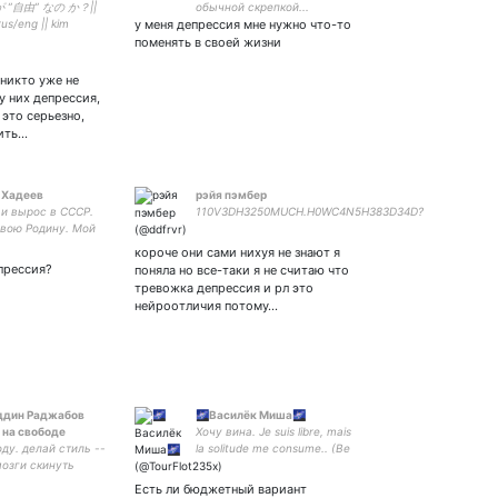
が ”自由” なの か？||
обычной скрепкой...
 rus/eng || kim
у меня депрессия мне нужно что-то
lover || nctzen |
поменять в своей жизни
a ot5 | 2ha | gensh
 никто уже не
у них депрессия,
 это серьезно,
рить…
 Хадеев
рэйя пэмбер
 и вырос в СССР.
110V3DH3250MUCH.H0WC4N5H383D34D?
вою Родину. Мой
т В. В. Путин. Это
короче они сами нихуя не знают я
 это точка зрения.
прессия?
поняла но все-таки я не считаю что
тревожка депрессия и рл это
нейроотличия потому…
ддин Раджабов
🌌Василёк Миша🌌
 на свободе
Хочу вина. Je suis libre, mais
ду. делай стиль --
la solitude me consume.. (Be
мозги скинуть
careful, I don't use TW)
 можно сюда 5559
Есть ли бюджетный вариант