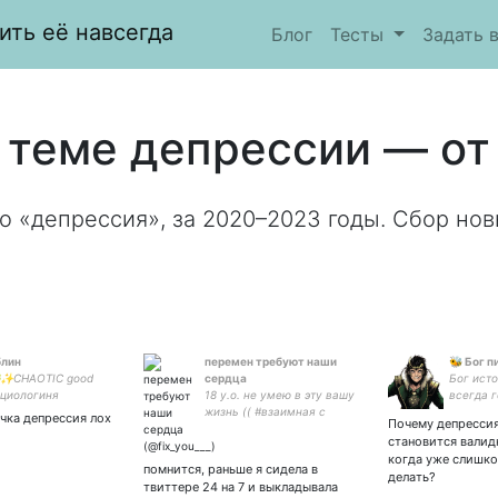
ить её навсегда
Блог
Тесты
Задать 
 теме депрессии — от 
о «депрессия», за 2020–2023 годы. Сбор нов
блин
перемен требуют наши
🐝 Бог
‍🌈🐸✨CHAOTIC good
сердца
Бог исто
циологиня
18 y.o. не умею в эту вашу
всегда г
удожница
жизнь (( #взаимная с
историю
чка депрессия лох
Почему депрессия
рналистка
активными🖤 закрытка -
поддерж
становится валид
петиторка с шилом
💫 Заход
когда уже слишко
 и приколом в
том - о 
помнится, раньше я сидела в
делать?
 🐸
чашечку 
твиттере 24 на 7 и выкладывала