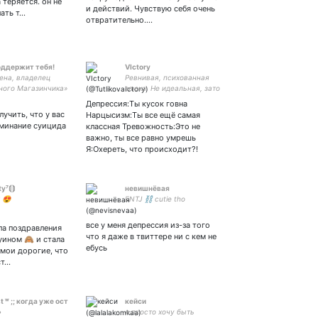
теряется. он не
и действий. Чувствую себя очень
ой буквы. ниже, по
лать т…
отвратительно.…
⬇️
оддержит тебя!
VIctory
ена, владелец
Ревнивая, психованная
ного Магазинчика»
злюка. Не идеальная, зато
ь специально для
настоящая😌
Депрессия:Ты кусок говна
тобы поддержать
лучить, что у вас
Нарцысизм:Ты все ещё самая
ходи почаще, я
оминание суицида
классная Тревожность:Это не
рады новым гостям
важно, ты все равно умрешь
инчике
Я:Охереть, что происходит?!
ty⁷⟬⟭
невишнёвая
 😍
ENTJ ⛓ cutie tho
все у меня депрессия из-за того
ла поздравления
что я даже в твиттере ни с кем не
уином 🙈 и стала
ебусь
мои дорогие, что
ст…
t ʷ ;; когда уже ост
кейси
›
я просто хочу быть