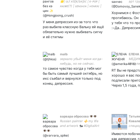
🌟| ᴜʟᴛ ᴀᴛᴢ|ᴋ/ᴅᴀ|ᴅᴄ | ᴋ-ᴘᴏᴘ |
арт гр
ᴀɴɪᴍᴇ(?) | ɢᴇɴsʜɪɴ | ʜᴏɴᴋᴀɪ |
любовн
sᴇᴇʟᴇ, ʜᴜ ᴛᴀᴏ, ᴇᴜʟᴀ, ᴋᴇǫɪɴɢ
Хорнимся с Фост
sɪᴍᴘ | ғᴇᴍɪɴɪsᴛ ‍|🏳️‍🌈| а можно
прогибаюсь. Он:
я почитаю рэп?
У меня депрессия из-за того что
у тебя что то п
раз выбила классную Вальку ей ещё
:~Да.. Депрессия
обязательно нужно выбивать сигну
и её стигмы
malb
ЕЛЕНА
зеркало убьёт меня когда-
МЕДИК.
нибудь, но не сейчас.
инвали
то самое чувство когда у тебя мог
доме. 
RT Вы не предст
Воевал
бы быть самый лучший октябрь, но
хорошо я вас п
икс съебал и вернулся только под
подписали приго
конец. депрессия.
Через 1,5 года, 
варвара oбросова 👁👁
Татьян
Russian painter ⚜️ my life
Ковал
and artwork 🐜 #DigitalArt
спецко
#illustrator #NTF_ru 🐜 🐜
Имеются побочн
как депрессия, 