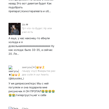
назад Это вот девятая будет Как
подобрать
препарат,психотерапевта и об…
Oh ❤
Тут что-то будет. Ну или
уже есть
А еще, у нас наконец-то ебнули
холода и я
довольнаяяяяяяяяяяяяяяяяяяяя Ну
как холода: было 33-35, а сейчас
20. Ля…
заегусь|★|👑🐷🎗️
гиьару хчу((✷закрытка раз
два cutie in our hearts.
У мя депрессия/псрс Мы с ней
погуляли и она подарила мне
рисуночек А ОН ПРОПАЛ😭😭😭😭
😭😭/гипергрустн,нег к себе
Chris