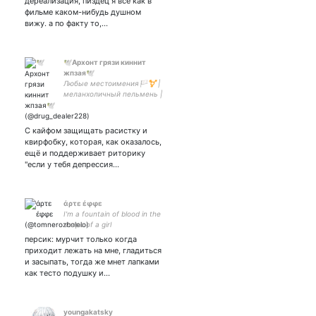
дереализация, пиздец я все как в
фильме каком-нибудь душном
вижу. а по факту то,…
🕊Архонт грязи киннит
жпзая🕊
Любые местоимения🏳️‍⚧️ |
меланхоличный пельмень |
711032645 | тв война
политика сру терф | парная
с
С кайфом защищать расистку и
квирфобку, которая, как оказалось,
ещё и поддерживает риторику
"если у тебя депрессия…
άρτε έφφε
I'm a fountain of blood in the
shape of a girl
персик: мурчит только когда
приходит лежать на мне, гладиться
и засыпать, тогда же мнет лапками
как тесто подушку и…
youngakatsky