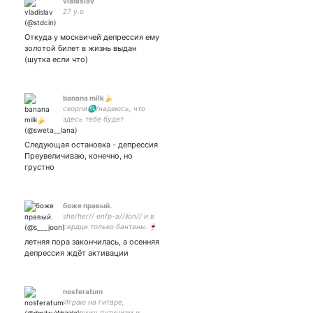
vladislav
27 y.o
Откуда у москвичей депрессия ему
золотой билет в жизнь выдан
(шутка если что)
banana milk🍌
скорпи♏/надеюсь, что
здесь тебе будет
комфортно, мяу~ 🤍 мои
аккаунты: +
Следующая остановка - депрессия
Преувеличиваю, конечно, но
грустно
боже правый.
she/her// enfp-a//lion// и в
сердце только бантаны.🍷
летняя пора закончилась, а осенняя
депрессия ждёт активации
nosferatum
Играю на гитаре,
ненавижу путинизм и