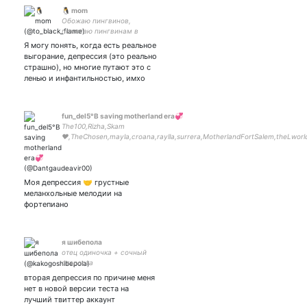
🐧 mom
Обожаю пингвинов,
помогаю пингвинам в
Металлист и геймер.
Я могу понять, когда есть реальное
выгорание, депрессия (это реально
страшно), но многие путают это с
ленью и инфантильностью, имхо
fun_del5°B saving motherland era💞
The100,Rizha,Skam
❤️,TheChosen,mayla,croana,raylla,surrera,MotherlandFortSalem,theLworld
💕yclf. 🌻🌻🌻 Interpreter/teacher: eng/ukr/r lang-s. #switches
Моя депрессия 🤝 грустные
меланхольные мелодии на
фортепиано
я шибепола
отец одиночка + сочный
староста
вторая депрессия по причине меня
нет в новой версии теста на
лучший твиттер аккаунт