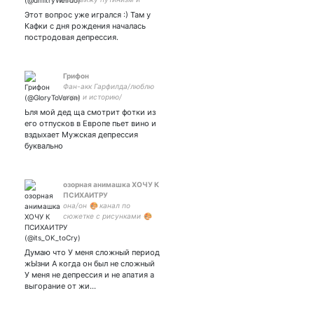
совок. Россия — это
Этот вопрос уже игрался :) Там у
Рахманинов, Чайковский,
Кафки с дня рождения началась
Бунин, но никак не
постродовая депрессия.
текущее правительство.
Грифон
Фан-акк Гарфилда/люблю
игры и историю/
посредник/Ваха, МЕ, ЗВ,
Ьля мой дед ща смотрит фотки из
ведьмак и ЛОТР Фехтун,
его отпусков в Европе пьет вино и
начинающий рекон, швеец
вздыхает Мужская депрессия
и на дуде игрец. Смятенье
буквально
будет моей эпитафией.
озорная анимашка ХОЧУ К
ПСИХАИТРУ
она/он 🎨 канал по
сюжетке с рисунками 🎨
Думаю что У меня сложный период
жЫзни А когда он был не сложный
У меня не депрессия и не апатия а
выгорание от жи…