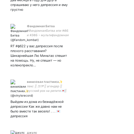
два месяца в году для друга
спрашиваю у него депрессия и ему
грустно
Фандомная Битва
#ФандомнаяБитва или #ФБ
и #ЗФБ – мультифандомная
командная игра Мы
играем с 2011! Наш
RT #фб22 у вас депрессия после
дискорд: Правила и
плохого расставания?
каталоги #ФБ22 по ссылке
Шикарнейшая Лю Миньтао спешит
↓
на помощь. Ну, не спешит — но
коленопрекло…
ʙиниᴧᴏʙᴀя ᴨᴧᴀᴄᴛинᴋᴀ✨
лекс || ꀤꌗ꓄ᖘ || агендер ||
русский рок на репите💌||
из клана поповцев ||
беливер || минские коты
Выйдем из дома из безнадёжной
любимые❤️‍🩹|| ива плакучая,
депрессии Как же давно нам не
а я смешнючий || а если
было вместе так весело! . . . 💌
бревно?
депрессия
джулс