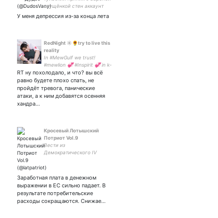
сгущёнкой стен аккаунт
У меня депрессия из-за конца лета
RedNight ☀️🌻try to live this
reality
In #MewGulf we trust!
#mewlion 💞 #Inspirit 💞 in k-
RT ну похолодало, и что? вы всё
pop since 2012 Sorry for my
poor English... Зато великий
равно будете плохо спать, не
и могучий могу
пройдёт тревога, панические
использовать и в хвост, и в
атаки, а к ним добавятся осенняя
гриву
хандра…
Кросевый Лотышский
Потриот Vol.9
Вести из
Демократического IV
Рейха
Заработная плата в денежном
выражении в ЕС сильно падает. В
результате потребительские
расходы сокращаются. Снижае…