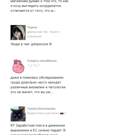
магазинам думаю о том что, то как
я хочу выглядеть координатно
отличается от того, что м…
Чарли.
дремучий лес твоего
сознания.
Люди в тви: депрессия Я:
Смерть неизбѣжна
¯\_(ツ)_/¯
даже в плановых обследованиях
груди довольно часто находят
различные аномалии и патологии
это не значит, что вы ум…
Tamila Doroshenko
Энергетик в регионе 🇷🇺 Z
RT Заработная плата в денежном
выражении в ЕС сильно падает. В