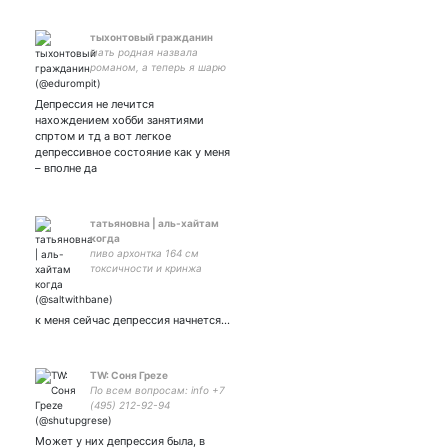
тыхонтовый гражданин
мать родная назвала
романом, а теперь я шарю
за фандомы (рурэп,
рукино, спн, гп, китайфд)
Депрессия не лечится
#взаимный
нахождением хобби занятиями
спртом и тд а вот легкое
депрессивное состояние как у меня
– вполне да
татьяновнa | аль-хайтам
когда
пиво архонтка 164 см
токсичности и кринжа
к меня сейчас депрессия начнется...
TW: Соня Греzе
По всем вопросам: info +7
(495) 212-92-94
Может у них депрессия была, в