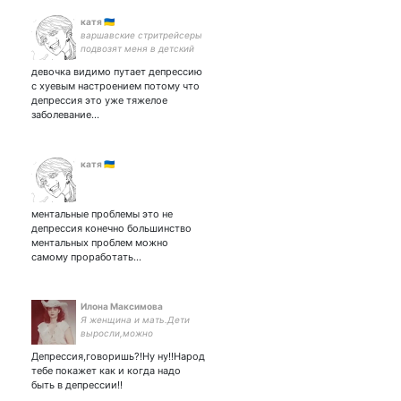
катя 🇺🇦
варшавские стритрейсеры
подвозят меня в детский
сад
девочка видимо путает депрессию
с хуевым настроением потому что
депрессия это уже тяжелое
заболевание…
катя 🇺🇦
ментальные проблемы это не
депрессия конечно большинство
ментальных проблем можно
самому проработать…
Илона Максимова
Я женщина и мать.Дети
выросли,можно
расслабитса!
Депрессия,говоришь?!Ну ну!!Народ
тебе покажет как и когда надо
быть в депрессии!!