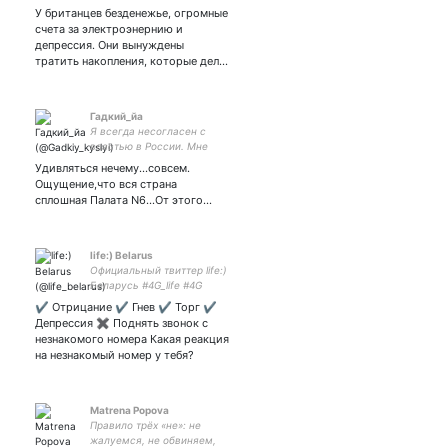
видео, фото, трансляции
У британцев безденежье, огромные
счета за электроэнернию и
депрессия. Они вынуждены
тратить накопления, которые дел…
Гадкий_йа
Я всегда несогласен с
властью в России. Мне
всегда не хватает
Удивляться нечему...совсем.
свободы. Поймите,колбаса
Ощущение,что вся страна
ни при чем.Свобода-это
сплошная Палата N6...От этого…
то,чем живем. АББА-
ЛУЧШЕЕ,ЧТО БЫЛО У
ЛЮДЕЙ!
life:) Belarus
Официальный твиттер life:)
Беларусь #4G_life #4G
✔ Отрицание ✔ Гнев ✔ Торг ✔
Депрессия ✖ Поднять звонок с
незнакомого номера Какая реакция
на незнакомый номер у тебя?
Matrena Popova
Правило трёх «не»: не
жалуемся, не обвиняем,