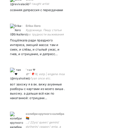
Self-taught artist
осенняя депрессия с пересдачами
Erika-Xero
Художница. Пишу статьи
про трудности выживания
в арт-сообществе. Каждый
Пощёлкала ради праздного
день - праздник: праздник
интереса, эмоций масса: там и
разочарования в
смех, и слёзы, и стылый ужас, и
человечестве.
гнев, и отрицание, и депресс…
‘ тая ♥︎
✿︎*ﾟ︎🎈16, estp | engene moa
kep1yan once etc.
вот захожу я в вк. вижу ахуенные
разборы с картами из моего виша .
выхожу. а дальше всё как по
накатанной: отрицани…
колибри крупного калибра
🏳️‍🌈
.../ 22yo/ queer/ gemini/
slytherin/ сварог/ entp, а