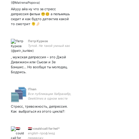
не оправдываемся.
Следуйте не за кем то, а за
Айууу айа ну что за стресс
своей мечтой ✨
депрессия фильм 😵‍💫🥴 а пельмяшь
сидит и как будто детектив какой
то смотрит 🫠🤌🏻
Петр Курков
Тупой. Не такой умный как
ты.
, мужская депрессия – это Джой
Дивижион или Сьюзи и Зе
Бэншис... Но вообще ты молодец.
Бодрись.
ITnan
Все публикации Хабрахабр,
Geektimes в одном месте
Стресс, тревожность, депрессия.
Как выбраться из этого цикла?:
🇪🇬I could call for hel*
english-проф/мед
перевожу,