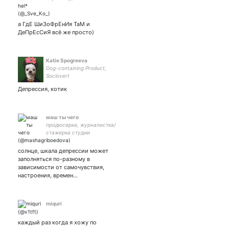
свежеиспеченный
научред. Seo-рус/мед
пишу. Девочка из хорошего
а ГдЕ ШиЗоФрЕнИя ТаМ и
района.
ДеПрЕсСиЯ всё же просто)
Katie Spogreeva
Dog-containing Product,
Sociovert
Депрессия, котик
маш ты чего
продюсерка, журналистка/
стажерка студии
подкастов «Техника речи»/
феминистка/осетинка/
солнце, шкала депрессии может
журфак мгу/bisexual queen/
заполняться по-разному в
she/her 🕊
зависимости от самочувствия,
настроения, времен…
miquri
каждый раз когда я хожу по