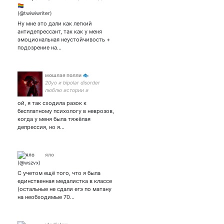
еще котограф, десигнер,
нытик
Ну мне это дали как легкий
антидепрессант, так как у меня
эмоциональная неустойчивость +
подозрение на…
мошлая полли 🐟
20yo и bipolar disorder
люблю истории и
вляпываться в любовь (и в
ой, я так сходила разок к
жизнь влюбляюсь как
бесплатному психологу в неврозов,
кошка)
когда у меня была тяжёлая
депрессия, но я…
яло
С учетом ещё того, что я была
единственная медалистка в классе
(остальные не сдали егэ по матану
на необходимые 70…