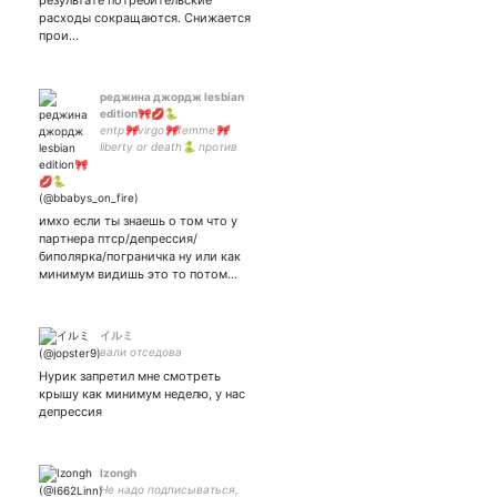
результате потребительские
расходы сокращаются. Снижается
прои…
реджина джордж lesbian
edition🎀💋🐍
entp🎀virgo🎀femme🎀
liberty or death🐍 против
радикалов🎀не кусаюсь,
можно мьючиться🎀
закрытка
имхо если ты знаешь о том что у
партнера птср/депрессия/
биполярка/пограничка ну или как
минимум видишь это то потом…
イルミ
вали отседова
Нурик запретил мне смотреть
крышу как минимум неделю, у нас
депрессия
Izongh
Не надо подписываться,