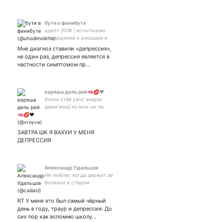
бути в фенибуте
адепт ЗОЖ | испытываю
отвращение к алкашам и
наркоманам | на реабе 🪬
Мне диагноз ставили «депрессия»,
возможны мат и агрессия
не один раз, депрессия является в
частности симптомом пр…
варяша дель рей🫦💋♥️
блинк стэй уанс мидзи
арми моа| ко мне на ты
ЗАВТРА ШК Я ВАХУИ У МЕНЯ
ДЕПРЕССИЯ
Александр Удальцов
Не люблю, когда держат за
болвана в старом
польском преферансе.
Штирлиц
RT У меня это был самый чёрный
день в году, траур и депрессия. До
сих пор как вспомню школу…