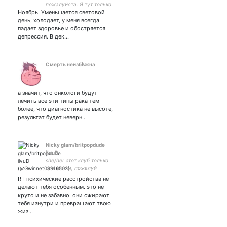
пожалуйста. Я тут только
Ноябрь. Уменьшается световой
читаю и иногда
комментирую
день, холодает, у меня всегда
падает здоровье и обостряется
депрессия. В дек…
Смерть неизбѣжна
а значит, что онкологи будут
лечить все эти типы рака тем
более, что диагностика не высоте,
результат будет неверн…
Nicky glam/britpopdude
ilvuD
she/her этот клуб только
для элиты, пожалуй
включите Depeche mode..
RT психические расстройства не
делают тебя особенным. это не
круто и не забавно. они сжирают
тебя изнутри и превращают твою
жиз…