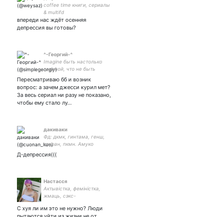
coffee time книги, сериалы
& multifd⠀ ⠀⠀
впереди нас ждёт осенняя
депрессия вы готовы?
^-Георгий-^
Imagine быть настолько
гадиной, что не быть
расистом тебя надо УЧИТЬ
Пересматриваю бб и возник
🇷🇺 танковый спецназ
вопрос: а зачем джесси курил мет?
карательных сил
За весь сериал ни разу не показано,
чтобы ему стало лу…
дакиваки
Фд: дкмк, гинтама, генш,
кекран, пкмн. Амуко
ванлав🤡// – рисовашки// –
Д-депрессия(((
лучшая талантливая
булочка, знайте! 👺💖💖
Настасся
Актывістка, феміністка,
жмаць, сэкс-
кансультантка.
С хуя ли им это не нужно? Люди
пытаются уйти из жизни не от