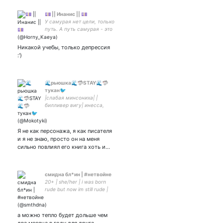
💷 || Инанис || 💷
У самурая нет цели, только
путь. А путь самурая - это
смерть || творю от слова
тварь || Индикаторы тона ||
Никакой учебы, только депрессия
Моя любовь || Солнце
:')
🌊рьюшка🌊🦈STAY🌊🦈
тукан🐦
|слабая минсониха| |
билливер вигу| инесса,
бери ковёр, будем
воровать юлю, мы с чиби
выезжаем, ждём тебя на
Я не как персонажа, я как писателя
государственной границе
и я не знаю, просто он на меня
сильно повлиял его книга хоть и…
смидна бл*ин | #нетвойне
20+ | she/her | i was born
rude but now im still rude |
dead inside дед аутсайд |
агрессивный мёрси-мейн |
FOR CAYDE-6
а можно тепло будет дольше чем