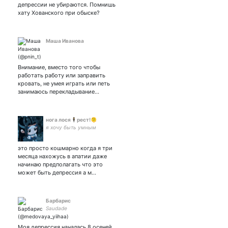
депрессии не убираются. Помнишь
хату Хованского при обыске?
Маша Иванова
Внимание, вместо того чтобы
работать работу или заправить
кровать, не умея играть или петь
занимаюсь перекладывание…
нога лося🕴рест!🫠
я хочу быть умным
это просто кошмарно когда я три
месяца нахожусь в апатии даже
начинаю предполагать что это
может быть депрессия а м…
Барбарис
Saudade
Моя депрессия началась 8 осеней