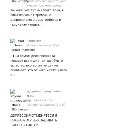
психиатрический стендап.
художница. мои работы
вы чеее, нет тут никакого тона, я
телеграм-канал. мысли и
творчество
сама лечусь от тревожно-
депрессивного расстройства и
прл, какая хандра…
• 𝐟𝐚𝐮𝐬𝐭 𝐥𝐨𝐯𝐞 •
𝑠ℎ𝑎𝑚𝑎𝑛 𝑘𝑖𝑛𝑔 𝑚𝑎𝑖𝑛𝑙𝑦 🤍💉
RT на самом деле песочный
человек выглядит так, как будто
актер только встал, ни хуя не
понимает, что от него хотят, у него
е…
ждунья стоуноушена |
●◈○
(не) ваша Несса |
'sometimes babygirl is a 30
year old man' | АРТАКК
ПЛИЗ ФОЛЛОВЬТЕ
ДЕПРЕССИЯ ОТМЕНЯТЕСЯ Я
СНОВА МОГУ ВЫКЛАДЫВАТЬ
ВИДЕО В ТИКТОК