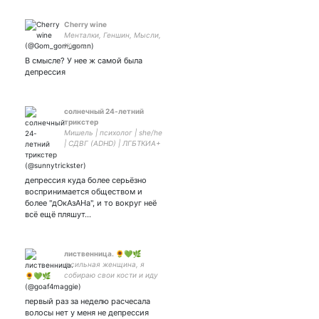
Cherry wine
Менталки, Геншин, Мысли,
Жизнь.
В смысле? У нее ж самой была
депрессия
солнечный 24-летний
трикстер
Мишель | психолог | she/he
| СДВГ (ADHD) | ЛГБТКИА+
френдли
депрессия куда более серьёзно
воспринимается обществом и
более "дОкАзАНа", и то вокруг неё
всё ещё пляшут…
лиственница. 🌻💚🌿
я сильная женщина, я
собираю свои кости и иду
жить.
первый раз за неделю расчесала
волосы нет у меня не депрессия