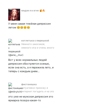
медок я в огне 🍯🔥
У меня самая тяжёлая депрессия
летом 🥴🥴🥴🥴
котлетька с пюрешкой
Немного закосиков,
немного игр и очень много
любви к вкусной еде. На
хорошее настроение и
будущее творчество: 4276
Вот у всех нормальных людей
5900 1236 3916
депрессия обостряется осенью,
если она есть, а я пережила лето, и
теперь с каждым днем…
фистоняшка
ситуативно прихожу в
интернет погадить и на это
надо бы поставить 18+ а то
это уже не мужская депрессия это
времена ну сами
ярмарка позора какая-то
понимаете