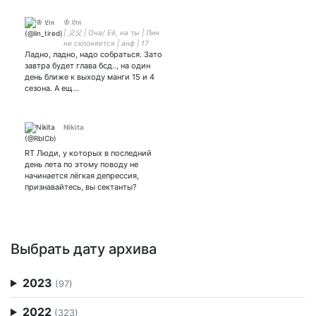
♔ 𝔏𝔦𝔫
| 义父 | Она/ Её, на ты | Лин
не склоняется | анф | 17
Ладно, ладно, надо собраться. Зато
y.o.| Архонтка теней |
Парная с женой
завтра будет глава бсд.., на один
день ближе к выходу манги 15 и 4
сезона. А ещ…
Nikita
RT Люди, у которых в последний
день лета по этому поводу не
начинается лёгкая депрессия,
признавайтесь, вы сектанты?
Выбрать дату архива
2023
(97)
2022
(323)