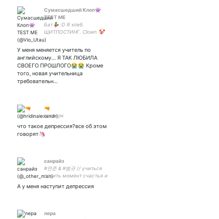
Сумасшедший Клоп👾
TEST ME
Бат🦆 :D Я хлеб.
ЩИТПОСТИНГ. Clown 🤡
Жена - Дочь - Солнышки ~
КПГ брат ~ Xdinary Heroes,
У меня меняется учитель по
Stray Kids, TxT
английскому... Я ТАК ЛЮБИЛА
СВОЕГО ПРОШЛОГО😭😭 Кроме
того, новая учительница
требовательн…
🔫
зоопарк
что такое депрессия?все об этом
говорят🦄
санрайз
#연준 & #범규 // учиться
ловить момент счастья и
не забывать о нем; вечно
А у меня наступит депрессия
тянуться к шуму морских
волн и любить тропические
ливни //
лера