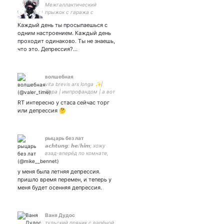
Межгаллактический
прыжок с гаража с
привязанной к спине
Каждый день ты просыпаешься с
катаной с презимлением
одним настроением. Каждый день
на стоячий член
проходит одинаково. Ты не знаешь,
что это. Депрессия?…
волшебная
vita brevis ars longa ✨|
Лера | импрофандом | а вот
не меняй | из клана
RT интересно у стаса сейчас торг
шастуновцев 💙 |
или депрессия 🤔
BLACKPINK | taste that pink
venom
рыцарь без лат
𝙖𝙘𝙝𝙩𝙪𝙣𝙜: 𝙝𝙚/𝙝𝙞𝙢; хожу
взад-вперёд по комнате,
скрипя половицами и
щупая кисти рук,
у меня была летняя депрессия.
сложенных за спиною.
пришло время перемен, и теперь у
мозг что-то думает, что —
меня будет осенняя депрессия.
не знаю. скрывает.
Ваня Дудос
тульский пряник с варёной