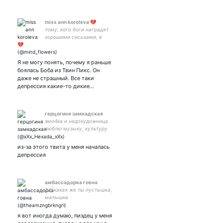
miss ann koroleva 💔
тому, кого боги наградят
хорошими сиськами, в
придачу они дадут жизнь,
полную испытаний.
Я не могу понять, почему я раньше
боялась Боба из Твин Пикс. Он
даже не страшный. Все таки
депрессия какие-то дикие…
герцогиня замкадская
эмо4ка и недохудожница.
люблю музыку, культуру
нулевых, пытаюсь
оправдать свое бытие
из-за этого твита у меня началась
путем творческой
депрессия
реализации и постижения
поп-культуры | enfj/infj
амбассадорка говна
24| какая же ты пустышка,
малышка
я вот иногда думаю, пиздец у меня