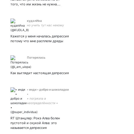
того, что им жизнь не нужна.…
кудэлИна
но учить тут нас некому
Кажется у меня началась депрессия
потому что мне расплели дреды
Потерялась
Как выглядит настоящая депрессия
• инди • добро и шоколадки
•
• погрязла в
неопределённости •
сарказм и би-2 • любовь к
боремаксам, plc, metamoro
и советским джонлокам •
RT Штанцлер: Рокэ Алва болен
что не убивает — делает
пустотой и скукой Алва: это
нас сильнее •
называется депрессия