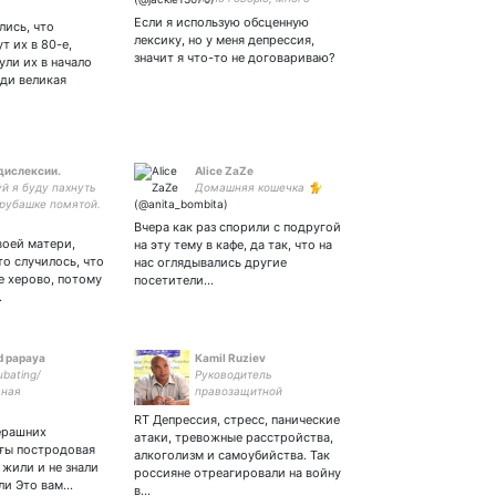
матерюсь. Спасибо всем,
Если я использую обсценную
лись, что
кто подписывается
лексику, но у меня депрессия,
т их в 80-е,
значит я что-то не договариваю?
ули их в начало
еди великая
дислексии.
Alice ZaZe
й я буду пахнуть
Домашняя кошечка 🐈
 рубашке помятой.
Вчера как раз спорили с подругой
воей матери,
на эту тему в кафе, да так, что на
то случилось, что
нас оглядывались другие
е херово, потому
посетители…
…
d papaya
Kamil Ruziev
ubating/
Руководитель
вная
правозащитной
онистка
организации ОО Вентус
RT Депрессия, стресс, панические
ерашних
атаки, тревожные расстройства,
ғы постродовая
алкоголизм и самоубийства. Так
 жили и не знали
россияне отреагировали на войну
ли Это вам…
в…