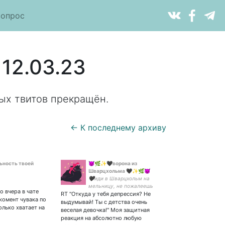
вопрос
12.03.23
ых твитов прекращён.
← К последнему архиву
ьность твоей
😈🌿✨🖤ворона из
Шварцхольма 🖤✨🌿😈
🖤иди в Шварцхольм на
мельницу, не пожалеешь
о вчера в чате
RT "Откуда у тебя депрессия? Не
🖤 Чернокнижница,
комент чувака по
сатанистка и ведьма,
выдумывай! Ты с детства очень
олько хватает на
Серый Дом, готика,
веселая девочка!" Моя защитная
вороны, мельницы и
реакция на абсолютно любую
Германия - 💜✨🌿