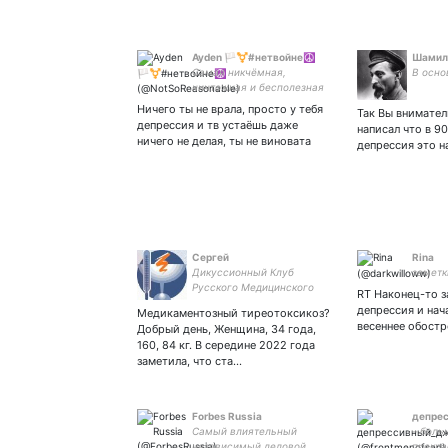
Ayden 🏳️‍⚧️#нетвойне☮
Шамил
Самая никчëмная,
В осно
ничтожная и бесполезная
из людей | любимое
Ничего ты не врала, просто у тебя
Так Вы внимател
чудышко - | Парная с
депрессия и тв устаëшь даже
написал что в 9
любимой жëнушкой | Рэсти
ничего не делая, ты не виновата
депрессия это н
и Вики - чудесные котята!
Сергей
Rina
Дикуссионный Клуб
заметк
Русского Медицинского
RT Наконец-то з
Сервера
депрессия и нач
Медикаментозный тиреотоксикоз?
весеннее обостр
Добрый день, Женщина, 34 года,
160, 84 кг. В середине 2022 года
заметила, что ста…
Forbes Russia
депре
Cамый влиятельный
– боль
независимый деловой
прекра