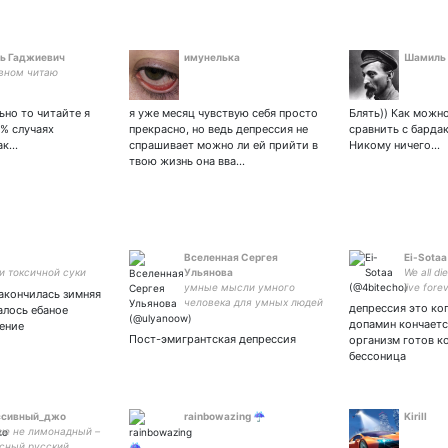
ь Гаджиевич
имунелька
Шамиль
вном читаю
ьно то читайте я
я уже месяц чувствую себя просто
Блять)) Как можн
0% случаях
прекрасно, но ведь депрессия не
сравнить с барда
ак…
спрашивает можно ли ей прийти в
Никому ничего…
твою жизнь она вва…
Вселенная Сергея
Ei-Sotaa
и токсичной суки
Ульянова
We all die
умные мысли умного
live forev
акончилась зимняя
человека для умных людей
create so
депрессия это ког
алось ебаное
(с) Chuc
допамин кончаетс
ение
Пост-эмигрантская депрессия
организм готов ко
бессоница
ссивный_джо
rainbowazing ☔️
Kirill
ше не лимонадный –
сный русский