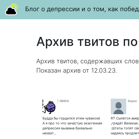
Блог о депрессии и о том, как побед
Архив твитов по
Архив твитов, содержавших слов
Показан архив от 12.03.23.
NMDA
борис
Будда бы гордился этим чуваком)
RT Сыпется аме
А я про то что зачастую экзогенная
,грядёт Великая
депрессия вызвана буквально
.Штаты топят с
нехват…
надеясь продли