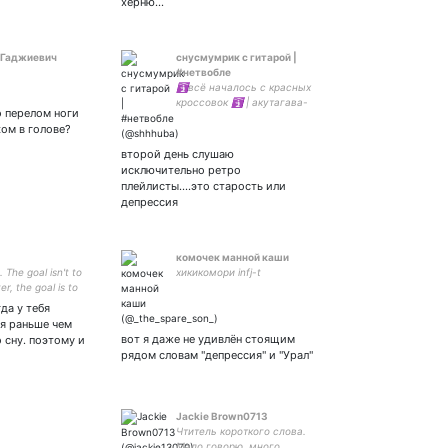
херню…
 Гаджиевич
снусмумрик с гитарой |
#нетвобле
🛐всё началось с красных
кроссовок 🛐 | акутагава-
о перелом ноги
кинн
ком в голове?
второй день слушаю
исключительно ретро
плейлисты....это старость или
депрессия
комочек манной каши
. The goal isn't to
хикикомори infj-t
er, the goal is to
mething that will.
да у тебя
k Palahniuk
я раньше чем
вот я даже не удивлён стоящим
 сну. поэтому и
рядом словам "депрессия" и "Урал"
Jackie Brown0713
Чтитель короткого слова.
Мало говорю, много