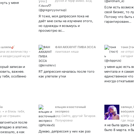
русня и тёрф мимо. Бсд,
P.S. It's 
хнуть у меня
gow, fnaf, genshin и другие
used Tor
Если есть возмож
фэндомы. ЛГБТК+ и
свой бизнес, то л
т*френдли. Депрессия,
Я тоже, моя депрессия пока не
Потому что быть 
аутизм и ебанутые идеи.
даёт мне силы на изучение этого,
гарантированн…
но однажды я возьмусь и
просмотрю вс…
в шляпе🎸
ФАН АККАУНТ ПИВА ЭССА
тоня (то
ана их величеству -
ламповая няша
не отпус
и вездесущей музе
сегодня
аю от реальности в
громких
ии и сюда🎸рэй
витрин 
торый записан и
у меня щас есть в
позаботится о тебе
сигарет
овить, важнее.
RT депрессия началась после того
мечтала и я самая
умереть
у тебя, особенно
как улетели утки
единственное что
иногда откатывае
ia
ельцин и восточный
сøлнцe, 
o. • и близь тебя,
экспресс
воċçuялŏ
р не страшен.
дед Сайто, другой Тагиров.
e/infp ~
Полукровка
где люди
загоняться после
я не была здесь 2
левой ру
 впадаю в апатию.
правой 
было 8 марта. я б
Думаю, депрессия у них как раз
роизошло, а как
пиар ме