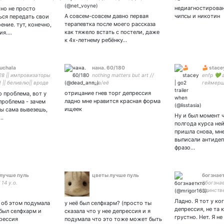
ухая,бесявая подружка хуюшка
недиагностирован
но не просто
А совсем-совсем давно первая
чипсы и никотин
ться передать свои
терапевтка после моего рассказа
ение. тут, конечно,
как тяжело встать с постели, даже
ия.…
к 4х-летнему ребёнку…
kuchala
нана. 60/180
🍰 stacey
28 || импровизаторы
nothing matters but art //
enfp 💚 
 || беливлю|| вроде
она/еë
геймерш
нный человек, а
преподка
отрицание гнев торг депрессия
о проблема, вот у
…
omens, g
ладно мне нравится красная форма
проблема - зачем
✨ гипер
ищеек
ты сама вывезешь,
фандома
Ну и был момент 
н…
кукухой
полгода курса не
пришла снова, мн
выписали антидеп
фразо…
лучше пуль
цветы лучше пуль
богзнае
14 y.o.
#богзнае
единств
постмод
Ладно. Я тот у ко
 об этом подумала
у неё был селфхарм? (просто ты
ещё я р
депрессия, не та 
 был селфхарм и
сказала что у нее депрессия и я
грустно. Нет. Я не
рессия
подумала что это тоже может быть