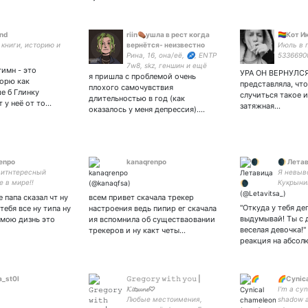
nd
riin⚰️ушла в рест когда
🏳️‍🌈Кот Ию
книги, историю и
вернётся- неизвестно
Июль в 
Рина, 16, она/её, ♐, ENTP
5336690
7w8, skz, геншин и ещё
имн - это
УРА ОН ВЕРНУЛСЯ!
я пришла с проблемой очень
много чего ✨ закрыто но
ворю как
представляла, что
открыто -
плохого самочувствия
е б Глинку
случиться такое и
длительностью в год (как
 у неё от то…
затяжная…
оказалось у меня депрессия).…
enpo
kanaqrenpo
🌒 Лета
 итнтересный
Я невыв
е в мире!!
Кукрыни
ому чуке каре
Кукрыни
 папа сказал чт ну
всем привет скачала трекер
очкбкв салатику
ART #Не
"Откуда у тебя де
тебя все ну типа ну
настроения ведь пипир ег скачала
гречнивой томми
выдумывай! Ты с 
а мою дизнь это
ия вспомнила об существаовании
урке привет!!!!!!
веселая девочка!
трекеров и ну какт четы…
реакция на абсо
a_st0l
𝙶𝚛𝚎𝚐𝚘𝚛𝚢 𝚠𝚒𝚝𝚑 𝚢𝚘𝚞 |
🌈Cynic
𝓚𝓲𝓽𝓼𝓾𝓷𝓮♡
I'm a cyni
Любые местоимения,
shadow 