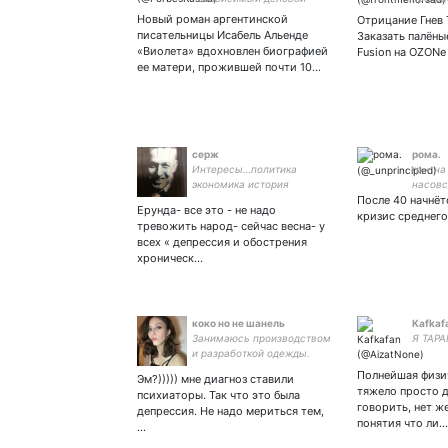
проект в мире
будуще
Новый роман аргентинской
Отрицание Гнев 
в теле
писательницы Исабель Альенде
Заказать палёные
#нетво
«Виолета» вдохновлен биографией
Fusion на OZONе
ее матери, прожившей почти 10…
серж
рома.
Интересы…политика
rp • н
экономика история
насовс
После 40 начнёт
на пер
Ерунда- все это - не надо
#бесп
кризис среднего
тревожить народ- сейчас весна- у
всех « депрессия и обострения
хроническ…
коко но не шанель
Kafkaf
Занимаюсь производством
Я ТАРА
и разработкой одежды.
Делюсь
Полнейшая физич
Эм?))))) мне диагноз ставили
производственными
тяжело просто д
психиаторы. Так что это была
ситуациями, своими
говорить, нет же
депрессия. Не надо мериться тем,
горестями и радостями,
понятия что ли…
…
восхищаюсь всем на
свете. 🏳️‍🌈