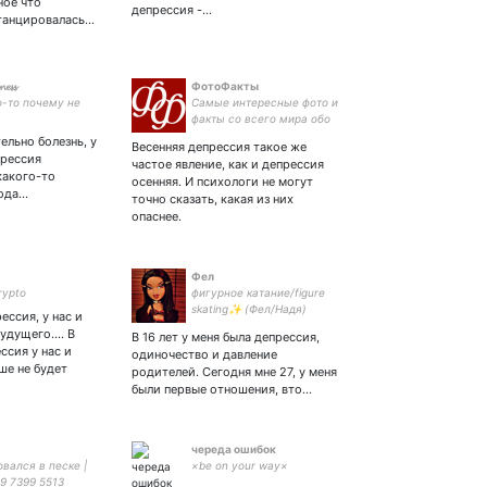
ное что
депрессия -…
м взгляды ~
танцировалась…
ивы плиз!
𝓮𝓼𝓼
ФотоФакты
о-то почему не
Самые интересные фото и
факты со всего мира обо
всем! Новости в
тельно болезнь, у
Весенняя депрессия такое же
фотографиях! #новости
прессия
частое явление, как и депрессия
#факты #фото вконтакте:
какого-то
осенняя. И психологи не могут
иода…
точно сказать, какая из них
опаснее.
Фел
rypto
фигурное катание/figure
skating✨ (Фел/Надя)
ессия, у нас и
будущего…. В
В 16 лет у меня была депрессия,
ссия у нас и
одиночество и давление
ше не будет
родителей. Сегодня мне 27, у меня
были первые отношения, вто…
череда ошибок
вался в песке |
×be on your way×
9 7399 5513