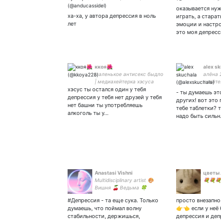
ноги,с
оказывается нуж
ха-ха, у автора депрессия в ноль
играть, а стара
лет
эмоции и настро
это моя депресс
ккоя🌺
alex s
маленькое антисекс быдло
алёна 
| медиахейтерка хэсуса
сияйте!
хэсус ты остался один у тебя
осозна
- ты думаешь эт
вроде
депрессия у тебя нет друзей у тебя
других! вот это 
нет башни ты употребляешь
тебе таблетки? 
алкоголь ты у…
надо быть силь
Anastasi Vishni
цветы 
Multidisciplinary artist 🎨
💐💐💐 
Вишня 🍒 Ведьма 🍀
#Депрессия - та еще сука. Только
просто внезапно
думаешь, что поймал волну
👉👈 если у неё
стабильности, держишься,
депрессия и деп