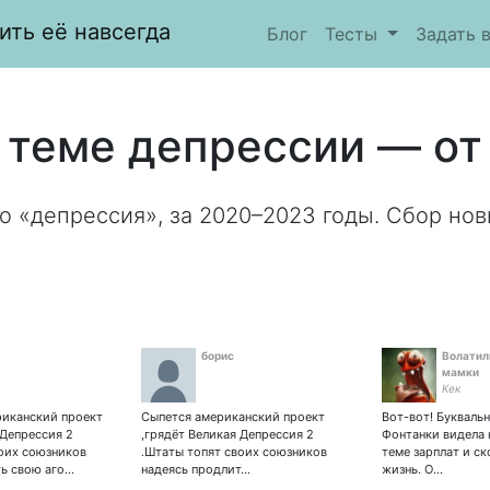
ить её навсегда
Блог
Тесты
Задать 
 теме депрессии — от 
о «депрессия», за 2020–2023 годы. Сбор нов
борис
Волатил
мамки
Кек
риканский проект
Сыпется американский проект
Вот-вот! Буквальн
 Депрессия 2
,грядёт Великая Депрессия 2
Фонтанки видела 
воих союзников
.Штаты топят своих союзников
теме зарплат и ск
ть свою аго…
надеясь продлит…
жизнь. О…