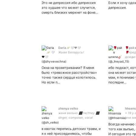
Это не депрессия ибо депрессия
Если я хочу сдо
это худшее что может случится,
депрессия.
смерть близких меркнет на фоне…
Daria🪐 🤍♥️🤍
🌹рэй 
Жыве Беларусь!
🌹пред
дождю 
🎸убег
фантаз
Окна на проветривании? Я меня
ибо подкаст, ко
сохен 
было «тревожное расстройство»
она может остан
💓🌹
точно также сердце колотилось.
мам, я понимаю 
Но если п…
последни…
zhenya velko
hhsens
женя велько ⬛ he/they ⬛
• 19 y.
singer, composer, vocal
мне ми
coach • journalist • queer
Всегда начинаю 
activist ⬛ sucking dicks for
в квотах перепись детских травм, и
того как выпью,
cocaine
я к ней присоединяюсь, чтобы
И сегодня это п