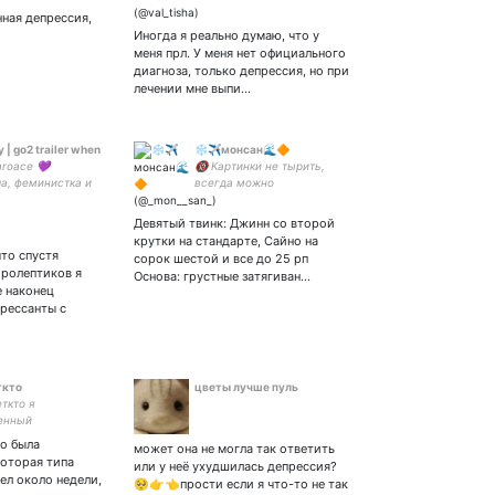
ная депрессия,
Иногда я реально думаю, что у
меня прл. У меня нет официального
диагноза, только депрессия, но при
лечении мне выпи…
 | go2 trailer when
❄️✈️монсан🌊🔶
aroace 💜
🔞 Картинки не тырить,
а, феминистка и
всегда можно
 🎮 ofmd, good
договориться. Коммишки
enshin, hazbin hotel
по договорной цене от 500
Девятый твинк: Джинн со второй
фиксация на
р. Ссылка на группу со
крутки на стандарте, Сайно на
х дабы не поехать
всеми артами без спама
что спустя
сорок шестой и все до 25 рп
внизу
йролептиков я
Основа: грустные затягиван…
е наконец
рессанты с
ткто
цветы лучше пуль
ткто я
енный
ернист в России. А
го была
может она не могла так ответить
эп исполнитель
которая типа
или у неё ухудшилась депрессия?
 ел около недели,
🥺👉👈прости если я что-то не так