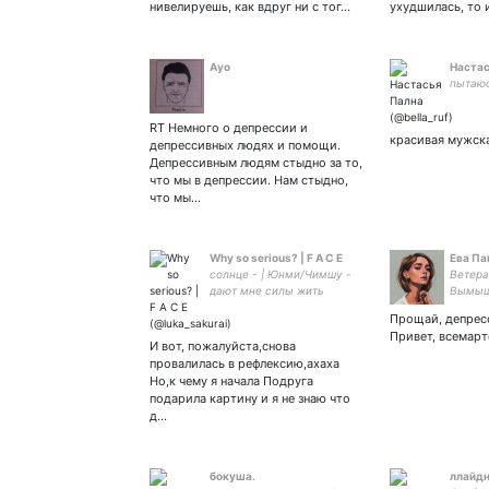
нивелируешь, как вдруг ни с тог…
ухудшилась, то
Аyo
Настас
пытаю
RT Немного о депрессии и
красивая мужск
депрессивных людях и помощи.
Депрессивным людям стыдно за то,
что мы в депрессии. Нам стыдно,
что мы…
Why so serious? | F A C E
Ева Па
солнце - | Юнми/Чимшу -
Ветера
дают мне силы жить
Вымыш
дальше |Мизантроп|кохай-
Твоя л
Прощай, депрес
|Я заебалась
Привет, всемарт
И вот, пожалуйста,снова
провалилась в рефлексию,ахаха
Но,к чему я начала Подруга
подарила картину и я не знаю что
д…
бокуша.
ллайд