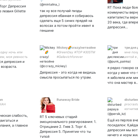
го – поэт, запертый
Торг Депрессия
RT Пока люди боя
 инженера
так ну все получай пизды
 лезвия Gillette
коммунисты верну
йне
депрессия ебанная я собираюсь
капиталисты верн
сделать еще 5 синих прядей на
20 века, где впер
волосах а потом пройти ивент в
депрессия…
геншине
Mickey🌈crazy/нетвойне
три дня 
а одну ночь или
#GreenDay #TOP #30STM
мне поху
ем, моя ревность
#Gallavichforever
мятой в
ся депрессия и
вой полосе •
#геймерка #слэшерка
ринципные
#сериаломаньячка
 возраста.
я редко говорю с
#злаяфемка #BDSM
Депрессия - это когда не видишь
когда у меня что-
#Sherlock #Johnlock
смысла просыпаться по утрам.
я заболела или мн
#Shameless #Marvel #ЛГБТ
что она мастер в
🏳️‍🌈
an
Runaway Bride
disturbe
КАН
procrast
когнити
эксбици
еская слабость,
RT 5 ключевых стадий
Ещё из перлов вч
вигаться и
эмоционального реагирования: 1.
посиделок: Қайда
лания, а главное
Отрицание 2. Гнев 3. Торг 4.
депрессия мы вот
Депрессия 5. Принятие что ты
ничего и норм жи
тупой