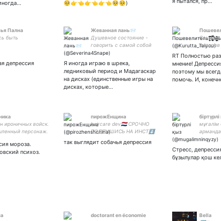
я пытался, пр…
 иногда…
🥺👉👈👉👈👉👈🥺🥺)
ья Пална
Жеванная лань📨
ПошевелительТ̴̧̈́̐̃͌͞
сь быть
Душевное состояние -
Сакураи 
говорить с самой собой
пидоров
гекзаметром
★ Невме
RT Полностью ра
★ महअसुर
ая депрессия
Я иногда играю в шрека,
мнение! Депресси
& Psych
ледниковый период и Мадагаскар
поэтому мы всегд
Квестор
на дисках (единственные игры на
помочь. И, конечн
грехи
дисках, которые…
ника
пирожЕнщина
біртүрлі
н ироничных войск.
haircare dev🇳🇱 СРОЧНО
мұғалім
ленный персонаж.
ПОДПИШИСЬ НА ИНСТ⬇️
арманда
юбимая муза.
қызы
так выглядит собачья депрессия
сия мороза.
Стресс, депрессия
овский психоз.
бұзылулар қош ке
на
doctorant en économie
Bella