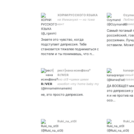
ХОРНИ РУССКОГО ЯЗЫКА
Ozyma
не Иммануил — но тоже
Люблю 
кант
поэзию
Самый поганый г
российский, го
Знаете это чувство, когда
россиянин. Лучш
подступает депрессия. Тебе
оставили. Может
становится тяжелее подниматься с
постели и ты понимаешь, что п…
рест|нана исин꩜вна⁹
kanaqr
𝗥𝓞𝗩𝗘𝗥
самый
exo ot9 •шими шими
члавак
кокобоп •my home baby my
болотн
ДА ВООБЩЕ!! мне
soul ; жена
МВТВМ 
это депрессия у 
крупе 
не, это просто депрессия.
я и не против н
куяму м
осо…
Ruki_na_st0l
Ruki_n