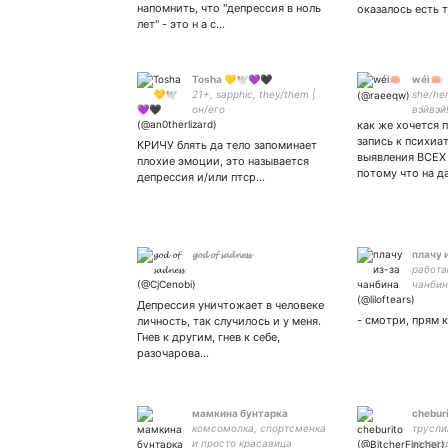
напомнить, что "депрессия в ноль
оказалось есть 
лет" - это н а с…
Tosha 💛🕊️💜🖤
wéi🪷
21+, sapphic, they/them |
she/her
он/его
вэ́йвэй
как же хочется 
(twt)
запись к психиа
КРИЧУ блять да тело запоминает
выявления ВСЕХ
плохие эмоции, это называется
потому что на 
депрессия и/или птср...
𝓰𝓸𝓭 𝓸𝓯 𝓼𝓪𝓭𝓷𝓮𝓼𝓼
плачу 
работа
чанбин
Депрессия уничтожает в человеке
- смотри, прям 
личность, так случилось и у меня.
Гнев к другим, гнев к себе,
разочарова…
мамкина бунтарка
chebur
комсомолка, спортсменка
трусли
и просто красавица
зазвез