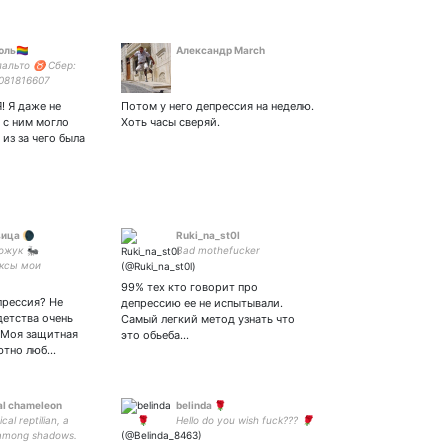
ль🏳️‍🌈
Александр Маrch
пальто ♉ Сбер:
081816607
 Я даже не
Потом у него депрессия на неделю.
 с ним могло
Хоть часы сверяй.
 из за чего была
вица 🌘
Ruki_na_st0l
ожук 🐜
Bad mothefucker
ксы мои
ксы Закрытый акк:
99% тех кто говорит про
тВойне
прессия? Не
депрессию ее не испытывали.
детства очень
Самый легкий метод узнать что
" Моя защитная
это обьеба…
лютно люб…
al chameleon
belinda 🌹
cal reptilian, a
Hеllo do yоu wish fuсk??? 🌹
among shadows.