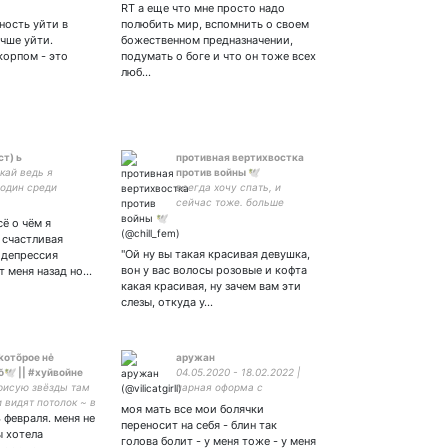
my political tvi. I'm
RT а еще что мне просто надо
 & VPN.
ность уйти в
полюбить мир, вспомнить о своем
учше уйти.
божественном предназначении,
корпом - это
подумать о боге и что он тоже всех
люб…
ст) ь
противная вертихвостка
кай ведь я
против войны 🕊️
 один среди
всегда хочу спать, и
 слов и пустых
сейчас тоже. больше
вдыхая опять
хочется только мира блять
сё о чём я
ный дым рискуя не
и спокойствия
 счастливая
 молодым ☮️
"Ой ну вы такая красивая девушка,
 депрессия
вон у вас волосы розовые и кофта
т меня назад но…
какая красивая, ну зачем вам эти
слезы, откуда у…
koтõрoе нė
аружан
🕊️ || #хуйвойне
04.05.2020 - 18.02.2022 |
 рисую звёзды там
парная оформа с
 видят потолок ~ в
моя мать все мои болячки
4 февраля. меня не
ке сникерс в
переносит на себя - блин так
руке марс мой
ы хотела
голова болит - у меня тоже - у меня
неджер карл маркс