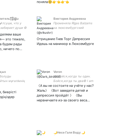
поняла🥺👉👈👉👈
̜̞̥̗ь҉̨̝̥̲̐̍̿̋̕̚м̶̢͙̲̯̥̫̝̙̂͊͝ы
Виктория Андреевна
Атсуши, что у
Променяла Rīgas Balzams
 забирает души ©
на люксембургский
няемый супостат
Crémant. Умею в art de
зделяем ваше
 ★ Let me be crazy
vivre. Начинающий
Отрицание Гнев Торг Депрессия
я— это тяжело,
oanalyse me ★
иллюстратор и
Идешь на маникюр в Люксембурге
а будем рады
. Отпускает мне
начинающая мама.
о, ничего по…
 қыз
Voron
 болуды
Не бойся,когда ты один.
йтын мұғалімнің
Бойся,когда ты два© I am
《А вы не состоите на учёте у нас?
evil inside/ Mein Glück
Жаль》 《Вот заведете детей и
, биөрісті
депрессия пройдёт 》 《Вы
лдіңіздер
нервничаете из-за своего веса…
🌙Несе Галя Воду 🌙