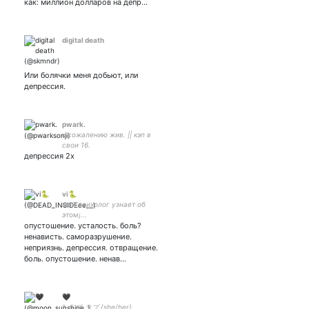
как: миллион долларов на депр…
digital death
Или болячки меня добьют, или
депрессия.
pwark.
к сожалению жив. || кэп в
свои 16.
депрессия 2х
vi🐍
мой психолог узнает об
этом¡...
опустошение. усталость. боль?
ненависть. саморазрушение.
неприязнь. депрессия. отвращение.
боль. опустошение. ненав…
🖤
° ラブ-ラブ {she/her}