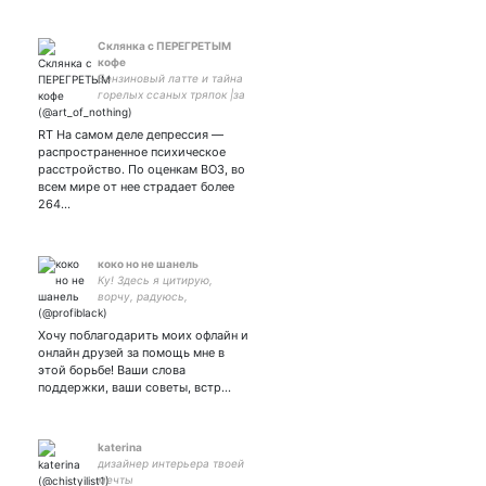
Склянка с ПЕРЕГРЕТЫМ
кофе
Бензиновый латте и тайна
горелых ссаных тряпок |за
закрыткой - в дм|
RT На самом деле депрессия —
распространенное психическое
расстройство. По оценкам ВОЗ, во
всем мире от нее страдает более
264…
коко но не шанель
Ку! Здесь я цитирую,
ворчу, радуюсь,
восхищаюсь всеми видами
искусства. Твичу для себя.
Хочу поблагодарить моих офлайн и
Произвожу одежду для
онлайн друзей за помощь мне в
людей.
этой борьбе! Ваши слова
поддержки, ваши советы, встр…
katerina
дизайнер интерьера твоей
мечты