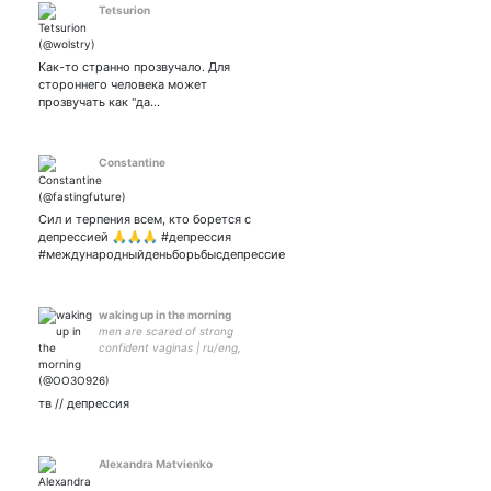
Tetsurion
Как-то странно прозвучало. Для
стороннего человека может
прозвучать как "да…
Constantine
Сил и терпения всем, кто борется с
депрессией 🙏🙏🙏 #депрессия
#международныйденьборьбысдепрессие
waking up in the morning
men are scared of strong
confident vaginas | ru/eng,
she/her/urs , ♎, infj, 🌱
тв // депрессия
Alexandra Matvienko