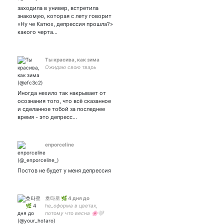
заходила в универ, встретила
знакомую, которая с лету говорит
«Ну че Катюх, депрессия прошла?»
какого черта...
Ты красива, как зима
Ожидаю свою тварь
Иногда нехило так накрывает от
осознания того, что всё сказанное
и сделанное тобой за последнее
время - это депресс…
enporceline
Постов не будет у меня депрессия
호타로 🌿 4 дня до
he_оформа в цветах,
потому что весна 🌸🤍
____________ пиши в дм -