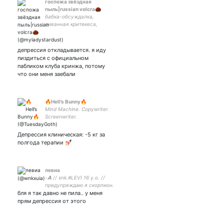
госпожа звёздная
пыль|russian volcra🌰
бабка-обсуждалка,
диванная критекеса,
люциферка из преисподней
сплетен +16 возможны
маты, транслирование
депрессия откладывается. я иду
неугодного мнения. up:
пиздиться с официальном
#дарклина
пабликом клуба кринжа, потому
что они меня заебали
🔥Hell’s Bunny🔥
Mind Machine. Copywriter.
Screenwriter.
Депрессия клиническая: -5 кг за
полгода терапии 💅🏻
левиа
-𝗔 // snk.#LEVI 16 y.o. //
предупреждаю я скорпион.
бля я так давно не пила.. у меня
закрытка:
прям депрессия от этого