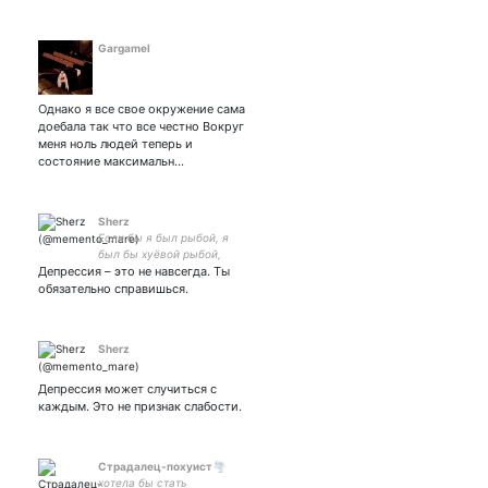
Gargamel
Однако я все свое окружение сама
доебала так что все честно Вокруг
меня ноль людей теперь и
состояние максимальн…
Sherz
Если бы я был рыбой, я
был бы хуёвой рыбой,
Депрессия – это не навсегда. Ты
плавал бы как попало, всё
время бы, блядь, тонул
обязательно справишься.
Sherz
Депрессия может случиться с
каждым. Это не признак слабости.
Страдалец-похуист🌪
хотела бы стать