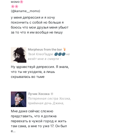
binary|an artist|すとぷり art
acc |2winkP| ем детей
у меня депрессия и я хочу
покончить с собой но больше я
боюсь что мои друзья меня убьют
за то что я им вообще не пишу
Morpheus from the bar 🍹
Твой КлеоПадре 🌚🌚🌚 не
везёт мне в смерти -
повезёт в любви ♥️
Ну здравствуй депрессия. Я знала,
большой ценитель Глеба
что ты не уходила, а лишь
Самойлова и Дейва Гаана
скрывалась во тьме
Лучик Хосока ☀️
Потерянная сестра Хосока,
приёмная дочь Джина,
наследница криворукости
Мне даже сейчас сложно
Намджуна, часть мозга
представить, что я должна
Тэхёна, собутыльник
переехать в чужой город и жить
Чимина, будущая жена
там сама, а мне то уже 17. Он был
Чонгука, подружка Юнги...
е…