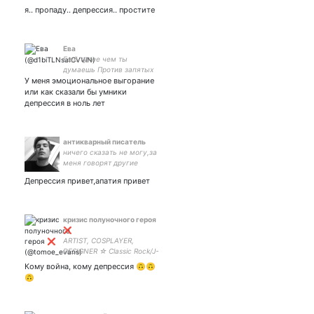
взаимная подписка
я.. пропаду.. депрессия.. простите
Ева
Ещё тупее чем ты
думаешь Против запятых
У меня эмоциональное выгорание
(ладно просто я не умею
их правильно ставить) 16
или как сказали бы умники
лет живу и до сих пор не
депрессия в ноль лет
поняла в чем прикол
антикварный писатель
ничего сказать не могу,за
меня говорят другие
Депрессия привет,апатия привет
кризис полуночного героя
❌
ARTIST, COSPLAYER,
DESIGNER ☆ Classic Rock/J-
Rock ☆ Genshin Impact ☆
Кому война, кому депрессия 🙃🙃
MDZS/The Untamed ☆
🙃
Queen/BoRhap ☆ MARVEL
☆ Yuri!!! on Ice ☆ Figure
Skating ☆