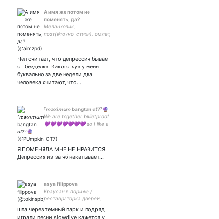
А имя же потом не
поменять, да?
Меланхолик,
поэт(#точно_стихи), омлет,
привет от старых щеблет
Чел считает, что депрессия бывает
от безделья. Какого хуя у меня
буквально за две недели два
человека считают, что…
⁷𝘮𝘢𝘹𝘪𝘮𝘶𝘮 bangtan 𝘰𝘵7⁷🔮
We are together bulletproof
💜💜💜💜💜💜💜 do I like a
fan of Grammy nominated
artist BTS PAVED THE WAY
#MCR #BTS #ONEUS
Я ПОМЕНЯЛА МНЕ НЕ НРАВИТСЯ
#theUntamed #wbl
Депрессия из-за чб накатывает...
#взаимная she 20 yo
asya filippova
Краусан в пориже /
реставраторка дверей,
проект «Двери с помоек» /
шла через темный парк и подряд
торжество кринжа /
играли песни slowdive кажется у