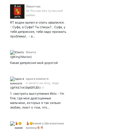
Лимитчик
За Россию без путинской
шайки.
RT водки выпил и спать завалился.
- Суфа, а Суфа? Ты спишь?.. Суфа, у
тебя депрессия, тебе надо признать
проблему!.. - а…
Юкито
Какая депрессия мой дорогой
одна в комнате
я ничего не хочу, ведь
#рпп | 17 y.o.
1. смотреть выступления #bts - I'm
fine, где мои драгоценные
мальчики, которых я так сильно
люблю, поют о том, что…
💃😏какие у Ши классные
волосы🐮🍭