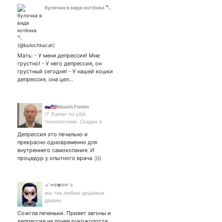
булочка в виде котёнка 🔪
Мать: - У меня депрессия! Мне
грустно! - У него депрессия, он
грустный сегодня! - У нашей кошки
депрессия, она цел…
🇷🇺🇺🇸Maxim Fomin
IT Trainer по USA
технологиям. Создан в
USSR, проживаю в Russia,
Депрессия это печально и
тружусь на USA. За мир
прекрасно одновременно для
☮️между странами,
внутреннего самокопания. И
крепкий доллар💸и бан 💩
процедур у опытного врача :)))
говнометателей в обе
страны🌎!
✧༺♥༻✧
мы так любим дешёвые
драмы
Сожгла печеньки. Привет загоны и
депрессия на почве рукожопости