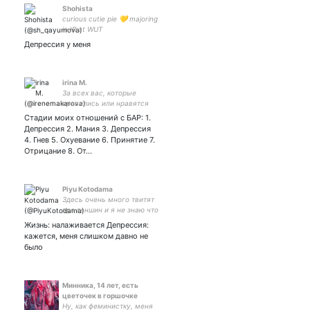
Shohista
curious cutie pie 💛 majoring
in IR at WUT
Депрессия у меня
irina M.
За всех вас, которые
нравились или нравятся
Стадии моих отношений с БАР: 1.
Депрессия 2. Мания 3. Депрессия
4. Гнев 5. Охуевание 6. Принятие 7.
Отрицание 8. От…
Piyu Kotodama
Здесь очень много твитят
про геншин и я не знаю что
вам делать с этой
Жизнь: налаживается Депрессия:
информацией
кажется, меня слишком давно не
было
Минника, 14 лет, есть
цветочек в горшочке
Ну, как феминистку, меня