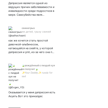
и равенство на здоровой
Депрессия является одной из
планете.
ведущих причин заболеваемости и
инвалидности среди подростков в
мире. Самоубийства явля…
свиногрыз
ем детей, грызу свиней
как же хочется стать простой
девочкой-альбиносом,
катающейся на скейте, у которой
депрессия и рпп, из-за чего она п…
🍃рождённый с пиздой хуя
не получит🍃
✨Your Daddy✨ russia for
sad
Оказывается у меня депрессия есть
Ахуеть Вот это прикалдес