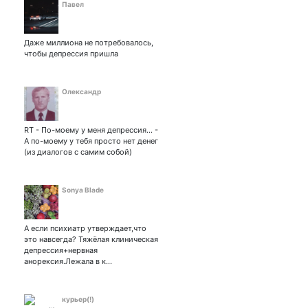
Павел
Даже миллиона не потребовалось,
чтобы депрессия пришла
Олександр
RT - По-моему у меня депрессия... -
А по-моему у тебя просто нет денег
(из диалогов с самим собой)
Sonya Blade
А если психиатр утверждает,что
это навсегда? Тяжёлая клиническая
депрессия+нервная
анорексия.Лежала в к…
курьер(!)