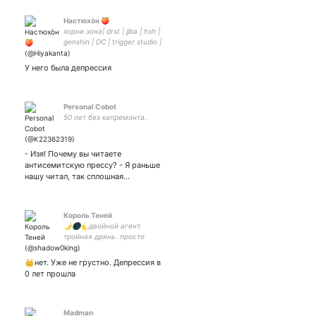
Настюхòн 🍑
хорни зона| drst | jjba | hxh |
genshin | DC | trigger studio |
комиксы Bubble | kny | bnha
| snk | mp100 | vld | mdzs |
У него была депрессия
sk8 | hnk | tmnt | opm |
наруто
Personal Cobot
50 лет без капремонта.
- Изя! Почему вы читаете
антисемитскую прессу? - Я раньше
нашу читал, так сплошная…
Король Теней
🌛🌑🌜двойной агент.
тройная дрянь. просто
персонаж. все совпадения
случайны
👑нет. Уже не грустно. Депрессия в
0 лет прошла
Madman