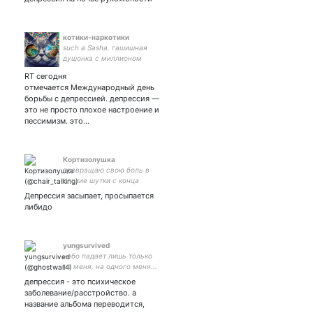
котики-наркотики
such a Sasha. гашишная
душонка с миллионом
душевных расстройств и
RT сегодня
возможно отсутствием
отмечается Международный день
души. не употребляйте это
борьбы с депрессией. депрессия —
хуевая идея. употребляйте
это не просто плохое настроение и
техно.
пессимизм. это…
Кортизолушка
превращаю свою боль в
плохие шутки с конца
прошлого века
Депрессия засыпает, просыпается
либидо
yungsurvived
небо падает лишь только
на меня, на одного меня...
депрессия - это психическое
заболевание/расстройство. а
название альбома переводится,