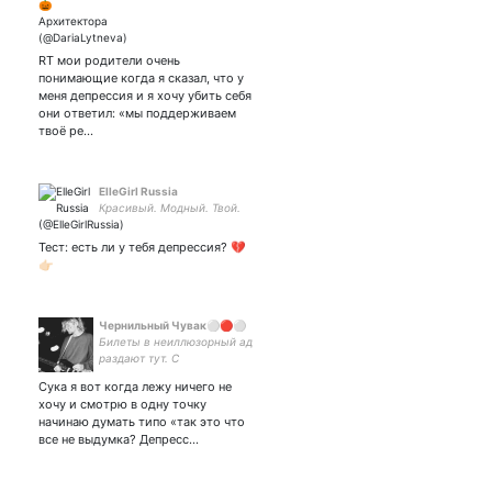
RT мои родители очень
понимающие когда я сказал, что у
меня депрессия и я хочу убить себя
они ответил: «мы поддерживаем
твоё ре…
ElleGirl Russia
Красивый. Модный. Твой.
Тест: есть ли у тебя депрессия? 💔
👉🏻
Чернильный Чувак⚪️🔴⚪️
Билеты в неиллюзорный ад
раздают тут. С
подключением, ребенок ты
Сука я вот когда лежу ничего не
сука ебаный. Моя девочка
хочу и смотрю в одну точку
любит мои татуировки.
начинаю думать типо «так это что
все не выдумка? Депресс…