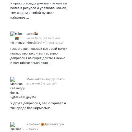
Кластера Israel / Russia
Я просто всегда думала что чем ты
более в ресурсе и уравновешенней,
тем людям с тобой лучше и
кайфовее.…
мóря🏳️‍🌈⃤
we‘re here, we‘re queer,
we‘re filled with existential
fear🌈|парная с 🥰💜|
говорю как человек который почти
закрытка
полностью закончил терапию
депрессия не будет длиться вечно
и вам обязательно стан…
Мальчик гей пидор блять
кто я хуй бумажный
У другв депрессия, это огорчает А
так вроде всё нормально
Улыбка♘🎃Архитектора
я крыса