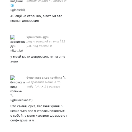
genshin impact • I believe in
непревзойденный огурец
supremasy •
40 ещё не страшно, а вот 50 это
полная депрессия
хранитель душ
дед играющий в генш | 22
у.о. под полкой с
баночками наполненными
твоими слезами,
у моей моти депрессия, ничего не
находится вход в
знаю
искрящийся лес :) продаю
счастливые сны за 2
лунных кубика
булочка в виде котёнка 🔪
не трогайте меня, а то
уебу (｡•́︿•̀｡) | раньше
была святой ложечкой |
f60.3 | ENFP | панк | иногда
забываю кто я | парная
оформа с
Это самая, сука, бесячая хуйня. Я
несколько раз пыталась покончить
с собой, у меня хуилион шрамов от
селфхарма, я л…