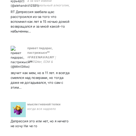
а за мат извени
(потенциальный алкоголик,
иногда красивый, но в
RT Депрессия заебала щас
основном рыжий слизень
расстроился из-за того что
любящий пиво)
вспомнил как лет в 15 ночью домой
возвращался и за мной какой-то
набыченны…
привет пидорас,
пастрижыся⁸⁹
#𝙁𝙍𝙀𝙀𝙉𝘼𝙑𝘼𝙇𝙉𝙔 །
T̶W̶I̶T̶C̶H̶er, EDM &
WƗꞱCHØUSΣ lo͟v͟e͟r ། ɨ ʍꞁꞩꞩ yøu
△☓i∪s ¬iИк ། ненавижу
звучит как мем, но в 11 лет. я всегда
ёбаных симпов །
смеялся над позерами, но тогда
даже не догадывался, что сам с
этим…
мысли гневной телки
когда все надоело
Депрессия это или нет, но я ничего
не хочу Ни че го