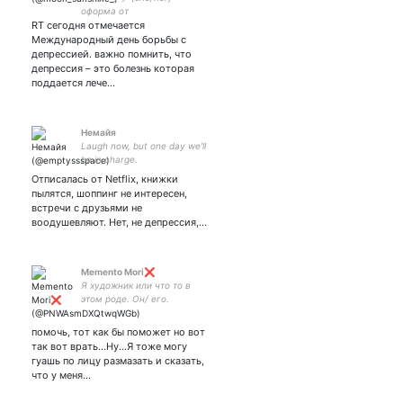
оформа от
RT сегодня отмечается
Международный день борьбы с
депрессией. важно помнить, что
депрессия – это болезнь которая
поддается лече…
Немайя
Laugh now, but one day we'll
be in charge.
Отписалась от Netflix, книжки
пылятся, шоппинг не интересен,
встречи с друзьями не
воодушевляют. Нет, не депрессия,…
Memento Mori❌
Я художник или что то в
этом роде. Он/ его.
Обращение на "вы",
пожалуйста.
помочь, тот как бы поможет но вот
Высказываюсь по поводу и
так вот врать...Ну...Я тоже могу
без, не люблю фанатиков.
гуашь по лицу размазать и сказать,
что у меня…