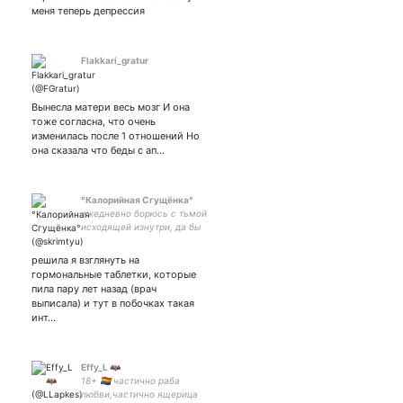
свободу
меня теперь депрессия
политзаключённым
Flakkari_gratur
Вынесла матери весь мозг И она
тоже согласна, что очень
изменилась после 1 отношений Но
она сказала что беды с ап…
°Калорийная Сгущёнка°
ежедневно борюсь с тьмой
исходящей изнутри, да бы
не погрязнуть в этом
жестоком мире. верю в
решила я взглянуть на
добро, stray kids и тебя💫 ⠀
гормональные таблетки, которые
⠀⠀ /второй акк -
пила пару лет назад (врач
выписала) и тут в побочках такая
инт…
Effy_L 🦇
18+ 🏳️‍🌈 частично раба
любви,частично ящерица