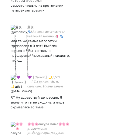
которой я боролся
самостоятельно на протяжении
четырёх лет время и…
蕭俊
🐾Минская азиатка/твой
хейтер #Взаимно 🦄 🐾
Или те же самые малолетки
Dancer from Minsk🦄
"депрессия в 0 лет". Вы блин
серьезно? Вы настолько
прошареный/прохаваный психиатр,
что с…
ࣨࣨࣨࣨࣨࣨࣨࣨࣨࣨࣨࣨࣨࣨࣨࣨࣨࣨࣨࣨࣨࣨࣨࣨ 💜【𝙹𝚊𝚜𝚘𝚗】🌙 дбс1
— ⸸ Ты должен быть
сильным. Иначе зачем
тебе быть. Ц. ⸸ — 💜 |дбс
рекорд 3|
RT Ну здравствуй депрессия. Я
знала, что ты не уходила, а лишь
скрывалась во тьме
🌸🌸🌸сакура момо🌸🌸🌸
|момо/momo
|rus|eng|she\he\they|non