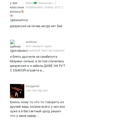
Akine🦚| Акинечан~ |
multifandom /mainly IE11/ |
17 y.o. | хочу чай☕
депрессия на почве нигде нет бэй
шабнак
этот аккаунт один
огромный триггер ворнинг
я блять дрочила на симбионта
безумно сильно а потом случилась
депрессия и я забила ДАЖЕ НА РУТ
С ЕБАКОЙ играйте в…
Gargamel
i am the big sad
Боюсь кому то что то говорить из
друзей ведь скорее всего у них все
зуже а я бестактный урод решил
что у меня навер…