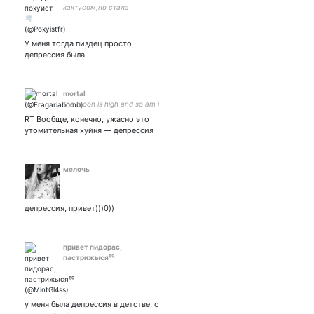
кактусом,но стала
саморазрушающейся🐸🌵
ною о своих причудах🤯 и
купаюсь в загонах👁👄👁
У меня тогда пиздец просто
🌈не взаимная🌈
депрессия была...
mortal
the moon is high and so am i
RT Вообще, конечно, ужасно это
утомительная хуйня — депрессия
мелочь
депрессия, привет)))0))
привет пидорас,
пастрижыся⁸⁹
у меня была депрессия в детстве, с