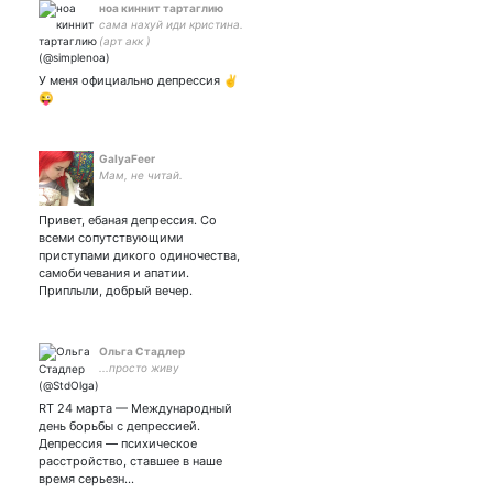
ноа киннит тартаглию
сама нахуй иди кристина.
(арт акк )
У меня официально депрессия ✌️
😜
GalyaFeer
Мам, не читай.
Привет, ебаная депрессия. Со
всеми сопутствующими
приступами дикого одиночества,
самобичевания и апатии.
Приплыли, добрый вечер.
Ольга Стадлер
...просто живу
RT 24 марта — Международный
день борьбы с депрессией.
Депрессия — психическое
расстройство, ставшее в наше
время серьезн…