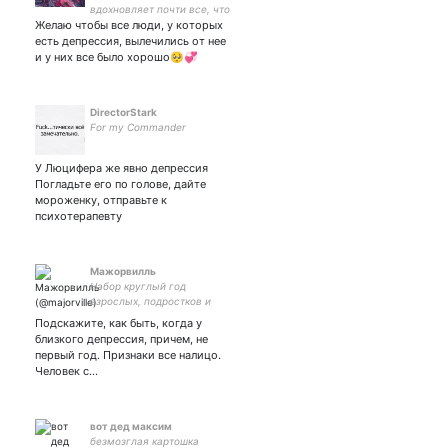
вдохновляет почти все, что
Желаю чтобы все люди, у которых
делают женщины Симпсон
Я буду защищать женщину
есть депрессия, вылечились от нее
только потому, что она
и у них все было хорошо🥺💞
женщина. Радфем взгляды.
DirectorStark
For my Commander
У Люцифера же явно депрессия
Погладьте его по голове, дайте
мороженку, отправьте к
психотерапевту
Мажорвилль
Набор круглый год
взрослых, подростков и
детей от 4-х лет (+7 910
Подскажите, как быть, когда у
913 74-39)
близкого депрессия, причем, не
первый год. Признаки все налицо.
Человек с…
вот дед максим
безмозглая картошка