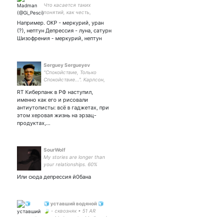
Что касается таких
понятий, как честь,
достоинство, любовь,
Например. ОКР - меркурий, уран
честность... это всё-таки
(?), нептун Депрессия - луна, сатурн
то, что лежит в основе
Шизофрения - меркурий, нептун
отношений между людьми.
А я - рептилоид.
Serguey Sergueyev
"Спокойствие, Только
Спокойствие...". Карлсон,
Который... "Обман, Кругом
RT Киберпанк в РФ наступил,
Обман..." : Сказал Ёжик,
именно как его и рисовали
Слезая с Мотка Колючей
антиутописты: всё в гаджетах, при
Проволоки". "Вот Так Вот,
этом херовая жизнь на эрзац-
Господа...".
продуктах,…
SourWolf
My stories are longer than
your relationships. 60%
probability drunk. she/them.
Или сюда депрессия й0бана
lead civil engineer. 26y.o.
🧊 уставший водяной 🧊
🍃 - сквозняк • 51 AR