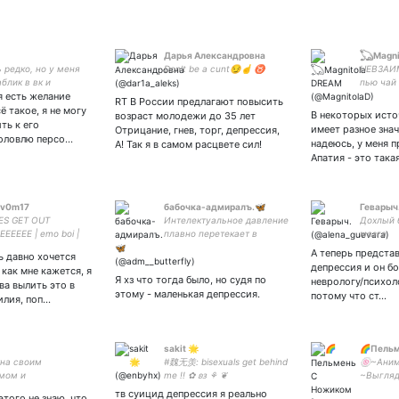
Дарья Александровна
𓆏Magni
ь редко, но у меня
Don't be a cunt😏☝ ♉
НЕВЗАИМ
аблик в вк и
пью чай 
я есть желание
рам там я тусю
крылья П
RT В России предлагают повысить
 she/her
меня бе
ё такое, я не могу
В некоторых исто
возраст молодежи до 35 лет
просто 
ть к его
имеет разное знач
Отрицание, гнев, торг, депрессия,
выдох вз
фоловлю персо…
надеюсь, у меня 
А! Так я в самом расцвете сил!
Апатия - это така
 v0m17
бабочка-адмиралъ.🦋
Геварыч
ES GET OUT
Интелектуальное давление
Дохлый 
EEEEEE | emo boi |
плавно перетекает в
мозга
z suck ass | true
сексуальное. Я надобен .
А теперь представ
ь давно хочется
 edgelord¿ | birb furry
депрессия и он бо
 как мне кажется, я
 MSI enthusiast | art:
Я хз что тогда было, но судя по
неврологу/психол
ва вылить это в
этому - маленькая депрессия.
потому что ст…
илия, поп…
sakit 🌟
🌈Пельм
на своим
#魏无羡: bisexuals get behind
🍥~Аним
мом и
me !! ✿ 𐐪𐑂 ⚘ ❦
~Выгляд
ственностью
корицей
тв суицид депрессия я реально
этого не знаю, что