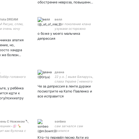
обострение невроза, повышенн…
tola DREAM
велл
 Рисую, сплю,
пятое поколение клана
и очень хочу
узумаки осторожно
ишу о том, что
о боже у моего мальчика
стреляю в шашлык
спокоит, также
депрессия
чниках апатия
пишу в шутку Вдох
ение, но,
дох сдох
просто хандра
я же болезн…
.
деана
бобёр головного
22 y.o. | жыве Беларусь,
слава Украіне | немного
Че за депрессия в ленте дураки
еск и славяне (вучу
ьте, у ребёнка
беларускую, але пакуль не
посмотрите на Катю Павленко и
ится идти к
магу размаўляць)
все исправится
огу/психиатру
ень С Ножиком 🔪
sonbeo
ешник~🍥 🍡
сам загнался сам
ит как булочка с
позлился
, но на самом деле
Кто-то перевёл песню Ахти из