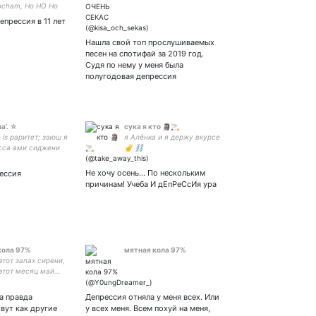
ocham, Ho HO Ho
, hohocham,
епрессия в 11 лет
mmmm, hohocham,
 cham, ho ho ho ho
Нашла свой топ прослушиваемых
mmmm.
песен на спотифай за 2019 год.
Судя по нему у меня была
полугодовая депрессия
а’. ☆
сука я кто 🗿🚬
is раритет; заюш я
я Алёнка и я держу вкурсе
сса ами сиджени
✌ ⛓️
онерка
Не хочу осень... По нескольким
рессия
причинам! Учеба И дЕпРеСсИя ура
кола 97%
мятная кола 97%
этот запах сирени,
этот месяц май...
ый социофоб(18
божающий алгебру,
а правда
Депрессия отняла у меня всех. Или
 стихи. милости
вут как другие
у всех меня. Всем похуй на меня,