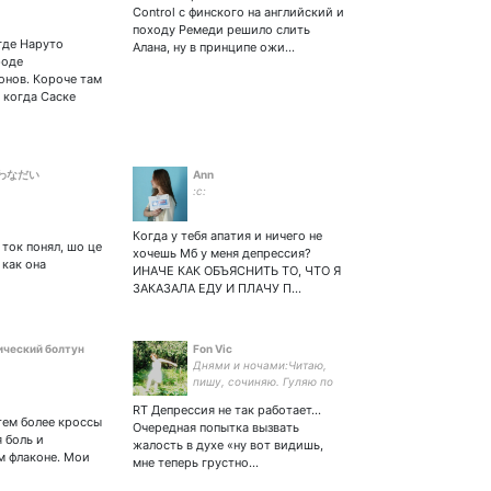
🍡 🍜
Control с финского на английский и
итель чужой
походу Ремеди решило слить
~🍜 Моя Любимка-
где Наруто
Алана, ну в принципе ожи…
роде
онов. Короче там
 когда Саске
わなだい
Ann
:с:
Когда у тебя апатия и ничего не
 ток понял, шо це
хочешь Мб у меня депрессия?
 как она
ИНАЧЕ КАК ОБЪЯСНИТЬ ТО, ЧТО Я
ЗАКАЗАЛА ЕДУ И ПЛАЧУ П…
ический болтун
Fon Vic
Днями и ночами:Читаю,
пишу, сочиняю. Гуляю по
утрам и вечером с
RT Депрессия не так работает...
собакой. Люблю пешие
тем более кроссы
Очередная попытка вызвать
прогулки, быструю ходьбу
 боль и
жалость в духе «ну вот видишь,
в гордом одиночестве. Я -
м флаконе. Мои
мне теперь грустно…
Феминистка. Не замужем!