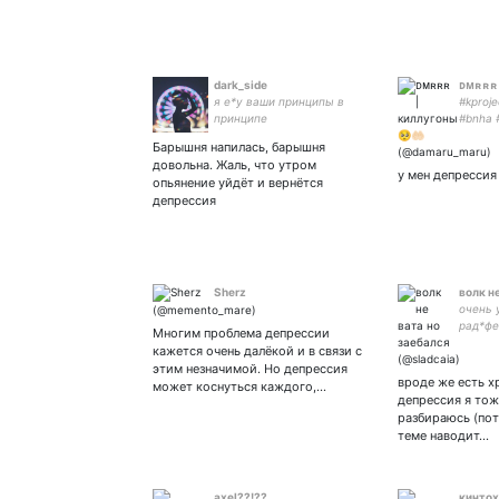
dark_side
ᴅᴍʀʀʀ 
я е*у ваши принципы в
#kproj
принципе
#bnha #
damiur
Барышня напилась, барышня
коспл
довольна. Жаль, что утром
у мен депрессия 
опьянение уйдёт и вернётся
депрессия
Sherz
волк н
очень 
рад*фе
Многим проблема депрессии
пожалу
кажется очень далёкой и в связи с
этим незначимой. Но депрессия
вроде же есть х
может коснуться каждого,…
депрессия я тож
разбираюсь (пот
теме наводит…
axel??!??
кинтox