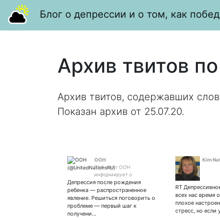
Блог о депрессии и о том, как побед
Архив твитов по
Архив твитов, содержавших слов
Показан архив от 25.07.20.
ООН
Kim Na
Веб-сайт ООН
информирует о
Депрессия после рождения
деятельности ООН в штаб-
RT Депрессивное
квартире Организации в
ребенка — распространенное
всех нас время 
Нью-Йорке и во всем
явление. Решиться поговорить о
плохое настроен
мире. Ретвиты могут не
проблеме — первый шаг к
стресс, но если 
отражать официальную
получени…
позицию ООН.