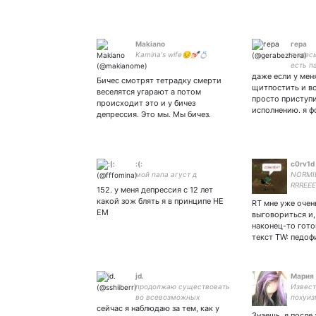
Makiano
гера
Kamina's wife😔💅🏻💍
я здес
есть п
даже если у мен
инстаг
Бичес смотрят тетрадку смерти
чаще😳
щитпостить и вс
веселятся угарают а потом
просто приступи
происходит это и у бичез
исполнению. я 
депрессия. Это мы. Мы бичез.
:(:
c0rv1d
мой папа агуст д
NORMI
RRREEE
152. у меня депрессия с 12 лет
pronoun
какой зож блять я в принципе НЕ
RT мне уже очен
crime |
ЕМ
выговориться и,
artist |
наконец-то гото
текст TW: педоф
jd.
Мария
продолжаю существовать
Извест
во всевозможных
похуиз
сейчас я наблюдаю за тем, как у
фандомах, начиная с эмо-
бесчув
Знаешь, я после 