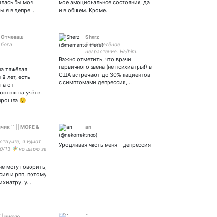
илась бы моя
мое эмоциональное состояние, да
бы я в депре…
и в общем. Кроме…
 Отченаш
Sherz
 бога
Вечнозелёное
неврастение. He/him.
Важно отметить, что врачи
первичного звена (не психиатры!) в
ла тяжёлая
США встречают до 30% пациентов
8 лет, есть
с симптомами депрессии,…
га от
остою на учёте.
 прошла 😯
чик`` || MORE &
an
авствуйте, я идиот
Уродливая часть меня – депрессия
30/13 🧚‍♀️ но шарю за
🧚‍♀️что такое этот
оп
не могу говорить,
сия и рпп, потому
сихиатру, у…
T| рисую