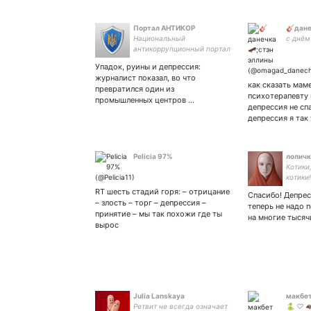
Портал АНТИКОР
🎸дане
Национальный
с днём
антикоррупционный портал
Упадок, руины и депрессия:
журналист показал, во что
как сказать мам
превратился один из
психотерапевту 
промышленных центров ...
депрессия не спа
депрессия я так
Pelicia 97%
лоличк
Котики,
котики!
RT шесть стадий горя: – отрицание
Спасибо! Депрес
– злость – торг – депрессия –
теперь не надо 
принятие – мы так похожи где ты
на многие тысяч
вырос
Julia Lanskaya
макбет
Ретвит не всегда означает
🐍 ♡ 