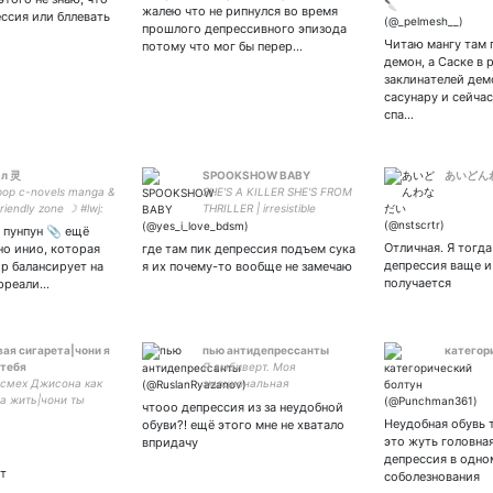
убийца~
жалею что не рипнулся во время
ссия или бллевать
~истреб
прошлого депрессивного эпизода
психики
Читаю мангу там 
потому что мог бы перер…
демон, а Саске в 
заклинателей дем
сасунару и сейчас
спа…
эл 灵
SPOOKSHOW BABY
あいどん
pop c-novels manga &
SHE'S A KILLER SHE'S FROM
riendly zone ☽ #lwj:
THRILLER | irresistible
#han: excuse me
creature who has an
 пунпун 📎 ещё
 do u have a
insatiable love for the dead
Отличная. Я тогда
но инио, которая
где там пик депрессия подъем сука
nd?
депрессия ваще и
ор балансирует на
я их почему-то вообще не замечаю
получается
рреали…
ая сигарета|чони я
пью антидепрессанты
категор
тебя
Я амбиверт. Моя
|смех Джисона как
эмоциональная
а жить|чони ты
нестабильность - это
чтооо депрессия из за неудобной
всех|не нравится?
самая стабильная вещь в
Неудобная обувь 
обуви?! ещё этого мне не хватало
взаимная
моей жизни
это жуть головная
впридачу
депрессия в одно
ет
соболезнования