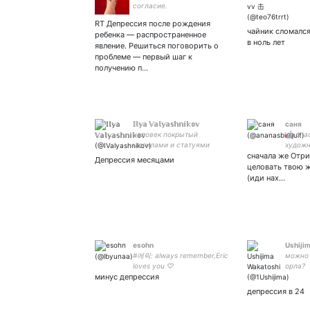
согласие.
RT Депрессия после рождения
чайник сломался
ребенка — распространенное
в ноль лет
явление. Решиться поговорить о
проблеме — первый шаг к
получению п…
𝕀𝕝𝕪𝕒 𝕍𝕒𝕝𝕪𝕒𝕤𝕙𝕟𝕚𝕜𝕠𝕧
саня
человек покрытый
🤖 chao
могилами и статуями
художн
сначала же Отри
можно 
Депрессия месяцами
- #кра
целовать твою ж
(иди нах…
esohn
Ushiji
#에릭: always remember,Eric
можно 
loves you ♡
орла?
минус депрессия
депрессия в 24