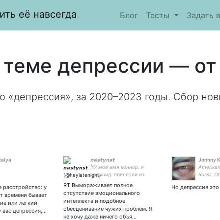
ить её навсегда
Блог
Тесты
Задать 
 теме депрессии — от 
о «депрессия», за 2020–2023 годы. Сбор нов
talya
𝙣𝙖𝙨𝙩𝙮𝙣𝙨𝙩
Johnny 
|♡ моё имя коннор. я
Amerikan
андроид. прислали из
Rossii. 
«киберлайф». ♡| дай бог?
v fotosh
RT Вымораживает полное
 расстройство: у
Но депрессия эт
svodnye t
отсутствие эмоционального
от времени бывает
sort Iva
интеллекта и подобное
ие или легкий
обесценивание чужих проблем. Я
у вас депрессия,…
не хочу даже ничего объя…