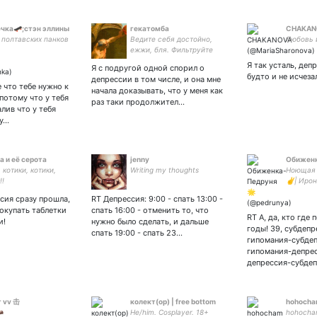
чка🛹;стэн эллины
гекатомба
CHAKAN
 полтавских панков
Ведите себя достойно,
Любовь 
ежжи, бля. Фильтруйте
дискурс, следите за своим
Я так усталь, деп
Я с подругой одной спорил о
гламуром
будто и не исчеза
депрессии в том числе, и она мне
е что тебе нужно к
начала доказывать, что у меня как
потому что у тебя
раз таки продолжител…
лив что у тебя
 у…
а и её серота
jenny
Обижен
 котики, котики,
Writing my thoughts
Ноющая 
!!
✌️| Иро
пишу ху
сия сразу прошла,
RT Депрессия: 9:00 - спать 13:00 -
чтобы м
покупать таблетки
спать 16:00 - отменить то, что
Гага, по
RT А, да, кто где 
и!
нужно было сделать, и дальше
Face🗿
годы! 39, субдепр
спать 19:00 - спать 23…
гипомания-субде
гипомания-депре
депрессия-субде
 vv 击
колект(ор) | free bottom
hohoch

He/him. Cosplayer. 18+
hohocha