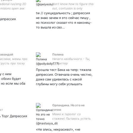
radional rus/eng 2D
don’t know how to figure this
mmisions open акк
out, confusion is only
й оформа by
tw // суицидальность ; депрессия
growing & I realized I wasn’t
being myself
не знаю зачем я это сейчас пишу ,
депрессия
но психолог сказал что я наконец-
то вышла из сво…
лавандой
Полина
рисовки, мемы про
Ничего необычного - Ты,
грусть про тоску
Я, Твиттер
Прошла тест Бека на тепр: тяжела
у с ним
депрессия. Отвечала очень честно,
с обоих будет
даже сам удивилась с какой
, но если мы оба
глубины могу себя услышать
Орландина. Но это не
ат
точно
Мама и таролог со
 Торг Депрессия
стажем) Пытаюсь успеть
всё, но нет... пишу о детях,
ремонтах, картах и
«Не злись, некрасиво!», «не
жалуюсь на жизнь