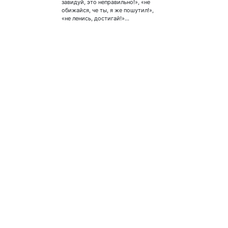
завидуй, это неправильно!», «не
обижайся, че ты, я же пошутил!»,
«не ленись, достигай!»…