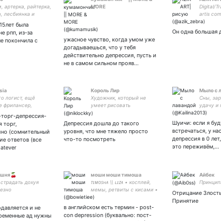
, артерка, райтерка,
MORE
Digital/T
, лесбиянка и
artis co
 заебалась 19 y.o. -
запасно
 15лет была
юбимая девушка
Он одна большая 
е рпп, из-за
 -) - закрытка
ужасное чувство, когда умом уже
не покончила с
догадываешься, что у тебя
действительно депрессия, пусть и
не в самом сильном прояв…
sia
Король Лир
Мыло с 
о логист, ещё
Художник, который не
Сны, за
 фрилансер,
умеет рисовать
удачу и 
а La vida es una y
-торг-депрессия-
arnaval
Шуичи: если я буд
Депрессия дошла до такого
 торг,
встречаться, у на
уровня, что мне тяжело просто
ино (сомнительный
депрессия в 0 лет
что-то посмотреть
ие ответов (все
это переживём,…
atever
ешня🍒
моши моши тимоша
Айбек
 страдать дохуя
ᴛɪᴍᴏꜱʜᴀ \\ ʟɪᴢᴀ • косплей,
Принцип
езно
мемы, ретвиты с кисами •
Отрицание Злость
next cosplay: FGO \\ DNRPA
Принятие
\\ HELLTAKER \\ PT EPIC •
в английском есть термин - post-
одавляется и не
закрытка, куда вы можете
con depression (буквально: пост-
временные ад нужны
тоже податься: