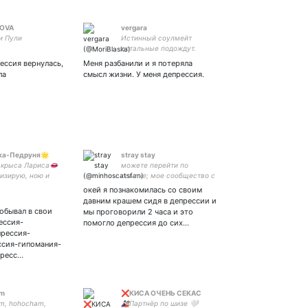
OVA
vergara
и Пули
Истинный соулмейт
остальные подождут.
Мудак какой-то, но чуваки
рессия вернулась,
Меня разбанили и я потеряла
зовут меня Киджи.
ла
смысл жизни. У меня депрессия.
ка-Педруня🌟
stray stay
крыса Лариса👄
можете перейти по
низирую, ною и
ссылке; мое сообщество с
йню; Мечтаю,
постами 👉👈
окей я познакомилась со своим
еня обосрала Леди
давним крашем сидя в депрессии и
тому что Poker
побывал в свои
мы проговорили 2 часа и это
🗿
ессия-
помогло депрессия до сих…
прессия-
ссия-гипомания-
пресс…
am
❌КИСА ОЧЕНЬ СЕКАС
m, hohocham,
🎎Партнёр по шизе 🤍