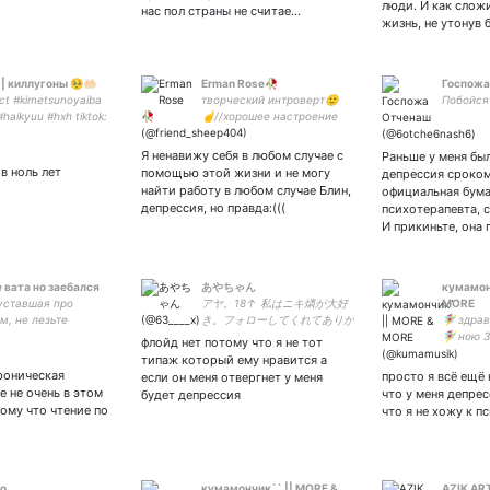
люди. И как слож
нас пол страны не считае…
жизнь, не утонув 
| киллугоны 🥺🤲🏻
Erman Rose🥀
Госпожа
ect #kimetsunoyaiba
творческий интроверт🙂
Побойся
haikyuu #hxh tiktok:
☝//хорошее настроение
u_cos | немножко
привлекательно,
ею
улыбнись, малыш😏💕
Я ненавижу себя в любом случае с
Раньше у меня бы
в ноль лет
помощью этой жизни и не могу
депрессия сроком 
найти работу в любом случае Блин,
официальная бума
депрессия, но правда:(((
психотерапевта, с
И прикиньте, она
е вата но заебался
あやちゃん
кумамон
уставшая про
アヤ。18↑ 私はニキ燐が大好
MORE
м, не лезьте
き。フォローしてくれてありが
🧚‍♀️ здр
йста. кусаюсь.
とう 💙🐝
🧚‍♀️ ною 
флойд нет потому что я не тот
мюзиклы 
типаж который ему нравится а
ваш кап
роническая
просто я всё ещё 
если он меня отвергнет у меня
е не очень в этом
что у меня депрес
будет депрессия
ому что чтение по
что я не хожу к п
o
кумамончик`` || MORE &
AZIK AR