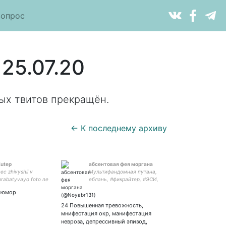
вопрос
25.07.20
ых твитов прекращён.
← К последнему архиву
Kutep
абсентовая фея моргана
ec zhivyshii v
Мультифандомная путана,
Obrabatyvayo foto ne
еблань, #фикрайтер, #ЭСИ,
ope. Delayo
#ФЭЛВ, I'M A DOCTOR!,
о юмор
ablicy. Tvoi lichnyi
порно-фея из Алфея
n-chaya.
24 Повышенная тревожность,
мнифестация окр, манифестация
невроза, депрессивный эпизод,