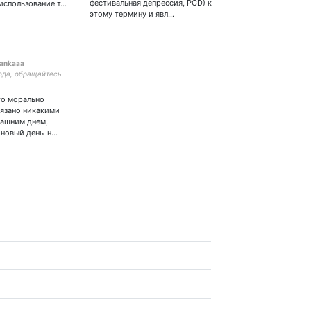
фестивальная депрессия, PCD) к
использование т…
этому термину и явл…
iankaaa
ода, обращайтесь
сто морально
связано никакими
рашним днем,
 новый день-н…