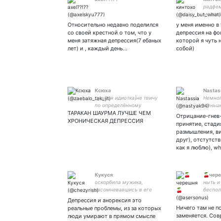
радфем
медица
просто
Относительно недавно поделился
у меня именно в
моя л
со своей крестной о том, что у
депрессия на фон
♡(｡- ω
меня затяжная депрессия(7 ебаных
которой я чуть 
лет) и , каждый день…
собой)
Ксюха
Nastas
душная идиотка|не твичу
Немног
по определённому
меньше
ТАРАКАН ШАУРМА ЛУЧШЕ ЧЕМ
фандому|тупо разлагаюсь|
лентяйк
Отрицание-гнев
много ною|мед профиль|
es un c
ХРОНИЧЕСКАЯ ДЕПРЕССИЯ
принятие, стадия
intp-t
размышления, в
друг), отстутств
как я люблю), wh
Кукуся
🍒чер
оскорбила мужика,
ныть и
засомневавшись в его
беспол
оральных способностях
Депрессия и анорексия это
теперь я тут
Ничего там не п
реальные проблемы, из за которых
заменяется. Со
люди умирают в прямом смысле