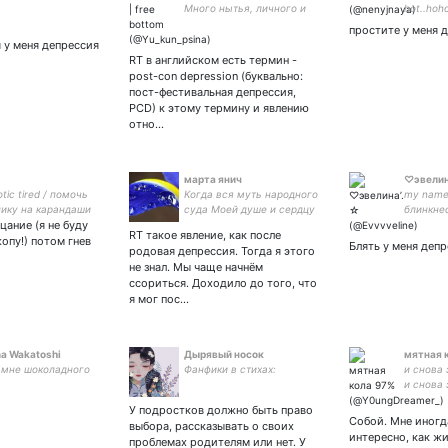
Много нытья, личного и
hot..hoh
мата.
HO cham
простите у меня д
hohocha
 у меня депрессия
ho hoooo
RT в английском есть термин -
chamm
post-con depression (буквально:
пост-фестивальная депрессия,
PCD) к этому термину и явлению
отно…
марта янич
♡эвелин
tic tired / помочь
Когда вся муть народного
my name 
ику на карандаши
суда Моей душе и сердцу
блинкне
цание (я не буду
тут ☞ ✌🏼мой комикс
докучала Я посылал всех
дирекши
RT такое явление, как после
снаянитьсани
радостно туда, Где наша
опу!) потом гнев
Блять у меня деп
родовая депрессия. Тогда я этого
жизнь взяла свое начало."
не знал. Мы чаще начнём
А.Горбунов 😊
ссориться. Доходило до того, что
я мог пос…
ma Wakatoshi
Дырявый носок
мятная 
мне шоколадного
Фанфики в стихах:
и снова 
и снова 
#взаимн
У подростков должно быть право
у.о.), о
Собой. Мне иногд
выбора, рассказывать о своих
пишущий
интересно, как жи
проблемах родителям или нет. У
прошу