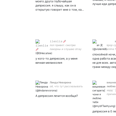
квартета и сериалов,
моего друга глубочайшая
лучше иди депре
заканчивая к-попом и
депрессия. я слышу, как он в
аниме.
открытую говорит мне о том, ка…
𝚒𝚕𝚎𝚗𝚕𝚒𝚜 🥢
ᅠ ᅠᅠ 
лол привет. смотрю
kpop c
лакорны и слушаю stray
anime f
kids. 🌤️
无聊 🐇 
спокойной ночи,
noona,
у кого-то депрессия, а у меня
одна работа аса
boyfrie
вечная меланхолия
не для всех. авт
грани между сю
Линда Неворона
вишнев
ой, что тут рассказывать
люблю 
хард``
причин
А депрессия лечится вообще?
лучше 
вали|#
депрессия в 0 л