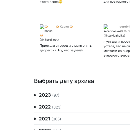
для повторного 
этого слова🙄
🍛 Кэрэл 🍛
serebr
мать г
я устала, я про
Приехала в город и у меня опять
устала, это не 
депрессия. Ну, что за дела?
местами со вче
вчера-это вчера
Выбрать дату архива
2023
(97)
2022
(323)
2021
(305)