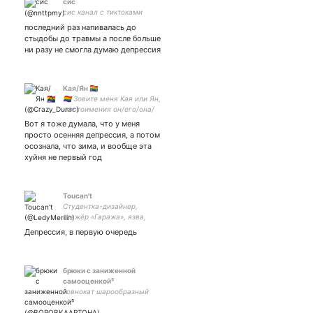
сис
сис канал с тиктоками
последний раз напивалась до
стыдобы до травмы а после больше
ни разу не смогла думаю депрессия
Кая/Ян 🏳️‍🌈⃤
🏳️‍🌈 Зовите меня Кая или Ян,
местоимения он/его/она/
её. Не против общения~
Вот я тоже думала, что у меня
если нужна помощь, то
просто осенняя депрессия, а потом
пишите~закрытка-
осознала, что зима, и вообще эта
хуйня не первый год
Toucan't
Студентка-дизайнер,
стажёр «Гаража», язва,
стесняха, кудри, ебеня
Депрессия, в первую очередь
брюки с заниженной
самооценкой⁵
говнокат шарообразный