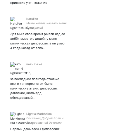
принятие уничтожение
Natul'en
Мама хотела назвать меня
Джессикой
Зря мы в свое время ржали над ее
хобби вместе с дядей: у меня
клиническая депрессия, а он умер
4 года назад от алко…
кать ты чё
за последние пол года столько
всего «интересного» было:
панические атаки, депрессия,
давление,миллиард
обследований…
Light a Morkheina
Посланец Доброй Воли и
Депрессивной Эстетики
Первый день весны Депрессия: