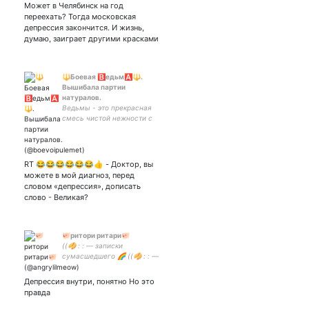
Помощь бездомной собаке
Может в Челябинск на год
(мне) - 4274 3200 3790
переехать? Тогда московская
1579 Закрытка Теперь ещё
депрессия закончится. И жизнь,
и
думаю, заиграет другими красками
🔱Боевая 🅱️едьм🅰️🔱.
Вышибала партии
натуралов.
Ведьмы - это прекрасная
смесь чистой нежности с
нечистой силой
RT 😂😂😂😂😂😂👍 - Доктор, вы
можете в мой диагноз, перед
словом «депрессия», дописать
слово - Великая?
🐖ритори ритари🐖
((🥠 : : — записки
сумасшедшего 🌈 ((🥠 : : —
стараюсь быть позитивной
и любить жизнь 😳 ((🥠 : :
Депрессия внутри, понятно Но это
— Юнги как смысл жизни
правда
🐱💞🦔