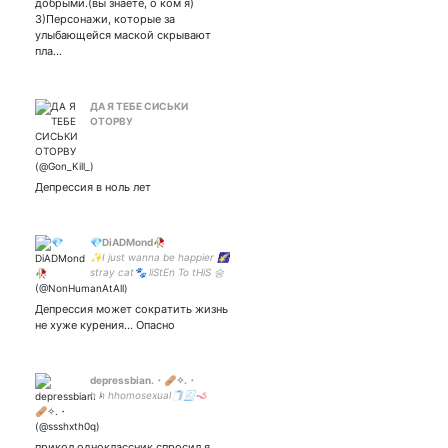
добрыми.(вы знаете, о ком я)
3)Персонажи, которые за
улыбающейся маской скрывают
пла…
ДА Я ТЕБЕ СИСЬКИ
ОТОРВУ
Депрессия в ноль лет
💎DiADMond🥀
✨I just wanna be happier 🌠
stray cat🐾 liStEn To tHiS 승
정가🌋🥴 снег, растопи моё
сердце и себя тоже заодно
Депрессия может сократить жизнь
не хуже курения... Опасно
depressbian.・🩹✧.・
h h hhomosexual🧻🧾🪱
прикол одноклассник спросил я