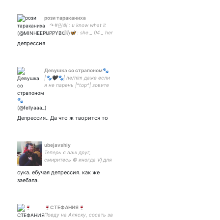
рози тараканиха
⠀ ↷ #민희 : u know what it
is..,,, ! ¡ 🤍 🦋 : she _ 04 _ her
! 慬 𝐦𝐢𝐧𝐡𝐞𝐞 & 𝐧𝐚𝐠𝐲𝐮𝐧𝐠 : 🐶 ♡
депрессия
🐣
Девушка со страпоном🐾
|🐾🖤🐾| he/him даже если
я не парень |^top^| зовите
меня ✨страпон✨, не
ошибётесь | #взаимный |
♥𝓟𝓮𝓰𝓰𝓲𝓷𝓰 ♥|
мультифандомная псина
Депрессия.. Да что ж творится то
🔫| luv u 3000🌐|
ubejavshiy
Теперь я ваш друг,
смиритесь © иногда Vj для
Tequilajazzz и ЕстьЕстьЕсть.
сука. ебучая депрессия. как же
Иногда подкастер.
заебала.
🍷СТЕФАНИЯ🍷
Поеду на Аляску, сосать за