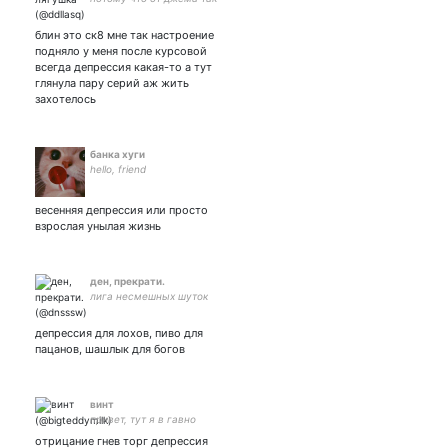
не качает
блин это ск8 мне так настроение
подняло у меня после курсовой
всегда депрессия какая-то а тут
глянула пару серий аж жить
захотелось
банка хуги
hello, friend
весенняя депрессия или просто
взрослая унылая жизнь
ден, прекрати.
лига несмешных шуток
депрессия для лохов, пиво для
пацанов, шашлык для богов
винт
привет, тут я в гавно
отрицание гнев торг депрессия