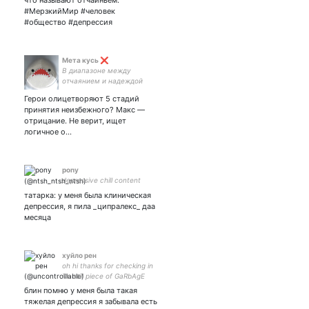
что называют отчаиньем.
#МерзкийМир #человек
#общество #депрессия
Мета кусь ❌
В диапазоне между
отчаянием и надеждой
Герои олицетворяют 5 стадий
принятия неизбежного? Макс —
отрицание. Не верит, ищет
логичное о…
pоny
dеpressive chill content
татарка: у меня была клиническая
депрессия, я пила _ципралекс_ даа
месяца
хуйло рен
oh hi thanks for checking in
i'm still piece of GaRbAgE
блин помню у меня была такая
тяжелая депрессия я забывала есть