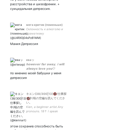
музыкант, плакса. Too
расстройства и шизофрении. +
Weird to Live, Too Rare to
суицидальная депрессия.
Die
мега критик (поменьше)
Склонность к алкоголю и
драматизму
Мания Депрессия
еваッ
𝗵𝗼𝘄𝗲𝘃𝗲𝗿 𝗳𝗮𝗿 𝗮𝘄𝗮𝘆, 𝗶 𝘄𝗶𝗹𝗹
𝗮𝗹𝘄𝗮𝘆𝘀 𝗹𝗼𝘃𝗲 𝘆𝗼𝘂♡
по мнению моей бабушки у меня
депрессия
キエン(38/300|13)🔞/仕事探
し中/暁の空編を読んでくださ
い。
Kien, a beginner artist.Any
pronouns. 18↑ I speak
UK/RU/JP/EN. Please read
Nalhegrande arc. check
before follow: FUB FREE
этом сохранив способность быть