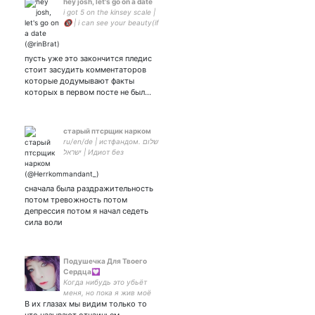
hey josh, let's go on a date
i got 5 on the kinsey scale |
🔞 | i can see your beauty(if
you're not an asshole) |
byelingual
пусть уже это закончится пледис
стоит засудить комментаторов
которые додумывают факты
которых в первом посте не был…
старый птсрщик нарком
ru/en/de | истфандом. שלום
ישראל | Идиот без
отечества. Сирота без
родины. | ЛСИ ФЛВЭ ENTJ |
он/вы | 🖤 юп by
сначала была раздражительность
потом тревожность потом
депрессия потом я начал седеть
сила воли
Подушечка Для Твоего
Сердца💟
Когда нибудь это убьёт
меня, но пока я жив моё
В их глазах мы видим только то
сердце будет бится для
тебя.