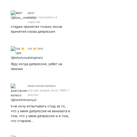
друг
добро пжаловать в
саратов
стадии принятия только после
принятия снова депрессия
rus 👉 tam
Жду когда депрессия, уебет на
пенсию
анастасия колесо
изучаю медиа since 1999 //
she/her
я не хочу испытывать стыд за то,
что у меня депрессия не виновата в
том, что у меня депрессия и в том,
что старала…