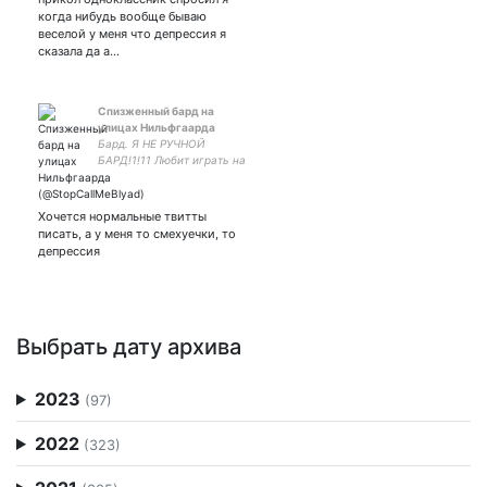
когда нибудь вообще бываю
веселой у меня что депрессия я
сказала да а…
Спизженный бард на
улицах Нильфгаарда
Бард. Я НЕ РУЧНОЙ
БАРД!1!11 Любит играть на
гитаре и свои АУшечЬки по
Ведьмаку. Баллады мои
баллады, ведьмаки мои
Хочется нормальные твитты
ведьмаки...
писать, а у меня то смехуечки, то
депрессия
Выбрать дату архива
2023
(97)
2022
(323)