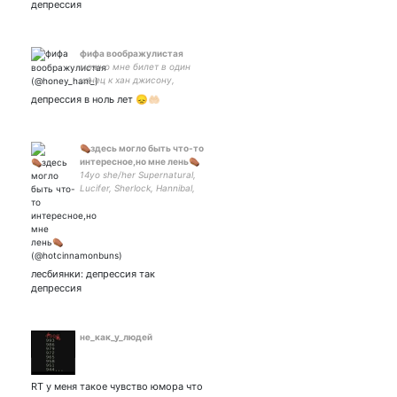
депрессия
эстетика и треклятая
литература
фифа воображулистая
можно мне билет в один
конец к хан джисону,
пожалуйста
депрессия в ноль лет 😞🤲🏻
⚰️здесь могло быть что-то
интересное,но мне лень⚰️
14yo she/her Supernatural,
Lucifer, Sherlock, Hannibal,
Marvel,Death Note looking
for interesting and weird
(just like me) people
лесбиянки: депрессия так
депрессия
не_как_у_людей
RT у меня такое чувство юмора что