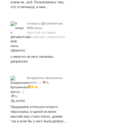
клала на...всё. Пользовалась тем,
что отличница, и мне…
я миша а @itsalienfreak
МНЕ жена
прогулка по садам
российской словесности
у меня из-за него началась
депрессия
Бездомная, брошенная
крыса..🕯️🥀🐀
🥺👉👈
Придумала оптихуистичного
персонажа, в одной из моих
мыслей ему стало плохо, думаю
"хм а если бы у него была депрес…