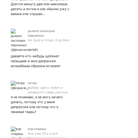
Длится минуту две или максимум
десять а потом я как обычно ржу с
мемов или слушаю…
дьявол засохших
пирожных
No Gods or Kings, Only Man
давайте кто-нибудь щёлкнет
пальцами и моя депрессия
волшебным образом исчезнет
петра
паркер; здесь любят и
комфортят уэйда уилсона
я не понимаю, я не могу ничего
infp-t; 🪐; 🏳️‍🌈 пишу
хэдканоны и ем чимичанги
делать, потому что у меня
(•spideypool •spirk •destiel)
депрессия или потому что я
ленивая тварь?
вор спермы
мне уже 20 а я всё