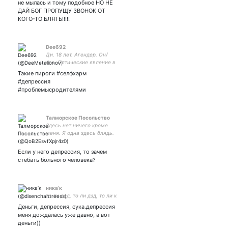
не мылась и тому подобное НО НЕ
ДАЙ БОГ ПРОПУЩУ ЗВОНОК ОТ
КОГО-ТО БЛЯТЬ!!!!!
Dee692
Ди. 18 лет. Агендер. Он/
его. Оптические явление в
России. Г:Королёв Люблю
Такие пироги #селфхарм
рыжих мальчиков❤
#депрессия
#проблемысродителями
Талморское Посольство
Здесь нет ничего кроме
меня. Я одна здесь блядь.
Если у него депрессия, то зачем
стебать больного человека?
ника’к
то ли дед, то ли дэд, то ли к
Деньги, депрессия, сука.депрессия
меня дождалась уже давно, а вот
деньги))