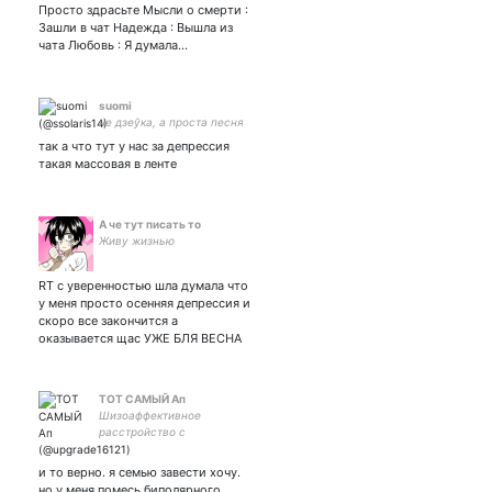
Просто здрасьте Мысли о смерти :
Зашли в чат Надежда : Вышла из
чата Любовь : Я думала…
suomi
не дзеўка, а проста песня
так а что тут у нас за депрессия
такая массовая в ленте
А че тут писать то
Живу жизнью
RT с уверенностью шла думала что
у меня просто осенняя депрессия и
скоро все закончится а
оказывается щас УЖЕ БЛЯ ВЕСНА
ТОТ САМЫЙ Ап
Шизоаффективное
расстройство с
суицидальной депрессией,
тот еще еб*нтяй и
и то верно. я семью завести хочу.
пройдоха, бас-гитарист,
но у меня помесь биполярного