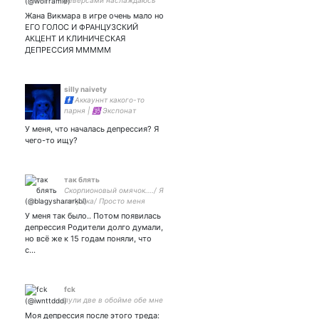
реверсами наслаждаюсь
закрытка:
Жана Викмара в игре очень мало но
ЕГО ГОЛОС И ФРАНЦУЗСКИЙ
АКЦЕНТ И КЛИНИЧЕСКАЯ
ДЕПРЕССИЯ МММММ
silly naivety
🚹 Аккауннт какого-то
парня | 🕉 Экспонат
тридцатилетней давности с
У меня, что началась депрессия? Я
хвостиком | Неутомимый
чего-то ищу?
бездельник | 🛐 Sumimasen
watashi wa baka
так блять
Скорпионовый омячок..../ Я
лягушка/ Просто меня
опять нашли походу
У меня так было.. Потом появилась
депрессия Родители долго думали,
но всё же к 15 годам поняли, что
с…
fck
пули две в обойме обе мне
Моя депрессия после этого треда: