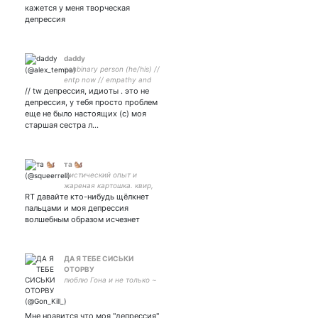
you’re guiding ‘Cause I
кажется у меня творческая
believe that you could l
депрессия
daddy
nonbinary person (he/his) //
entp now // empathy and
// tw депрессия, идиоты . это не
psychopathy // saint-
petersburg 🇬🇧🇩🇪🇲🇫
депрессия, у тебя просто проблем
еще не было настоящих (с) моя
старшая сестра л…
та 🐿️
мистический опыт и
жареная картошка. квир,
RT давайте кто-нибудь щёлкнет
нб, любые местоимения.
люблю плохую
пальцами и моя депрессия
архитектуру, ныть и сныть.
волшебным образом исчезнет
ДА Я ТЕБЕ СИСЬКИ
ОТОРВУ
люблю Гона и не только ~
Мне нравится что моя "депрессия"