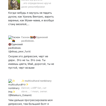
...это определенно круче
даже рекалибровки
интероцепторов
Когда-нибудь я научусь не падать
духом, как Уриэль Вентрис, варить
варенье, как Муми-мама, и вообще
стану веселой,…
Гаскон 🏳️‍🌈⃤🔞Одинокий
разбойник.
Скорее это депрессия, черт ее
дери.. Это не ты. Это она. Ты
имеешь цвета, Май, дорогой, ты не
пустой, черт возьми
✨ multicultural nonbinary
imp✨
Dancer, LARP fan, cat
slave.... I mean, owner.
She/They/Him 🇷🇺 ещё
настолочки и ФК, куда ж
Чем дальше прогрессировала моя
без него.
депрессия, тем больший болт я