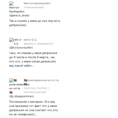
Ментал брейкдайнс
Социомонашка
Так а схуяли у меня до сих пор есть
депрессия((
рей かもな
армина в президенты!
такс, по планам у меня депрессия
до 9 числа и после 9 марта.. хм..
ого ого, у меня снова депрессия.
вау какой забит…
🏳️‍🌈разøчарøвание из геттø
🏳️‍🌈
trans boy (he/him) /
пансексуальный
нечеловекоподобный
алкоголик/commissions
Поговорили с матерью. Ого вау
open/ мое солнышко: 4276
она признала тот факт что у меня
4000 8836 5243- на сиги
депрессия но она считает что это
из-за телефона))))…