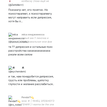
колбаску (пока ещё не
уехала). Тот, кто ищет
смысл в моих Твитах, тот
Психиатр нет, это понятно. Но
дурак и его не найдёт.
психотерапевт, к психотерапевту
могут направить если депрессия,
хотя бы л…
ли́ca xeнджинecca
новый акк !! линочка и
даша навальная мои фав
герлс
тв ?? депрессия и остальные псих
расстройства хахахахахахахаха
ржали всем селом
🕷️
и так, нам понадобится депрессия,
грусть или проблемы, щепотку
глупости и желание расслабиться..
Pendal'f💫
wow ☀ | ТАНЕЦ ЗЛОБНОГО
ГЕНИЯ | I wanna be the one