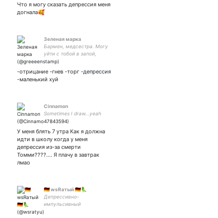
Что я могу сказать депрессия меня
догнала🥰
Зеленая марка
Бармен, медсестра. Могу
уйти с тобой в запой,
потом прокапать после
него
-отрицание -гнев -торг -депрессия
-маленький хуй
Cinnamon
Sometimes I draw...yeah
У меня блять 7 утра Как я должна
идти в школу когда у меня
депрессия из-за смерти
Томми????.... Я плачу в завтрак
лмао
🇩🇪 wsRатый 🇩🇪🦜
Депрессивно-
импульсивный
твиттерский #CancelFatCat