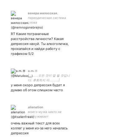
венера милосская.
периодическая система
слова
RT Какие пограничные
расстройства личности? Какая
депрессия нахуй. Ты алкоголичка,
прокапайся и найди работу с
графиком 5/2
a.m.☀️
|..........모든 것이 잘 될 것입니
다. 후회하지 마..........|
у меня скоро депрессия будет я
думаю об этом слишком часто
alienation
моего мужа никто не
заслуживает
очень важный текст для всех
коллег у меня из-за него началась
депрессия