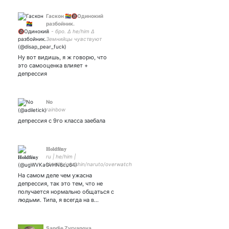
Гаскон 🏳️‍🌈⃤🔞Одинокий
разбойник.
∆ - бро. ∆ he/him ∆
Земнийцы чувствуют
только боль. ∆ You never
settle for less than gold 🇧🇻🏳️‍🌈
Ну вот видишь, я ж говорю, что
🇷🇺🇩🇪 ∆ Только искренность
это самооценка влияет +
имеет смысл.
депрессия
No
rainbow
депрессия с 9го класса заебала
𝐇𝐨𝐥𝐝𝐟𝐞́𝐧𝐲
ru | he/him |
identity/genshin/naruto/overwatch
|| up:
На самом деле чем ужасна
депрессия, так это тем, что не
получается нормально общаться с
людьми. Типа, я всегда на в…
Sandie Zyryanova