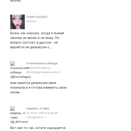
почти)
CuteCrazyGirl
Justice
Боже, как хорошо, когда я пьяная
никому не звоню и не пишу. Но
вопрос состоит в другом - не
вернётся ли депрессия с…
хтоническое уёбище
#ЖывеБеларусь
#СвободуНавальному |
самые радостные пойдут
под нож
мне кажется депрессия меня
покинула и я готова изменить свою
жизнь
видишь, я горю
но коль черти в душе
гнездились —
значит, ангелы жили в ней
• дьявол из соседнего
Вот как-то так, кстати ощущается
двора • сомнительная