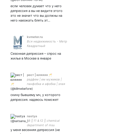
если человек думает что у него
депрессия а вы не видите этого
это не значит что вы должны на
него наезжать блять эт…
kvmeter.ru
Вся недвижимость - Метр
Квадратный
Сезонная депрессия – спрос на
жилье в Москве в январе
рест | юляяяя 🥂
радфем | ем мужиков |
панфобка и афобка | злая
терфка |
скину бывшему мч, у которого
депрессия. надеюсь поможет
nastya
18 || f1 & f2 || chemical
department of msu
у меня весенняя депрессия (не