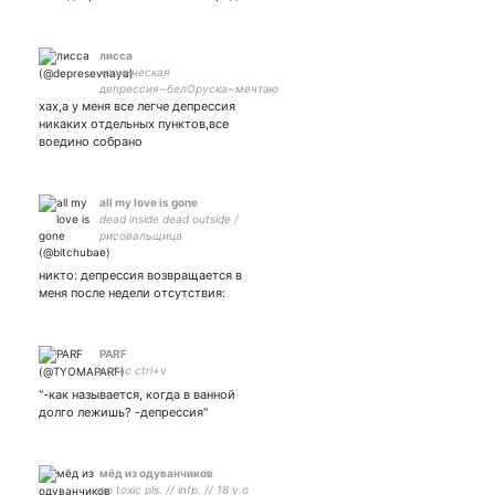
лисса
хроническая
депрессия~белОруска~мечтаю
хах,а у меня все легче депрессия
съебаться отсюда~ #взаимная
#взаимная
никаких отдельных пунктов,все
воедино собрано
all my love is gone
dead inside dead outside /
рисовальщица
(прикидывается) ↬
никто: депрессия возвращается в
меня после недели отсутствия:
PARF
ctrl+c ctrl+v
"-как называется, когда в ванной
долго лежишь? -депрессия"
мёд из одуванчиков
no toxic pls. // infp. // 18 y.o