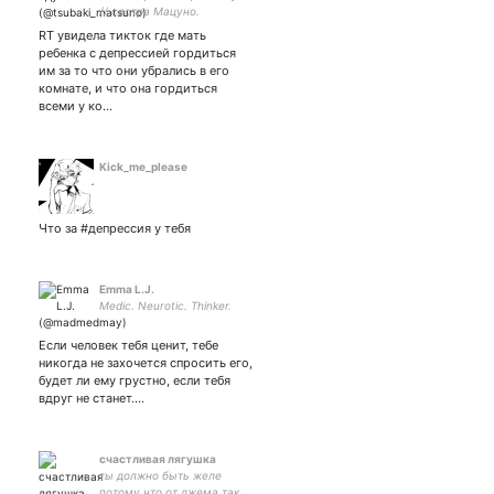
// сестра Мацуно.
RT увидела тикток где мать
ребенка с депрессией гордиться
им за то что они убрались в его
комнате, и что она гордиться
всеми у ко…
Kick_me_please
Что за #депрессия у тебя
Emma L.J.
Medic. Neurotic. Thinker.
Если человек тебя ценит, тебе
никогда не захочется спросить его,
будет ли ему грустно, если тебя
вдруг не станет.…
счастливая лягушка
ты должно быть желе
потому что от джема так