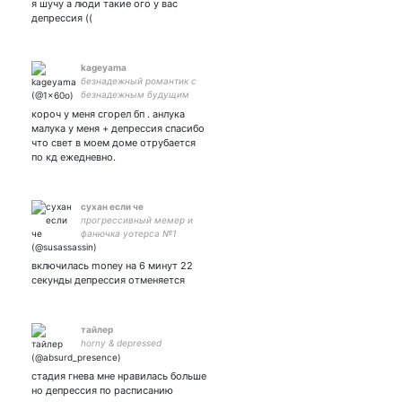
я шучу а люди такие ого у вас
депрессия ((
kageyama
безнадежный романтик с
безнадежным будущим
ISTP-A
короч у меня сгорел бп . анлука
малука у меня + депрессия спасибо
что свет в моем доме отрубается
по кд ежедневно.
сухан если че
прогрессивный мемер и
фанючка уотерса №1
включилась money на 6 минут 22
секунды депрессия отменяется
тайлер
horny & depressed
стадия гнева мне нравилась больше
но депрессия по расписанию