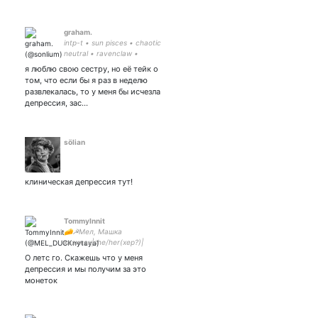
graham.
intp-t • sun pisces • chaotic
neutral • ravenclaw •
melancholic | давай
я люблю свою сестру, но её тейк о
вечером умрём весело,
том, что если бы я раз в неделю
поиграем в декаданс. // &
развлекалась, то у меня бы исчезла
♥
депрессия, зас…
sölian
клиническая депрессия тут!
TommyInnit
🧀☭Мел, Машка
казинак|she/her(хер?)|
мультифандомный олд|
О летс го. Скажешь что у меня
дада, я играю в майнкрафт|
депрессия и мы получим за это
твичу по mcyt|#mcyttwtrus|
монеток
участник #owosmp😼|
закрытка- и нытьё