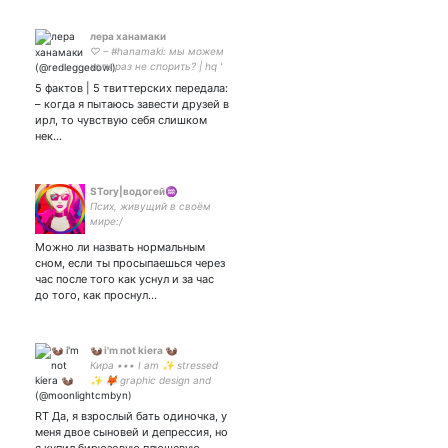
лера ханамаки
♡ – #hanamaki: мы можем
хоть раз не спорить? | hq '
bnha ' aot | ♡ – #yachi: ты
5 фактов | 5 твиттерских передала:
мог бы мне не перечить? |
– когда я пытаюсь завести друзей в
seijōstan 嘆 | my wife –
ирл, то чувствую себя слишком
нек…
STory|водогей♒️
Псих, живущий в своём
мире:/
Можно ли назвать нормальным
сном, если ты просыпаешься через
час после того как уснул и за час
до того, как проснул…
🦦 i'm not kiera 🦦
Кира ••• I am ✨ stressed
✨ 🦊 graphic design and
artist struggles самый
лучший человек в мире -
RT Да, я взрослый бать одиночка, у
меня двое сыновей и депрессия, но