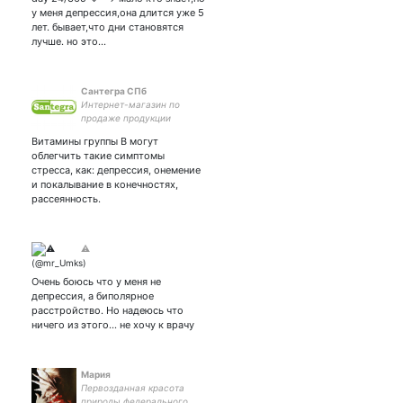
у меня депрессия,она длится уже 5
лет. бывает,что дни становятся
лучше. но это…
Сантегра СПб
Интернет-магазин по
продаже продукции
компании #Сантегра
Витамины группы В могут
#Santegra (USA)
облегчить такие симптомы
стресса, как: депрессия, онемение
и покалывание в конечностях,
рассеянность.
⚠️
Очень боюсь что у меня не
депрессия, а биполярное
расстройство. Но надеюсь что
ничего из этого... не хочу к врачу
Мария
Первозданная красота
природы федерального