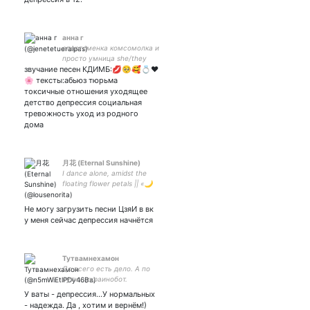
анна г
спортсменка комсомолка и
просто умница she/they
звучание песен КДИМБ:💋🥺🥰💍❤️
(она/её) l intj
🌸 тексты:абьюз тюрьма
токсичные отношения уходящее
детство депрессия социальная
тревожность уход из родного
дома
月花 (Eternal Sunshine)
I dance alone, amidst the
floating flower petals || «🌙
🌸» Дедушка Се「扇子」
Не могу загрузить песни ЦзяИ в вк
у меня сейчас депрессия начнётся
Тутвамнехамон
До всего есть дело. А по
сути - украинобот.
Взаимная подписка для
У ваты - депрессия...У нормальных
единомышленников.
- надежда. Да , хотим и вернём!)