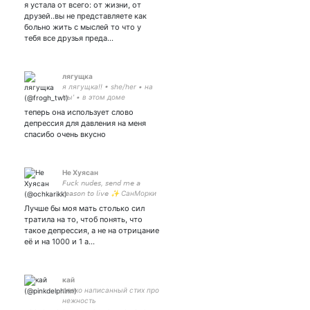
я устала от всего: от жизни, от
друзей..вы не представляете как
больно жить с мыслей то что у
тебя все друзья преда…
лягущка
я лягущка!! • she/her • на
'ты' • в этом доме
игнорируют канон • стэн
теперь она использует слово
аккаунт дамнатио киры и
депрессия для давления на меня
нанами кенто
спасибо очень вкусно
Не Хуясан
𝘍𝘶𝘤𝘬 𝘯𝘶𝘥𝘦𝘴, 𝘴𝘦𝘯𝘥 𝘮𝘦 𝘢
𝘳𝘦𝘢𝘴𝘰𝘯 𝘵𝘰 𝘭𝘪𝘷𝘦 ✨ СанМорки
и Шейн держат всю бл
Лучше бы моя мать столько сил
индустрию. Богиня смерти.
тратила на то, чтоб понять, что
Ки+Тай Фд. B&A letters at 🏳️‍🌈
такое депрессия, а не на отрицание
её и на 1000 и 1 а…
кай
плохо написанный стих про
нежность