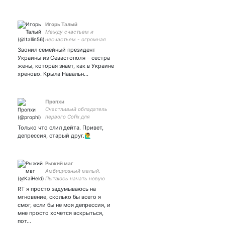
Игорь Талый
Между счастьем и
несчастьем - огромная
пропасть. В ней-то я и
Звонил семейный президент
живу
Украины из Севастополя – сестра
жены, которая знает, как в Украине
хреново. Крыла Навальн…
Пропхи
Счастливый обладатель
первого Cofix для
твиттерских. Do what you
Только что слил дейта. Привет,
wanna do.
депрессия, старый друг.🙋‍♂️
Рыжий маг
Амбициозный малый.
Пытаюсь начать новую
жизнь каждый третий
RT я просто задумываюсь на
понедельник.
мгновение, сколько бы всего я
смог, если бы не моя депрессия, и
мне просто хочется вскрыться,
пот…