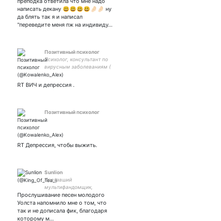
преподка ответила что мне надо
написать декану 😃😃😃😃🤌🏻🤌🏻 ну
да блять так я и написал
"переведите меня пж на индивиду…
Позитивный психолог
Психолог, консультант по
вирусным заболеваниям (
ВИЧ,ВГС и пр.).Платно и
анонимно . . WhatsApp
RT ВИЧ и депрессия .
+79160922442 ,Алексей
Олегович.
Позитивный психолог
RT Депрессия, чтобы выжить.
Sunlion
Поехавший
мультифандомщик,
Прослушивание песен молодого
который иногда даже что-
то твитит... #TDG × #SA ×
Уолста напомнило мне о том, что
#TFK × #PA × #LP × #HU ×
так и не дописала фик, благодаря
#BVB × #FIR × #BMTH ×
которому м…