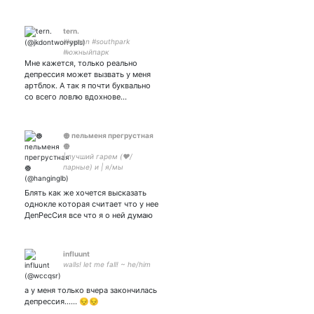
tern.
#kyman #southpark
#южныйпарк
Мне кажется, только реально
#onesidedkyman /
художница, немного пишу
депрессия может вызвать у меня
и ещё немножко всего.
артблок. А так я почти буквально
со всего ловлю вдохнове…
𖣔 пельменя прегрустная
𖣔
| лучший гарем (❤️/
парные) и | я/мы
космокринж | не взаим |
Блять как же хочется высказать
однокле которая считает что у нее
ДепРесСия все что я о ней думаю
influunt
walls! let me fall! ~ he/him
а у меня только вчера закончилась
депрессия...... 😔😔