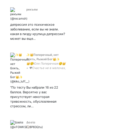
️рекъям
депрессия это психическое
заболевание, если вы не знали.
какая в пизду крупица депрессии?
может вы еще…
✨👑Поперечный, нет
блять, Рыжий Бог👑✨
👑😌Юля Поперечная😌👑
× ♥️Счастье не в мелочах,
а в ней, моё самое
прекрасное солнышко ♥️×
🥰#Спунсачев🥰
×✨холодный зелёный чай
"По тесту Вы набрали 16 из 22
с ромашкой✨
баллов. Вероятно у вас
присутствует некоторая
тревожность, обусловленная
стрессом, ли…
Δασία
🦙