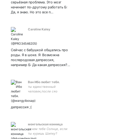
серьёзная проблема. Это мозг
начинает по-другому работать Б:
Да, я знаю. Но это все п…
Caroline Kaley
Сейчас с бабушкой общались про
роды. Я в шоке. Я: Возможна
послеродовая депрессия,
например Б: Да какая депрессия?…
Ван Ибо любит тебя.
ты единственный
человек,после сяо
чжаня,кого я готов
покатать на своем
мотоцикле.
депрессия ;(
монгольская конница
зачем тебе Солнце, если
ты куришь Шипку?