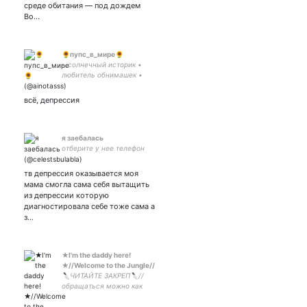
среде обитания — под дождем
Во…
🌻пупс_в_мире🌻
• солнечный историк •
любитель обнимашек •
препод твоей мечты •
утоплю тебя в заботе •
всё, депрессия
ревнивая • мать авокадика
• 160 сантиметров зла •
INFP-T🌨️🌨️
я заебалась
отберите у нее телефон
тв депрессия оказывается моя
мама смогла сама себя вытащить
из депрессии которую
диагностировала себе тоже сама а
з…
★I'm the daddy here!
★//Welcome to the Jungle//
🔪ЧИТАЙТЕ ЗАКРЕП🔪//
обращаться можно как
угодно: на Вы, на ты, по
имени(Вера)//мне лень