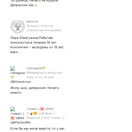
татушнице. Ничего не кушала.
Депрессия чек✌🏻
psyo.su
Лучшие статьи по
психологии отношений.
Рекомендации психологов
Лира Юмагужина Работаю
Челябинской области.
психологом в течение 16 лет.
Полезные советы и много
Контингент - молодёжь от 16 лет,
интересного!
взро…
Lifeisgood🌱
#Фикрайтер и ебанутый
псих, и что ты мне
сделаешь ?
Жопа, шок, депрессия. Ничего
нового
₍ᐢсимаᐢ₎ /❌/ 𝖴𝖬𝖠𝖨
♡🍟🥺| софт!дом | -
закрытка || enfj-t yasss. //
самый умный парень 🤲🏻❤️
Если бы мы жили вместе, то у нас