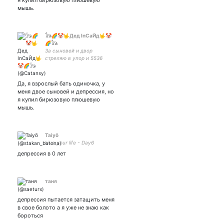
я купил бирюзовую плюшевую
мышь.
𓃥🌈🤡🤟Дед InСаЙд🤟🤡
🌈𓃥
За сыновей и двор
стреляю в упор и 5536
9177 1747 4842 - на пиво и
психотерапевта. Рисую
комишки и жду билет в
Да, я взрослый бать одиночка, у
психушку
меня двое сыновей и депрессия, но
я купил бирюзовую плюшевую
мышь.
Taiyō
Live your life - Day6
депрессия в 0 лет
таня
депрессия пытается затащить меня
в свое болото а я уже не знаю как
бороться