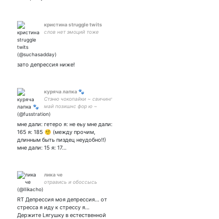
#MGK × #SPN × #Marvel
кристина struggle twits
слов нет эмоций тоже
зато депрессия ниже!
куряча лапка 🐾
Стэню чокопайки ~ свичинг
май позишнс фор ю ~
считаем дни до выпуска 🪐
🤍
мне дали: гетеро я: не еьу мне дали:
165 я: 185 🤨 (между прочим,
длинным быть пиздец неудобно!!)
мне дали: 15 я: 17…
лика че
отравись и обоссысь
RT Депрессия моя депрессия... от
стресса я иду к стрессу я...
Держите Lягушку в естественной