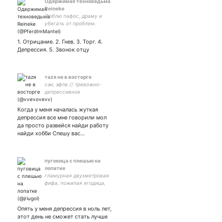
Одержимая техноведьма
Reineke
Люблю пафос, драму и
убегать от проблем.
Превращаю куски пластика
в хреново покрашенные
1. Отрицание. 2. Гнев. 3. Торг. 4.
куски пластика во имя
Депрессия. 5. Звонок отцу
Омниссии
таzя не в восторге
сэи, эфлв // тревожно-
депрессивное
расстройство //
феминистка,
Когда у меня началась жуткая
лесбонацистка и не
депрессия все мне говорили мол
оптимистка // gayмерка //
да просто развейся найди работу
слизеринка 🐍 // артерка
найди хобби Спешу вас…
(?)// крашесса
пуговица с плешью на
лопатке
гламурная двухметровая
фифа, пожилая ягодица,
пьяный дурундас, норм
такой чевабчик резерв
Опять у меня депрессия в ноль лет,
этот день не сможет стать лучше