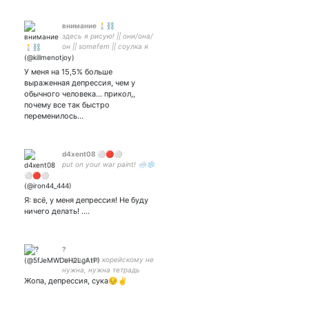
внимание 🕯⛓
здесь я рисую! || они/она/
он || somefem || соулка я
кри || #mcr #top #naruto
#haikyuu #danganronpa1
У меня на 15,5% больше
#ямыоченьэмо || не
выраженная депрессия, чем у
взаимные
обычного человека... прикол,,
почему все так быстро
переменилось…
d4xent08 ⚪🔴⚪
put on your war paint! 🌨❄
Я: всё, у меня депрессия! Не буду
ничего делать! ....
?
тетрадь по корейскому не
нужна, нужна тетрадь
Жопа, депрессия, сука😔✌
смерти