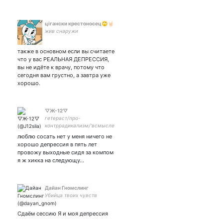
цігански крестоносец🙄🤘🏻
жив снаружи
также в основном если вы считаете
что у вас РЕАЛЬНАЯ ДЕПРЕССИЯ,
вы не идëте к врачу, потому что
сегодня вам грустно, а завтра уже
хорошо.
▽Ж-12▽
гетераст/про-
контррадикализм/'всмысле
не шотландское?'/за арбуз
люблю сосать нет у меня ничего не
и двор с ноги в упор./
хорошо депрессия в пять лет
Бывший ник:Офицер
провожу выходные сидя за компом
отряда 'Б'/ мемы это
я ж хикка на следующу…
жезнь/ENTJ-A
Дайан Гномслинг
Убийца твоих чувств
Сдаём сессию Я и моя депрессия