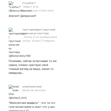
/°Lustful /°
⇳Milka⇳ Я не
Конституция,чтобы меня
поправлять /хочу актив, но
Апатия? Депрессия?
личная жизнь никого не
волнует/ В основном
твиты о жизни в общаге,
может вам неинтересно
твиттерпейдж | грустный
мальчик из твиттера
. ttershy || кто вообще меня
читает, зачем? || telegram:
Понимаю, сейчас испытываю то же
самое, словно чувствую свой
томный взгляд на вещи, какая-то
неведома…
small brain time
Markiz de Generate
"Малолетние евафагы" - это те что
гуля посмотрели и ноют что у них
депрессия в 12.