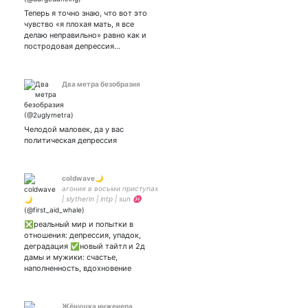
Теперь я точно знаю, что вот это
чувство «я плохая мать, я все
делаю неправильно» равно как и
постродовая депрессия…
Два метра безобразия
Челодой маловек, да у вас
политическая депрессия
coldwave🌙
агония в восьми приступах
| slytherin | intp | sun ♓
moon ♈ rising ♍ юп:
❎реальный мир и попытки в
отношения: депрессия, упадок,
деградация ✅новый тайтл и 2д
дамы и мужики: счастье,
наполненность, вдохновение
Жёнушка инженера