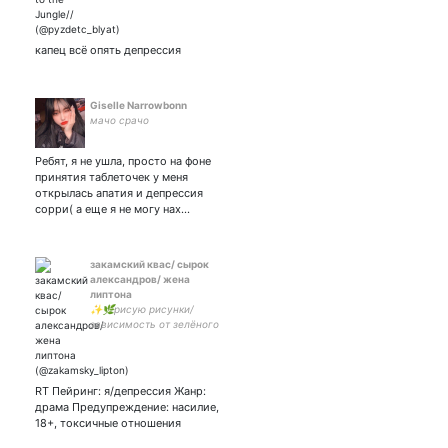
делать рамочку, но я пан//
не против общения ✨🐸
капец всё опять депрессия
Giselle Narrowbonn
мачо срачо
Ребят, я не ушла, просто на фоне
принятия таблеточек у меня
открылась апатия и депрессия
сорри( а еще я не могу нах…
закамский квас/ сырок
александров/ жена
липтона
✨🌿рисую рисунки/
зависимость от зелёного
липтона/ непонимает
зачем живёт/ #взаимная
но не со всеми /интернет
зависимость? /
RT Пейринг: я/депрессия Жанр:
пессимистичная натура🌿
драма Предупреждение: насилие,
✨
18+, токсичные отношения