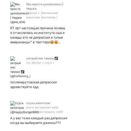
Мы просто целовались! |
Ниджи
Парная с |Маленькая
взрослая |косплеер |
Hufflepuff | Daddy?|
Haikyuu| When i say Vol...You
RT лрт настоящая причина почему
say... Voltron?
я отчислилась из института сша и
канады это не депрессия а тупые
американцы™ в твиттере😡😡…
хитрый лис тøмми 🌠
my demon • соул •
посленарутовская депрессия
здравствуйте хдд
ссусь кипятком
юнги заставляет мою
vagina чувствовать себя
stressed
А у вас тоже каждый раз депрессия
когда вы выбираете джинсы???