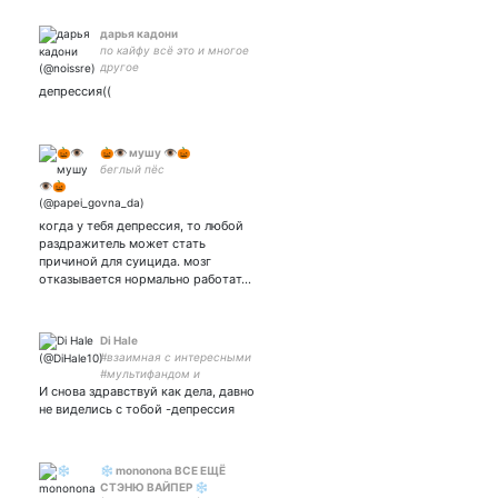
дарья кадони
по кайфу всё это и многое
другое
депрессия((
🎃👁 мушу 👁🎃
беглый пёс
когда у тебя депрессия, то любой
раздражитель может стать
причиной для суицида. мозг
отказывается нормально работат…
Di Hale
#взаимная с интересными
#мультифандом и
И снова здравствуй как дела, давно
разговоры обо всем и не о
чем
не виделись с тобой -депрессия
❄️ mononona ВСЕ ЕЩЁ
СТЭНЮ ВАЙПЕР ❄️