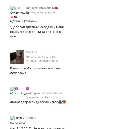
Яна Сухарникова👄🇷🇺
Я всегда за правду!
"Дорогой дневник, сегодня у меня
опять депрессия! Мой тик-ток на
фон…
Evil fool
Не смотря на милое
личико, шизофреничка,
шизофреничка…
Кажется в России даже у кошек
депрессия
🛐
май брат// можно чтобы
Цукишима и Танака и
Аниме,депрессия,сессия класс🏯🤠
Ойкава переспят и их сын/
дочь будет мои мужем/
женой?,_,
квэйни
day 24/365 ♡ ↪ мало кто знает,но