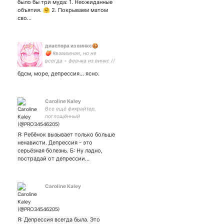
было бы три муда: 1. Неожиданные
объятия. 🤗 2. Покрываем матом
сво…
диаспора из винкс🍪
🍑 #взаимная, но не
всегда ◦ феечка из винкс //
живу в силу эмоций,
бдсм, море, депрессия... ясно.
говорю то что думаю. |
любитель объятий, чая с
ромашкой и нежных
каверов на укулеле | 🍑🧡
Caroline Kaley
Все ещё фикрайтер,
поглощённый
импрофандомом Человек-
биолог, рассказывающий
Я: Ребёнок вызывает только больше
про то, как устроен мир |
ненависти. Депрессия - это
Импровизация | The
серьёзная болезнь. Б: Ну ладно,
Hatters | Marvel |
пострадай от депрессии…
Сверхъестественное
Caroline Kaley
Я: Депрессия всегда была. Это