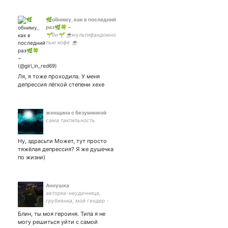
🌿обниму, как в последний
раз🌿🍀 ~
🌱би🌱 ☕мультифандомно
пью кофе ☕
Ля, я тоже проходила. У меня
депрессия лёгкой степени хехе
женщина с безуминкой
сама тактильность
Ну, здрасьти Может, тут просто
тяжёлая депрессия? Я же душечка
по жизни)
Аннушка
авторка-неудачница,
грубиянка, мой гендер -
масло, не люблю мятную
Блин, ты моя героиня. Типа я не
жвачку и дискриминацию
могу решиться уйти с самой