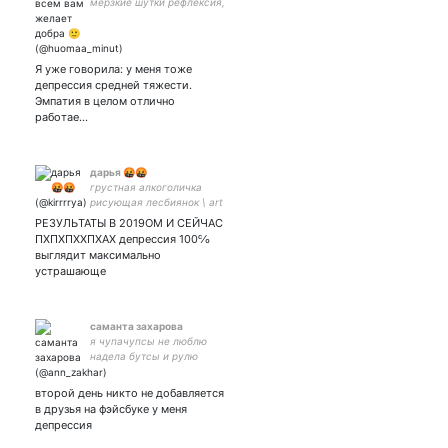
мерзкие шутки рефлексия,
музыка,
программирование,
гедонизм, шитпостинг,
селфачи и вещества этот
Я уже говорила: у меня тоже
тви – в первую очередь
депрессия средней тяжести.
личный дневник
Эмпатия в целом отлично
работае…
дарья 🤬🤬
грустная алкоголичка
рисующая лесбиянок \ art
acc
РЕЗУЛЬТАТЫ В 2019ОМ И СЕЙЧАС
ПХПХПХХПХАХ депрессия 100℅
выглядит максимально
устрашающе
саманта захарова
я чупачупсы не люблю
надела бутсы и рулю
второй день никто не добавляется
в друзья на фэйсбуке у меня
депрессия