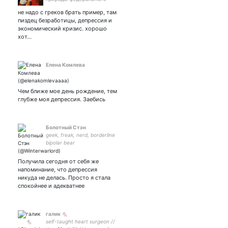
заповедника
не надо с греков брать пример, там
пиздец безработицы, депрессия и
экономический кризис. хорошо
хот…
Елена Комлева
Чем ближе мое день рождение, тем
глубже моя депрессия. Заебись
Болотный Стэн
geek, freak, nerd, borderline
bipolar bear
Получила сегодня от себя же
напоминание, что депрессия
никуда не делась. Просто я стала
спокойнее и адекватнее
галик 🐁
self-taught heart surgeon //