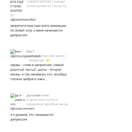
| HAWKS NATION | married
to без контекста | horny for
viper | agressive bitch |
arrogant toxic | any
pronouns are okay
запретите мне смотреть анимации
по dream smp у меня начинается
депрессия
𝘣𝘰𝘰.☾
моя вселенная без меня. |
- звёздочка. ⭐️
нервы - слэм и депрессия, самый
дорогой часть2. щиты - вторая
жизнь, я так ненавижу это. вообще
сложно выбрать како…
да я рори а что
in girum imus nocte et
consumimur igni объясни-ка
что ты за эктоплазма я
глас, который
а я думала, это называется
многогласен, и слово,
депрессия
которое многовидно,