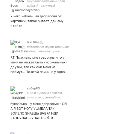
Неуравновешенный злой
добрый тактичный
агрессивный человек с
чувством прекрасного
У него небольшая депрессия от
картинки, такое бывает, дай ему
отойти
Ikki Niha🚬
#directioner #kpop типичная
тупая, ленивая сука※
залипаю на жопы биасов,
RT Психиатр мне говорила, что у
но в жизни скромняжка※ в
меня не может быть «нормальных»
тви с 2014※
друзей, так как они меня не
поймут... По этой причине у одно…
киберРО
я ро и я рисую ¦ люблю
анимацию ¦ артпаблик ¦
артакк ¦ обращаюсь на вы ¦
буквально - у меня депрессия - ОЙ
фд - в основном игры
А Я ВОТ НОГУ УШИБЛА ТАК
БОЛЕЛО ЗНАЕШЬ ВЧЕРА ИДУ
ЗАПНУЛАСЬ УПАЛА ВСЁ В…