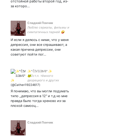
отстойной работы второй год, из-
за которо…
Сладкий Пончик
Люблю сериалы, фильмы и
симпатичных парней 🤪
И если я делюсь с ними, что у меня
депрессия, они все спрашивают, а
какая причина депрессии, они
советуют пойти пог…
✨°ꉓꀤᐯꀤ꒒ꀤꍏꈤꌗ° ✨
🐸2ст.л. тёмного
дворецкого и других
аниме; 🐸 3ст.л. манги; 🐸
щепотка моих артов и
Я понимаю, что вы могли подумать
скетчей; 🐸 2 стакана моей
типо ,,депрессия в 12" и т.д но мне
унылой жизни.
правда было тогда хреново из-за
плохой самооц…
Сладкий Пончик