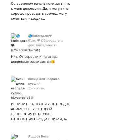
Со временем начала понимать, что
к меня депрессия. Да, я могу типа
хорошо проводить время... могу
смеяться, находит…
🌏Наблюдаю❤️
Юля. ❤️ Обозреватель
действительности.
➡️Читаю только взаимно.
#followbackonly
Нит. От серости и негатива
депрессия развивается😘
били джин насрал в
кувшин
хочу жить.
ИЗВИНИТЕ, А ПОЧЕМУ НЕТ СЕДЗЕ
АНИМЕ С ГГ У КОТОРОЙ
ДЕПРЕССИЯ И ПЛОХИЕ
ОТНОШЕНИЯ С РОДИТЕЛЯМИ, А?
Я здесь Босс