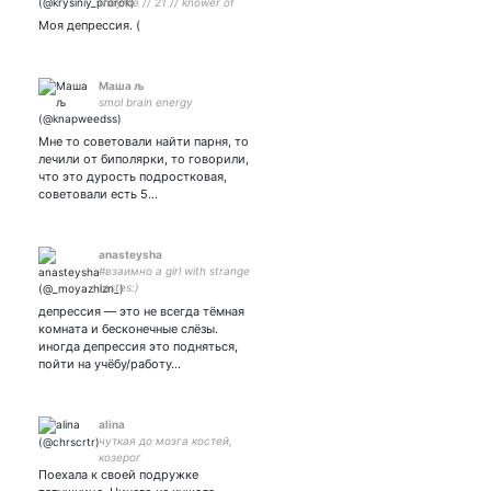
they/he // 21 // knower of
things // rus+eng
Моя депрессия. (
Маша љ
smol brain energy
Мне то советовали найти парня, то
лечили от биполярки, то говорили,
что это дурость подростковая,
советовали есть 5…
anasteysha
#взаимно a girl with strange
tastes:)
депрессия — это не всегда тёмная
комната и бесконечные слёзы.
иногда депрессия это подняться,
пойти на учёбу/работу…
alina
чуткая до мозга костей,
козерог
Поехала к своей подружке