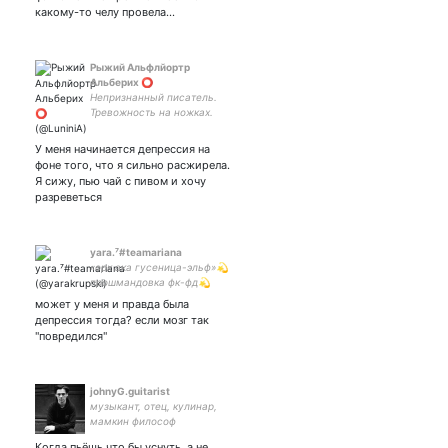
какому-то челу провела…
Рыжий Альфлйортр
Альберих ⭕
Непризнанный писатель.
Тревожность на ножках.
МКБ10: F21.3 (Languages:
Russian, English)
У меня начинается депрессия на
#MassEffect #Геншин
фоне того, что я сильно расжирела.
#FinalSpace #DragonAge
Я сижу, пью чай с пивом и хочу
#Enderal Мультифандом.
разреветься
yara.⁷#teamariana
«орк ака гусеница-эльф»💫
прошмандовка фк-фд💫
арми хаммер на выгуле💫
может у меня и правда была
сезонная паскуда💫
депрессия тогда? если мозг так
взаимная на пиздюли💫
"повредился"
navy army ari zagi💫
arihanna when?
johnyG.guitarist
музыкант, отец, кулинар,
мамкин философ
Когда пьёшь что бы уснуть ,а не