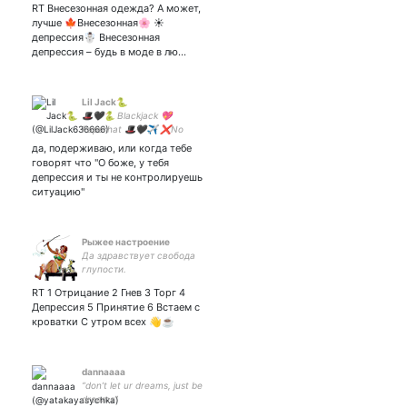
не смогу сказать вслух..
RT Внесезонная одежда? А может,
лучше 🍁Внесезонная🌸 ☀️
депрессия☃️ Внесезонная
депрессия – будь в моде в лю…
Lil Jack🐍
🎩🖤🐍 Blackjack 💖
Paperhat 🎩🖤✈️ ❌No
lizard❌ #взаимная
да, подерживаю, или когда тебе
говорят что "О боже, у тебя
депрессия и ты не контролируешь
ситуацию"
Рыжее настроение
Да здравствует свобода
глупости.
RT 1 Отрицание 2 Гнев 3 Торг 4
Депрессия 5 Принятие 6 Встаем с
кроватки С утром всех 👋☕
dannaaaa
“don’t let ur dreams, just be
dreams”