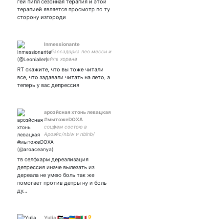
гей пипл сезонная терапия и этой
терапией является просмотр по ту
сторону изгороди
Inmessionante
амбассадорка лео месси и
найла хорана
RT скажите, что вы тоже читали
все, что задавали читать на лето, а
теперь у вас депрессия
ароэйсная хтонь левацкая
#мытожеDOXA
соцфем состою в
Ароэйс/nblw и nblnb/
полиаморка Аня/Корви( мы
плюральные) она/они/онь
вы/ты панкини
тв селфхарм дереализация
используйте
депрессия иначе вылезать из
множественные
дереала не умею боль так же
феминитивы радинклюз
помогает против депры ну и боль
ду…
Yulia 🇵🇸🇷🇺🇺🇦🇧🇾🇮🇹🎗️