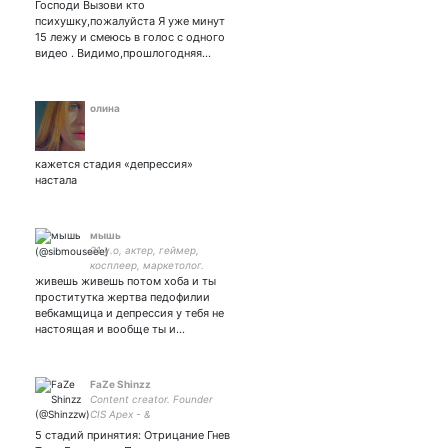
Господи Вызови кто
утомлять.
психушку,пожалуйста Я уже минут
15 лежу и смеюсь в голос с одного
видео . Видимо,прошлогодняя…
олина
кажется стадия «депрессия»
настала
мышь
21 y.o, актер, геймер,
косплеер, маркетолог.
живешь живешь потом хоба и ты
творческое хуйло.
проститутка жертва педофилии
вебкамщица и депрессия у тебя не
настоящая и вообще ты и…
FaZe Shinzz
Content creator. Founder
CIS Apex - &
5 стадий принятия: Отрицание Гнев