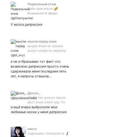
Подвальный этаж
Изба-красильня 🌈
Внимание! В эфире
отечественный
щитпостинг от нашего
У мопса депрессия
специального
корреспондента Виктории!
мысли перед сном
вышел ёжик из тумана
вынул ножик из кармана
я не отбрасываю тот факт что
возможно депрессия просто очень
сдерживала меня последние пять
лет, я напрочь отвыкла…
jjjjssss,,
I’m like the autumn leaves
don’t know which way I’m
а ещё вчера выбросили мои
blowing ;; entp ; sun gemini ;
moon leo 💫
любимые носки у меня депрессия
никто
подпишись пожалуйста 🧎🏻‍♀️