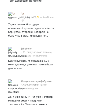
Торг Депрессия Принятие
🦙
21 y.o. | INFP✨, animal lover
🤍
Удивительно, благодаря
правильной дозе антидепрессантов
вернулась старая я, которой не
было уже 5 лет... Любящая по…
jellybelly
+21. пишу всякую ахинею,
взаимно не фолловлю
Какие выплаты мне положены, у
меня два года уже эта тяжелейшая
депрессия
Совушка-cоциофобушка
▪︎infj▪︎Когтевран▪︎Дитя
третьего дома
Нолдор▪︎Подземец▪︎Творец▪︎Не
в своём уме ▪︎Астрономия и
Да, я уже вижу :") Тут уже и Рагнар
книги #HP #tolkin #кр #spn
младший умер и пздц, что
#marvel #sherlock #anime
творится А у Ультреда походу