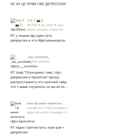
НЕ НУ ЦЕ ПРЯМ УЖЕ ДЕПРЕССИЯ
マルフ 📷🎗
46/130 ☆ py /eng ☆ наш
девиз четыре слова мы
котята это клево☆ закр ☆
RT у геншин фд один путь
pfp by
депрессия и это #фатуивиноваты
_lee_sunshine_
люблю котиков
RT тред "Отрицание, гнев, торг,
депрессия и принятие" прошу
распространить это краткий гайд
что с вами случилось но вы не по…
моя гф кинит ванитаса
ши/хер интп 5в6 слизерин |
дорогой хаято гокудера го
встр | | бестис и гф
RT ладно третий путь: куки ран +
депрессия