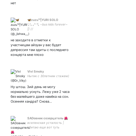
нет
🦋zuzu¹²|YURI SOLO
ᵀₐᴷₑ ₒᴺ ᴹₑ ~bus kids forever~
||-//
не заходите в отметки к
участницам айзуан у вас будет
депрессия там эдиты с последнего
концерта мне плохо
Vivi Smoky
Нытик с 30летним стажем)
Ну штош. 3ий день не могу
нормально уснуть. Лежу уже 2 часа
без малейшего даже намёка на сон.
Осенняя хандра? Снова…
SADовник созерцатель 🌺
вселенская усталость |
обитаю еще вот туть