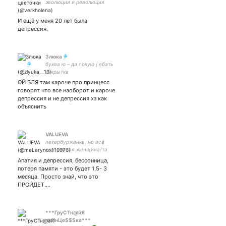
эволюция и революция
И ещё у меня 20 лет была
депрессия.
Злюка🎐
буква ю – да похую | ебать
закрытка
ОЙ БЛЯ там кароче про принцесс
говорят что все наоборот и кароче
депрессия и не депрессия хз как
объяснить
VALUEVA
петербурженка, но всё
ещё южная женщина/та
самая психологиня-
Апатия и депрессия, бессонница,
доцент-кандидат наук/
потеря памяти - это будет 1,5- 3
заглядывание в души/
месяца. Просто знай, что это
троллинг ситуациями/
ПРОЙДЕТ.…
лёгкость бытия
***ГруСТн@йЯ
прИнЦе$$$ка***