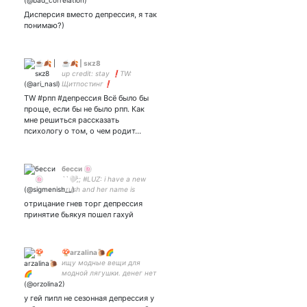
человеком далеко не
Дисперсия вместо депрессия, я так
разумным
понимаю?)
☕🍂 | sкz8
up credit: stay ❗TW:
Щитпостинг❗
TW #рпп #депрессия Всё было бы
проще, если бы не было рпп. Как
мне решиться рассказать
психологу о том, о чем родит…
бесси 🍥
``🤍;; #LUZ: i have a new
crush and her name is
education!!
отрицание гнев торг депрессия
принятие бьякуя пошел гахуй
🍄arzalina🐌🌈
ищу модные вещи для
модной лягушки. денег нет
у гей пипл не сезонная депрессия у