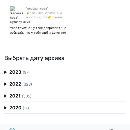
˚весёлая сова˚
🌾с ней все хорошо, она
просто cдoxла🌾сочетаю
умные мысли и тупые
шутки🌾
тебе грустно? у тебя депрессия? не
забывай, что у тебя ещё и денег нет
Выбрать дату архива
2023
(97)
2022
(323)
2021
(305)
2020
(166)