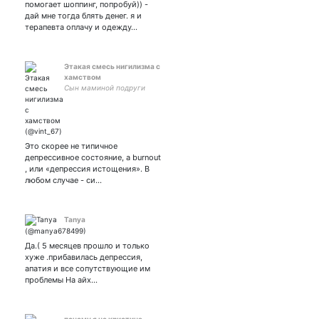
помогает шоппинг, попробуй)) -
дай мне тогда блять денег. я и
терапевта оплачу и одежду…
Этакая смесь нигилизма с
хамством
Сын маминой подруги
Это скорее не типичное
депрессивное состояние, а burnout
, или «депрессия истощения». В
любом случае - си…
Tanya
Да.( 5 месяцев прошло и только
хуже .прибавилась депрессия,
апатия и все сопутствующие им
проблемы На айх…