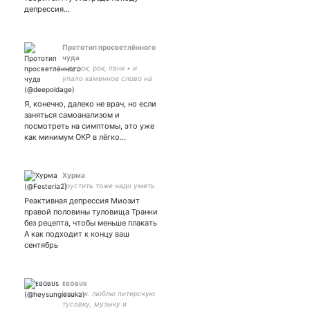
#vikings
депрессия…
Прототип просветлëнного
чуда
• рурок, рок, панк • и
упало каменное слово на
мою ещё живую грудь •
куча фандомов, и ни в
Я, конечно, далеко не врач, но если
одном полноценно •
заняться самоанализом и
страдалица и нытик •
посмотреть на симптомы, это уже
поэтесса • love you •
как минимум ОКР в лëгко…
Хурма
Грустить тоже надо уметь
Реактивная депрессия Миозит
правой половины туловища Транки
без рецепта, чтобы меньше плакать
А как подходит к концу ваш
сентябрь
ᴇʙᴏʙᴜs
джисик. люблю питерскую
тусовку, музыку и