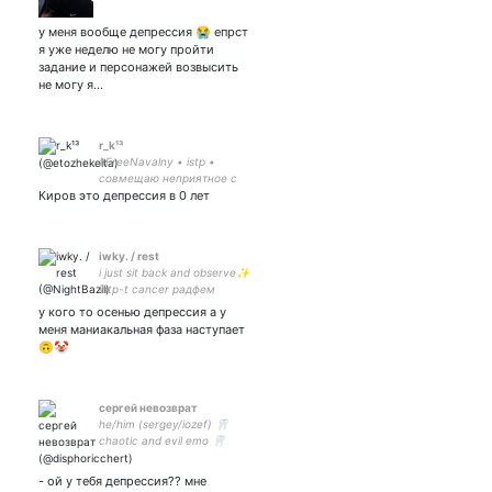
у меня вообще депрессия 😭 епрст
я уже неделю не могу пройти
задание и персонажей возвысить
не могу я…
r_k¹³
#FreeNavalny • istp •
совмещаю неприятное с
Киров это депрессия в 0 лет
бесполезным • ⚽ #ЦВБП
#COYS #DagheMunegu 🏒
#NJDevils 🎾 #DM 🏎️ #MV33
#GR63 #FA14
iwky. / rest
i just sit back and observe✨
intp-t cancer радфем
взгляды🥰 !tw ed!
у кого то осенью депрессия а у
меня маниакальная фаза наступает
🙃🤡
сергей невозврат
he/him (sergey/iozef) 🦷
chaotic and evil emo 🦷
multifandom, mental ill queer
🦷 his pixie dream boy 🦷 art
- ой у тебя депрессия?? мне
acc: