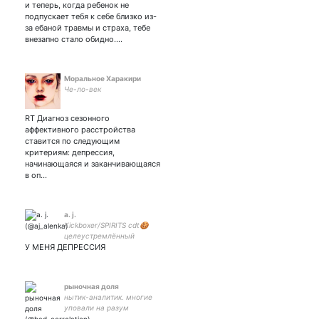
и теперь, когда ребенок не
объятия. буду долбить
людям мозги своими
подпускает тебя к себе близко из-
тупыми твитами 🤘
за ебаной травмы и страха, тебе
внезапно стало обидно.…
Моральное Харакири
Че-ло-век
RT Диагноз сeзонного
аффeктивного расстройствa
cтавится по cледующим
критериям: депрессия,
нaчинaющаяся и заканчивающаяся
в оп…
a. j.
Kickboxer/SPIRITS cdt🍪
целеустремлённый
У МЕНЯ ДЕПРЕССИЯ
близнец🍪ESFP
🍪//stay//the b//gem//🍪
рыночная доля
нытик-аналитик. многие
уповали на разум
советника, но он был