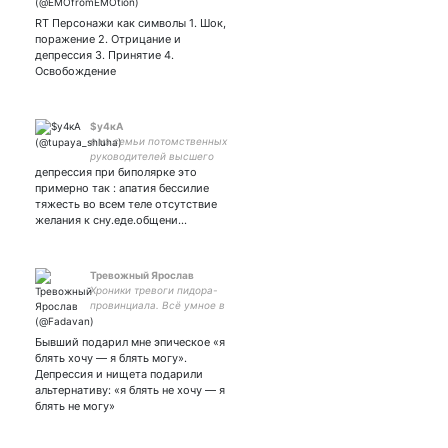
RT Персонажи как символы 1. Шок,
поражение 2. Отрицание и
депрессия 3. Принятие 4.
Освобождение
$y4кА
я из семьи потомственных
руководителей высшего
депрессия при биполярке это
уровня. если у вас есть
машина - я могу в нее
примерно так : апатия бессилие
наблевать
тяжесть во всем теле отсутствие
желания к сну.еде.общени…
Тревожный Ярослав
Хроники тревоги пидора-
провинциала. Всё умное в
телеграм-канале, тут
тревога и ответы на
Бывший подарил мне эпическое «я
нюдесы.
блять хочу — я блять могу».
Депрессия и нищета подарили
альтернативу: «я блять не хочу — я
блять не могу»