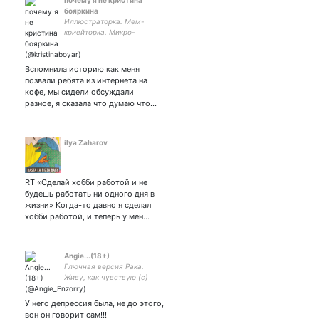
почему я не кристина
бояркина
Иллюстраторка. Мем-
криейторка. Микро-
активистка. hse art and
design school
Вспомнила историю как меня
позвали ребята из интернета на
кофе, мы сидели обсуждали
разное, я сказала что думаю что…
ilya Zaharov
RT «Сделай хобби работой и не
будешь работать ни одного дня в
жизни» Когда-то давно я сделал
хобби работой, и теперь у мен…
Angie...(18+)
Глючная версия Рака.
Живу, как чувствую (с)
У него депрессия была, не до этого,
вон он говорит сам!!!