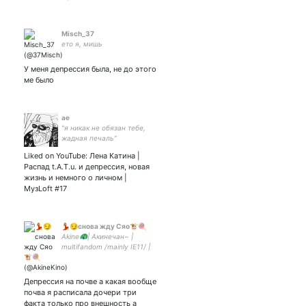
Misch_37
ето я, мишь
У меня депрессия была, не до этого
ме было
ae
"я никак не обязан тебе,
жадная печаль”
Liked on YouTube: Лена Катина |
Распад t.A.T.u. и депрессия, новая
жизнь и немного о личном |
МузLoft #17
💃😏снова жду Сяо🐮🍭
Akine🦚| Акинечан~ |
multifandom /mainly IE11/ |
18 y.o. | хочу чай☕
Депрессия на почве а какая вообще
почва я расписала дочери три
факта только про внешность а