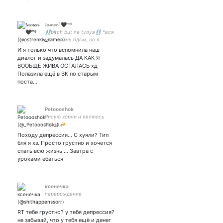
𝓵𝓪𝓶𝓮𝓷`🖤ᵐᵍ
⛓bitch but ne tvoya⛓ °вся
моя жизнь бдсм, но я
забыл стоп-слово° стихи,
И я только что вспомнила наш
душевные терзания и фото
диалог и задумалась ДА КАК Я
°моё `wuv you° 🖤🌻 ²⁵⁰⁶²⁰°
ВООБЩЕ ЖИВА ОСТАЛАСЬ хд
Полазила ещё в ВК по старым
поста…
Petooоshok
Рисую хорни и являюсь
хорни🍻
Походу депрессия... С хуяли? Тип
бля я хз. Просто грустно и хочется
спать всю жизнь ... Завтра с
уроками ебаться
ксенечка
перерождение
RT тебе грустно? у тебя депрессия?
не забывай, что у тебя ещё и денег