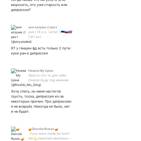
моросить, это уже старость или
депрессия?
аня козуме // рест
аня | 15 y.o. | artist | 🇪🇪🇷🇺🇬🇧
| art acc:
RT у геншин фд есть только 2 пути:
куки ран и депрессия
Ножки Му Цина
Просто что-то для себя
Она/ее Буду под именем
Муци
Хочу спать, но меня настигла
грусть, тоска, депрессия из-за
некоторых причин. Про депрессию
я не всерьёз. Никогда не было, нет
и не будет.
🪔Diavolo Russo 🪔
✨you were made for lovin'
me💫 помятый замятыш~~