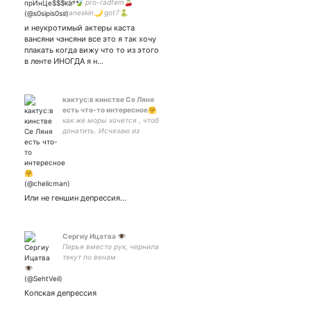
infp🍃 pro-radfem🍒
maneskin🌙 got7🐍
soulmate: 💌
и неукротимый актеры каста
вансяни чэнсяни все это я так хочу
плакать когда вижу что то из этого
в ленте ИНОГДА я н…
кактус:в кинстве Се Ляня
есть что-то интересное🤗
как же моры хочется , чтоб
донатить. Исчезаю из
сети... значит отрубилась
на диване от усталости.
Или не геншин депрессия...
Сергиу Ицатва 👁
Перья вместо рук, чернила
текут по венам
Копская депрессия