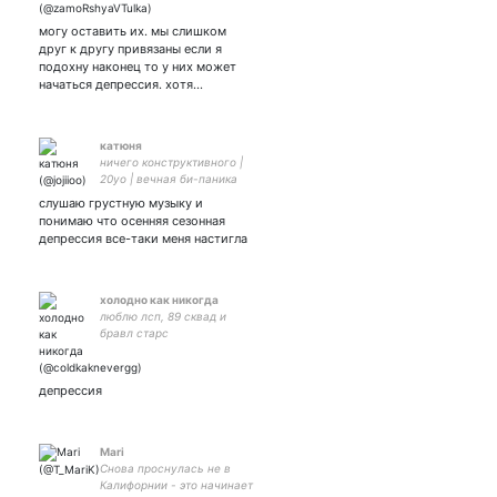
мать этого блина -
могу оставить их. мы слишком
друг к другу привязаны если я
подохну наконец то у них может
начаться депрессия. хотя…
катюня
ничего конструктивного |
20yo | вечная би-паника
слушаю грустную музыку и
понимаю что осенняя сезонная
депрессия все-таки меня настигла
холодно как никогда
люблю лсп, 89 сквад и
бравл старс
депрессия
Mari
Снова проснулась не в
Калифорнии - это начинает