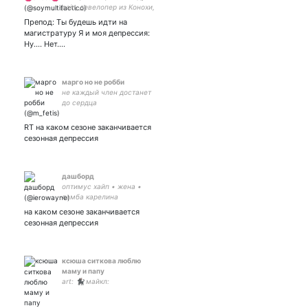
pain, девелопер из Конохи,
люблю Итачи, Тарталью и
Препод: Ты будешь идти на
Курапику
магистратуру Я и моя депрессия:
Ну.... Нет....
марго но не робби
не каждый член достанет
до сердца
RT на каком сезоне заканчивается
сезонная депрессия
дашборд
оптимус хайп • жена •
ламба карелина
на каком сезоне заканчивается
сезонная депрессия
ксюша ситкова люблю
маму и папу
art: 🐈‍⬛ майкл: