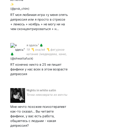
RT моя любимая игра «у меня опять
депрессия или я просто в стрессе
+ ленюсь + ноябрь + не могу ни на
чем сконцентрироваться + н…
я здесь⁷ 🌲
19 〽️ она/её 〽️ фигурное
катание (медведева, ханю,
пс, сх) 〽️ арми⁷ 〽️
закрытка:
RT конечно никто в 25 не пишет
фанфики у нас всех в этом возрасте
депрессия
Nights in white satin
Точка невозврата из мечты
Мне нечто похожее психотерапевт
как-то сказал... Вы читаете
фанфики, у вас есть работа,
общаетесь с людьми - какая
депрессия?