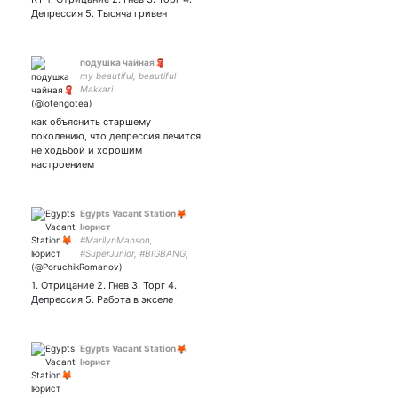
Депрессия 5. Тысяча гривен
подушка чайная🧣
my beautiful, beautiful
Makkari
как объяснить старшему
поколению, что депрессия лечится
не ходьбой и хорошим
настроением
Egypts Vacant Station🦊
lюрист
#MarilynManson,
#SuperJunior, #BIGBANG,
#GD, V.I.P, E.L.F Брат:
Брат,собутыльник:
1. Отрицание 2. Гнев 3. Торг 4.
Депрессия 5. Работа в экселе
Egypts Vacant Station🦊
lюрист