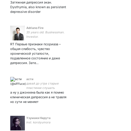
Movies - Football -
Затяжная депрессия экан.
Gastronomy - Fashion
Dysthymia, also known as persistent
depressive disorder
Adriano Fire
35 years old. Businessman.
Investor.
RT Первые признаки псориаза –
общая слабость, чувство
хронической усталости,
подавленное состояние и даже
депрессия. Зате…
асти
давай до утра старые
пластинки слушать
а ну у джонхена была как я помню
клиническая депрессия а не травля
но сути не меняет
Узумаки Нарута
inst: korolyumora