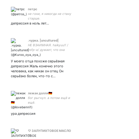
петрс
не гони, я никогда не стану
старше.
депрессия в ноль лет...
.чурка. |uncultured|
НЕ ВЗАИМНАЯ. haikyuu!! /
esfp-a/ думает, что она
багема/ все похуй, я
нахуй./ блять любите
У моего отца похоже серьёзная
магазин ярче, у меня всё.
депрессия Жаль конечно этого
Хочу роллы.
человека, как никак он отец Он
серьёзно болен, что-то с…
лежак долля🇩🇪
бог рыгнул. а потом ещё и
ещё.
ура депрессия
♡ ЗАЛУПИХТОВОЕ МАСЛО
♡