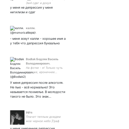
3w4 сдвг и дохуя
у меня не депрессия у меня
щитпостинга
нигилизм и сдвг
калли.
я жива.
- меня зовут калли - хорошее имя а
у тебя что депрессия буквально
Bodlak Бодляк Василь
Володимирович.
На фотке - я! Только чуть
моложе, ироничнее...
У меня депрессия после алкоголя.
Не пью - всё нормально! Это
называется похмелье. В молодости
такого не было. Это знак…
bⱯrs
Плачет теплым дождем
мое черное небо |Граф
ПИЗа |Kot| ✞Секта Ɐрсения
у меня умеренная депрессия...