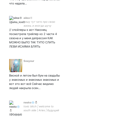
что надела…
айка☼
пишу тут чето про свою
жизнь и иногда шучу
// спойлеры к аот Наконец
посмотрела трейлер ко 2 части 4
сезона и у меня депрессия КАК
МОЖНО БЫЛО ТАК ТУПО СЛИТЬ
ЛЕВИ ИСАЯМА БЛЯТЬ
Seayour
Весной и летом был бум на свадьбы
у знакомых и знакомых знакомых и
вот это вот всё Сейчас видимо
людей накрыла осен…
певko❄️⛄️
toxic bitch | welcome to
south side | Aries | будущий
юрист | не живу | ебанушка