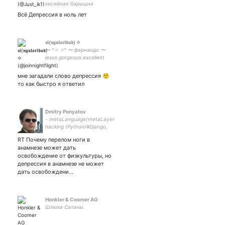
кисейная барышня
Всё Депрессия в ноль лет
𝖘𝖎(𝖓𝖌𝖚𝖑𝖆𝖗𝖎𝖉𝖆𝖉) ✧
〜 °✧ ✧° 〜 фернандо 〜
jesus gorgeous excellent
unbelievable amazing
spiderman 2 〜
мне загадали слово депрессия 🤨
то как быстро я ответил
Dmitry Ponyatov
- metaLanguage/metaLayer
hacking (Python/#Django,
Lisp, #Erlang/#Elixir,
RT Почему перелом ноги в
#NimLang) - embedded
анамнезе может дать
Linux & #IoT
освобождение от физкультуры, но
депрессия в анамнезе не может
дать освобождени…
Honkler & Coomer AG
Шлюха Сатаны.