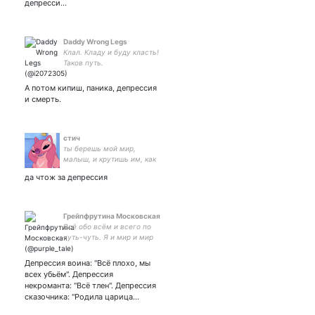
депресси…
Daddy Wrong Legs
Клал. Кладу и буду класть!
Таков путь.
А потом кипиш, паника, депрессия
и смерть.
стич
ты берешь мой мир,
малыш, и крутишь им, как
хочешь. #взаимная
да чтож за депрессия
Грейпфрутина Московская
Всё обо всём и всего по
чуть-чуть. Я и мир и мир
на фоне меня.
Депрессия воина: "Всё плохо, мы
всех убьём". Депрессия
некроманта: "Всё тлен". Депрессия
сказочника: "Родила царица…