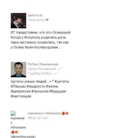
просто я)
I love anime❤
RT (представим, что это Осамушка)
Когда у #соукоку родилась дочь
пара частенько ссорилась, так как
у Осаму была послеродовая…
РуПол | Рыжевский
Павел Рыжевский . • °
ГлавРед РуПол . • °
политолог. • °
Цитаты умных людей . • ° #цитаты
Медиаэксперт . • °
#Лаоцзы #мудрость #жизнь
многогранен и
#депрессия #прошлое #будущее
многопригоден . • ° Связь,
#настоящее
важное: ; +79687115768
корзинка с яблоками 🍎🍂
Меня тут нет