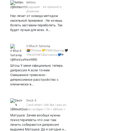
Nifilim
Будущее - из прошлого.
Дневник
Нас лечат от ковида методом
насильной прививки . Не хочешь
болеть заставим переболеть. Так
будет лучше для всех. А…
⊬𝔹𝕝𝕒𝕔𝕜 𝕊𝕒𝕥𝕒𝕟ψ
🏳️‍🌈♡Клика💛♡#ХКТрактор🖤
♡#33♡#FCBarcelona💙❤️
♡#TØP⊬♡взаимная♡живу
во многих
Штош У меня официально теперь
фандомах♡разносторонняя
депрессия А если точнее
личность и просто клоун🤡
Смешанное тревожно-
♡вечно хочу спать🌌
депрессивное расстройство с
♡рисовака🐣♡
клинически в…
Deck ↯
| and when i felt like i was an
old cardigan | 1d • idkhow •
dnp • marvel • dghda •
Матушка: Зачем вообще нужны
good omens • руслит • am
психотерапевты что они там
• wallows
лечить собираются депрессия
выдумка Матушка: Да я сегодня н…