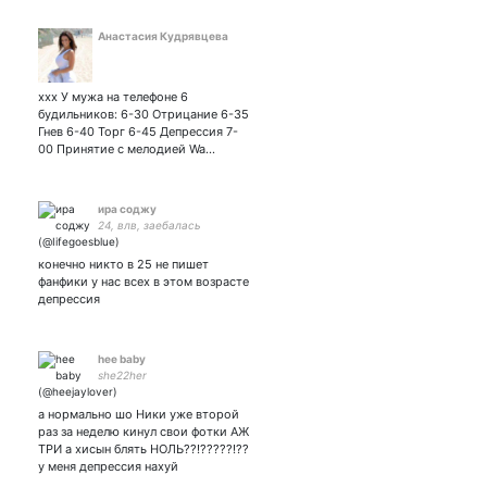
Анастасия Кудрявцева
xxx У мужа на телефоне 6
будильников: 6-30 Отрицание 6-35
Гнев 6-40 Торг 6-45 Депрессия 7-
00 Принятие с мелодией Wa…
ира соджу
24, влв, заебалась
конечно никто в 25 не пишет
фанфики у нас всех в этом возрасте
депрессия
hee baby
she22her
а нормально шо Ники уже второй
раз за неделю кинул свои фотки АЖ
ТРИ а хисын блять НОЛЬ??!?????!??
у меня депрессия нахуй