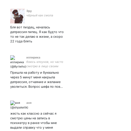
Эру
чёрный как смола
Бля вот пиздец, началась
депрессия пипец. Я как будто что
то не так делаю в жизни, а скоро
22 года блять
иллирика
боюсь клоунов, но часто
смотрю в лицо своим
страхам
Пришла на работу и буквально
через 5 минут меня накрыла
депрессия, отчаяние и желание
уволиться. Вопрос шефа по пов…
аня
жесть как классно а сейчас я
смотрю цены на запись в
психиатру в ранхе чтобы мне
выдали справку что у меня