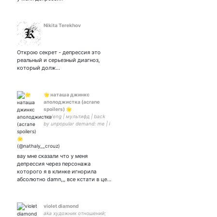
Nikita Terekhov
Открою секрет - депрессия это
реальный и серьезный диагноз,
который долж…
🌟 наташа джинкс
аполоджистка (acrane
spoilers) 🌟
rus/eng | мультифд | back
by unpopular demand: me | i
don't know shit i don't get
stuff and i don't understand
things | парная:
вау мне сказали что у меня
депрессия через персонажа
которого я в клинке игнорила
абсолютно damn,,, все кстати в це…
violet diamond
aka художник отношений;