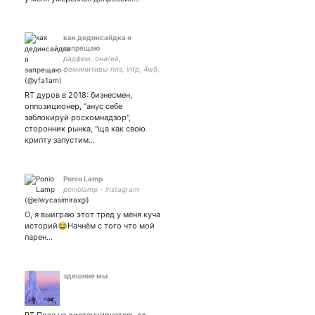
Сергеевича✞
как дединсайдка я
запрещаю
радфем, она/её,
феминитивы плз, infp, 4w5,
скорпионка
RT дуров в 2018: бизнесмен,
оппозиционер, "анус себе
заблокируй роскомнадзор",
сторонник рынка, "ща как свою
крипту запустим…
Ponio Lamp
poniolamp - instagram
О, я выиграю этот тред у меня куча
историй😂Начнём с того что мой
парен…
здешние мы