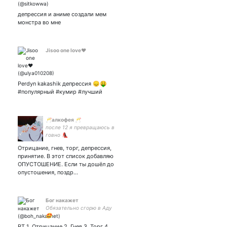
депрессия и аниме создали мем
монстра во мне
Jisoo one love❤️
Perdyn kakashik депрессия 😞🤑
#популярный #кумир #лучший
🥂алкофея 🥂
после 12 я превращаюсь в
говно 👠
Отрицание, гнев, торг, депрессия,
принятие. В этот список добавляю
ОПУСТОШЕНИЕ. Если ты дошёл до
опустошения, поздр…
Бог накажет
Обязательно сгорю в Аду
🤩
RT 1. Отрицание 2. Гнев 3. Торг 4.