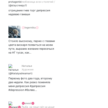
любовница всех столетий /
player on the outside ~
virgin on the inside
отрицание гнев торг депрессия
надеваю гамаши
💮Ingernika💮
Стоило высокому, парню с глазами
цвета вискаря появиться на моем
пути, выразив желание пересечься
на НГ тусах, как…
Наталья
Художник
Первому фото два года, второму
две недели. Как резко поменяла
меня депрессия #депрессия
#depression #болею…
♓onest♓
Рыба, на лице rain на душе