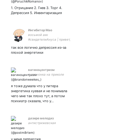
1. Отрицание 2. Гнев 3. Торг 4.
Депрессия 5. Инвентаризация
Ингибитор Мао
восьмой акк
#свидетелиАнуса | привет,
шмуль))
так все логично депрессия из-за
плохой энергетики
вагиноцентризм
я девчонка на приколе
я тоже думала что у питера
энергетика хуевая и не понимала
чего мне так плохо тут, а потом
психиатр сказала, что у…
дезире мелодиз
антистрижевская
у меня депрессия