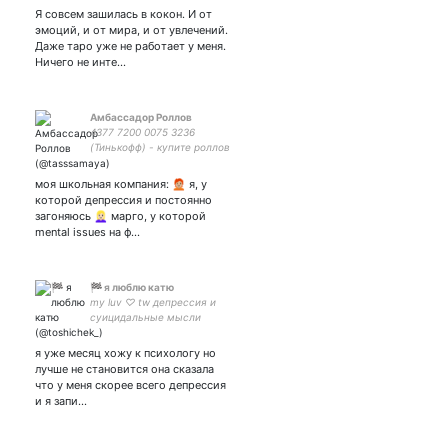
мужиков)) #digitalart
Я совсем зашилась в кокон. И от
#illustration
эмоций, и от мира, и от увлечений.
Даже таро уже не работает у меня.
Ничего не инте…
Амбассадор Роллов
4377 7200 0075 3236
(Тинькофф) - купите роллов
// с моим бобром
воспитываем бейби-
моя школьная компания: 🧑🏼‍🦰 я, у
бобров Настю и
которой депрессия и постоянно
загоняюсь 👱🏻‍♀️ марго, у которой
mental issues на ф…
🏁 я люблю катю
my luv ♡ tw депрессия и
суицидальные мысли
я уже месяц хожу к психологу но
лучше не становится она сказала
что у меня скорее всего депрессия
и я запи…