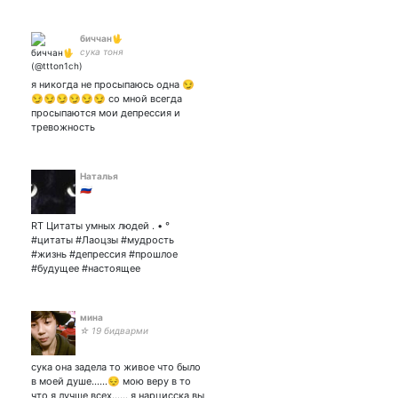
биччан🖖
сука тоня
я никогда не просыпаюсь одна 😏
😏😏😏😏😏😏 со мной всегда
просыпаются мои депрессия и
тревожность
Наталья
🇷🇺
RT Цитаты умных людей . • °
#цитаты #Лаоцзы #мудрость
#жизнь #депрессия #прошлое
#будущее #настоящее
мина
☆ 19 бидварми
сука она задела то живое что было
в моей душе......😔 мою веру в то
что я лучше всех...... я нарцисска вы