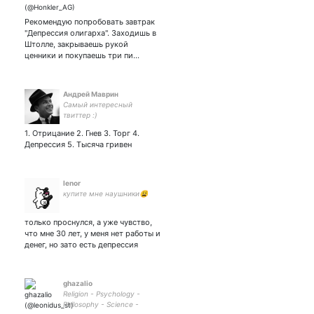
Рекомендую попробовать завтрак
"Депрессия олигарха". Заходишь в
Штолле, закрываешь рукой
ценники и покупаешь три пи…
Андрей Маврин
Самый интересный
твиттер :)
1. Отрицание 2. Гнев 3. Торг 4.
Депрессия 5. Тысяча гривен
lenor
купите мне наушники😩
только проснулся, а уже чувство,
что мне 30 лет, у меня нет работы и
денег, но зато есть депрессия
ghazalio
Religion - Psychology -
Philosophy - Science -