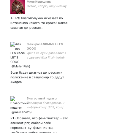
Мисс Кокошник
Читаю, спорю, ищу истину
А ПРД благополучно исчезает по
истечению какого-то срока? Какая
славная депрессия…
dies ира LESBIANS LET'S
GOOO
крест на пуси добавляйся
в друзи//#jjba #hxh #drhdr
#genshin//филиал ужасных
мемов,мерзких
мнений,выебистых
Если будет диагноз депрессия и
луков,редких рисунков и
положение в стационар то дадут
уебанских теорий// 21 y.o.
Академ
Благостный педагог
Преподаю благодетель и
информатику (ЕГЭ, кому
надо - в пм). Мои слова -
последняя инстанция. Про-
RT Осознала, что фем-твиттер - это
фем. Полемист. Пронаунс -
элемент рпг, собери себе
"мой господин". Трейдит.
персонаж_ку: феминистка,
лесбиянка, нейротличная, со…