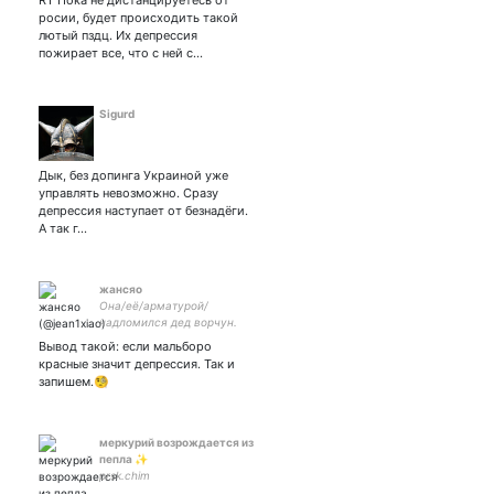
RT Пока не дистанцируетесь от
росии, будет происходить такой
лютый пздц. Их депрессия
пожирает все, что с ней с…
Sigurd
Дык, без допинга Украиной уже
управлять невозможно. Сразу
депрессия наступает от безнадёги.
А так г…
жансяо
Она/её/арматурой/
надломился дед ворчун.
люблю Итаму.
Вывод такой: если мальборо
красные значит депрессия. Так и
запишем.🧐
меркурий возрождается из
пепла ✨
prsk.chim