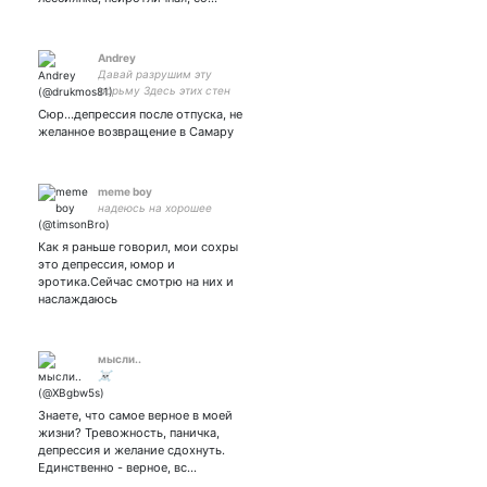
Andrey
Давай разрушим эту
тюрьму Здесь этих стен
стоять не должно Так
Сюр...депрессия после отпуска, не
пусть они рухнут, рухнут,
желанное возвращение в Самару
рухнут Обветшавшие
давно
meme boy
надеюсь на хорошее
Как я раньше говорил, мои сохры
это депрессия, юмор и
эротика.Сейчас смотрю на них и
наслаждаюсь
мысли..
☠
Знаете, что самое верное в моей
жизни? Тревожность, паничка,
депрессия и желание сдохнуть.
Единственно - верное, вс…