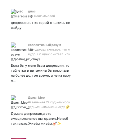
диас
эхо моих мыслей
депрессия от которой я кажись не
выйду
коллективный разум
Мои друзья считают, что я
чудо. Но врач считает, что
это чудо нужно лечить-
Если бы у меня была депрессия, то
таблетки и витамины бы помогали
на более долгое время, а не на пару
н…
Дрим_Мер
#взаимная 21 год,немного
ведьма,шаманю иногда🌝
люблю кофе,тёплый чай и
Думала депрессия,а это
разговоры о любви ☕️ 🍁
эмоциональное выгорание.Не всё
так плохо.Живём живём.💅🏻✨