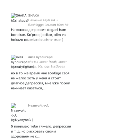
SHAKA
Havaskor faylasuf •
Boshingga ketmon bilan bir
Натяжная депрессия degani ham
solaman!
bor ekan. Ko'proq ijodkor, olim va
hokazo odamlarda uchrar ekan )
лизя пуссигерл
she's a super freak, super
freak. bts, ggs & ic3peak
но в то же время мне вообще себя
не жалко хоть у меня и стоит
диагноз депрессия, мне уже порой
начинает казаться,…
Nyanyaちゃん
Я понимаю тебе тяжело, депрессия
и т. д. но рисковать своим
здоровьем не с…