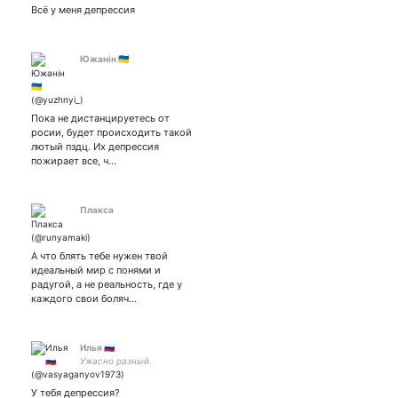
с погремушкой
Всё у меня депрессия
Южанін 🇺🇦
Пока не дистанцируетесь от
росии, будет происходить такой
лютый пздц. Их депрессия
пожирает все, ч…
Плакса
А что блять тебе нужен твой
идеальный мир с понями и
радугой, а не реальность, где у
каждого свои боляч…
Илья 🇷🇺
Ужасно разный.
У тебя депрессия?