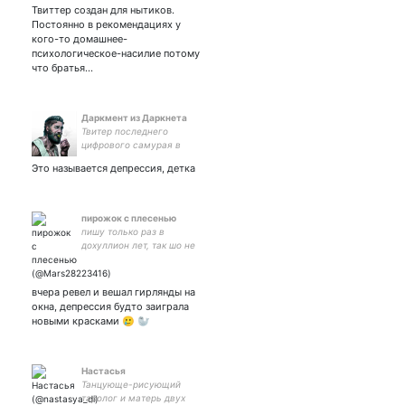
Твиттер создан для нытиков.
Постоянно в рекомендациях у
кого-то домашнее-
психологическое-насилие потому
что братья…
Даркмент из Даркнета
Твитер последнего
цифрового самурая в
эпоху постмодернизма.
Это называется депрессия, детка
пирожок с плесенью
пишу только раз в
дохуллион лет, так шо не
стоит читать это 💩
вчера ревел и вешал гирлянды на
окна, депрессия будто заиграла
новыми красками 🥲 🦭
Настасья
Танцующе-рисующий
таролог и матерь двух