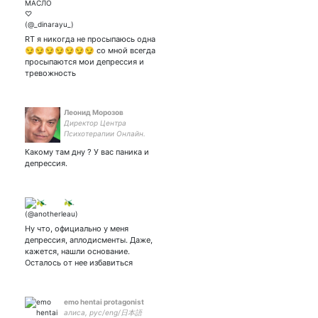
RT я никогда не просыпаюсь одна
😏😏😏😏😏😏😏 со мной всегда
просыпаются мои депрессия и
тревожность
Леонид Морозов
Директор Центра
Психотерапии Онлайн.
Обучение, сертификат.
Какому там дну ? У вас паника и
депрессия.
🫒.
Ну что, официально у меня
депрессия, аплодисменты. Даже,
кажется, нашли основание.
Осталось от нее избавиться
emo hentai protagonist
алиса, рус/eng/日本語