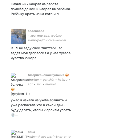
пугает
Начальник наорал на работе –
пришёл домой и наорал на ребёнка.
Ребёнку орать не на кого и п…
еваеваева
я ква мне два, люблю
майнкрафт и смешарики
RT Я не веду свой твиттер! Его
ведёт моя депрессия а у неё хуевое
чувство юмора.
Американская булочка 🥪
she/her • genshin • haikyu •
aot • spn • marvel
ужас я начала на учебе ебашить и
уже расписала что в какой день
буду делать, чтобы к срокам успеть
💀…
лана
ходячий красный флаг entp