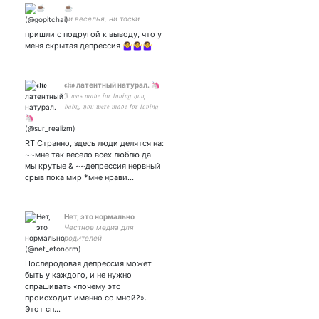
☕
ни веселья, ни тоски
пришли с подругой к выводу, что у
меня скрытая депрессия 🤷‍♀️🤷‍♀️🤷‍♀️
𝖊𝖑𝖎𝖔 латентный натурал. 🦄
ℑ 𝔴𝔞𝔰 𝔪𝔞𝔡𝔢 𝔣𝔬𝔯 𝔩𝔬𝔳𝔦𝔫𝔤 𝔶𝔬𝔲,
𝔟𝔞𝔟𝔶, 𝔶𝔬𝔲 𝔴𝔢𝔯𝔢 𝔪𝔞𝔡𝔢 𝔣𝔬𝔯 𝔩𝔬𝔳𝔦𝔫𝔤
𝔪𝔢. 先輩 – 💕
RT Странно, здесь люди делятся на:
~~мне так весело всех люблю да
мы крутые & ~~депрессия нервный
срыв пока мир *мне нрави…
Нет, это нормально
Честное медиа для
родителей
Послеродовая депрессия может
быть у каждого, и не нужно
спрашивать «почему это
происходит именно со мной?».
Этот сп…