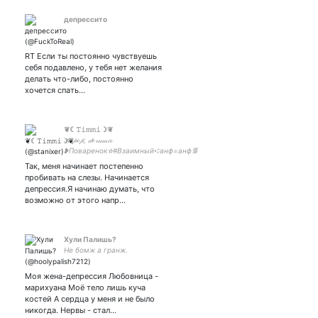
депрессито
RT Если ты постоянно чувствуешь
себя подавлено, у тебя нет желания
делать что-либо, постоянно
хочется спать…
❦︎☾︎𝚃𝚒𝚖𝚖𝚒☽︎❦︎
𝒦-𝓅ℴ𝓅; 𝒹ℴ𝓇𝒶𝓂𝓪
❥︎Поваренок✫︎#Взаимный➪︎анф=анф᯾︎
Так, меня начинает постепенно
пробивать на слезы. Начинается
депрессия.Я начинаю думать, что
возможно от этого напр…
Хули Палишь?
Не бомж а гранж.
Моя жена-депрессия Любовница -
марихуана Моё тело лишь куча
костей А сердца у меня и не было
никогда. Нервы - стал…