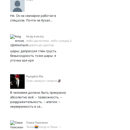
Не. Он на свинарке работал в
спецхозе. Почти не бухал…
ɬαടყ ҽ𝜏ԋαɳ
либо дискотека, либо суицид ∆
марвел•дс•доктор
кто•сверхъестественное•академия
шары: депрессия тлен грусть
амбрелла•благие знамения•la casa
безысходность тоже шары: я
de papel ∆
уточка кря кря
Pampkin Pie
Стэн-аккаунт смерти🗿
В человеке должно быть прекрасно
абсолютно всё: – тревожность. –
раздражительность. – апатия. –
неуверенность в се…
Сима Гюисман
Техни🏳️‍🌈Колор и Пана---