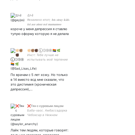
소냐
#взаимно кпоп; 𝐛𝐭𝐬 𝐬𝐭𝐫𝐚𝐲 𝐤𝐢𝐝𝐬
𝐭𝐱𝐭 𝐚𝐜𝐞 𝐚𝐭𝐞𝐞𝐳 𝐧𝐜𝐭 𝐦𝐚𝐦𝐚𝐦𝐨𝐨
короче у меня депрессия я ставлю
𝐛𝐥𝐚𝐜𝐤𝐩𝐢𝐧𝐤; inst:pojisoo
тупую оформу которую я не делала
✊🏻✊🏽✊🏿 Ⓛⓘⓢⓐ 🏳‍🌈 🌿
Инст: Тебе лучше не
испытывать моё терпение
По врачам с 5 лет хожу. Но только
в 14 вместо всд мне сказали, что
это дистимия (хроническая
депрессия),…
❌Тян с суровым лицом
Баба-хаос. Амбассадорка
Чебоксар в Нижнем
Новгороде.
Лайк тем людям, которые говорят: