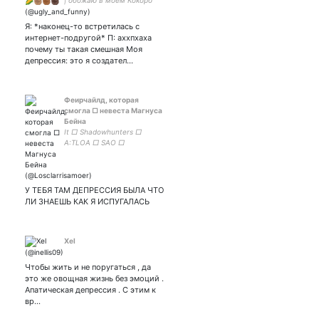
| обожаю в моем Кокоро
взаимная~ я очень устала
Я: *наконец-то встретилась с
интернет-подругой* П: аххпхаха
почему ты такая смешная Моя
депрессия: это я создател…
Феирчайлд, которая
смогла □ невеста Магнуса
Бейна
It □ Shadowhunters □
A:TLOA □ SAO □
межфандом и типичный
нытик □ ваша Хигучи □
paradatai: □ жена: □
оформа с
У ТЕБЯ ТАМ ДЕПРЕССИЯ БЫЛА ЧТО
ЛИ ЗНАЕШЬ КАК Я ИСПУГАЛАСЬ
Хеl
Чтобы жить и не поругаться , да
это же овощная жизнь без эмоций .
Апатическая депрессия . С этим к
вр…