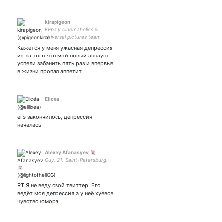
kirapigeon
Кира у cinemaholics &
universal pictures team
Кажется у меня ужасная депрессия
из-за того что мой новый аккаунт
успели забанить пять раз и впервые
в жизни пропал аппетит
Elicе́a
егэ закончилось, депрессия
началась
Alexey Afanasyev 🃏
Guy. 21. Saint-Petersburg.
RT Я не веду свой твиттер! Его
ведёт моя депрессия а у неё хуевое
чувство юмора.