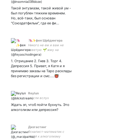
Вижн
Такой энтузиазм, такой живой ум -
был погублен тяжким временем.
Но, всё-таки, был основан
"Союздетфильм", где ее фи…
🦄✨фея Шрёдингера
Никого не ем и вам не
советую 🌱 жму на
кнопочку (F), пилю
шедевры.
1. Отрицание 2. Гнев 3. Торг 4.
Депрессия 5. Привет, я Катя и я
принимаю заказы на Таро расклады
без регистрации и смс.....👹
Reylun
мысли вслух
Ждать зп, чтоб пойти бухнуть. Это
алкоголизм или депрессия?
Дизгастинг
Эскапист-математик с
тягой к алкоголизму