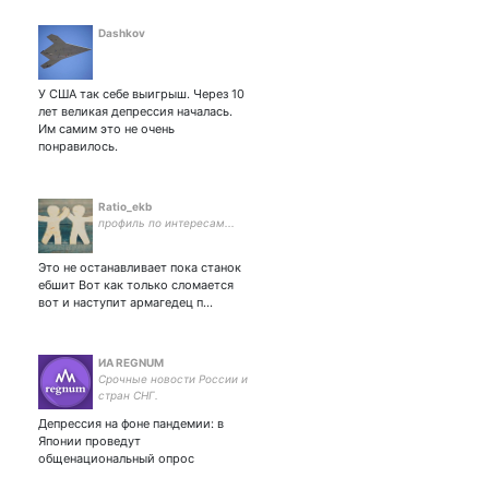
Dashkov
У США так себе выигрыш. Через 10
лет великая депрессия началась.
Им самим это не очень
понравилось.
Ratio_ekb
профиль по интересам...
Это не останавливает пока станок
ебшит Вот как только сломается
вот и наступит армагедец п…
ИА REGNUM
Срочные новости России и
стран СНГ.
Информационное
Депрессия на фоне пандемии: в
агентство REGNUM.
Японии проведут
общенациональный опрос