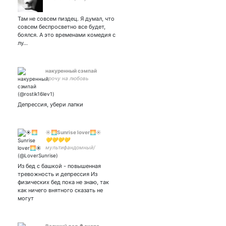
Там не совсем пиздец. Я думал, что
совсем беспросветно все будет,
боялся. А это временами комедия с
лу…
накуренный сэмпай
дрочу на любовь
Депрессия, убери лапки
☀🌅Sunrise lover🌅☀
💛💛💛💛
мультифандомный/
начинающий сериаломан
Заебан, и почти сломлен
Из бед с башкой - повышенная
#ImagineDragons
тревожность и депрессия Из
#TwentyOnePilots
физических бед пока не знаю, так
#PanicatTheDisco и многое
как ничего внятного сказать не
другое 💛💛💛💛
могут