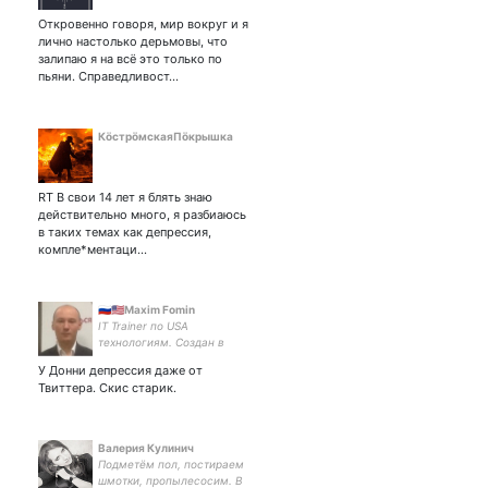
Откровенно говоря, мир вокруг и я
лично настолько дерьмовы, что
залипаю я на всё это только по
пьяни. Справедливост…
КöстрöмскаяПöкрышка
RT В свои 14 лет я блять знаю
действительно много, я разбиаюсь
в таких темах как депрессия,
компле*ментаци…
🇷🇺🇺🇸Maxim Fomin
IT Trainer по USA
технологиям. Создан в
USSR, проживаю в Russia,
У Донни депрессия даже от
тружусь на USA. За мир
Твиттера. Скис старик.
☮️между странами,
крепкий доллар💸и бан 💩
говнометателей в обе
страны🌎!
Валерия Кулинич
Подметём пол, постираем
шмотки, пропылесосим. В