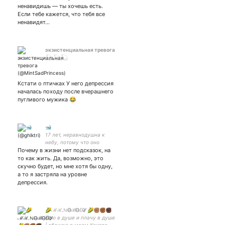
ненавидишь — ты хочешь есть.
Если тебе кажется, что тебя все
ненавидят…
экзистенциальная тревога
𓆏𓆏𓆏
Кстати о птичках У него депрессия
началась походу после вчерашнего
пугливого мужика 😂
🐋
17 лет, неравнодушна к
небу, потому что оно
Почему в жизни нет подсказок, на
прекрасно. по уши
влюблена в ночь, потому
то как жить. Да, возможно, это
что она изумительна, и
скучно будет, но мне хотя бы одну,
ещё потому что только
а то я застряла на уровне
ночью люди искренни.
депрессия.
🌽ℳℛ.ℕᎾℬᎾⅅᎽ 🌽✊🏽✊🏾✊🏿
Пою в душе и плачу в душе