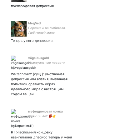
общем докажем, что мы
послеродовая депрессия
ещё хоть что-то можем.
Сборная России по хоккею.
МедVed
Персонаж на любителя.
Любителей мало.
Теперь у него депрессия.
vögelausgold
Неактуальные новости
Weltschmerz (сущ.): умственная
депрессия или апатия, вызванная
попыткой сравнить образ
идеального мира с настоящим
ходом вещей
мефедроновая ломка
тэхен 30 лет 👺👉
RT Я вспомнил концовку
евангелиона ,спасибо теперь у меня