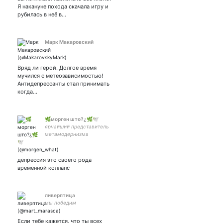
Я накануне похода скачала игру и
рубилась в неё в…
Марк Макаровский
Вряд ли герой. Долгое время
мучился с метеозависимостью!
Антидепрессанты стал принимать
когда…
🌿морген што?¿🌿🕊️
ярчайший представитель
метамодернизма
депрессия это своего рода
временной коллапс
ливерптица
мы победим
Если тебе кажется, что ты всех