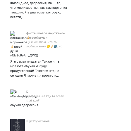
шизоидное, депрессия, па — то,
что мне известно, так там карточка
толщиной в два тома, которую,
кстати,…
фисташковое мороженое
🍦твоей души
Ну я же знаю, что ты
любишь меня😉🍦🌚, но
извини, ты во френдзоне,
потому что моя тви-жена
Тут бывают мои мысли и
Я: я самая пиздатая Также я: ты
нытье, приятно
мразота ебучая Я: буду
познакомиться
продуктивной! Также я: нет, не
сегодня Я: может, я просто н…
D
loneliness is a key to break
that spell
ебучая депрессия
Шут Гороховый