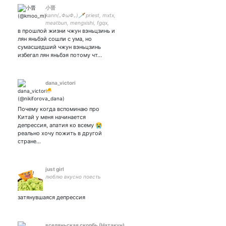
小晋
kann(｡ΦωΦ｡)🗡️ priest, mxtx,
meatbun, mengxishi, fgqx,
в прошлой жизни чжун вэньцзинь и
tang jiuqing, ftyx /
выступаю в цирке лоу
лян яньбэй сошли с ума, но
мугэ/ не умею шутить/
сумасшедший чжун вэньцзинь
много крика/ ❤️spoilers
избегал лян яньбэя потому чт…
dana_victori
🐣
Почему когда вспоминаю про
Китай у меня начинается
депрессия, апатия ко всему 😭
реально хочу пожить в другой
стране…
just girl
люблю вкусно поесть
затянувшаяся депрессия
вселяньская скорбь (Натакун)