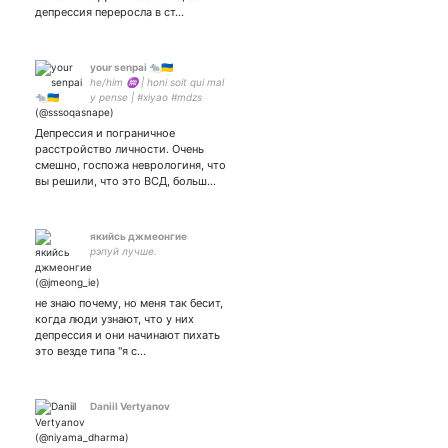
депрессия переросла в ст…
your senpai 🐀🇺🇦
he/him ♒ | honi soit qui mal
y pense | #xiyao #mdzs
#harrypotter #goodomens
#mcu #dai
Депрессия и пограничное
расстройство личности. Очень
смешно, госпожа неврологиня, что
вы решили, что это ВСД, больш…
якийсь джмеонгие
рэпуй лучше.
не знаю почему, но меня так бесит,
когда люди узнают, что у них
депрессия и они начинают пихать
это везде типа "я с…
Daniil Vertyanov