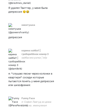
Я удалял Твиттер, у меня была
депрессия 😒😂
никитушка
депрессия
карина хайба!! |
гроборебёнок номер 3
хайбасексуалка | isfp
я: *слушаю песни через колонки в
квартире* соседи которые
пытаются понять у меня депрессия
или шизофрения:
Funny Face
я-София Лавгуд из дома
Брянска. именуемая