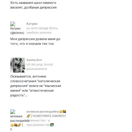
неба
Хоть названия школ немного
веселят, долбаная депрессия
Катрин
ну катя звезда блять
заебала конечно
Моя депрессия довела меня до
того, что я скачала тик ток
Sasha Grrr
ich bin jung, brutal,
gutaussehend.
Оказывается, антоним
словосочетания "католическая
депрессия" вовсе не "языческая
мания" или "атеистическая
радость"…
великая распиздяйка👑🏳️‍🌈
🌈 | ‼СМОТРИТЕ ЗАКРЕП‼
Феминистка♀️ и
программистка👩‍💻.
Поддерживаю геев,