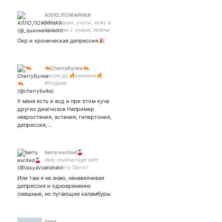
АЛЛО,ПОЖАРНАЯ
Медитирую, учусь, хожу в
бельишке с хуями, люблю
людей🌸 Lublu ❤
Окр и хроническая депрессия🎉
🦐CherryБулка🦐
рисую дэ 🔥взаимно🔥
#frogизм
У меня есть и всд и при этом куча
других диагнозов Например
невростения, астения, гипертония,
депрессия,…
berry excited🍒
daily routine/rage with
strawberry flavor/
скриншоты/ежи/кобрыч so
Или там я не знаю, ненавязчивая
far/🐥✨🏳️‍🌈 love gotham now
депрессия и одновременно
(and star trek forever)
смешные, но пугающие каламбуры
Imya