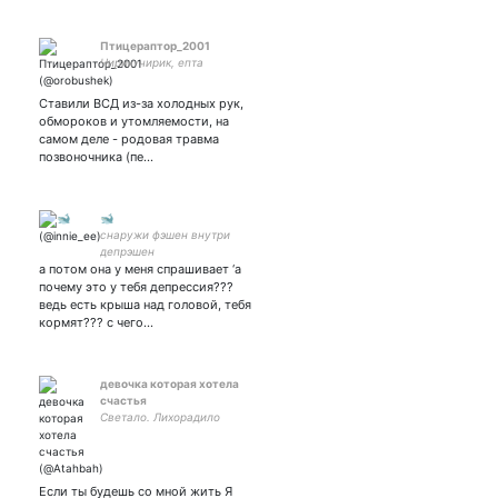
Птицераптор_2001
Чирик-чирик, епта
Ставили ВСД из-за холодных рук,
обмороков и утомляемости, на
самом деле - родовая травма
позвоночника (пе…
🐋
снаружи фэшен внутри
депрэшен
а потом она у меня спрашивает ‘а
почему это у тебя депрессия???
ведь есть крыша над головой, тебя
кормят??? с чего…
девочка которая хотела
счастья
Светало. Лихорадило
Если ты будешь со мной жить Я