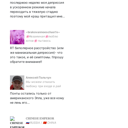
последнюю неделю моя депрессия
в ускоренном режиме начала
переходить в тяжелую стадию
поэтому мой краш притащил мне…
~brakovannoeschast'e~
🌸#взаимная🌸люблю
котов🌸 пытаюсь
научиться играть на
RT биполярное расстройство (или
гитаре🌸 всегда рада
же маниакальная депрессия)- что
попить чай🌸 Оцениваю
это такое, и её симптомы. ‼️прошу
себя на 4 кокодрила из 10
обратите внимание‼️
🌸дурачок🌸
Алексей Пальчун
Мы можем отказать
любому при входе в рай
без объяснения причин...
Понты остались только от
американского Эпла, уже все кому
не лень его…
𝐂𝐇𝐈𝐍𝐄𝐒𝐄 𝐄𝐌𝐏𝐄𝐑𝐎𝐑
🇷🇺 RUSSIA / 🇨🇳 CHINA