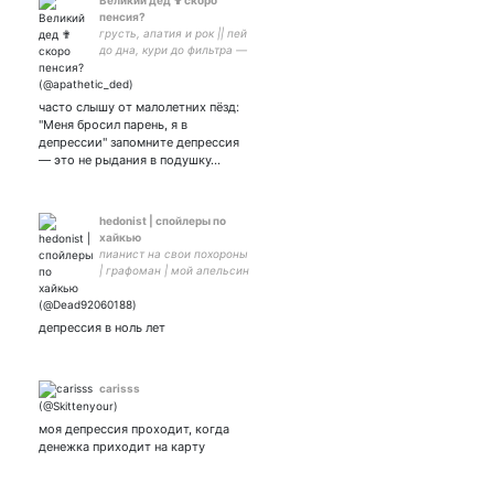
Великий дед ✟ скоро
пенсия?
грусть, апатия и рок || пей
до дна, кури до фильтра —
завтра может не настать ||
мой внук в лице моего
меня —
часто слышу от малолетних пёзд:
"Меня бросил парень, я в
депрессии" запомните депрессия
— это не рыдания в подушку…
hedonist | спойлеры по
хайкью
пианист на свои похороны
| графоман | мой апельсин
🍊 | боюсь церквей,
открытых пространств и
великанов | 🦕 | пан | inst:
депрессия в ноль лет
_liquiritiae_surrepo_
carisss
моя депрессия проходит, когда
денежка приходит на карту