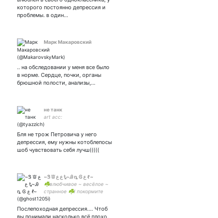
которого постоянно депрессия и
проблемы. в один…
Марк Макаровский
.. на обследовании у меня все было
в норме. Сердце, почки, органы
брюшной полости, анализы,…
не танк
art acc:
Бля не трож Петровича у него
депрессия, ему нужны котоблепосы
шоб чувствовать себя лучш(((((
~Ꮥ ᙡ ع ع Ꮏ~Ꭿ ȵ Ꮆ ع ℓ~
☘️влюбчивое ~ весёлое ~
странное ☘️I покормите
меня🍷I дозу мюзиклов
внутривенно 💗
Послепоходная депрессия.... Чтоб
вы понимали насколько всё плохо.