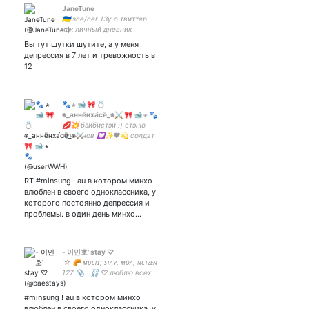
JaneTune
🇺🇦 she/her 13y.o твиттер
как личный дневник
Вы тут шутки шутите, а у меня
депрессия в 7 лет и тревожность в
12
🐾 ⋆ 🐋 🎀 💍
⎈_аннёнха́сё_⎈⚔️ 🎀 🐋 ⋆ 🐾
💋💥 бэйбистэй :) стэню
туннинов 💟✨❤️💫 солдат
арми😎💜💭хорни тини🔥
🤡🌈🌊пададаа)делаю
треды, пишу ау💍давайте
дружить 👐💖 🐨🐙
RT #minsung ! au в котором минхо
влюблен в своего одноклассника, у
которого постоянно депрессия и
проблемы. в один день минхо…
- 이민호' stay ♡
'☆ 🥐 ᴍᴜʟᴛɪ; ꜱᴛᴀʏ, ᴍᴏᴀ, ɴᴄᴛᴢᴇɴ
127 📎:. ⛓ ♡ люблю всех
буб и комфорчу минхо 🔗°,,
🦋;,
#minsung ! au в котором минхо
влюблен в своего одноклассника, у