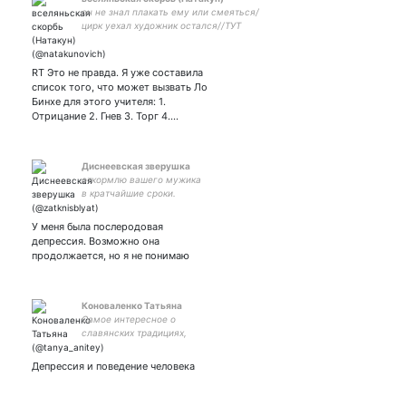
он не знал плакать ему или смеяться/
цирк уехал художник остался//ТУТ
МОГУТ БЫТЬ СПОЙЛЕРЫ/тут любят
китайщину/one
piece/haikyuu!!/hunter×hunter/jojo/shaman
RT Это не правда. Я уже составила
king
список того, что может вызвать Ло
Бинхе для этого учителя: 1.
Отрицание 2. Гнев 3. Торг 4.…
Диснеевская зверушка
откормлю вашего мужика
в кратчайшие сроки.
заменяю поваров за пиво.
потянула спину, когда
У меня была послеродовая
мыла полы. страдаю
депрессия. Возможно она
хроническим недосыпом
продолжается, но я не понимаю
Коноваленко Татьяна
Самое интересное о
славянских традициях,
нравах, культуре,
здоровье, отношенях и
Депрессия и поведение человека
многом другом.