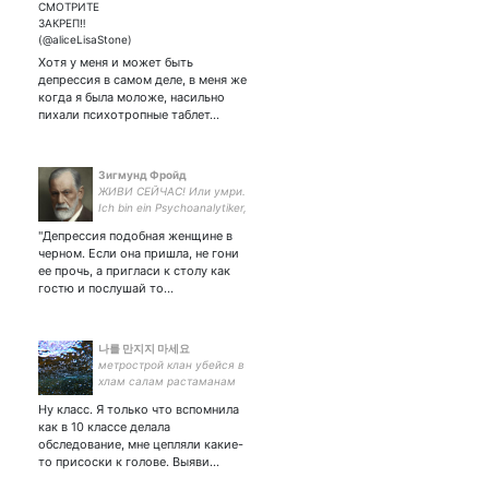
лесбиянок, бисексуалов и
бисексуалок🌈🏳️‍🌈. ‼
Смотрите закрепленный
твит и тред твитов в нем‼.
Хотя у меня и может быть
#радуга
депрессия в самом деле, в меня же
когда я была моложе, насильно
пихали психотропные таблет…
Зигмунд Фройд
ЖИВИ СЕЙЧАС! Или умри.
Ich bin ein Psychoanalytiker,
kein Psychiater.
"Депрессия подобная женщине в
черном. Если она пришла, не гони
ее прочь, а пригласи к столу как
гостю и послушай то…
나를 만지지 마세요
метрострой клан убейся в
хлам салам растаманам
хуй мусорам
Ну класс. Я только что вспомнила
как в 10 классе делала
обследование, мне цепляли какие-
то присоски к голове. Выяви…