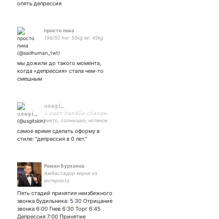
опять депрессия
просто лика
156/50 hw: 55kg lw: 45kg
мы дожили до такого момента,
когда «депрессия» стала чем-то
смешным
𝚞𝚜𝚊𝚐𝚒,,
𝚒 𝚌𝚊𝚗𝚝 𝚑𝚊𝚗𝚍𝚕𝚎 𝚌𝚑𝚊𝚗𝚐𝚎.
никто, солнышко, котенок
или ничтожество. называй
самое время сделать оформу в
меня как хочешь, но я
стиле: "депрессия в 0 лет."
привыкла когда меня зовут
пить пиво.
Роман Бурханов
Амбассадор херни из
интернета
Пять стадий принятия неизбежного
звонка будильника: 5:30 Отрицание
звонка 6:00 Гнев 6:30 Торг 6:45
Депрессия 7:00 Принятие