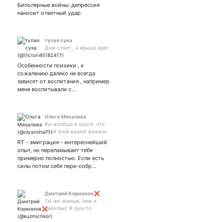
Биполярные войны: депрессия
наносит ответный удар
тупая сука
Дом стоит , а крыша едет
Особенности психики , к
сожалению далеко не всегда
зависят от воспитания , например
меня воспитывали с…
Ольга Михалева
Вы вообще в курсе, что
всей этой вашей жизнью
очень раздражаете своё
RT - эмиграция - интереснейший
государство?! ©
опыт, но переламывает тебя
примерно полностью. Если есть
силы потом себя пере-собр…
Дмитрий Кормаков❌
Ты же знаешь, кем я
работаю! Я просто
поднимаю то, что падает с