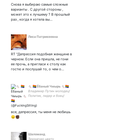
первой,блестящая.королева
Снова я выбираю самые сложные
блэк стара, старкона и
варианты . С другой стороны ,
юриспруденции .лидер гос
может это к лучшему ? В прошлый
думы и матерь супергероев
раз , когда я хотела вы…
Лиса Патрикеевна
RT "Депрессия подобная женщине в
черном. Если она пришла, не гони
ее прочь, а пригласи к столу как
гостю и послушай то, о чем о…
🐁 🏳‍🌈 Ёбаный Чмырь 🐁🏳‍🌈
Владимир Путин молодец!
Политик, лидер и боец!
все, депрессия, ты меня не любишь
😞✊🏿
Шаломанд
Тихонечко цвету