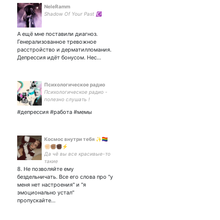
NeleRamm
Shadow Of Your Past ☪️
А ещё мне поставили диагноз.
Генерализованное тревожное
расстройство и дерматилломания.
Депрессия идёт бонусом. Нес…
Психологическое радио
Психологическое радио -
полезно слушать !
#депрессия #работа #мемы
Космос внутри тебя ✨🏳️‍🌈
✊🏻✊🏽✊🏿⚡
Да чё вы все красивые-то
такие
8. Не позволяйте ему
бездельничать. Все его слова про "у
меня нет настроения" и "я
эмоционально устал"
пропускайте…