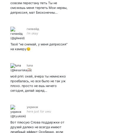
совсем перестану петь Ты не
сможешь меня терпеть Мои нервы,
депрессия, мат Бесконечны…
гилвейд
i'm okay
Твоё "не снимай, у меня депрессия"
на камеру😔
luna
🏹
моё рпп: окей, вчера ты немножко
проебалась, но все было не так уж
плохо. просто не ешь ничего
сегодня, делай заряд…
укринж
here just for uwu
Вот плюсую Слова поддержки от
друзей далеко не всегда имеют
лечебный эффект Особенно, если