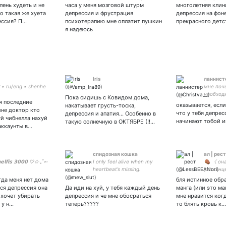
• радфем • фд: жжба, жжк,
ень худеть и не
часа у меня мозговой штурм
многолетняя клин
снк, руслит, токрев,
о такая же хуета
депрессия и фрустрация
депрессия на фон
история
рессия? П…
психотерапию мне оплатит пушкин
прекрасного детс
я надеюсь
Iris
ланнист
 ru/eng • shenhe
мне поч
необход
Пока сидишь с Ковидом дома,
я последние
позорит
оказывается, есл
накатывает грусть-тоска,
ине доктор кто
что у тебя депрес
депрессия и апатия... Особенно в
уй чибнелла нахуй
начинают тобой и
такую солнечную в ОКТЯБРЕ (!!…
аккаунты в…
спидозная кошка
ал | рест
𝗲𝗹𝗳𝗶𝘀 𝟯𝟬𝟬𝟬 ♡✩‧₊˚➳
I only feel alive when my
⚰ 《 она
heartbeat’s missing.
устьянц
□ 50 AR
гда меня нет дома
бля истинное обр
●¿фем● 
тся депрессия она
Да иди на хуй, у тебя каждый день
манга (или это ман
cools:
 хочет убирать
депрессия и че мне обосраться
мне нравится ког
 у н…
теперь?????
то блять кровь к…