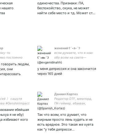
гораздо младше себя. Не
ическая
одиночества. Признаки: ПА,
жизнь, а сценарий для
е нашего
беспокойство, скука, не может
сериала Нетфликса. 27 y.o.
тва
найти себе место и тд. Может ст…
💚🌿
ер
женений ʕ´•ᴥ•`ʔ
ему-то
если думаете, что я ною
имо постоянно
обо всем на свете—
ь себя здесь
правильно думаете; ава с ;
и говорить людям,
похожа на: син цю, венти,
у меня депрессия и она закончится
сия, они
тому и туббо(мне так
через 165 дней
нтересовать
сказали...)
Даниил Кортез
/её 》 сашуля
Редактор DTF, мемлорд,
ева #GenshinImpact
ПК-геймер, ебаквак,
 (75к опыта)□
продавец Anno. Люблю
азование ебейшая
⚰ парная с : .
животных, мультики,
ьхуа я не ебу)
Так что всем, кто думает, что
вкусно поесть. Шучу шутки
да избивают кого
жирным просто лень худеть и не
(Кузьменко сказал, что они
есть вредное. Это такая же хуета
не смешные).
как "у тебя депресси…