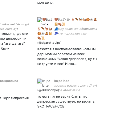
мол депр…
🤎𝚁𝚊𝚒 •᷄ࡇ•᷅ 🦌🪶🐕‍🦺🐿️🍪☕🧸
 𝐥𝐢𝐟𝐞 𝐢𝐬 𝐧𝐨𝐭 𝐟𝐚𝐢𝐫 — 𝐠𝐞𝐭
📔⚰️📜
𝐞𝐚𝐝 𝐜𝐚𝐫𝐫𝐝 𝐛𝐲𝐟.
🫂жду таких же обнимашек
 момент, где они
🫐кто подскажет где
искать хороших людей 🏜️
ппо депрессия и
жизнь суп а я в ней вилка
 "ага, да, ага"
🌋 ахуела и не выхуела 🐴
 был-
Кажется я воспользовалась самым
оп оп живем живем не
дерьмовым советом из всех
раскисаем
возможных "какая депрессия, ну ты
не грусти и все" И ска…
во щаслива
ka pe la te
хоранхэ вашему дому // svt
loona ateez æspa
то есть пж не верит блять что
в Торг Депрессия
депрессия существует, но верит в
ЭКСТРАСЕНСОВ