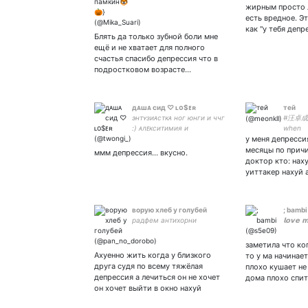
24/7 // старая неудачница
жирным просто л
// Архонт защиты // гоба
есть вредное. Эт
суперманси
как "у тебя деп
Блять да только зубной боли мне
ещё и не хватает для полного
счастья спасибо депрессия что в
подростковом возрасте…
дᴀшᴀ сид ♡ ʟᴏ$ᴇʀ
тей
энтʏзиᴀсткᴀ ног юнги и ччг
#汪卓成 •
:) ᴀлᴇкситимия и
when
дᴇпᴇᴘсонᴀлизᴀция
у меня депресси
месяцы по прич
ммм депрессия... вкусно.
доктор кто: нах
уиттакер нахуй 
ворую хлеб у голубей
; bambi
радфем антихорни
𝗹𝗼𝘃𝗲 
заметила что ко
Ахуенно жить когда у близкого
то у ма начинае
друга судя по всему тяжёлая
плохо кушает не
депрессия а лечиться он не хочет
дома плохо спит
он хочет выйти в окно нахуй