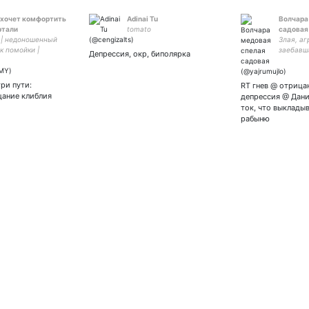
хочет комфортить
Adinai Tu
Волчара
ртали
tomato
садовая
 | недоношенный
Злая, аг
к помойки |
заебавш
Депрессия, окр, биполярка
ая жена🌸_
три пути:
RT гнев @ отрица
цание клиблия
депрессия @ Дани
ток, что выклады
рабыню