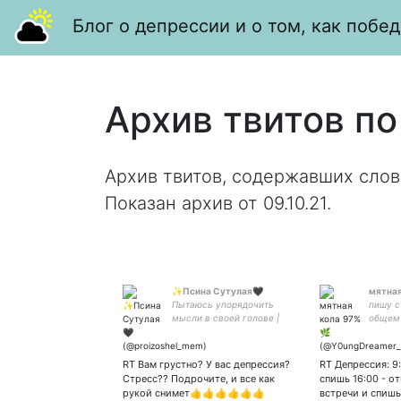
Блог о депрессии и о том, как побед
Архив твитов по
Архив твитов, содержавших слов
Показан архив от 09.10.21.
✨Псина Сутулая🖤
мятная
Пытаюсь упорядочить
пишу с
мысли в своей голове |
общем 
инст: mangler_osoi | лучшая
ты не 
😌💕💫 | #взаимный
RT Вам грустно? У вас депрессия?
RT Депрессия: 9:
Стресс?? Подрочите, и все как
спишь 16:00 - о
рукой снимет👍👍👍👍👍👍
встречи и спишь