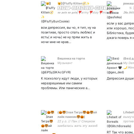
😺⟭⟬Fluffy Kitten🧭✨
ромаш
🄰🅁🅃×🄳🄰🄽🄲🄴×🅆🅁🄸🅃🄴|
⠀ ⠀ %˓ |
𝖓𝖔 𝖕𝖆𝖎𝖓 𝖓𝖔 𝖌𝖆𝖎𝖓|❣️army❣️stay❣️moa❣️|
𝟐𝟖𝖞 𝑫
ⲏₒ𝑚ₑԼₑ𝑠𝑠 ⲕᵢ𝑡𝑡ₑ𝑛
𓍼 🎀 𖥵 ‹
если у вас депре
всм депрессия, вы чо, я тип, ну на
или хорошо, пос
позитиве, просто спать люблю( и
Бiблiотека, буд
есть( и ночь( не ну прям жить в
джага поверь я 
ночи мне не нрав…
Вишенка на торте
(Без) 
Музыкант
My Dem
🌙 Жен
#Leagu
#Overw
К психологу идут люди, у которых
Депрессия души
#клубр
неразрешимые им самим
#Attac
проблемы. Или панические а…
#Identi
#Ameri
{🎃🐯Злая Тигра🐯🎃🐯ай
Lifebel
лайк памкин🐯🎃}
вымуче
22 y.o. // Пан // Слишком
против
заебалась жить эту жизнб
// Пассивно-агрессивна
RT Так что всем,