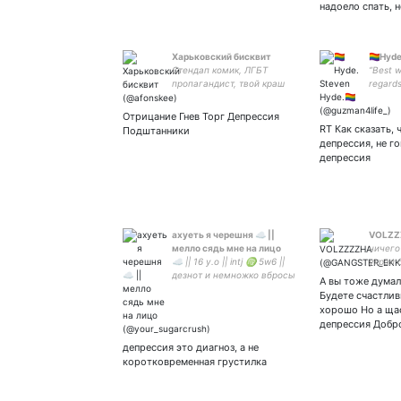
надоело спать, 
Харьковский бисквит
🏳️‍🌈Hyd
Стендап комик, ЛГБТ
“Best 
пропагандист, твой краш
regards
Отрицание Гнев Торг Депрессия
RT Как сказать, 
Подштанники
депрессия, не го
депрессия
ахуеть я черешня ☁ ||
VOLZZ
мелло сядь мне на лицо
ничего
☁ || 16 y.o || intj ♍ 5w6 ||
украл 
дезнот и немножко вбросы
А вы тоже думал
💜 || my Mello 💙 пока что
Будете счастлив
взаимный🐁 || саппорт|| ☁
хорошо Но а щас
депрессия Добр
депрессия это диагноз, а не
коротковременная грустилка