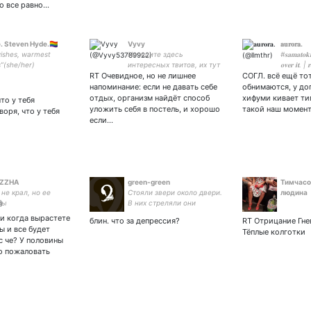
но все равно…
e. Steven Hyde.🏳️‍🌈
Vyvy
𝐚𝐮𝐫𝐨𝐫𝐚.
wishes, warmest
Не ищите здесь
#𝐬𝐚𝐦𝐚𝐭𝐨𝐤𝐢:
”(she/her)
интересных твитов, их тут
𝐨𝐯𝐞𝐫 𝐢𝐭. | 
RT Очевидное, но не лишнее
нет :р
СОГЛ. всё ещё тот
напоминание: если не давать себе
обнимаются, у до
отдых, организм найдёт способ
хифуми кивает типа
что у тебя
уложить себя в постель, и хорошо
такой наш момент
воря, что у тебя
если…
ZZHA
green-green
Тимчасо
 не крал, но ее
Стояли звери около двери.
людина
бы
В них стреляли они
умирали. (А. Стругацкий,
и когда вырастете
блин. что за депрессия?
RT Отрицание Гне
Б. Стругацкий. Жук в
ы и все будет
Тёплые колготки
муравейнике)
 че? У половины
о пожаловать