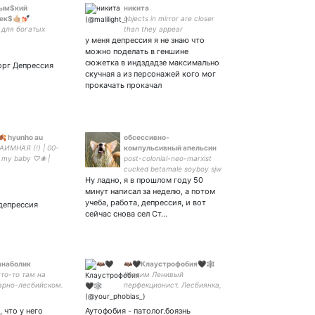
рым$кий
никита
$🤙🏼💅🏻
objects in mirror are closer
 для богатых
than they appear
у меня депрессия я не знаю что
можно поделать в геншине
сюжетка в индздадзе максимально
орг Депрессия
скучная а из персонажей кого мог
прокачать прокачал
🍂 hyunho au
обсессивно-
ЗАИМНАЯ (!) | 00-
компульсивный апельсин
♡ my baby ♡❀ |
post-colonial-neo-marxist
 stan (!18+) | louis
cucked betamale soyboy sjw
Ну ладно, я в прошлом году 50
socialist snowflake
минут написал за неделю, а потом
учеба, работа, депрессия, и вот
 депрессия
сейчас снова сел Ст…
анаболик
🦇🖤Клаустрофобия🖤🕸️
то-то там на
#взаим Ленивый
арно-лесбийском.
перфекционист. Лесбиянка,
n excremento, sole
работаю в секс-шопе.
m qui variat.
Встречаюсь с девушкой
, что у него
Аутофобия - патолог.боязнь