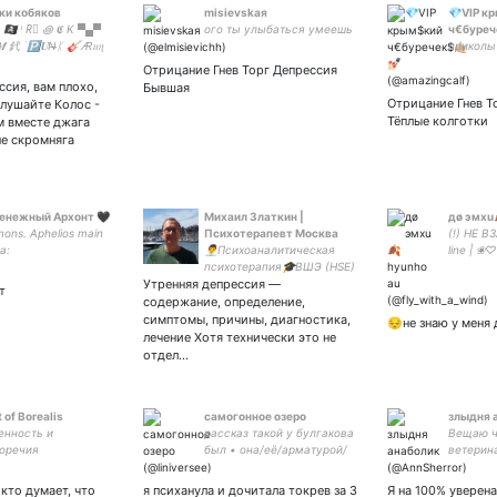
ки кобяков
misievskaя
💎VIP к
 🏴‍☠️ ᵎ R⃫ ꩜ 𝕮 K ▀▄▀
ого ты улыбаться умеешь
ч€буречек
𝑴 釴 ࣪ 🅿𝐔N̶ᛕ 🎸🜇𝔲𝔫ִֶ
приколы
 𝚊𝚗𝚐𝚎𝚕 !𖥔 ׅ۬ 𖠌
Отрицание Гнев Торг Депрессия
ссия, вам плохо,
Бывшая
Отрицание Гнев Т
лушайте Колос -
Тёплые колготки
ем вместе джага
не скромняга
денежный Архонт 🖤
Михаил Златкин |
дø эмxu
ons. Aphelios main
Психотерапевт Москва
(!) НЕ В
а:
👨‍💼Психоаналитическая
line | ❀
eofLegends
психотерапия🎓ВШЭ (HSE)
hyunhorny
atch
Утренняя депрессия —
Член международной
girl➷♡
т
омантики
ассоциации
содержание, определение,
kOnTitan #DragonAge
психотерапевтов ISTFP
симптомы, причины, диагностика,
😔не знаю у меня
tyV #Twilight
Ⓜ️Лубянка 🌐Zoom
лечение Хотя технически это не
canHorrorStory
отдел…
t of Borealis
самогонное озеро
злыдня 
нность и
рассказ такой у булгакова
Вещаю ч
оречия
был • она/её/арматурой/
ветерин
надломился, по гендеру
Semper i
болгарский перец • intp♒️
profundu
 кто думает, что
я психанула и дочитала токрев за 3
Я на 100% уверена