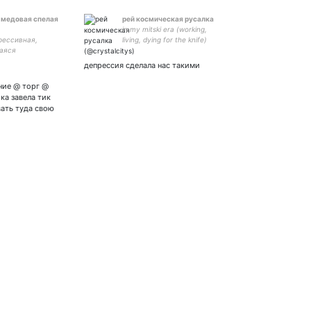
 медовая спелая
рей космическая русалка
in my mitski era (working,
рессивная,
living, dying for the knife)
аяся
депрессия сделала нас такими
ние @ торг @
ка завела тик
вать туда свою