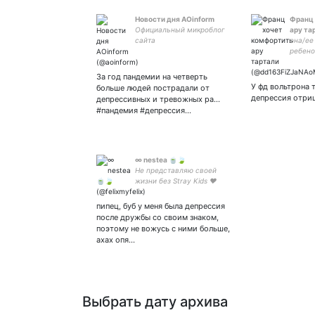
Новости дня AOinform
Франц 
Официальный микроблог
ару та
сайта
она/ее
ребено
любим
За год пандемии на четверть
У фд вольтрона 
больше людей пострадали от
депрессия отри
депрессивных и тревожных ра...
#пандемия #депрессия…
∞ nestea 🍵🍃
Не представляю своей
жизни без Stray Kids ❤
#stay 04.08.19 🧡#atiny 🤍
#deobi 🤎#carat 💙#tomoon
пипец, буб у меня была депрессия
💝#myday 💛#engene {multi
после дружбы со своим знаком,
♡} 💕 💞
поэтому не вожусь с ними больше,
ахах опя…
Выбрать дату архива