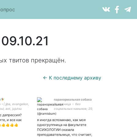
вопрос
09.10.21
ых твитов прекращён.
← К последнему архиву
‍♀️
паранормальная собака
~| jjba, evangelion,
Художница ♀️ без
ul, aot, jujutsu
социальных навыков; 25;
erserk, kakegurui,
🇺🇦; так же известна как:
ас депрессия?
n |~я улыбаюсь все
neshama, orsane Do not
те, и все как
я иногда вспоминаю, как моя
тобы никто не
repost without credits!
👍👍👍👍👍
одногруппница на факультете
колько я сосал
ПСИХОЛОГИИ сказала
преподавательнице, что считает,