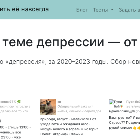
ить её навсегда
Блог
Тесты
Задать 
 теме депрессии — от 
о «депрессия», за 2020–2023 годы. Сбор нов
 кола 97% 🌿
зи
Пуси бой
тихи пою готовлю в
Официальный аккаунт
ъеть/она 
делаю всё то что
нытья, слежки и перепадов
tokyo gho
умеешь | 19 уо
настроения
kaisen, b
Вам грустно? У в
природа, август - меланхолия от
devilme
Стресс?? Подрочи
ухода лета и ожидания чего-
время, ч
00 - спишь 13:00 -
рукой снимет👍
нибудь нового а апрель и ноябрь?
узнал, с
тменяешь все
Полет Гагарина? Свежий…
хуев.
 23:00 - уже