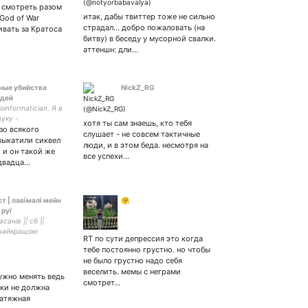
экстравертным смехом //
 смотреть разом
хорни демон (с) // самый
итак, дабы твиттер тоже не сильно
God of War
счастливый фотограф
страдал... добро пожаловать (на
ивать за Кратоса
сцены студенты и сцены
битву) в беседу у мусорной свалки.
москва
аттеншн: дли…
ные убийства
NickZ_RG
юдей
oinformatician. Я в
ауку -
хотя ты сам знаешь, кто тебя
зо всякого
слушает - не совсем тактичные
выкатили сиквел
люди, и в этом беда. несмотря на
, и он такой же
все успехи…
 двадца…
ст | лавімалі мейн
🤗
 руї
санів || сб ||
 найкращою
RT по сути депрессия это когда
тебе постоянно грустно. но чтобы
не было грустно надо себя
веселить. мемы с неграми
нужно менять ведь
смотрет…
ки не должна
затяжная