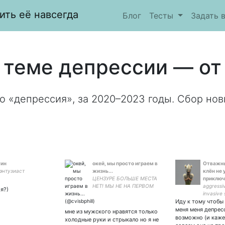
ить её навсегда
Блог
Тесты
Задать 
 теме депрессии — от 
о «депрессия», за 2020–2023 годы. Сбор нов
тин
окей, мы просто играем в
Отважн
энтузиаст
жизнь...
клён не 
ЦЕНЗУРЕ БОЛЬШЕ МЕСТА
приключ
НЕТ! МЫ НЕ НА ПЕРВОМ
aggressi
я?)
КАНАЛЕ! © Уголок Акра
invasive
Иду к тому чтобы 
чужих ко
меня меня депресс
мне из мужского нравятся только
возможно (и каже
холодные руки и стрыкало но я не