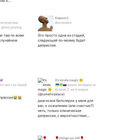
жно х…
Кирилл L
патические
#нетвойне
 ghost posting
и там по всем
Это просто одна из стадий,
 случайном
следующей по-моему будет
депрессия.
 👾
it’s kinda magic 🤫
от лист из своей
🇺🇦🍀🇷🇺 жизнь зачеркнута
буквой Z, но я новую
срежиссирую
епрессия😭😭
диагнозов биполярки у меня для
вас, к сожалению (али счастью?)
неть, только клиническая
депрессия, с вероятностями…
🌹chingu.ya.ot6🌹