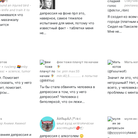
‍🌈🔞🕊
Озвучив
found an injured bird -
реклама,
a knife and train it to
аудиокн
депрессия на фоне прл это,
сомневался что
контакт
Я сходил ко всем
наверное, самое тяжелое
твитч:
в махачкалу
городе (платным 
испытание для меня, потому что
шится
Сидел на Паксиле
известный факт - таблетки меня
Мне не…
не…
отов
феи тоже плачут по начам
Мать ко
• rus/eng 🏳️‍🌈enby
🧚‍♀️
asc • science, tumor
tw: рпп max:55
 and biochemistry
min:40,5………….. в попытке
ет. Помогает
Значит ли это, чт
пережить поломанные
сказать, что у него
нетрушный? Нет, н
будни
Ты бы стала обвинять человека в
ит, помогает.
всего, у человека
депрессии в том, что у него
урсы…
проблемы с мента
депрессия? Человека с
биполяркой, что он лежи…
is
Å∂ᗰuρÅᏁ 尸ℯk⊂
муля ин 
ер Аниме Амино!
ҕяωᴇ вχод кᴀтᴇrоᴘичᴇски
воспᴘᴇպᴇн!!!⛔️🐑
сенняя депрессия и
депрессия с алкоголем 🙄