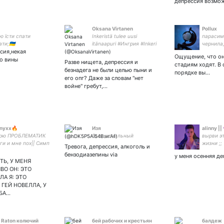
депрессия возмо
Oksana Virtanen
Pollux
ю їсти спати
Inkeristä tulee uusi
парасим
и;🇺🇦
itänaapuri #Ингрия #Inkeri
чернила,
сия,некая
#Ingermanland
Ощущение, что он
#ИнгрияБудетСвободной
о вины
Разве нищета, депрессия и
стадиям ходят. В
безнадега не были целью пыни и
порядке вы…
его опг? Даже за словам "нет
войне" гребут,…
Snyxx🔥
Изя
alinny ||
рю ПРОБЛЕМАТИК
Эмоциональный
вырви эт
ги и мне пох|| Симп
жизни ;;
Тревога, депрессия, алкоголь и
елькина и нищую
бензодиазепины via
у меня осенняя д
Я тут чисто ради
ТЬ, У МЕНЯ
ов¦ 💜❤️ Дракон и
ВО ОН: ЭТО
- канон
ЛА Я: ЭТО
ГЕЙ НОВЕЛЛА, У
БА…
 Raton колючий
бей рабочих и крестьян
балдеж