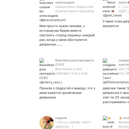
александров
ижок 
познала весь пиздец этой
(´｡• ω 
всратой жизни и расскажу
СДВГ, 
вам
- arts
8989 н
У меня тоже деп
01.10.2
Мне просто нужен человек, с
веселится
которым мы будем вместе
смотреть «город хищниц» каждый
раз, когда у меня обостряется
депрессия……..
Вишнёвая доза препарата
синдр
(7/31)
энштей
Виш она/ее ∆ хочу
wist | 1
грейпфрут ∆ не у всех
intp | 
историй хороший конец ∆
амбас
закреп
припле
логиче
Пришли с подругой к выводу, что у
девочки такие "д
выдум
меня кажется хроническая
депрессия я про
ut/dr, 
депрессия
спят по 20 часов
расстраиваясь 
вuджей
🍺 ʏᴏᴜ
• 19 y.o • sʜᴇ/ʜᴇʀ • ᴇɴғᴘ •
#взаим
закрытка - •
#aroac