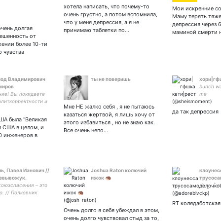
аф и специфичная
фотографирую | москва
хотела написать, что почему-то
Мои искренние со
ть, что помешана на
очень грустно, а потом вспомнила,
Маму терять тяже
билях и 2д мужиках.
что у меня депрессия, а я не
депрессия через 6
очень долгая
принимаю таблетки по…
маминой смерти 
решенность от
ении более 10-ти
то чувства
лод Владимирович
ты не поверишь
хори|гф
миров
bunch w
ие! Вы покидаете
me
олиткорректности и
Мне НЕ жалко себя , я не пытаюсь
нтности. Если вам
да так депрессия
казаться жертвой, я лишь хочу от
 не нравится просто
США была "Великая
этого избавиться , но не знаю как.
на хуй откуда
я США в целом, и
Все очень непо…
.
0 инженеров в
ь, Павел Ианович //
Joshua Raton колючий
клоунес
евывожук.
ижок 🦔
трусоса
#союзспасения – это
ミ ೃ ‧₊˚.
о. // Полковник
и Санкт-
RT колядаботская
урга, а не «товарищ
Очень долго я себя убеждал в этом,
онер». // Я
очень долго чувствовал стыд за то,