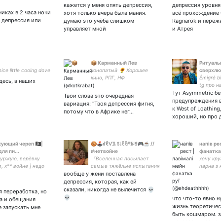
ционирую красные
что-то непонятное
кажется у меня опять депрессия,
депрессия уровня
🚩 🚩🚩
никах в 2 часа ночи
хотя только вчера была мания.
всё прохождение 
 депрессия или
думаю это учёба слишком
Ragnarök и переж
управляет мной
и Атрея
📦 Карманный Лев
Ритуаль
nice little cooing dove
конопатый 🌻 Хорошее
сверхл
кино, РПГ, НФ
Émigré bi
десь, в наших
tg про н
Тут Asymmetric бе
Твои слова это очередная
предупреждения 
вариация: "Твоя депрессия фигня,
к West of Loathing
потому что в Африке нег…
хороший, но про
ющий череп 🏴‍☠️|
🍪🕹ꀸꍟᐯꀤ꒒ ꌗ꒒ꍟꍟᖘꀤꈤꁅ🎮☕️ //
напів ре
ля пи...
#нетвойне
фанатка
уржую, верёвку
「Вселенная посылает
хочу круа
, х** войне | недо
самые тяжёлые испытания
парна з
т недо универа в
вообще у жени поставлена
своим самым смешным
тране
клоунам」 •143 •шцпм '22
депрессия, которая, как ей
•рнимушница •поклоняюсь
сказали, никогда не вылечится 💀
я переработка, но
еде из Икеи
💀
что что-то явно 
а и обещания
жизнь теоретичес
е запускать мне
быть кошмаром. 