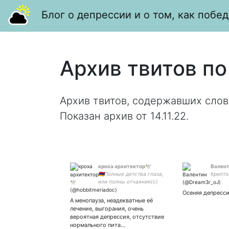
Блог о депрессии и о том, как побед
Архив твитов по
Архив твитов, содержавших слов
Показан архив от 14.11.22.
кроха архитектор🕊
Вален
🇦🇲Полные детства глаза,
Крипто
или полны отчаяния(с)
▫️▫️▫️▫️Архитекторка из СПБ
Осеняя депресси
▫️армяно-осетинка
А менопауза, неадекватные её
▫️пацифистка с 15 лет
лечение, выгорания, очень
▫️хозяйка лучшего в мире
вероятная депрессия, отсутствие
корги Баффи
нормального пита…