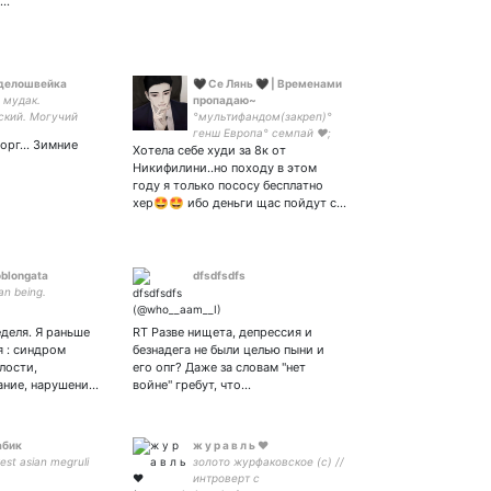
о…
делошвейка
🖤 Се Лянь 🖤 | Временами
 мудак.
пропадаю~
ский. Могучий
°мультифандом(закреп)°
генш Европа° семпай ❤;
орг... Зимние
Хотела себе худи за 8к от
любимая жена 5536 9140
0735 2283 пусть будет 👉🏻
Никифилини..но походу в этом
👈🏻
году я только пососу бесплатно
хер🤩🤩 ибо деньги щас пойдут с…
blongata
dfsdfsdfs
an being.
еделя. Я раньше
RT Разве нищета, депрессия и
я : синдром
безнадега не были целью пыни и
лости,
его опг? Даже за словам "нет
ание, нарушени…
войне" гребут, что…
абик
ж у р а в л ь ♥️
est asian megruli
золото журфаковское (с) //
интроверт с