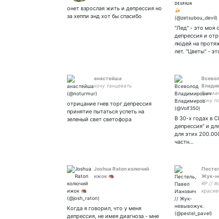
Фотогр
онет взрослая жить и депрессия но
личнос
за хеппи энд хот бы спасибо
автомо
"Лед" - это моя 
депрессия и от
людей на протяж
лет. "Цветы" - э
анастейша
Всево
хочу танцевать
Влади
Вниман
зону п
отрицание гнев торг депрессия
толера
принятие пытаться успеть на
что-то
В 30-х годах в 
зеленый свет светофора
идите 
депрессия" и дл
пришли
для этих 200.00
частн…
Joshua Raton колючий
Пестел
ижок 🦔
Жук-н
RP // 
красив
полици
Петерб
Когда я говорил, что у меня
милици
депрессия, не имея диагноза - мне