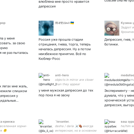
совсем она не пр
влюблена мне просто нравится
депрессия
рор
ⰏⰟⰊⰍⰑⰎⰀ 🇺🇦
Кузина-
Задрот и
Хрониче
совоёб
ла у меня
Россия уже прошла стадии
Депрессия, гнев, т
овать. за свою
отрицания, гнева, торга, теперь
ботинки.
орию
началась депрессия. Ну а потом
я не раз пыталась
неизбежное принятие. Всё по
Кюблер-Росс
anti-hero
medullao
objects in mirror are closer
real hum
than they appear
х легах мне жаль,
у меня мужская депрессия до тех
Эксперименту - н
ережили слишком
пор пока я не засну
думала, что у мен
депрессия у
хронической уста
цидальные…
депрессия, выгор
ка кринжа
`levanter.
ваш зур
вселенная хорни-
dasha / daria ☠️⚰️ иногда
he/him w
я 🫠
интересная, но в основном
killer