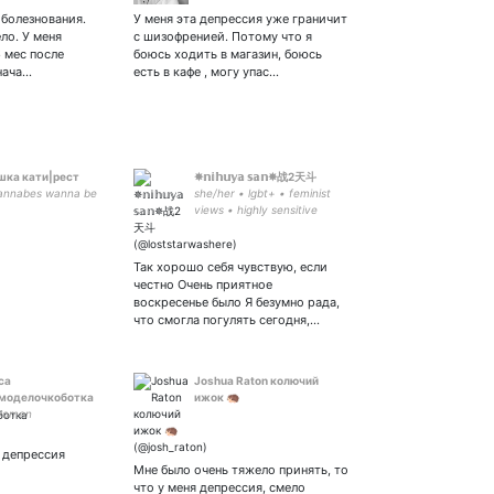
болезнования.
У меня эта депрессия уже граничит
ло. У меня
с шизофренией. Потому что я
 мес после
боюсь ходить в магазин, боюсь
нача…
есть в кафе , могу упас…
шка кати|рест
✵𝕟𝕚𝕙𝕦𝕪𝕒 𝕤𝕒𝕟✵战2天斗
annabes wanna be
she/her • lgbt+ • feminist
views • highly sensitive
person • идеалист •
балбеска • 留学生 •
ravenclaw • тревожная
Так хорошо себя чувствую, если
депрессия •
честно Очень приятное
мультифандом #NOWAR
воскресенье было Я безумно рада,
что смогла погулять сегодня,…
са
Joshua Raton колючий
моделочкоботка
ижок 🦔
 women
 депрессия
Мне было очень тяжело принять, то
что у меня депрессия, смело