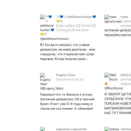
🤍💙🤍 additional human 💙
тома
💛🕊️
я любл
⟦ адя (addya) ⟧ ⟦ he/him ⟧ ⟦
малюват
rus/eng ⟧ ебучий квир
затяжная депрес
°˖✧◝(⁰▿⁰)◜✧˖° аутичный
паранойя,чувств
сдвгшник Х_Х terfs dni!
header photo by joshua
RT Когда я говорил, что у меня
harris on unsplash
депрессия, не имея диагноза - мне
говорили, что я малолетняя тупая
педовка. Когда получил диаг…
Evgeny Teilor
{Wei} 
functional music at
Шиппе
пейрин
на дуд
рыбу¦ 
Я: ХВАТИТ ШУТИ
Пережил что то близкое к этому.
фандом
СЕРЬЁЗНОЕ ЧТИ
Затяжная депрессия, ПА и прочий
псина 
ГЕЙСКАЯ НОВЕЛ
букет. И вот уже 3-4 года живу в
МИТБАНОВСКАЯ 
таком же состоянии ☺️ обнимаю!
НАС ТУТ КАННИ
королева сырков бю
Joshua