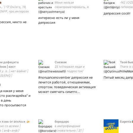

Меня нельзя
·f42 (OC
•｡`) ♡ Он/его, 19,
скомпрометировать, я
·reflekti
ENFP, про.интерсек
весенний ветерок
депрессия сосёт
💰5536 9140 0267
интересно есть ли у меня
а грт💰 🌈юп 💉
рессия, никто не
депрессия
2
ом дефицита
Снежик
Твой бы
нов | вист
25 lvl/первая леди и
There is
8 y. o. | нет войне! |
вечный подросток/
with this
RUS/ENG |
счастливая котомама трех
#nonuancenovember депрессия не
Пятый месяц депр
садорка
котиков, поэтесса,
лечится работой, отношениями,
тения научного или
писательница,
спортом. поведенческая активация
ского обоснуя
безработная на
а какая у меня
может смягчать симпто…
анным штукам |
антидепрессанты и еду
сто распиздяйка" и
bsd
кошкам 4274 3200 3654
 в день
0741
что просыпаются
ʀ ᴋɪɴɢ ᴏғ ᴅᴇsᴘᴀɪʀ 🍻
бородарс
Eugenia 🇦🇿
но со всеми |
в импрофандоме
e | анф=анф//
основательно | 21 |