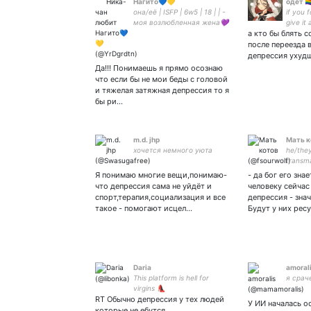
Нагито💙💛
одет 🏳️
она/её | ISFP | 6w5 | 18 | | -
if you 
моя возлюбленная жена💜
give it 
| моя Марго
а кто бы блять 
fight
после переезда 
депрессия ухуд
Да!!! Понимаешь я прямо осознаю
что если бы не мои беды с головой
и тяжелая затяжная депрессия то я
бы ри…
m.d. jhp
Мать к
хочется немного уюта
he/they 
transm
biology
Я понимаю многие вещи,понимаю-
- да бог его зна
что депрессия сама не уйдёт и
человеку сейчас 
спорт,терапия,социализация и все
депрессия - знач
такое - помогают исцел…
Будут у них рес
Daria
amoral
This platform is hell for
я срач
virgins 👠
RT Обычно депрессия у тех людей
У ИИ началась о
которые не ебутся