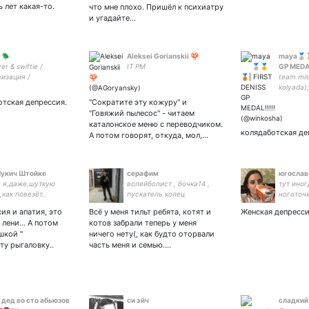
ся.
 лет какая-то.
что мне плохо. Пришёл к психиатру
и угадайте…
 🪲
Aleksei Gorianskii 🍄
maya🥈
er & swiftie /
IT PM
GP MEDAL
изация /
team mish
лочка чемпионка
kolyada)
/ хейтерка
deniss va
отская депрессия.
"Сократите эту кожуру" и
ргера 😒
malinasl
"Говяжий пылесос" - читаем
каталонское меню с переводчиком.
колядаботская де
А потом говорят, откуда, мол,…
Лукич Штойке
серафим
югослав
 я,даже,шуткую
волейболист , бочка14 ,
тут иног
,как повезёт..
пускатель колец
ноготоч
я и апатия, это
Всё у меня тильт ребята, котят и
Женская депресс
 лени... А потом
котов забрали теперь у меня
шкой "
ничего нету(, как будто оторвали
ту рыгаловку..
часть меня и семью.…
 дед во сто абьюзов
си эйч
сладкий