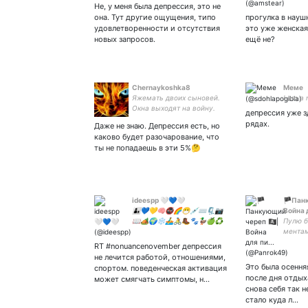
коллек
Не, у меня была депрессия, это не
флаги 
она. Тут другие ощущения, типо
прогулка в науш
удовлетворенности и отсутствия
это уже женская
новых запросов.
ещё не?
Chernaykoshka8
Меме
Яжемать двоих сыновей.
I am a 
Окна выходят на войну.
депрессия уже з
Старая страничка
рядах.
Даже не знаю. Депрессия есть, но
украдена. С хохлами
каково будет разочарование, что
говорить не о чем, бан без
ты не попадаешь в эти 5%🤔
лишних слов.
ideespp 🤍💙🤍
🏴Панку
👨‍👦💙💛🧠🚭🌈😷💉⌨️🗜📷
Война д
📖🏕🌍❄️🚣‍♂️🚴🥾🐾🦆🍏♻️
Пулю б
🚋🚦
ментам
студен
RT #nonuancenovember депрессия
недо с
не лечится работой, отношениями,
Это была осення
спортом. поведенческая активация
после дня отдых
может смягчать симптомы, н…
снова себя так н
стало куда л…