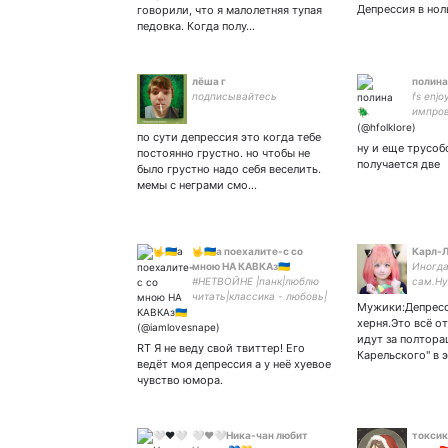
заебал
Депрессия в ноль
говорили, что я малолетняя тупая
педовка. Когда полу…
лёша г
полина
подписывайтесь
fs enjoy
импров
самоде
по сути депрессия это когда тебе
руфгп 
ну и еще трусоб
постоянно грустно. но чтобы не
риттбе
получается две
было грустно надо себя веселить.
мемы с неграми смо…
🤟🇺🇦а поехалите-с со
Карл-
мною НА КАВКАз🇺🇦
Иногда
#НЕТВОЙНЕ |панк|люблю
сам.Ну
читать|классика - любовь|
Мужики:Депресси
ведьмак|мгчд| злой
херня.Это всё от
человек|лгбтк+|she/her
идут за полтора
ОТНОШЕНИЯ=ГОВНО|
RT Я не веду свой твиттер! Его
Карельского" в э
°хочу сдохнуть°
ведёт моя депрессия а у неё хуевое
чувство юмора.
🤍❤🤍Ника-чан любит
токсик