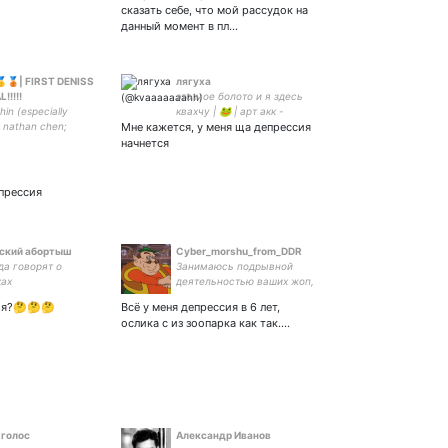
сказать себе, что мой рассудок на
данный момент в пл…
🥉| FIRST DENISS
лягуха
!!!!!
это мое болото и я здесь
in (especially
квахчу | 🐸 | арт акк -
; nathan chen;
Мне кажется, у меня ща депрессия
siljevs👽;
начнется
aybot
прессия
ский абортыш
Cyber_morshu_from_DDR
да говорят о
Занимаюсь подрывной
ках
деятельностью ваших жоп,
если вы добавили в списки
ия?🤔🤔🤔
Всё у меня депрессия в 6 лет,
или ЧС, то это для меня
ослика с из зоопарка как так....
победа.
 голос
Александр Иванов