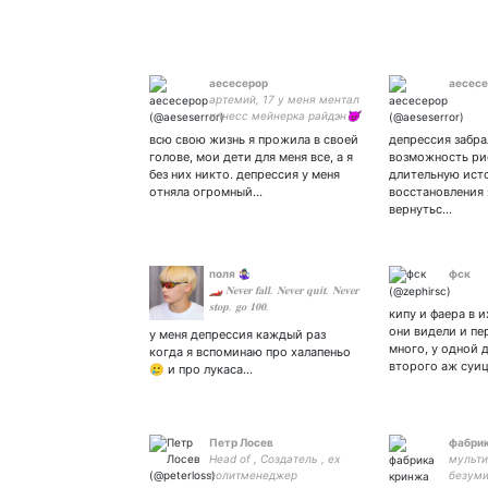
аесесерор
аесесе
артемий, 17 у меня ментал
илнесс мейнерка райдэн😈
всю свою жизнь я прожила в своей
депрессия забра
голове, мои дети для меня все, а я
возможность рис
без них никто. депрессия у меня
длительную ист
отняла огромный…
восстановления 
вернутьс…
поля 🤹🏻‍♀️
фск
🏎️ 𝐍𝐞𝐯𝐞𝐫 𝐟𝐚𝐥𝐥. 𝐍𝐞𝐯𝐞𝐫 𝐪𝐮𝐢𝐭. 𝐍𝐞𝐯𝐞𝐫
𝐬𝐭𝐨𝐩. 𝐠𝐨 𝟏𝟎𝟎.
кипу и фаера в и
они видели и п
у меня депрессия каждый раз
много, у одной 
когда я вспоминаю про халапеньо
второго аж суи
🥲 и про лукаса…
Петр Лосев
фабри
Head of , Создатель , еx
мульти
политменеджер
безуми