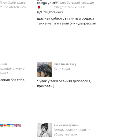
D) ·antisafe space
.♡. зарабатывай как дядя
ert und ehrlich ·pfp
Юто//hotteok a.o.a.b
#we_want_ravn_back
#OneusOT6Forever
щас как соберусь гулять а родаки
такие нет и я такая блин депрессия
вший
Київ на зв'язку
 something wrong
Хочу мира
 world.
ессия без тебя.
Чувак у тебя осенняя депрессия,
прекрати(
🇬🇪🇺🇦🇮🇱🇬🇧🇺🇸
ты не поверишь
Немцы делают вещи , я
ебашу трагизм