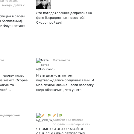
аю на заказ:
 закадр, дубляж,
иги. Демо,
Это погода+осенняя депрессия на
ы: Стримлю на
 спецам в своем
фоне безрадостных новостей!
и бесплатным).
Скоро пройдет!
 и Флуоксетине.
тов
Мать котов
о человек позер
И эти диагнозы потом
е значит. Скорее
подтверждались специалистами. И
 какие-то
моё личное мнение - если человеку
лкой.…
надо обозначить, что у него…
зе депресьон
🥖 | 🥬
давайте все вместе
позовём Шмельцера как
Я ПОМНЮ И ЗНАЮ КАКОЙ ОН
деда мороза на
новогоднем утреннике /
СЕЙЧАС У МЕНЯ ДЕПРЕССИЯ