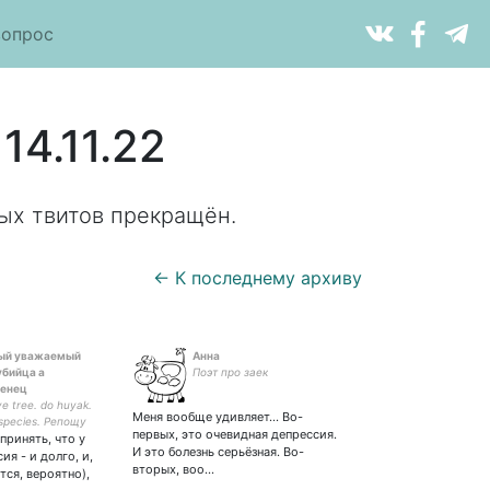
вопрос
14.11.22
ых твитов прекращён.
← К последнему архиву
ый уважаемый
Анна
убийца а
Поэт про заек
енец
ve tree. do huyak.
Меня вообще удивляет... Во-
 species. Репощу
первых, это очевидная депрессия.
принять, что у
тов.
И это болезнь серьёзная. Во-
ия - и долго, и,
вторых, воо…
тся, вероятно),