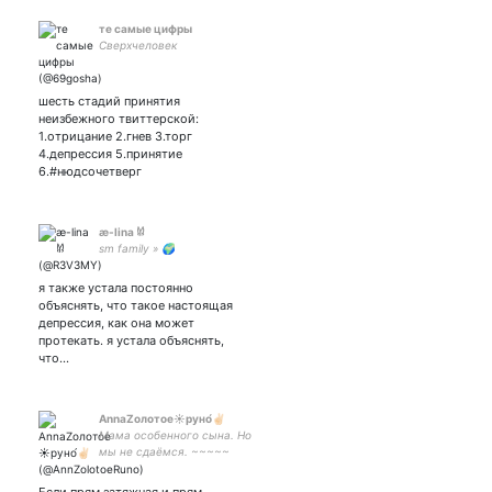
те самые цифры
Сверхчеловек
шесть стадий принятия
неизбежного твиттерской:
1.отрицание 2.гнев 3.торг
4.депрессия 5.принятие
6.#нюдсочетверг
æ-lina 𐀔
sm family » 🌍
я также устала постоянно
объяснять, что такое настоящая
депрессия, как она может
протекать. я устала объяснять,
что…
AnnaZолотое☀️руно́✌🏻
Мама особенного сына. Но
мы не сдаёмся. ~~~~~
4276 5500 1599 2335