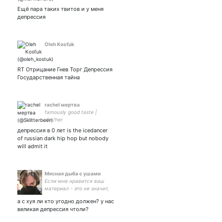
Ещё пара таких твитов и у меня
депрессия
Oleh Kosťuk
RT Отрицание Гнев Торг Депрессия
Государственная тайна
rachel мертва
famously good taste |
she/her
депрессия в 0 лет is the icedancer
of russian dark hip hop but nobody
will admit it
Мясная дыба с ушами
Если мне нравится ваш
материал - это не значит,
что мне нравится ваша
а с хуя ли кто угодно должен? у нас
мерзкая личность
великая депрессия чтоли?