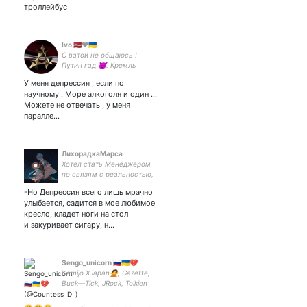
троллейбус
Ivo 🇱🇻❤️🇺🇦
С ватой не общаюсь !
Путин гад 👿. Кремль
снести - как рассадник
У меня депрессия , если по
диктатуры и
научному . Море алкоголя и один ...
милитаристского
Можете не отвечать , у меня
национализма . Крым 🇺🇦.
паралле…
Беларусь ⚪🔴⚪.
ЛихорадкаМарса
Хотел стать Менеджером
по связям с реальностью,
а стал Психологом со
-Но Депрессия всего лишь мрачно
стажем длиною в жизнь.
улыбается, садится в мое любимое
кресло, кладет ноги на стол
и закуривает сигару, н…
Sengo_unicorn 🇷🇺🇺🇦💔
Kamijo,XJapan🙅, Gazette,
Buck—Tick, JRock, Tolkien
fan sengo_bookshelf—
Bookstagram