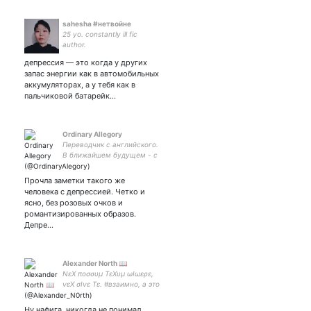
sahesha #нетвойне
25 yo. constantly ill fic
author.
депрессия — это когда у других
запас энергии как в автомобильных
аккумуляторах, а у тебя как в
пальчиковой батарейк…
Ordinary Allegory
Переводчик с английского.
В ближайшем будущем - с
китайского и корейского.
Здесь - поток моих
Прочла заметки такого же
мыслей. EQ ниже IQ.
человека с депрессией. Четко и
ясно, без розовых очков и
романтизированных образов.
Депре…
Alexander North 📖
NεΧ ποσσυμ ΤεΧυμ ωΙωερε,
νεΧ σΙνε Τε. #взаимно, а это
работает? 🤔😅
Ну нафига, никогда не понимал