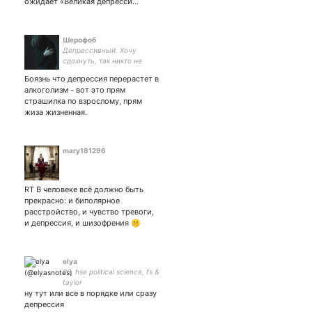
ожидает «Великая депресси…
Шерофоб
Депрессивный. Хочу
сдохнуть, так никто не
даёт, но уже как-то похуй.
Боязнь что депрессия перерастет в
Твитты создаю для себя.
алкоголизм - вот это прям
люблю пропадать.
страшилка по взрослому, прям
Слишком много матерюсь
жиза жизненная.
mary181296
RT В человеке всё должно быть
прекрасно: и биполярное
расстройство, и чувство тревоги,
и депрессия, и шизофрения 🤫
elya
23, hse political science, fs &
taylor
ну тут или все в порядке или сразу
депрессия