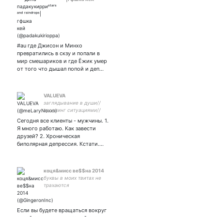
#au где Джисон и Минхо
превратились в скзу и попали в
мир смешариков и где Ёжик умер
от того что дышал попой и деп…
VALUEVA
заглядывание в души//
троллинг ситуациями//
лёгкость бытия//
Сегодня все клиенты - мужчины. 1.
психологиня из ЧС ваших
Я много работаю. Как завести
друзей//🇷🇺
друзей? 2. Хроническая
биполярная депрессия. Кстати.…
коця&мисс ве$$на 2014
буквы в моих твитах не
трахаются
Если вы будете вращаться вокруг