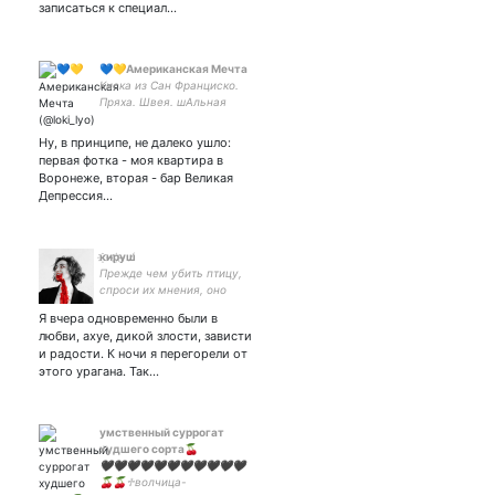
записаться к специал…
💙💛Американская Мечта
Киска из Сан Франциско.
Пряха. Швея. шАльная
императрица. Снобизм и
смешнявки
Ну, в принципе, не далеко ушло:
интернационального
первая фотка - моя квартира в
брака.
Воронеже, вторая - бар Великая
Депрессия…
к҈и̴р҉у̵ш̸
Прежде чем убить птицу,
спроси их мнения, оно
тоже хочет жить, более
Я вчера одновременно были в
или менее
любви, ахуе, дикой злости, зависти
~agender~они/they/them
и радости. К ночи я перегорели от
этого урагана. Так…
умственный суррогат
худшего сорта🍒
🖤🖤🖤🖤🖤🖤🖤🖤🖤🖤🖤
🍒🍒♱волчица-