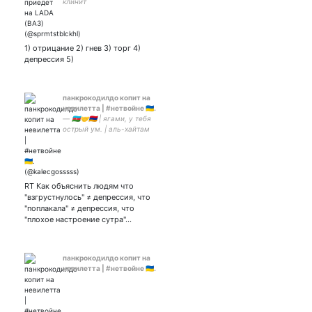
клинит
1) отрицание 2) гнев 3) торг 4)
депрессия 5)
панкрокодилдо копит на
невилетта | #нетвойне 🇺🇦.
— 🇦🇿🤝🇦🇲 | ягами, у тебя
острый ум. | аль-хайтам
кинни (я душнила, пиздец).
| F42 • F42.4. | intp-t. | жду
дилюка уже 56 рангов.
RT Как объяснить людям что
"взгрустнулось" ≠ депрессия, что
"поплакала" ≠ депрессия, что
"плохое настроение сутра"…
панкрокодилдо копит на
невилетта | #нетвойне 🇺🇦.