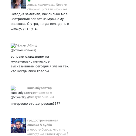
🌲
Жизнь кончилась. Просто
сборник цитат из моих же
Сегодня заметила, как сильно мое
рассказов. 📚 🖋- вот
такими ручка и буду
настроение влияет на мрачному
обозначать цитаты из
рассказа. С утра, когда вела дочь в
рассказов. Если ручки нет
школу, у гг чуть…
- то это мои мысли.
𝓜𝓲𝓻𝓪 ⚢
вопреки ожиданиям на
мужененавистническое
высказывание, сегодня я зла на тех,
кто когда-либо говори…
каламбураптор
тут ненависть и
денатурализация
интересно это депрессия????
градостроительная
ошибка // суёба
я просто боюсь, что мне
никогда не станет лучше |