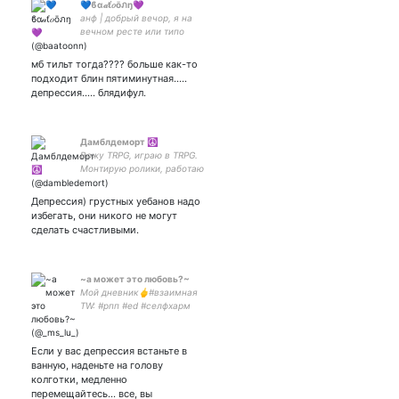
💙ϐα𝒶ť𝑜ōภŋ💜
анф | добрый вечор, я на
вечном ресте или типо
того | всем удачи и добра
мб тильт тогда???? больше как-то
подходит блин пятиминутная.....
депрессия..... блядифул.
Дамблдеморт ☮️
Вожу TRPG, играю в TRPG.
Монтирую ролики, работаю
работу. Схожу с ума в
России
Депрессия) грустных уебанов надо
избегать, они никого не могут
сделать счастливыми.
~а может это любовь?~
Мой дневник🖕#взаимная
TW: #рпп #ed #селфхарм
#суицид #депрессия
Если у вас депрессия встаньте в
ванную, наденьте на голову
колготки, медленно
перемещайтесь... все, вы