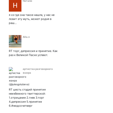
Натали
я хз где она такое нашла, у нас не
ловит эту муть, может родня в
раш…
Alla.n
RT торг, депрессия и принятие. Как
раз к Великой Пасхе успеют.
артистка разговорного
жанра
RT шесть стадий принятия
неизбежного твиттерской:
1.отрицание 2.гнев 3.торг
4.депрессия 5.принятие
6.#нюдсочетверг