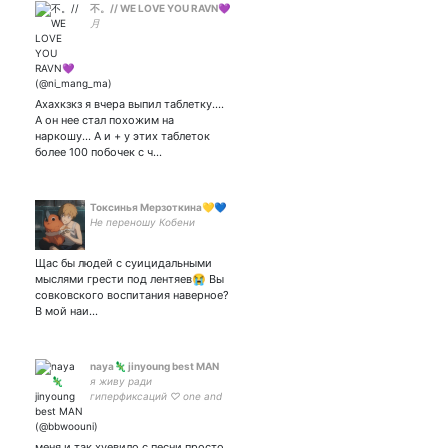
不。// WE LOVE YOU RAVN💜
月
Ахахкзкз я вчера выпил таблетку....
А он нее стал похожим на
наркошу... А и + у этих таблеток
более 100 побочек с ч…
Токсинья Мерзоткина💛💙
Не переношу Кобени
Щас бы людей с суицидальными
мыслями грести под лентяев😭 Вы
совковского воспитания наверное?
В мой наи…
naya🦎 jinyoung best MAN
я живу ради
гиперфиксаций ♡ one and
only #진영 ♡ my lovely baby
♡ evan peters my dad(dy)
меня и так хуевило с песни просто