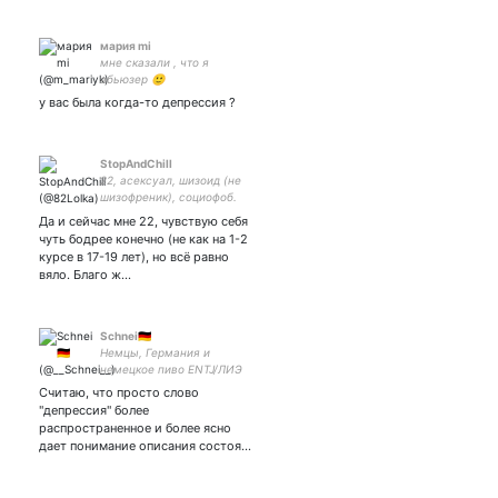
мария mi
мне сказали , что я
абьюзер 🙂
у вас была когда-то депрессия ?
StopAndChill
22, асексуал, шизоид (не
шизофреник), социофоб.
Иногда я проблематик
Да и сейчас мне 22, чувствую себя
потому что люблю тех, кто
чуть бодрее конечно (не как на 1-2
взвешенно анализирует
курсе в 17-19 лет), но всё равно
вяло. Благо ж…
Schnei🇩🇪
Немцы, Германия и
немецкое пиво ENTJ/ЛИЭ
|R+ | And One | Eisbrecher |
Считаю, что просто слово
Oomph und so weiter...|
"депрессия" более
Meine Liebe ist für immer -
распространенное и более ясно
❤️💋
дает понимание описания состоя…