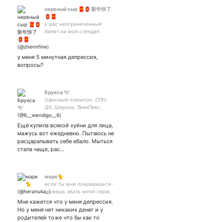
нервный сыр 🧧🏮 新年快了
🏮🧧
у вас неограниченный
билет на мой стендап
у меня 5 минутная депрессия,
вопросы?
Брукса 🕊️
Офисный планктон. СПН,
ДК, Шерлок, ТвинПикс,
Ведьмак, Марвел и DC,
Аниме...
Ещё купила всякой хуйни для лица,
мажусь вот ежедневно. Пытаюсь не
расцарапывать себе ебало. Мыться
стала чаще, рас…
марк🐈
если ты мне понравишься-
можешь звать меня серж,
но знаешь что? ты мне не
Мне кажется что у меня депрессия.
нравишься!!(!:/&37:!(!/!;&?&
Но у меня нет никаких денег и у
родителей тоже что бы как то