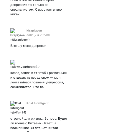
Если прям затяжная и прям
депрессия то только со
специалистом. Самостоятельно
никак.
kirapigeon
Кира у & и team
Блять у меня депрессия
.
depresso
класс, зашла в тт чтобы развлечься
и отдохнуть перед сном — моя
лента и#нас#лования, депрессия,
сам#би#ство. Это ва…
Rost Intelligent
страной для жизни… Вопрос: Будет
ли война с Китаем? Ответ: В
ближайшие 30 лет, нет. Китай