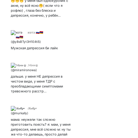
🤭🤭🤭 у меня был однокурсник с
sengo_cinematograph-
акне, ну всё ясно🤭( если что я
movie/anime reviews
рофлю) , глаза без блеска и
she/her Bisexual Asian
депрессия, конечно, у ребён…
drama fan
котэ 🇷🇺🇦🇲
Мужская депрессия би лайк
𝓜𝓲𝓻𝓪 ⚢
дальше. у меня НЕ депрессия в
чистом виде, у меня ТДР с
преобладающими симптомами
тревожного расстр…
𝒦𝒶𝓁𝓁𝓎٭
мама: неужели так сложно
приготовить поесть? я: мам, у меня
депрессия, мне всё сложно м: ну ты
же что-то делаешь, просто делай