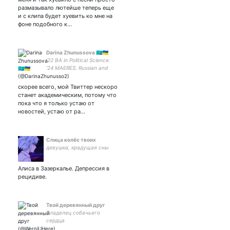
размазывало лютейше теперь еще
и с клипа будет хуевить ко мне на
фоне подобного к…
Darina Zhunussova 🇰🇿🇺🇦
‘22 BA in Political Science.
‘24 MAERES. Russian and
Central Asian politics,
Authoritarian legitimization,
скорее всего, мой Твиттер нескоро
Nationalism, Propaganda.
станет академическим, потому что
пока что я только устаю от
новостей, устаю от ра…
Спица колёс твоих
девушка, крадущая сны
Алиса в Зазеркалье. Депрессия в
рецидиве.
Твой деревянный друг
Владелец собачьего
сердца