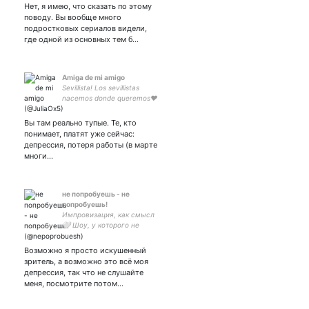
Нет, я имею, что сказать по этому
какая-то японская
вкусняшка | i don't need my
поводу. Вы вообще много
meds! i'm not depressed i'm
подростковых сериалов видели,
a genius!!
где одной из основных тем б…
Amiga de mi amigo
Sevillista! Los sevillistas
nacemos donde queremos❤
Вы там реально тупые. Те, кто
понимает, платят уже сейчас:
депрессия, потеря работы (в марте
многи…
не попробуешь - не
попробуешь!
Импровизация, как смысл
🤍 Шоу, у которого не
сценария, но есть душа и
армия преданных фанатов
Возможно я просто искушенный
🙌🏼 P.S. Можно сразу на ты
зритель, а возможно это всё моя
🤝🏼❤️‍🩹
депрессия, так что не слушайте
меня, посмотрите потом…