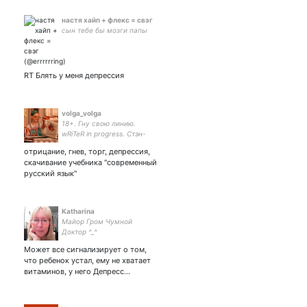
настя хайп + флекс = свэг
сын тебе бы мозги папы
RT Блять у меня депрессия
volga_volga
18+. Гну свою линию.
wRiTeR in progress. Стэн-
аккаунт хорошей
отрицание, гнев, торг, депрессия,
литературы, хейт-аккаунт
скачивание учебника "современный
дэй джобы.
русский язык"
Katharina
Майор Гром Чумной
Доктор ^_^
Может все сигнализирует о том,
что ребенок устал, ему не хватает
витаминов, у него Депресс…