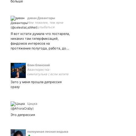
больше
диван Деванторы
Чем тяжелее, тем ярче
нужно улыбаться
Я вот кстати думала что постарела,
никаких там гиперфмксаций,
фандомов интересов на
протяжение полугода, работа, до…
блин блинский
Авантюристка-
симпатулька ( если хотите
сделать приятно, то номер
Зато у меня прошла депрессия
карты 4276 5400 2372 9191)
сразу
Цацка
ॐ
Это депрессия
полоумная лесная ведьма