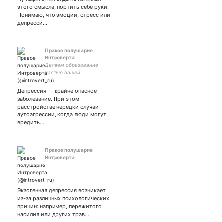
этого смысла, портить себе руки.
Понимаю, что эмоции, стресс или
депресси…
Правое полушарие
Интроверта
Делаем образование
частью вашей
повседневности. Курсы и
лекции по искусству,
Депрессия — крайне опасное
психологии, моде и др.
заболевание. При этом
Смотрите в любой точке
расстройстве нередки случаи
мира!
аутоагрессии, когда люди могут
вредить…
Правое полушарие
Интроверта
Экзогенная депрессия возникает
из-за различных психологических
причин: например, пережитого
насилия или других трав…