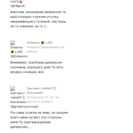
сказительница каша INFJ♱
🍒🍒 ♥️♥️♥️♥️♥️♥️♥️♥️♥️♥️♥️
🔥Information not specified
впрочем, шизоидная депрессия та
🔥Узнать больше:
ещё холодно-горячая штучка,
накрывающая с головой, как пыль,
не то снежная, не то т…
Gribanov ☢ ᓚᘏᗢ
главный тредоархиватор
мемов
Внимание, групповая депрессия
окончена, хорошего дня) То есть
вечера, конешно же)
Грегори с тобой♡ ||
#нетвойне
Он/она/они (?) Тут не
молчат о войне и
ненависти, ставится тв на
насилие и тяжёлые темы.
Я и сама толком не знаю, но скорее
Не сапп, но выслушаю и
всего меня пугают эти стороны
дам поддержку❤️
меня То подтвержденная
депрессия,…