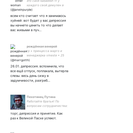
это саня kabaelish !!! у
каждого свой демулен в
жопе, а у меня новая
основа. всё еще шутки про
всем кто считает что я занимаюсь
гачи покровские ворота и
хуйней: вот будет у вас депрессия
щитпост
вы начнете ценить то что делает
вас живыми в пуч…
рождённая венерой
rp • принцесса марго и
менеджерка vmeste • 25
yo • невеста • птиц • обе
две с
26.01. депрессия. вспомнила, что
все ещё отпуск, поплакала, вытерла
слезы. весь день сижу в
задумчивости, разгреб…
Пехотинец Путина
Работайте братья! По
вопросам сотрудничества:
8(495)224-22-22
торг, депрессия и принятие. Как
раз к Великой Пасхе успеют.