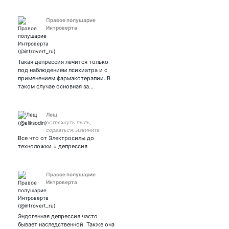
Правое полушарие
Интроверта
Такая депрессия лечится только
под наблюдением психиатра и с
применением фармакотерапии. В
таком случае основная за…
Лещ
встряхнуть пыль,
сорваться..извините
Все что от Электросилы до
мол,но не могу остаться..и
лететь,мчаться
техноложки = депрессия
Правое полушарие
Интроверта
Эндогенная депрессия часто
бывает наследственной. Также она