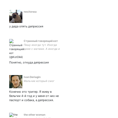
песitочка
у деда опять депрессия
Странный говорящий кот
Пишу иногда тут. Иногда
даже с матами. А иногда и
вовсе не пишу.
Понятно, откуда депрессия
Ivan Deriagin
Мальчик который смог
Конечно это тригер. Я живу в
бельгии 4-й год и у меня от них не
паспорт и собака, а депрессия.
the other woman