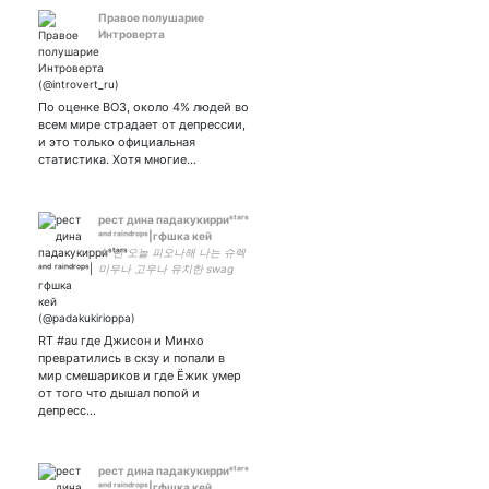
Правое полушарие
Интроверта
По оценке ВОЗ, около 4% людей во
всем мире страдает от депрессии,
и это только официальная
статистика. Хотя многие…
рест дина падакукирриˢᵗᵃʳˢ
ᵃⁿᵈ ʳᵃⁱⁿᵈʳᵒᵖˢ|гфшка кей
☆ 넌 오늘 피오나해 나는 슈렉
미우나 고우나 유치한 swag
intp|4w5 sp|художник???
слабая сынминиха. у меня
астигматизм -4 #lovestay ༉
RT #au где Джисон и Минхо
превратились в скзу и попали в
мир смешариков и где Ёжик умер
от того что дышал попой и
депресс…
рест дина падакукирриˢᵗᵃʳˢ
ᵃⁿᵈ ʳᵃⁱⁿᵈʳᵒᵖˢ|гфшка кей