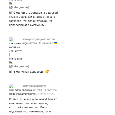
RT С одной стороны да, а с другой
у меня реальный диагноз и я уже
заебался что для окружающих
депрессия это смехуёчки
панкрокодилдо копит на
невилетта | #нетвойне 🇺🇦.
RT 5 минутная депрессия 🥰
daryadamanskaya
Юрист, зануда и душнила,
в подписках не взаимна.
Хоть и 🍷, а всё ж за науку! Только
что познакомилась с челом,
который считает, что Лос-
Анджелес - отличное место, е…