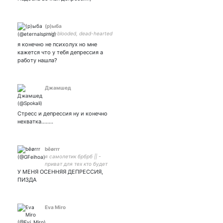
(р)ыба
cold-blooded, dead-hearted
я конечно не психолух но мне
кажется что у тебя депрессия а
работу нашла?
Джамшед
Стресс и депрессия ну и конечно
нехватка........
běørrr
я самолетик брбрб || -
приват для тех кто будет
У МЕНЯ ОСЕННЯЯ ДЕПРЕССИЯ,
слушать как я днями-
ночами ловлю мух
ПИЗДА
Eva Miro