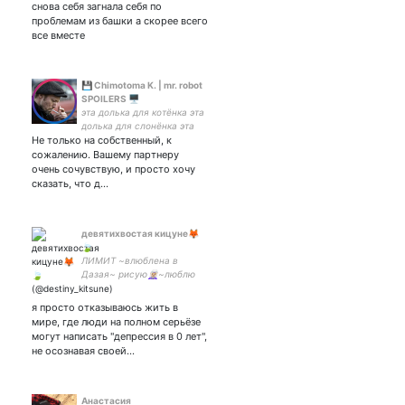
снова себя загнала себя по
проблемам из башки а скорее всего
все вместе
💾 Chimotoma K. | mr. robot
SPOILERS 🖥
эта долька для котёнка эта
долька для слонёнка эта
Не только на собственный, к
долька для ежа - смерть
легавым от ножа //
сожалению. Вашему партнеру
собачья мать-одиночка //
очень сочувствую, и просто хочу
fuck the fandom police
сказать, что д…
девятихвостая кицуне🦊
🍃
ЛИМИТ ~влюблена в
Дазая~ рисую🧝🏼‍♀️~люблю
зелёный чай☁️~мать всех
лисиц в депрессии🌧️#BSD
я просто отказываюсь жить в
#blackbutler
мире, где люди на полном серьёзе
могут написать "депрессия в 0 лет",
не осознавая своей…
Анастасия