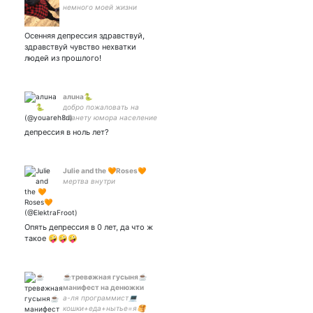
немного моей жизни
Осенняя депрессия здравствуй,
здравствуй чувство нехватки
людей из прошлого!
алuна🐍
добро пожаловать на
планету юмора население
я
депрессия в ноль лет?
Julie and the 🧡Roses🧡
мертва внутри
Опять депрессия в 0 лет, да что ж
такое 🤪🤪🤪
☕️тревøжная гусыня☕️
манифест на денюжки
а-ля программист💻
кошки+еда+нытье=я🥞