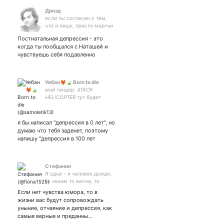
Дрозд
если ты согласен с тем,
что я пишу, просто моргни
Постнатальная депрессия - это
когда ты пообщался с Наташей и
чувствуешь себя подавленно
Уебан🦊🍃 Born to die
мой гендер: ATACK
HELICOPTER тут будет
полная никому не
интерессная хуйня
я бы написал "депрессия в 0 лет", но
думаю что тебя заденет, поэтому
напишу "депрессия в 100 лет
Стефания
Я одна - я человек дождя;
за окном то весна, то
осень, хочется за горизонт
Если нет чувства юмора, то в
сбежать, все плохое и
жизни вас будут сопровождать
ненужное сбросив...
уныние, отчаяние и депрессия, как
самые верные и преданны…