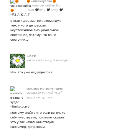
🎃 чансексуалка 🎃
бесконечно люблю Бан
Чана 🖤 stay 🖤 army 🖤
eaglez 🖤 wenee – закрытка
(хаос)
отзыв к дораме: не рекомендую
тем, у кого депрессия,
неустойчивое эмоциональное
состояние, потому что ваше
состояни…
ШКаФ
никто никак никуда никогда
Или это уже не депрессия
миклипс в стране чудес
микота |RUS/ENG| INTJ |
художник арт акк
поэтому знайте что если вы плохо
себя чувствуете, психолог сказал
что у вас начальная стадия,
например, депрессии,…