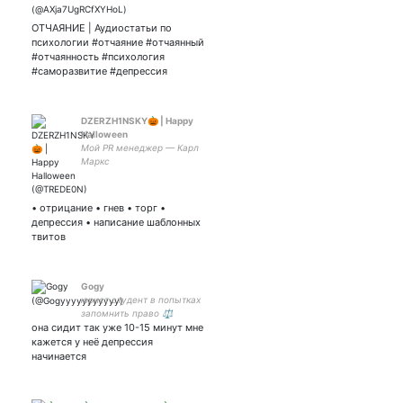
познавательных статей по
психологии и
ОТЧАЯНИЕ | Аудиостатьи по
саморазвитию, найденных
психологии #отчаяние #отчаянный
на просторах интернета.
#отчаянность #психология
Присоединяйтесь!
#саморазвитие #депрессия
DZERZH1NSKY🎃 | Happy
Halloween
Мой PR менеджер — Карл
Маркс
• отрицание • гнев • торг •
депрессия • написание шаблонных
твитов
Gogy
юрист студент в попытках
запомнить право ⚖
она сидит так уже 10-15 минут мне
практически брат/сестра
для
кажется у неё депрессия
начинается