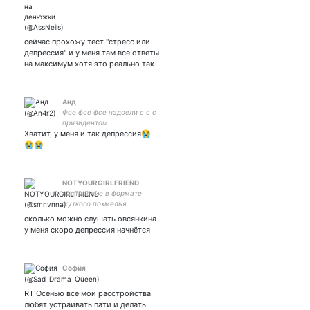
smth between столичным
бомжом и львівською пані
💃 НЕ взаимная🗿
5375414109342153 чтоб не
сейчас прохожу тест "стресс или
ныла😔🕯 жена!!
депрессия" и у меня там все ответы
на максимум хотя это реально так
Анд
Фсе фсе фсе надоели с с с
призидентом
Хватит, у меня и так депрессия😭
😭😭
NOTYOURGIRLFRIEND
настроение в формате
жуткого похмелья
сколько можно слушать овсянкина
у меня скоро депрессия начнётся
София
RT Осенью все мои расстройства
любят устраивать пати и делать