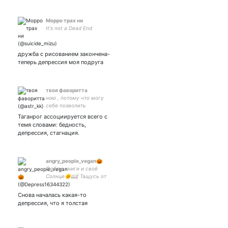
Морро трах ни
It's not a Dead End
дружба с рисованием закончена-
теперь депрессия моя подруга
твоя фаворитта
ною , потому что могу
себе позволить
Таганрог ассоциируется всего с
темя словами: бедность,
депрессия, стагнация.
angry_people_vegan🎃
Люблю книги и своё
Солнце🌞📖| Тащусь от
физики сильнее◾ чем по
Земле 🌍| Веган✌😎💖
Снова началась какая-то
орфографические ошибки
депрессия, что я толстая
привет