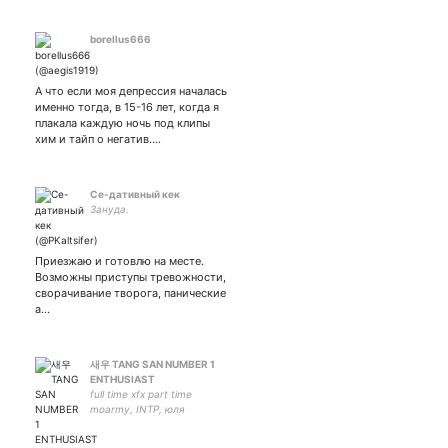
borellus666
А что если моя депрессия началась
именно тогда, в 15-16 лет, когда я
плакала каждую ночь под клипы
хим и тайп о негатив....
Се-дативный кек
Зануда.
Приезжаю и готовлю на месте.
Возможны приступы тревожности,
сворачивание творога, панические
а…
새우 TANG SAN NUMBER 1
ENTHUSIAST
full time xfx part time
moarmy, INTP, юля