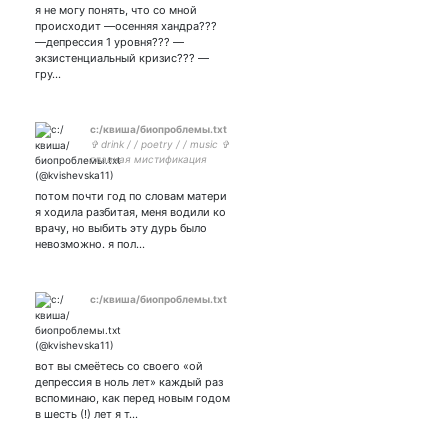
я не могу понять, что со мной
происходит —осенняя хандра???
—депрессия 1 уровня??? —
экзистенциальный кризис??? —
гру…
с:/квиша/биопроблемы.txt
✞ drink / / poetry / / music ✞
главная мистификация
русского ютуба, молодая
рок-звезда, поп-звезда,
потом почти год по словам матери
группи. ✞ лукизм, насилие
я ходила разбитая, меня водили ко
и эйджизм since 2012 ✞
врачу, но выбить эту дурь было
невозможно. я пол…
с:/квиша/биопроблемы.txt
вот вы смеётесь со своего «ой
депрессия в ноль лет» каждый раз
вспоминаю, как перед новым годом
в шесть (!) лет я т…