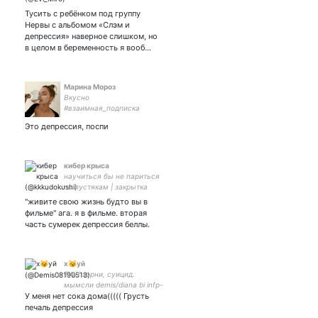
Тусить с ребёнком под группу
Нервы с альбомом «Слэм и
депрессия» наверное слишком, но
в целом в беременность я вооб…
Марина Мороз
Вкусно
#взаимная_подписка
#взаимно
Это депрессия, поспи
#цепочкафолловеров
#цепочкатвиттерских
кибер крыса
научиться бы не париться
по пустякам | закрытка
"живите свою жизнь будто вы в
фильме" ага. я в фильме. вторая
часть сумерек депрессия беллы.
х😼уй
TW// хорни, суицид.
мымсли demis/diana bi infp-
У меня нет сока дома((((( Грусть
t | жёны хорнисофт кринж
мёртв закрытка
печаль депрессия