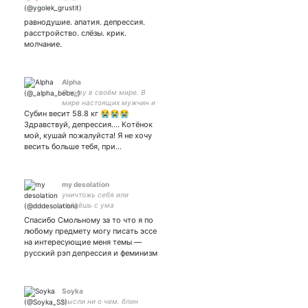
равнодушие. апатия. депрессия.
расстройство. слёзы. крик.
молчание.
Alpha
Я живу в своём мире. В
мире настоящих мужчин и
Субин весит 58.8 кг 😭😭😭
адекватных женщин. 99%
моего твиттера - это кпоп,
Здравствуй, депрессия.... Котёнок
а короли в нем Alphabat.
мой, кушай пожалуйста! Я не хочу
весить больше тебя, при…
my desolation
уничтожь себя или
сойдёшь с ума
Спасибо Смольному за то что я по
любому предмету могу писать эссе
на интересующие меня темы —
русский рэп депрессия и феминизм
Soyka
мысли ни о чем. блин