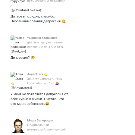
буду любить и поддержу
тебя! Моя жена -
Да, все в порядке, спасибо.
Небольшая осенняя депрессия 😋
тыква на солнышке
диагноз: депрессивное
состояние на фоне ПРЛ.
Автор своей никчёмной
жизни
Депрессия? 🤔
Anya Stark💫
Хочется написать "You
know who i am" но 🤷🏼‍♀️
У меня не появляется депрессия от
всех хуйни в жизни. Считаю, что
это моя особенность😂
Миша Загородин
Общительный ,
интересный, начитанный.
Отвечаю взаимностью.