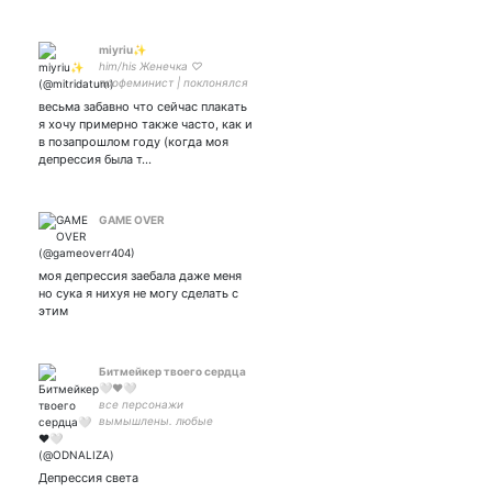
miyriu✨
him/his Женечка ♡
профеминист | поклонялся
богу Ицли | ЛГБТК+/
весьма забавно что сейчас плакать
МОГИИ | целая куча
я хочу примерно также часто, как и
фендомов |
в позапрошлом году (когда моя
депрессия была т…
GAME OVER
моя депрессия заебала даже меня
но сука я нихуя не могу сделать с
этим
Битмейкер твоего сердца
🤍❤️🤍
все персонажи
вымышлены. любые
совпадения случайны.💁
4274 3200 3074 2673❤️
Депрессия света