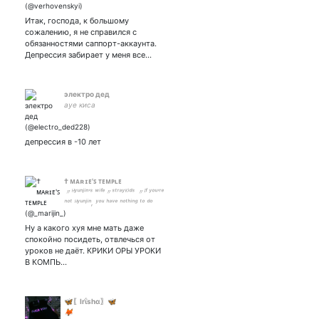
Итак, господа, к большому
сожалению, я не справился с
обязанностями саппорт-аккаунта.
Депрессия забирает у меня все…
электро дед
ауе киса
депрессия в -10 лет
† ᴍᴀʀɪᴇ'ꜱ ᴛᴇᴍᴘʟᴇᅠ
〃ᴴʸᵘⁿʲⁱⁿ'ˢ ʷⁱᶠᵉ〃ˢᵗʳᵃʸᴷⁱᵈˢ 〃ᴵᶠ ʸᵒᵘ'ʳᵉ
ⁿᵒᵗ ᴴʸᵘⁿʲⁱⁿ, ʸᵒᵘ ʰᵃᵛᵉ ⁿᵒᵗʰⁱⁿᵍ ᵗᵒ ᵈᵒ
ʰᵉʳᵉ〃
Ну а какого хуя мне мать даже
спокойно посидеть, отвлечься от
уроков не даёт. КРИКИ ОРЫ УРОКИ
В КОМПЬ…
🦋〖Irΐshα〗🦋
🦊