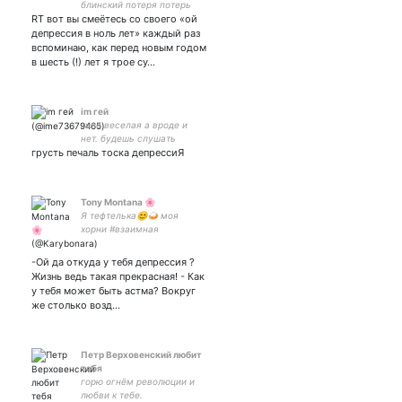
блинский потеря потерь
RT вот вы смеётесь со своего «ой
семнадцать лет. немного
взаимная.
депрессия в ноль лет» каждый раз
вспоминаю, как перед новым годом
в шесть (!) лет я трое су…
im гeй
типо веселая а вроде и
нет. будешь слушать
грусть печаль тоска депрессиЯ
душевные разговоры.🤙🏿
Tony Montana 🌸
Я тефтелька😊🍛 моя
хорни #взаимная
-Ой да откуда у тебя депрессия ?
Жизнь ведь такая прекрасная! - Как
у тебя может быть астма? Вокруг
же столько возд…
Петр Верховенский любит
тебя
горю огнём революции и
любви к тебе.