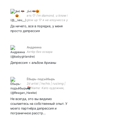
𝒥𝓊𝓁𝓈 🦇🎃
втѕ ♡ 𝗂'𝗆 diamond, 𝗎 𝗄𝗇𝗈𝗐 i
glow up ♡ я не клоунесса у
меня просто кость
Да ничего, все в порядке, у меня
клоунская✧
просто депрессия
Андреина
Актёр без оскара
Депрессия < альбом Арианы
Ёбырь-подъёбырь
2d artist | he/his | rus/eng |
🏳️‍🌈 Name: Kato художник,
распиздяй, пидарок ~
Husband:
Не всегда, это вы видимо
ссылаетесь на собственный опыт. У
моего партнёра депрессия и
пограничное расстр…