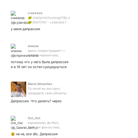
ᴄʏʙᴇʀᴅᴏᴅ
🐸 Julia|artist|rus(eng)|18y.o
🐸 |INST|VK| - cyberdod | -
nsfw acc
у меня депрессия
опилок
здесь пиздострадают —
люблю лермонтова,
литературу, пить и
потому что у него была депрессия
пиздострадать; мать
и в 16 лет он хотел суициднуться
ванили #лермонтовбунин;
intp; Б/Унинский
верМишель
Marat Almashev
Со мной вы выгодно
продадите свои объекты
или удачно приобретете
Депрессия. Что делать? через
наиболее вкусные
предложения на рынке
недвижимости
Ost_Ost
вархаммер, футбол,
научная фантастика,
фэнтези, сериалы,
😃 не не, все збс. Депрессия
фильмы,путешествия,