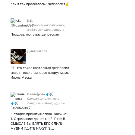
Как я так проебалась? Депрессия✌
К.К.
Матерюсь как сапожник,
люблю холодец, пиццу с
Поздравляю, у вас депрессия
ананасами и томатный сок
🔞
Дмитрий Кот
RT Что такое настоящая депрессия
знают только сыновья подруг мамы
Илона Маска.
Свеча|роза 🧳✈️
Слушаю многих, но в
фандоме у ateez, (g)i-dle,
stray kids, mamamoo,
nct/wayv, dreamcatcher,
5 стадий принятия слива Чанбина:
itzy, monsta x
1. Отрицание: да нет же 2. Гнев: В
СМЫСЛЕ ВЫ БЛЯТЬ ЕГО СЛИЛИ
МУДНИ ИДИТЕ НАХУЙ 3.…