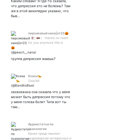
Каким словам? Я где-то сказала,
что депрессия это не болезнь? Там
же в этой википедии указано, что
быв…
персиковый нана|от23🎃
( 👻;;🦇 ) · there’s no room
for you anymore this is
already over · // leo · //
isfj/isfp· // 🅱️ro ( ⭐️ ;; 🌙 ):
🌹ty,🍑jh,🐰dy,🐶jn; dy:
группа депрессия знаешь?
Ксиха🐆
Она/её
хвхвхвжаха она сказала что у меня
может быть депрессия потому что
у меня голова болит Типа вот ты
там…
Аудиостатьи по
психологии
Канал представляет
аудиоверсии интересных и