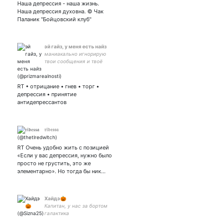
Наша депрессия - наша жизнь.
Наша депрессия духовна. © Чак
Паланик "Бойцовский клуб"
эй гайз, у меня есть найз
маниакально игнорирую
твои сообщения и твоё
существование.
RT • отрицание • гнев • торг •
депрессия • принятие
антидепрессантов
𝔯𝔦𝔡𝔢𝔰𝔰𝔞
RT Очень удобно жить с позицией
«Если у вас депрессия, нужно было
просто не грустить, это же
элементарно». Но тогда бы ник…
Хайдэ🎃
Капитан, у нас за бортом
галактика
R6S/FarCry/DBD/cinema/Kojima