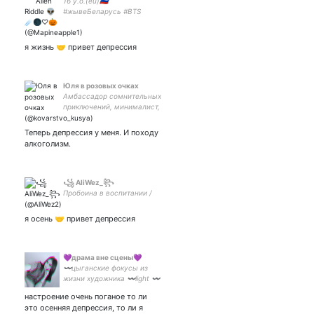
16 y.o.(eu)🇷🇺
#жывеБеларусь #BTS
#SimplePlan
#AskingAlexandria she/her
кушою шоколадки и
я жизнь 🤝 привет депрессия
никакого суицида
Юля в розовых очках
Амбассадор сомнительных
приключений, минималист,
диванный эколог, co-
founder червяковой фермы
Теперь депрессия у меня. И походу
и матерь ребенка
алкоголизм.
꧁ AliWez_꧂
Пробоина в воспитании /
я осень 🤝 привет депрессия
💜драма вне сцены💜
〰️цыганские фокусы из
жизни художника 〰️light 〰️
camera〰️act〰️ 💜THE
настроение очень поганое то ли
NEIGHBOURHOOD💜 ван
это осенняя депрессия, то ли я
лав