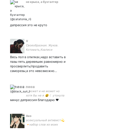
не крыса, а бухгалтер
депрессия это не круто
V
Своеобразная. Жуков.
Котомать,Кхалиси
алкогольного моря.
Весь пол в опилках,надо вставить в
Книжки, игры, музыка,
пазы пять деревяшек равномерно и
путешествия, аниме,
просверлить/продавить
фильмы, и котики ^__^
саморезы,а это невозможно…
л҉ и҉ н҉ а҉
я может и не может но
хотя бы не я 😩 ☾ утонула
минус депрессия благодарю ❤️
в фандоме маги ☾ жена 💖
Ако
асексуальный активист💫
🔸набор слов из моих
странных мыслей🔸