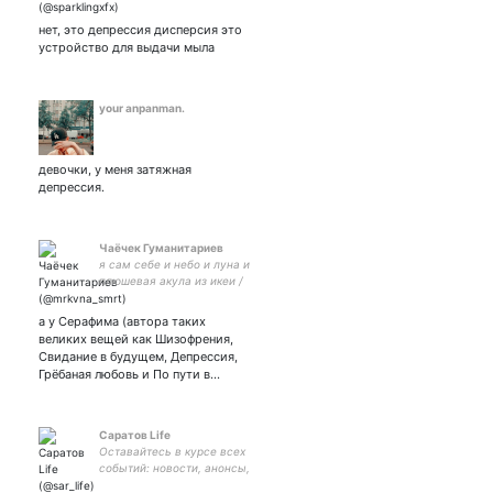
нет, это депрессия дисперсия это
устройство для выдачи мыла
your anpanman.
девочки, у меня затяжная
депрессия.
Чаëчек Гуманитариев
я сам себе и небо и луна и
плюшевая акула из икеи /
юп
а у Серафима (автора таких
великих вещей как Шизофрения,
Свидание в будущем, Депрессия,
Грëбаная любовь и По пути в…
Саратов Life
Оставайтесь в курсе всех
событий: новости, анонсы,
юмор и красивые