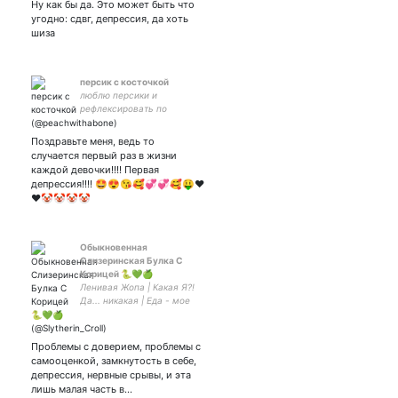
Ну как бы да. Это может быть что
❤
угодно: сдвг, депрессия, да хоть
шиза
персик с косточкой
люблю персики и
рефлексировать по
вечерам
Поздравьте меня, ведь то
случается первый раз в жизни
каждой девочки!!!! Первая
депрессия!!!! 🤩😍😘🥰💞💞🥰🤑❤️
❤️🤡🤡🤡🤡
Обыкновенная
Слизеринская Булка С
Корицей 🐍💚🍏
Ленивая Жопа | Какая Я?!
Да... никакая | Еда - мое
все | Бомбящий со всего
человек | Гарри Поттер -
любовь на века | НОЮ ПО
Проблемы с доверием, проблемы с
ЖИЗНИ | ЛЮБЛЮ ВАС,
самооценкой, замкнутость в себе,
МОИ БУЛКИ 🥐🖤
депрессия, нервные срывы, и эта
лишь малая часть в…