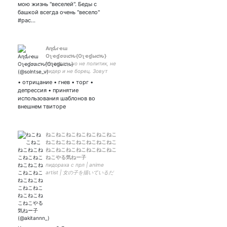
мою жизнь "веселей". Беды с
башкой всегда очень "весело"
#рас…
Aɳԃɾҽɯ
Oʅҽɠσʋιƈԋ{Oʅҽɠыƈԋ}
Молодец, но не политик, не
лидер и не борец. Зовут
Александр Солнцев, но
• отрицание • гнев • торг •
можете звать меня Андрей
депрессия • принятие
Олегыч
использования шаблонов во
внешнем твиторе
ねこねこねこねこねこねこねこ
ねこねこねこねこねこねこねこ
ねこねこねこねこねこねこねこ
ねこやる気ねー子
пидораха с прл | anime
artist | 女の子を描いているだ
め人間 art account