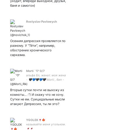
уходит, впереди выходной, друзья,
книги и единоборства
баня и самогон)
Rostyslav Pavlowych
Осенняя депрессия проявляется по
разному. У "Тёти", например,
обострение хронического
сарказма.
Morti `♡' 0/7
альфа бл, женат. моя жена
- 🖤💙🖤💙🖤 Morti , бип -
бип
Вторые сутки почти не выхожу из
комноты... :") И скажу что не хочу.
Сутки не ем. Суицидальные мысли
атакуют Депрессия, ты ли это?
YGOLEK🍷🍁
называйте меня угольком.
🍷🍷