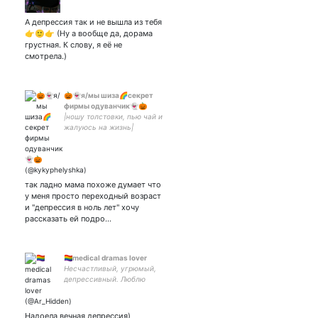
А депрессия так и не вышла из тебя
👉🙂👉 (Ну а вообще да, дорама
грустная. К слову, я её не
смотрела.)
🎃👻я/мы шиза🌈секрет
фирмы одуванчик👻🎃
|ношу толстовки, пью чай и
жалуюсь на жизнь|
сметана band one love ❤
жена — ☁все проёбано,
все потрачено☁
так ладно мама похоже думает что
у меня просто переходный возраст
и "депрессия в ноль лет" хочу
рассказать ей подро…
🏳️‍🌈medical dramas lover
Несчастливый, угрюмый,
депрессивный. Люблю
овощной салат, потому что
всё равно любить больше
некого.
Надоела вечная депрессия)