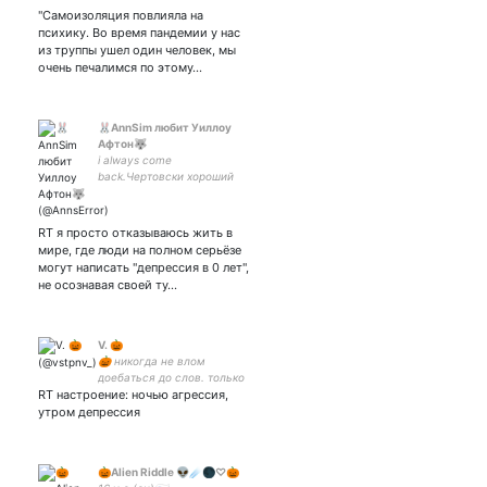
фотографии #СаратовLife
"Самоизоляция повлияла на
#Саратов
психику. Во время пандемии у нас
из труппы ушел один человек, мы
очень печалимся по этому…
🐰AnnSim любит Уиллоу
Афтон🐺
i always come
back.Чертовски хороший
кофе!радфем взгляды:/
Рейвенкло артакк Пегас
ситер🦄люблю Уиллоу киви
RT я просто отказываюсь жить в
+79143722089💸аватарка
мире, где люди на полном серьёзе
могут написать "депрессия в 0 лет",
не осознавая своей ту…
V. 🎃
🎃 никогда не влом
доебаться до слов. только
RT настроение: ночью агрессия,
монолог мой -
калейдоскоп. 🎃 не желаю
утром депрессия
взрослеть. 🎃 люблю
сырки и тебя. 🎃
🎃Alien Riddle 👽☄️🌑♡🎃