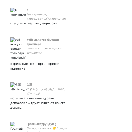
ø
крах идеалов,
повсеместный пессимизм
стадия четвёртая: депрессия
и смешные шутки (почти
никогда) не верю в
абсолютную истину и тебе
не советую, отнесись так
хейт аккаунт фредди
же и к этим твитам
трампера
солнце в плаксе луна в
клоунессе
отрицание гнев торг депрессия
принятие
先輩
つまらない人間 俺は。 御沢、
ダイヤのA
истерика = валяние дурака
депрессия = грустняшка от нечего
делать.
Грозный бурундук ¿
Саппорт аккаунт 💛 Всегда