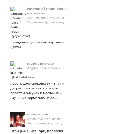
#нетвойне | тихий (океан) |
почти тезки
24 г. | со мной только на
ТЫ | #импрофд | инженер
снаружи, творец внутри |
та ещё душнила |
фикрайтер, -ридер,
-вдохновитель |
Женщина и депрессия, картина в
цвете)
michelle luka-alex
ill figure it out someday
просто хочу спокойствия а тут и
депрессия и война и пожары и
проект и рисунок и месячные и
наушники нормально не ра…
паника в селе
Здесь покоится хромая
Лотта, которую до смерти
испугал Свинушок. ⚪❌⚪
Отрицание Гнев Торг Депрессия
«из этих»