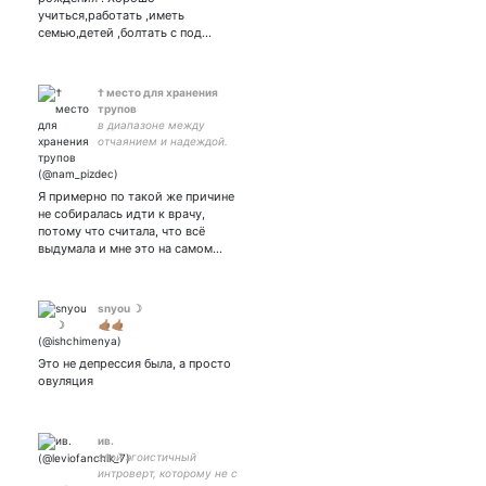
учиться,работать ,иметь
семью,детей ,болтать с под…
† место для хранения
трупов
в диапазоне между
отчаянием и надеждой.
#нетвойне 🤍💙🤍
Я примерно по такой же причине
не собиралась идти к врачу,
потому что считала, что всё
выдумала и мне это на самом…
snyou ☽
🤙🏽🤙🏽
Это не депрессия была, а просто
овуляция
ив.
злой эгоистичный
интроверт, которому не с