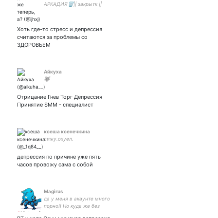
АРКАДИЯ🗑️|| закрытк ||
фанатка лило и стич🖇️с
вас 7базиликов🥬
БРАЙААААААН
Хоть где-то стресс и депрессия
считаются за проблемы со
ЗДОРОВЬЕМ
Айкуха
🐺
Отрицание Гнев Торг Депрессия
Принятие SMM - специалист
ксеша ксенечкина
сижу.охуел.
депрессия по причине уже пять
часов провожу сама с собой
Magirus
да у меня в акаунте много
порно!! Но куда же без
него )))