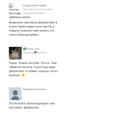
Сирожа Мятлифф
Три минуты голосовых
оправдывающих
недоеденный кекс и
осуждающих войну
Возможно просмотр фильма Rien à
foutre также известного как Ну и
плевать поможет мне понять что
такое женская депре…
🌎Olena_Sev
Украина🇺🇦Чернігів
Норм. Только не сплю. Почти. Пью
таблетки на ночь. К доктору надо.
Депрессия. А собаки хорошо. И кот
хорошо. 😁
Федорова Галина
После всего происходящего уже
всё равно. Депрессия