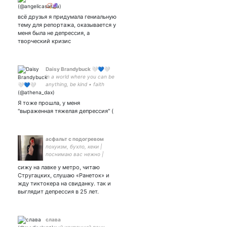
📿🔮
всё друзья я придумала гениальную
тему для репортажа, оказывается у
меня была не депрессия, а
творческий кризис
Daisy Brandybuck 🤍💙🤍
in a world where you can be
anything, be kind • faith
manages • some were
forced to foreign lands
Я тоже прошла, у меня
"выраженная тяжелая депрессия" (
асфальт с подогревом
похуизм, бухло, кеки |
поснимаю вас нежно |
принимаю донаты на
сижу на лавке у метро, читаю
сигареты
Стругацких, слушаю «Ранеток» и
жду тиктокера на свиданку. так и
выглядит депрессия в 25 лет.
слава