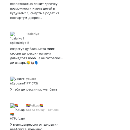
вероятностью лишит девочку
возможности иметь детей в
будущем? 1) смерть в родах 2)
поспартум-депрес…
1baleriya1
елерегут ду балаьыста миигн
сессия депрессия на меня
давит,хотя вообще не готовлюсь
ди акаары🥲🦦🗣
youare
У тебя депрессия может быть
🏳️‍🌈PufLap🏳️‍🌈
Кто за войну - тот лох!
У меня депрессия от закрытия
нетфликса, понимаю