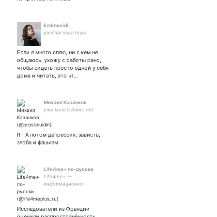
Ezdinesidi
разглагольствую
Если я много сплю, ни с кем не
общаюсь, ухожу с работы рано,
чтобы сидеть просто одной у себя
дома и читать, это чт…
Михаил Казанков
уже много,блин, лет
RT А потом депрессия, зависть,
злоба и фашизм.
Life4me+ по-русски
Life4me+ —
информационно-
просветительский портал о
#здоровье #медицина
#ВИЧ #HIV #AIDS #СПИД
Исследователи из Франции
#ИППП #новости #врач
оценили распространённость