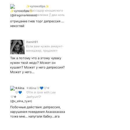
✨чупокобра✨
амбассадор юношеского
максимализма || два ноль
один семь в сердце ||
отрицание гнев торг депрессия …
нанекоглаялась 🤡
некоглай
itamit91
Если вам нужен аккаунт-
менеджер, проджект-
менеджер, модель,
Так а потому что а этому чуваку
фаерщик, собутыльник,
нужен твой нюдс? Может он
жилетка, напишите мне
кушает? Может у него депрессия?
Может у него…
☆Alina🤍💙🤍☆
♡I'm in love with Lee
Jaehyun♡
Побочные действия: депрессия,
нарушения поведения Ахахахахаха
тоже мне... напугали бабку...ага