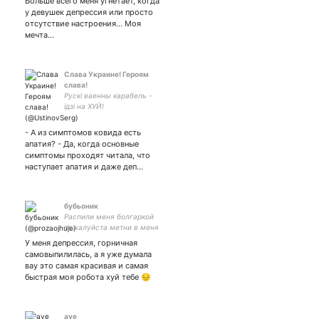
Больше всего меня угнетает, когда
у девушек депрессия или просто
отсутствие настроения... Моя
мечта…
Слава Украине! Героям
слава!
Рускі ваенны карабель -
ідзі на ХУЙ!
- А из симптомов ковида есть
апатия? - Да, когда основные
симптомы проходят читала, что
наступает апатия и даже деп…
бубьоник
Распили меня болгаркой
пожалуйста метни в меня
тесаком 🥺🥺🥺
У меня депрессия, горничная
самовыпилилась, а я уже думала
вау это самая красивая и самая
быстрая моя робота хуй тебе 😔
ave