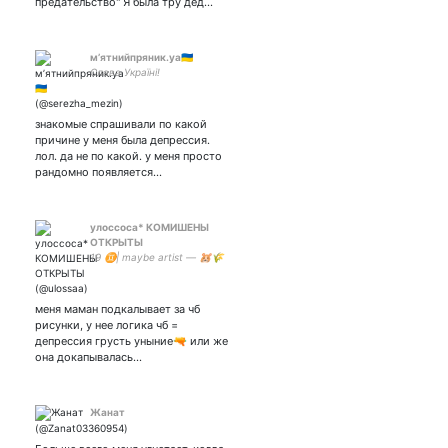
предательство" Я была тру дед…
м’ятнийпряник.уа🇺🇦
Слава Україні!
знакомые спрашивали по какой
причине у меня была депрессия.
лол. да не по какой. у меня просто
рандомно появляется…
улоссоса* КОМИШЕНЫ
ОТКРЫТЫ
19 ♊️| maybe artist — 🐹🌾
меня маман подкалывает за чб
рисунки, у нее логика чб =
депрессия грусть уныние🔫 или же
она докапывалась…
Жанат