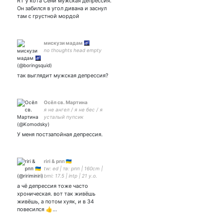
RT у кота Сени мужская депрессия.
Он забился в угол дивана и заснул
там с грустной мордой
мискузи мадам 🌌
no thoughts head empty
так выглядит мужская депрессия?
Осёл св. Мартина
я не ангел / я не бес / я
усталый пупсик
У меня постзапойная депрессия.
riri & рпп 🇺🇦
tw: ed | тв: рпп | 160cm |
bmi: 17.5 | intp | 21 y.o.
а чё депрессия тоже часто
хроническая. вот так живёшь
живёшь, а потом хуяк, и в 34
повесился 👍…