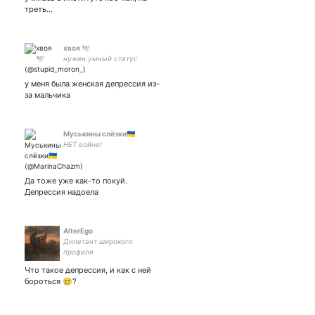
мир он из пепла и руин
треть…
5469 6000 3950 8213
хвоя 🕊
нужен умный статус
у меня была женская депрессия из-
за мальчика
Муськины слёзки🇺🇦
НЕТ войне!
Да тоже уже как-то покуй.
Депрессия надоела
AlterEgo
Дилетант широкого
профиля
Что такое депрессия, и как с ней
бороться 🥲?