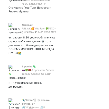
самый искренний панк,
живу ради любви и
Отрицание Гнев Торг Депрессия
искусства закрытка
Яндекс Музыка
Лалиса☀️
#BLINK🥰 #NCTzen💚#EXO-
L🤍 #STAY❤️ 5468 7600 1173
2361
эх, сарсын 8.30 уерэнэрбиттэн уже
стресстаабаппын даганы💀 хотя
для меня это блять депрессия нах
ПОЧЕМУ ИМЕННО НАША БРИГАДА
С УТРА😭
S.pombe 🦠
🇸🇰💚🇧🇾 В прошлом биолог,
теперь график. Не айти
богослов, но что-то умею.
🤍❤️🤍 Твиттерские дети
RT А у нормальных людей
заебали. Здесь только
депрессия.
непопулярное мнение
🔦°levse° || Ну, что же
теперь, а?
🖇️!!!!!☕||жена 🗒️И