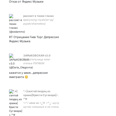
Отказ от Яндекс Музыки
рассвет в твоих глазах
ври/young royals/мгчд/
рурэп/shameless/
RT Отрицание Гнев Торг Депрессия
Яндекс Музыка
ЗАРЫКОВСКАЯ v3.0
Создательница мем-
ателье РЭПФЕМ
кажется у меня…депрессия
эмигранта 😳
°.•|святой пиздец из
храма|Кристи Сугавара|•.
°༄
↳°꒰ 𝖆𝖇𝖔𝖚𝖙 𝖒𝖊 ꒱ೃ༄ ✧*ೃ- шучу
шутки смешные и не очень
✧*ೃ- люблю стекло с кофе
✧*ೃ- тусуюсь в китайфд,