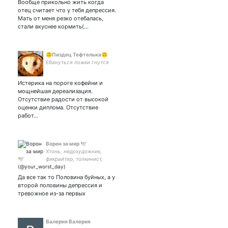
Вообще прикольно жить когда
кем поговорить
отец считает что у тебя депрессия.
Мать от меня резко отебалась,
стали вкуснее кормить(…
🙃Пиздец Тефтелька🙃
Ебануться ложки гнутся
Истерика на пороге кофейни и
мощнейшая дереализация.
Отсутствие радости от высокой
оценки диплома. Отсутствие
работ…
Ворон за мир 🕊️
Хтонь, недохудожник,
фикрайтер, толкинист,
студент режиссёрского,
литературный алкоголик,
Да все так то Половина буйных, а у
просто зло во плоти и
второй половины депрессия и
вечно третий лишний
тревожное из-за первых
Валерия Валерия