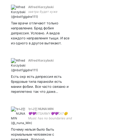
Alfred Korzybski
завтра будет хуже
Там врачи отличают только
направление. Бред фобия
депрессия. Условно. А видов
каждого направления тыщи. И все
из одного в другое вытекают.
Alfred Korzybski
Есть окр есть депрессия есть
бредовые типа паранойи есть
мании фобии. Все часто связано и
переплетено так что даже…
누나민 NUNA MIN
💜💜BTSARMY💜💜Ot7😌
Music has no boundaries and
time and age limits 💜
Почему нельзя было быть
нормальным человеком с
рождения . Хорошо