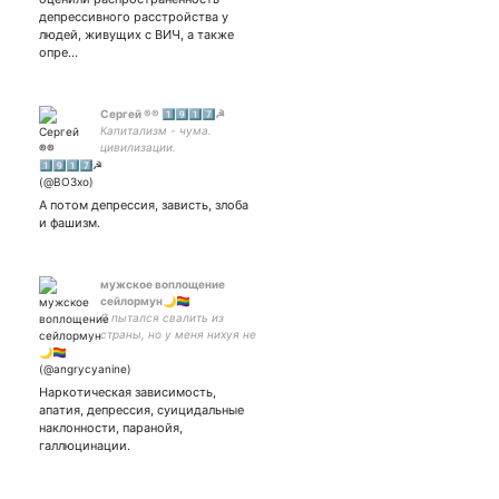
#пациент #App #НравноН
депрессивного расстройства у
#UequalsU #NoHIVstigma
людей, живущих с ВИЧ, а также
опре…
Сергей ®️®️ 1️⃣9️⃣1️⃣7️⃣☭
Капитализм - чума.
цивилизации.
А потом депрессия, зависть, злоба
и фашизм.
мужское воплощение
сейлормун🌙🏳️‍🌈
Я пытался свалить из
страны, но у меня нихуя не
вышло.
Наркотическая зависимость,
апатия, депрессия, суицидальные
наклонности, паранойя,
галлюцинации.