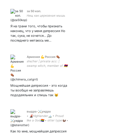
за 50 коп.
Нищ как церковная мышь
Я на грани того, чтобы признать
наконец, что у меня депрессия Но
так, сука, не хочется... До
последнего метаюсь ме…
Армения 💪 Россия ⚰️
she/her | private acc: |
swamp witch, member of 🇦🇲
is better than 🇷🇺, sorry not
sorry
Мощнейшая депрессия - это когда
ты вообще не заправляешь
пододеяльник и спишь так 😿
выдра-⚔️уидра
• 🌋Highlander🏔 • Proud
like a God🏳️‍🌈 • otter type🦦 •
he/HIM/his • trip-hop lover •
chaotic top • atheist •
Как по мне, мощнейшая депрессия