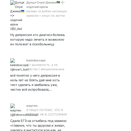
Дупця Спукі Джима🇺🇦 •|•
ходячий крінж
малюю та роблю несміншні
приколи • клоун по життю
• дед інсайд та чмо
аутсайд йоу малюночки:
Ну депрессия это диагноз болезнь
которую надо лечить и возможно
их положат в психбольницу
kaleidoscope
тут душевность, а не
гейство | эмоциональные
приколы | вот её люблю:
всё понятно у него депрессия в
ноль лет но блять дай мне хоть
тест сделать я заебалась уже,
честно всё испробовала,…
мартин.
Я ПИШУ ПОТОМУ, ЧТО Я
БОЛЬШЕ НЕ В СОСТОЯНИИ
ОБ ЭТОМ ДУМАТЬ добро
Сдала ЕГЭ на отъебись под мамино
пожаловать в мой детский
«главное, что ты здорова и жива»,
разрушенный внутренний
училась в институте кое-как, на