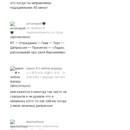
𖤐Satan loves me𖤐 • 18+ •
это когда ты заправляешь
пододеяльник 40 минут
антигерой 🖤
не теряемся,
подписываемся тут буду
так же писать,обосревать
сериалы,писать
RT — Отрицание — Гнев — Торг —
рецепты,кидать фото и тд и
Депрессия — Принятие — «Ладно,
тп
рассказывай про свой Вархаммер»
ариня ✘ я люблю фариду
«나 혼자서만 떠돌아 내내、난
유령처럼» • фарида лав бот
мне кажется я никогда так часто не
говорила и не думала что я
ненавижу кого-то как сейчас когда
у меня началась депрессия
dаemontsey
Хакасская художница,