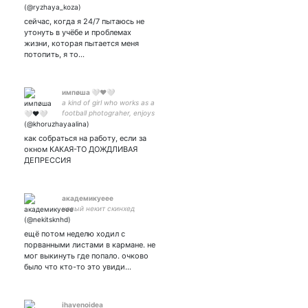
волейбол, БСД, ДКСТ,
геройка, хантер,генш и
сейчас, когда я 24/7 пытаюсь не
ванитас
утонуть в учёбе и проблемах
жизни, которая пытается меня
потопить, я то…
импøша 🤍❤️🤍
a kind of girl who works as a
football photograher, enjoys
life and everything that
arounds her
как собраться на работу, если за
окном КАКАЯ-ТО ДОЖДЛИВАЯ
ДЕПРЕССИЯ
академикуеее
новый некит скинхед
ещё потом неделю ходил с
порванными листами в кармане. не
мог выкинуть где попало. очково
было что кто-то это увиди…
ihavenoidea