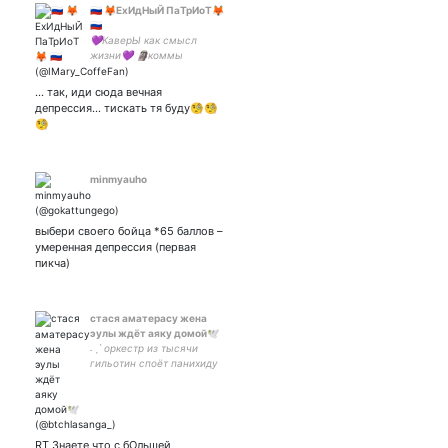
🇷🇺 🦊ЕхИдНыЙ ПаТрИоТ🦊
🇷🇺
💜КаверЫ как смысл
жизни💜 🗿коммы
популярней твиттов👀 😅
ВЕчно В ТАНКЕ ибо лох👑
... так, иди сюда вечная
ARMY, STAY, EXO-L, МY,
депрессия... тискать тя буду🧐🧐
MOA, MIDZY🤟🏻😎 ваимна
🧐
если вы интересны☺️
minmyauho
выбери своего бойца *65 баллов –
умеренная депрессия (первая
пикча)
стася аматерасу жена
эулы ждёт аяку домой🕊️
˗ˏˋ оркестр из тысячи
гильотин споёт панихиду
свободной стране
оформление:
RT Знаете что с бОльшей