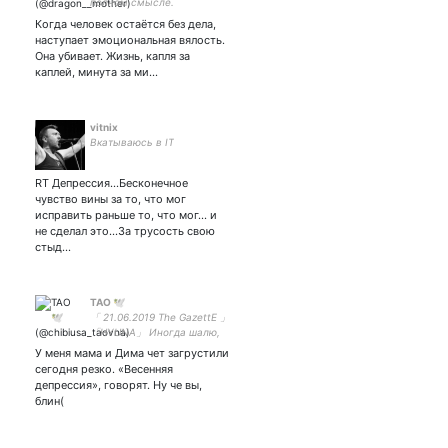
полном смысле.
Когда человек остаётся без дела,
наступает эмоциональная вялость.
Она убивает. Жизнь, капля за
каплей, минута за ми…
vitnix
Вкатываюсь в IT
RT Депрессия...Бесконечное
чувство вины за то, что мог
исправить раньше то, что мог... и
не сделал это...За трусость свою
стыд…
TAO 🕊
「 21.06.2019 The GazettE 」
「HYUNA」 Иногда шалю,
иногда грущу, иногда
У меня мама и Дима чет загрустили
крейзи, иногда адекват //
сегодня резко. «Весенняя
тамагочи-мамочка // роцк,
депрессия», говорят. Ну че вы,
j-rock. Живу в небе ✈️
блин(