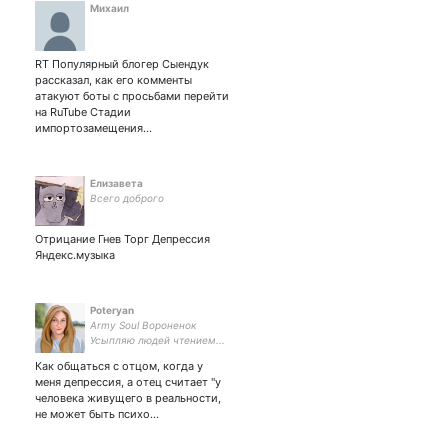
Михаил
RT Популярный блогер Сыендук
рассказал, как его комменты
атакуют боты с просьбами перейти
на RuTube Стадии
импортозамещения…
Елизавета
Всего доброго
Отрицание Гнев Торг Депрессия
Яндекс.музыка
Poteryan
Army Soul Вороненок
Усыпляю людей чтением...
Как общаться с отцом, когда у
меня депрессия, а отец считает "у
человека живущего в реальности,
не может быть психо…