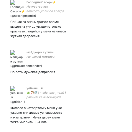
Господин Сасори⚡
Искусство это
вечность,которое всегда
будет существовать в
будущем. Если ты со мной
Сейчас за очень долгое время
не согласен,тебя ждёт
вышел на улицу,увидел столько
смерть! Ukraine, Russian,
красивых людей,и у меня началась
English 🖤🇺🇦
жуткая депрессия
мэйдкор и аутизм
июньский мертвец
Но есть мужская депрессия
уёбышш ☭
✳️🏹🛡️ | я ебанько | терф і
рашисті не взаємодійте
»Классе в четвертом у меня уже
ужасно снизилась успеваемость
из-за травли. Из-за двоек меня
тоже чморили. В 4 кла…