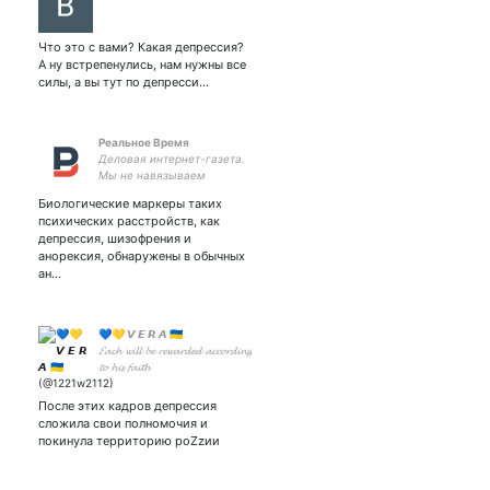
Что это с вами? Какая депрессия?
А ну встрепенулись, нам нужны все
силы, а вы тут по депресси…
Реальное Время
Деловая интернет-газета.
Мы не навязываем
мнения. Мы вносим
Биологические маркеры таких
ясность.
психических расстройств, как
депрессия, шизофрения и
анорексия, обнаружены в обычных
ан…
💙💛 𝙑 𝙀 𝙍 𝘼 🇺🇦
𝓔𝓪𝓬𝓱 𝔀𝓲𝓵𝓵 𝓫𝓮 𝓻𝓮𝔀𝓪𝓻𝓭𝓮𝓭 𝓪𝓬𝓬𝓸𝓻𝓭𝓲𝓷𝓰
𝓽𝓸 𝓱𝓲𝓼 𝓯𝓪𝓲𝓽𝓱
После этих кадров депрессия
сложила свои полномочия и
покинула территорию роZzии