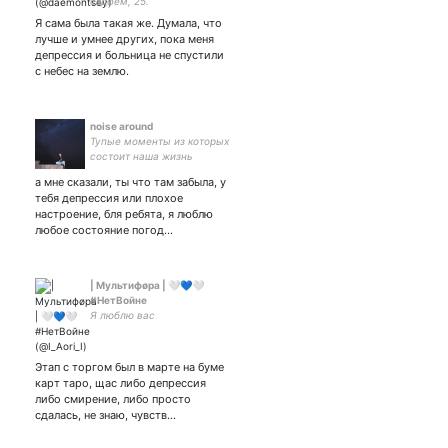
сэдфем, 25.
Я сама была такая же. Думала, что
лучше и умнее других, пока меня
депрессия и больница не спустили
с небес на землю.
noise around
Тупые моменты из которых
состоит наша жизнь
а мне сказали, ты что там забыла, у
тебя депрессия или плохое
настроение, бля ребята, я люблю
любое состояние погод…
| Мультифøра | 🤍💙🤍
#НетВойне
Я люблю вас
Этап с торгом был в марте на буме
карт таро, щас либо депрессия
либо смирение, либо просто
сдалась, не знаю, чувств…