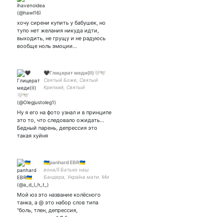
хочу сирени купить у бабушек, но
тупо нет желания никуда идти,
выходить, не грущу и не радуюсь
вообще ноль эмоции…
🖤Глицерат меди(II)🤍🕊
Святый Боже, Святый
Крепкий, Святый
Бессмертный, помилуй
нас
Ну я его на фото узнал и в принципе
это то, что следовало ожидать...
Бедный парень, депрессия это
такая хуйня
🇺🇦panhard EBR🇺🇦
вона/її Батько наш
Бандера, Україна мати. Ми
за Україну будем воювати
Мой юз это название колёсного
танка, а @ это набор слов типа
"боль, тлен, депрессия,