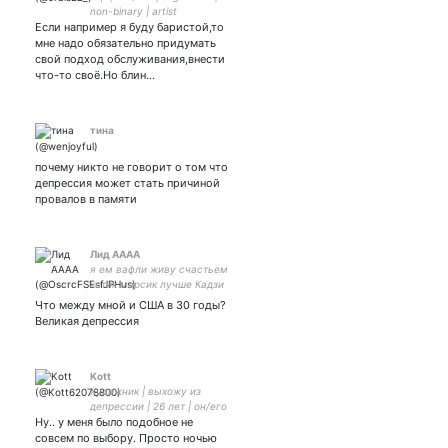
non-binary | artist
Если например я буду баристой,то
(fd:megalobox,gk,naruto)
мне надо обязательно придумать
свой подход обслуживания,внести
что-то своё.Но блин…
тина
почему никто не говорит о том что
депрессия может стать причиной
провалов в памяти
Лид АААА
я ем вафли живу счастьем
котик марсик лучше Кадзи
Что между мной и США в 30 годы?
Великая депрессия
Kott
Художник | выхожу из
депрессии | 26 лет | он/его
Ну.. у меня было подобное не
| ЛИЭ ВЛЭФ
совсем по выбору. Просто ночью