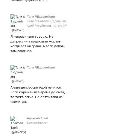
глазами художников?.
Тали //Ездовой кот
Тали // Наташа //ядерный
гриб //любитель интриги//
булочка без ковидла //
ОБВМ и топорик
Я неправильно говорю. Не
депрессия а падающая мораль,
когда вот на грани. А если депра
там сложнее.
Тали //Ездовой кот
А еще депрессия едой лечится.
Если кормить все время до сыта,
то тоже легче. Но опять таки не
всеми, да.
Алексей Злой
Баскетболист