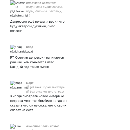
диктор на удаленке
озвучиваю аудиокнижки,
игры, фильмы, рекламу,
ваш внутренний голос и
т.д. и т.п. ДЕМО и СОЦСЕТИ
Депрессия ещё не ела, я верил что
по ссылке:
буду актером дубляжа, было
классно...
влад
RT Осенняя депрессия начинается
раньше, чем кончается лето.
Каждый год такая фигня.
март
||| главная хорни твиттера
||| фан аккаунт инстаграм
я когда смотрела новое интервью
@ lndrmrt ||| богиня секca
||| про-радфем ||| злюсь и
петрова меня так бомбило когда он
кусаю всех как злая собака
сказала что он не сожалеет о своих
🏳️‍🌈🦋🐍
словах на счёт…
я не сплю блять ночью