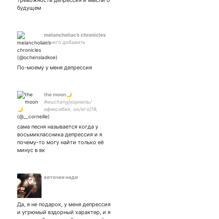
тревожность депрессия и мысли о
будущем
melancholiac’s chronicles
нечего добавить
По-моему у меня депрессия
the moon🌙
#wuchang|корнель/
ификсибия, он/его|18,
infp♒|idv, csm|
сама песня называется когда у
восьмиклассника депрессия и я
почему-то могу найти только её
минус в вк
веточки нади
Да, я не подарок, у меня депрессия
и угрюмый вздорный характер, и я