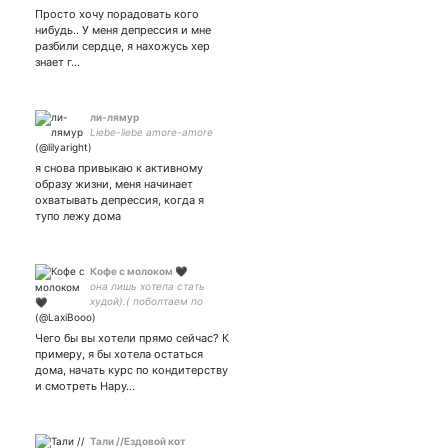
Просто хочу порадовать кого
нибудь.. У меня депрессия и мне
разбили сердце, я нахожусь хер
знает г…
ли-лямур
Liebe-liebe amore-amore
я снова привыкаю к активному
образу жизни, меня начинает
охватывать депрессия, когда я
тупо лежу дома
Кофе с молоком 🖤
она лишь хотела стать
худой).( поболтаем по
душам?
Чего бы вы хотели прямо сейчас? К
примеру, я бы хотела остаться
дома, начать курс по кондитерству
и смотреть Нару…
Тали //Ездовой кот