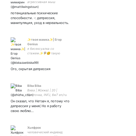
агрессивная мыш
потенциальные психические
способности. -: депрессия,
манипуляция, уход в нереальность.
✨твоя мамка✨| Егор
Genius
я бисексуалка со
стажем✨🧚‍♀️🥴 такую
Россию ты выберешь?
Українська бімба
Ого, скрытая депрессия
Biba Biba
Вива | Ж(ижа) | 20 |
Досточка, INFJ, 6w7 en/ru
Грустная жижная лужица.
Он сказал, что Нетзач я, потому что
Болтает об играх, молится
депрессия у меня( Но я работу
на чай, влазит в дурацкие
свою люблю...
флешмобы.
Хьяфрок
человеческий индивид