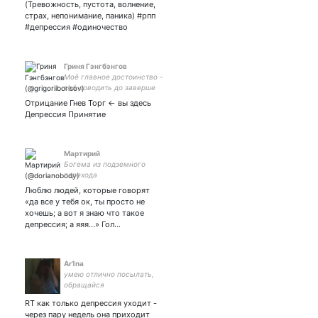
(Тревожность, пустота, волнение,
страх, непонимание, паника) #рпп
#депрессия #одиночество
Гриня Гэнгбэнгов
Моё главное достоинство -
всё доводить до заверше
Отрицание Гнев Торг <- вы здесь
Депрессия Принятие
Мартирий
Богема из подземного
перехода
Люблю людей, которые говорят
«да все у тебя ок, ты просто не
хочешь; а вот я знаю что такое
депрессия; а яяя…» Гол…
Ar1na
умею отлично посылать,
обращайся
RT как только депрессия уходит -
через пару недель она приходит