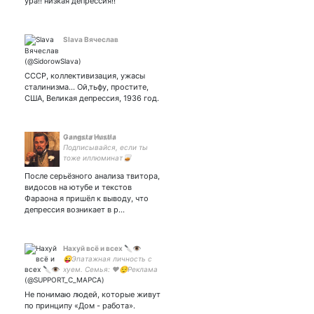
ура!! низкая депрессия!!
бифлиф; mxtx, genshin;
парная с любимой — арт-
акк
Slava Вячеслав
СССР, коллективизация, ужасы
сталинизма... Ой,тьфу, простите,
США, Великая депрессия, 1936 год.
G̷a̷n̷g̷s̷t̷a̷ ̷H̷u̷s̷t̷l̷a̷
Подписывайся, если ты
тоже иллюминат🥃
После серьёзного анализа твитора,
видосов на ютубе и текстов
Фараона я пришёл к выводу, что
депрессия возникает в р…
Нахуй всё и всех 🔪👁
😜Эпатажная личность с
хуем. Семья: ❤️😌Реклама
в дм. GB
Не понимаю людей, которые живут
по принципу «Дом - работа».