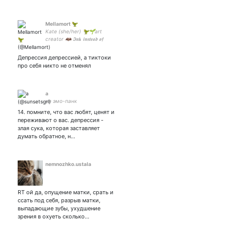
Пушкин. )
Mellamort 🦖
Kate (she/her) 🦖🌱art
creator 🦇 𝕴𝖓𝖐 𝖎𝖓𝖘𝖙𝖊𝖆𝖉 𝖔𝖋
𝕭𝖑𝖔𝖔𝖉 ✨ Commission - DM
Депрессия депрессией, а тиктоки
про себя никто не отменял
a
не эмо-панк
14. помните, что вас любят, ценят и
переживают о вас. депрессия -
злая сука, которая заставляет
думать обратное, н…
nemnozhko.ustala
RT ой да, опущение матки, срать и
ссать под себя, разрыв матки,
выпадающие зубы, ухудшение
зрения в охуеть сколько…