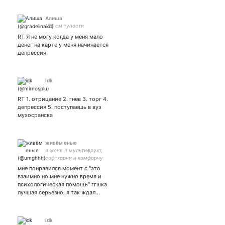
Алиша
175 см тупости
RT Я не могу когда у меня мало
денег на карте у меня начинается
депрессия
idk
RT 1. отрицание 2. гнев 3. торг 4.
депрессия 5. поступаешь в вуз
мухосранска
живём еные
я женя !! мультифрукт,
софтхорни и комфорчу
всех, infj, 2w3, ♌, хаотик
мне понравился момент с "это
эвил, | живём один раз,
взаимно но мне нужно время и
поэтому если позориться -
психологическая помощь" ггшка
то до конца |
лучшая серьезно, я так ждал…
idk