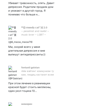
депрессией, окр,
Убивает тревожность, опять. Давит
суицидальным
депрессия. Родители продали дом
поведением и
и уезжают в другой город. Я
алкоголизмом. доброе
понимаю что больше н…
пожаловать😑 #взаимно
ᴮᴱ⟬⟭ 𝕞𝕠𝕠𝕕𝕪 𝕔𝕒𝕥⁷ ⟭⟬ 2.0
~ pessimist and realist ~
music lover ~ LGBT ~
feminist ~ i'm russian bitch
♥️~ description of my life in
emoji: 🏳️‍🌈🥡🥃⛈🎶📚💸
Мм, скорей всего у меня
длительная депрессия и мне
выпишут антидепрессанты:))
fentanil galotan
Айм вэйтинг коммунизм ту
кам, пиздец настанет всем
врагам.
При этом лечение в реанимации
красной будет стоить миллионы,
один укол тоцика 10…
мимирин