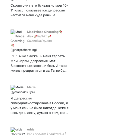
Скриптонит это буквально мои 10-
11 класс.. оказывается депрессия
настигла меня куда раньше…
Mad Prince Charming🥀
Alex🥀He/Him🥀
SweetButPsycho
RT ''Ты не сможешь меня терпеть
Мои нервы, депрессия, мат
Бесконечные злость и боль И твоя
жизнь превратится в ад Ты не бу…
Marie
Я: депрессия
гипердиагностирована в России, и
у меня ее и не было никогда Тоже я:
весь день лежу, думаю о том, как…
orbis
isfp | she/her | sagittarius |