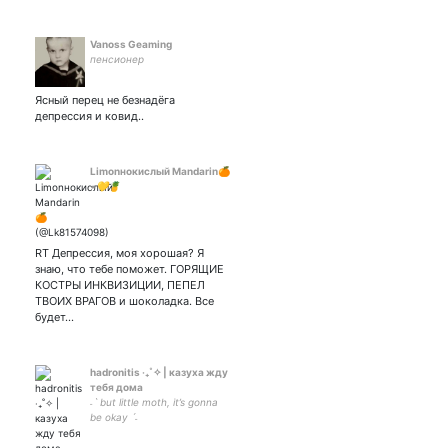
Vanoss Geaming
пенсионер
Ясный перец не безнадёга
депрессия и ковид..
Limonнокислый Мandarin🍊
•💛🍍
RT Депрессия, моя хорошая? Я
знаю, что тебе поможет. ГОРЯЩИЕ
КОСТРЫ ИНКВИЗИЦИИ, ПЕПЕЛ
ТВОИХ ВРАГОВ и шоколадка. Все
будет…
hаdrоnitis ‧₊˚✧ | казуха жду
тебя дома
˗ˋ but little moth, it’s gonna
be okay ˊ˗