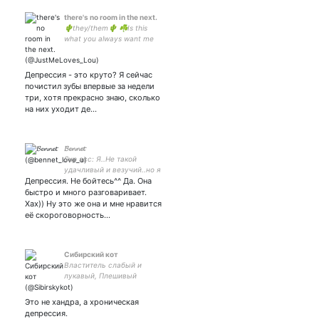
there's no room in the next.
🌵they/them🌵 ☘Is this
what you always want me
for?☘ 🍂Letzter atemzug.
🍂 🍁Calmez-vous.🍁 🌱
1D/mcr/!bsd!/
Депрессия - это круто? Я сейчас
ШАРЫ/placebo/обещанный
почистил зубы впервые за недели
неверленд/death note🌱
три, хотя прекрасно знаю, сколько
на них уходит де…
𝓑𝓮𝓷𝓷𝓮𝓽
Sup acc: Я..Не такой
удачливый и везучий..но я
Депрессия. Не бойтесь^^ Да. Она
готов хотя бы чем-нибудь
помочь вам..
быстро и много разговаривает.
Хах)) Ну это же она и мне нравится
её скороговорность…
Сибирский кот
Властитель слабый и
лукавый, Плешивый
щёголь, враг труда,
Нечаянно пригретый
Это не хандра, а хроническая
славой, Над нами
депрессия.
царствовал тогда. (А. С.