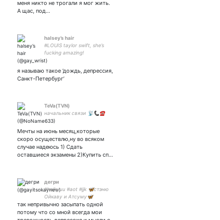
меня никто не трогали я мог жить.
А щас, под…
halsey’s hair
#LOUIS taylor swift, she’s
fucking amazing!
я называю такое ‘дождь, депрессия,
Санкт-Петербург’
TeVa(TVN)
начальник связи 📡📞☎️
Мечты на июнь месяц,которые
скоро осуществлю,ну во всяком
случае надеюсь 1) Сдать
оставшиеся экзамены 2)Купить сп…
дегри
#haikyuu #aot #jjk 🦋стэню
Ойкаву и Атсуму🦋
так непривычно засыпать одной
закрытка
потому что со мной всегда мои