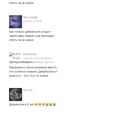
опять че за хуйня
flex orange
вплоть с 2016
как только депрессия уходит -
через пару недель она приходит
опять че за хуйня
H O P P U S
извини, но я не фанат
твоей любимой группы.
Приехала в такое ахуенное место,
что хочется плакать Депрессия от
красоты - это что-то новое
Ivy Lun
Депрессия в 0 лет🥺🥺🥺😭😭😭