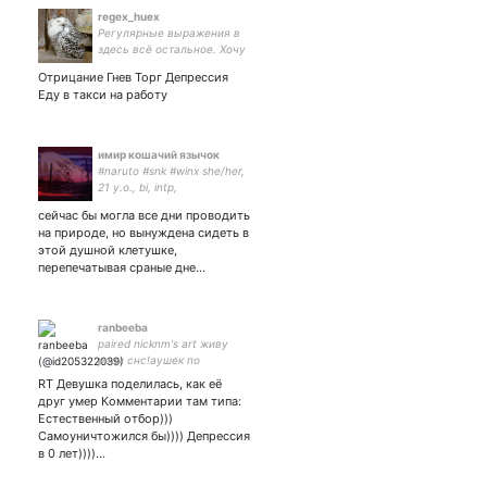
романтик •темный юмор•
regex_huex
Регулярные выражения в
здесь всё остальное. Хочу
стать gamedev principal, но
Отрицание Гнев Торг Депрессия
пока получается legacy
Еду в такси на работу
госпожа.
имир кошачий язычок
#naruto #snk #winx she/her,
21 y.o., bi, intp,
neurodivergent, artist, emo,
сейчас бы могла все дни проводить
otaku, metalhead, a-
на природе, но вынуждена сидеть в
individualist
этой душной клетушке,
перепечатывая сраные дне…
ranbeeba
paired nicknm's art живу
ради снс!аушек по
сероволкам.
RT Девушка поделилась, как её
#духмоейобщаги // mlp //
друг умер Комментарии там типа:
мгчд выживут только
Естественный отбор)))
обычные ©
Самоуничтожился бы)))) Депрессия
в 0 лет))))…