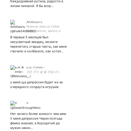
Каждодневная рутина, радости в
жизни никакой. Я бы вскр…
АКАКжить
Мемное лицо из Губки
Боба Кряхтел, кряхчу и
буду кряхтеть Трясусь с
В первые 5 месяцев был
таблетками в клубе "Тем,
несусветный звездец, можете
кому за 20-ть"
перечитать старые твиты, как меня
глючело и колбасило, как хотел…
a.m.☀️innie~
모든 것이 잘 될 것입니다
у меня ща депрессия будет из-за
очередного солдаута игрушек
V
Нет ничего более жалкого чем мем
У меня депрессия Через полгода
фемка жирная, а бородатый да
мужик накач…