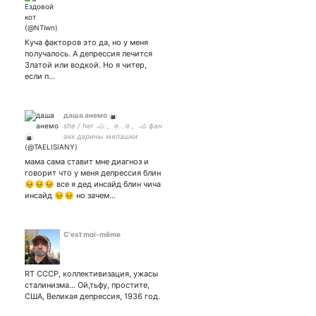
Куча факторов это да, но у меня
получалось. А депрессия лечится
Златой или водкой. Но я читер,
если п…
даша анемо 🍙
she / her ☁ 。७﹏७ 。☁ фан
акк дарины милашки
мама сама ставит мне диагноз и
говорит что у меня депрессия блин
😣😣😣 все я дед инсайд блин чича
инсайд 😣😣 но зачем…
C'est moi-même
RT СССР, коллективизация, ужасы
сталинизма... Ой,тьфу, простите,
США, Великая депрессия, 1936 год.