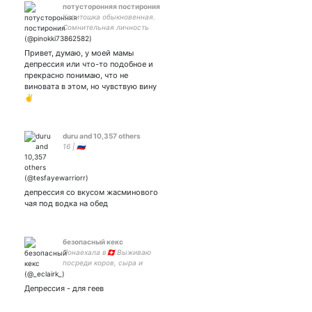
потусторонняя постирония
Капитошка обыкновенная.
Сомнительная личность
Привет, думаю, у моей мамы
депрессия или что-то подобное и
прекрасно понимаю, что не
виновата в этом, но чувствую вину
✌️
duru and 10,357 others
16 | 🇷🇺
депрессия со вкусом жасминового
чая под водка на обед
безопасный кекс
Понаехала в🇨🇭.Выживаю
посреди коров, сыра и
шоколада. Амбассадор
диетических тортов.
Депрессия - для геев
Кондитер-извращенец.
Люблю качалку💘