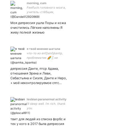
morning, cum
Feelfuck головного мозга,
учитель-стёбщик,
культуролог-востоковед.
Но чаще всего пассивно-
Моя депрессия ушла Поры и кожа
агрессивный нигилист
очистились Лёгкие наполнены Я
живу полной жизнью
я твоё мнение шатала
что-то из enfj\enfp\entp,
проблематик 🌈 || не
пейринговая шлюха, а
мультишиппер🥵 ||
депрессия Данте, птср Адама,
фикрайтер || контент 98+
отношения Эрена и Леви,
уберите детей || телец || 21
Себастьяна и Сиэля, Данте и Неро,
y.o || ru\esp
+ моё неконтролируемое спгс…
lesbian paranormal activity
i'll sleep well. i'm rich. thank
you.
твит для людей из списка форбс и
тех у кого в 2017 была депрессия