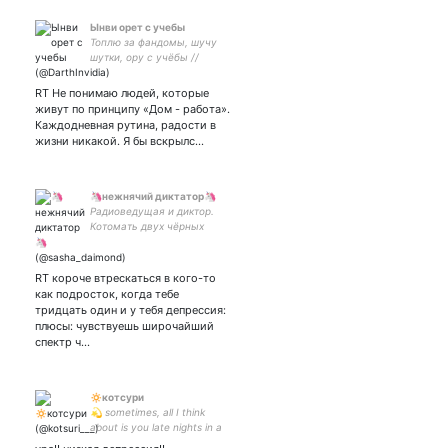
Ынви орет с учебы
Топлю за фандомы, шучу
шутки, ору с учёбы //
Фандомы: #RE #DOOM
#Fnaf #Undertale #DA //
RT Не понимаю людей, которые
Мои солнышки: / /
живут по принципу «Дом - работа».
Каждодневная рутина, радости в
жизни никакой. Я бы вскрылс…
🦄нежнячий диктатор🦄
Радиоведущая и диктор.
Котомать двух чёрных
булок. Боготворю розовый.
В душе панкрок, в
наушниках Меладзе. Нытье
RT короче втрескаться в кого-то
и пафос
как подросток, когда тебе
тридцать один и у тебя депрессия:
плюсы: чувствуешь широчайший
спектр ч…
🔅котсури
💫 sometimes, all I think
about is you late nights in a
middle of june; стэнка