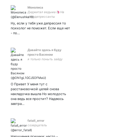
Монолиса
Диджитал ведьма🦄 На
антидепрессанты
5168742238213056
Ну, если у тебя уже депрессия то
психолог не поможет. Если еще нет
- по…
Давайте здесь я буду
просто Васяном
я только поныть зайду
О Привет У меня тут с
расстановочкой целей снова
накладочка вышла Но молодость
она ведь все простит? Надеюсь
завтра…
fatall_error
созерцатель
Нарушения психики: часто -