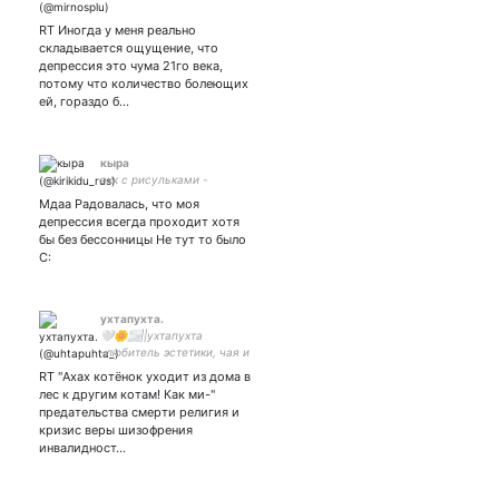
RT Иногда у меня реально
складывается ощущение, что
депрессия это чума 21го века,
потому что количество болеющих
ей, гораздо б…
кыра
акк с рисульками -
Мдаа Радовалась, что моя
депрессия всегда проходит хотя
бы без бессонницы Не тут то было
С:
ухтапухта.
🤍🌼🌫||ухтапухта
-любитель эстетики, чая и
аниме -йунный
RT "Ахах котёнок уходит из дома в
аффторёнок, обитаю на
лес к другим котам! Как ми-"
фикбуке -гию томиока,
предательства смерти религия и
женись на мне♡
кризис веры шизофрения
-анимешница
инвалидност…