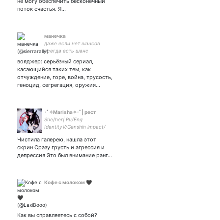
не могу обеспечить бесконечный
поток счастья. Я…
манечка
даже если нет шансов
всегда есть шанс
вояджер: серьёзный сериал,
касающийся таких тем, как
отчуждение, горе, война, трусость,
геноцид, сегрегация, оружия…
･ﾟ✧Marisha✧･ﾟ| рест
She/her| Ru/Eng
IdentityV/Genshin impact/
китаефд
Чистила галерею, нашла этот
скрин Сразу грусть и агрессия и
депрессия Это был внимание ранг...
Кофе с молоком 🖤
Как вы справляетесь с собой?