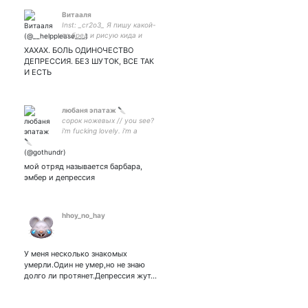
Витааля
Inst: _cr2o3_ Я пишу какой-
то бред и рисую кида и
киллера 👉👈
ХАХАХ. БОЛЬ ОДИНОЧЕСТВО
ДЕПРЕССИЯ. БЕЗ ШУТОК, ВСЕ ТАК
И ЕСТЬ
любаня эпатаж 🔪
сорок ножевых // you see?
i'm fucking lovely. i'm a
DELIGHT.
мой отряд называется барбара,
эмбер и депрессия
hhoy_no_hay
У меня несколько знакомых
умерли.Один не умер,но не знаю
долго ли протянет.Депрессия жут…