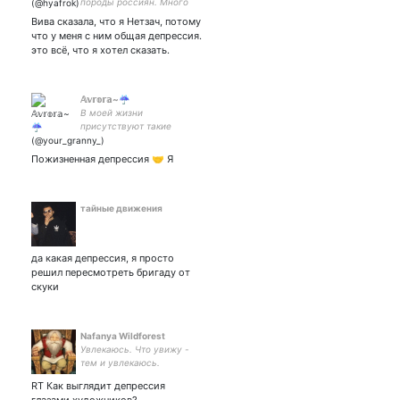
породы россиян. Много
чего люблю, много чего не
Вива сказала, что я Нетзач, потому
люблю. || istp 5w4
что у меня с ним общая депрессия.
это всё, что я хотел сказать.
𝔸𝕧𝕣𝕠𝕣𝕒~☔
В моей жизни
присутствуют такие
увлечения как : аниме , к-
поп , американ сериалы ,
Пожизненная депрессия 🤝 Я
дорамы , манги/манхвы/
маньхуа ... да ...это пиздец
я понимаю ...
тайные движения
да какая депрессия, я просто
решил пересмотреть бригаду от
скуки
Nafanya Wildforest
Увлекаюсь. Что увижу -
тем и увлекаюсь.
RT Как выглядит депрессия