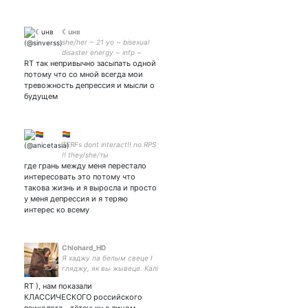
☾uнв
she/her ~ 21 yo ~ bisexual
disaster energy ~ infp ~
RT так непривычно засыпать одной
scorpio sun, sagittarius
moon, libra venus, aquarius
потому что со мной всегда мои
rising ~ stray kids, haikyuu,
тревожность депрессия и мысли о
genshin ~ не взаимная
будущем
🏳️‍🌈
TERFs dont interact!! no RPS
!! they/she/ты
где грань между меня перестало
интересовать это потому что
такова жизнь и я выросла и просто
у меня депрессия и я теряю
интерес ко всему
Chlohard_HD
Я хаджу па белым свеце I
гляджу, як вы жывеце. Калi
трэба – памагу, Бо я ўсё
RT ), нам показали
рабiць магу. Хто я? Дзед-
КЛАССИЧЕСКОГО российского
барадзед, Абышоў белы