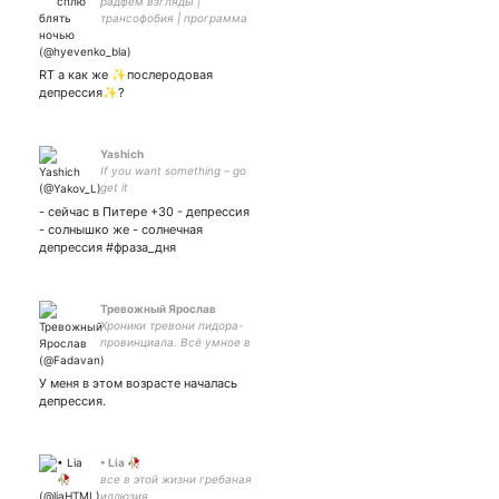
радфем взгляды |
трансофобия | программа
сдохни или умри где
люблю всем сердцем и
душой | ТВ СУИЦИД
RT а как же ✨послеродовая
СЕЛФХАРМ
депрессия✨?
Yashich
If you want something – go
get it
- сейчас в Питере +30 - депрессия
- солнышко же - солнечная
депрессия #фраза_дня
Тревожный Ярослав
Хроники тревони пидора-
провинциала. Всё умное в
телеграм-канале, тут
тревога и ответы на
У меня в этом возрасте началась
нюдесы.
депрессия.
• Lia 🥀
все в этой жизни гребаная
иллюзия