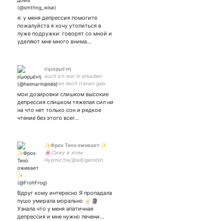
я: у меня депрессия помогите
пожалуйста я хочу утопиться в
луже подружки: говорят со мной и
уделяют мне много внима…
εἱμαρμένη
auch ich war in arkadien
geboren doch tränen gab
der kurze lenz mir nur
мои дозировки слишком высокие
депрессия слишком тяжелая сил ни
на что нет только сон и редкое
чтение без этого всег…
✨Фрох Тихо оживает ✨
🌸 Сижу в этом:
Hypmic/tw/jjba8/genshin
impact 🌸 Рисую, щитпостю
и умираю
Вдруг кому интересно Я пропадала
пушо умирала морально ✌🏻🗿
Узнала что у меня апатичная
депрессия и мне нужно лечени…