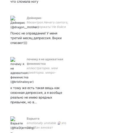
что сломала ногу
Дейнерис
Мизантроп.Ничего святого,
только поржать! Не бойся
быть ебанутым, вокруг все
Понос не оправдание! У меня
свои.
третий месяц депрессия. Внуки
спасают)))
почему я не адекватная
феминистка
иллюстраторка. мем
криейторка. микро-
активистка. высшая школа
дизайна вшэ. она/ее.
к тому же есть такая вещь как
сезонная депрессия, а я вообще
реально не имею вредных
привычек, но в…
Варьете
emotionally unstable 🎡 это
Оби-Ван виноват