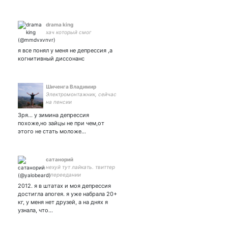
drama king
хач который смог
я все понял у меня не депрессия ,а
когнитивный диссонанс
Шиченга Владимир
Электромонтажник, сейчас
на пенсии
Зря... у зимина депрессия
похоже,но зайцы не при чем,от
этого не стать моложе...
сатанорий
нехуй тут лайкать. твиттер
о переедании
2012. я в штатах и моя депрессия
достигла апогея. я уже набрала 20+
кг, у меня нет друзей, а на днях я
узнала, что…