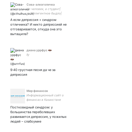
Сова-алкоголичка
Не человек, а студент|
интеллигентное быдло|
Мой шкаф, в нём Нарния,
А если депрессия + синдром
где хочу, там и сижу|
отличника? И никто депрессией не
Гейский инфаркт| апасная
отговаривается, откуда она это
апазицея⚪❤️⚪
вытащила?
диана уррфус 🦇
ily
9:40 грустная песня да че за
депрессия
Мир финансов
Информационный сайт о
финансах в Казахстане
Постковидный синдром: у
большинства переболевших
развивается депрессия, у пожилых
людей – слабоумие