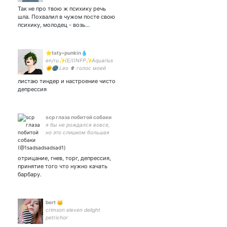
Так не про твою ж психику речь
шла. Похвалил в чужом посте свою
психику, молодец - возь…
⭐️taty•punkin💧
en/ru✨(E/I)NFP✨Aquarius
🌞🌚 Leo ⬆️ голос моей
совести - .закрытка:
листаю тиндер и настроение чисто
депрессия
scp глаза побитой собаки
я бы не рождался вовсе,
но это слишком большая
роскошь.
отрицание, гнев, торг, депрессия,
принятие того что нужно качать
барбару.
bert 👑
crimson eleven delight
petrichor