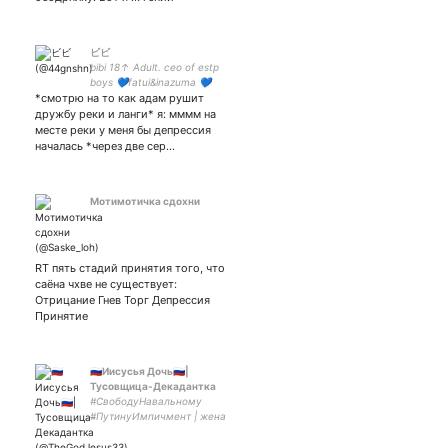
ビビ
bibi 18↑ Adult. ceo of estp
boys 💙fatui&inazuma 💙
*смотрю на то как адам рушит
prettiest gf in the world
дружбу реки и ланги* я: мммм на
месте реки у меня бы депрессия
началась *через две сер…
Мотимотичка сдохни
RT пять стадий принятия того, что
саёна чхве не существует:
Отрицание Гнев Торг Депрессия
Принятие
🇷🇺Иисусья Дочь🇷🇺|
Тусовщица-Декадантка
#СвободуНавальному
#ПутинуИмпичмент | жена
январистки|ебанутая| про-
радфем