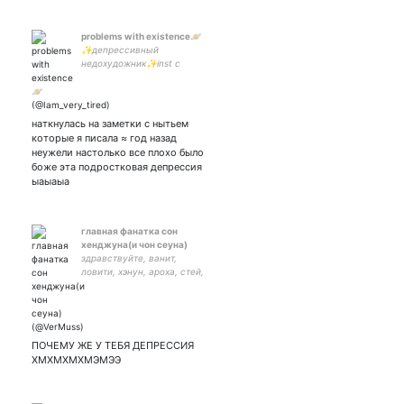
problems with existence🪐
✨депрессивный
недохудожник✨inst с
творчеством
dianalunaart✨ закрытка
парная с
наткнулась на заметки с нытьем
которые я писала ≈ год назад
неужели настолько все плохо было
боже эта подростковая депрессия
ыаыаыа
главная фанатка сон
хенджуна(и чон сеуна)
здравствуйте, ванит,
ловити, хэнун, ароха, стей,
сиджени, почти вся
продьюсовская туса (И
МНОГИЕ ДРУГИЕ!!) просто
ору здесь про все подряд))
ПОЧЕМУ ЖЕ У ТЕБЯ ДЕПРЕССИЯ
ХМХМХМХМЭМЭЭ