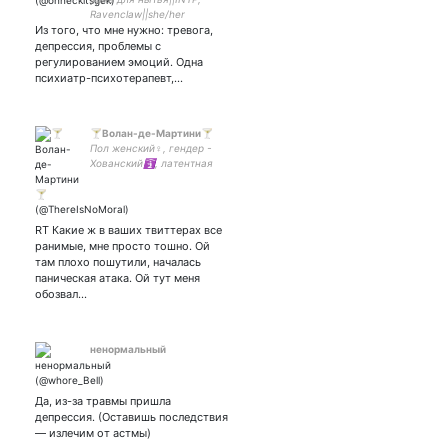
Ravenclaw||she/her
Из того, что мне нужно: тревога,
депрессия, проблемы с
регулированием эмоций. Одна
психиатр-психотерапевт,…
🍸Волан-де-Мартини🍸
Пол женский♀️, гендер -
Хованский🛐, латентная
шаверма🌯. Я такой
родилась, поймите меня🤷🏿‍♀️
Стану либфем, хочу
законно критиковать
RT Какие ж в ваших твиттерах все
радфемок
ранимые, мне просто тошно. Ой
там плохо пошутили, началась
паническая атака. Ой тут меня
обозвал…
ненормальный
Да, из-за травмы пришла
депрессия. (Оставишь последствия
— излечим от астмы)