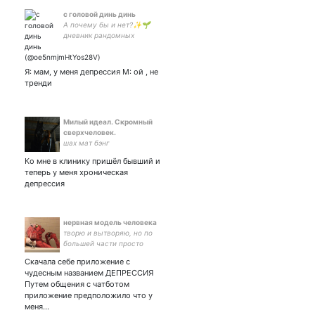
с головой динь динь
А почему бы и нет?✨🌱
дневник рандомных
мыслей #взаимная
Я: мам, у меня депрессия М: ой , не
тренди
Милый идеал. Скромный
сверхчеловек.
шах мат бэнг
Ко мне в клинику пришёл бывший и
теперь у меня хроническая
депрессия
нервная модель человека
творю и вытворяю, но по
большей части просто
сижу дома
Скачала себе приложение с
чудесным названием ДЕПРЕССИЯ
Путем общения с чатботом
приложение предположило что у
меня…