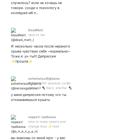
случилось? если не хочешь не
говори. сходи к психологу в
колледже мб п…
DeadMatt
просто так
Я: несколько часов после нервного
срыва чувствую себя ~нормально~
Тоже я: ух-ты!!! Депрессия
✨прошла✨
ashwhatasdfghjama
✪ CAUTION: absolute cyrillic
chaos ✪ ✒ Nero, she/her ✒
rus | eng ✒ my tsundere
у меня депрессия потому что ты
husband ✒ for price check
отказываешься кушать
the pinned twt pfp: Riyo
порватi трибаяна
time to make tweets and
change lives ✨ moe
cookitteh gf 🖤
Шэдоубанов: Х | епония |
вы знакомы со мной ирл: - у вас