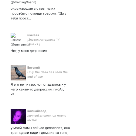
окружающие в ответ на их
просьбы о помощи говорят: "Да у
тебя прост…
useless
|Знаток интернета 14
уровня |
Ahahhahahahahhahahah my
Нет, у меня депрессия
existence is ridiculous! Why
are you didn't laughing?
Евгений
Only the dead has seen the
end of war
Я его не читаю, но попадалось - у
него какая-то депрессия, писАл,
чт…
ксюнайсеед
личный дневничок моего
нытья
у моей мамы сейчас депрессия, она
три недели сидит дома из-за того,