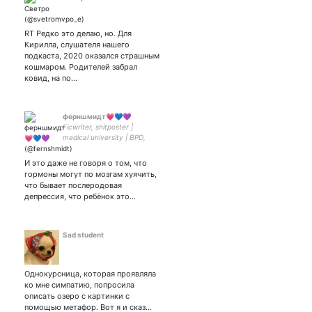
RT Редко это делаю, но. Для
Кирилла, слушателя нашего
подкаста, 2020 оказался страшным
кошмаром. Родителей забрал
ковид, на по…
ферншмидт💗💙💜
Ficwriter, shitposter |
medical university | BPD,
OCD | good omens, goldfinch
| | Фотки: | my love
И это даже не говоря о том, что
гормоны могут по мозгам хуячить,
что бывает послеродовая
депрессия, что ребёнок это…
Sad student
Однокурсница, которая проявляла
ко мне симпатию, попросила
описать озеро с картинки с
помощью метафор. Вот я и сказ…