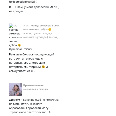
гифок ʕ·ᴥ·ʔ
RT Я: мам, у меня депрессия М: ой ,
не тренди
злая певица земфира всем
вам желает добра 🙃
я злая, трепло и шучу
мерзкие шутки рефлексия,
музыка,
программирование,
гедонизм, шитпостинг,
селфачи и вещества этот
Раньше я боялась последующей
тви – в первую очередь
встречи, а теперь жду с
личный дневник
нетерпением. С хорошим
нетерпением. Мирным.🙂 И
самоубиваться я…
Криптоволюшн
вишнёвая алкашка
Диплом я конечно ещё не получила,
но мини итоги высшего
образования провести могу:
-тревожное расстройство -4