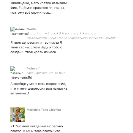
#hypmic #mdzsh #kny
Финляндию, а его кратко называли
#ronpa #aftg #twst
Фин. Ещё мне нравятся пингвины,
#noblesse #svsss #dgxzz
поэтому всё сложилось…
#erha
𝑅𝒶𝒾𝓈𝓉𝓁𝒾𝓃
Ｄｏｃｔｏｒ✦Ｌｅｘ✦Ｓｈｅｒｌｏｃｋ✦ 𝚖𝚊𝚗𝚒𝚌
𝚌𝚑𝚊𝚘𝚜▴𝚟𝚊𝚖𝚙𝚒𝚛𝚎▴𝚝𝚒𝚖𝚎𝚕𝚘𝚛𝚍▴𝚙𝚘𝚎𝚝▴𝚠𝚛𝚒𝚝𝚎𝚛▴𝚊𝚛𝚝𝚒𝚜𝚝▴без
Я твоя депрессия, я твоя муза Я
дедукции определяю какая фаза у
твои стоны, слёзы Ведь я тобою
создан Я твоя кровь из носа
°·steve·°
здесь должно что-то быть
🗿
А вообще у меня есть подозрение,
что у меня депрессия или нехватка
витамина D
Marichka Taka Chichka
RT *момент когда мне морально
плохо* МАМА: тебе плохо? что