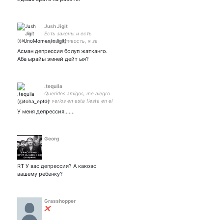
Jush Jigit
Есть законы и есть
справедливость, я за
справедливость! (c). 🇨🇦 🇺🇸
Асман депрессия болуп жатканго.
🇦🇺 🇨🇳 🇮🇳 🇦🇪 🇦🇿 🇦🇲 🇹🇷 🇨🇾 🇷🇺
Аба ырайы эмней дейт ыя?
🇺🇿 🇰🇿
.tequila
Queridos amigos, me alegro
de verlos en esta fiesta en el
infierno. nsfw
У меня депрессия.......
Georg
RT У вас депрессия? А каково
вашему ребенку?
Grasshopper
❌