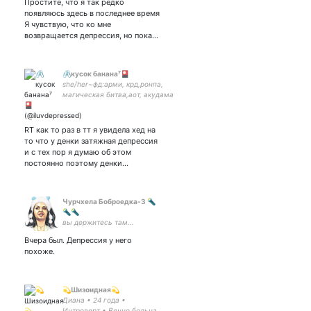
Простите, что я так редко
появляюсь здесь в последнее время
Я чувствую, что ко мне
возвращается депрессия, но пока…
🖇️кусок банана⁷🎴
she/her~фд:арми, крд,ронпа,
магическая битва,аот, акудама
драйв~INFP-T
нагито×хаджиме×миу×кокичи×саша
браус кинни|✨клоунесса со стажем
RT как то раз в тт я увидела хед на
✨
то что у денки затяжная депрессия
и с тех пор я думаю об этом
постоянно поэтому денки…
Чурчхела Боброедка-3 🔦
🔦🔦
вы держитесь там...
Вчера был. Депрессия у него
похоже.
💫Шизоидная💫
Диана • 24 года •
Интроверт • Вечно больна