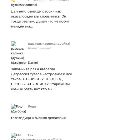
💊Люблю юмор • животных
и крепкий кофе☕ Контент
Да,у него была депрессия,как
без смысловой нагрузки🤷‍
оказалось,но мы справились. Он
На булочки со сгущёнкой:
тогда реально думал,что не любит
4817 7601 2776 4334
меня,не зна…
рафаэль кариока (дуойка)
Шишел мышел
Запомните раз и навсегда
Депрессия хуевое настроение и все
такое ЭТО НИ РАЗУ НЕ ПОВОД
ПРОЕБЫВАТЬ ВПИСКУ Старики вы
ебаные блять вот кто вы
Родя
гололедица = зимняя депрессия
Гек
урна для нытья||INTP,