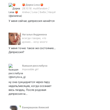
🍑 Дорка Lesa 🍑
28.10.18. multifandom |
Алёна | Lesa | Биба | Нахуй
оно мне надо, если оно
мне нахуй не надо. |
У меня сейчас депрессия начнётся
Люблю только котиков и
Наталья Андреевна
всегда говорю, что
думаю... хочу много
подписчиков.... старая)
У меня точно такое же состояние...
Депрессия?
бывшая расслабуха
impossible girl
ну она суициднется через пару
недель/месяцев, когда осознает
весь пиздец. После родовая
депрессия м…
Банкрашков Алексей