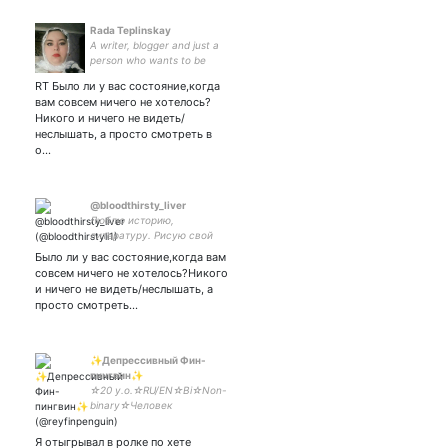
Rada Teplinskay
A writer, blogger and just a
person who wants to be
happy)))
RT Было ли у вас состояние,когда
вам совсем ничего не хотелось?
Никого и ничего не видеть/
неслышать, а просто смотреть в
о…
@bloodthirsty_liver
Люблю историю,
литературу. Рисую свой
собственный мир буквами)
Было ли у вас состояние,когда вам
#читаю_взаимно_всех ,
совсем ничего не хотелось?Никого
иногда лимит,
и ничего не видеть/неслышать, а
подписываюсь позже
просто смотреть…
#писатель #writer #fantasy
#фэнтэзи #роман
✨Депрессивный Фин-
пингвин✨
☆20 y.o.☆RU/EN☆Bi☆Non-
binary☆Человек
поглащенный клинической
депрессией☆ #jjba #bsd
Я отыгрывал в ролке по хете