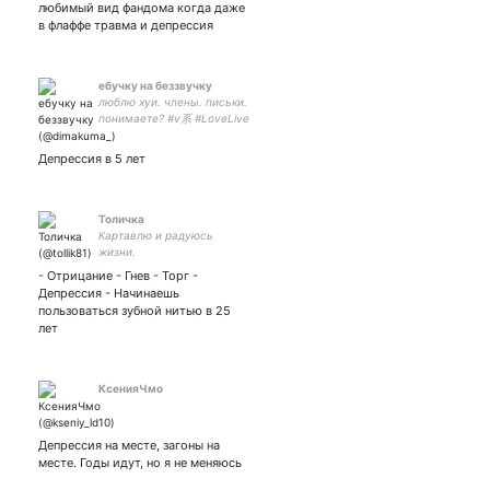
любимый вид фандома когда даже
в флаффе травма и депрессия
ебучку на беззвучку
люблю хуи. члены. письки.
понимаете? #v系 #LoveLive
#hypmic #utapri #anstar
#witcher #nier #原神
Депрессия в 5 лет
#ParaLive #AAside
#CyberPunk2077 日本語はこ
ちら→
Толичка
Картавлю и радуюсь
жизни.
- Отрицание - Гнев - Торг -
Депрессия - Начинаешь
пользоваться зубной нитью в 25
лет
КсенияЧмо
Депрессия на месте, загоны на
месте. Годы идут, но я не меняюсь