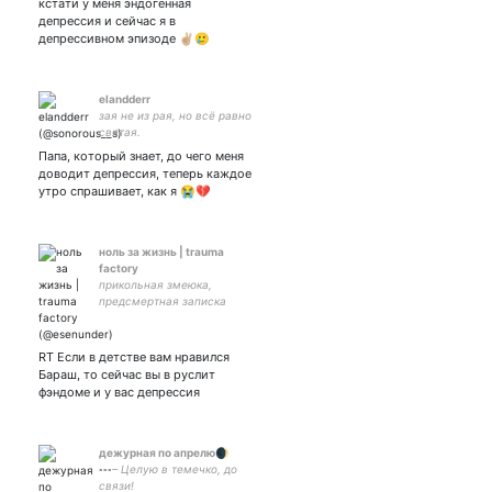
кстати у меня эндогенная
~ закрытка
депрессия и сейчас я в
депрессивном эпизоде ✌🏼🥲
elandderr
зая не из рая, но всё равно
святая.
Папа, который знает, до чего меня
доводит депрессия, теперь каждое
утро спрашивает, как я 😭💔
ноль за жизнь | trauma
factory
прикольная змеюка,
предсмертная записка
оппозиционерки | не
сделала ничего о чём
можно написать в био
RT Если в детстве вам нравился
Бараш, то сейчас вы в руслит
фэндоме и у вас депрессия
дежурная по апрелю🌒
▫️▫️▫️– Целую в темечко, до
связи!