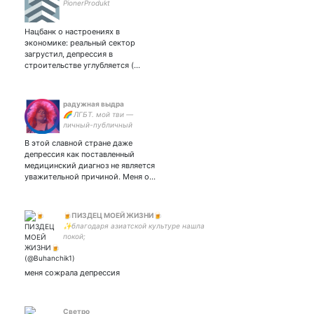
PionerProdukt
Нацбанк о настроениях в
экономике: реальный сектор
загрустил, депрессия в
строительстве углубляется (…
радужная выдра
🌈 ЛГБТ. мой тви —
личный-публичный
дневник. ищу себя,
В этой славной стране даже
пытаюсь победить
депрессия как поставленный
депрессию. #Supernatural
медицинский диагноз не является
как источник радости в
уважительной причиной. Меня о…
этой бренной жизни❤
🍺ПИЗДЕЦ МОЕЙ ЖИЗНИ🍺
✨благодаря азиатской культуре нашла
покой;
SVT,TXT,ATEEZ,ENHYPEN,SK,VICTON,MONSTA
X,GOT7 И ДОХЕРА ЕЩЁ;💙 рил много чего
заебало поэтому пью пиво🍻
меня сожрала депрессия
Светро