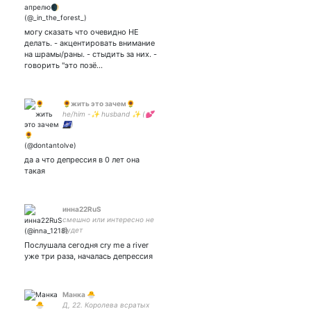
могу сказать что очевидно НЕ
делать. - акцентировать внимание
на шрамы/раны. - стыдить за них. -
говорить "это позё…
🌻жить это зачем🌻
he/him -✨ husband ✨ (💕
🌌)
да а что депрессия в 0 лет она
такая
инна22RuS
смешно или интересно не
будет
Послушала сегодня cry me a river
уже три раза, началась депрессия
Манка 🐣
Д, 22. Королева всратых