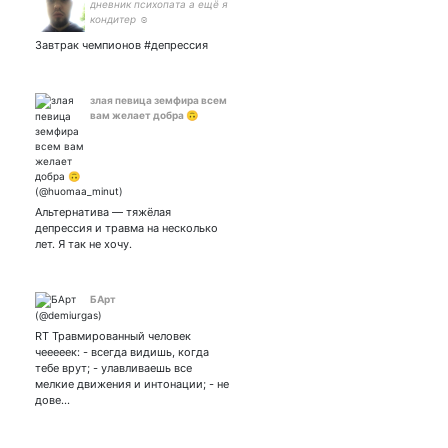
дневник психопата а ещё я
кондитер ☺️
Завтрак чемпионов #депрессия
злая певица земфира всем
вам желает добра 🙃
Альтернатива — тяжёлая
депрессия и травма на несколько
лет. Я так не хочу.
БАрт
RT Травмированный человек
чееееек: - всегда видишь, когда
тебе врут; - улавливаешь все
мелкие движения и интонации; - не
дове…