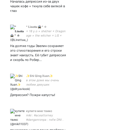
Началась депрессия из-за двух
чашек кофе + ткнула себе вилкой в
глаз
° 𝐋𝐢𝐧𝐞𝐭𝐭𝐚 🚔 ° ☆
× 18 y.o × she\her × Dragon
age × the witcher × LiS ×
Lucifer × Рисунки: × artist
🎨 ×
На долгие годы Эвелин сохраняет
это стихотворения и его строки
знает наизусть. Её губит депрессия
и скорбь по Робер…
✨Shi Qing Xuan✨
в этом доме мы очень
любим девушек
Депрессия? Пожри капусты!
купите мне твикс
miki : #aceattorney
#danganronpa : nsfw DNI .
можно мне пожалуйста к
психологу .