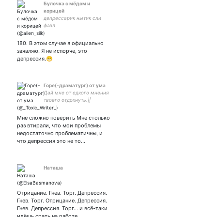
Булочка с мёдом и
корицей
депрессарик нытик сли
фэвл
180. В этом случае я официально
заявляю. Я не испорче, это
депрессия.😁
Горе(-драматург) от ума
Дай мне от едкого мнения
твоего отдохнуть.||
художнек || #Sixofcrows |
#ДомВКотором |
Мне сложно поверить Мне столько
#GenshinImpact|
раз втирали, что мои проблемы
недостаточно проблематичны, и
что депрессия это не то…
Наташа
Отрицание. Гнев. Торг. Депрессия.
Гнев. Торг. Отрицание. Депрессия.
Гнев. Депрессия. Торг... и всё-таки
идёшь срать на работе.