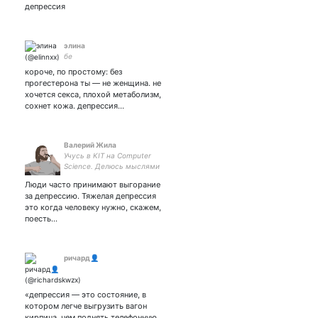
РОССИЯ
депрессия
элина
бе
короче, по простому: без
прогестерона ты — не женщина. не
хочется секса, плохой метаболизм,
сохнет кожа. депрессия…
Валерий Жила
Учусь в KIT на Computer
Science. Делюсь мыслями
о разработке, играх и
Люди часто принимают выгорание
учебе. По вечерам травлю
за депрессию. Тяжелая депрессия
дедовские приколы.
это когда человеку нужно, скажем,
поесть…
ричард👤
«депрессия — это состояние, в
котором легче выгрузить вагон
кирпича, чем поднять телефонную