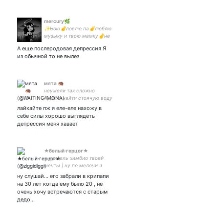
mercury🌿
✨Ною✌️ловлю па✌️люблю
музыку и твою мамку✌️не
верю в Бога и в себя ✌️ ЗА
А еще послеродовая депрессия Я
СВОБОДУ❗❗❗
из обычной то не вылез
мята 🦔
неужели так сложно
просто найти стоячую воду
лайкайте пж я еле-еле нахожу в
себе силы хорошо выглядеть
депрессия меня хавает
★белый·герцог★
• yчитель химбио твоей
мечты | ну по мелочи я
люблю музыку. всю |
ну слушай... его забрали в крипапи
ищите меня на Марсе |
на 30 лет когда ему было 20 , не
Боуи| от лица белого
очень хочу встречаются с старым
герцога |тот самый зигги
дедо…
член| женушка