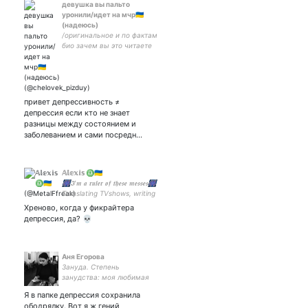
девушка вы пальто
уронили/идет на мчр🇺🇦
(надеюсь)
/оригинальное и по фактам
био зачем вы это читаете
вообще/~любимка ~ меня
любят и это взаимно
привет депрессивность ≠
депрессия если кто не знает
разницы между состоянием и
заболеванием и сами посредн…
𝔸𝕝𝕖𝕩𝕚𝕤 ♎🇺🇦
🎆𝕴'𝖒 𝖆 𝖗𝖚𝖑𝖊𝖗 𝖔𝖋 𝖙𝖍𝖊𝖘𝖊 𝖒𝖊𝖘𝖘𝖊𝖘🎆
Translating TVshows, writing
M/M romance, singing
Хреново, когда у фикрайтера
🔸#Queer🏳️‍🌈🔸#Glambert
депрессия, да? 💀
est. 2012🔸#Libra♎
#Hearthstone
Аня Егорова
Зануда. Степень
занудства: моя любимая
еда - овощи 😃#ялюблю
Я в папке депрессия сохранила
ободрялку. Вот я ж гений