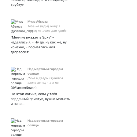
трубку»
Муза Абьюза
Тебе не рады| живу в
танке| начинка для гроба
"Меня не вмажет в Эрху" -
надеялась я. - Ну да, ну как же, ну
конечно, - посмеялась моя
депрессия:
Над мертвым городом
солнце
/Мне в дверь стучится
света конец - а я на
прогулке/ Я Оля. Люблю
знаки препинания. Инста с
По этой логике, если у тебя
собаками, штуками ручной
сердечный приступ, нужно молчать
работы и просто фотками
и нико…
окружающего мира:
Над мертвым городом
солнце