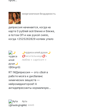
прое…
неорганичная бездарность
депрессия начинается, когда на
карте 0 рублей всё ближе и ближе,
а потом ОП и как рукой сняло,
когда +2525262829 копеек упало
🌙чудеса алой души🌙
⭕писательница⭕ ▪️
люблю ▪️ capricorn ▪️
#селфхарм #рпп #суицид
#депрессия ▪️ закрытка -
RT ‼️#Депрессия — это сбой в
работе мозга и дисбаланс
химических веществ —
нейромедиаторов‼️ А
антидепрессанты нормализую…
Ayta
emo weeb