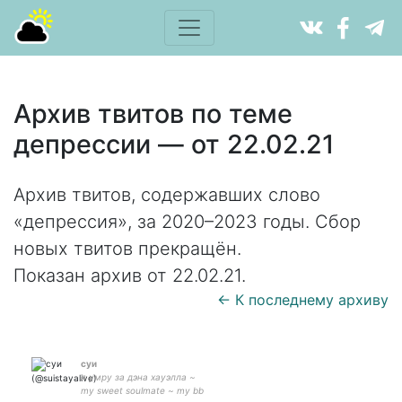
Архив твитов по теме
депрессии — от 22.02.21
Архив твитов, содержавших слово
«депрессия», за 2020–2023 годы. Сбор
новых твитов прекращён.
Показан архив от 22.02.21.
← К последнему архиву
суи
я умру за дэна хауэлла ~
my sweet soulmate ~ my bb