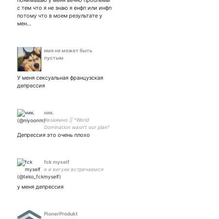
понимаааю у меня вечно проблемы
с тем что я не знаю я енфп или инфп
потому что в моем результате у
мен…
имя не может быть
пустым
У меня сексуальная французская
депрессия
ник.
#взаимно || °World
Domination wasn't our plan°
Депрессия это очень плохо
– BTS.|| my lovely yoongi –
мой пельмень – – my wife
💞🤍
fck myself
я и вигуки встречаемся
у меня депрессия
PionerProdukt