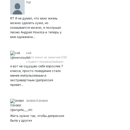
Dgt
RT Я не думал, что мою жизнь
можно сделать хуже, но
оказывается можно, я послушал
песню Андрея Ноилса и теперь у
мне одназначн…
сой
никто меня не замечает|18|
студент-неумеха|хайкью-
я вот не ощущаю себя взрослее 7
обсессд|я всегда тут для
общения...
класса, просто поведение стало
менее импульсивным и
экстравертным (депрессия
привет…
ЭНЖИ ПЭНЖИ
Жить нужно так, чтобы депрессия
была у других