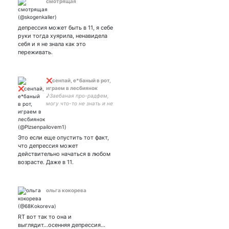
смотрящая
депрессия может быть в 11, я себе
руки тогда хуярила, ненавидела
себя и я не знала как это
переживать.
❌сенпай, е*баный в рот,
играем в лесбиянок
♪Заебаная про-радфем,
могу что-то не знать и не
так понимать, терпите
меня ♪Она/ее/ты/
солнышко
♪Мужской≠нейтральный
Это если еще опустить тот факт,
♪Убъю за женщин и детей
что депрессия может
действительно начаться в любом
возрасте. Даже в 11.
ольга кокорева
RT вот так то она и
выглядит...осенняя депрессия...