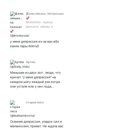
蓝ялю ойкава ; hb haoxuan
💞
#FANXING ; люблю
фансиня, ойкаву и
энергетики ; haikyuu ; mdzs
; tgcf ; erha ; (infp-t)
у меня депрессия из-за ван ибо
какие пары блятьб
Артём
Меньшее из двух зол : люди, что
кричат "у меня депрессия" на
каждом шагу каждый раз когда
они устали или у них пода…
старая лиса
Осенняя депрессия, упадок сил и
меланхолия, привет. Не ждала вас