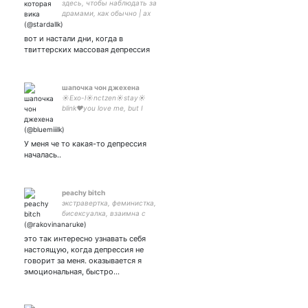
здесь, чтобы наблюдать за
драмами, как обычно | ах
да еще рисую иногда
вот и настали дни, когда в
твиттерских массовая депрессия
шапочка чон джехена
☀️Exo-l☀️nctzen☀️stay☀️
blink❤️you love me, but I
love jaehyun и вообще 97
лайн в сердце❤️
У меня че то какая-то депрессия
началась..
peachy bitch
экстравертка, феминистка,
бисексуалка, взаимна с
интересными. на этом
аккаунте борьба между
это так интересно узнавать себя
жизнью и смертью
настоящую, когда депрессия не
интересно что победит
говорит за меня. оказывается я
эмоциональная, быстро…