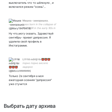
выключатель что то шёлкнуло , и
включился режим "осень"…
Машка -заморашка.
I was born in the collapse of
the USSR in the early 90s in
Uzbekistan.
Ну что,могу сказать. Здравствуй
сентябрь- привет депрессия. Я
удалила свой профиль в
Инстаграмме.
Lï††lê mðñ§†êr👹👹👹
порно порно весело
задорно
Только 2е сентября а моя
ежегодная осенняя "депрессия"
уже стучится
Выбрать дату архива