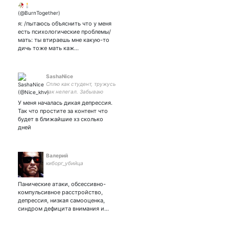
я: /пытаюсь объяснить что у меня
есть психологические проблемы/
мать: ты втираешь мне какую-то
дичь тоже мать каж…
SashaNice
Сплю как студент, тружусь
как нелегал. Забываю
есть, пишу с ошибками.
У меня началась дикая депрессия.
Учусь на олигарха.
Так что простите за контент что
будет в ближайшие хз сколько
дней
Валерий
киборг_убийца
Панические атаки, обсессивно-
компульсивное расстройство,
депрессия, низкая самооценка,
синдром дефицита внимания и…