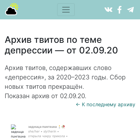
Архив твитов по теме
депрессии — от 02.09.20
Архив твитов, содержавших слово
«депрессия», за 2020–2023 годы. Сбор
новых твитов прекращён.
Показан архив от 02.09.20.
← К последнему архиву
заднuца пuнгвuна 🕯🥀
she/her • slytherin •
открыла чакру прикола •