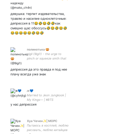
девушка: терпит издевательства,
травлю и насилие одноклеточные:
депрессия в 11😂🤣😂🤣🤣как
смешно щас обоссусь🤣😂🤣😂🤣
😂😂😂😂😂🤣😂🤣
полинотька 🥨
gigil (9igi1) - the urge to
pinch or squeeze smth that
is unbearably cute (tagalog)
иногда хорни semi-nsfw
депрессия да это правда я под нее
называйте как хотите
плачу всегда уже знак
ᴊᴋ💙
Married to Jeon Jungkook |
My Kings— | #BTS
у нас депрессия
#TOMORROW_X_TOGETHER
#StrayKids #EXO #SuperM
#ELAST
Хуа Чечен✨| МОРС
Пытаюсь в косплей, люблю
рисовать, люблю китайцев