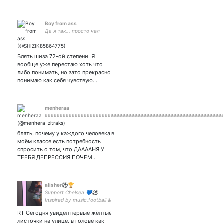
Boy from ass
Да я так... просто чел
Блять шиза 72-ой степени. Я
вообще уже перестаю хоть что
либо понимать, но зато прекрасно
понимаю как себя чувствую…
menheraa
ааааааааааааааааааааааааааааааааааааааааааааааааааааааааааа
блять, почему у каждого человека в
моём классе есть потребность
спросить о том, что ДААААНЯ У
ТЕЕБЯ ДЕПРЕССИЯ ПОЧЕМ…
alisher⚽️🏆
Support Chelsea 💙⚽️
Inspired by music,football &
bendy ⚡️ Instagram : linega_
RT Сегодня увидел первые жёлтые
#cfc #ktbffh #londonisblue
листочки на улице, в голове как