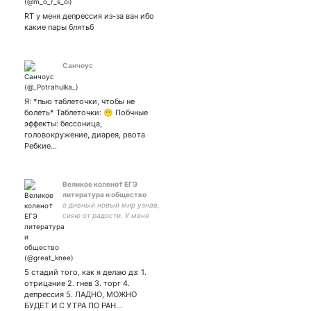
больше жизни инст👉
_m_o_r_s_oi_
RT у меня депрессия из-за ван ибо
какие пары блятьб
Санчоус
Я: *пью таблеточки, чтобы не
болеть* Таблеточки: 😶 Побчные
эффекты: бессоница,
головокружение, диарея, рвота
Ребкие…
Великое колено† ЕГЭ
литература и общество
о дивный новый мир узнав,
сияю от радости. У меня
нет Тик-Тока, я ничего не
выкладываю в Инстаграм.
Тиффани 32 карата.
5 стадий того, как я делаю дз: 1.
отрицание 2. гнев 3. торг 4.
депрессия 5. ЛАДНО, МОЖНО
БУДЕТ И С УТРА ПО РАН…