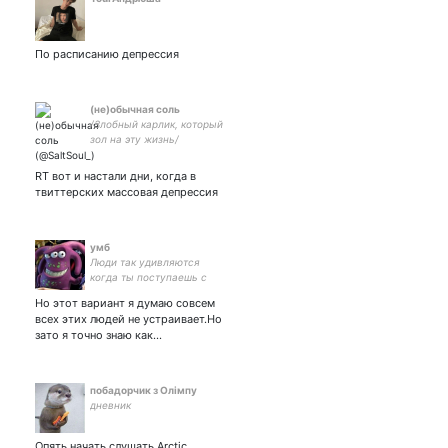
По расписанию депрессия
(не)обычная соль
/Злобный карлик, который
зол на эту жизнь/
RT вот и настали дни, когда в
твиттерских массовая депрессия
умб
Люди так удивляются
когда ты поступаешь с
ними так же как они с
Но этот вариант я думаю совсем
тобой.
всех этих людей не устраивает.Но
зато я точно знаю как…
побадорчик з Олімпу
дневник
Опять начать слушать Arctic