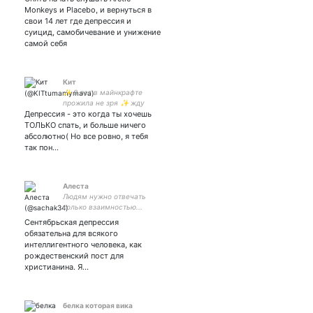
Monkeys и Placebo, и вернуться в
свои 14 лет где депрессия и
суицид, самобичевание и унижение
самой себя
Кит
✨ 8 лет в майнкрафте
прожила не зря ✨ жду
Депрессия - это когда ты хочешь
nintendo switch ✨ sky: дети
света – это любофь ✨
ТОЛЬКО спать, и больше ничего
геймер как вы поняли и
абсолютно( Но все ровно, я тебя
мультики люблю ✨
так пон…
#взаимна ✨ рисуночки
мои ✨
Алеста
Людям нужно отвечать
только взаимностью...
Сентябрьская депрессия
обязательна для всякого
интеллигентного человека, как
рождественский пост для
христианина. Я…
белка которая вика