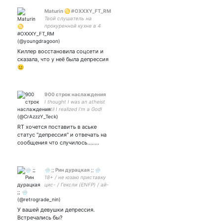
Maturin ♋ #OXXXY_FT_RM
Твой слушатель на
прокуренной кухне в 4
утра/Joker as a lifestyle/Бог
нового мира,безумный
гений, венец творения. А
Киллер восстановила соцсети и
ты иди нахуй #GZB #ATINY
сказала, что у неё была депрессия
#army #blackjack
😐
900 строк наслаждения
I thought I was an atheist
until I realized I'm a God!
RT хочется поставить в аське
статус "депрессия" и отвечать на
сообщения что случилось........
🌧️ ;; Рин дурацкая ;; 🌧️
18+ / не юзаю приставку
цис- / Гексли (ENFP) / ай-
ой — не ной. / - закрытка /
vld / bsd /
У вашей девушки депрессия.
Встречались бы?