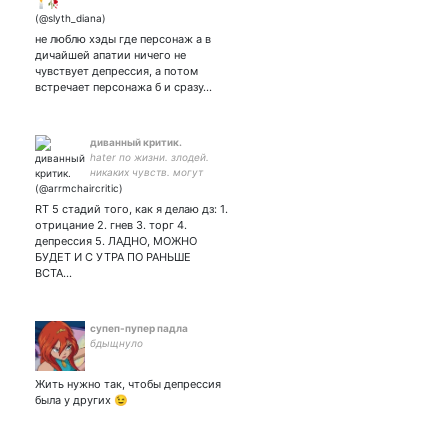
donna tartt • hurts • spn •
чем ты так недоволен
поттер? ||-// my pottah and
не люблю хэды где персонаж а в
my granger
дичайшей апатии ничего не
чувствует депрессия, а потом
встречает персонажа б и сразу…
диванный критик.
hater по жизни. злодей.
никаких чувств. могут
быть спойлеры по всему,
так что подумой.
RT 5 стадий того, как я делаю дз: 1.
отрицание 2. гнев 3. торг 4.
депрессия 5. ЛАДНО, МОЖНО
БУДЕТ И С УТРА ПО РАНЬШЕ
ВСТА…
супеп-пупер падла
бдыщнуло
Жить нужно так, чтобы депрессия
была у других 😉