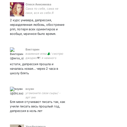
Олеся Анисимова
Сама по себе, сама не
своя, вся из себя.Я
забираю своих динозавров
2 курс универа, депрессия,
и выхожу из комнаты.
неразделенная любовь, обострение
рпп, потеря всех ориентиров и
вообще, мрачное было время.
Викторин
взаимная елка🌲/ смотрю
джоджо♥️/ я немного
токсик крыса🐁/ кривые
кстати, депрессия прошла и
руки, тупые твиты⛓/ все
началась новая... через 2 часа в
🌸
школу блять
вхуөн
угомоните свои сыры/ -
арт акк
Бля меня отучивают писать так, как
учили писать весь прошлый год,
депрессия в ноль лет
YourАндрюша