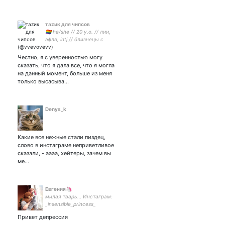
таzик для чипсов
🏳️‍🌈 he/she // 20 y.o. // лии,
эфлв, intj // близнецы с
луной в козероге //
феминистка // gayмерка //
Честно, я с уверенностью могу
мой Макото -
сказать, что я дала все, что я могла
на данный момент, больше из меня
только высасыва…
Denys_k
Какие все нежные стали пиздец,
слово в инстаграме неприветливое
сказали, - аааа, хейтеры, зачем вы
ме…
Евгения🦄
милая тварь… Инстаграм:
_insensible_princess_
Евгения🦄
Привет депрессия