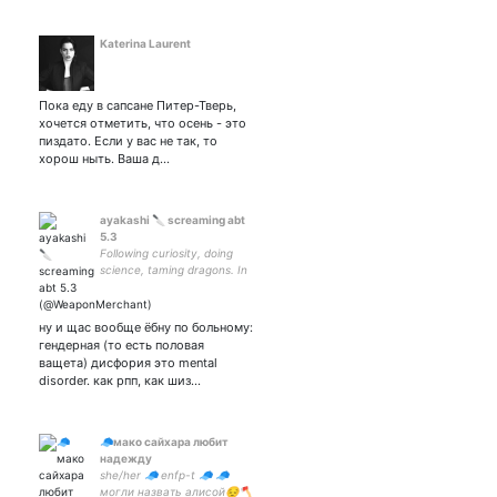
Katerina Laurent
Пока еду в сапсане Питер-Тверь,
хочется отметить, что осень - это
пиздато. Если у вас не так, то
хорош ныть. Ваша д…
ayakashi 🔪 screaming abt
5.3
Following curiosity, doing
science, taming dragons. In
this house we comfort
antagonists.丨Eng, Ру, 日本
語 丨ff14丨ゼノ光💜
ну и щас вообще ёбну по больному:
гендерная (то есть половая
ващета) дисфория это mental
disorder. как рпп, как шиз…
🧢мако сайхара любит
надежду
she/her 🧢 enfp-t 🧢 🧢
могли назвать алисой😔🪓