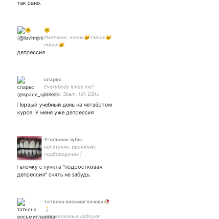
так рано.
☹
#wonwoo: meow🐱 meow🐱
meow🐱
депрессия
спаркс
Everybody loves me?
Marvel. Skam. HP. DBH.
GOT. Witcher. КР.
Первый учебный день на четвёртом
курсе. У меня уже депрессия
Угольные зубы
ноготочки, реснички,
подбородочек |
профессиональный
Галочку с пункта "подростковая
ПМСный пес
депрессия" снять не забудь.
татьяна восьмиглазова🥀
🕯️
опг железные каблуки