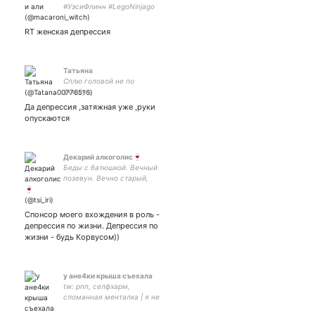
#УэсиФлинн #LegoNinjago
#HouseofAshes #Arcane
#DetroitBecomeHuman | и я
RT женская депрессия
клоны | я люблю этив
Татьяна
Сплю головой не по
феншую
Да депрессия ,затяжная уже ,руки
опускаются
Декарий алкоголис🍷
Беды с батюшкой. Вечный
позевун. Вечно старый,
вечно злой. Был яйцом.
Родился от удара о землю
Спонсор моего вхождения в роль -
депрессия по жизни. Депрессия по
жизни - будь Корвусом))
у ане4ки крыша съехала
tw: рпп, селфхарм,
сломанная менталка | я не
ною, просто говорю