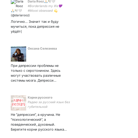
Daria Rooz🙏🏻🕊🤍
#Borderlands my life💜
#Moxxi obsessed 💫
cosplayer, gamer, costume
maker 🌿cosplay page
Логично… Значит так и буду
Instagram, P💋treon and all
мучиться, пока депрессия не
links⬇️
уйдёт(
Оксана Селезнева
При депрессии проблемы не
только с серотонином. Здесь
могут участвовать различные
системы мозга. Депресси…
Корни русского
Радею за русский язык без
губительной
иностранщины. Берегу
Не "депрессия", а кручина. Не
корни, против
"психологический", а
братоубийственной бойни.
поведенческий, духовный.
(в личке отвечаю только
Берегите корни русского языка…
подписчикам - медленно,
но верно)