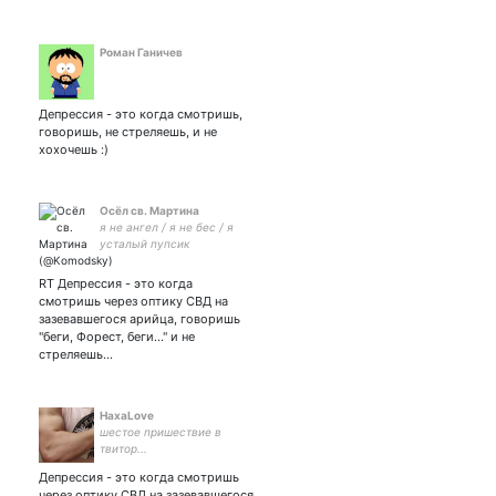
Роман Ганичев
Депрессия - это когда смотришь,
говоришь, не стреляешь, и не
хохочешь :)
Осёл св. Мартина
я не ангел / я не бес / я
усталый пупсик
RT Депрессия - это когда
смотришь через оптику СВД на
зазевавшегося арийца, говоришь
"беги, Форест, беги..." и не
стреляешь...
HaxaLove
шестое пришествие в
твитор...
Депрессия - это когда смотришь
через оптику СВД на зазевавшегося