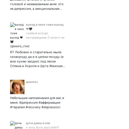
головой и незамазанным акне: это
не депрессия, а эмоциональная…
выход в окно тоже выход
❤️🖤
слабый всегда
несправедлив || ничего не
будет || люблю андрея
саныча, свою кошку и
покушать || бандерівець
RT Любовно и старательно мыла
сковороду да и в целом посуду (и
всю кухню заодно) под песни
Сплина и Короля и Шута Женская…
quemizz
Небольшие напоминания для вас и
меня. #депрессия #аффирмации
#терапия #recovery #depression
доча димы и али
я хочу быть мыслей!!!!