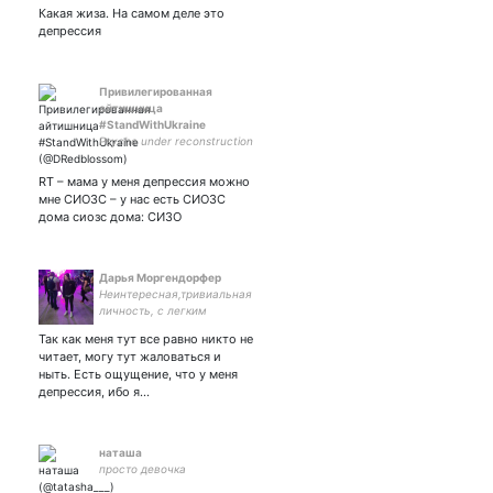
Какая жиза. На самом деле это
депрессия
Привилегированная
айтишница
#StandWithUkraine
Psyche under reconstruction
RT – мама у меня депрессия можно
мне СИОЗС – у нас есть СИОЗС
дома сиозс дома: СИЗО
Дарья Моргендорфер
Неинтересная,тривиальная
личность, с легким
налетом шизофрении
Так как меня тут все равно никто не
читает, могу тут жаловаться и
ныть. Есть ощущение, что у меня
депрессия, ибо я…
наташа
просто девочка