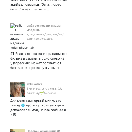
арийца, говоришь "беги, Форест,
беги..." и не стреляешь...
рыба с огневым лицом
мадонны
я/ты/он/она/оно; мы/вы/
они; похуйгендер;
нихуянесексуал; меня
привлекают деньги и
здоровый сон; большой
RT Если взять название рандомного
стаж саморазрушения
фильма и заменить одно слово на
"Депрессия", может получиться
блокбастер про вашу жизнь. Я…
aktriso4ka
Evergreen and irresistibly
charming🌱 Sociable,
inquisitive, informal💚 Music,
Для меня там первый минус это
people, experiences💛 If I
холод 🥶 пусть тут хоть дожди и
were you I'd totally adore
депрессия зимой, но все зелёное и
me
+15.
Человек с большим Я!