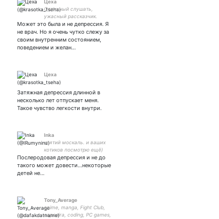
Цеха
Отличный слушать,
ужасный рассказчик.
Может это была и не депрессия. Я
не врач. Но я очень чутко слежу за
своим внутренним состоянием,
поведением и желан…
Цеха
Затяжная депрессия длинной в
несколько лет отпускает меня.
Такое чувство легкости внутри.
Inka
клятий москаль. и ваших
котиков посмотрю ещё)
Послеродовая депрессия и не до
такого может довести...некоторые
детей не…
Tony_Average
anime, manga, Fight Club,
capoeira, coding, PC games,