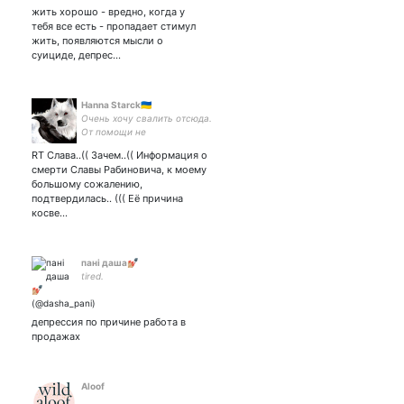
laziness, etc etc
жить хорошо - вредно, когда у
тебя все есть - пропадает стимул
жить, появляются мысли о
суициде, депрес…
Hanna Starck🇺🇦
Очень хочу свалить отсюда.
От помощи не
откажусь:2202201564151716.
RT Слава..(( Зачем..(( Информация о
Трое детей и два кота.
смерти Славы Рабиновича, к моему
большому сожалению,
подтвердилась.. ((( Еë причина
косве…
пані даша💅🏼
tired.
депрессия по причине работа в
продажах
Aloof