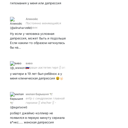
are my own. - art acc
гипомания у меня или депрессия
Алинойс
Постоянно меняющийся
человек
Ну если у человека условная
депрессия, может быть и подольше
Если каким-то образом наткнулась
бы на…
виво
🇷🇺 рашн аэстетик герл || cr:
у матери в 19 лет был ребёнок а у
меня клиническая депрессия 😩🤟🏻
милая барышня 🕊️
enfp с синдромом главной
героини || she/her || -
закрытка
роберт джеймс-коллиер не
появился в первую минуту сериала
в*нкс..... женская депрессия