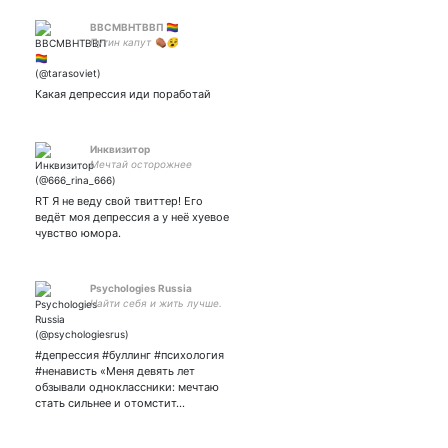
ВВСМВНТВВП 🏳‍🌈
Путин капут ⚰😵
Какая депрессия иди поработай
Инквизитор
Мечтай осторожнее
RT Я не веду свой твиттер! Его
ведёт моя депрессия а у неё хуевое
чувство юмора.
Psychologies Russia
Найти себя и жить лучше.
#депрессия #буллинг #психология
#ненависть «Меня девять лет
обзывали одноклассники: мечтаю
стать сильнее и отомстит…