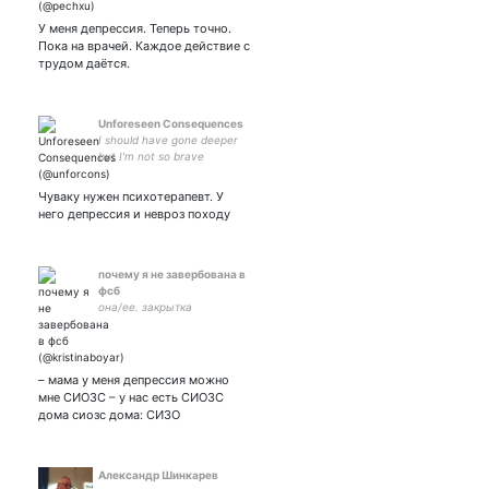
У меня депрессия. Теперь точно.
Пока на врачей. Каждое действие с
трудом даётся.
Unforeseen Consequences
I should have gone deeper
but I'm not so brave
Чуваку нужен психотерапевт. У
него депрессия и невроз походу
почему я не завербована в
фсб
она/ее. закрытка
– мама у меня депрессия можно
мне СИОЗС – у нас есть СИОЗС
дома сиозс дома: СИЗО
Александр Шинкарев