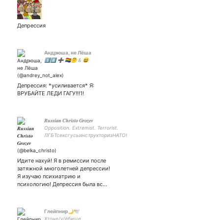
Депрессия
Андрюша, не Лёша
1⃣8⃣ ➕ 🏳️‍🌈🤔 & 😆
Депрессия: *усиливается* Я:
ВРУБАЙТЕ ЛЕДИ ГАГУ!!!1!
𝑹𝒖𝒔𝒔𝒊𝒂𝒏 𝑪𝒉𝒓𝒊𝒔𝒕𝒐 𝑮𝒓𝒐𝒛𝒆𝒗
Opposition. Extremist. Terrorist.
ЛГБТсексгусьинструкторизНАТО!
𓅭The terror for all things secret.
#freeNavalny #freeYashin
Идите нахуй! Я в ремиссии после
затяжной многолетней депрессии!
Я изучаю психиатрию и
психологию! Депрессия была вс…
Глейпнир🌙🕊️
Хтоне/у/ёбище.