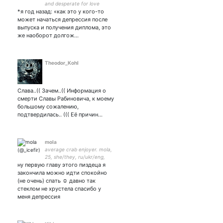
and desperate for love
*я год назад: «как это у кого-то
может начаться депрессия после
выпуска и получения диплома, это
же наоборот долгож…
Theodor_Kohl
Слава..(( Зачем..(( Информация о
смерти Славы Рабиновича, к моему
большому сожалению,
подтвердилась.. ((( Еë причин…
mola
average crab enjoyer. mola,
25, she/they, ru/ukr/eng,
ну первую главу этого пиздеца я
header
закончила можно идти спокойно
(не очень) спать ☺️ давно так
стеклом не хрустела спасибо у
меня депрессия