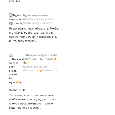
коньяка
Будни некроманта
Смерть не разлучит нас.
Уж это я могу обещать.
*Жизнь последнего
Чувак решил меня обосрать. Якобы
некроманта в 6 поколении.
его пОрЧа сработала так, что я
Твиттер - моя отдушина.
поняла, что в России небезопасно.
Отъебитесь от меня со
И что посылала бе…
своим «что случилось»
✨Висячая медуза — себя
ответ, ияу — Би-п муха🧀
🪳✨
Найденные семьи
бессмертны✌ Хаотик shit
Топлю за людей, time
travel, блин я заблудился в
геях, книги Хедканоны и АУ
— моё всё Rus/Eng🏳️‍🌈💬💙
Kid:
Тут понял, что стоило написать,
чтобы не читали люди, у которых
плохо с настроением от такого
будет, но что уж есть…