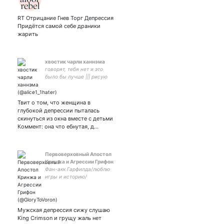
RT Отрицание Гнев Торг Депрессия
Придётся самой себе драники
жарить
хвостик чарли ханнэма
говорят, тебя нет и это
было бы лучше ||| рисую
иногда ||| причины жить
закончились
Твит о том, что женщина в
глубокой депрессии пыталась
скинуться из окна вместе с детьми
Коммент: она что ебнутая, д…
Первоверховный Апостол
Кринжа и Агрессии Грифон
Фан-акк Гарфилда/люблю
игры и историю/
посредник/Ваха, МЕ, ЗВ,
ведьмак и ЛОТР Пытаюсь
выжить в одиночестве
Смятенье будет моей
Мужская депрессия сижу слушаю
эпитафией.
King Crimson и грущу жаль нет