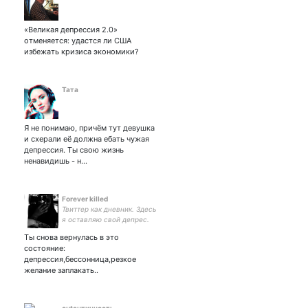
«Великая депрессия 2.0»
отменяется: удастся ли США
избежать кризиса экономики?
Тата
Я не понимаю, причём тут девушка
и схерали её должна ебать чужая
депрессия. Ты свою жизнь
ненавидишь - н…
Forever killed
Твиттер как дневник. Здесь
я оставляю свой депрес.
Ты снова вернулась в это
состояние:
депрессия,бессонница,резкое
желание заплакать..