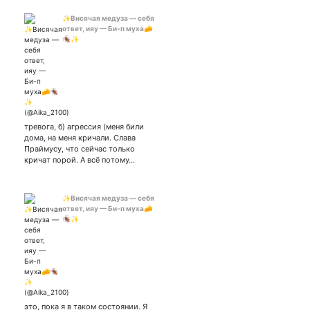
✨Висячая медуза — себя
ответ, ияу — Би-п муха🧀
🪳✨
тревога, б) агрессия (меня били
дома, на меня кричали. Слава
Праймусу, что сейчас только
кричат порой. А всё потому…
✨Висячая медуза — себя
ответ, ияу — Би-п муха🧀
🪳✨
это, пока я в таком состоянии. Я