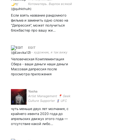
Котоматерь. Варлок всякой
хуйни. Засоряю вашу ленту
невзаимно и абсолютно
Если взять название рандомного
бесплатно. Люблю свою
фильма и заменить одно слово на
девушку. - закрытка - днд
"Депрессия", может получиться
блокбастер про вашу жи…
EGIT
Я - художник, я так вижу
Человеческая Комплементация
Сбера - ваши деньги наши деньги
Массовая депрессия после
просмотра приложения
Yasha
Artist Management 📍 Geek
Culture Supporter 💈 UFC
Fan 🥊 #TeamGaethje
чуть меньше двух лет молчания, с
#TeamNightwing
крайнего ивента 2020 года до
#TeamHawkeye
апрельских движух этого года —
отсутствие какой либо…