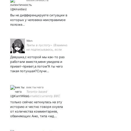
outентичность
Вы не дифференцируете ситуации в
которых у человека неисправимое
положе…
Wen
Твиты в пустоту~ (Взаимно
не подписываюсь, если
мне не интересно, так что
Девушка,с которой мы как-то раз
на меня тоже не
работали вместе,меня увидела и
обязательно)
привет-привет,а потом"А ты чего
такая потухшая?Случи…
вик ты чего
Toronto-based
journalist/currently BBC
World Service
только сейчас наткнулась на эту
историю и честно говоря охуела
от количества комментариев,
обвиняющих Аню, типа «мд…