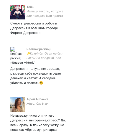
Тейш
Напишу тексты, которые
вас покорят. Или просто
пролью здесь чай.
Смерть, депрессия и роботы
Журналистка 🤘 Люблю
Депрессия в большом городе
игры, книги и эстетичные
Форест Депрессия
арты
Red(как рыжий)
✨Какой бы Овен не был
наглый и вредный, все
равно он чье-то солнышко.
И это главное.
Депрессия - штука нехорошая,
#istendwithPutin
разреши себе похандрить один
денечек и хватит. А сегодня-
убивать и плакать🥴
Aiperi Alibaeva
Живу. Скафню.
Не вывожу никого и ничего.
Депрессия, выгорание,стресс? Да,
все и сразу. К психологу хожу, но
пока как мёртвому припарка