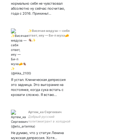
нормально себя не чувствовал
абсолютно ну сейчас посчитаю,
года с 2016. Прикиньт…
✨Висячая медуза — себя
ответ, ияу — Би-п муха🧀
🪳✨
Я устал. Клиническая депрессия
это задница. Это выгорание на
постоянке, когда сука встать с
кровати сложно. Я встаю…
Артем_ка Сергеевич
Добрый русский
политэмигрант в холодной
Финляндии.
Не думаю, что у статуи Ленина
мужская депрессия. Хотя...