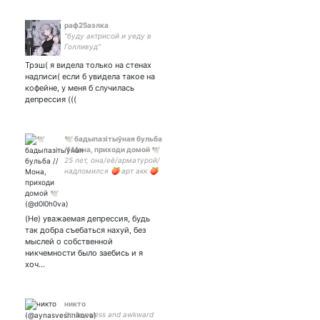
раф25аэлка
"буду актрисой и уеду в
Голливуд"
Трэш( я видела только на стенах
надписи( если б увидела такое на
кофейне, у меня б случилась
депрессия (((
🕊 бадыпазітыўная бульба
// Мона, приходи домой 🕊
25 лет, она/её/арматурой/
надломился 🍑 арт акк 🍑
5435 5311 2210 2724 - на
пиво и психотерапевта 🍑
Америка - 57 и 40, Европа
- 52
(Не) уважаемая депрессия, будь
так добра съебаться нахуй, без
мыслей о собственной
никчемности было заебись и я
хоч…
никто
i'm hopeless and awkward