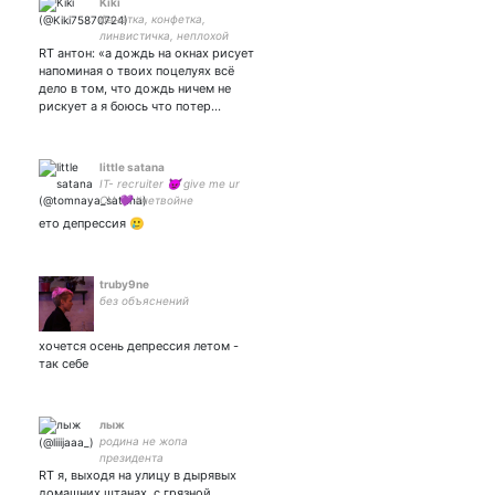
Kiki
фанатка, конфетка,
линвистичка, неплохой
RT антон: «а дождь на окнах рисует
человечек
напоминая о твоих поцелуях всё
дело в том, что дождь ничем не
рискует а я боюсь что потер…
little satana
IT- recruiter 😈 give me ur
CV 💜 #нетвойне
Собеседую разрабов,
ето депрессия 🥲
люблю эстетику.
truby9ne
без объяснений
хочется осень депрессия летом -
так себе
лыж
родина не жопа
президента
RT я, выходя на улицу в дырявых
домашних штанах, с грязной