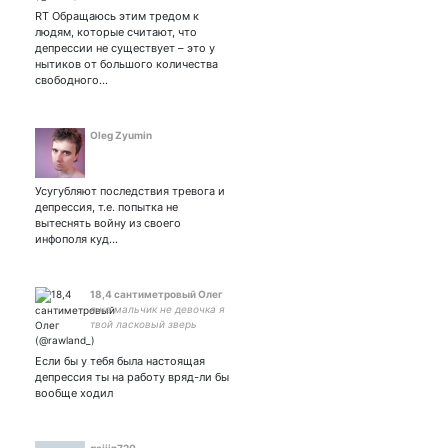
everybody's problem
RT Обращаюсь этим тредом к
людям, которые считают, что
депрессии не существует – это у
нытиков от большого количества
свободного…
Oleg Zyumin
Усугубляют последствия тревога и
депрессия, т.е. попытка не
вытеснять войну из своего
инфополя куд…
18,4 сантиметровый Олег
я не мальчик не девочка я
твой ласковый зверь
Если бы у тебя была настоящая
депрессия ты на работу вряд-ли бы
вообще ходил