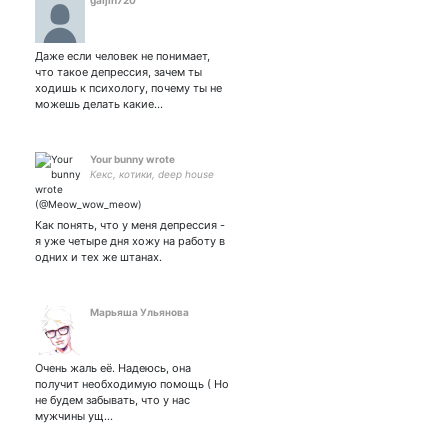
gaijin720
Даже если человек не понимает,
что такое депрессия, зачем ты
ходишь к психологу, почему ты не
можешь делать какие…
Your bunny wrote
Кекс, котики, deep house
Как понять, что у меня депрессия -
я уже четыре дня хожу на работу в
одних и тех же штанах.
Марьяша Ульянова
Очень жаль её. Надеюсь, она
получит необходимую помощь ( Но
не будем забывать, что у нас
мужчины ущ…