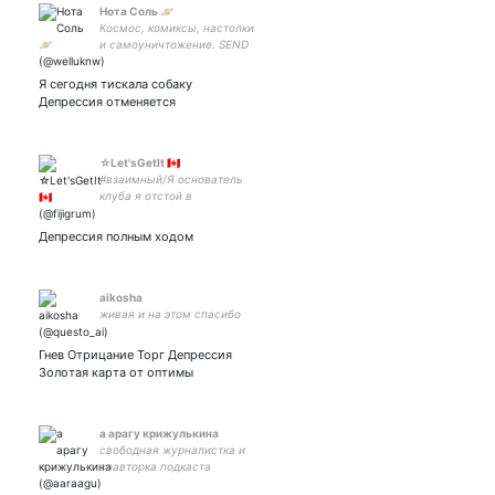
Нота Соль 🪐
Космос, комиксы, настолки
и самоуничтожение. SEND
ME UR DOGS PICS. 💛
Hufflepuff💛
Я сегодня тискала собаку
Депрессия отменяется
☆Let'sGetIt 🇨🇦
#взаимный/Я основатель
клуба я отстой в
разговорах,но мне очень
нравится с тобой
Депрессия полным ходом
говорить///
aikosha
живая и на этом спасибо
Гнев Отрицание Торг Депрессия
Золотая карта от оптимы
а арагу крижулькина
свободная журналистка и
соавторка подкаста
ОКУЛАС // закрытка // she/