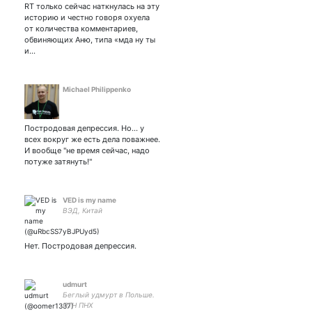
переделает союз
RT только сейчас наткнулась на эту
таможенный × на котиков
историю и честно говоря охуела
и дуделки
от количества комментариев,
4890494721634210
обвиняющих Аню, типа «мда ну ты
и…
Michael Philippenko
Постродовая депрессия. Но... у
всех вокруг же есть дела поважнее.
И вообще "не время сейчас, надо
потуже затянуть!"
VED is my name
ВЭД, Китай
Нет. Постродовая депрессия.
udmurt
Беглый удмурт в Польше.
ПТН ПНХ