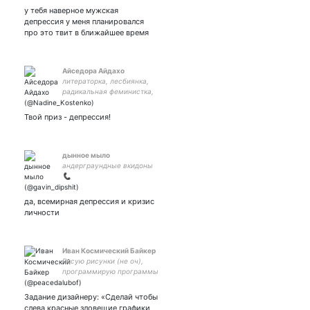
у тебя наверное мужская
депрессия у меня планировался
про это твит в ближайшее время
Айседора Айдахо
литераторка, лесбиянка,
радикальная феминистка,
она/её only, - на фикбуке
тоже обретаюсь
Твой приз - депрессия!
дынное мыло
андерграундные вкидоны
📞
да, всемирная депрессия и кризис
личности
Иван Космический Байкер
Рисую рисунки (не оч),
программирую программы
(по-разному), живу жизнь
(отстань)
Задание дизайнеру: «Сделай чтобы
слева красные зловещие графики