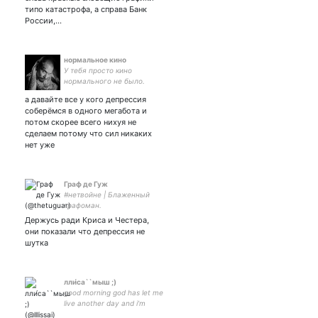
типо катастрофа, а справа Банк
России,…
нормальное кино
У тебя просто кино
нормального не было.
а давайте все у кого депрессия
соберёмся в одного мегабота и
потом скорее всего нихуя не
сделаем потому что сил никаких
нет уже
Граф де Гуж
#нетвойне | Блаженный
графоман.
Принципиальный гуманист.
Держусь ради Криса и Честера,
Амбассадор кабачковых
они показали что депрессия не
оладьев. | Пишу
шутка
фантастику, стэню
Кропоткина, мечтаю о
свободной России
лли́са``мыш ;)
good morning god has let me
live another day and i'm
about to make it