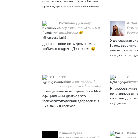
очистилась, жизнь обрела былые
краски, депрессия меня покинула
Интимный Дизайнер
dr. Wes
могу стать твоим личным
Есть т
дизайнером 😏
безуми
исполь
Я до безумия ск
Давно с тобой не виделись Моя
Плюс, вероятно 
любимая подруга Депрессия 😑
депрессия, но я 
стадо котов буд
13.11
к.
заебавшаяся радфем |
#lovey
жена | парная с | remember
RT любовь живёт
Правда, наверное, однако Кхм Мой
folks, don't attempt this at
не планировал т
home 'cause i have no idea
официальный диагноз это
минчаны для теги
what i'm doing
"психопатоподобная депрессия" я
студенты,…
БУКВАЛЬНО психоп…
х значит хуета
Саша 
кто-то говорил о хуете? /
делать