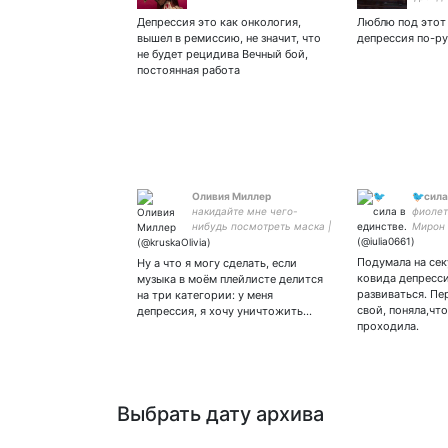
литерат
Депрессия это как онкология,
Люблю под этот 
infp п
вышел в ремиссию, не значит, что
депрессия по-ру
не будет рецидива Вечный бой,
постоянная работа
Оливия Миллер
🐦сила
накидайте мне чего-
фиолет
нибудь посмотреть маска |
Мирон
шоумаскгоон |
Сашей
сериальчики
Безру
Подумала на сек
Ну а что я могу сделать, если
ковида депресси
музыка в моём плейлисте делится
развиваться. Пе
на три категории: у меня
свой, поняла,что
депрессия, я хочу уничтожить…
проходила.
Выбрать дату архива