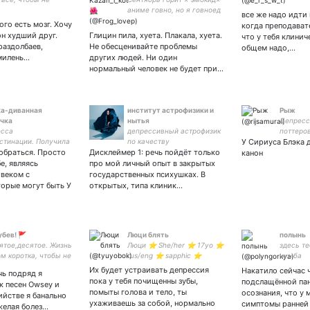
ь
аниме говно, но я говноед
все же надо идти 
ого есть мозг. Хочу
когда преподават
он худший друг.
Глицин пила, хуета. Плакала, хуета.
что у тебя клинич
раздолбаев,
Не обесценивайте проблемы
общем надо,…
милень…
других людей. Ни один
нормальный человек не будет при…
ка-диванная
институт астрофизики и
Рыж
чка
нытья
Депресс
есса
депрессивный астрофизик
поттеров
стинации. Получила
по качеству
У Сириуса Блэка 
капитан 
обраться. Просто
ку в гуманитарном
Дисклеймер 1: речь пойдёт только
ссылки 
канон
е.
закрепе!
е, являясь
про мой личный опыт в закрытых
веком с
государственных психушках. В
орые могут быть У
открытых, типа клиник…
убев! 🚩
Люци блять
полынь
пятое,десятое. Жизнь
Люци ⭐ She/her ⭐ 17yo ⭐
здесь те
м коротка, чтобы не
rus/eng ⭐ sapphic ⭐
чумба
аться.
нейроотличная ⭐ enfp ⭐
Их будет устраивать депрессия
Накатило сейчас 
чь подряд я
писательница
пока у тебя почищенны зубы,
подслащённой па
к песен Owsey и
помыты голова и тело, ты
осознания, что у 
йстве я банально
ухаживаешь за собой, нормально
симптомы ранней
яжелая болез…