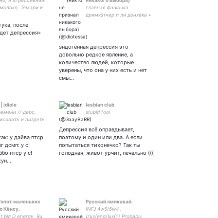
но, я агрессивная.
никакого выбора)
молоко, Темари и
главная фанючка
дайте сил. в
дримкэтчер и ли донхёка •
ии от моих ошибок
✊♀️ • я подворачиваю
ука, после
ми ошибки.
джинсы • ❌
удет депрессия»
эндогенная депрессия это
довольно редкое явление, а
количество людей, которые
уверены, что она у них есть и нет
смы…
 idiole
lesbian club
емени // дерс,
stupid fool
исовать и пиздеть
 геншин и про то
Депрессия всё оправдывает,
я учёба достала
ак: у дэйва птср
поэтому и один или два. А если
 ещё у меня
г дсмп: у с!
попытаться тихонечко? Так ты
а есть
бо птср у с!
голодная, живот урчит, печально (((
 кун…
 Топот маленьких
Русский ямикавай.
о Кёнсу.
INFJ 4w5/5w4 .
t big D energy. Ru
(rus/eng/lux(?) Probably