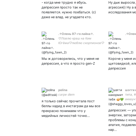
- когда мне трудно я ебусь.
Ну дык выросла 
депрессия просто так не
агрессия)) Ну а 
появляется. нужно поебаться. (с)
исследования м
даже не влад. не угадаете кто.
.✧Олень 97-го лайна✧.
.✧Олен
♡Ловлю краш на Ким
Югёма♡люблю скорпионов♡
♡ᴀʀᴍʏ♡ᴀ-
ɪɴɢ♡ᴀʜɢᴀꜱᴇ♡ᴇʟғ♡ᴍᴏᴀ♡ꜱʜᴀᴡᴏʟꜱ♡
«ɪ'ᴍ ɢᴏɴɴᴀ ᴡɪɴ ᴛʜɪꜱ ꜰɪɢʜᴛ»
Мы ж договорились, что у меня не
Короче у меня и
депрессия, а что я просто gen-Z
щитовидкой, или
депрессия
polina
шэгги 
carpe diem
типа, 
аккаун
я только сейчас прочитала пост
твоим 
беллы хадид в инстаграм да мы все
всегда
депрессия: — уп
прекрасно понимаем что у
прогон
энергии, затор
медийных личностей точно…
френдл
проблемы с кон
мне о 
апатия, подавле
нар…