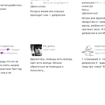
ура • intj по тесту,
Весы,но асцендент в
EXO-L. D
читать/работать:
о жизни
Близнецах. И странные
пишу пр
сски:
вкусовые предпочтения от
WayV. J
Когда в жизни все хорошо
жесткого попа до
ESFP 24 
приходит она — депрессия
деструктологии
врач, а 
Штуки для здоров
лекарства от тре
масла, альбом нст
гритингс эксо. Я
депрессия в октяб
 в единстве.
99_grams
короты
овый💜в сердце
rebel rebel
смельча
 💜восхищаюсь
преступн
 Петровым,
жила в а
Держитесь, помощь есть всегда,
1. отрицание 2. гн
ковым и Бодровым
орехами
унду,что из-за
свет есть всегда. Можно
депрессия 5. "да
я опять начала
обратиться за помощью к
тред про говно" 
речитала Твиттер
психологу…
 она и не