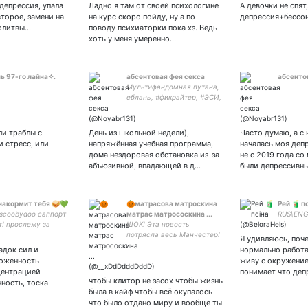
5536914
депрессия, упала
Ладно я там от своей психологине
А девочки не спят
второе, замени на
на курс скоро пойду, ну а по
депрессия+бессо
олитвы…
поводу психиаторки пока хз. Ведь
хоть у меня умеренно…
ь 97-го лайна✧.
абсентовая фея секса
абсенто
Мультифандомная путана,
еблань, #фикрайтер, #ЭСИ,
#ФЭЛВ, I'M A DOCTOR!,
порно-фея из Алфея
ли траблы с
День из школьной недели),
Часто думаю, а с
 стресс, или
напряжённая учебная программа,
началась моя деп
дома нездоровая обстановка из-за
не с 2019 года со
абъюзивной, впадающей в д…
были депрессивн
накормит тебя 🥪💚
🎃матрасова матроскина
Рей 🧃 п
#scoobydoo саппорт
матрас матрососкина ...
RUS\ENG
т! прослежу за
ШОК! Эта новость
режимом питания,
потрясла весь Манчестер!
Я удивляюсь, поче
 выслушаю и
Питер Хук, бывший басист
адок сил и
нормально работа
ю всех монстров 💚
Joy Division и New Order…
моженность —
живу с окружение
и ко всем!!! напиши
гей.
центрацией —
понимает что де
чем хочешь
чтобы клитор не засох чтобы жизнь
нность, тоска —
была в кайф чтобы всё окупалось
что было отдано миру и вообще ты