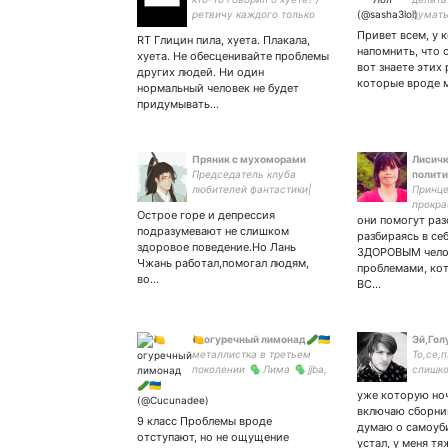
ретвичу каждого только
думат
один раз (у меня хорошая
Привет всем, у к
RT Глицин пила, хуета. Плакала,
память, да)
напомнить, что 
хуета. Не обесценивайте проблемы
вот знаете этих 
других людей. Ни один
которые вроде 
нормальный человек не будет
придумывать…
Пряник с мухоморами
Лисич
Председатель клуба
полити
любителей фантастики|
Принц
филолог| корреспондент|
прокра
Острое горе и депрессия
mood: Шан Цинхуа по
они помогут раз
пропис
подразумевают не слишком
жизни
царств
разбираясь в себ
здоровое поведение.Но Лань
ЗДОРОВЫМ чело
Чжань работал,помогал людям,
проблемами, кот
во…
ВС…
🍋огуречный лимонад🥒🇺🇦
Эй,Гол
металлистка в третьем
То,се,
поколении 🦠 Лима 🦠 jjba,
слишко
nge, witcher, BrBa🦠
выёбыв
уже которую но
закрытка 🦠 рисую
включаю сборни
9 класс Проблемы вроде
думаю о самоуби
отступают, но не ощущение
устал, у меня т