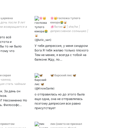
 царевна
🌸👑госпожа тупого
дочь после 9 лет
юмора😭🥃
ии возвращается в
🌸Лютик🥃 | she/he |
рг ❄ император,
депрессивное солнышко |
ик, плут ❄ рисую
хаотик | люблю качели |
это всё
е картинки
пью уксус 24/7
стота и
У тебя депрессия, у меня синдром
 бы то ни было
Бога Я тебя желаю только плохого
отому что
Тем не менее, я всегда с тобой на
балконе Жду, по…
и серая
🦋 барский лис 🦋
 чаинка,
ая стать чайным
ом
к. За день он
о отправилась но до этого была
йков.
еще одна, она не отправлялась
я? Несомненно Но
поэтому депрессия все равно
ть. Философс…
присутствует
 приветом
лин (никто не признал