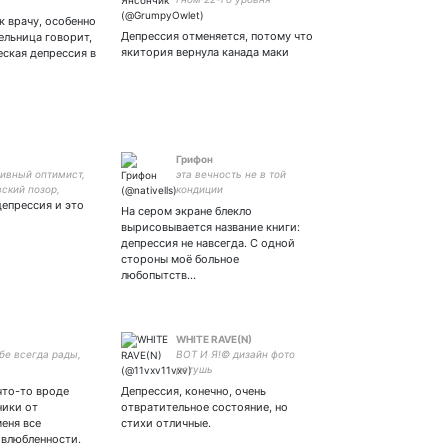
к врачу, особенно
Депрессия отменяется, потому что
ельница говорит,
якитория вернула канада маки
еская депрессия в
Грифон
ивный оптимист,
эта вечность не в той
ский позор,
кондиции
депрессия и это
отсылок | все
На сером экране блекло
и правила в
вырисовывается название книги:
!
депрессия не навсегда. С одной
стороны моё больное
любопытств…
WHITE RAVE(N)
бе всегда рады,
ВОТ И Я!© дизайн фото
ретушь
5469010097861977сбер
что-то вроде
Депрессия, конечно, очень
ники от
отвратительное состояние, но
меня все
стихи отличные.
 влюбленности.