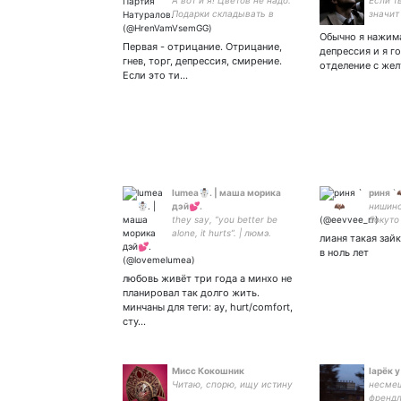
А вот и я! Цветов не надо.
Если т
Подарки складывать в
значит
углу;-)
Обычно я нажима
Первая - отрицание. Отрицание,
депрессия и я го
гнев, торг, депрессия, смирение.
отделение с же
Если это ти…
lumea☃️. | маша морика
риня `
дэй💕.
нишино
they say, “you better be
бокуто
alone, it hurts”. | люмэ.
лианя такая зай
в ноль лет
любовь живёт три года а минхо не
планировал так долго жить.
минчаны для теги: ау, hurt/comfort,
сту…
Мисс Кокошник
lарёк 
Читаю, спорю, ищу истину
несмеш
френдл