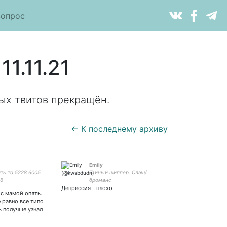
вопрос
1.11.21
ых твитов прекращён.
← К последнему архиву
Emily
ть то 5228 6005
Тайный шиппер. Слэш/
06
броманс
Депрессия - плохо
 с мамой опять.
е равно все типо
рь получше узнал