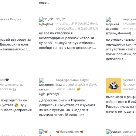
неве…
нская Ехидна
マリア
морская
人生很短，不要把时间浪费在讨
Блудная 
厌你的人身上，喜欢别人的时间
эмиграц
ну все по классике я
还不够呢 #肖战 ; #魔道祖师 ; #
Петербу
中本悠太 ; #王一博 ;
отшельн
неблагодарный ребенок который
оторый выгорает за
но эмоционально 
классны
ну вообще нахуй от рук отбился и
 Депрессия в ноль
ощущается как пу
вообще то что у меня депрессия…
таканившемся кол…
отсутствие каких
ярких событий, п
депрессия…
рой🖤
Картофельный смузи
скучная 
пондент,иногда
bravery and stupidity! Slavic
Ленивая
ассказы📋
Jewish Latina 😅
мечтающ
афирую и
пакетик
Выложила я фанфи
афируюсь 📷,
 подходит, тк он
Депрессия, она и в Израиле
набрал всего 5 ла
ю🍴,читаю
и устаёт 🤣 Ну у
депрессия. Оч устала от изучения
Расстроилась ли 
з(с)реваю сериалы
 бывает+депрессия
языка в пустую. За 3 недели я
ничего не подела
а починку любимой
выучила около 15 слов… эт…
: 4276620035867187
🦋 барский лис 🦋
рыжая с