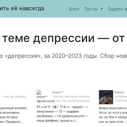
ить её навсегда
Блог
Тесты
Задать 
 теме депрессии — от 1
о «депрессия», за 2020–2023 годы. Сбор нов
amina^^
Майки
 - там, де українці
‘ the sky had never seemed
че бубни
so sky, the world had never
7203 01
seemed so world. ’ // pfp by
RT ↜☆♡《⚢》♡☆↝ - закреп - —
ционный коллапс,
Вчера поругались
лина/линни — 13 — радфем
а экономики.
Хотя, по итогу вс
лесбиянка — тв! депрессия рпп —
але XX века
ок, но бля я тепе
пишу фанфики, аушки и с…
сия. Парадокс…
как ко мне отно…