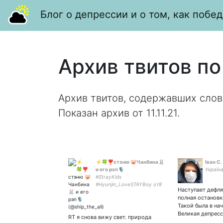
Блог о депрессии и о том, как побед
Архив твитов по
Архив твитов, содержавших слов
Показан архив от 11.11.21.
⚡🍀❣️стэню 🐷Чанбина🐰
Іван С.
и его рэп🎙
Україна
#StrayKids
#Hyunjin_LoveSTAYBoy от8
Наступает дефля
❤
полная остановк
Такой была в нач
Великая депрес
RT я снова вижу свет. природа