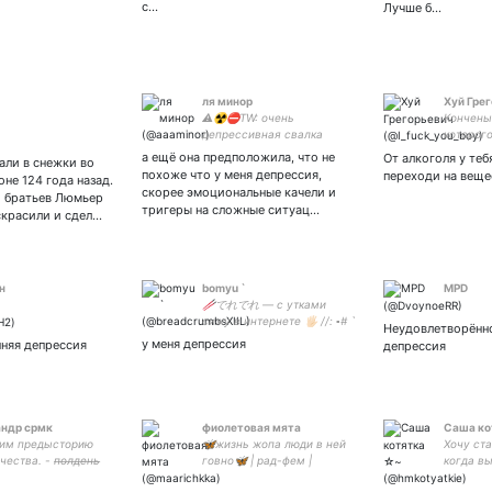
с…
Лучше б…
ля минор
Хуй Гре
⚠️☢️⛔️TW: очень
Кончены
депрессивная свалка
которог
мыслей || почти все
2-х 30-т
а ещё она предположила, что не
От алкоголя у теб
али в снежки во
фандомы на свете
которых 
похоже что у меня депрессия,
переходи на веще
не 124 года назад.
видел. И
скорее эмоциональные качели и
и братьев Люмьер
себя за 
тригеры на сложные ситуац…
скрасили и сдел…
н
bomyu `
MPD
🥢でれでれ — с утками
сижу в интернете 🖐🏻 //: ▫️# `
Неудовлетворённо
гаэиньг или баэиньг или
у меня депрессия
нняя депрессия
депрессия
холд оон
ндр срмк
фиолетовая мята
Саша ко
чим предысторию
🦋жизнь жопа люди в ней
Хочу ст
ства. - п̶о̶л̶д̶е̶н̶ь̶
говно🦋 | рад-фем |
когда в
е̶к̶ полночь 21 век
лесбиянка | феминитивы! |
мне при