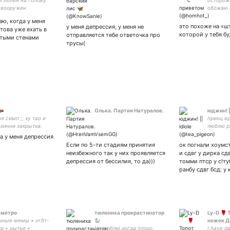
ы болен на голову
осторож
 вооружен
обожаю 
Ноэлль🥛
ю, когда у меня
депресс
это похоже на «шт
у меня депрессия, у меня не
това уже ехать в
даже са
которой у тебя б
отправляется тебе ответочка про
лтыми стенами
трусы(
🦇
Олька. Партия Натуралов.
юджин! ||
я симп ;; ху тао и
принц вр
 кинни закрытка:
люблю р
про хс и
ка у меня депрессия
как мен
Если по 5-ти стадиям принятия
ок погнали хоумст
нахуй а
неизбежного так у них проявляется
и сдвг у дирка сдв
закрытк
депрессия от бессилия, то да)))
томми птср у с!туб
ранбу сдвг бсд: у
у метро
тюлениха прокрастинатор
Ly-D 🌹
ные мемы • лгбт-
🦭
ножек Д
и • нытье •
Не люблю,когда плохо.
I have da