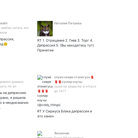
naukh
Наталия Петрова
 люблю читать это
раком
прессия,
RT 1. Отрицание 2. Гнев 3. Торг 4.
цид🙃
Депрессия 5. (Вы находитесь тут)
Принятие
спуки скери хтонегусь🫀
домино домино
🫀🫀сүзләр язучы
orry i'm an
ушла на закрытку в отпуск
ntic
до 14.11
ты на депрессию
сертифицированная
е рано, я решила
русофобка демон из
о в неоднозначно
голосовых, амбассадор
…
the 🛃✈ person PhD in not
RT У Сириуса Блэка депрессия и
finishing the things i've st
это канон
Янсончик
Гном 22-го уровня