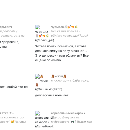
горьевич
чувырла🐰💅🔫🌾
й долбоеб у
би? не би? поймал -
о зависимость на
еби(это не правда)🥄мой
и летних мужиков,
твиттер - что хочу, то и
я депрессия,
я в жизни не
пощу 🥄девочка-кринж 🥄
Хотела пойти помыться, в итоге
ства
 да, я ненавижу
очепятки ддя лрхоч
два часа сижу на полу в ванной…
это
Это депрессия или ебланизм? Все
еще не понимаю
🧸ксюш🧸
мужики хотят, бабы тоже.
сть собой это не
депрессия в ноль лет.
тятка ☆~
агрессивный сахарок ◐
ать космонавтом
21 y.o | Девушка из
ырасту! 👑 Напиши
киберспорта 🎮 | Twitter как
вет на номер
личный дневник |