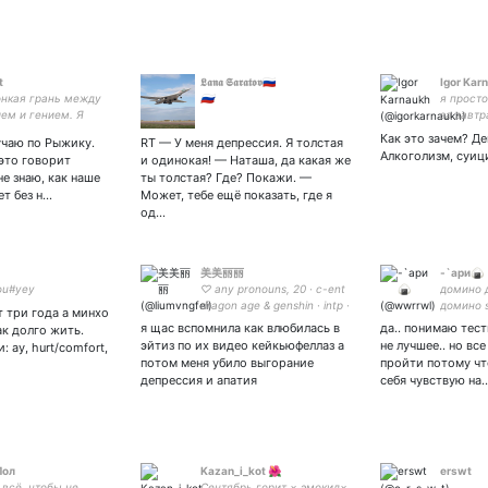
t
𝕷𝖆𝖓𝖆 𝕾𝖆𝖗𝖆𝖙𝖔𝖛🇷🇺
Igor Kar
онкая грань между
🇷🇺
я просто
ем и гением. Я
за завт
зую её как скакалку.
Как это зачем? Де
учаю по Рыжику.
RT — У меня депрессия. Я толстая
Алкоголизм, суи
это говорит
и одинокая! — Наташа, да какая же
не знаю, как наше
ты толстая? Где? Покажи. —
ет без н…
Может, тебе ещё показать, где я
од…
美美丽丽
-`ари🍙
ou#yey
♡ any pronouns, 20 · c-ent
домино 
dragon age & genshin · intp ·
домино s
 три года а минхо
antiroma
я щас вспомнила как влюбилась в
да.. понимаю тес
ак долго жить.
эйтиз по их видео кейкьюфеллаз а
не лучшее.. но вс
: ау, hurt/comfort,
потом меня убило выгорание
пройти потому чт
депрессия и апатия
себя чувствую на
Лол
Kazan_i_kot 🌺
erswt
 всё, чтобы не
Сентябрь горит × эмокид×