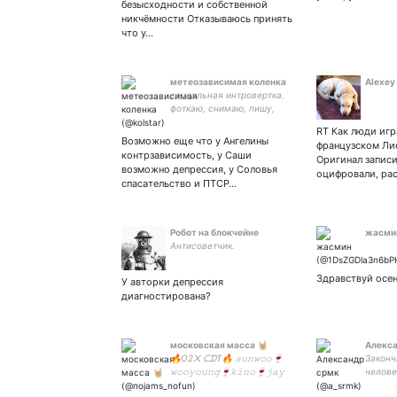
безысходности и собственной
никчёмности Отказываюсь принять
что у…
метеозависимая коленка
Alexey
социальная интровертка.
фоткаю, снимаю, пишу,
немного рисую, верю в
RT Как люди игр
Бога, выживаю в лабе |
Возможно еще что у Ангелины
французском Лио
INFJ | немного пропала по
контрзависимость, у Саши
Оригинал запис
причине сдохла
возможно депрессия, у Соловья
оцифровали, ра
спасательство и ПТСР…
Робот на блокчейне
жасми
Антисоветчик.
Здравствуй осе
У авторки депрессия
диагностирована?
московская масса 🤘🏼
Алекса
🔥O2᙭ ᑕᗪT🔥 𝚜𝚞𝚗𝚠𝚘𝚘🍷
Закон
𝚠𝚘𝚘𝚢𝚘𝚞𝚗𝚐🍷𝚔𝚒𝚗𝚘🍷𝚓𝚊𝚢
человече
🌝𝘴𝘶𝘯 𝘢𝘳𝘪𝘦𝘴 🌚𝘮𝘰𝘰𝘯 𝘵𝘢𝘶𝘳𝘶𝘴
̶2̶2̶ ̶в̶