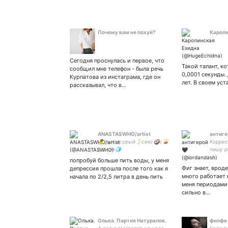
Почему вам не похуй?
Кароли
Сегодня проснулась и первое, что
Такой талант, к
сообщил мне телефон - была речь
0,0001 секунды.
Курпатова из инстаграма, где он
лет. В своем ус
рассказывал, что в…
ANASTASWHO/artist
антиге
🍍ананасовый🥛секс🥥с🥃
Коррес
ромом🧊
пишу р
Фотогр
попробуй больше пить воды, у меня
фотогр
Фиг знает, вроде
депрессия прошла после того как я
готовл
много работает 
начала по 2/2,5 литра в день пить
📚,обо
меня периодами
🎥 ❣️Н
сильно в…
камеры
Олька. Партия Натуралов.
филфи