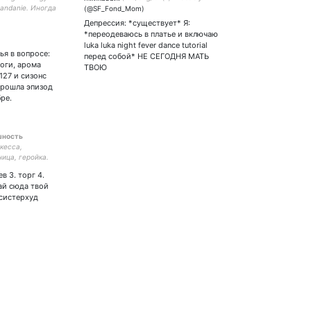
andanie. Иногда
#rumcyttwt ! is watching
о SHINEE, NCT и
Lololoshka. Max:
Депрессия: *существует* Я:
ohFam. СЭЭ ЭФЛВ
*переодеваюсь в платье и включаю
y.o. Стоматолог не
luka luka night fever dance tutorial
доктор.
ья в вопросе:
перед собой* НЕ СЕГОДНЯ МАТЬ
воги, арома
ТВОЮ
127 и сизонс
 прошла эпизод
ре.
шность
кесса,
ица, геройка.
шане на полке с
ев 3. торг 4.
вай сюда твой
#систерхуд