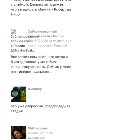
с улыбкой. Депрессия подумает,
что вы идиот, и сбежит.» Роберт де
Ниро
Заблокированный
пользователь в России
F84.5(?), F20 за каминг-аут
как т* персона / Пишу об
одиночестве, о том, что
моя жизнь дерьмо, и о
Вне всяких сомнений, что когда я
том, что живу чтобы
была здоровая, у меня была
завтра сдохнуть закрытка
гиперсексуальность. Сейчас у меня
нет гиперсексуальност…
R.Andrey
это уже депрессия, предпоследняя
стадия
Shit happens
Денег нет но вы
держитесь