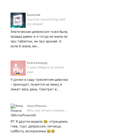
Darkside
You'd be scared living with
my despair
Апатическая депрессия тоже была,
правда давно и я тогда не знала ни
про таблетки, ни про врачей. А
если б знала, мн…
Еле!а Бендер
У царя Мидаса ослиные
уши
У дочки в саду трехлетняя девочка
- приходит, ложится на пенку и
лежит весь день. Смотрит в…
Anna Phoenix
Мне уже нечего сказать...
RT Я другое видела 😂: отрицание,
гнев, торг, депрессия, пятница,
суббота, воскресенье 😂😂