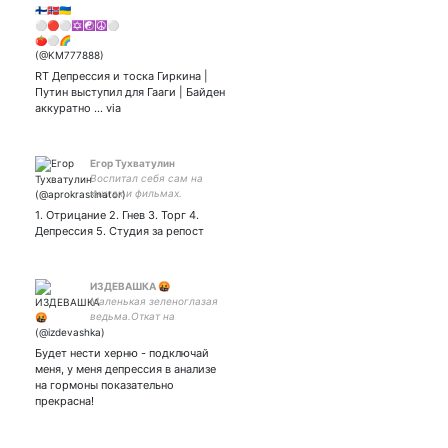
RT Депрессия и тоска Гиркина |
Путин выступил для Гааги | Байден
аккуратно ... via
Егор Тухватулин
Воспитал себя сам на
книгах и фильмах.
Оказалось, это были
1. Отрицание 2. Гнев 3. Торг 4.
плохие книги и фильмы.
Депрессия 5. Студия за репост
ИЗДЕВАШКА 🤬
Маленькая зеленоглазая
ведьма.Откат на
откате,детка. Люблю всё
откладывать на потом и
Будет нести херню - подключай
ездить на дохлых лошадях.
меня, у меня депрессия в анализе
Рекуррентное
на гормоны показательно
депрессивное
прекрасна!
расстройство