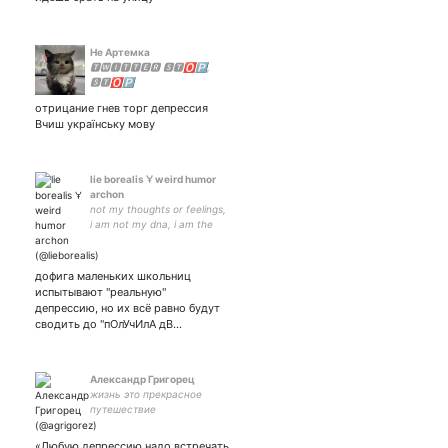
Не Артемка
🆃🆆🅸🆃🆃🅴🆁 🆂🆃🅾🅿,
🆂🆃🅾🅿
отрицание гнев торг депрессия
Вчиш українську мову
lie borealis 🝁 weird humor
archon
not my thoughts or feelings,
i am not my dna, i am the
observer, i'm a witness of life
/ #StandWithUkraine / 🤍💙
🤍 / чёрт мать твою бог ©
дофига маленьких школьниц
куплинов
испытывают "реальную"
депрессию, но их всё равно будут
сводить до "пОлУчИлА дВ…
Александр Григорец
жизнь это прекрасное
путешествие
«Любую депрессию надо встречать