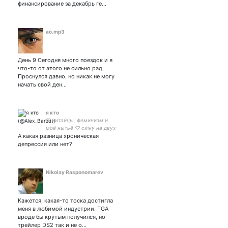
финансирование за декабрь ге…
ao.mp3
День 9 Сегодня много поездок и я
что-то от этого не сильно рад.
Проснулся давно, но никак не могу
начать свой ден…
я кто
♡ китайцы, феминизм и
моё нытьё ♡ сижу на двух
А какая разница хроническая
стульях: к-поп и китаефд ♡
всегда хорни ♡ жена ♡
депрессия или нет?
Nikolay Rasponomarev
Кажется, какая-то тоска достигла
меня в любимой индустрии. TGA
вроде бы крутым получился, но
трейлер DS2 так и не о…