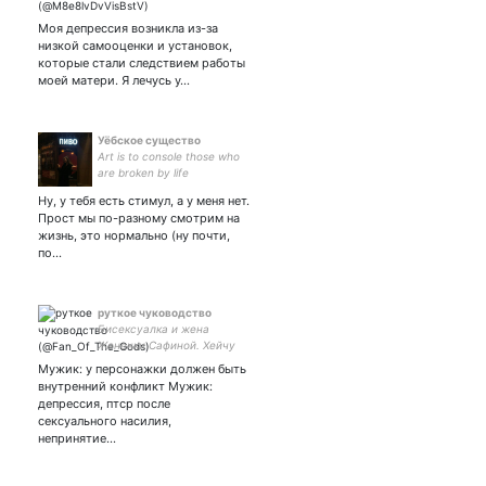
Моя депрессия возникла из-за
низкой самооценки и установок,
которые стали следствием работы
моей матери. Я лечусь у…
Уёбское существо
Art is to console those who
are broken by life
Ну, у тебя есть стимул, а у меня нет.
Прост мы по-разному смотрим на
жизнь, это нормально (ну почти,
по…
руткое чуководство
Бисексуалка и жена
Женечки Сафиной. Хейчу
Рейстлина так, будто мне
Мужик: у персонажки должен быть
за это платят ‼️РАДФЕМ-
внутренний конфликт Мужик:
ВЗГЛЯДЫ‼️
депрессия, птср после
сексуального насилия,
непринятие…