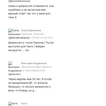
слезы и депрессия отменяется. она
ошиблась и не засчитала мне
верный ответ так что у меня все-
таки 5
Елена Брежнева
Украинка. Позитив (
правда, сейчас не до него,
война...) Люблю
Депрессия и тоска Гиркина | Путин
путешествия и умных
выступил для Гааги | Байден
людей.
аккуратно ... via
Виктория Андреевна
Променяла Rīgas Balzams
на люксембургский
Crémant. Умею в art de
vivre. Начинающий
Через неделю мне 30 лет. Я особо
иллюстратор и
не праздновала ДР, то жила во
начинающая мама.
Франции, то сессия-депрессия у
всех, то Ковид, но д…
Котя