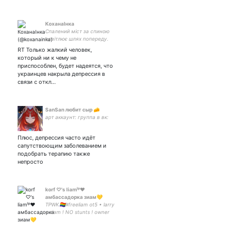
КоханаІнка
Спалений міст за спиною
освітлює шлях попереду.
RT Только жалкий человек,
который ни к чему не
приспособлен, будет надеятся, что
украинцев накрыла депрессия в
связи с откл…
SanSan любит сыр 🧀
арт аккаунт: группа в вк:
Плюс, депрессия часто идёт
сапутствоющим заболеванием и
подобрать терапию также
непросто
korf ♡'s liamˡᵖ❤️
амбассадорка зиам💛
TPWK🏳️‍🌈#freeliam ot5 • larry
• ziam ! NO stunts ! owner
of: