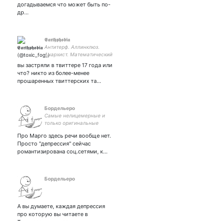
догадываемся что может быть по-
др…
𝕰𝖆𝖗𝖙𝖍𝖕𝖍𝖔𝖇𝖎𝖆
Антитерф. Аллинклюз.
Анархист. Математический
мужчина. intp-t N-
вы застряли в твиттере 17 года или
supremacy🖤🖤🖤. если
что? никто из более-менее
сбшаете, сообщайте по
прошаренных твиттерских та…
возможности Закрытка:
Бордельеро
Самые нелицемерные и
только оригинальные
твиты.
Про Марго здесь речи вообще нет.
Просто "депрессия" сейчас
романтизирована соц.сетями, к…
Бордельеро
А вы думаете, каждая депрессия
про которую вы читаете в