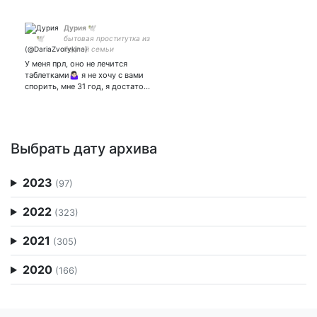
Дурия 🕊
бытовая проститутка из
бедной семьи
У меня прл, оно не лечится
таблетками🤷🏻‍♀️ я не хочу с вами
спорить, мне 31 год, я достато…
Выбрать дату архива
2023
(97)
2022
(323)
2021
(305)
2020
(166)