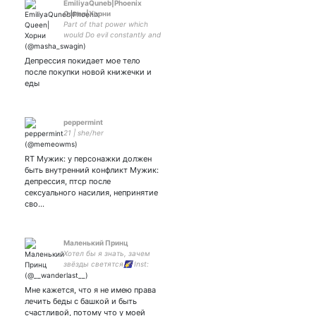
EmiliyaQuneb|Phoenix
Queen|Хорни
Part of that power which
would Do evil constantly and
constantly does good.
Депрессия покидает мое тело
после покупки новой книжечки и
еды
peppermint
21 | she/her
RT Мужик: у персонажки должен
быть внутренний конфликт Мужик:
депрессия, птср после
сексуального насилия, непринятие
сво…
Маленький Принц
Хотел бы я знать, зачем
звёзды светятся🌠 Inst:
your_saliiph
Мне кажется, что я не имею права
лечить беды с башкой и быть
счастливой, потому что у моей