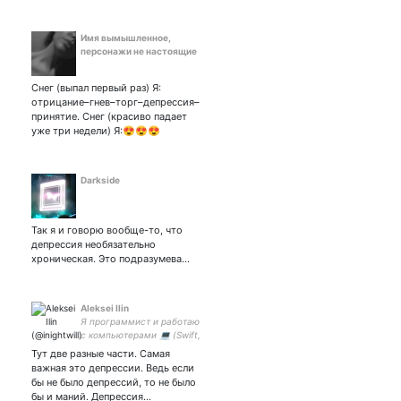
Имя вымышленное,
персонажи не настоящие
Снег (выпал первый раз) Я:
отрицание–гнев–торг–депрессия–
принятие. Снег (красиво падает
уже три недели) Я:😍😍😍
Darkside
Так я и говорю вообще-то, что
депрессия необязательно
хроническая. Это подразумева…
Aleksei Ilin
Я программист и работаю
с компьютерами 💻 (Swift,
iOS, macOS), но мне
Тут две разные части. Самая
интереснее как работает
важная это депрессии. Ведь если
человеческая программа
бы не было депрессий, то не было
🧠 #нетвойне 🤍❤️🤍🧩💙
бы и маний. Депрессия…