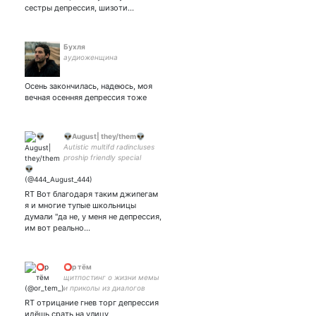
сестры депрессия, шизоти…
Бухля
аудиоженщина
Осень закончилась, надеюсь, моя
вечная осенняя депрессия тоже
👽August| they/them👽
Autistic multifd radincluses
proship friendly special
interest in their own
characters, monsters,
angels, anything mysterious
RT Вот благодаря таким джипегам
and scary 🍙🍙🍙
я и многие тупые школьницы
думали "да не, у меня не депрессия,
им вот реально…
⭕р тём
щитпостинг о жизни мемы
и приколы из диалогов
RT отрицание гнев торг депрессия
идёшь срать на улицу