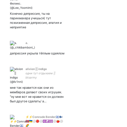
Конечно депрессия, ты на
парикмахера учишься) тут
пожизненная депрессия, апатия и
неприятие
а.
депрессия укрыла тёплым одеялом
alivion || indigo
одни тут отдыхаем ||
btsarmy
мне так нравится как они из
мемберов делают своих игрушек.
"ну мне вот не нравится он должен
был другое сделать/ а…
⚡⚡Comrade Bender🇮🇱🇫🇮
🇸🇯🇺🇦⚪🔴⚪✡️☯️☮️⚪🍅⚪
🌈