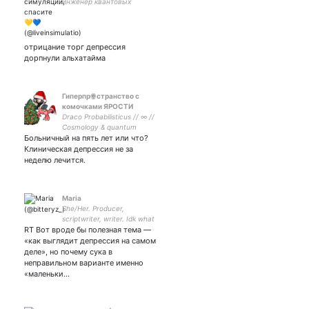
инженер квантовых
технологий не знаю как я
здесь оказалась
отрицание торг депрессия
дорпнули альхатайма
Гиперпрꙮстранство с
комочками ЯРОСТИ
Draco Probabilisticus // ∞ //
Cosmology & quantum
Больничный на пять лет или что?
physics // Transhumanist
egalitarian sentient slime //
Клиническая депрессия не за
Cavity containing a
неделю лечится.
distributed load of potatoes
Maria
She/Her. Producer,
scriptwriter, writer. Idk what
RT Вот вроде бы полезная тема —
I'm doing with my life. Either
something terrible or
«как выглядит депрессия на самом
something completely
деле», но почему сука в
incredible.
неправильном варианте именно
«маленьки…