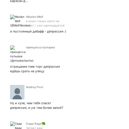
карасан д…
Woolen Wolf
в моих глазах никто не
тонет / уже одиннадцатый
год / в них сильный минус
и постоянный дебафф - депрессия :)
снегопады / и лёд / © bro
принцесса пупырка
отрицание гнев торг депрессия
идёшь срать на улицу
Andrey First
Ну и хуле, чем тебя спасет
депрессия, и уж тем более запой?
Сиди Хиди🥦
Читает вам