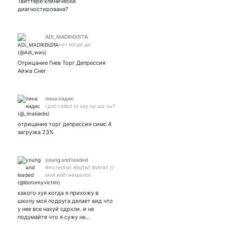
Твиттере клинически
диагностирована?
ADI_MADRIDISTA
Хули нет когда да
Отрицание Гнев Торг Депрессия
Айжа Снег
лина кидис
i just called to say ну шо ты?
отрицание торг депрессия симс 4
загрузка 23%
young and loaded
#mcredtwt #edtwt #shtwt //
мой веб-некролог
какого хуя когда я прихожу в
школу моя подруга делает вид что
у нее все нахуй сдрхли. и не
подумайте что я сужу не…