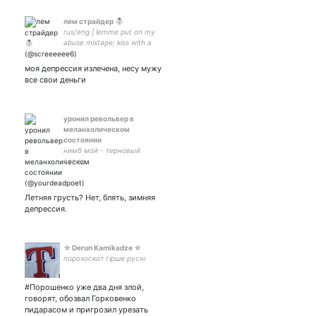
лем страйдер ☃️
rus/eng | lemme put on my
abuse mixtape; kiss with a
physchotic girl of my dreams
- пишу на фикбуке раз в
моя депрессия излечена, несу мужу
столетие -
все свои деньги
уронил револьвер в
меланхолическом
состоянии
нимб мой - терновый
венец.
Летняя грусть? Нет, блять, зимняя
депрессия.
☆ Derun Kamikadze ☆
порохоскот гірше русні
#Порошенко уже два дня злой,
говорят, обозвал Горковенко
пидарасом и пригрозил урезать