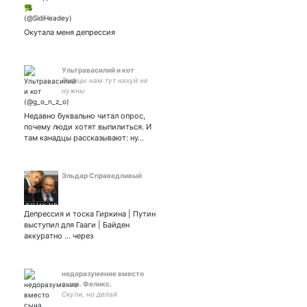
Окутала меня депрессия
Ультравасилий и кот
Творцы нам тут нахуй не
нужны
Недавно буквально читал опрос,
почему люди хотят выпилиться. И
там канадцы рассказывают: ну…
Эльдар Справедливый
Депрессия и тоска Гиркина | Путин
выступил для Гааги | Байден
аккуратно ... через
недоразумение вместо
сына. Феликс.
Скули, но делай