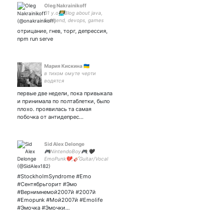
Oleg Nakrainikoff
31 y.o👨🏼‍💻Blog about java,
frontend, devops, games
and my life
отрицание, гнев, торг, депрессия,
npm run serve
Мария Кискина 🇺🇦
в тихом омуте черти
водятся
первые две недели, пока привыкала
и принимала по полтаблетки, было
плохо. проявилась та самая
побочка от антидепрес…
Sid Alex Delonge
🎮NintendoBoy🎮;🖤
EmoPunk💔;🎸Guitar/Vocal
🎤!!Stockholm Syndrome!!🤘
#StockholmSyndrome #Emo
#Сентябрьгорит #Эмо
#Вернимнемой2007й #2007й
#Emopunk #Мой2007й #Emolife
#Эмочка #Эмочки…