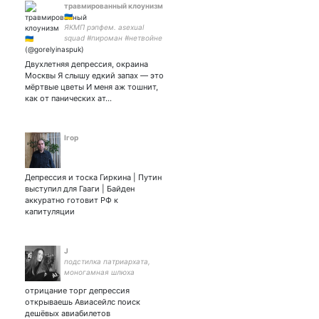
травмированный клоунизм
🇺🇦
ЯКМП рэпфем. asexual
squad #пироман #нетвойне
#приколыптср не
взаимная. рождённый
Двухлетняя депрессия, окраина
проиграть. открыты
Москвы Я слышу едкий запах — это
комиши. мій Андрюша —
мёртвые цветы И меня аж тошнит,
как от панических ат…
Ігор
Депрессия и тоска Гиркина | Путин
выступил для Гааги | Байден
аккуратно готовит РФ к
капитуляции
J
подстилка патриархата,
моногамная шлюха
отрицание торг депрессия
открываешь Авиасейлс поиск
дешёвых авиабилетов