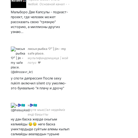
любой. Основной канал - -
грязные подкасты с
Мальборо Две Капсулы - подкаст-
простыми людьми По
проект, где человек может
вопросам сотрудничества
рассказать свою "грязную"
писать в директ
историю, а миллионы других
узнаю…
лисья рыбка ♡⁷ | jin - my
safe place.
мультифандомщица | мой
потус ♥️
у споти депрессия После sexy
nukim включил silent cry умоляю-
это буквально "я плачу и дрочу"
н🫐🇰🇿
гоуте мью//ал недейміз
енді бақытты
ну дан баска жерде окыгым
болыңдар//16y.o//🇰🇿💙💛
келмейды 😓😓 неге баска
униктердыде суйтым алемы кылып
салмайды аеалардын турыне