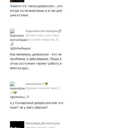
Знаете что такое депрессия....это
когда ты не вывозишь и в час дня
уже в говно
Королева Автосборки🦪
Делаю игры, пью пиво,
рассылаю открытки. В
принципе, все.
Как минимум, депрессия - это не
проблема, а заболевание. Люди в
этом состоянии теряют работу и
многое дру…
moonshine🤍💚
|правая палочка твикс: |
а у Гончаровой депрессия или что
пхах? чё у неё с ебалом?
Мальборо Две Капсулы
Героем может стать