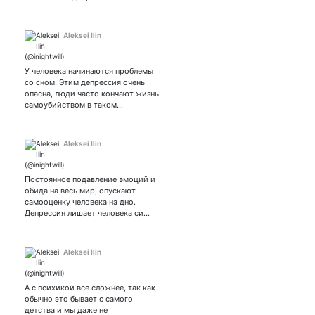
💛🧩🤍💙🤍
Aleksei Ilin
У человека начинаются проблемы
со сном. Этим депрессия очень
опасна, люди часто кончают жизнь
самоубийством в таком…
Aleksei Ilin
Постоянное подавление эмоций и
обида на весь мир, опускают
самооценку человека на дно.
Депрессия лишает человека си…
Aleksei Ilin
А с психикой все сложнее, так как
обычно это бывает с самого
детства и мы даже не