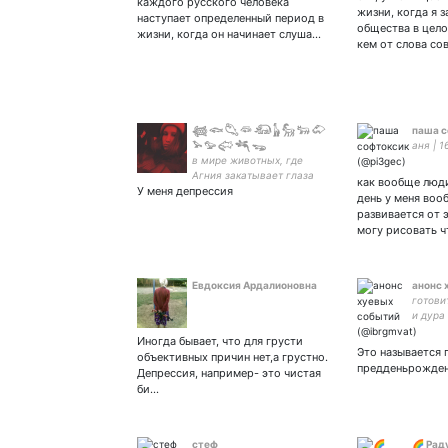
каждого русского человека
жизни, когда я 
наступает определенный период в
общества в цело
жизни, когда он начинает слуша…
кем от слова со
𓆉 𓆟 𓆡 𓆛 𓃰 𓃱 𓃵 𓃽 𓄁
паша 
𓅩 𓅰 𓅾 𓆈 𓆌
аня | 16
в мире животных, где
Агния закатывает глаза
как вообще люд
У меня депрессия
день у меня воо
развивается от 
могу рисовать 
Евдоксия Ардалионовна
анонс 
готови
и дура
Иногда бывает, что для грусти
Это называется 
объективных причин нет,а грустно.
предденьрожден
Депрессия, например- это чистая
би…
стеф
🌈 Рад