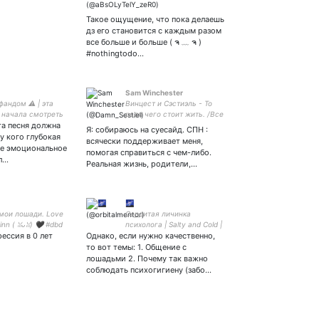
лса хам
ими умумий
Такое ощущение, что пока делаешь
а тасир
дз его становится с каждым разом
айди)
все больше и больше ( ຈ ﹏ ຈ )
#nothingtodo…
Sam Winchester
андом ⚠️ | эта
Винцест и Сэстиэль - То
 начала смотреть
ради чего стоит жить. /Все
та песня должна
| схожу с ума с 한국
пейринги имеют шанс на
Я: собираюсь на суесайд. СПН :
стоковедении |
существование. /
у кого глубокая
всячески поддерживает меня,
божаю 💜🔆 |
ое эмоциональное
помогая справиться с чем-либо.
, Рощиа 🐻
л…
Реальная жизнь, родители,…
🌌
мои лошади. Love
Сердитая личинка
inn ( ꈍᴗꈍ) 🖤 #dbd
психолога | Salty and Cold |
ессия в 0 лет
mc
Однако, если нужно качественно,
Miles away from: | My art
page: | (ru)/(eng) | 🇷🇺
то вот темы: 1. Общение с
лошадьми 2. Почему так важно
соблюдать психогигиену (забо…