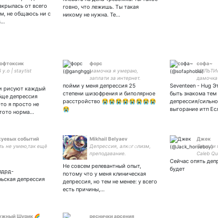
ностальгические
нима бў
закрылась от всего
говно, что лежишь. Ты такая
настроения
твитлар
м, не общаюсь ни с
никому не нужна. Те…
маносиг
в…
кўрсатм
софтоксик
форс
софа~
 y.o | staytist
мамочка я умераю,
МУЛЬТИф
заплати за интернет.
дамочка
пойми у меня депрессия 25
Seventeen - Hug Э
наруто 
и рисуют каждый
어 на во
степени шизофрения и биполярное
быть знакома тем 
бще депрессия
люблю о
расстройство 😭😭😭😭😭😭😭😭
депрессия/сильн
это я просто не
Щибериа
😭
выгорание итп Ес
чтото норма…
хуевых событий
Mikhail Belyaev
Джек
ть не умею,так ещё
Депрессия, алк𝚘г𝚘лизм,
Лошади 
преподавание.
Caleb Qu
Одиночество.
Сейчас опять депр
#scp #d
Не совсем релевантный опыт,
Политех/JetBrains
будет
пдрд-
потому что у меня клиническая
Research.
ьская депрессия
депрессия, но тем не менее: у всего
есть причины,…
ужный Шурик 🌈
реснички арсения