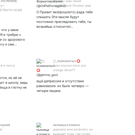
 ПО РОНПЕ
Почему мир такой
вут
прекрасный Почему мир
ЕТВИЧУ НСФВ
такой ужасный
О Привет яизпрошлого) рада тебя
Т❗Полиаморная
слышать Эти мысли будут
 danganronpa.
постоянно преследовать тебя, ты
а
возьмёшь относител…
 что у меня
 и требую с
 и со здорового
огу я сми…
🚬 психопатыч ⭕️
й я питса
does anyone have any
orange slices??
#russianSpäherin #ISTP
тся, но ей не
#excelsior #bringKHRback
ещё депрессия и отсутствие
дит в школу, ведь
равновесия. их было четверо —
Пища в глотку не
четыре пацана.
rayood
пьяница и плакса
er
дорожка моя ветвляет, но
выводит туда, где успех