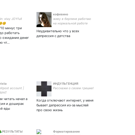
кофевино
n: stay JOYfull
живу в берлине работаю
😚😚
на нормальной работе
/10 минус три
Неудивительно что у всех
адо работать
депрессия с детства
о ожидание денег
аю чт…
vista
ИНДУЛЬГЕНЦИЯ
hitpost account |
Расскажи о своем грешке!
АУНТ
и читать начал а
Когда отключают интернет, у меня
ссия и доширак
бывает депрессия из-за мыслей
ой еды
про свою жизнь
🎄РЕЗУЛЬТАТЫ
Форматирование