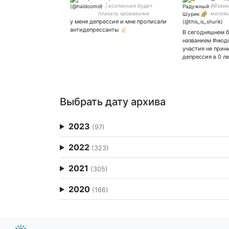
☻ | вселенная будет
#Взаим
плакать кровавыми
мелома
у меня депрессия и мне прописали
слезами. | на пиво - 4276
🎵📻 | 
5500 9790 4216
года ♂️
антидепрессанты ✌🏻
В сегодняшнем 
21.10.1
названием #нюд
участия не прин
депрессия в 0 л
Выбрать дату архива
2023
(97)
2022
(323)
2021
(305)
2020
(166)