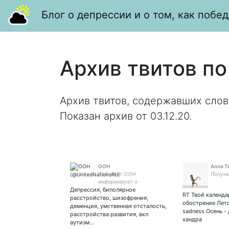
Блог о депрессии и о том, как побед
Архив твитов по
Архив твитов, содержавших слов
Показан архив от 03.12.20.
ООН
Алла Т
Веб-сайт ООН
Полун
информирует о
Депрессия, биполярное
деятельности ООН в штаб-
RT Твой календар
квартире Организации в
расстройство, шизофрения,
обострение Лет
Нью-Йорке и во всем
деменция, умственная отсталость,
sadness Осень -
мире. Ретвиты могут не
расстройства развития, вкл
хандра
отражать официальную
аутизм…
позицию ООН.