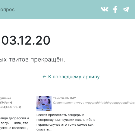
вопрос
03.12.20
ых твитов прекращён.
← К последнему архиву
хуилька
твинти JIN DAY
◀▶Рок◀
Ohmmmmmmyyyyyyyyggghghhhhhhhgggggggggdhdhsjsixudb
ки◀▶Marvel◀
◀▶Аниме◀
неееет приплетать гендеры и
еждение: много
равда депрессия и
неопронаунсы неуважительно ибо в
 любви к Реборну
логу?... Типа, это
первом случае это тоже самое как
уже не назовешь,
сказать…