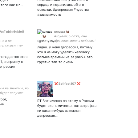
где я
сердца и поранилась об его
того как я п…
осколки. #депрессия #чувства
#зависимость
АнГ вЫпИл МоЙ
ксюша 🦦
#soyeon; о боже, она
не и не
вознесла меня к небесам!
те. смысл что-
моя малышка – мг и гг
ладно. у меня депрессия, потому
сать
группы, много плачу и
что я не могу уделять человеку
вообще софт дебил
попадается стоя.
больше времени из-за учебы. это
1, я спрыгну с
грустно так-то очень
депрессия
❌ Bellfast107 ❌
мы не знакомы, но
 будет получше
торг,
RT Вот именно по этому в России
ие
будет экономическая катастрофа а
ни какая нибудь затяжная
депрессия…