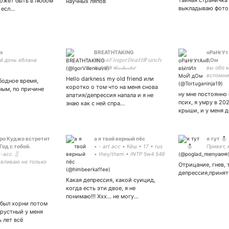
тайная страничка 
может быть в любом
научных ляпов
выкладываю фото 
 есл…
s
BREATHTAKING
оРаНгУт
й дочь еблана
#𝔽𝕚𝕧𝕖𝔽𝕚𝕟𝕘𝕖𝕣𝔻𝕖𝕒𝕥𝕙ℙ𝕦𝕟𝕔𝕙
дОм
#𝒫𝒮𝟦 #𝒰𝓃𝒸𝒽𝒶𝓇𝓉𝑒𝒹
вы обо м
#𝒟𝑒𝓋𝒾𝓁𝑀𝒶𝓎𝒞𝓇𝓎 #ResidentEvil
вспомни
Hello darkness my old friend или
бодное время,
#ʟᴏɢᴀɴ #HughJackman
либо пи
коротко о том что на меня снова
ным, по причине
#Cyberpunk2077 #StarWars
ну мне постоянно 
апатия/депрессия напала и я не
псих, я умру в 202
знаю как с ней спра…
крыши, и у меня 
ро Куджо встретит
а я твой верный пёс
я тут ⛄️
Год с тобой.
• - art acc • Кёш • 17 • rus
Привет, 
-acc. ||
• they/them • INTP 5w4 549
со мной
вливаю не только
sp/sx • Mads Mikkelsen 💙 •
Отрицание, гнев, 
но и твоё сердце. ||
депрессия,принят
да рад видеть тебя в
Какая депрессия, какой суицид,
дм. 💕 || Автор юпа:
когда есть эти двое, я не
ий отец:
понимаю!!! Ххх... не могу...
 был хорни потом
грустный у меня
 лет всё