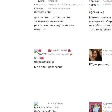
кувшин
ru/ua/p
потерянный били джин, и я
487474
не срал в кувшин
покраск
депрессия — это агрессия,
Маме от меня ну
загнанная в личность,
я училась и уби
разрушающая саму личность
от собаки котор
изнутри.
того ни другого
🌺SWEET SOUR🌺
хартос
Letters to myself 🦋
Альита
RT депрессия / т
Мой отец депрессия
RusRainbow
дорим
Кант жив.
Здравс
больны