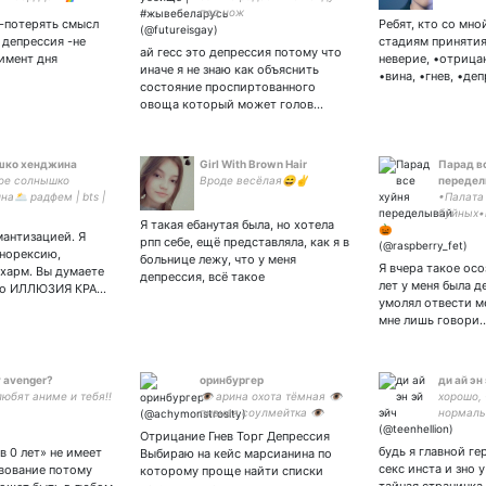
под нож
 -потерять смысл
Ребят, кто со мно
 депрессия -не
стадиям принятия
ай гесс это депрессия потому что
имент дня
неверие, •отрицан
иначе я не знаю как объяснить
•вина, •гнев, •де
состояние проспиртованного
овоща который может голов…
шко хенджина
Girl With Brown Hair
Парад в
ое солнышко
Вроде весёлая😄✌
передел
а🌥️ радфем | bts |
•Палата
жка и территория
буйных•
Я такая ебанутая была, но хотела
ная от
•He/Him
мантизацией. Я
рпп себе, ещё представляла, как я в
ения♡→ бсд мои
прислал
норексию,
больнице лежу, что у меня
•моя ду
Я вчера такое осоз
харм. Вы думаете
депрессия, всё такое
таро ☀️
лет у меня была д
 это ИЛЛЮЗИЯ КРА…
• ауф•
умолял отвести ме
мне лишь говори
y avenger?
оринбургер
ди ай эн
любят аниме и тебя!!
👁️ арина охота тёмная 👁️
хорошо, 
пивная соулмейтка 👁️
нормаль
закрыт очка 👁️
Отрицание Гнев Торг Депрессия
будь я главной г
в 0 лет» не имеет
Выбираю на кейс марсианина по
секс инста и зно 
твование потому
которому проще найти списки