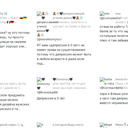
ita ⛓️
🧸🖇🖤депрессивный
ння
/her • fluent 🇷🇺🇺🇦
утенок диана🖤🧸🖇
☆ ## yeri
rning 🇫🇷🇩🇪 •
обленилась лениться и
buddy!! 
sion • люблю антона
скучает по Гейбу и Бретту.
отзыв на работу 7
 | pr student |
замужем за пылесосом,
балла за то что н
сия? ну это потому
 capitalism with
потому что хорошо сосёт.
остальные понятн
ишь, ты просто
мать кицунэ. ублюди –
плюс я там забыв
 улице на свежем
нахуй. ♡♡♡ я еще кстати
RT мем «депрессия в 0 лет» не
удет хорошо ули…
даша.
имеет права на существование
потому что депрессия может быть
в любом возрасте и даже если
под…
🖤Domovoy🖤
hasta la 
чально здесь была
мой твиттер чисто для
Паша | s
 | дикий кот |
моих мыслей, неважно
АРТ АКК
сколько здесь будет
хера я Флэша уолл
осили придумать
подписчиков. да это наша
Депрессия в 0 лет
у него там депре
орые можно
помойка пупсик ❤️
вместо нормальн
я дизайна мужских
едложил и те…
ерный чаркс❄️🍾
я сегодня буду спать
Моря☃️