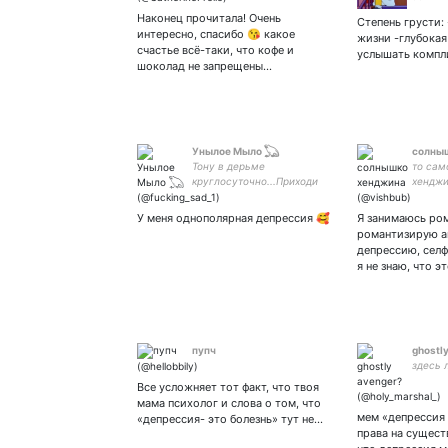
Наконец прочитала! Очень
Степень грусти:
интересно, спасибо 😘 какое
жизни -глубокая
счастье всё-таки, что кофе и
услышать компл
шоколад не запрещены…
Унылое Мыло 𓆏
солны
Тону в дерьме
то сам
круглосуточно...Приходи
хенджин
вместе потонем...Блять
поддер
Мы в этой комнате.
свобод
У меня однополярная депрессия 🥰
Я занимаюсь ро
осужд
романтизирую а
бсд♡
депрессию, селф
я не знаю, что
пупч
ghostl
здесь 
Все усложняет тот факт, что твоя
мама психолог и слова о том, что
мем «депрессия 
«депрессия- это болезнь» тут не…
права на сущес