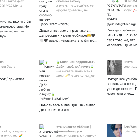
l раз такое дело
сколько захочу
ОПРОСА
2094402429 на
я спать, не мешайте, не
Меня зо
у в зелёный👉🏻👈🏻
будите до весны, не
Моря❗Р
будите до 03.00 тогда
КОНТЕН
звезды красивые🌃🌠
би. jjba,
жно только что бы
Закрытк
рала-помогала. Но
Иногда я забываю,
Дада) знаю, умею, практикую...
ая не может ни
БЛЯТЬ ДЕПРЕССИЯ
депрессия - у меня любимое😁🖤
 нуж…
себя того же, что
🤍🖤 ладно, ненавижу это фигню...
человека. Ну не м
ка
🍃Ками-чан гордая мать
никто
 Альберта
Даби|| люблю Атсуму🍃
мне поху
Вы можете звать меня
Ками✨||не взаимная||не
орг / принятие
Вокруг все улыбаю
знаю, что делать со
весело. Она не хо
своими чувствами||парная
у нее депрессия. 
с Атсуму)||стэнерка
лезет, она с лю…
Кенмы||infp||я блять
бешеная
Помолилась а мне Чун Юнь выпал
Депрессия в 0 лет
е
хтоническое уöбище |
Arm Wee
твуйте, я ведьма с
#жывебеларусь
role-play
м сердцем 🌈
самые радостные пойдут