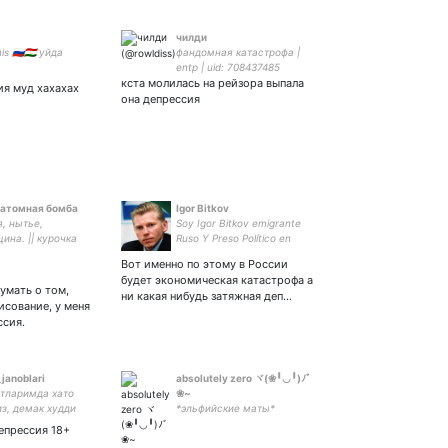
чилди
s 🇷🇺🇹🇯 уйда
фандомная катастрофа |
entp | uid: 708437485
кста молилась на рейзора выпала
я муд хахахах
она депрессия
 атомная бомба
Igor Bitkov
, нытье,
Soy Igor Bitkov emigrante
на. || курочка
Ruso Y Preso Político en
 bnha, kny, hq, nrt,
Guatemala llevo más de 5
Вот именно по этому в России
in impact. ||
años esperando justicia para
будет экономическая катастрофа а
infp, эфвл
mí familia.
умать о том,
ни какая нибудь затяжная деп…
исование, у меня
ссия.
_janoblari
absolutely zero ヾ(❀╹◡╹)ﾉﾞ
итларимда хато
❀~
з, демак худди
*эльфийские маты*
ўйланган! Ёки мен
епрессия 18+
м адашганман,