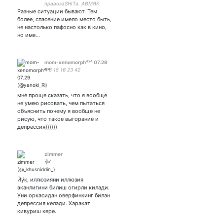
правозаSHITа. АВМЯК
Разные ситуации бывают. Тем
1488193774013
более, спасение имело место быть,
не настолько пафосно как в кино,
но име…
mom-xenomorph⁴ˣ⁴ 07.29
4 8 15 16 23 42
мне проще сказать, что я вообще
не умею рисовать, чем пытаться
объяснить почему я вообще не
рисую, что такое выгорание и
депрессия))))))
zimmer
🎶
Йу́к, иллюзияни иллюзия
эканлигини билиш огирли килади.
Уни оркасидан оверфинкинг билан
депрессия келади. Харакат
кивуриш кере.