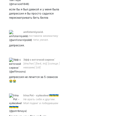
если бы я был девкой и у меня была
депрессия я бы просто садился
пересматривать бить билла
amfoterniyoxid.
ага поставила кинематику
на фон типа умная.
депрессия.
Эфф с веточкой сирени`
|she/her| |5w4, intj| |солнце |
невзаим| |сб|
депрессия не лечится за 5 сеансов
😭😭
Irina Pot - хуйвойне!🇺🇦🇺🇦🇺🇦
Не врать себе и другим.
Мой подвиг в победившем
пластмассовом мире. Так
себе подвиг, за не
имением других.