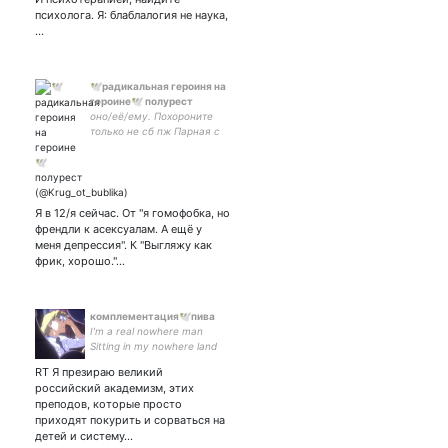
психолога. Я: блаблалогия не наука,
…
🕊радикальная героиня на
героине🕊 полурест
оно/её/ему. Похороните
только не сб пж Парная с
солнышком женой: К
полуресту: У меня охуела
жизнь. Психика сдаёт
совсем.
Я в 12/я сейчас. От "я гомофобка, но
френдли к асексуалам. А ещё у
меня депрессия". К "Выгляжу как
фрик, хорошо."…
комплементация🕊пива
I'm a real nowhere man
Sitting in my nowhere land
Making all my nowhere plans
RT Я презираю великий
for nobody ✨SPACE
российский академизм, этих
COWBOY✨
преподов, которые просто
приходят покурить и сорваться на
детей и систему…