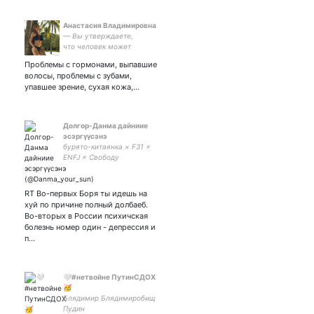
Анастасия Владимировна
— Вы утверждаете,
что человек может
поднять себя за волосы?
Проблемы с гормонами, выпавшие
— Обязательно!
волосы, проблемы с зубами,
Мыслящий человек просто
упавшее зрение, сухая кожа,…
обязан время от времени
это делать!
Долгор-Данма дайниие
эсэргүүсэнэ
бурято-китаянка × F31 ×
ENFJ × Свободу
бурятскому народу! ×
агентесса цру, гордая
кочевница и бурятская
RT Во-первых Боря ты идешь на
националистка /ШУТ ×
хуй по причине полный долбаеб.
she/they × Журналистка
Во-вторых в России психичская
болезнь номер один - депрессия и
п…
🤍#нетвойне ПутинСДОХ
🥳
Блядимир Блядимиробищ
Пудин