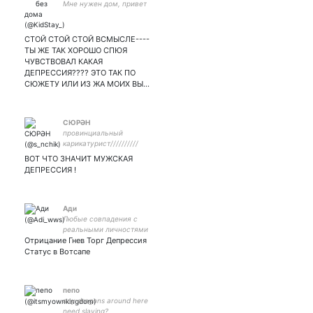
Мне нужен дом, привет
СТОЙ СТОЙ СТОЙ ВСМЫСЛЕ----
ТЫ ЖЕ ТАК ХОРОШО СПЮЯ
ЧУВСТВОВАЛ КАКАЯ
ДЕПРЕССИЯ???? ЭТО ТАК ПО
СЮЖЕТУ ИЛИ ИЗ ЖА МОИХ ВЫ…
СЮРӘН
провинциальный
карикатурист//////////
культурный
ВОТ ЧТО ЗНАЧИТ МУЖСКАЯ
террорист\\\\\\\\\
ДЕПРЕССИЯ !
Ади
Любые совпадения с
реальными личностями
Отрицание Гнев Торг Депрессия
случайны.
Статус в Вотсапе
пепо
any dragons around here
need slaying?