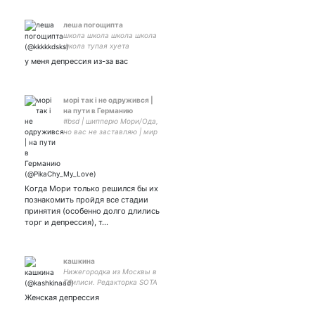
леша погощипта
школа школа школа школа
школа тупая хуета
у меня депрессия из-за вас
морі так і не одружився |
на пути в Германию
#bsd | шипперю Мори/Ода,
но вас не заставляю | мир
и спокойствие | хаотик
информация про Мори|
парная с закрытка
Когда Мори только решился бы их
познакомить пройдя все стадии
принятия (особенно долго длились
торг и депрессия), т…
кашкина
Нижегородка из Москвы в
Тбилиси. Редакторка SOTA
Женская депрессия