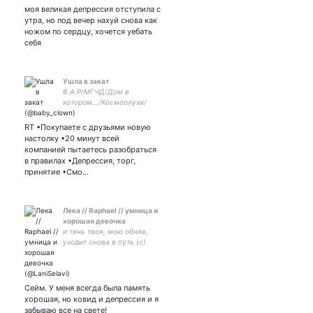
моя великая депрессия отступила с
утра, но под вечер нахуй снова как
ножом по сердцу, хочется уебать
себя
Ушла в закат
B.A.P/МГЧД/Дом в
котором.../Космоолухи/
Мир Вальдиры
RT •Покупаете с друзьями новую
настолку •20 минут всей
компанией пытаетесь разобраться
в правилах •Депрессия, торг,
принятие •Смо…
Лека // Raphael // умница и
хорошая девочка
и тень твоя, мою обняв,
уходит снова в путь (с)
#ничегонеидетпоплану
птица, янтарь
поднебесной, золотое перо
| Воланд, сердце мое
Сейм. У меня всегда была память
хорошая, но ковид и депрессия и я
забываю все на свете!