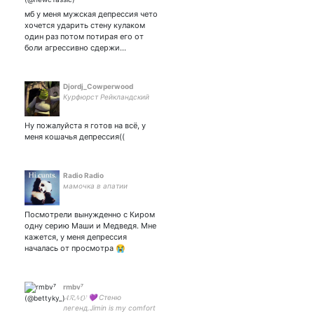
мб у меня мужская депрессия чето
хочется ударить стену кулаком
один раз потом потирая его от
боли агрессивно сдержи…
Djordj_Cowperwood
Курфюрст Рейкландский
Ну пожалуйста я готов на всё, у
меня кошачья депрессия((
Radio Radio
мамочка в апатии
Посмотрели вынужденно с Киром
одну серию Маши и Медведя. Мне
кажется, у меня депрессия
началась от просмотра 😭
rmbv⁷
𝓐𝓡𝓜𝓨 💜 Стеню
легенд.Jimin is my comfort