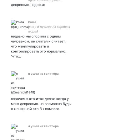
депрессия. недосып
Рома
живу в пузыре из хороших
людей
недавно мы спорили с одним
человеком. он считал и считает,
что манипулировать и
контролировать это нормально,
"что…
я ушел из твиттера
впрочем я это итак делаю когда у
меня депрессия. но возможно будь
я женщиной это бы помогло
я ушел из твиттера