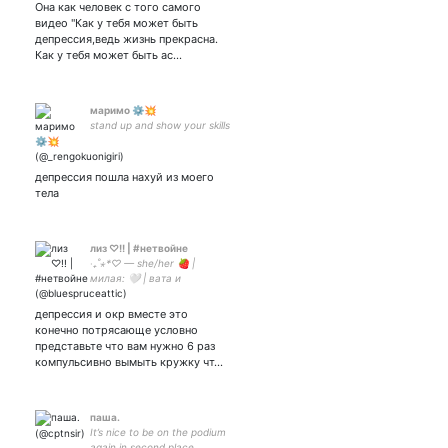
Она как человек с того самого
people
видео "Как у тебя может быть
депрессия,ведь жизнь прекрасна.
Как у тебя может быть ас…
маримо ⚙️💥
stand up and show your skills
депрессия пошла нахуй из моего
тела
лиз ♡!! | #нетвойне
‧₊˚⋆*♡ — she/her 🍓 |
милая: 🤍 | вата и
аполитичные сразу нахуй |
#нетвойне
депрессия и окр вместе это
#нетвойнесукраиной
конечно потрясающе условно
представьте что вам нужно 6 раз
компульсивно вымыть кружку чт…
паша.
It’s nice to be on the podium
again in second place.