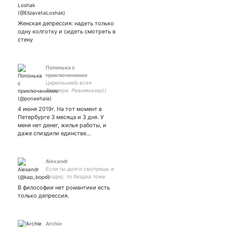
Женская депрессия: надеть только
одну колготку и сидеть смотреть в
стену
Попонька с
приключениями
ЦирюльникЪ всея
Твиттера. Реанимахер))
Финалист конкурса ESTEL
COLOR LIFE 2021. В общем
4 июня 2019г. На тот момент в
руки не из жопы, а вот
Петербурге 3 месяца и 3 дня. У
жопа-с приключениями
меня нет денег, жилья работы, и
даже спиздили единстве…
Alexandr
Если ты долго смотришь в
бездну, то бездна тоже
смотрит в тебя.
В философии нет романтики есть
только депрессия.
Archie