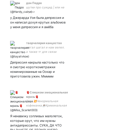
дон Педро
шутки про суицид | или не
шутки
у Джерарда Уэя была депрессия и
он написал дохуя крутых альбомов
у меня депрессия и я амёба
творчелярия канцество
шагал шагал и нам велел.
а также тг для связи
Депрессия накрыла настолько что
я смотрю короткометражки
номинированные на Оскар и
приготовила ужин. Ммммм
🫀Слишком эмоциональная
мразь🫀
Эрза💥Ненормальная
кофеманка☕Криминальная
принцесса 👑Блокатор чувств
🔪Фильтратор чужих эмоций 🚬
Я ненавижу сопливых малолеток,
Хранитель чужих воспоминаний
которые орут, что им нужны
🎬Или
антидепрессанты. СУКА, ДА ЧТО
хуйпойми,какменяназывалиещё