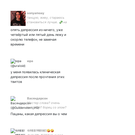
sonyamoay
танцую, живу, стараюсь
становиться лучше. 💸 на
новые трусы: 5536 9139
опять депрессия из ничего, уже
3789 1188
четвёртый или пятый день лежу и
скорлю телефон, не замечая
времени
юра
у меня появилась клиническая
депрессия после прочтения этих
твитов
Васяндерсон
Мастер слова? очень
сильный? борец со злом?
Пацаны, какая депрессия вы о чем
ꀈꈤꂪꁲꍬꌦꉢꂵꁲꀊꂅꉧ🤪🤪