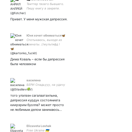
Твиттер твоего бывшего.
Пишу книгу в закрепе.
Продюсер. Снимаю Ютуб-
шоу и контент для брендов.
Привет. У меня мужская депрессия.
Любите меня или идите на
хуй.
Юня хочет обниматься🦋
Спотыкаюсь, выходя из
комнаты. //мультифд !
твичфд, ск1! //
фем.взгляды// щитпост и
тупые шутки// плакса
Дима Коваль – если бы депрессия
была человеком
василена
БЕРИ Оладьууу, на удачу
🍀
того улэлээн сагалаатахпына,
депрессия курдук состояниега
киирэрим буолла? может просто
не любимым делом занимаюсь…
Elizaveta Loshak
Free Ukraine 🇺🇦