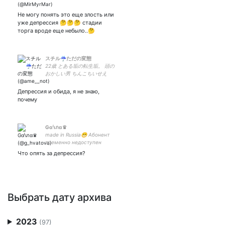
Не могу понять это еще злость или
уже депрессия 🤔🤔🤔 стадии
торга вроде еще небыло..🤔
スチル☔ただの変態
22歳 とある垢の転生垢。 頭の
おかしい男 ちんこちいせえ
よ。 普通の人より小さいよ 平
均以下だよ。 ﾌﾄｯﾃﾙﾖｯ ヘッダ
Депрессия и обида, я не знаю,
ー ふうさん
почему
Gαˡıภα♛
made in Russia😁 Абонент
временно недоступен
Пожалуйста, не звоните
Что опять за депрессия?
больше🖕
Выбрать дату архива
2023
(97)