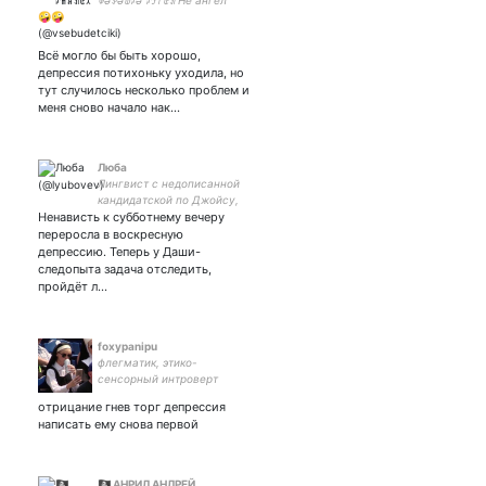
ꂈәꉣәꅐꉢә ꉢꌦ꒕ꂅꀊ Не ангел
Всё могло бы быть хорошо,
депрессия потихоньку уходила, но
тут случилось несколько проблем и
меня сново начало нак…
Люба
Лингвист с недописанной
кандидатской по Джойсу,
Ненависть к субботнему вечеру
преподаватель
английского языка.
переросла в воскресную
депрессию. Теперь у Даши-
следопыта задача отследить,
пройдёт л…
foxypanipu
флегматик, этико-
сенсорный интроверт
отрицание гнев торг депрессия
написать ему снова первой
🏴‍☠️ АНРИЛ АНЛРЕЙ