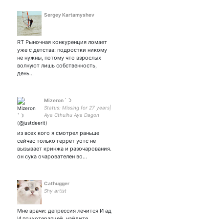
Sergey Kartamyshev
RT Рыночная конкуренция ломает
уже с детства: подростки никому
не нужны, потому что взрослых
волнуют лишь собственность,
день…
Mizeron `☽
Status: Missing for 27 years|
Aya Cthulhu Aya Dagon
из всех кого я смотрел раньше
сейчас только геррет уотс не
вызывает кринжа и разочарования.
он сука очарователен во…
Cathugger
Shy artist
Мне врачи: депрессия лечится И ад
И психотерапией, найдите