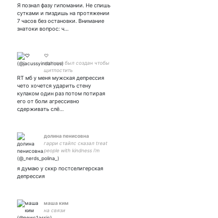
Я познал фазу гипомании. Не спишь
сутками и пиздишь на протяжении
7 часов без остановки. Внимание
знатоки вопрос: ч…
♡
этот акк был создан чтобы
щитпостить
RT мб у меня мужская депрессия
чето хочется ударить стену
кулаком один раз потом потирая
его от боли агрессивно
сдерживать слё…
долина пенисовна
гарри стайлс сказал treat
people with kindness i’m
bimbo
я думаю у сккр постселигерская
депрессия
маша ким
на связи