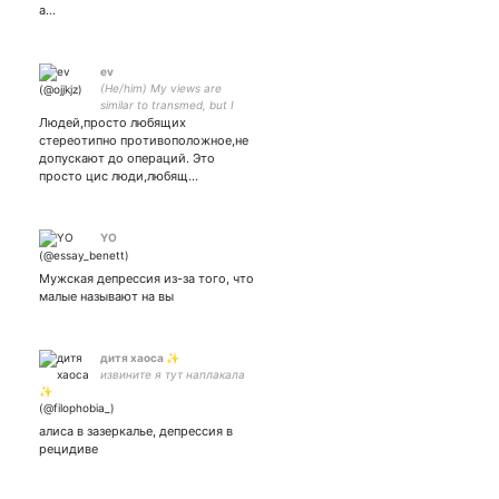
а…
ev
(He/him) My views are
similar to transmed, but I
Людей,просто любящих
don't support the tRuE💢
people (Eng/ru/ukr)
стереотипно противоположное,не
допускают до операций. Это
просто цис люди,любящ…
YO
Мужская депрессия из-за того, что
малые называют на вы
дитя хаоса ✨
извините я тут наплакала
алиса в зазеркалье, депрессия в
рецидиве