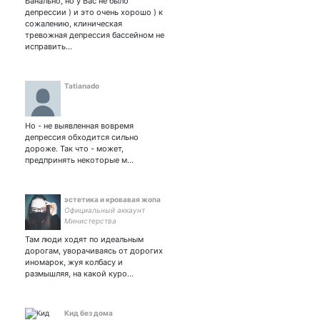
Банально, но у Вас не было
#нетвойне #нетфашизму
депрессии ) и это очень хорошо ) к
сожалению, клиническая
тревожная депрессия бассейном не
исправить…
Tatianado
Но - не выявленная вовремя
депрессия обходится сильно
дороже. Так что - может,
предпринять некоторые м…
эстетика и кровавая жопа
Официальный аккаунт
Министерства
сложившихся ситуаций.
Там люди ходят по идеальным
дорогам, уворачиваясь от дорогих
иномарок, жуя колбасу и
размышляя, на какой куро…
Кид без дома