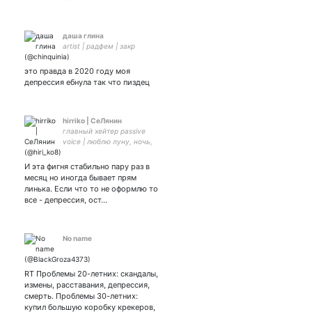
даша глина
artist | радфем | закр
это правда в 2020 году моя
депрессия ебнула так что пиздец
hirriko | СеЛянин
главный хейтер passive
voice | люблю луну, ночь,
зиму и ХуаЛяней😌 Пить
сок!!! и чай | пытаюсь
И эта фигня стабильно пару раз в
активно понять Дао👀
месяц но иногда бывает прям
линька. Если что то не оформлю то
все - депрессия, ост…
No name
RT Проблемы 20-летних: скандалы,
измены, расставания, депрессия,
смерть. Проблемы 30-летних:
купил большую коробку крекеров,