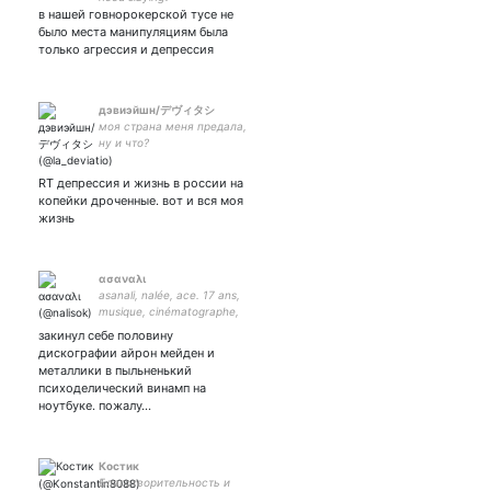
в нашей говнорокерской тусе не
было места манипуляциям была
только агрессия и депрессия
дэвиэйшн/デヴィタシ
моя страна меня предала,
ну и что?
RT депрессия и жизнь в россии на
копейки дроченные. вот и вся моя
жизнь
ασαναλι
asanali, nalée, ace. 17 ans,
musique, cinématographe,
poésie et bibliophilia
закинул себе половину
дискографии айрон мейден и
металлики в пыльненький
психоделический винамп на
ноутбуке. пожалу…
Костик
Благотворительность и