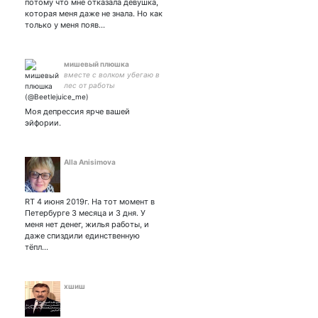
потому что мне отказала девушка,
которая меня даже не знала. Но как
только у меня появ…
мишевый плюшка
вместе с волком убегаю в
лес от работы
Моя депрессия ярче вашей
эйфории.
Аlla Anisimova
RT 4 июня 2019г. На тот момент в
Петербурге 3 месяца и 3 дня. У
меня нет денег, жилья работы, и
даже спиздили единственную
тёпл…
хшиш