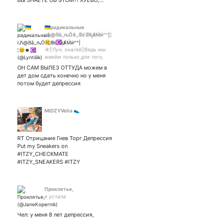
ВЫ ЗНАЕТЕ ОБ ЭТОМ?! ХУЕВО,…
🇺🇦радикальные
rᏁ@Յâ_ҧÖ∂_ᙢέᙡᶄȺḾӥ^^|¦
☹︎☻︎☪
☆|¦Лун, она/её|¦Ведь мы
живём только для того,
чтобы завтра сдохнуть|
ОН САМ ВЫЛЕЗ ОТТУДА можем в
¦Спину выпрямь, чё как
дет дом сдать конечно но у меня
креветка сидишь|¦Рельсы,
потом будет депрессия
шпалы, кирпичи, в тебя
летит струя мочи|¦☆
MIDZYVelia 👟
RT Отрицание Гнев Торг Депрессия
Put my Sneakers on
#ITZY_CHECKMATE
#ITZY_SNEAKERS #ITZY
Проклятье,
я устала
Чел: у меня 8 лет депрессия,