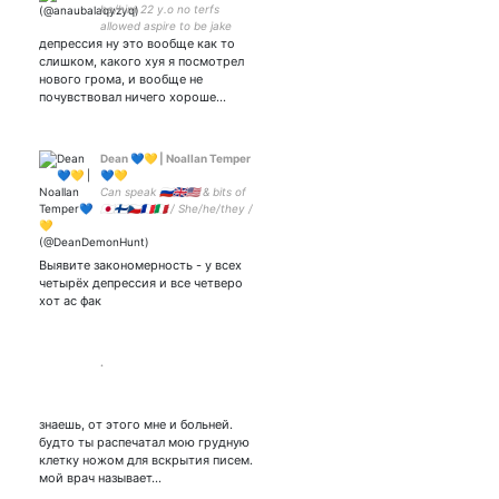
he/him 22 y.o no terfs
allowed aspire to be jake
депрессия ну это вообще как то
peralta or choi yeonjun when
I grow up
слишком, какого хуя я посмотрел
нового грома, и вообще не
почувствовал ничего хороше…
Dean 💙💛 | Noallan Temper
💙💛
Can speak 🇷🇺🇬🇧🇺🇸 & bits of
🇯🇵🇫🇮🇨🇿🇫🇷🇮🇹 / She/he/they /
intp / Capcom games' fan
(esp RE & DMC) / Ветеран
ЦДМ 16.05.21
Выявите закономерность - у всех
четырёх депрессия и все четверо
хот ас фак
.
знаешь, от этого мне и больней.
будто ты распечатал мою грудную
клетку ножом для вскрытия писем.
мой врач называет…