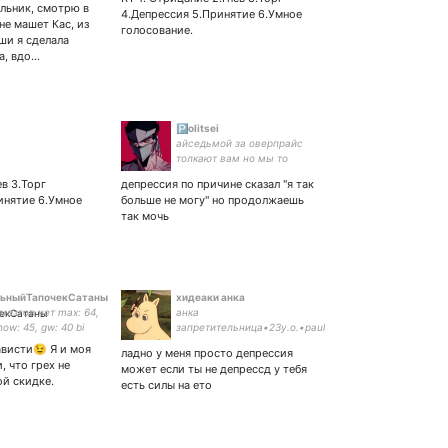
виттеру, поэтому я
особенно мат.Убегайте сразу! Ретвит
льник, смотрю в
4.Депрессия 5.Принятие 6.Умное
 Бать superb
не=одобрямс
не машет Кас, из
голосование.
~
ши я сделала
а, вдо…
🅿️olitsei
айседьмой за оверпрайс
толкают вам но мы то
знаем кто тут босс
ев 3.Торг
депрессия по причине сказал "я так
инятие 6.Умное
больше не могу" но продолжаешь
так мочь
льныйТапочекСатаны
хидеаки анка
 мозгов нет max: 64,
анка
now: 45, gw: 40 bi
запретительница•23y.o.•paul
mccartney & charlie day as
ависти😉 Я и моя
ладно у меня просто депрессия
religion•star trek•the
, что грех не
может если ты не депрессд у тебя
beatles•naruto•pacific rim•Я
ой скидке.
есть силы на ето
ЗЛАЯ•SAM ROCKWELL'S STAN
ACCOUNT•very bad eng