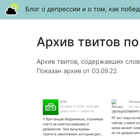
Блог о депрессии и о том, как побед
Архив твитов по
Архив твитов, содержавших слов
Показан архив от 03.09.22.
НТВ
Лосос
Лучшее от НТВ: получай
До сих
сразу все — новости,
нужны
видео, фото, трансляции
RT вот еще из н
У британцев безденежье, огромные
сейчас у меня ск
счета за электроэнернию и
ниже может ком
депрессия. Они вынуждены
но tw депрессия
тратить накопления, которые дел…