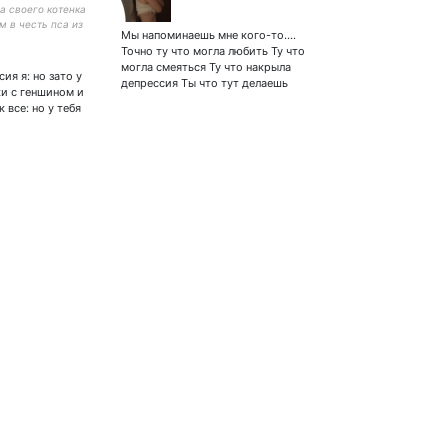
а своего котенка
м в честь пса из
Мы напоминаешь мне кого-то....
сь в мою дверь и
Точно ту что могла любить Ту что
что нужно обо мне
могла смеяться Ту что накрыла
сия я: но зато у
депрессия Ты что тут делаешь
ки с геншином и
 все: но у тебя