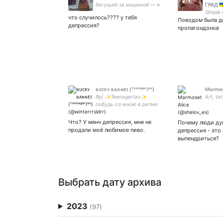
бегущий за машиной — я
ГРАД 🇺
бы не знал, что делать,
Simple
что случилось???? у тебя
если бы догнал, так что я
Поводом была де
депрессия?
просто делаю и все.
пропагондонов
ʙᴜᴄᴋʏ ʙᴀʀɴᴇꜱ (ᵀᵉᵉⁿᵃᵍᵉʳ!ᵃᵘ)
Marmos
Rp| ✨Teenager!au✨
Art, tat
побудь со мною в ритме
страсти. 𝐌𝐲 𝐛𝐨𝐲: ❤️🍷 Наша
😎𝐁𝐚𝐝 𝐛𝐢𝐭𝐜𝐡😎: #winterbaron
Что? У менч депрессия, мне не
Почему люди ду
#buckybarnes
продали моё любимое пиво.
депрессия - это
выпендриться?
Выбрать дату архива
2023
(97)