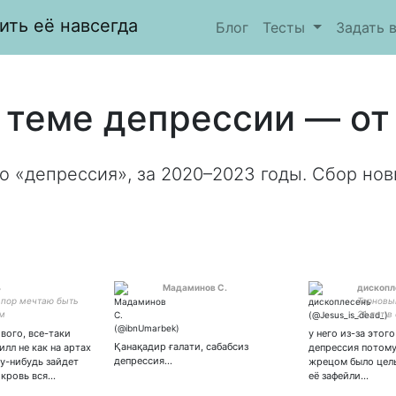
ить её навсегда
Блог
Тесты
Задать 
 теме депрессии — от
о «депрессия», за 2020–2023 годы. Сбор нов
ь
Мадаминов С.
дископл
 пор мечтаю быть
Терновы
м
21 лет в
he/she/w
ового, все-таки
у него из-за этог
рисую в
Қанақадир ғалати, сабабсиз
илл не как на артах
депрессия потому
щитпост
депрессия...
у-нибудь зайдет
жрецом было цель
привет 
 кровь вся…
её зафейли…
соболез