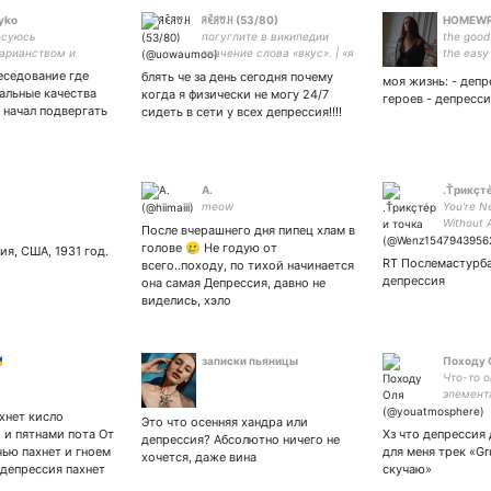
oyko
ꋪꍟꋪꀎꃅ (53/80)
HOMEW
есуюсь
погуглите в википедии
the good
арианством и
значение слова «вкус». | «я
the easy
йской
охуенен и пиздат, ты
еседование где
блять че за день сегодня почему
моя жизнь: - депр
ической школой.
зацени мой спелый зад» ©
альные качества
когда я физически не могу 24/7
героев - депресс
 (в планах) пишу о
| сексуально посылаю
 начал подвергать
сидеть в сети у всех депрессия!!!!
опии. - Миру мир.
нахуй и не извиняюсь.
йне.
A.
.Ťрикçтė
meow
You're N
Without A
После вчерашнего дня пипец хлам в
голове 🥲 Не годую от
ия, США, 1931 год.
RT Послемастурб
всего..походу, по тихой начинается
депрессия
она самая Депрессия, давно не
виделись, хэло

записки пьяницы
Походу 
Что-то о
элемент
хнет кисло
Это что осенняя хандра или
 и пятнами пота От
Хз что депрессия 
депрессия? Абсолютно ничего не
ью пахнет и гноем
для меня трек «Gr
хочется, даже вина
депрессия пахнет
скучаю»