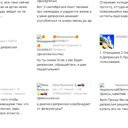
нужны т
го, все-таки сейчас
Открываю холоди
здесь✌
как на артах ниже
Вот 3 сентября все поют песенки
пустоту, оттуда м
husband
дь зайдет но tw
про календарь и радуются жизни а
повесившейся мы
ь…
у меня депрессия начинает
котлеты ещё вчер
усугубляться тк ровно месяц до др
🍊Мамдаринка🍊
ZOHAN2
шка L0VeYw
ПОЛУРЕСТ
Дилетант Широкого
 депрессия
Профиля
1. Отрицание 2.Гн
4.Депрессия 5.Пр
Ну ты скажи Если у вас будет
голосование.
депрессия, обращайтесь, я дам
подзатыльник!
Deus Russicus 🐍🇷🇺🏳️‍🌈
Недово
улимичка с 10
Да, тот самый — НЕ
20 лет –
 стажем, черный
СПРАШИВАЙ · Alexander ·
min: 43, 
о блеву булками
17 annōs natus est ·
 того чтобы
#рпп Прошу без з
, max 60, min 42,
Russicus · Cōnservāns ·
ужающими тем, что
а диагноз депрессия освобождает
депрессия решили
),взаим с
Pecūniam tenēre vult ·
рессия, надо
от физкультуры?
купить его по так
есными
Puerōs et virōs amat · 18+ ·
ивое эгоисти…
0011288584 на
LINGVALATINA
ку 🥲