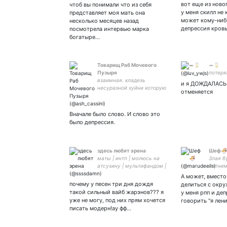
вот еще из ново
чтоб вы понимали что из себя
у меня скилл не 
представляет моя мать она
может кому-нибу
несколько месяцев назад
депрессия кров
посмотрела интервью марка
богатыре…
Товарищ Раб Мочевого
ꕀ🥛
Пузыря
потеря
взаимная. кладезь
и я ДОЖДАЛАСЬ
несуразной хуйни которую
отменяется
мы высрали. емо-
дединсайд TW: кринж рпп
селфхарм НЫТЬЕ на
Вначале было слово. И слово это
психолога:
было депрессия.
2202200717050577
здесь любят эрена
Шеф🍜
маты | интп | молюсь на
Злая б
атсухину | мультифандом |
летним
#bsd #aot #hq #jjk #bluelock
пояс п
А может, вместо
и пр. | #hedric #atsuhina
(160 см
почему у песен три дня дождя
делиться с окр
#shuuneki #erejean #fushiita
goal ✞
такой сильный вайб жарэнов??? я
у меня рпп и деп
| пирокинезис – мое все
интер
уже не могу, под них прям хочется
говорить "я лен
546913
писать модерн!ау фф…
сгущён