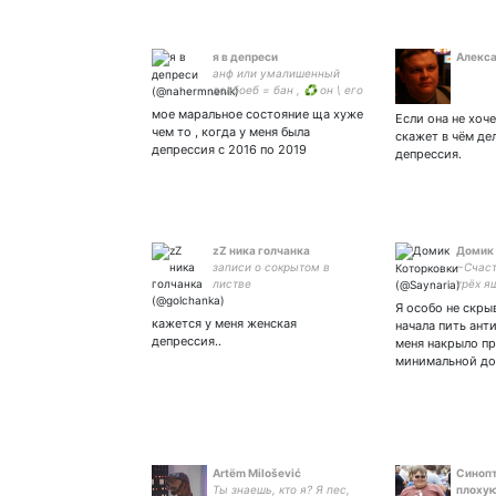
я в депреси
Алекса
анф или умалишенный
долбоеб = бан , ♻️ он \ его
♻️ субскрибе то инста ↓
мое маральное состояние ща хуже
Если она не хоче
🇺🇦🤍
чем то , когда у меня была
скажет в чём дел
депрессия с 2016 по 2019
депрессия.
zZ ника голчанка
Домик
записи о сокрытом в
~Счаст
листве
трёх я
~колле
Я особо не скрыв
творче
кажется у меня женская
начала пить ант
депрессия..
меня накрыло пр
минимальной д
Artёm Milošević
Синоп
Ты знаешь, кто я? Я пес,
плохую