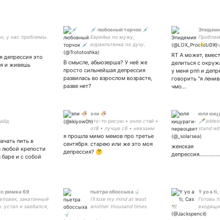
💉 любовный торчок 💉
Эпидем
н, у нас проблемы.
Еврейка по мужу,
Проблем
израильтянка по духу,
✨песан
рыжая по любви 🧡
песанд
RT А может, вмес
я депрессия это
некроал
В смысле, абьюзерша? У неё же
делиться с окру
ся и живешь
солнышк
просто сильнейшая депрессия
у меня рпп и депр
развилась во взрослом возрасте,
говорить "я лени
разве нет?
чмо…
эли 🍜
юля киц
айд
что-то рисую • онли стэй •
🗡 joble
от8 • лучше сб • невзаим
stand wi
я прошла мимо мемов про третье
acc
начать пить в
сентября. старею или же это моя
женская
я любой крепости
депрессия? 🤔
депрессия.................
 баре и с собой
с рюмка 69
пьетра обоссыха🚽
Y yo а ti
еловек, закатанный
I'll lose my mind at least
Готовь 
н. устал и заебался,
another thousand times
входящи
 балкон.
что мои