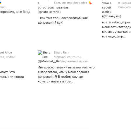

бесы во мне бесоебят 💊
я назвал
 man
Сириусо
прессия, а не бред
постучи
это все 
- как там твой алкоголизм? как
знать
все: у тебя депрес
депрессия? сук)
меня есть тетрад
милая ручка-котик
все еще депр…
et Alice
Sheru Ren
too, shibari
Мерзкий контент и
самовыражение психа.
Своего рода лиса, мать
Интересно, апатия вызвана тем, что
двоих котиков, не
мают, что
я заболеваю, или у меня осенняя
считаюсь с чужим
 лень или повод
депрессия?! В любом случае,
мнением, время от
хочется влезть в тре…
времени читаю книжки,
пишу тупые твитты.