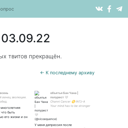
вопрос
 03.09.22
ых твитов прекращён.
← К последнему архиву
есень
объятья Бан Чана |
й венец эволюции.
полурест 🤍
 обед.
Channi Cancer ♋ INTJ-A
hatever. Иногда
Your mind has to be stronger
о многолетняя
 основном
than your feelings 🌿
 что быть
чу. Хорни-людям
#невзаимная
ю его жизни и он
остальным
ную.
У меня депрессия после