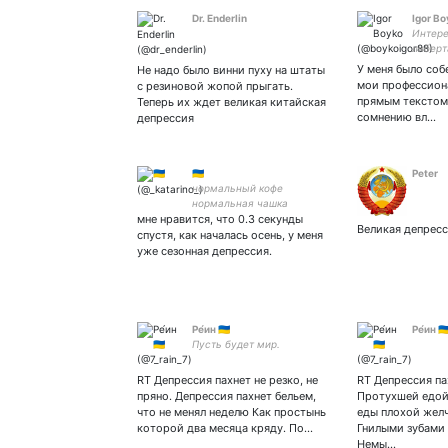
Dr. Enderlin
Igor B
Интер
либерт
австри
У меня было соб
Не надо было винни пуху на штаты
эконом
мои профессион
с резиновой жопой прыгать.
Иногда
прямым текстом
Теперь их ждет великая китайская
протан
сомнению вл…
депрессия
Хуй во
🇺🇦
Peter
нормальный кофе
нормальная чашка
мне нравится, что 0.3 секунды
Великая депресс
спустя, как началась осень, у меня
уже сезонная депрессия.
Ре́ин 🇺🇦
Ре́ин 🇺
Пусть будет мир.
RT Депрессия пахнет не резко, не
RT Депрессия па
пряно. Депрессия пахнет бельем,
Протухшей едой
что не менял неделю Как простынь
еды плохой желч
которой два месяца кряду. По…
Гнилыми зубами 
Немы…