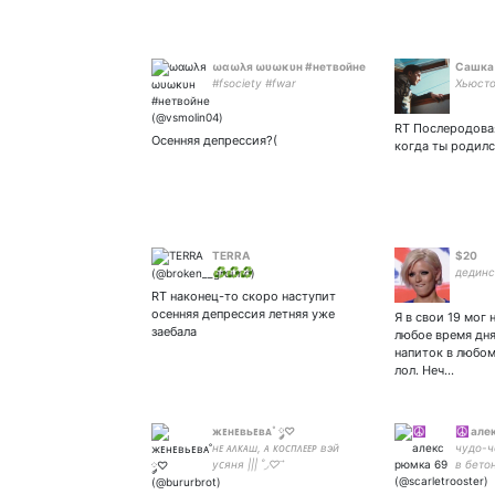
ωαωλя ωυωκυн #нетвойне
Сашка
#fsociety #fwar
Хьюсто
RT Послеродова
Осенняя депрессия?(
когда ты родил
TERRA
$20
♻️♻️♻️
дединс
RT наконец-то скоро наступит
осенняя депрессия летняя уже
Я в свои 19 мог 
заебала
любое время дн
напиток в любом
лол. Неч…
‎жᴇнᴇʙьᴇʙᴀ˚ ༘♡
☮ алек
нᴇ ᴀᴧᴋᴀш, ᴀ ᴋᴏᴄᴨᴧᴇᴇᴩ вэй
чудо-ч
уᴄяня ||| ˚◞♡ ⃗
в бето
ссу на