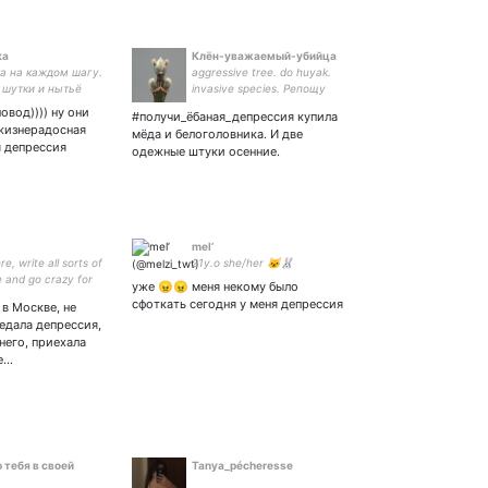
ка
Клён-уважаемый-убийца
ка на каждом шагу.
aggressive tree. do huyak.
 шутки и нытьё
invasive species. Репощу
й😙✌️ 🤡
чужих котов.
овод)))) ну они
#получи_ёбаная_депрессия купила
540904735 на
жизнерадосная
мёда и белоголовника. И две
я депрессия
одежные штуки осенние.
mel’
re, write all sorts of
21y.o she/her 🐱🐰
 and go crazy for
уже 😠😠 меня некому было

сфоткать сегодня у меня депрессия
 в Москве, не
едала депрессия,
 него, приехала
е…
 тебя в своей
Tanya_pécheresse