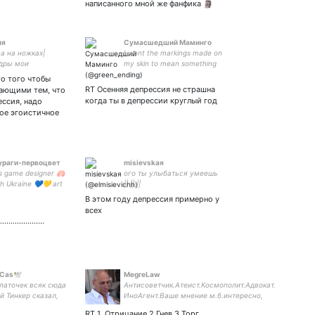
написанного мной же фанфика 🗿
ия
Сумасшедший Маминго
а на ножках|
I want the markings made on
дры мои
my skin to mean something
ры✨|
to me again. Суицид на
то того чтобы
ександрофил|
завтрак (с)
RT Осенняя депрессия не страшна
жающими тем, что
о❤️|парная с
когда ты в депрессии круглый год
ессия, надо
вое эгоистичное
ураги-первоцвет
misievskaя
ss game designer 🫁
ого ты улыбаться умеешь
th Ukraine 💙💛 art
|| || ||
В этом году депрессия примерно у
всех
..................
, Cas🕊
MegreLaw
платочек всяк сюда
Антисоветчик.Атеист.Космополит.Адвокат.
й Тинкер сказал,
ИноАгент.Ваше мнение м.б.интересно,
 ебанутые шутки
живу лишь по своемý.Слова выбираю,
RT 1. Отрицание 2.Гнев 3.Торг