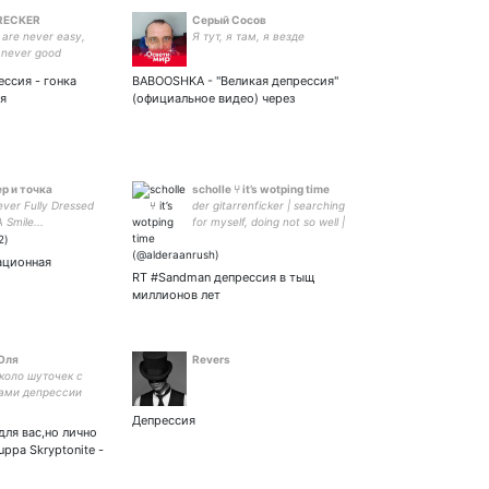
RECKER
Серый Сосов
 are never easy,
Я тут, я там, я везде
 never good
ессия - гонка
BABOOSHKA - "Великая депрессия"
ия
(официальное видео) через
р и точка
scholle ⑂ it’s wotping time
ever Fully Dressed
der gitarrenficker | searching
 Smile...
for myself, doing not so well |
my japan travel photos -
ационная
RT #Sandman депрессия в тыщ
миллионов лет
Оля
Revers
коло шуточек с
ами депрессии
Депрессия
для вас,но лично
uppa Skryptonite -