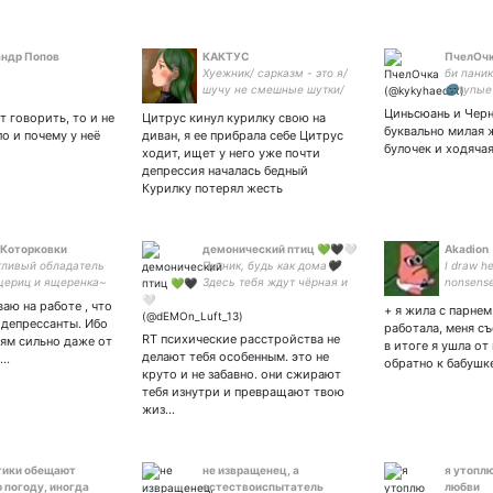
ндр Попов
КАКТУС
ПчелОч
Хуежник/ сарказм - это я/
би пани
шучу не смешные шутки/
🌚тупые
Милена и Танюша мои
эври де
Циньсюань и Черн
т говорить, то и не
Цитрус кинул курилку свою на
любимые девочки/ Мама
2202200
буквально милая 
о и почему у неё
диван, я ее прибрала себе Цитрус
Нико/Апельсон мой муж♥/
жизнь
булочек и ходяча
ходит, ищет у него уже почти
акк с рисунками - 🌿
депрессия началась бедный
Курилку потерял жесть
 Которковки
демонический птиц 💚🖤🤍
Akadion
ливый обладатель
Путник, будь как дома🖤
I draw he
щериц и ящеренка~
Здесь тебя ждут чёрная и
nonsense
кционер всего
белая магия, авиация и
BTS 🙈
аю на работе , что
+ я жила с парнем
ского и красивого~
мореплавание, пышные
идепрессанты. Ибо
работала, меня съ
формы мужчин и женщин,
RT психические расстройства не
ям сильно даже от
в итоге я ушла от
а также всё чудесатое и
делают тебя особенным. это не
о…
обратно к бабушк
странноватое😈
круто и не забавно. они сжирают
тебя изнутри и превращают твою
жиз…
тики обещают
не извращенец, а
я утоплю
 погоду, иногда
естествоиспытатель
любви