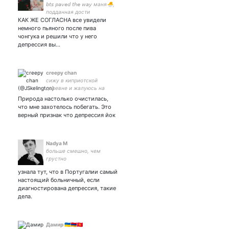
𝘣𝘵𝘴 𝘱𝘢𝘷𝘦𝘥 𝘵𝘩𝘦 𝘸𝘢𝘺 маня🐣,
подданная дости
КАК ЖЕ СОГЛАСНА все увидели
семёрочки куби мамми
немного пьяного после пива
чонгука и решили что у него
депрессия вы…
creepy chan
сижу в киприотской
деревне и жалуюсь на
жизнь -_-
Природа настолько очистилась,
что мне захотелось побегать. Это
верный признак что депрессия йок
Nadya M
больше смешно, чем
грустно
узнала тут, что в Португалии самый
настоящий больничный, если
диагностирована депрессия, такие
дела.
Дамир 🇺🇦🇦🇲🇰🇬