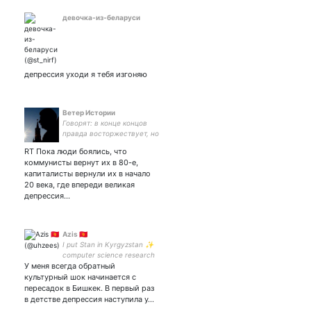
девочка-из-беларуси
депрессия уходи я тебя изгоняю
Ветер Истории
Говорят: в конце концов
правда восторжествует, но
это неправда. - Антон
RT Пока люди боялись, что
Павлович Чехов
коммунисты вернут их в 80-е,
капиталисты вернули их в начало
20 века, где впереди великая
депрессия…
Azis 🇰🇬
I put Stan in Kyrgyzstan ✨
computer science research
У меня всегда обратный
assistant and leading
teaching assistant at |
культурный шок начинается с
Instagram
пересадок в Бишкек. В первый раз
в детстве депрессия наступила у…