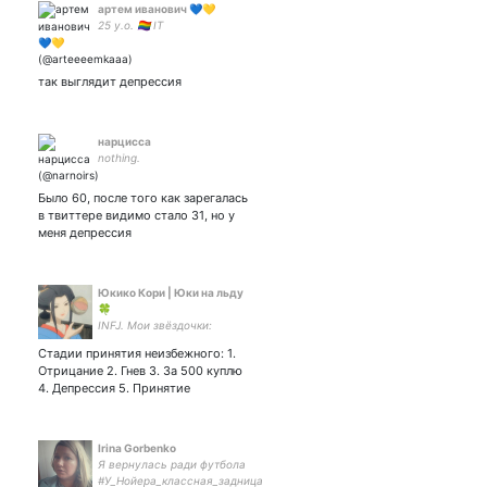
артем иванович 💙💛
25 y.o. 🏳️‍🌈 IT
так выглядит депрессия
нарцисса
nothing.
Было 60, после того как зарегалась
в твиттере видимо стало 31, но у
меня депрессия
Юкико Кори | Юки на льду
🍀
INFJ. Мои звёздочки:
Стадии принятия неизбежного: 1.
Отрицание 2. Гнев 3. За 500 куплю
4. Депрессия 5. Принятие
Irina Gorbenko
Я вернулась ради футбола
#У_Нойера_классная_задница