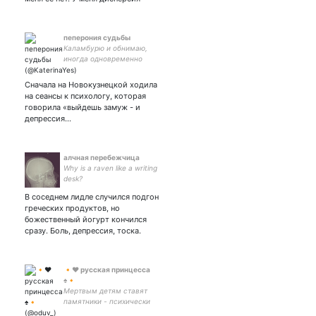
обнимашками: ||пишу стихи
кстати||он/его(р)(Саня)
пеперония судьбы
Каламбурю и обнимаю,
иногда одновременно
Сначала на Новокузнецкой ходила
на сеансы к психологу, которая
говорила «выйдешь замуж - и
депрессия…
алчная перебежчица
Why is a raven like a writing
desk?
В соседнем лидле случился подгон
греческих продуктов, но
божественный йогурт кончился
сразу. Боль, депрессия, тоска.
🔸♥ русская принцесса
♠🔸
Мертвым детям ставят
памятники - психически
больных заметают под