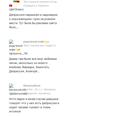
Твиттерный комментатор.
Сердцем в Украине.
Центрист либерального
толка. Геншин - наше все.
Депрессия+паранойя и недоверие
Слава Украине Жыве
к окружающим= срач на ровном
Беларусь Россия будет
месте. Тут была бы реклама сайта
свободной
Ясно,…
радужный кофе💫♦️
Твоя чувашская подруга
Даааа там были все мор любимые
песни, несколько из нового
альбома, Варвара, Зажигать,
Депрессия, Аллилуй…
бисексуАлла
She/her. 20 y.o. Мюзиклы,
страдания, мюзиклы.
Подстилка Ярослава
Хотя ладно в моем случае девушки
Баярунаса по версии
говорят что у них есть депрессия и
пустого анонимного акка,
сидят часами тыкают в ткань
нежный шиппер,
иголкой
ПиНэксперт. Закрытка -