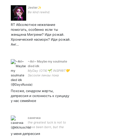
Jester✨
Be kind rewind.
RT Абсолютное нежелание
помогать, особенно если ты
женщина Мигрени? Иди рожай.
Хронический насморк? Иди рожай.
Анг…
~Ari~ Maybe my soulmate
died idk
MyDay (OT4)🌱| INSPIRIT💛
Засохли линзы пока
смотрела мюзикл с Ким
Сонгю (3 раза за сутки)...
Говорю о Ким Сонгю 24/7
Похоже, синдром жерты,
365 дней в году
депрессия и склонность к суициду
у нас семейное
санечка
the greatest luck is not to
have been born, but the
joke, the joke must go on /
у меня депрессия
the nothing noths