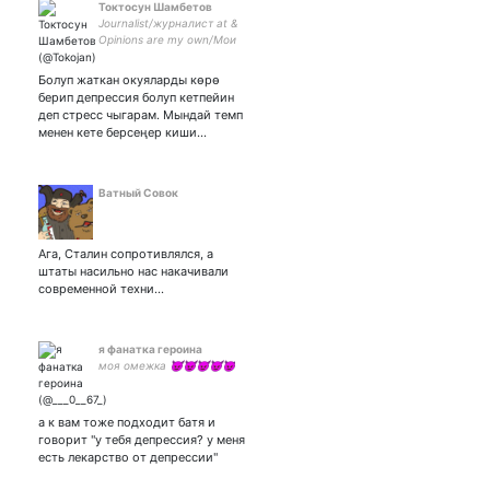
Токтосун Шамбетов
Journalist/журналист at &
Opinions are my own/Мои
твиты не отражают
позицию редакции.
Болуп жаткан окуяларды көрө
берип депрессия болуп кетпейин
деп стресс чыгарам. Мындай темп
менен кете берсеңер киши…
Ватный Совок
Ага, Сталин сопротивлялся, а
штаты насильно нас накачивали
современной техни…
я фанатка героина
моя омежка 😈😈😈😈😈
а к вам тоже подходит батя и
говорит "у тебя депрессия? у меня
есть лекарство от депрессии"