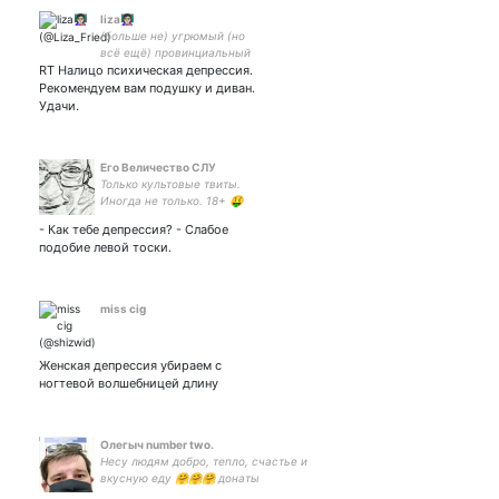
liza👩🏻‍🏫
(больше не) угрюмый (но
всё ещё) провинциальный
RT Налицо психическая депрессия.
учитель ✨портал в
ебанину✨ 🐱счастливая
Рекомендуем вам подушку и диван.
мама кота-девочки🐱 💍
Удачи.
ищу мужа💍
Его Величество СЛУ
Только культовые твиты.
Иногда не только. 18+ 🤑
СБП +79777609117 🤑 QIWI
- Как тебе депрессия? - Слабое
+79777609117 🤑 ЮMoney
подобие левой тоски.
41001233817176 🤑 карта
РФ 2200 7001 1495 0339
miss cig
Женская депрессия убираем с
ногтевой волшебницей длину
Олегыч number two.
Несу людям добро, тепло, счастье и
вкусную еду 🤗🤗🤗 донаты
приветствуются: 5536913821477029