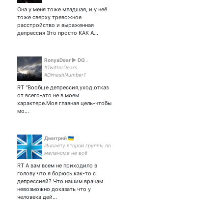
#ЭИЭ #ENFJ #ЛЭВФ #БВПН
Она у меня тоже младшая, и у неё
#BPD
тоже сверху тревожное
расстройство и выраженная
депрессия Это просто КАК А…
RonyaDear ► DQ ♩
#TwitterDears
#DimashNumber1
RT "Вообще депрессия,уход,отказ
от всего-это не в моем
характере.Моя главная цель-чтобы
мо…
Дмитрий 🇺🇦
Инвайту второй группы по
меланоме не всё
покрывает ОМС, поэтому
RT А вам всем не приходило в
Сбер: 4276 5500 4732 0653
голову что я борюсь как-то с
депрессией? Что нашим врачам
невозможно доказать что у
человека дей…