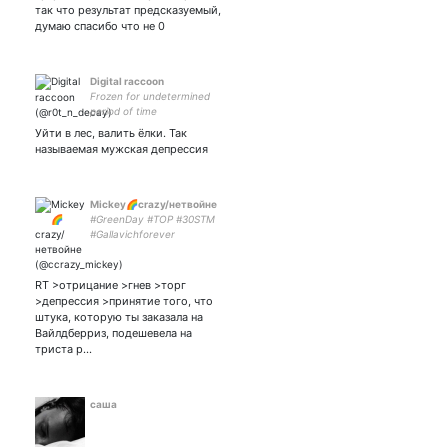
так что результат предсказуемый,
думаю спасибо что не 0
Digital raccoon
Frozen for undetermined
period of time
Уйти в лес, валить ёлки. Так
называемая мужская депрессия
Mickey🌈crazy/нетвойне
#GreenDay #TOP #30STM
#Gallavichforever
#геймерка #слэшерка
#сериаломаньячка
#злаяфемка #BDSM
RT >отрицание >гнев >торг
#Sherlock #Johnlock
>депрессия >принятие того, что
#Shameless #Marvel #ЛГБТ
штука, которую ты заказала на
🏳️‍🌈
Вайлдберриз, подешевела на
триста р…
саша