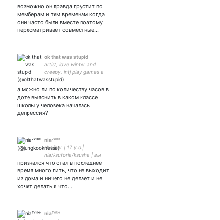
маньяков, своего мужа и
возможно он правда грустит по
своё солнышко. 🪴
мемберам и тем временам когда
они часто были вместе поэтому
пересматривает совместные…
ok that was stupid
artist, love winter and
creepy, intj play games a
little and don't shitpost
а можно ли по количеству часов в
доте выяснить в каком классе
школы у человека началась
депрессия?
nia⁷ᵛⁱᵇᵉ
she/her | 17 y.o.|
nia/ksuforia/ksusha | вы
признался что стал в последнее
попали на страничку
энтузиастки песен thg and
время много пить, что не выходит
ltb | my love — (g)-idle
из дома и ничего не делает и не
хочет делать,и что…
nia⁷ᵛⁱᵇᵉ