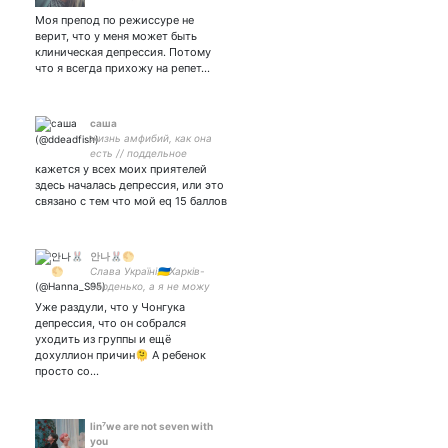
Моя препод по режиссуре не
верит, что у меня может быть
клиническая депрессия. Потому
что я всегда прихожу на репет…
саша
жизнь амфибий, как она
есть // поддельное
кажется у всех моих приятелей
востоковедение //
здесь началась депрессия, или это
связано с тем что мой eq 15 баллов
안나🐰🌕
Слава Україні🇺🇦Харків-
серденько, а я не можу
жити без серденька.💙💛
Уже раздули, что у Чонгука
BTS💜ARMY Stray Kids💙
депрессия, что он собрался
Stay Best moment is yet to
уходить из группы и ещё
come 💜 BTS у серці
дохуллион причин🫠 А ребенок
назавжди 💜
просто со…
lin⁷we are not seven with
you