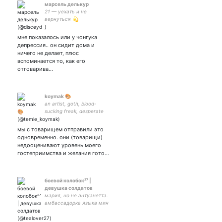
марсель делькур
21 — уехать и не
вернуться 💫
мне показалось или у чонгука
депрессия.. он сидит дома и
ничего не делает, плюс
вспоминается то, как его
отговарива…
koymak 🎨
an artist, goth, blood-
sucking freak, desperate
househusband n metal lover
𖤐 he/him, 24 yo • tw:
мы с товарищем отправили это
depression n burnout
одновременно. они (товарищи)
недооценивают уровень моего
гостеприимства и желания гото…
боевой колобок²⁷ |
девушка солдатов
мария, но не антуанетта.
амбассадорка языка мин
проведу в гонконг юнги.
люблю чай, истории про