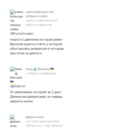
алина бубылда: the
shitpost soldier
жизнь и приключения
робота-подростка
я просто девчонка которая резко
бросила курить и пить у которой
обострилась депрессия и которая
при этом на диете и…
Deep 🌊 Mermaid 🇺🇦
учебник сольфеджио
10 написанных историй за 2 дня )
Депрессия депрессией, но январь
закрыть нужно
фрёкен лиза
you can’t spell awesome
without me ~ isfp, bisexual ~