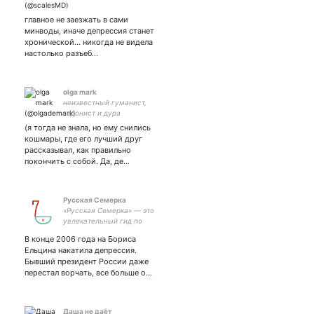
russia is a terrorist state
главное не заезжать в сами
минводы, иначе депрессия станет
хронической… никогда не видела
настолько разъеб…
olga mark
неизвестный гуманист,
гедонист и дура
(я тогда не знала, но ему снились
кошмары, где его лучший друг
рассказывал, как правильно
покончить с собой. Да, де…
Русская Семерка
«Русская Семерка» — это
увлекательный гид по
мировой цивилизации,
В конце 2006 года на Бориса
который охватывает
Ельцина накатила депрессия.
историю, науку, культуру,
Бывший президент России даже
медиа, психологию,
перестал ворчать, все больше о…
здоровье и развлечения.
Даша не даёт