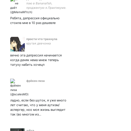
пою в Bananafish,
проджектую я.Практикуме.
Ребята, депрессия официально
стоила мне в 10 раз дешевле
прости что трахнула
крутая девчонка
вечно эта депрессия начинается
когда деняк нема мнеж теперь
татуху набить хочецп
фрёкен лиза
ладно, если без шуток, я уже много
лет считаю, что у меня аутизм/
аспергер, ноо моя жизнь выглядит
так (во многом из…
adiya