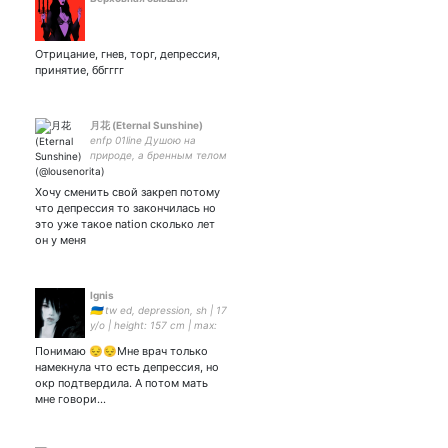
Отрицание, гнев, торг, депрессия,
принятие, ббгггг
月花 (Eternal Sunshine)
enfp 01line Душою на
природе, а бренным телом
средь людей. Аннара 🦋
суманара 🔥хОрАнХэ~
Хочу сменить свой закреп потому
что депрессия то закончилась но
это уже такое nation сколько лет
он у меня
Ignis
🇺🇦 tw ed, depression, sh | 17
у/о | height: 157 cm | max:
90 | sw: 87.5 | now: 66.7 |
Понимаю 😔😔Мне врач только
gw: 45 | #рпп #edtwt
намекнула что есть депрессия, но
окр подтвердила. А потом мать
мне говори…