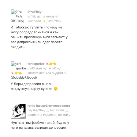
Efru Ficly
artist, game designer
wannabe ✨ | she/they
RT обожаю гуглить «почему не
могу сосредоточиться и как
решить проблему» англ сегмент: у
вас депрессия или сдвг просто
сходит…
tori sparkle 🍬👉👈
multi stan /// txt ult ///
spread love and support ♡
namjin enthusiast ~ 🍀 fan
account ~ 23yo
У Леры депрессия в ноль
лет,нужную карту купили 😔
ronis (не люблю человеков)
he/she/they ||| bsd kinnie |||
вообще я хороший, но могу
послать нахуй ||
Чуя на этом фрейме такой, будто у
него началась великая депрессия