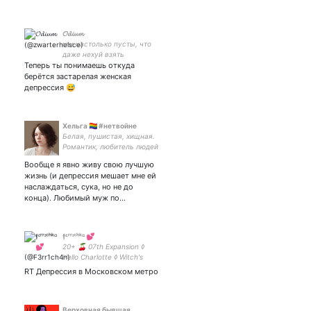
𝓞𝓭𝓲𝓾𝓶
мы настолько пусты, что
даже нехуй взять
Теперь ты понимаешь откуда
берётся застарелая женская
депрессия 😅
Хельга 🏳️‍🌈 #нетвойне
Белая, пушистая, хищная.
Романтик, любитель людей
и городов. Есенин ЭЛФВ.
Вообще я явно живу свою лучшую
Котоматерь. I intend to live
жизнь (и депрессия мешает мне ей
happily ever after. (с)
наслаждаться, сука, но не до
конца). Любимый муж по…
𝖋ᵋʳʳᶦᶜʰᵏᵅ 💕
20+ 🍒 07th Expansion ◊
Hello Charlotte ◊ Witch's
Heart ◊ Ace Attorney ◊ Di Gi
RT Депрессия в Московском метро
Charat 🍒 не сбште 🙏
Верховная бывшая