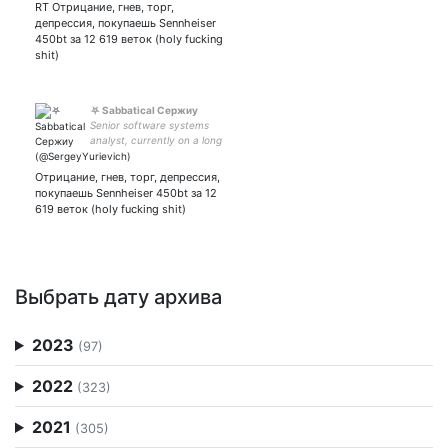
RT Отрицание, гнев, торг,
тиньк ЯК 410019197491131
депрессия, покупаешь Sennheiser
3NQiSzWHwyU6XUDz7X28aSLbrtPWH2Aw47
450bt за 12 619 веток (holy fucking
биток
shit)
⛧ Sabbatical Сержиу
Senior software systems
analyst, currently on a long
vacation ⛧TST. Speaking:
Russian, English; Estudo
Отрицание, гнев, торг, депрессия,
Português All your base are
покупаешь Sennheiser 450bt за 12
belong to me
619 веток (holy fucking shit)
Выбрать дату архива
2023
(97)
2022
(323)
2021
(305)