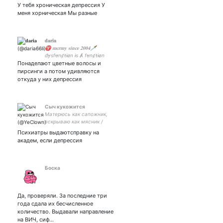
У тебя хроническая депрессия У
меня хорническая Мы разные
𝐝𝐚𝐫𝐢𝐚
♈️ 𝐦𝐜𝐫𝐦𝐲 𝐬𝐢𝐧𝐜𝐞 𝟐𝟎𝟎𝟒🗡
đɏsfᵾnȼŧɨøn ɨs Ⱥ fᵾnȼŧɨøn
Понаделают цветные волосы и
пирсинги а потом удивляются
откуда у них депрессия
Сыч кукожится
Матерюсь как сапожник,
вскрываю как мясник /
Плету психиатрическую
Психиатры выдаютсправку на
паутину / Я в депрессии
академ, если депрессия
пятый год, детка
Боска
Да, проверяли. За последние три
года сдала их бесчисленное
количество. Выдавали направление
на ВИЧ, сиф…