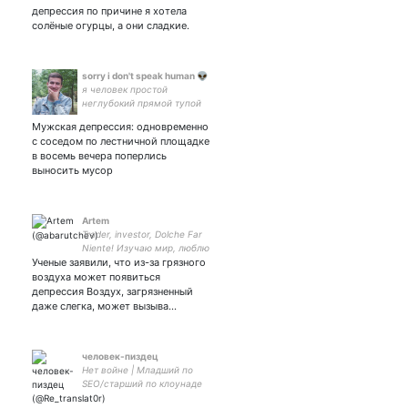
депрессия по причине я хотела
солёные огурцы, а они сладкие.
sorry i don't speak human 👽
я человек простой
неглубокий прямой тупой
квадратный плоский
Мужская депрессия: одновременно
с соседом по лестничной площадке
в восемь вечера поперлись
выносить мусор
Artem
Trader, investor, Dolche Far
Niente! Изучаю мир, люблю
Ученые заявили, что из-за грязного
читать про финансы. Мы
не просто живем не по
воздуха может появиться
средствам, — мы живем
депрессия Воздух, загрязненный
не по средствам других
даже слегка, может вызыва…
людей.
человек-пиздец
Нет войне | Младший по
SEO/старший по клоунаде