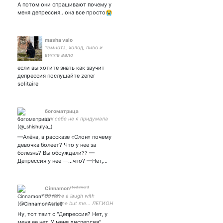
А потом они спрашивают почему у
меня депрессия.. она все просто😭
masha valo
темнота, холод, пиво и
вилле вало
если вы хотите знать как звучит
депрессия послушайте zener
solitaire
богоматрица
ник себе не я придумала
—Алёна, в рассказе «Слон» почему
девочка болеет? Что у нее за
болезнь? Вы обсуждали?? —
Депрессия у нее —…что? —Нет,…
Cinnamonˢᵗᵉᵉˡˢʷᵒʳᵈ
So have a laugh with
everyone but me... ЛЕГИОН
ВПЕРЕД!! Аккаунт с
Ну, тот твит с "Депрессия? Нет, у
анонимными
меня ее нет. У меня дисперсия"