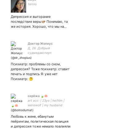
тепло
Депрессия и выгорание
последствие веры🫱🏼‍🫲🏽 Понимаю, та
же история. Хорошо, что мы на…
Доктор Жопиус
Д, 26. Добрый
судмедэксперт.
Психиатр: проблемы со сном,
депрессия? Тоже психиатр: ставит
печать и подпись Я: уже нет
Психиатр: 🤔
cерёжа 🍃🪷
art acc: | 23yo | he/him |
werewolf | my husband
Любовь к жене, ебанутым
пейрингам, политическая позиция
и депрессия тоже немало повлияли