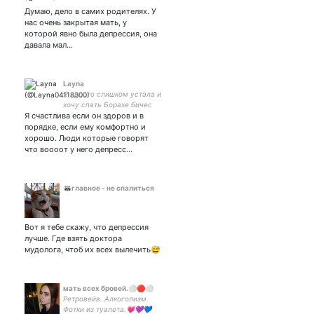
коврик || экс баба-кент и
Думаю, дело в самих родителях. У
Dr. Киsка // она, еë // #ПРЛ
нас очень закрытая мать, у
#NA #Israel // ресурсность
которой явно была депрессия, она
75/100 ||
давала мал…
Layna
Я просто слишком устала и
хочу спать Борахе бичес
Я счастлива если он здоров и в
💜💜💜💜💜💜💜
порядке, если ему комфортно и
хорошо. Люди которые говорят
что воооот у него депресс…
🦝главное - не спалиться
Вот я тебе скажу, что депрессия
лучше. Где взять доктора
мудолога, чтоб их всех вылечить😅
мать всех бровей.⚪🔴⚪
Ретровейв. Алкоголизм.
Фотки из туалета.💗💜💙