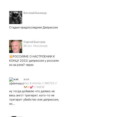
Виталий Баневур
Стадия предпоследняя Депрессия
Сергей Быстров
68 лет. Пенсионер
💥РОССИЯНЕ О НАСТРОЕНИИ К
КОНЦУ 2022/ депрессия у россиян
из за рэпа? через
жэй.
stay & xhomie // 960725 //
🐶🥟💕 // NSFW
ну тогда добавлю что далеко не
весь ангст тригерит. кого-то не
тригерит убийство или депрессия,
но…