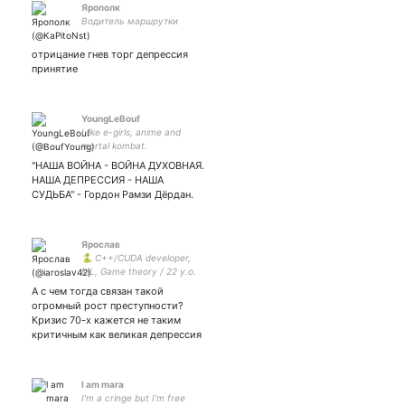
Ярополк
Водитель маршрутки
отрицание гнев торг депрессия
принятие
YoungLeBouf
I like e-girls, anime and
mortal kombat.
"НАША ВОЙНА - ВОЙНА ДУХОВНАЯ.
НАША ДЕПРЕССИЯ - НАША
СУДЬБА" - Гордон Рамзи Дёрдан.
Ярослав
🐍 C++/CUDA developer,
ML, Game theory / 22 y.o.
🖤 ACAB 日本語でちょっと話
А с чем тогда связан такой
すことができます。
огромный рост преступности?
Кризис 70-х кажется не таким
критичным как великая депрессия
l am mara
I'm a cringe but I'm free