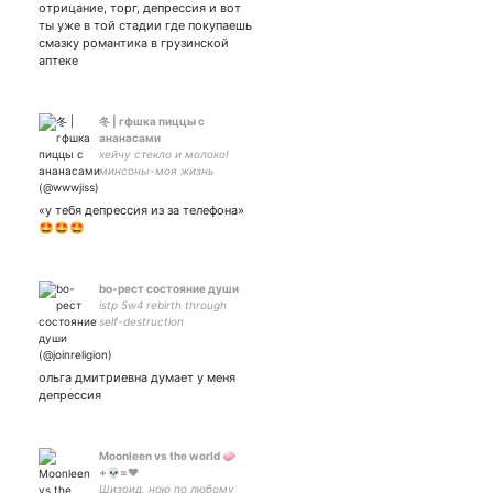
люблю рэп, бегать и
отрицание, торг, депрессия и вот
приколы
ты уже в той стадии где покупаешь
смазку романтика в грузинской
аптеке
冬 | гфшка пиццы с
ананасами
хейчу стекло и молоко!
минсоны-моя жизнь
«у тебя депрессия из за телефона»
🤩🤩🤩
bo-рест состояние души
istp 5w4 rebirth through
self-destruction
ольга дмитриевна думает у меня
депрессия
Moonleen vs the world 🧼
+💀=❤️
Шизоид, ною по любому