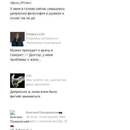
dngnrnp| zenless zone zero|
я рисую)) кинню альбедо и
У меня в голове сейчас смешались
шу ицуки хехе хохо✌| ❤
депрессия философия и шумики я
хз как так но да
Sergey Lavik
Стараюсь оставаться
Человеком позитивный
реалист
Мужик приходит к врачу и
говорит: — Доктор, у меня
проблемы: с жено…
J.O.
Має пройти час, щоб всі ви
дещо зрозуміли
#StopRussianPropaganda
Депрессия ж, всем влом было
фигнёй заниматься
Княгиня Похеровская🇷🇺
чё хочу, то вытворяю. Мне
глядят с опаской ввслед. И
никто вокруг не знает,
дарю я пользу или вред.