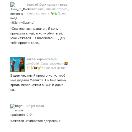
Joan_of_Dork ползет к воде
Хватит воин, время строить,
а не разрушать 🦖🦕Права
женщинам🦖🦕 ЛБ, радфем
#нетограничениюабортов
#законодомашемнасилии
-Она мне так нравится. Я хочу
#СвободуСестрамХачатурян
приехать к ней, я хочу обнять её.
Мне кажется... я влюбилась.. -Да у
тебя просто трав…
ангел-хоронитель🌬️
долбоёб, бард, анархист 🏳️‍🌈
🏳️‍⚧️🏴‍☠️🤘the master of the
wind. злой. хорош только
Будем честны Я просто хочу, чтоб
как идея. а чо вы мне
мне додали Феликса. Он был очень
сделаете, я текст в
ярким персонажем в ССВ и даже
интернете.
па…
Bright moon
Кажется начинается депрессия