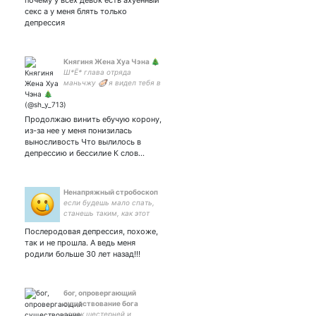
почему у всех девок есть ахуенный
секс а у меня блять только
депрессия
Княгиня Жена Хуа Чэна 🎄
Ш*Ё* глава отряда
маньчжу 🦪 я видел тебя в
худшие времена, ну и что?
ты моя мечта
Продолжаю винить ебучую корону,
из-за нее у меня понизилась
выносливость Что вылилось в
депрессию и бессилие К слов…
Ненапряжный стробоскоп
если будешь мало спать,
станешь таким, как этот
дяденька
Послеродовая депрессия, похоже,
так и не прошла. А ведь меня
родили больше 30 лет назад!!!
бог, опровергающий
существование бога
сорок шестерней и