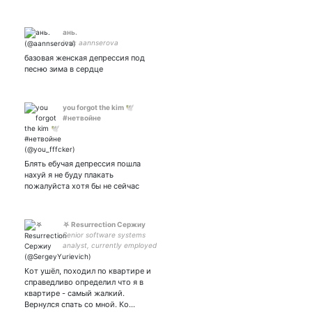
ань.
inst: aannserova
базовая женская депрессия под
песню зима в сердце
you forgot the kim 🕊
#нетвойне
Блять ебучая депрессия пошла
нахуй я не буду плакать
пожалуйста хотя бы не сейчас
⛧ Resurrection Сержиу
Senior software systems
analyst, currently employed
⛧TST. Speaking: Russian,
English; Estudo Português All
Кот ушёл, походил по квартире и
your base are belong to me
справедливо определил что я в
квартире - самый жалкий.
Вернулся спать со мной. Ко…