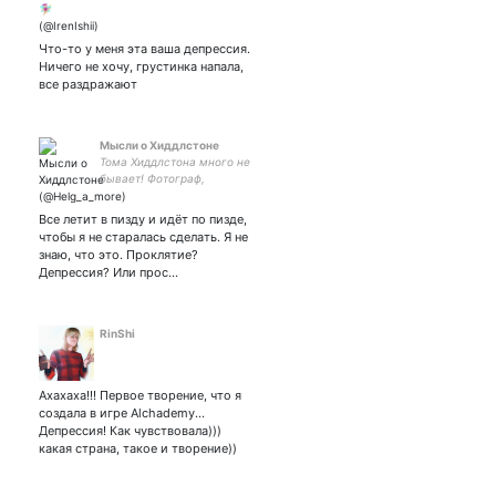
#маместьчтопоесть
Что-то у меня эта ваша депрессия.
Ничего не хочу, грустинка напала,
все раздражают
Мысли о Хиддлстоне
Тома Хиддлстона много не
бывает! Фотограф,
контентмейкер, в поиске ❤️
как жить эту жизнь❤️ На
Все летит в пизду и идёт по пизде,
вдохновение, на ☕ For a
чтобы я не старалась сделать. Я не
cup of coffee PayPal @
знаю, что это. Проклятие?
1lovecoffee
Депрессия? Или прос…
RinShi
Ахахаха!!! Первое творение, что я
создала в игре Alchademy...
Депрессия! Как чувствовала)))
какая страна, такое и творение))