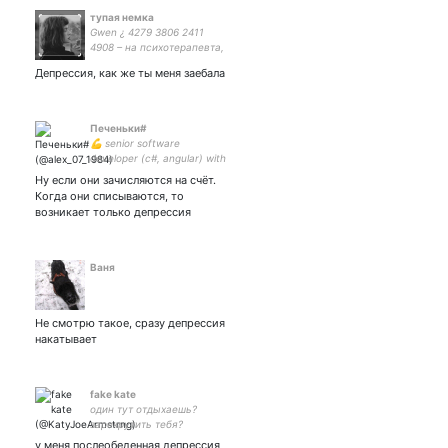
тупая немка
Gwen ¿ 4279 3806 2411
4908 – на психотерапевта,
психолога, психиатра
Депрессия, как же ты меня заебала
Печеньки#
💪 senior software
developer (c#, angular) with
10+ years hand on
Ну если они зачисляются на счёт.
experience. I love books,
Когда они списываются, то
computer games, new
возникает только депрессия
technology and activity
outside the city.
Ваня
Не смотрю такое, сразу депрессия
накатывает
fake kate
один тут отдыхаешь?
зарекрутить тебя?
у меня послеобеденная депрессия