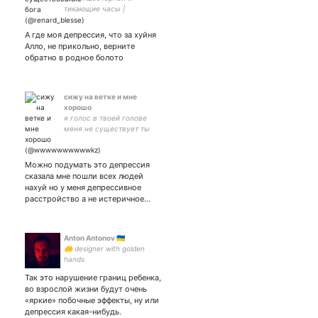
тикающие часы |
мультименструалист-
вокалист группы
А где моя депрессия, что за хуйня
Алло, не прикольно, верните
обратно в родное болото
сижу на ветке и мне
хорошо
я голос в твоей голове
меня не существует ты
меня выдумал
Можно подумать это депрессия
сказала мне пошли всех людей
нахуй но у меня депрессивное
расстройство а не истеричное…
Anton Antonov 🇺🇦
🤲 designer with golden
hands
Так это нарушение границ ребенка,
во взрослой жизни будут очень
«яркие» побочные эффекты, ну или
депрессия какая-нибудь.