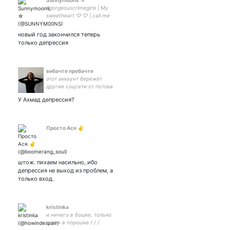
Sunnymoons ☆
#gorgeouscrimegirls | My
sweetheart ♡ ♡ | call me
Moon :) | priv:
новый год закончился теперь
только депрессия
вибачте пробачте
этот аккаунт бережёт
другие соцсети от потока
щитпостинга
У Ахмад депрессия?
Просто Ася ✌
штож. пихаем насильно, ибо
депрессия не выход из проблем, а
только вход.
kristinka
и ничего в бошке, только
экран в порошке / / /