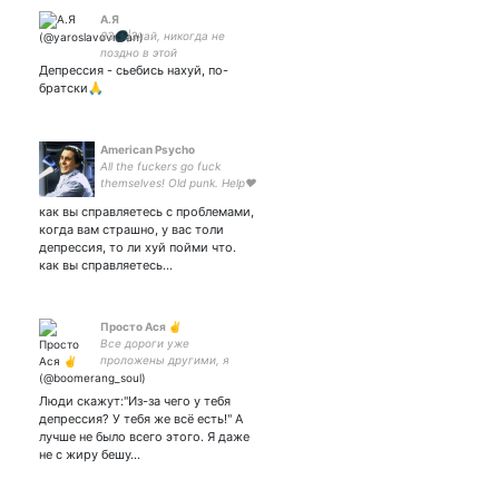
A.Я
23🌑|Знай, никогда не
поздно в этой
Депрессия - сьебись нахуй, по-
жизни,послать всё наxер,
начать сначала|
братски🙏
поддержать/порадовать
4276540040826103
Inst:ann_yaroslavovna
American Psycho
Аll the fuckers go fuck
themselves! Old punk. Help❤️
here - 2200700117877463
как вы справляетесь с проблемами,
когда вам страшно, у вас толи
депрессия, то ли хуй пойми что.
как вы справляетесь…
Просто Ася ✌
Все дороги уже
проложены другими, я
просто иду по чужим
следам.
Люди скажут:"Из-за чего у тебя
депрессия? У тебя же всё есть!" А
лучше не было всего этого. Я даже
не с жиру бешу…