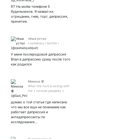
ведь с ебанутых спросу
RT На моём телефоне 5
нет.
будильников. Я назвал их:
отрицание, гнев, торг, депрессия,
принятие.
лёша устал
l nonbinary l he/him l
У меня послеродовой депрессия
Впал в депрессию сразу после того
как родился
Мимоза ⚢
What the fuck is wrong with
me • ночное рандеву с
башкой • геймерка, люблю
мультфильмы и кошек
думаю о той статье где написано
что мы все еще не понимаем как
работает депрессия и
антидепрессанты по
исследования…