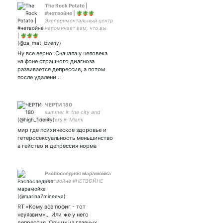
The Rock Potato |
#нетвойне | 🪴🪴🪴
Экспериментальный центр
напоминает вам, что вы
торт. 🎂🎂🎂 she/her,
Hannah
Ну все верно. Сначала у человека
на фоне страшного диагноза
развивается депрессия, а потом
после удалени…
ЧЕРТИ 180
summer in the city and
winters in Miami
мир где психическое здоровье и
гетеросексуальность меньшинство
а гейство и депрессия норма
Распоследняя марамойка
#нетвойне #НЕТВОЙНЕ
RT «Кому все пофиг - тот
неуязвим»… Или же у него
депрессия. Одним из главных