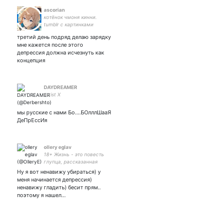
ascorian
котёнок чмоня кинни.
tumblr с картинками
сянтавы в шапке
третий день подряд делаю зарядку
мне кажется после этого
депрессия должна исчезнуть как
концепция
DAYDREAMER
artist X
мы русские с нами Бо….БОлллШааЯ
ДеПрЕссИя
ollery eglav
18+ Жизнь - это повесть
глупца, рассказанная
идиотом, полная шума и
Ну я вот ненавижу убираться) у
ярости, но лишенная
меня начинается депрессия)
смысла Что человек, когда
ненавижу гладить) бесит прям..
он занят только сном и
поэтому я нашел…
едой? Животное