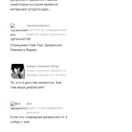
симптомов которой является
ангедония (утрата радо…
грузинский вал
простите за суицидальный
вайб это скоро закончится
Отрицание Гнев Торг Депрессия
Резюме в Яндекс
парад гниющих звёзд
тапок Гуанъяо// флейта по
Фрейду Уволен из гестапо
за жестокость.
Те, кто в детстве киннил их. Как
там ваша депрессия?
фск
мпрег и сайз дифференс
реальны
Если это очередная депрессия то я
сойду с ума