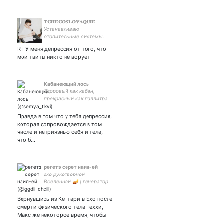
𝐓𝐂𝐇𝐄𝐂𝐎𝐒𝐋𝐎𝐕𝐀𝐐𝐔𝐈𝐄
Устанавливаю
отопительные системы.
Недорого. Обнял, обогрел.
RT У меня депрессия от того, что
мои твиты никто не ворует
Кабанеющий лось
Здоровый как кабан,
прекрасный как поллитра
Правда в том что у тебя депрессия,
которая сопровождается в том
числе и неприязнью себя и тела,
что б…
регетэ серет наил-ей
эхо рукотворной
Вселенной 🪔 | генератор
идей 🪶
Вернувшись из Кеттари в Ехо после
смерти физического тела Теххи,
Макс же некоторое время, чтобы