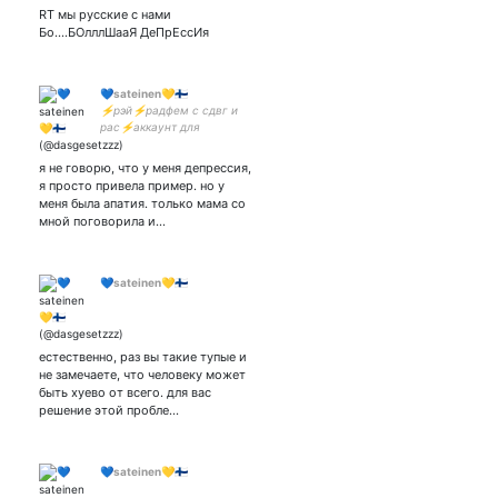
любят всяких мразей.
RT мы русские с нами
Бо….БОлллШааЯ ДеПрЕссИя
💙sateinen💛🇫🇮
⚡рэй⚡радфем с сдвг и
рас⚡аккаунт для
щитпоста, политики и
радикального
я не говорю, что у меня депрессия,
феминизма⚡закрытка, где
я просто привела пример. но у
я твичу все остальное -
меня была апатия. только мама со
мной поговорила и…
💙sateinen💛🇫🇮
естественно, раз вы такие тупые и
не замечаете, что человеку может
быть хуево от всего. для вас
решение этой пробле…
💙sateinen💛🇫🇮