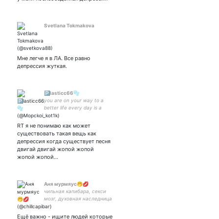
Svetlana Tokmakova
Мне легче я в ЛА. Все равно
депрессия жуткая.
🅿️lasticc66🫧
you are on your way to a
better life every day is a
small victory
RT я не понимаю как может
существовать такая вещь как
депрессия когда существует песня
двигай двигай жопой жопой
жопой жопой…
Аня мурмяус🤭💋
чильная капибара, секси
мозг, духовная наследница
идущего к реке
Ещё важно - ищите людей которые