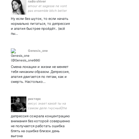
radio shiver
amour et sagesse ne vont
pas ensemble bitch better
love my tagline
Ну если без шуток, то если начать
нормально питаться, то депрессия
и апатия быстрее пройдёт.. (всё
пы…
Genesis_one
Смена локации и жизни не меняет
тебя никаким образом. Депрессия,
апатия двигается по пятам, как и
смерть. Настолько…
рихтерс
иисус знает какой ты на
самом деле гнусный|the
truth is out there|умри со
депрессия сожрала концентрацию
мной под игги попа|-ты не
внимания без которой совершенно
можешь быть в моей
не получается работать ошибка
тусовке если ты не
блять на ошибке близок день
куришь(
выгона