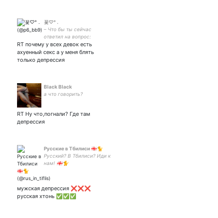
꽃♡° .
– Что бы ты сейчас
ответил на вопрос:
RT почему у всех девок есть
«Пойдем домой?» – Я уже
дома.
ахуенный секс а у меня блять
только депрессия
Black Black
а что говорить?
RT Ну что,погнали? Где там
депрессия
Русские в Тбилиси 🇬🇪🐈
Русский? В Тбилиси? Иди к
нам! 🇬🇪🐈
мужская депрессия ❌❌❌
русская хтонь ✅✅✅