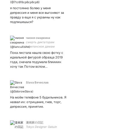
я постоянно болею у меня
депрессия и меня все выгоняют за
правду а еще я с украины ну как
подпишешься?
чмоня смаркина
смерть диктаторам
шампанское дамам
Пока листала нашла свою фотку с
идеальной фигурой образца 2019
года, сначала подумала блиииин
хочу так Потом вспом…
Slava Вячеслав
На моём телефоне 5 будильников. Я
назвал их: отрицание, гнев, торг,
депрессия, принятие.
漫画家の日記
Tokyo Designer Gakuin