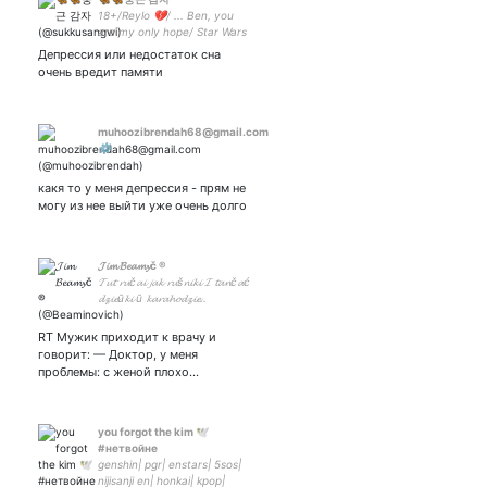
18+/Reylo 💔/ ... Ben, you
are my only hope/ Star Wars
fan/스톤볼 감자 마니아
Депрессия или недостаток сна
очень вредит памяти
muhoozibrendah68@gmail.com
⚙️
какя то у меня депрессия - прям не
могу из нее выйти уже очень долго
𝓙𝓲𝓶 𝓑𝓮𝓪𝓶𝔂č ®
𝓣𝓾𝓽 𝓻𝓾č𝓪𝓲 𝓳𝓪𝓴 𝓻𝓾š𝓷𝓲𝓴𝓲 𝓘 𝓽𝓪𝓷č𝓪ć
𝓭𝔃𝓲𝓮ŭ𝓴𝓲 ŭ 𝓴𝓪𝓻𝓪𝓱𝓸𝓭𝔃𝓲𝓮..
RT Мужик приходит к врачу и
говорит: — Доктор, у меня
проблемы: с женой плохо…
you forgot the kim 🕊
#нетвойне
genshin| pgr| enstars| 5sos|
nijisanji en| honkai| kpop|