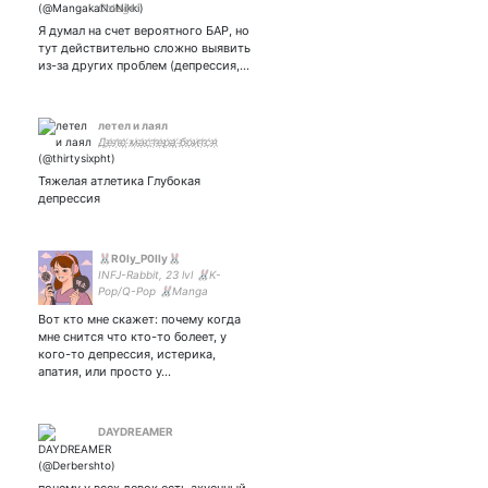
College
Я думал на счет вероятного БАР, но
тут действительно сложно выявить
из-за других проблем (депрессия,…
летел и лаял
Д҉е҉л҉о҉ ҉м҉а҉с҉т҉е҉р҉а҉ ҉б҉о҉и҉т҉с҉я҉
Тяжелая атлетика Глубокая
депрессия
🐰R0ly_P0lly🐰
INFJ-Rabbit, 23 lvl 🐰K-
Pop/Q-Pop 🐰Manga
Вот кто мне скажет: почему когда
мне снится что кто-то болеет, у
кого-то депрессия, истерика,
апатия, или просто у…
DAYDREAMER