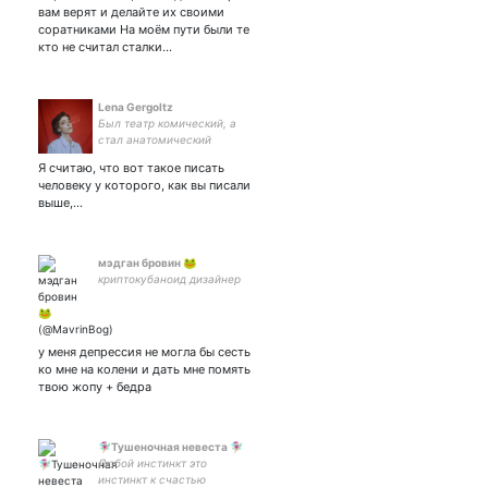
вам верят и делайте их своими
соратниками На моём пути были те
кто не считал сталки…
Lena Gergoltz
Был театр комический, а
стал анатомический
Я считаю, что вот такое писать
человеку у которого, как вы писали
выше,…
мэдган бровин 🐸
криптокубаноид дизайнер
у меня депрессия не могла бы сесть
ко мне на колени и дать мне помять
твою жопу + бедра
🧚🏼‍♀️Тушеночная невеста 🧚🏼‍♀️
Любой инстинкт это
инстинкт к счастью