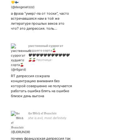
а фраза "умер/-ла от тоски", часто
встречавшаяся нам в той же
литературе прошлых веков это
что? это депрессия. толь…
умственный суррогат
худшего сорта🍒
🖤🖤🖤🖤🖤🖤🖤🖤🖤🖤🖤
🍒🍒♱волчица-
сказительница каша INFJ♱
🍒🍒 ♥️♥️♥️♥️♥️♥️♥️♥️♥️♥️♥️
🔥Information not specified
RT депрессия сожрала
🔥Узнать больше:
концентрацию внимания без
которой совершенно не получается
работать ошибка блять на ошибке
близок день выгона
𝔱𝔥𝔢 𝔚𝔦𝔱𝔠𝔥 𝔬𝔣 𝔅𝔢𝔞𝔲𝔠𝔩𝔞𝔦𝔯
she is evil, most definitely
почему французская депрессия так