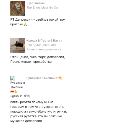
ЩасТливый
The Show Must Go On
RT Депрессия - сьебись нахуй, по-
братски🙏
Ксюша & Паста & Батат
Это вроде дневника.
Вечная эмо девочка из
2011; Работаю в медицине;
Отрицание, гнев, торг, депрессия,
Танцую на шесте.
Приложение перекрёстка
Русские в Тбилиси 🇬🇪🐈
блять ребята почему мы не
говорим о том что русская хтонь
породила такую ебанутую игру как
русская рулетка это ли блять не
мужская депрессия