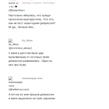
поводу в жизни. Она/живу
с парнем.
Мультифандомный ребенок
Работаю в отеле, пишу про
Настолько ебнулась, что хрящи
людей оттуда
проколола ещё вдогонку. Что это,
как не пост новогодняя депрессия?
М-да... Больно бля…
So_What
У меня в детстве было два
мультфильма от которых прям
депрессия развивалась . Один из
них про Кузю
коммандер чпок
А потом ко мне пришла депрессия
и меня зациклило на трёх сериалах