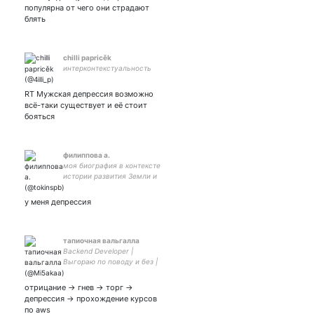
популярна от чего они страдают
блять
chilli papricěk
интерконтекстуальность
RT Мужская депрессия возможно
всё-таки существует и её стоит
бояться
филиппова а.
моя биография в контексте
истории развития Земли и
мироздания в целом их
взаимопереплетение и
у меня депрессия
взаимовлияние.
тапиочная вальгалла
Backend Developer |
Выгораю по поводу и без |
もうシベリアに住んでいない
отрицание -> гнев -> торг ->
депрессия -> прохождение курсов
по aws