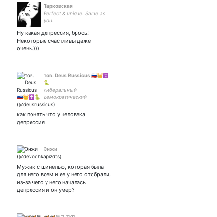
Тарковская
Perfect & unique. Same as
you.
Ну какая депрессия, брось!
Некоторые счастливы даже
очень.)))
тов. Deus Russicus 🇷🇺👑☦️
🐍
либеральный
демократический
культурный империализм
как понять что у человека
депрессия
Энжи
Мужик с шинелью, которая была
для него всем и ее у него отобрали,
из-за чего у него началась
депрессия и он умер?
🦋🦋둥근 감자