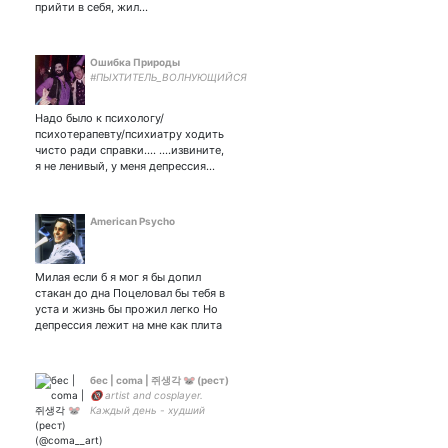
прийти в себя, жил…
Ошибка Природы
#ПЫХТИТЕЛЬ_ВОЛНУЮЩИЙСЯ
Надо было к психологу/
психотерапевту/психиатру ходить
чисто ради справки.... ....извините,
я не ленивый, у меня депрессия...
American Psycho
Милая если б я мог я бы допил
стакан до дна Поцеловал бы тебя в
уста и жизнь бы прожил легко Но
депрессия лежит на мне как плита
бес | coma | 쥐생각 🐭 (рест)
🔞 artist and cosplayer.
Каждый день - худший
день, но я улыбаюсь. 🤍💙
🤍