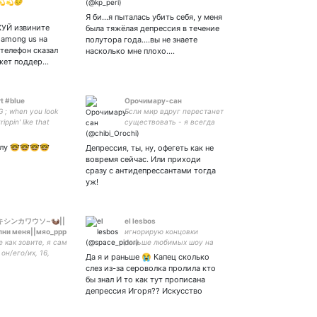
💫💫😔
Я би...я пыталась убить себя, у меня
УЙ извините
была тяжёлая депрессия в течение
 among us на
полутора года....вы не знаете
 телефон сказал
насколько мне плохо....
ожет поддер…
t #blue
Орочимару-сан
; when you look
Если мир вдруг перестанет
ippin' like that
существовать - я всегда
найду к чему ещё
придолбаться.
блу 🤓🤓🤓🤓
Депрессия, ты, ну, офегеть как не
вовремя сейчас. Или приходи
сразу с антидепрессантами тогда
уж!
キシンカワウソ~🦦||
el lesbos
пни меня||мяо_ррр
игнорирую концовки
е как зовите, я сам
раньше любимых шоу на
 он/его/их, 16,
профессиональном уровне
Да я и раньше 😭 Капец сколько
708644693;
слез из-за сероволка пролила кто
орение чжунчи,
бы знал И то как тут прописана
казали :') закр:
депрессия Игоря?? Искусство