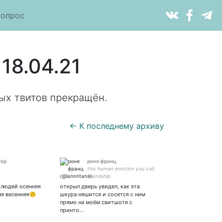
вопрос
18.04.21
ых твитов прекращён.
← К последнему архиву
hip
роня франц
this human emotion you call
friendship.
 людей осенняя
открыл дверь увидел, как эта
ня весенняя🙃
шкура няшится и сосется с ним
прямо на моём свитшоте с
принто…