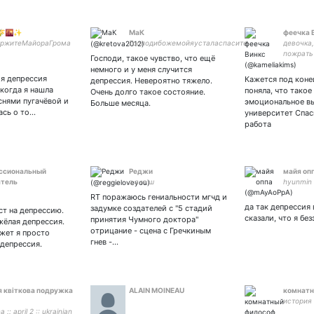
🌾🌇✨
МаК
феечка 
ержитеМайораГрома
Господибожемойяусталаспасите
девочка
пожрать
Господи, такое чувство, что ещё
учиться
немного и у меня случится
оя депрессия
Кажется под конец
депрессия. Невероятно тяжело.
 когда я нашла
поняла, что такое
Очень долго такое состояние.
снями пугачёвой и
эмоциональное в
Больше месяца.
ась о то…
университет Спа
работа
ссиональный
Реджи
майя оп
атель
з а ю ш
hyunmin 
RT поражаюсь гениальности мгчд и
да так депрессия 
задумке создателей с "5 стадий
т на депрессию.
сказали, что я бе
принятия Чумного доктора"
жёлая депрессия.
отрицание - сцена с Гречкиным
жет я просто
гнев -…
 депрессия.
оя квіткова подружка
ALAIN MOINEAU
комнатн
история
a :: april 2 :: ukrainian