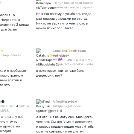
о
- Я тут только ради милых
картинок! - нагло соврала
она.
Не знаю почему я улыбаюсь когда
рессия То
разговарив с людьми но это ад.
 Наденьте на
Никто не верит что мне плохо и
ривяжите 2 конца
нужен психолог. Никто…
 для белья
e ⚡
Catalisha✨хейтерша
 стаде оленей
мовистара
♥+☮=ツ anahi & tina = my
religion rbd × rebelde × elite
× languages × tvd universe
если я пребываю
в некоторых твитах уже была
× ukrainian shows × пацанки
аком странном
депрессия, нет?
x rizha x tina karol х skam
нии апатии и
italia
то что…
т🌒
Alfred Korzybski
since 2015◾️saw 26-
завтра будет хуже
/2019;
019◾️Биллодевочка◾️не
а, ольга, у неё
А я что. А я не могу сам. Мне нужен
◾️i'm 25◾️люблю vh ym
нно что-то
человек. Смысл. У меня депрессия
ухать🍷✨◾️ 서울 사람✨
то другое, но
и колеса подавляющие мозг. Чтобы
находил…
мозг не срывался и не улетел.