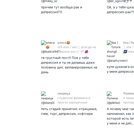
♥♥♥ ♂
причем тут вообще рак и
Ой, а у тебя щи
депрессия?))
депрессия-рак?((
алиса🍪
lisa / 
ot9 stan | aeri ;; всегда на
˚₊ she /
стороне exo // 🤍 🌺
🌌 read
chocolate vanilla🌺
тв грустный пост!! Пов у тебя
депрессия и ты не делаешь даже
куля цукинага к
половину дел, запланированных на
у меня депресси
день
лакрица
Полин
студентка физикиня и
я приш
просто хорошечная
пропер
девочка 23 годика люблю
пять стадий принятия: отрицание,
А почему мне та
рисовать красивые
гнев, торг, депрессия, софтсерв
напоминал, как 
стрелки. закрыт04ка:
которой есть пи
у меня и не деп…