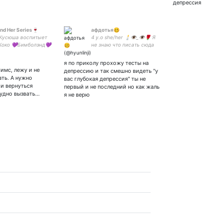
депрессия
nd Her Series🍷
афдотья🥴
Кусюша воспитыет
4 y.o she/her 🕯️👁_👁🌹 Я
Коко 💜Бимболэнд💜
не знаю что писать сюда
алах, типа дневник,
но когда-нибудь я
ы не означают
придумаю
я по приколу прохожу тесты на
ржку
Симс, лежу и не
депрессию и так смешно видеть "у
ать. А нужно
вас глубокая депрессия" ты не
и вернуться
первый и не последний но как жаль
рудно вызвать…
я не верю