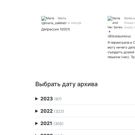
Maria
Xenia a
смски в никуда
Кошка 
кошку 
Депрессия 1000%
О сери
ретвит
подде
Я переиграла в 
могу ничего дел
съездить домой 
пешком (час). Т
Выбрать дату архива
2023
(97)
2022
(323)
2021
(305)