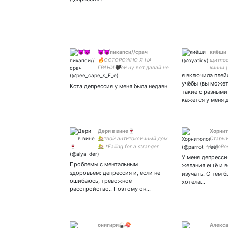
😈👿пикапси//срач
киёши
🔥ОСТОРОЖНО Я НА
щитпост
ГРАНИ🖤ой ну вот давай не
кинни |
будем, а?🖤
я включила плей
gh ; b
Sadism&Masochism🖤🔥🖤
she/he
учёбы (вы может
Кста депрессия у меня была недавн
Булимичка на
есть:
такие с разными
связи*жувачно-
кажется у меня 
газировочный передоз*🔥
Дери в вине🍷
Xорнит
🏡твой антитоксичный дом
Старый
🏡 *Falling for a stranger
LolloRo
good gracious* Здесь любят
заблок
У меня депресси
вино и Хендери🍷🤍 soft
моей о
Проблемы с ментальным
желания ещё и 
for I.N
по ссы
здоровьем: депрессия и, если не
изучать. С тем б
ошибаюсь, тревожное
хотела…
расстройство.. Поэтому он…
онигири🍙🍣
Алекса