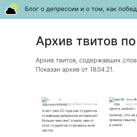
Блог о депрессии и о том, как побед
Архив твитов по
Архив твитов, содержавших слов
Показан архив от 18.04.21.
ri.
alien
#actorjin & #ksj1 tomorrow
всё то
Englis
‘и вот уже 22 года как студентов
нытьё
конечно, это не 
стэнфорда депрессия интересует
прямом смысле, 
больше чем секс’ я мало чем от
и уныло
этих студентов отличаюсь если
честно