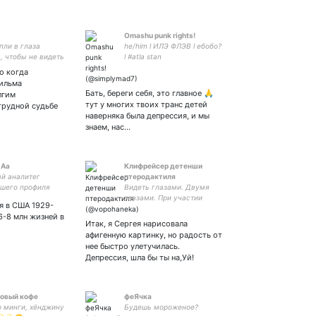
Omashu punk rights!
пли в глаза
he/him l ИЛЭ ФЛЭВ l ебобо?
, чтобы не видеть
l #atla stan
о когда
ильма
Бать, береги себя, это главное 🙏
лгим
тут у многих твоих транс детей
трудной судьбе
наверняка была депрессия, и мы
знаем, нас…
 Аа
Клифрейсер детенши
й аналитег
птеродактиля
шего профиля
Видеть глазами. Двумя
глазами. При участии
я в США 1929-
специального гостя -
6-8 млн жизней в
головного мозга.
Итак, я Сергея нарисовала
афигенную картинку, но радость от
нее быстро улетучилась.
Депрессия, шла бы ты на,Уй!
овый кофе
феЯчка
о минги, хёнджину
Будешь мороженое?