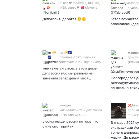
K-pop❤️ monsta x, bts, skz,
Изобре
t419, ateez❤️ 🌺 Можете
художн
называть меня Ри🌺
архите
Депрессия, дорогая 😔✊
Готов поучаство
закончилась деп
jgr 🧭🌌
машина
павлине блять перо на
грустн
капелюсі. отак. оце я ношу
фемини
кожного дня.
суици
мне кажется у всех в этом доме
22 y.o.
депрессия ибо мы реально не
rwby |
Послеродовая д
замечали запах целый месяц.....
залью 
репродуктивное
слышали о таком
инихао
❌Akvo
как человек танцует так он
если н
и трахается мяу
ничего
#Своб
у сонмина депрессия потому что
В январе 2021 су
#FreeN
он не смог прийти
экстрадиции Асс
#Своб
то него депресс
мысли. До расс