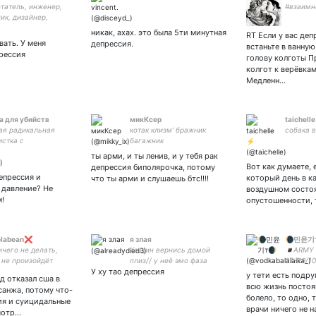
татель, инженер,
#взаимн
ик, дизайнер,
ктор, шеф-повар
никак, ахах. это была 5ти минутная
RT Если у вас деп
вать. У меня
депрессия.
встаньте в ванную
рессия
голову колготы П
колгот к верёвкам
Медленн…
 для убийств
микКсер
taichell
ая радикальная
котак клизм’ бражник
собака в
стка с
багажник
дальными мыслями |
ты арми, и ты ленив, и у тебя рак
 | hades | tangled |
Вот как думаете, 
депрессия биполярочка, потому
 вырву твое сердце и
епрессия и
который день в к
что ты арми и слушаешь бтс!!!!
в него бензин |
 давление? Не
воздушном состоя
!
опустошенности, 
labean❌
я злая
🌘민윤기
ичего не делать,
Кэ Цин вернись домой
◾️ARMY 
 не произойдёт
плиз// у неё эмо фаза
27-29/10
одуНавальному
У ху тао депрессия
26/12/2
у тети есть подруг
д отказал сша в
avalny
взаимен
всю жизнь постоя
анжа, потому что-
одуПолитзаключенным
nj и✨б
болело, то одно, 
ия и суицидальные
врачи ничего не 
мотр…