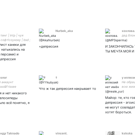
Nurbek_aka
хохлова
инг | intp | чуя
дед бло
 софт!соукоку | bsd ;
лист канеки для
ts | ✨литература ✨ |
+депрессия
И ЗАКОНЧИЛАСЬ 
r | на фанфикусе я
 натыкались на
ТЫ МЕЧТА МОЯ И
 персами) и
депрессия
олог
†
у иллюзи
 аккаунт
Не обра
sso&Frissee
всю жиз
Что ж так депрессия накрывает то
ирован. Канал с
глупост
я и нет никакого
бнажённой натурой
Майор: те, кто го
велосипеды
лке ниже👇🏼
депрессия - эгои
ыло всё понятно, я
не могут совладат
хотят бороться.
ндр Taknado
vincent.
ksksks