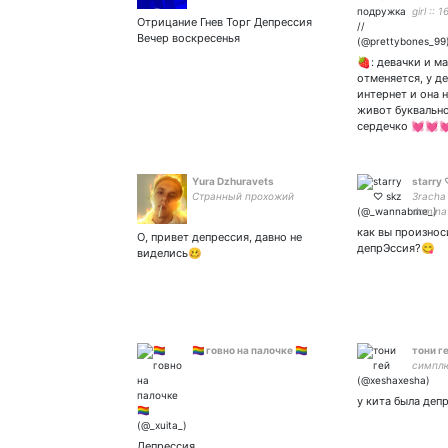
girl :: 
Отрицание Гнев Торг Депрессия
ʔ max: 
Вечер воскресенья
43 ˀˀ ˖
🍓: девачки и м
отменяется, у д
интернет и она 
живот буквальн
сердечко 💓💓
Yura Dzhuravets
starry
Странный прохожий
3racha 
domina
как вы произнос
О, привет депрессия, давно не
депрЭссия?😋
виделись🥴
🏳️‍🌈 говно на палочке 🏳️‍🌈
тони г
симплю
у кита была депр
Депрессия...