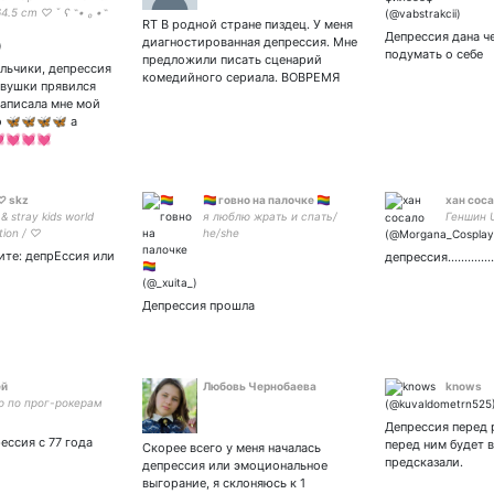
164.5 cm ♡ ˇ ʕ ˵• ₒ •˵
RT В родной стране пиздец. У меня
65 ꕤ min: 43 ꕤ new:
Депрессия дана ч
диагностированная депрессия. Мне
 お前˒ ੭
подумать о себе
предложили писать сценарий
альчики, депрессия
комедийного сериала. ВОВРЕМЯ
евушки прявился
написала мне мой
о 🦋🦋🦋🦋 а
💓💓💓💓
 ♡ skz
🏳️‍🌈 говно на палочке 🏳️‍🌈
хан сос
& stray kids world
я люблю жрать и спать/
Геншин 
tion / ♡
he/she
ите: депрЕссия или
депрессия....................
Депрессия прошла
ей
Любовь Чернобаева
knows
 по прог-рокерам
Депрессия перед 
ессия с 77 года
перед ним будет в
Скорее всего у меня началась
предсказали.
депрессия или эмоциональное
выгорание, я склоняюсь к 1