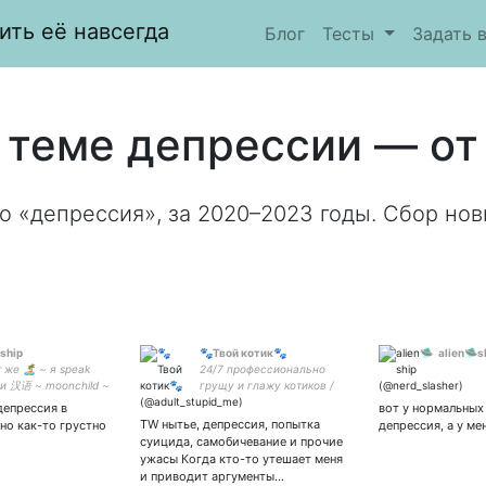
ить её навсегда
Блог
Тесты
Задать 
 теме депрессии — от 
о «депрессия», за 2020–2023 годы. Сбор нов
ship
🐾Твой котик🐾
alien🛸s
т же 🏝 ~ я speak
24/7 профессионально
h и 汉语 ~ moonchild ~
грущу и глажу котиков /
INFP / парная оформа с
депрессия в
вот у нормальных
TW нытье, депрессия, попытка
но как-то грустно
депрессия, а у ме
суицида, самобичевание и прочие
ужасы Когда кто-то утешает меня
и приводит аргументы…