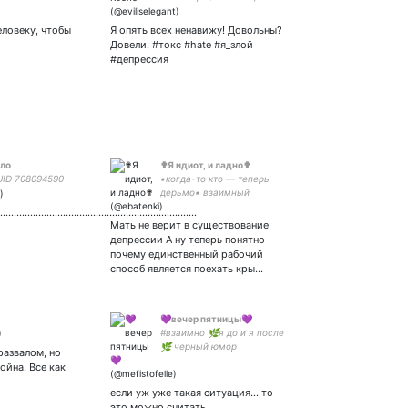
обернет твою жизнь в
страдание. Для вашего же
еловеку, чтобы
Я опять всех ненавижу! Довольны?
блага советую мне не
Довели. #токс #hate #я_злой
писать. Вы пожалеете.
#депрессия
ало
✟Я идиот, и ладно✟
UID 708094590
▪️когда-то кто — теперь
дерьмо▪️ взаимный
▪️депрессивный/пассивно-
..................................................................
агрессивный▪️алкаш но не
Мать не верит в существование
ваш▪️аутсайдер▪️парная
депрессии А ну теперь понятно
оформа с
почему единственный рабочий
способ является поехать кры…
💜вечер пятницы💜
#взаимно 🌿я до и я после
🌿 черный юмор
развалом, но
приветствуется😈 🖌️
ойна. Все как
НеДоДеЛаНнЫй художник
🖌️ сериаломан, 😍аниме😍
если уж уже такая ситуация... то
#самосовершенствуюсь
это можно считать