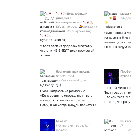
🔪🍷🚬Дед любящий
маша 
дилдаки с
#подд
кошкодевочками🔪🍷🚬
Ебусь как гусь 🏳‍🌈 Мудак по
жизни. Жить нужно так,
блин я поняла м
чтобы быть хорошим
началась в 8 лет
пидором ☝️☝️☝️ Не
мамин диск с пе
смешные шутки 24/7 Отец
У всех слепых депрессия потому
всерьёз задумал
русской демократии ✊✊
что они НЕ ВИДЯТ всех прелестей
✊ Оформа с
жизни
бесполый трактирщик
Профе
навеки твой
страд
воображаемый друг
Прошла мини тес
Очень надеюсь на ремиссию.
Тест говорит тя
«Депрессия не определяют твою
Плохой тест. Мо
личность. Я знала настоящего
старая, че сразу
Сёму, и он когда-нибудь вернётся»
Mike Ph
ꕤ ⸗ тв
Will you ever read this, I
//
wonder
⠑⠊ ⠑ lin