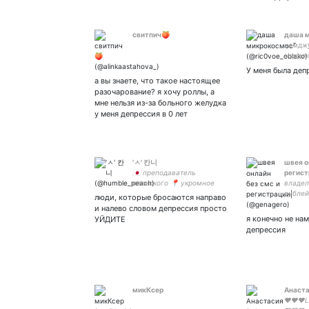
свитпич🍑
даша 
намджу
микрок
покло
У меня была деп
пишу п
а вы знаете, что такое настоящее
себе
разочарование? я хочу роллы, а
мне нельзя из-за больного желудка
у меня депрессия в 0 лет
'ㅅ' 칸니
швея о
🇯🇵 преподаватель
регист
японского 📍 укромное
владел
местечко с моими
рублей
люди, которые бросаются направо
мыслями 🤍 ukrainian
аккаун
и налево словом депрессия просто
#EXOL
кидать
я конечно не нам
УЙДИТЕ
фотогр
депрессия
особен
микКсер
Анаст
♥♥♥Lo