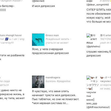
dungeon master♂
и арону
за-биполяр-
И моя депрессия
СУПЕР БЛЯТЬ НАХ
(((((
после обновления
новую карту, мой
что больше не м
future zhongli haver
Gross man
툥아 arler
 her 🌌 ru / ukr / eng
Рождённый чилить -
TAEYONG 
 carrd byf!!
учиться не может
yeah im tr
Ясно, у чела очередная
слушаю наконец 
предсессионная депрессия
стати не разбанила
депрессия
я
а
mandragora
🦦~オー
ла сюда
Болезнь Фридрейха
чжунли 
деться
хз короч
не знаю,
к давно никто не
Я чувствую, что меня опять
европа: 
прекрасна жизнь, в
начинает трясти моя депрессия.
олицетв
во, ну типа, может
Пью таблетки, но они не помогают.
мне так с
*моя нервная система пл…