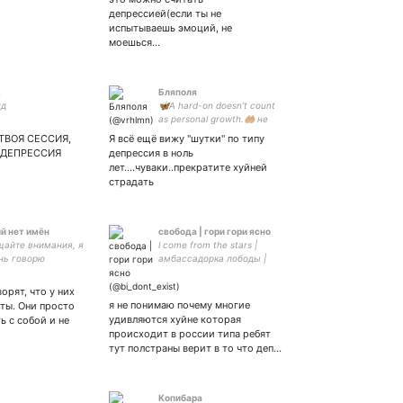
мечтаю найти лучшую
депрессией(если ты не
подругу
испытываешь эмоций, не
моешься…
.
Бляполя
нд
🦋A hard-on doesn’t count
as personal growth.🤲🏼 не
повезло Лопе inst.- vrhlm.n
ТВОЯ СЕССИЯ,
Я всё ещё вижу "шутки" по типу
 ДЕПРЕССИЯ
депрессия в ноль
лет....чуваки..прекратите хуйней
страдать
й нет имён
свобода | гори гори ясно
щайте внимания, я
l come from the stars |
нь говорю
амбассадорка лободы |
и
make riordanverse great
again | жуюж | entp and
ворят, что у них
proud | жена альбедо |
я не понимаю почему многие
сты. Они просто
громоботка | she/her/ты
удивляются хуйне которая
ь с собой и не
происходит в россии типа ребят
тут полстраны верит в то что деп…
Kопибара