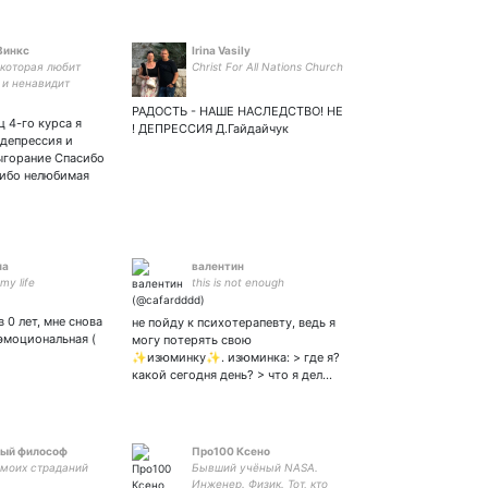
Винкс
Irina Vasily
,которая любит
Christ For All Nations Church
 и ненавидит
РАДОСТЬ - НАШЕ НАСЛЕДСТВО! НЕ
 4-го курса я
! ДЕПРЕССИЯ Д.Гайдайчук
 депрессия и
ыгорание Спасибо
сибо нелюбимая
па
валентин
my life
this is not enough
в 0 лет, мне снова
не пойду к психотерапевту, ведь я
зэмоциональная (
могу потерять свою
✨изюминку✨. изюминка: > где я?
какой сегодня день? > что я дел…
ый философ
Про100 Ксено
 моих страданий
Бывший учёный NASA.
Инженер. Физик. Тот, кто