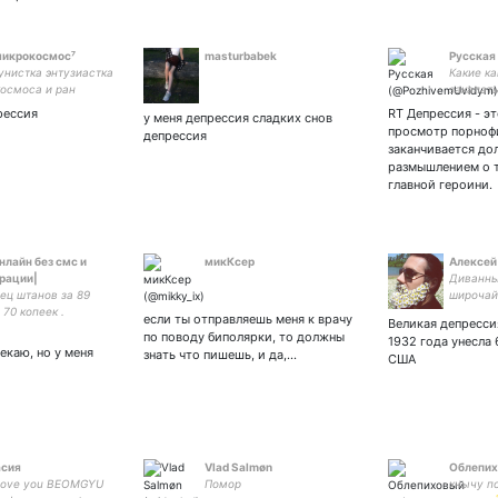
микрокосмос⁷
masturbabek
Русская
нистка энтузиастка
Какие ка
осмоса и ран
закапать
няюсь пельменям
долбо
рессия
RT Депрессия - эт
у меня депрессия сладких снов
ро секс и любовь к
просмотр порноф
депрессия
заканчивается до
размышлением о 
главной героини.
нлайн без смс и
микКсер
Алексей
рации|
Диванны
ец штанов за 89
широчай
 70 копеек .
если ты отправляешь меня к врачу
Великая депресси
т//// не желательно
по поводу биполярки, то должны
1932 года унесла 
 мои твиты и
екаю, но у меня
знать что пишешь, и да,…
США
афии куда-то,
но в группы вк
асия
Vlad Salmøn
Облепих
ve you BEOMGYU
Помор
хнычу п