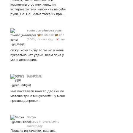
комменты о сотнях женщин,
которые хотели наложить на себя
руки. Но! Но! Мама тоже их про…
токито:;мейнерка эолы
sasha. 🦋ar 55 asia🦋 45+
(100%) ганью жду. 💌сыр
косичка моя жизнь💌
UID:829652193
сижу, хочу сигну эолы. но у меня
буквально нет удачи. всем пока у
меня депрессия.
笑得我想死
мне поставили вместо двойки по
матеше три с минусом!!!!!!! у меня
прошла депрессия
Sonya
i believe in oversharing
supremacy
Пришла из качалки, наелась