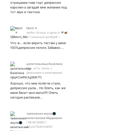
отрицание гнев торг депрессия
каролин а загадай мне желание под
тот звук в тиктоке
Morti ⛧
любит Ксюшу и деньги ❤🦋
1/? книжный долбаеб ~
рппшник
Что ж... если верить тестам у меня
100%депрессия пхпхпх Забавно....
целительница Вазелина
Маг, есть связь с
демонами и вампирами.
Люблю пышных мужчин,
алкоголь, писать фанфики
Хорошо, что мне полегче стало,
и музицировать. Есть
депрессия ушла... Но блять, как же
личная Муза- демон-
меня бесит моя мать!!!!! Опять
хранитель. Авиация be
сегодня распекали…
like)))
тревожная акула🌑
капитанские бёдрышки
| #KHR |#S80 |
#JUJUTSUKAISEN|