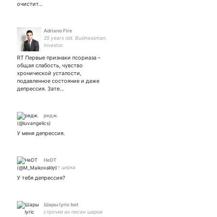
очистит…
Adriano Fire
35 years old. Businessman.
Investor.
RT Первые признаки псориаза –
общая слабость, чувство
хронической усталости,
подавленное состояние и даже
депрессия. Зате…
редж.
У меня депрессия.
HeDT
артист цирка
У тебя депрессия?
Шары lyric bot
строчки из песен шаров