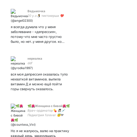
Ведьмочка
20 y.o🐧 тиктокерша 💔
я всегда думала что у меня
заболевание - «депрессия»,
потому-что мне часто грустно
было, но нет..у меня другое. ко…
нереалка
ddf
вся моя депрессия оказалась тупо
нехваткой витаминов. выпила
витамин Д и можно ещё пойти
горы свернуть оказалось.
🌿🌺Женщина с бивой🌺🌿
Врач-ординатор💊 👩🏻‍⚕️💉
Педиатрия forever 😇❤️
Улыбка в темноте 😁
Но я не жалуюсь, валю на практику
каждый день, закинувшись