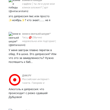
войны и победы
сэдфем | ты ли в руки мои
клинок вложил? | арт
это депрессия пмс или просто
✨ноябрь✨? кто знает……. не я
онни в овечьей шкуре*
*асц ♈ Обычно
недовольна или подгорает;
скрытая эри; пытаюсь не
вскрыться с 2012-го года.
У меня завтрак плавно перетек в
обед. Я в шоке. Это депрессия? Или
что это за замедленность? Нужно
поспешить к баб…
ДНИ.РУ
Российская интернет-
газета. Говорим и
показываем с 2000 года.
Алкоголь и депрессия: что
Мы в ВКонтакте: Мы в
происходит с резко сдавшей
Instagram:
Дубцовой