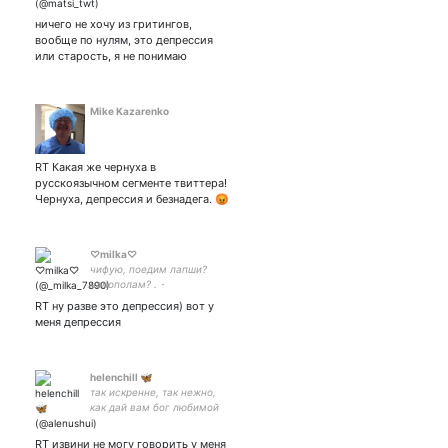
ничего не хочу из гритингов,
вообще по нулям, это депрессия
или старость, я не понимаю
Mike Kazarenko
RT Какая же чернуха в
русскоязычном сегменте твиттера!
Чернуха, депрессия и безнадега. 😡
♡milka♡
чифую, поедим лапши?
напополам? .・
✫・゜・。..・。.・゜✭・-: ✧
RT ну разве это депрессия) вот у
:-゜・．
меня депрессия
helenchill 🦋
так искренне, так нежно,
как дай вам бог любимой
быть другим
RT извини не могу говорить у меня