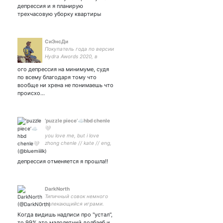
депрессия и я планирую
трехчасовую уборку квартиры
СиЭнсДи
Покупатель года по версии
Hydra Awords 2020, в
отставке)
ого депрессия на минимуме, судя
по всему благодаря тому что
вообще ни хрена не понимаешь что
происхо…
‘puzzle piece’☁️hbd chenle
🤍
you love me, but i love
zhong chenle // kate // eng,
rus // genshin 56ar
uid:712538194 #diluc
депрессия отменяется я прошла!!
DarkNorth
Типичный совок немного
увлекающийся играми.
Когда видишь надписи про "устал",
то 99% это малолетний долбаеб и