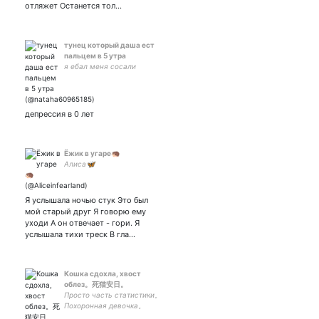
отляжет Останется тол…
тунец который даша ест
пальцем в 5 утра
я ебал меня сосали
депрессия в 0 лет
Ёжик в угаре🦔
Алиса🦋
Я услышала ночью стук Это был
мой старый друг Я говорю ему
уходи А он отвечает - гори. Я
услышала тихи треск В гла…
Кошка сдохла, хвост
облез。死猫安日。
Просто часть статистики。
Похоронная девочка。