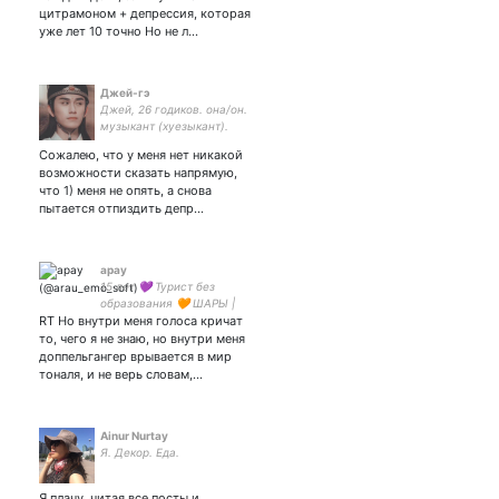
цитрамоном + депрессия, которая
уже лет 10 точно Но не л…
Джей-гэ
Джей, 26 годиков. она/он.
музыкант (хуезыкант).
квир (хуир). магистр
Сожалею, что у меня нет никакой
тревожного культа. // Jay,
возможности сказать напрямую,
26 y.o. she/he. musician.
что 1) меня не опять, а снова
queer
пытается отпиздить депр…
арау
15 лет 💜 Турист без
образования 🧡 ШАРЫ |
RT Но внутри меня голоса кричат
Monster High |
Countryhumans | Naruto |
то, чего я не знаю, но внутри меня
Клуб Яричин | OZMAFIA |
доппельгангер врывается в мир
Haikyuu
тоналя, и не верь словам,…
Ainur Nurtay
Я. Декор. Еда.
Я плачу, читая все посты и