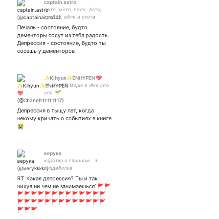
captain.astro
Авто, мото, вело, фото,
гребля, ебля и охота
Печаль - состояние, будто
дементоры сосут из тебя радость.
Депрессия - состояние, будто ты
сосешь у дементоров
✨Kihyun✨ENHYPEN 💖
☕ Моя ☀️ Верю в dive into
you 🌱
Депрессия в тыщу лет, когда
некому кричать о событиях в книге
😭
верука
коротко о главном : я
пиздаболка
RT ‘Какая депрессия? Ты и так
нихуя ни чем не занимаешься’ 🚩🚩
🚩🚩🚩🚩🚩🚩🚩🚩🚩🚩🚩🚩🚩
🚩🚩🚩🚩🚩🚩🚩🚩🚩🚩🚩🚩🚩
🚩🚩🚩