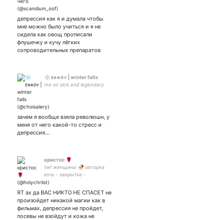
депрессия как я и думала чтобы
мне можно было учиться и я не
сидела как овощ прописали
флушечку и кучу лёгких
сопроводительных препаратов
❄️ ᴇʀʀᴏʏ | winter falls
me so sick and legendary
зачем я вообще взяла революшн, у
меня от него какой-то стресс и
депрессия…
кристос 🌹
tw! женщина 🥀 авторка
юпа - закрытка -
RT ах да ВАС НИКТО НЕ СПАСЕТ не
произойдет никакой магии как в
фильмах, депрессия не пройдет,
посевы не взойдут и кожа не