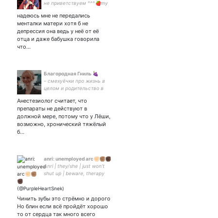
не приветствуем °^°🍓my
wife -
надеюсь мне не передались
менталки матери хотя б не
депрессия она ведь у неё от её
отца и даже бабушка говорила
что…
Благородная Гниль 🍇
– смехуёчки про жизнь в
целом и родительство в
частности, – великолепные
Анестезиолог считает, что
изречения моих
препараты не действуют в
головастиков, – истории из
должной мере, потому что у Лёши,
жизни, обычно тяжёлые.
возможно, хронический тяжёлый
Велком!
б…
anri: unemployed arc✊🏻✊🏽✊🏿
Anri | they/she | just won’t
shut up | beware, therapy
inside | tries, but not really |
‘96
Чинить зубы это стрёмно и дорого
Но блин если всё пройдёт хорошо
то от сердца так много всего