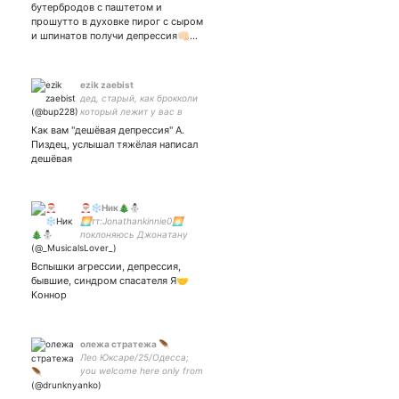
бутербродов с паштетом и
прошутто в духовке пирог с сыром
и шпинатов получи депрессия👊🏻…
ezik zaebist
дед, старый, как брокколи
который лежит у вас в
маразилке с 2001
Как вам "дешëвая депрессия" А.
#onepiece #XFiles пчола
Пиздец, услышал тяжëлая написал
закрытка: пишу стихи:
дешëвая
🎅🏼❄️Ник🎄⛄️
🌅тт:Jonathankinnie0🌅
поклоняюсь Джонатану
Джостару🌅сапп: на меня
Верон/Ник🌅МЮЗИКЛЫ🌅
Вспышки агрессии, депрессия,
аниме🌅лгбтк+ френдли🌅
бывшие, синдром спасателя Я🤝
Коннор
олежа стратежа 🪶
Лео Юксаре/25/Одесса;
you welcome here only from
16 y.o. (бывш. томность
царевичей) (бывш.