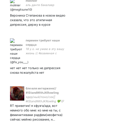
molinier
аль данте бакалавр
Вероника Степанова в новом видео
сказала, что это атипичная
депрессия, держу в курсе
перемен требуют наши
сердца
18 y.o. не умею в эту вашу
жизнь (( #взаимная с
активными🖤 закрытка -
нет нет нет только не депрессия
снова пожалуйста нет
бля юля интерженя//
#IStandWithJKRowling
ядер/ный/поно/сек||
#IStandWithJKRowling 💚🤍
RT приветик! я хфузга/ада, вот
💜
немного обо мне: ко мне на ты, с
феминитивами радфем(неофитка)
сейчас мейню рисование, н…