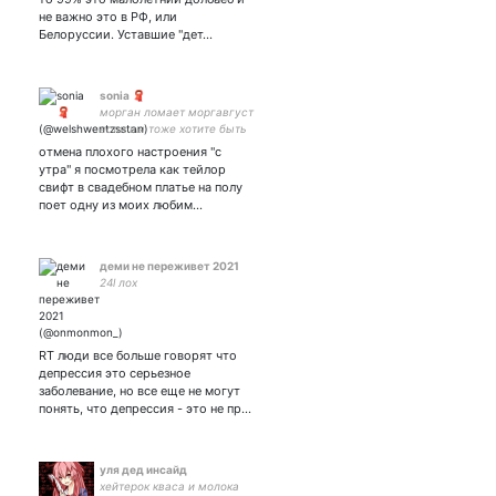
не важно это в РФ, или
Белоруссии. Уставшие "дет…
sonia 🧣
морган ломает моргавгуст
если вы тоже хотите быть
в курсе что это не про вас
отмена плохого настроения "с
я могу сказать потому что
утра" я посмотрела как тейлор
мол это моя жизнь и она
свифт в свадебном платье на полу
хочет чтобы мне было
поет одну из моих любим…
плохо /ij
деми не переживет 2021
24l лох
RT люди все больше говорят что
депрессия это серьезное
заболевание, но все еще не могут
понять, что депрессия - это не пр…
уля дед инсайд
хейтерок кваса и молока