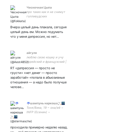
Чесночная Цыпа
про таких как я не снимут
голливудских
фильмов,потому что
попкорн придётся
Вчера целый день плакала, сегодня
посыпать
целый день ем. Можно подумать
антидепрессантами.
что у меня депрессия, но нет...
айгуля
люблю свою кошку и учу
корейский и французский |
закрытка мью принимаю
RT «депрессия — просто не
грусти» «нет денег — просто
заработай» «попала в абьюзивные
отношения — а надо было получше
челове…
☔шампунь наркоша🚬🌃
Тоня/Вика, 19 ~ она/её ~
INFP (Есенин) ~
внефандомная ~ хаотик ~
меломан ~ хорнисофт
бллин ~ злобный
проходила примерно неделю назад.
романтик|| alles reine