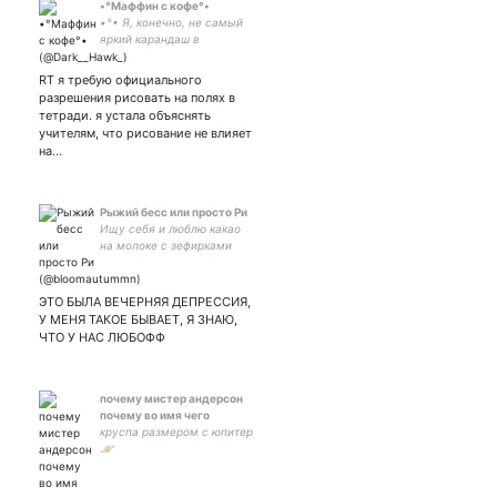
•°Маффин с кофе°•
•°• Я, конечно, не самый
яркий карандаш в
коробочке, но я,
однозначно, не самый
RT я требую официального
тупой из них. •°•
разрешения рисовать на полях в
тетради. я устала объяснять
учителям, что рисование не влияет
на…
Рыжий бесс или просто Ри
Ищу себя и люблю какао
на молоке с зефирками
ЭТО БЫЛА ВЕЧЕРНЯЯ ДЕПРЕССИЯ,
У МЕНЯ ТАКОЕ БЫВАЕТ, Я ЗНАЮ,
ЧТО У НАС ЛЮБОФФ
почему мистер андерсон
почему во имя чего
круспа размером с юпитер
🪐