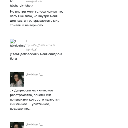
каждый час
Но внутри меня голоса кричат то,
чего я не знаю, но внутри меня
доппельгангер врывается в мир
тоналя, и не верь сло…
'l
my wife // ella ama la
'corrida'
у тебя депрессия у меня синдром
бога
_twixiself__
. • Депрессия -психическое
расстройство, основными
признаками которого являются
сниженное — угнетённое,
подавленно…
_twixiself__