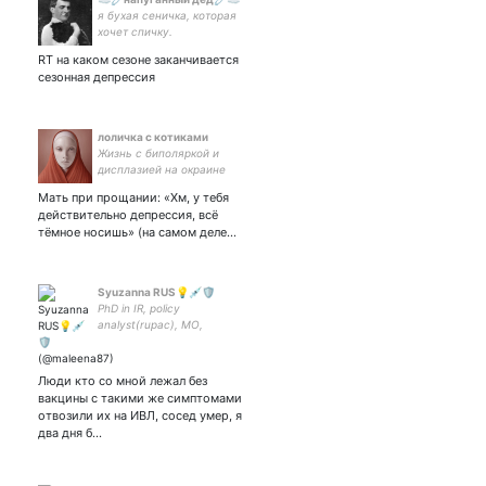
я бухая сеничка, которая
хочет спичку.
RT на каком сезоне заканчивается
сезонная депрессия
лоличка с котиками
Жизнь с биполяркой и
дисплазией на окраине
Махачкалы и всякое
Мать при прощании: «Хм, у тебя
интересное про биологию
действительно депрессия, всё
тёмное носишь» (на самом деле…
Syuzanna RUS💡💉🛡
PhD in IR, policy
analyst(rupac), МО,
(En,Arb,De, Rus). 👨‍🎤🇷🇺
against Russophobia and
xenophobia✌🏼multipolar
Люди кто со мной лежал без
world. против русофобии
вакцины с такими же симптомами
♦️многополярный мир🌍
отвозили их на ИВЛ, сосед умер, я
два дня б…