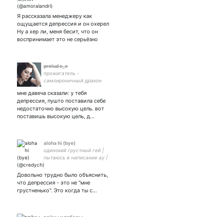
Я рассказала менеджеру как
ощущается депрессия и он охерел
Ну а хер ли, меня бесит, что он
воспринимает это не серьёзно
p̶r̶e̶l̶u̶d̶ ̶e̶_̶e̶
прожигатель -
самоироничный дракон
мне давеча сказали: у тебя
депрессия, пушто поставила себе
недостаточно высокую цель. вот
поставишь высокую цель, д…
aloha hi (bye)
одинокий грустный гей |
пытаюсь в написание ау |
skz | league of legends |
genshin
Довольно трудно было объяснить,
что депрессия - это не "мне
грустненько". Это когда ты с…