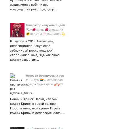
ну.... эм) прикольно негативизм и
kopfsache.
зависимость побили все
предыдущие рекорды, депр…
Генератор ненужных идей
Жду🌺 конца🌺 эпидемии
🙂 попутно💮 умываясь💫
своими💫 слезами💥
RT дуров в 2018: бизнесмен,
каждый💋 день🥳. У меня
оппозиционер, "анус себе
походу та самая
заблокируй роскомнадзор",
депрессия в 0 лет.
сторонник рынка, "ща как свою
Взаимная🙃
крипту запустим…
Низовья французских рек
#LGBTgirl 🏳️‍🌈 // снайперов
всегда будет двое 🎻🎸//
случайная любовь -
случайна навсегда 💔 //
Бонни и Кринж Песни, как они
кринж Кринж в твоей голове
Прости меня, мой кринж Игра в
кринж Кринж и депрессия Мален…
☁️🧷напуганный дед🧷☁️