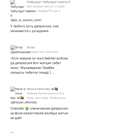
Чебулдаг Чебулдагтовичь Х
Как можно писать о себе
чужим людям?Я сам о
себеещемалознаю.Любители
своих полуголых
невъебенных тел
У любого есть депрессия, она
вбан.Дэбилы туда же.Только
начинается с рождения
сильный может выстоять да
и то..
Sn.kz
ақпараттық порталы
«Есік алдына он жыл байлап қойсаң
да депрессия боп жатқан төбет
жоқ»: Мұхамеджан Тазабек
халықты төбетке теңеді |…
Have a mice day 🐭🏳️‍🌈
Чайник безмятежности в
этом твиттере. Рейвенкло
#SkyChildrenOfTheLight,
ментал очка и #Genshin.
Спасибо 😭 клиническая депрессия
Местами проливные
на фоне разногласий вообще житья
шутки.
не даёт