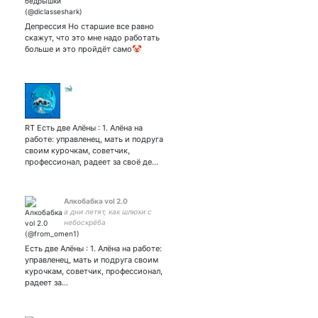
#TOKYOREVENGERS |
Парная с женой |
проповедник S80 | воюю со
Депрессия Но старшие все равно
всем миром |
скажут, что это мне надо работать
второстепенный персонаж
больше и это пройдёт само🤡
🐋
RT Есть две Алёны : 1. Алёна на
работе: управленец, мать и подруга
своим курочкам, советчик,
профессионал, радеет за своё де…
Алкобабка vol 2.0
а дни летят, как шлюхи с
небоскрёба
Есть две Алёны : 1. Алёна на работе:
управленец, мать и подруга своим
курочкам, советчик, профессионал,
радеет за…