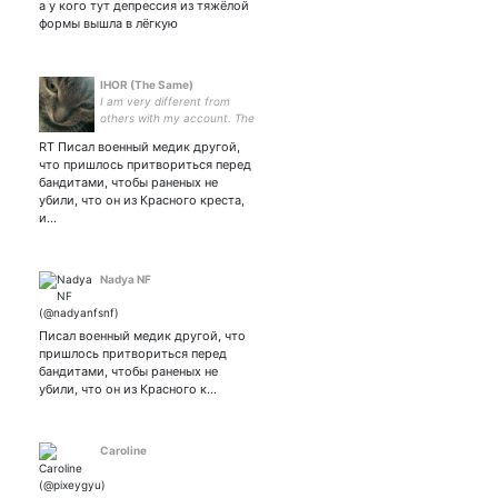
а у кого тут депрессия из тяжёлой
исландский примитивизм)
формы вышла в лёгкую
📎 USERPIC BY
IHOR (The Same)
I am very different from
others with my account. The
eighth coming has taken
RT Писал военный медик другой,
place!
что пришлось притвориться перед
бандитами, чтобы раненых не
убили, что он из Красного креста,
и…
Nadya NF
Писал военный медик другой, что
пришлось притвориться перед
бандитами, чтобы раненых не
убили, что он из Красного к…
Сaroline