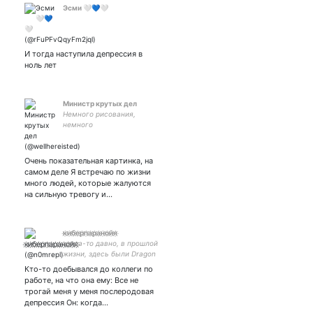
Эсми 🤍💙🤍
И тогда наступила депрессия в
ноль лет
Министр крутых дел
Немного рисования,
немного
программирования, а
также любовь шутить и
намеренного пропускать
Очень показательная картинка, на
пунктуацию 🚀✨
самом деле Я встречаю по жизни
много людей, которые жалуются
на сильную тревогу и…
к҉и҉б҉е҉р҉п҉а҉р҉а҉н҉о҉й҉я҉
когда-то давно, в прошлой
жизни, здесь были Dragon
Age, Mass Effect, c-novels,
Кто-то доебывался до коллеги по
RGG.
работе, на что она ему: Все не
трогай меня у меня послеродовая
депрессия Он: когда…