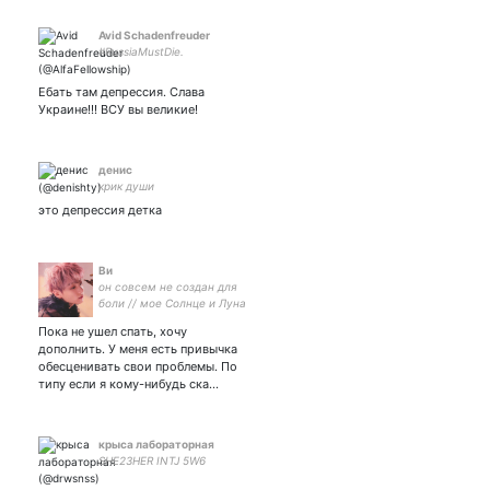
Avid Schadenfreuder
#RussiaMustDie.
Ебать там депрессия. Слава
Украине!!! ВСУ вы великие!
денис
крик души
это депрессия детка
Ви
он совсем не создан для
боли // мое Солнце и Луна
// пишу что-то на фикбук
Пока не ушел спать, хочу
дополнить. У меня есть привычка
обесценивать свои проблемы. По
типу если я кому-нибудь ска…
крыса лабораторная
SHE23HER INTJ 5W6