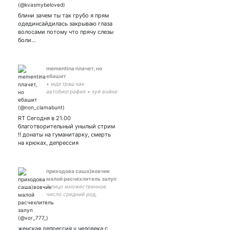
mel чем-то похожа не
герпес, постоянно
блини зачем ты так грубо я прям
возвращаюсь
одединсайдилась закрываю глаза
волосами потому что прячу слезы
боли…
mementina плачет, но
ебашит
• мдэ трэш как
автобиография • хуй войне
как девиз • 🤍💙🤍 как
смысл жизни • помогаю с
ретвитами, тегайте,
RT Сегодня в 21.00
сделаю всё, что смогу
благотворительный унылый стрим
‼️ донаты на гуманитарку, смерть
на крюках, депрессия
приходова саша)вовчик
малой расчехлитель залуп
3 лицо множественное
число средний род,
🏳️‍🌈,профем, ♑️, по гендеру
листья и салат
женская депрессия у человека с