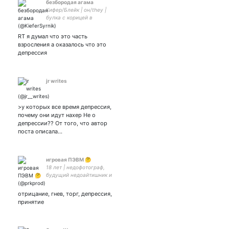
безбородая агама
Кифер/Блейк | он/they |
булка с корицей в
попытках выжить |
аватарка от лучшего змея
RT я думал что это часть
взросления а оказалось что это
депрессия
jr writes
>у которых все время депрессия,
почему они идут нахер Не о
депрессии?? От того, что автор
поста описала…
игровая ПЭВМ 🤔
18 лет | недофотограф,
будущий недоайтишник и
нынешняя конченая
мразота. Любовь к и стыд
отрицание, гнев, торг, депрессия,
перед
принятие