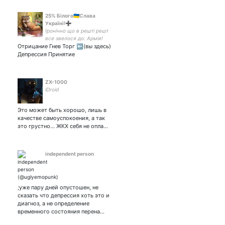
25% Білого🇺🇦Слава
Україні!➕️
Іронічно що в решті решт
все звелося до: Армія!
Отрицание Гнев Торг ⬅️(вы здесь)
Мова! Віра! P.S. Кацапстан
має бути знищено!!!
Депрессия Принятие
ZX-1000
iDroid
Это может быть хорошо, лишь в
качестве самоуспокоения, а так
это грустно... ЖКХ себя не опла…
independent person
;уже пару дней опустошен, не
сказать что депрессия хоть это и
диагноз, а не определение
временного состояния перена…