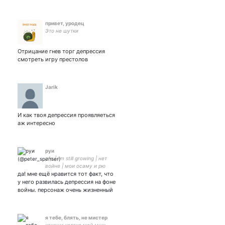
привет, уродец
Это не шутки
Отрицание гнев торг депрессия
смотреть игру престолов
Jarik
И как твоя депрессия проявляеться
аж интересно
руи
pfp | i’m still growing | нет
войне | мои осаму и рю
да! мне ещё нравится тот факт, что
у него развилась депрессия на фоне
войны. персонаж очень жизненный
я тебе, блять, не мистер