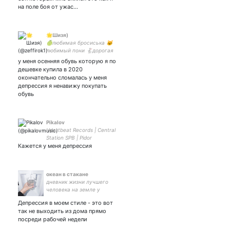
на поле боя от ужас…
🌟Шизя)
🍈любимая бросиська 🐱
любимый пони 🐇дорогая
🌸бро по мужу
у меня осенняя обувь которую я по
дешевке купила в 2020
окончательно сломалась у меня
депрессия я ненавижу покупать
обувь
Pikalov
Heartbeat Records | Central
Station SPB | Pidor
Кажется у меня депрессия
океан в стакане
дневник жизни лучшего
человека на земле у
которого всё получается //
Депрессия в моем стиле - это вот
не думаю и вам не
так не выходить из дома прямо
советую // #ЭСИ #ЛЭФВ
посреди рабочей недели