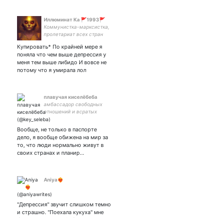
Иллюминат Ка 🚩1993🚩
Коммунистка-марксистка,
пролетариат всех стран
объединяйся
Купировать* По крайней мере я
поняла что чем выше депрессия у
меня тем выше либидо И вовсе не
потому что я умирала лол
плавучая киселёбеба
амбассадор свободных
отношений и всратых
смайликов🫀🏄 веду
нездоровый образ жизни🍺
Вообще, не только в паспорте
🏃🏽‍♀️истерю про любимую
дело, я вообще обижена на мир за
работу👩🏼‍💻♻️ инвест.дневник
то, что люди нормально живут в
💰🤑
своих странах и планир…
Aniya❤️‍🔥
"Депрессия" звучит слишком темно
и страшно. "Поехала кукуха" мне