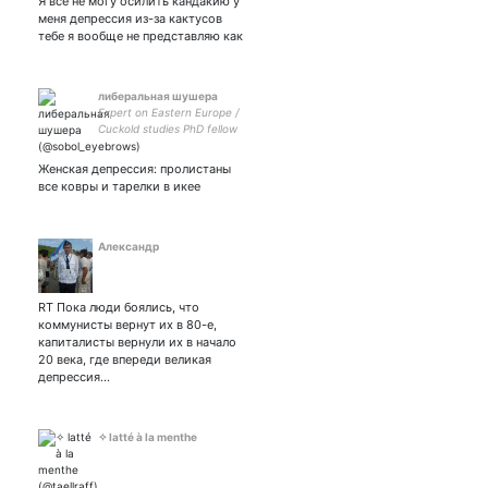
Я все не могу осилить кандакию у
деда мороза на
новогоднем утреннике /
меня депрессия из-за кактусов
🏐:🇩🇪🇦🇷🇨🇵🇧🇷🇳🇱🇷🇺 / Cody
тебе я вообще не представляю как
Kessel Peter Grosse Jochen
Schops fan acc
либеральная шушера
Expert on Eastern Europe /
Cuckold studies PhD fellow
Женская депрессия: пролистаны
все ковры и тарелки в икее
Александр
RT Пока люди боялись, что
коммунисты вернут их в 80-е,
капиталисты вернули их в начало
20 века, где впереди великая
депрессия…
✧ latté à la menthe