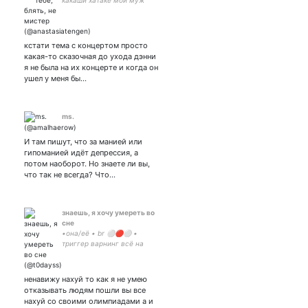
какаши хатаке мой муж
кстати тема с концертом просто
какая-то сказочная до ухода дэнни
я не была на их концерте и когда он
ушел у меня бы…
ms.
И там пишут, что за манией или
гипоманией идёт депрессия, а
потом наоборот. Но знаете ли вы,
что так не всегда? Что…
знаешь, я хочу умереть во
сне
•она/её • br ⚪🔴⚪ •
триггер варнинг всё на
свете ?? • акк-дневник
типа • f41.2 ; f50.2 • min -
52,2; max - 67,4; now -
ненавижу нахуй то как я не умею
?/157 ; gw - 41 ; ugw - 34
отказывать людям пошли вы все
нахуй со своими олимпиадами а и