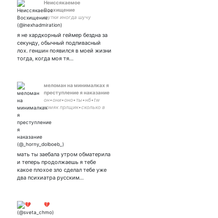
Неиссякаемое
Восхищение
шутки иногда шучу
я не хардкорный геймер бездна за
секунду, обычный подпивасный
лох. геншин появился в моей жизни
тогда, когда моя тя…
меломан на минималках я
преступление я наказание
он•они•оно•ты•нб•tw
хомяк прлщик•сколько в
тебе любви?•горбатый
калоед умер от говна•aftg
и много всего другого•
закрыт очка
мать ты заебала утром обматерила
и теперь продолжаешь я тебе
какое плохое зло сделал тебе уже
два психиатра русским…
💔