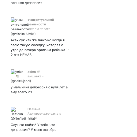
осенняя депрессия
очки ритуальной
реальности
канал в телеге
Ахах сук как же знакомо когда я
свою такую соседку, которая с
утра до вечера орала на ребенка 1-
2 лет НЕНАВ…
xelen 🕊
вышивка -
у мальчика депрессия с нуля лет а
ему всего 23
НеЖена
Разговариваю сама с
собой.
Труднонаёбываемая. Живу
Слушаю нойза* У тебя, что
жизнь 2000 лет
депрессия? У меня октябрь