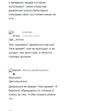
я ненавижу людей которые
используют такие слова как
депрессия психоз биполярка
описывая свои состояния никак не
отн…
jr writes
creative writer.
Эээ, серьёзно? Депрессия как раз
*все время*, она не приходит и не
уходит, как простуда, и лечится
гораздо дольше.
Aleksei � Matiushkin
Депрессия не бывает *все время*. Я
бережно обращаюсь со словом и
слежу за тем, чтобы сказать ровно
то,…