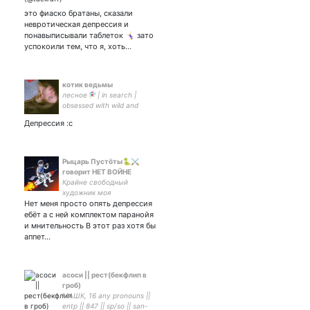
это фиаско братаны, сказали
невротическая депрессия и
понавыписывали таблеток 🤸🏻‍♀️ зато
успокоили тем, что я, хоть…
котик ведьмы
лесное🧚🏻‍♀️ | in search |
obsessed with wild and
spiritual
Депрессия :с
Рыцарь Пустöты🐍⚔️
говорит НЕТ ВОЙНЕ
Крайне свободный
художник моя
Нет меня просто опять депрессия
идентичность основана на
фотографиях красивых
ебёт а с ней комплектом паранойя
азиаток с ироничными
и мнительность В этот раз хотя бы
надписями шрифтом
аппет…
Impact ВрнЛПР | ГрОб #RAW
асоси || рест(бекфлип в
гроб)
МАШК, 16 any pronouns ||
entp || 847 || sp/so || san-