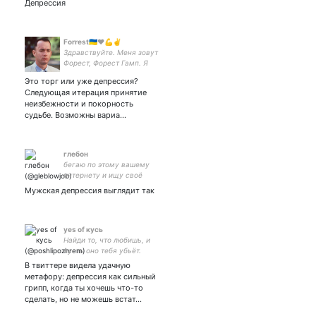
Депрессия
Forrest🇺🇦❤️💪✌️
Здравствуйте. Меня зовут
Форест, Форест Гамп. Я
люблю бегать, люблю
Это торг или уже депрессия?
яблочные компании,
Следующая итерация принятие
шоколадные конфеты и
неизбежности и покорность
Путина в мавзолее. Мне
судьбе. Возможны вариа…
говорили, что он вечный.
глебон
бегаю по этому вашему
интернету и ищу своё
место
Мужская депрессия выглядит так
yes of кусь
Найди то, что любишь, и
пусть оно тебя убьёт.
В твиттере видела удачную
метафору: депрессия как сильный
грипп, когда ты хочешь что-то
сделать, но не можешь встат…