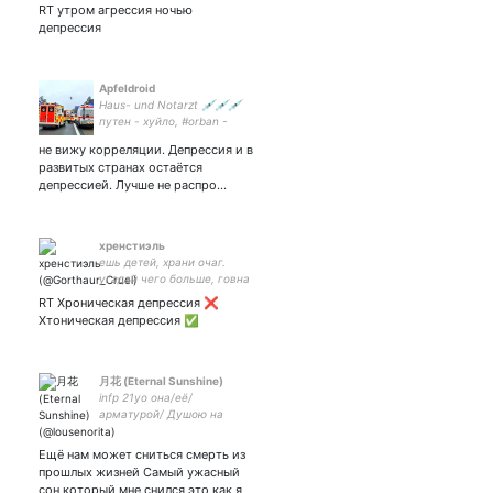
RT утром агрессия ночью
депрессия
Apfeldroid
Haus- und Notarzt 💉💉💉
путен - хуйло, #orban -
Huilo, #fckafd - фашисты.
не вижу корреляции. Депрессия и в
Думаю сложно и по-
развитых странах остаётся
другому. Матерюсь
депрессией. Лучше не распро…
#ЯМыМемориал руZкий
корабль, иди нахуй!
хренстиэль
ешь детей, храни очаг.
угадай чего больше, говна
или самомнения.
RT Хроническая депрессия ❌
Хтоническая депрессия ✅
月花 (Eternal Sunshine)
infp 21yo она/её/
арматурой/ Душою на
природе, а бренным телом
средь людей.
Ещё нам может сниться смерть из
userpic:hao8026
прошлых жизней Самый ужасный
сон который мне снился это как я