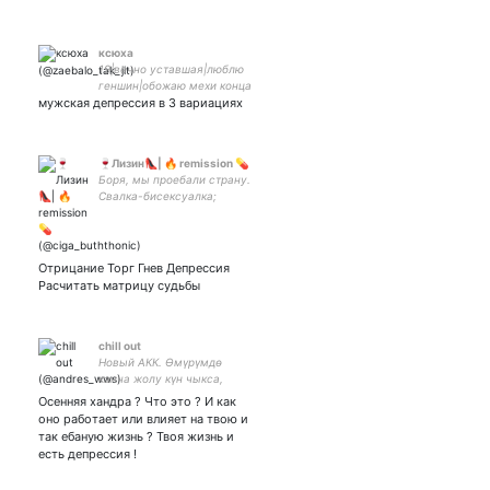
ксюха
19|вечно уставшая|люблю
геншин|обожаю мехи конца
мужская депрессия в 3 вариациях
90х-начала 00х
🍷Лизин👠| 🔥 remission 💊
Боря, мы проебали страну.
Свалка-бисексуалка;
Тварец от слова тварь.
Мед. Универ.
#внутрилапенко #17мв
#би2 Живу ради Дарк!
Отрицание Торг Гнев Депрессия
Жилина. Феминистка.
Расчитать матрицу судьбы
chill out
Новый АКК. Өмүрүмдө
канча жолу күн чыкса,
көңүлүмө сен дагы ошончо
Осенняя хандра ? Что это ? И как
керексин!
оно работает или влияет на твою и
так ебаную жизнь ? Твоя жизнь и
есть депрессия !