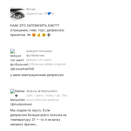
Ю⁂ия
Sapienti sat 🤍💙🤍
КААК ЭТО ЗАПОМНИТЬ КАК???
отрицание; гнев; торг; депрессия;
принятие. ➖ 😡 💰 😩 ➕
кежуал топ шмот
футбольчик
кежуал топ шмот
футбольчик adidas originals
забив бк fred perry stone
island фирма выезд c. p.
у меня эмиграционная депрессия
company бумбэп юкей
гараж реп рестоваз
Комфортный
Aleksei � Matiushkin
I/am. I dare. I mind. I do. The
most effective political
agenda is to promise to
make traffic lights green for
Мы ходим по кругу. Если
both cars and pedestrians.
депрессия больше всего похожа на
температуру 37 — то я не вижу
никаких причин…