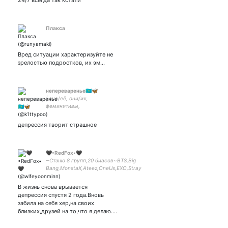
24/7 всегда так кстати
Плакса
Вред ситуации характеризуйте не
зрелостью подростков, их эм…
непереваренье🇰🇿🦋
| она/её, они/их,
феминитивы,
неоместоимения,
нейтралитивы(alt+x) |
депрессия творит страшное
❗❗❗ НЕ
ПОДПИСЫВАЙТЕСЬ на
меня ❗НЕТ❗ БЕЗ
ПОДПИСОК
🖤•RedFox•🖤
❗❗❗❗❗❗да
~Стэню 8 групп,20 биасов~BTS,Big
саппорт(к)ам тоже нельзя
Bang,MonstaX,Ateez,OneUs,EXO,Stray
Kids,Ikon~Мультифандомная🤪 my
baby— wife—
В жизнь снова врывается
депрессия спустя 2 года.Вновь
забила на себя хер,на своих
близких,друзей на то,что я делаю.…