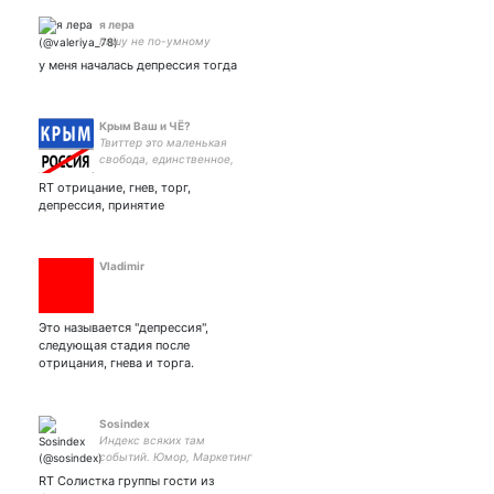
я лера
пишу не по-умному
у меня началась депрессия тогда
Крым Ваш и ЧЁ?
Твиттер это маленькая
свобода, единственное,
что у нас осталось еще в
RT отрицание, гнев, торг,
Крыму
депрессия, принятие
Vladimir
Это называется "депрессия",
следующая стадия после
отрицания, гнева и торга.
Sosindex
Индекс всяких там
событий. Юмор, Маркетинг
и Реклама. Проект
RT Солистка группы гости из
агентства