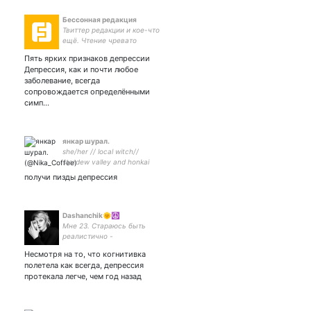
Бессонная редакция
Твиттер редакции и кое-что
ещё. Чтение чревато
приступами смеха и/или
Пять ярких признаков депрессии
гнева
Депрессия, как и почти любое
заболевание, всегда
сопровождается определёнными
симп…
янкар шурал.
she/her // local witch//
stardew valley and honkai
shitpost// ru, eng and
получи пизды депрессия
sometimes uk
Dashanchik🌞☮
Мне 23. Стараюсь быть
реалистично -
оптимистичной. Смотрю на
Несмотря на то, что когнитивка
жизнь с юмором. Люблю
полетела как всегда, депрессия
фк, настолки, мемы и
протекала легче, чем год назад
всевозможный креатив.