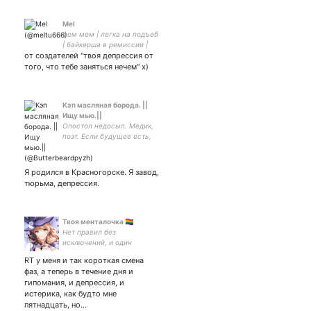
Mel
фем мем | легка на подъеб
| байкерша в ремиссии |
от создателей "твоя депрессия от
питаюсь несквиком и
милостью Сатаны 🖤
того, что тебе заняться нечем" х)
береги того, кто расскажет
миру правду. ace | ADD |
LGBTQ+friendly
Кэп масляная борода. ||
Ищу мью.||
Опостол недосып. Медик,
поэт. Если будущее есть,
то ещё и музыкант. Почти
20y.o. He/Them анф=анф
#поискмью #взаимный .
Я родился в Красногорске. Я завод,
тюрьма, депрессия.
Твоя менталочка 🏳️‍🌈
Нет правил без
исключений, и один
грешник при случае милей
RT у меня и так короткая смена
Богу, чем девяносто
фаз, а теперь в течение дня и
девять праведников.
гипомания, и депрессия, и
(Герман Гессе, Степной
истерика, как будто мне
волк)
пятнадцать, но…