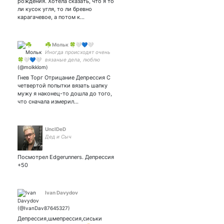
рождения. Хотела сказать, что я то
позапрошлое по линиям
ли кусок угля, то ли бревно
пяток. Флужу за деньги,
карагачевое, а потом к…
жую за идею.
☘️ Мольк 🍀🤍💙🤍
Иногда происходят очень
вязаные дела, люблю
аниме, пиво и создавать
что-то красивое
Гнев Торг Отрицание Депрессия С
четвертой попытки вязать шапку
мужу я наконец-то дошла до того,
что сначала измерил…
UnclDeD
Дед и Сыч
Посмотрел Edgerunners. Депрессия
+50
Ivan Davydov
Депрессия,шмепрессия,сиськи