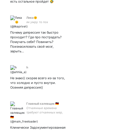
есть остальное пройдет 🤣
Лика🌞
як умру то пох
Почему депрессия так быстро
проходит? Где про пострадать?
Помучать себя? Повинить?
Поизнасиловать свой мозг,
зарыть…
h
Не знаю(( скорее всего из-за того,
что холодно и пусто внутри.
Осенняя депрессия((
Главный халявщик 🇩🇪
Отчаянные времена
требуют отчаянных мер,
поэтому если кто-то живёт
в Билефельде или рядом,
давайте знакомиться
Клинически Задокументированная