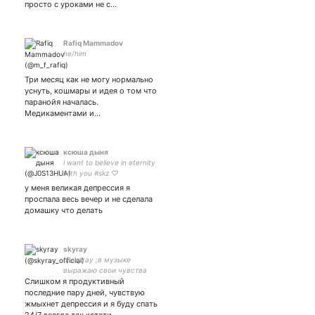
просто с уроками не с…
Rafiq Mammadov
he/him
Три месяц как не могу нормально
уснуть, кошмары и идея о том что
паранойя началась.
Медикаментами и…
ксюша дыня
i want to believe in eternity
with you #skz ♡
у меня великая депрессия я
проспала весь вечер и не сделала
домашку что делать
skyray
dj skyray ;в музыке
выражаю свои чувства
Слишком я продуктивный
последние пару дней, чувствую
жмыхнет депрессия и я буду спать