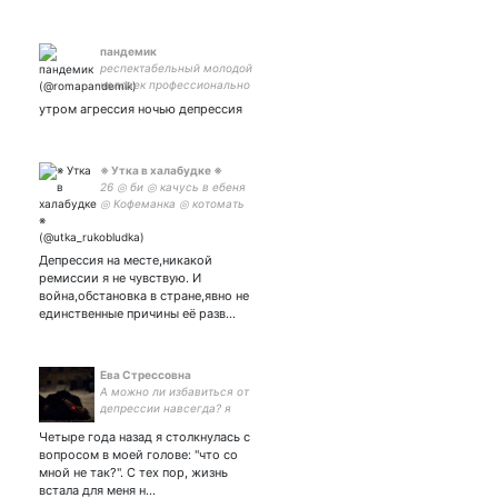
пандемик
респектабельный молодой
человек профессионально
разрушающий свою жизнь
утром агрессия ночью депрессия
※ Утка в халабудке ※
26 ◎ би ◎ качусь в ебеня
◎ Кофеманка ◎ котомать
◎ маленький добрый гном
◎ Здесь юмор, нытьё и
деградация ⚰️
Депрессия на месте,никакой
ремиссии я не чувствую. И
война,обстановка в стране,явно не
единственные причины её разв…
Ева Стрессовна
А можно ли избавиться от
депрессии навсегда? я
хочу рассуждать над этой
Четыре года назад я столкнулась с
темой.
вопросом в моей голове: "что со
мной не так?". С тех пор, жизнь
встала для меня н…