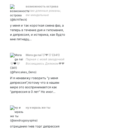
возможность острова
читаю длинные романы,
ем миндальные
круассаны, фотографирую
траву
у меня и так короткая смена фаз, а
теперь в течение дня и гипомания,
и депрессия, и истерика, как будто
мне пятнадц…
Mora ga nai🤍❤️🤍 (341)
Парная с моей звездочкой
Восхищаюсь Дилюком❤️❤️
❤️ Здесь поклоняются
малой властительнице
Кусанали Мне 22 годика :з
И я ненавижу говорить "у меня
депрессия",потому что в нашем
мире это воспринимается как
"депрессия в 0 лет" Но иног…
ну и мразь же ты
отрицание гнев торг депрессия