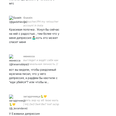
мгс
Gusein
Retoucher/PH my retoucher
account in insta
Красивая попочка . Уснул бы сейчас
на ней с радостью , тем более что у
меня депрессия 🤷🏻‍♂️хоть это может
спасет меня
нюнесса
выглядит и ведёт себя как
маргинальная личность //
спроси эсерку каков её
вот вы видели, чтобы рандомный
диагноз скажет f60.3
мужчина писал, что у него
депрессия, а радфем бы квотили с
"иди убейся"? или чтобы м…
загадочница🐍💛
блять вер ну еб твою мать
| intj 2w3 5w4 8w7 lvef sx/sp
18уо | | закрытка
У Ежевики депрессия