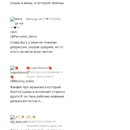
ссышь в ванну, в которой лежишь
Mora ga nai🤍❤️🤍 (341)
Слава богу у меня не тяжелая
депрессия, скорее средняя, но от
этого не легче если честно
🍓sugarbbunny🍓
🌱иногда я вспоминаю о
наших прогулках в
волшебном лесу🌱
Фанфик про музыканта который
боится сцены и встречает старого
друга Я: ок твое рабочее название
депрессия потом п…
🥖 | 🥬
давайте все вместе
позовём Шмельцера как