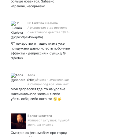
больше нравится. Забавно,
играюче, несерьезно.
Dr. Ludmila Kiseleva
Афганистан в во времена
счастливого детства 1977-
81гг. Влияю на мир время
территории олимпиады
RT лекарство от идиотизма уже
чемпионаты мира
придумано давно но есть побочные
президентов выборы.
эффекты - депрессия и суицид ©
Потомки русских царей.
djfedos
Алоэ
Aloe_sincere - художничаю
в Сибири под вот этим вот
Моя депрессия где-то на уровне
названием!
максимального желания либо
убить себя, либо кого-то 🌝🤟
Белка-шелтяга
Копираст энтузиот, пушной
зверь на ножках.
Завязываю кармические
Смотрю за флэшмобом про город
узлы, предсказываю