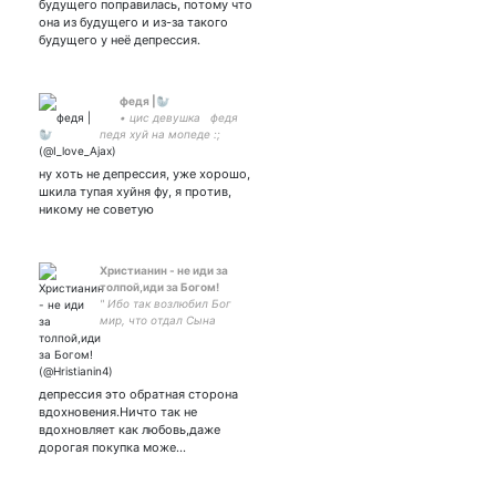
будущего поправилась, потому что
она из будущего и из-за такого
будущего у неё депрессия.
ᅠᅠфедя |🦭
ᅠᅠ• цис девушкаᅠфедя
педя хуй на мопеде :;
осётр - - любимка любые
местоимения| на ты, 🦋
ну хоть не депрессия, уже хорошо,
меня сб.
шкила тупая хуйня фу, я против,
никому не советую
Христианин - не иди за
толпой,иди за Богом!
" Ибо так возлюбил Бог
мир, что отдал Сына
Своего Единородного,
дабы всякий, верующий в
Него, не погиб, но имел
жизнь вечную." Евангелие
депрессия это обратная сторона
от Иоанна 3-16
вдохновения.Ничто так не
вдохновляет как любовь,даже
дорогая покупка може…