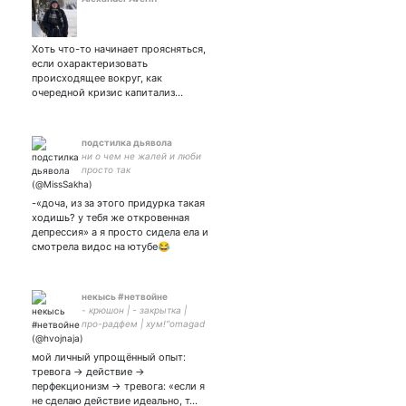
Хоть что-то начинает проясняться,
если охарактеризовать
происходящее вокруг, как
очередной кризис капитализ…
подстилка дьявола
ни о чем не жалей и люби
просто так
-«доча, из за этого придурка такая
ходишь? у тебя же откровенная
депрессия» а я просто сидела ела и
смотрела видос на ютубе😂
некысь #нетвойне
- крюшон | - закрытка |
про-радфем | хум!"omagad
miso soup!!!"
мой личный упрощённый опыт:
тревога -> действие ->
перфекционизм -> тревога: «если я
не сделаю действие идеально, т…