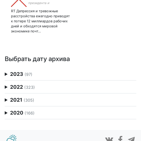
президента и
неподкупность постовых, в
RT Депрессия и тревожные
заботу банков о клиентах,
расстройства ежегодно приводят
в русалок верю, в домовых
к потере 12 миллиардов рабочих
дней и обходятся мировой
экономике почт…
Выбрать дату архива
2023
(97)
2022
(323)
2021
(305)
2020
(166)