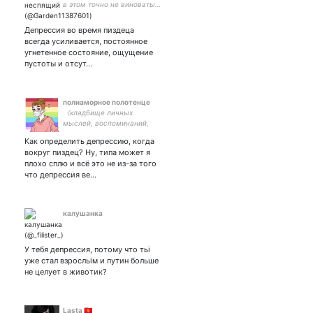
в этом точно не виноваты…
Депрессия во время пиздеца
всегда усиливается, постоянное
угнетенное состояние, ощущение
пустоты и отсут…
полиаморное полотенце
《кладбище личных
мыслей, воспоминаний,
чувств》
Как определить депрессию, когда
вокруг пиздец? Ну, типа может я
плохо сплю и всё это не из-за того
что депрессия ве…
калушанка
У тебя депрессия, потому что тьі
уже стал взросльім и путин больше
не целует в животик?
Lastа 🇰🇬