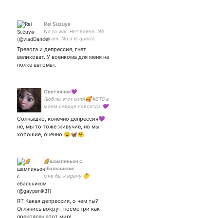
Rei Suzuya
No to war. Нет войне. Nē
karam. No a la guerra.
Тревога и депрессия, гнет
великоват. У военкома для меня на
полке автомат.
Светлячок💜
Люблю этот мир!🥰 #BTS в
моем сердце навсегда 💜
#V #ARMY
Солнышко, конечно депрессия💜
не, мы то тоже живучие, но мы
хорошие, оченно 😉🦋🤗
🌈шампиньон с
ебальником
мне бы к врачу 🤔
RT Какая депрессия, о чем ты?
Оглянись вокруг, посмотри как
прекрасен этот мир!