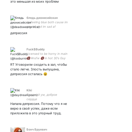
это меньшая из моих проблем
блядь дионисийская
im feeling blue both cause im
gay af and im sad af
депрессия
Fuck$Buddy
Licensed to be horny in main
🔞 #nsfw 🔞 in hot 30's Guy
RT Уговорили сходить в зал, чтобы
стало легче. Злость выпущена,
депрессия осталась 😩
Kiki
Вредный ум, доброе
сердце
Напала депрессия. Потому что я не
верю в свой успех, даже если
приложила в это упорный труд.
Бонч Бруевич