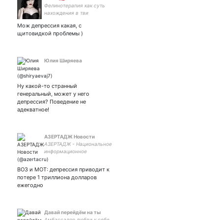
Фелинотерапия как суть
нахождения в тви
Мож депрессия какая, с
щитовидкой проблемы )
Юлия Ширяева
Ну какой-то странный
генеральный, может у него
депрессия? Поведение не
адекватное!
АЗЕРТАДЖ Новости
АЗЕРТАДЖ - Национальное
информационное
агентство Азербайджана
ВОЗ и МОТ: депрессия приводит к
потере 1 триллиона долларов
ежегодно
Давай перейдём на ты
Амбассадор любви к себе