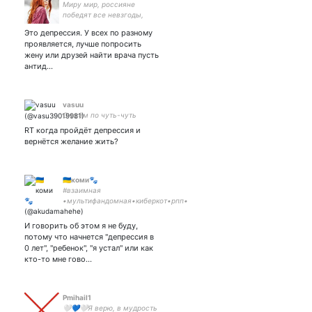
Миру мир, россияне
победят все невзгоды,
уродов в бан, тупых тоже.
Это депрессия. У всех по разному
Я сейчас злая, меняться
проявляется, лучше попросить
не буду. Люблю рыжих и
жену или друзей найти врача пусть
ромашки, подписываюсь
антид…
взаимно. всем ☮️
vasuu
О всём по чуть-чуть
RT когда пройдёт депрессия и
вернётся желание жить?
🇺🇦коми🐾
#взаимная
•мультифандомная•киберкот•рпп•
•GENSHIN uid
722555924•VALORANT
И говорить об этом я не буду,
javelin#zxc•ISTJ•
потому что начнется "депрессия в
//5168757402960076 - стримеру на
0 лет", "ребенок", "я устал" или как
таблетки от бед с башкой//
кто-то мне гово…
Pmihail1
🤍💙🤍Я верю, в мудрость