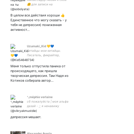
🤗 для записи на
консультацию
+79218820838
В целом все действия хороши 👍
Единственное что могу сказать - у
тебя не депрессия) пониженная
активност…
Uzumaki_Kid 💛💙
Китайцы мои китайцы.
Писатель, фикрайтер,
немного косплеер, много
долбоящер
Меня только отпустила паника от
происходящего, как пришла
творческая депрессия. Там Надя из
Котиков собирала автор…
⁺◟méphie verlaine
сб пожалуйста | моя альфа
дазай - ;; я ненавижу
людей и соукоку поэтому
трижды подумайте прежде
депрессия мешает.
чем начать читать меня…
Alexander Averin