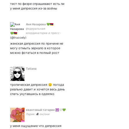
взгляды, не рад инклюз
тест по физре спрашивают есть ли
у меня депрессия из-за войны
Аня Назарова 💚🇦🇲
федеральная
координаторка и пресс-
секретариня
координаторка закрытка:
женская депрессия по причине не
могу отмыть зеркало в которое
можно фотаться в полный рост
Tatiana
тропическая депрессия 😑 погода
реально давит и хочется весь день
спать укутавшись в одеялко
квантовый татарин ☮🤍💚
Ларик 🕷️ он/они
у меня ощущение что депрессия