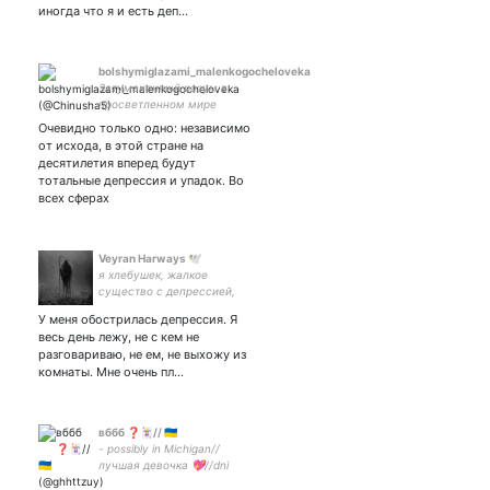
иногда что я и есть деп…
bolshymiglazami_malenkogocheloveka
Затуманенный разум в
просветленном мире
Очевидно только одно: независимо
от исхода, в этой стране на
десятилетия вперед будут
тотальные депрессия и упадок. Во
всех сферах
Veyran Harways 🕊
я хлебушек, жалкое
существо с депрессией,
шизофренией,
У меня обострилась депрессия. Я
тревожностью. но добрая
весь день лежу, не с кем не
#взаимно
разговариваю, не ем, не выхожу из
комнаты. Мне очень пл…
вббб ❓🃏// 🇺🇦
- possibly in Michigan//
лучшая девочка 💖//dni
терф и РАДФЕМ// интерсек