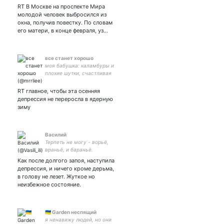
RT В Москве на проспекте Мира
молодой человек выбросился из
окна, получив повестку. По словам
его матери, в конце февраля, уз…
все станет хорошо
моя бабушка: каламбуры и
плохие шутки, счастливая
мать китика рюноске
RT главное, чтобы эта осенняя
депрессия не переросла в ядерную
зиму
Василий
Терпеть не могу - ворьё,
враньё, и бараньё.
Как после долгого запоя, наступила
депрессия, и ничего кроме дерьма,
в голову не лезет. Жуткое но
неизбежное состояние.
🇺🇦 Garden неспящий
я ненавижу людей, но они