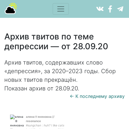
Архив твитов по теме
депрессии — от 28.09.20
Архив твитов, содержавших слово
«депрессия», за 2020–2023 годы. Сбор
новых твитов прекращён.
Показан архив от 28.09.20.
← К последнему архиву
алена☀️яняновна //
resonance
#sungchan : huh? I like cats