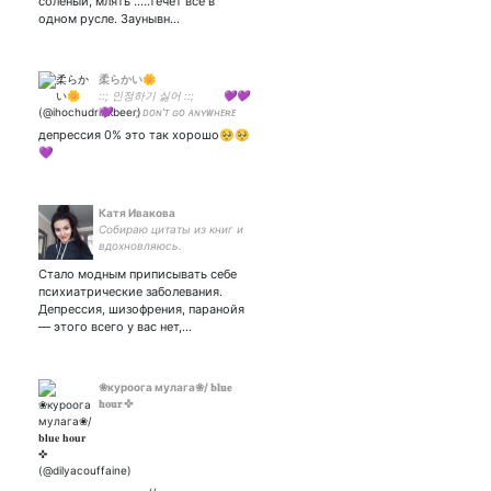
солёный, млять .....течёт всё в
одном русле. Заунывн…
柔らかい🌼
::; 인정하기 싫어 ::; 💜💜
💜 ::; ᴅᴏɴ'ᴛ ɢᴏ ᴀɴʏᴡʜᴇʀᴇ
ᴀɴᴅ ᴊᴜsᴛ sᴛᴀʏ ᴡɪᴛʜ ᴍᴇ ::;
депрессия 0% это так хорошо🥺🥺
💜
Катя Ивакова
Собираю цитаты из книг и
вдохновляюсь.
Стало модным приписывать себе
психиатрические заболевания.
Депрессия, шизофрения, паранойя
— этого всего у вас нет,…
❀куроога мулага❀/ 𝐛𝐥𝐮𝐞
𝐡𝐨𝐮𝐫 ✜