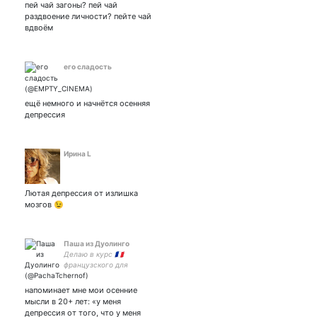
пей чай загоны? пей чай
раздвоение личности? пейте чай
вдвоём
его сладость
ещё немного и начнётся осенняя
депрессия
Ирина L
Лютая депрессия от излишка
мозгов 😉
Паша из Дуолинго
Делаю в курс 🇫🇷
французского для
русскоговорящих.
Субтитровщик в Редактор в
напоминает мне мои осенние
Викичеловек.
мысли в 20+ лет: «у меня
Профеминист. Есть
депрессия от того, что у меня