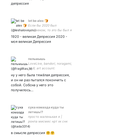
депрессия
let be alex 🍞
Если бы 2020 был
человеком, то это бы был я
🙆🏼‍♀️ eat pray love 💕
1920 - великая Депрессия 2020 -
моя великая Депрессия
пельмышь
LoveLive, bandori, noragami,
no.6; art account:
ну у него была тяжёлая депрессия,
и он ни раз пытался покончить с
собой. Собсна у него это
получилось…
сука комаэда куда ты
летишь⁉️
просто маленькая я |
ронпа мисмес нрт хк снк
жжба бнха | tw: рпп,
депрессия и все такое |
в смысле депрессия 🤗🤗
спойлеры ко всему |