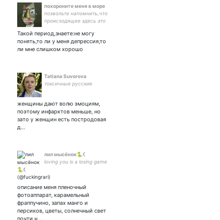
похороните меня в море
позвольте напомнить,что
происходящее здесь это
лишь моя форма
Такой период,знаете:не могу
реальности
понять,то ли у меня депрессия,то
ли мне слишком хорошо
Tatiana Suvorova
токсичные русские
женщины дают волю эмоциям,
поэтому инфарктов меньше, но
зато у женщин есть постродовая
д…
лил мысёнок🐍☾
loving you is a losing game
описание меня пленочный
фотоаппарат, карамельный
фраппучино, запах манго и
персиков, цветы, солнечный свет
почти н…