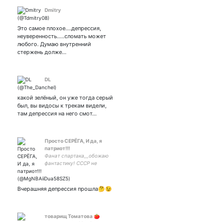
Dmitry
Это самое плохое....депрессия,
неуверенность.....сломать может
любого. Думаю внутренний
стержень долже…
DL
какой зелёный, он уже тогда серый
был, вы видосы к трекам видели,
там депрессия на него смот…
Просто СЕРЁГА, И да, я
патриот!!!
Фанат спартака,,,обожаю
фантастику! СССР не
забуду, я там родился!!!!!!
И всякую падлу его
развалившую ненавижу
Вчерашняя депрессия прошла🤔😉
всей душой!!!
товарищ Томатова 🍅