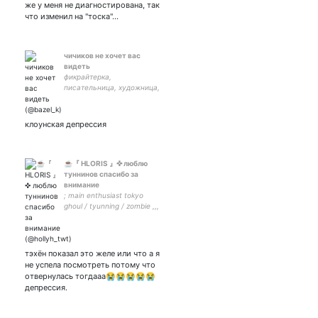
же у меня не диагностирована, так
что изменил на "тоска"…
чичиков не хочет вас
видеть
фикрайтерка,
писательница, художница,
гуманистка. - закрытка -
арт акк - Крашя душа -
диван
клоунская депрессия
☕『 HLORIS 』✜ люблю
туннинов спасибо за
внимание
; main enthusiast tokyo
ghoul / tyunning / zombie ,,,
🐻🎻🍪,, ; fan account ITZY
и TXT —🍩🧝🏼‍♀️🧥 ; star's - 🤎
тэхён показал это желе или что а я
не успела посмотреть потому что
отвернулась тогдааа😭😭😭😭😭
депрессия.