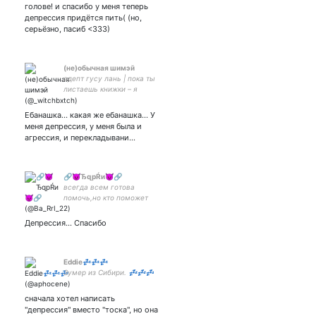
офигительные истории.
голове! и спасибо у меня теперь
(осторожно, здесь буллят
депрессия придётся пить( (но,
французский)
серьёзно, пасиб <333)
(не)обычная шимэй
адепт гусу лань | пока ты
листаешь книжки – я
листаю китайские бл-
новеллы | переводчица
Ебанашка... какая же ебанашка... У
маминых денег,
меня депрессия, у меня была и
незадачливая дндшница,
агрессия, и перекладывани…
divination witch ✌🏻
🔗😈ЂɋрŔи😈🔗
всегда всем готова
помочь,но кто поможет
мне ?
Взаимная,подписываетесь
Депрессия... Спасибо
вы,подписываюсь и
я,отписываетесь
вы,отписываюсь я
Eddie💤💤💤
Зумер из Сибири. 💤💤💤
сначала хотел написать
"депрессия" вместо "тоска", но она