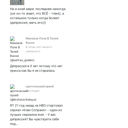
Ни в коей мере: последнее-никогда
(уж он-то знает, что ВСЁ - тлен)), а
остальное-только когда болеет
(депрессия, мать его)))
Маковое Поле В Твоей
Ванне
В этом нет ничего
смешного
Депрессия в 0 лет потому что нет
пресса как бы я не старалась
эротический проеб
овуляция
RT 21 год назад на HBO стартовал
сериал «Клан Сопрано» - один из
лучших сериалов ever. - У вас
депрессия? Вы чувствуете себя
под…