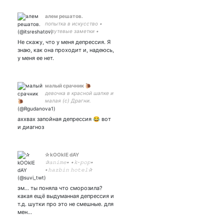
алем решатов.
попытка в искусство •
непутевые заметки •
сигареты и алена швец •
Не скажу, что у меня депрессия. Я
рисунки
знаю, как она проходит и, надеюсь,
у меня ее нет.
малый срачник 🐌
девочка в красной шапке и
малая (с) Драгни.
правильного выбора
больше не существует
аххвах запойная депрессия 😂 вот
#кожз ❤🧡💛💚
и диагноз
✰ kOOkIE dAY
✰𝚊𝚗𝚒𝚖𝚎• •𝚔-𝚙𝚘𝚙•
•𝚑𝚊𝚣𝚋𝚒𝚗 𝚑𝚘𝚝𝚎𝚕✰
эм... ты поняла что сморозила?
какая ещё выдуманная депрессия и
т.д. шутки про это не смешные. для
мен…