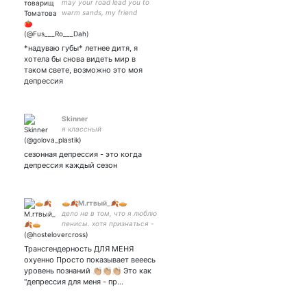
may your road lead you to
warm sands, my friend
#IStandWithJKRowling
*надуваю губы* летнее дитя, я
хотела бы снова видеть мир в
таком свете, возможно это моя
депрессия
Skinner
я классный
сезонная депрессия - это когда
депрессия каждый сезон
🥧🍂М.rтвый_🍂🥧
дело не в том, что я люблю
пенисы. хотя признаться -
яйца меня завораживают|
❤️raventrust💙|
Трансгендерность ДЛЯ МЕНЯ
Амин|he/him|artacc|NSFW
охуенно Просто показывает вееесь
18+| no transphobia, no
уровень познаний 👏🏼👏🏼👏🏼 Это как
homophobia, no racism
"депрессия для меня - пр…