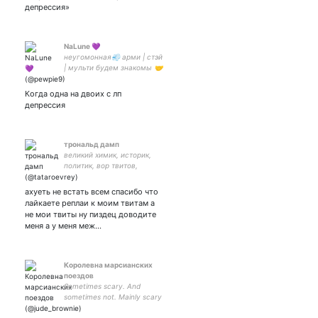
признаки #РАС.
депрессия»
NaLune 💜
неугомонная💨 арми | стэй
| мульти будем знакомы 🤝
Когда одна на двоих с лп
депрессия
трональд дамп
великий химик, историк,
политик, вор твитов,
социолог,
вагинокапиталист,
ахуеть не встать всем спасибо что
переводчик и просто
лайкаете реплаи к моим твитам а
королева мира
не мои твиты ну пиздец доводите
меня а у меня меж…
Королевна марсианских
поездов
Sometimes scary. And
sometimes not. Mainly scary
how bad the writing is. (c)