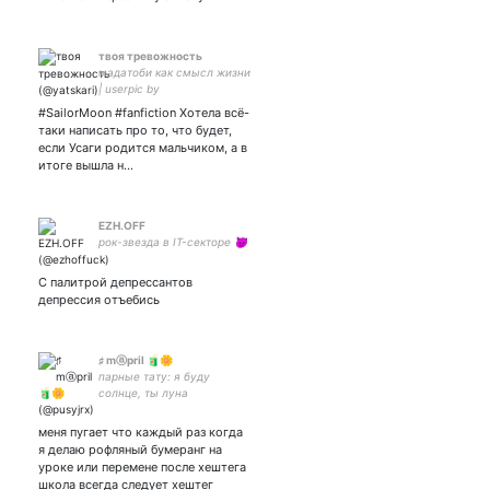
твоя тревожность
мадатоби как смысл жизни
| userpic by
#SailorMoon #fanfiction Хотела всё-
таки написать про то, что будет,
если Усаги родится мальчиком, а в
итоге вышла н…
EZH.OFF
рок-звезда в IT-секторе 😈
С палитрой депрессантов
депрессия отъебись
♯ mⓐpril 🧃🌼
парные тату: я буду
солнце, ты луна
меня пугает что каждый раз когда
я делаю рофляный бумеранг на
уроке или перемене после хештега
школа всегда следует хештег