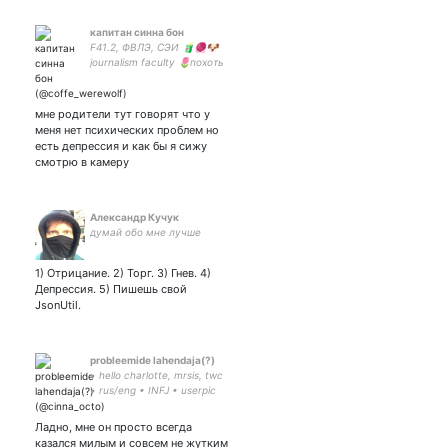
eng/rus | инфп-т | ульяна |
парная с
капитан синна бон
F41.2, ФВЛЭ, СЭИ 🧃🧶🐶
journalism faculty 🌷похоть
ушла прихоти остались|
мой цветочек мой милый
ангелочек
мне родители тут говорят что у
меня нет психических проблем но
есть депрессия и как бы я сижу
смотрю в камеру
Александр Кучук
думай обо мне лучше
1) Отрицание. 2) Торг. 3) Гнев. 4)
Депрессия. 5) Пишешь свой
JsonUtil.
probleemide lahendaja(?)
• hello charlotte, mrsis, twc
• rus/eng • INFJ • userpic
by Etherane
Ладно, мне он просто всегда
казался милым и совсем не жутким