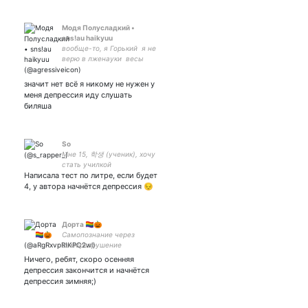
Модя Полусладкий •
sns!au haikyuu
вообще-то, я Горький ㅤ я не
верю в лженауки ㅤ весы ㅤ
люблю самоиронию и
списки одинокий
значит нет всё я никому не нужен у
вебкаменьщикㅤ
меня депрессия иду слушать
биляша
So
Мне 15, 학생 (ученик), хочу
стать училкой
Написала тест по литре, если будет
английского, рэпер -
дебютировала ✌️
4, у автора начнётся депрессия 😔
волонтёр, кавер дэнсер.
#взаимно с интересными.
#блог #blog
Дорта 🏳️‍🌈🎃
Самопознание через
саморазрушение
#Взаимная
Ничего, ребят, скоро осенняя
депрессия закончится и начнётся
депрессия зимняя;)