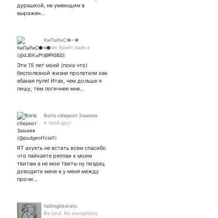
дурашкой, не умеющим в
выражен…
КиПаРиС●~●
Шайн брайт лайк э
даймонд
Эти 15 лет моей (пока что)
бесполезной жизни пролетели как
ебаная пуля! Итак, чем дольше я
пишу, тем логичнее мне…
Boris сберкот Замаев
я твой друг
RT ахуеть не встать всем спасибо
что лайкаете реплаи к моим
твитам а не мои твиты ну пиздец
доводите меня а у меня между
прочи…
fallinglikerain
Be kind. No exceptions.