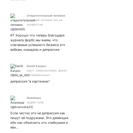
отвратительный человек
хороший человек это не
профессия
RT Хорошо что теперь благодаря
журналу форбс мы знаем, что
слагаемые успешного бизнеса это
вебкам, скандалы и депрессия
Daniil Karpov
неуч, сверхчеловек, фанат
нетривиальных
интерпретаций культурных
депрессия "в картинках"
продуктов массового
потребления....
Ананюша
худею сука
Если честно это не депрессия как
пишут её подружани. Это деменция
ибо как объяснить это слабоумие и
явн…