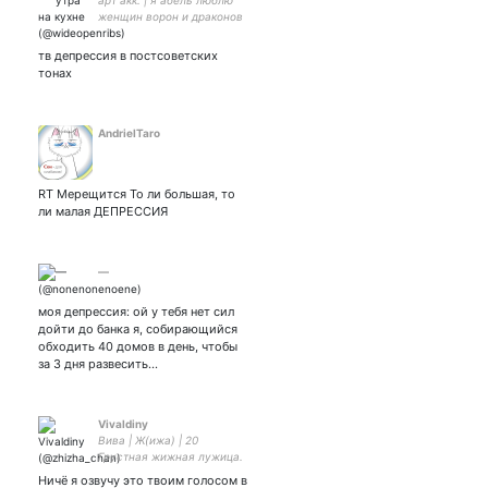
арт акк: | я абель люблю
женщин ворон и драконов
🌿 драгонага • гришаверс
• аркана • ориджи 🌿| про-
тв депрессия в постсоветских
радфем | 𝕬𝖓𝖉𝖗𝖆𝖘𝖙𝖊, 𝖌𝖚𝖎𝖉𝖊 𝖒𝖊.
тонах
AndrielTaro
RT Мерещится То ли большая, то
ли малая ДЕПРЕССИЯ
—
моя депрессия: ой у тебя нет сил
дойти до банка я, собирающийся
обходить 40 домов в день, чтобы
за 3 дня развесить…
Vivaldiny
Вива | Ж(ижа) | 20
Грустная жижная лужица.
Мемит, ноет, рассказывает
Ничё я озвучу это твоим голосом в