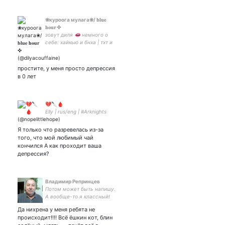
❀куроога мулага❀/ 𝐛𝐥𝐮𝐞
𝐡𝐨𝐮𝐫 ✜
зовут диля 👄 немного о
себе: хайкью и бнха | тхт и
бтс. не люблю физику, но
люблю тебя ❣ и мемы с
сердечками 🥺 парная с
простите, у меня просто депрессия
(моя олд систр кстати)
в 0 лет
💔🔪🩸
Elly | rus/eng | #Arknights
Я только что разревелась из-за
того, что мой любимый чай
кончился А как проходит ваша
депрессия?
Владимир Репринцев
Потом может быть напишу.
А вообще-то я классный!
Да нихрена у меня ребята не
происходит!!!! Всё ёшкин кот, блин