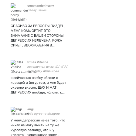
commander horny
Daddy issues
СПАСИБО ЗА РЕПОСТЫ ПИЗДЕЦ
МЕНЯ КОМФОРТИТ ЭТО
ВНИМАНИЕ С ВАШЕЙ СТОРОНЫ
ДЕПРЕССИЯ ИЗЛЕЧЕНА, КОЖА
СИЯЕТ, ВДОХНОВЕНИЯ В…
Stiles Vitalina
истеричная шиза \О/ #ПРЛ
#role_play #Disturbed
Ститер головного мозга.
я сейчас как наебну яблоки с
мать:
корицей и йогуртом, и мне будет
охуенно вкусно. ШАХ И МАТ
ДЕПРЕССИЯ вообще, яблоки, к…
angi
let's agree to disagree
У меня депрессия из-за того, что
никак не могу выйти на ту же
курсовую разницу, что и у
клиента!!! через какую жопу…