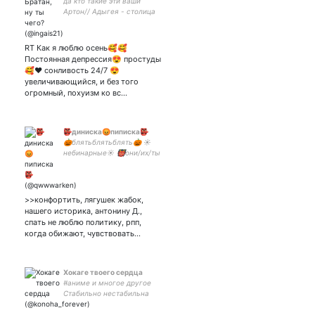
да кто такие эти ваши
Артон// Адыгея - столица
мира// если не числанут
после первого семака,
смогу назваться
RT Как я люблю осень🥰🥰
недомедиком
Постоянная депрессия😍 простуды
🥰❤ сонливость 24/7 😍
увеличивающийся, и без того
огромный, похуизм ко вс…
👺диниска😡пиписка👺
🎃блятьблятьблять🎃 ☀
небинарные☀ 👹они/их/ты
сука👹 ⛔за мисгендеринг
баню⛔
>>конфортить, лягушек жабок,
нашего историка, антонину Д.,
спать не люблю политику, рпп,
когда обижают, чувствовать…
Хокаге твоего сердца
#аниме и многое другое
Стабильно нестабильна