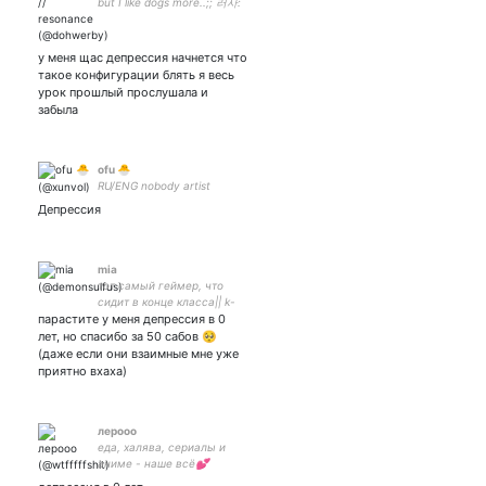
but I like dogs more..;; 러사:
person who love lele;; 🐐👊🏻
🐐🐐 btw hmu asap ty;;
у меня щас депрессия начнется что
такое конфигурации блять я весь
урок прошлый прослушала и
забыла
ofu 🐣
RU/ENG nobody artist
Депрессия
mia
тот самый геймер, что
сидит в конце класса|| k-
парастите у меня депрессия в 0
pop|| || #взаимно
лет, но спасибо за 50 сабов 🥺
(даже если они взаимные мне уже
приятно вхаха)
лерооо
еда, халява, сериалы и
аниме - наше всё💕