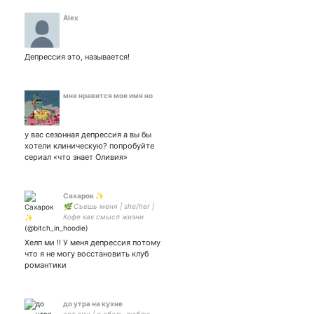
Alex
Депрессия это, называется!
мне нравится мое имя но
у вас сезонная депрессия а вы бы
хотели клиническую? попробуйте
сериал «что знает Оливия»
Сахарок ✨
🌿 Съешь меня | she/her |
Кофе как смысл жизни
(можно и с коньяком) 🌿
Хелп ми !! У меня депрессия потому
что я не могу восстановить клуб
романтики
до утра на кухне