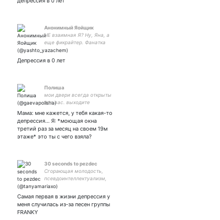
депрессия в 0 лет
Анонимный Яойщик
НЕ взаимная Я? Ну, Яна, а
еще фикрайтер. Фанатка
Юри Кацуки Люблю фанту и
воду больше чем свою
Депрессия в 0 лет
жизнь Виктури в сердечке
💙⛸ #клубромантики
#yurionice #юринальду
Полиша
мои двери всегда открыты
для вас. выходите
Мама: мне кажется, у тебя какая-то
депрессия... Я: *моющая окна
третий раз за месяц на своем 19м
этаже* это ты с чего взяла?
30 seconds to pezdec
Сгорающая молодость,
псевдоинтеллектуализм,
вечный декаданс, дождь,
профессиональный селф-
Самая первая в жизни депрессия у
дестракшн, прокуренный
меня случилась из-за песен группы
кожан и рок-н-ролл
FRANKY