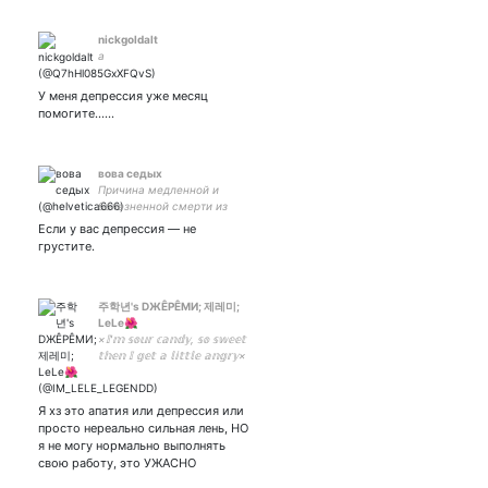
nickgoldalt
а
У меня депрессия уже месяц
помогите......
вова седых
Причина медленной и
болезненной смерти из
«Горечь» и «Сёстры»
Если у вас депрессия — не
грустите.
주학년's DЖÊPÊMИ; 제레미;
LeLe🌺
×𝕀'𝕞 𝕤𝕠𝕦𝕣 𝕔𝕒𝕟𝕕𝕪, 𝕤𝕠 𝕤𝕨𝕖𝕖𝕥
𝕥𝕙𝕖𝕟 𝕀 𝕘𝕖𝕥 𝕒 𝕝𝕚𝕥𝕥𝕝𝕖 𝕒𝕟𝕘𝕣𝕪×
⇛𝐉𝐮𝐡𝐚𝐤𝐧𝐲𝐞𝐨𝐧 𝐒𝐞𝐨𝐧𝐠𝐡𝐰𝐚
𝐉𝐮𝐲𝐞𝐨𝐧×
Я хз это апатия или депрессия или
просто нереально сильная лень, НО
я не могу нормально выполнять
свою работу, это УЖАСНО