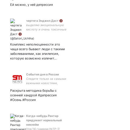
Ей можно, у неё депрессия
чертяга Энджел Даст 🔞
выделяю эмоциональную
кислоту и очень токсичные
мысли. [закрыто] #рпп
Комплекс неполноценности это
чаще всего бывают люди с такими
заболеваниями, как эпилепсия,
которую возможно излечит…
Cобытия дня в России
Следите только за самыми
важными новостями,
читайте аналитику и
Раскрыта методика борьбы с
эксклюзив ИА SM News
осенней хандрой #депрессия
#Осень #Россия
Когда-нибудь Рантар
придумает нормальный
никнейм
Уля/16 годиков/INTP-T/