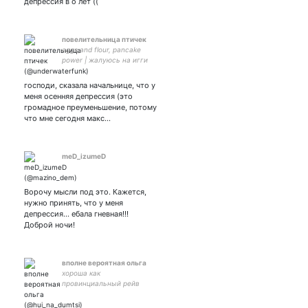
депрессия в о лет ((
повелительница птичек
eggs and flour, pancake
power | жалуюсь на игги
попа
господи, сказала начальнице, что у
меня осенняя депрессия (это
громадное преуменьшение, потому
что мне сегодня макс…
meD_izumeD
Ворочу мысли под это. Кажется,
нужно принять, что у меня
депрессия... ебала гневная!!!
Доброй ночи!
вполне вероятная ольга
хороша как
провинциальный рейв