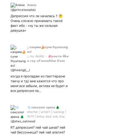
Алена
Депрессия что ли началась ? 🤔
Очень сложно принимать такой
факт ибо : «ну ты же сильная
девушка»
;; санрим🍰суни !hyunsung
au!
;; my daddy - 🌸𝙮𝙤𝙪'𝙧𝙚 𝙡𝙞𝙠𝙚
𝙖 𝙧𝙖𝙮 𝙤𝙛 𝙨𝙪𝙣𝙨𝙝𝙞𝙣𝙚 𝙛𝙧𝙤𝙢
𝙢𝙮 𝙬𝙞𝙣𝙙𝙤𝙬, 𝙝𝙬𝙖𝙣𝙜
𝙝𝙮𝙪𝙣𝙟𝙞𝙣🌸
когда я пропадаю из твиттера(не
твичу и тд) мне кажется что про
меня все забыли, актива не будет и
все депрессия па…
❄️ сексолог эрена 🌲
she/her | artist? | rus/eng |
INTP | bnha; bsd; snk; kny;
hq; hxh; mp100; dgrp; ft |
shitpost | здесь уважают
RT депрессия? пей чай шиза? пей
все пэйринги | парная с: 💜
чай бессонница? пей чай апатия?