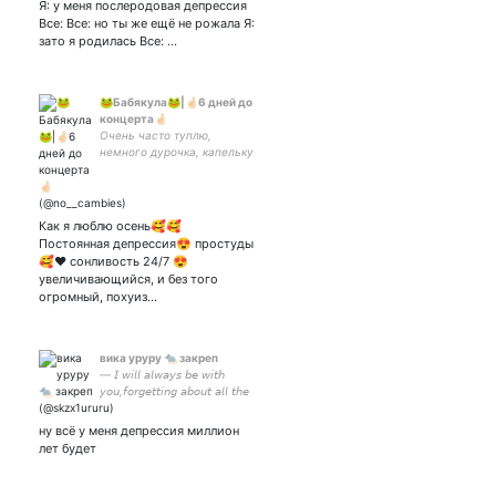
Я: у меня послеродовая депрессия
Все: Все: но ты же ещё не рожала Я:
зато я родилась Все: ...
🐸Бабякула🐸|🤞🏻6 дней до
концерта🤞🏻
Очень часто туплю,
немного дурочка, капельку
ебнутенькая и very crazy
💙💜♥🧡
Как я люблю осень🥰🥰
Постоянная депрессия😍 простуды
🥰❤ сонливость 24/7 😍
увеличивающийся, и без того
огромный, похуиз…
вика уруру 🐀 закреп
— 𝘐 𝘸𝘪𝘭𝘭 𝘢𝘭𝘸𝘢𝘺𝘴 𝘣𝘦 𝘸𝘪𝘵𝘩
𝘺𝘰𝘶,𝘧𝘰𝘳𝘨𝘦𝘵𝘵𝘪𝘯𝘨 𝘢𝘣𝘰𝘶𝘵 𝘢𝘭𝘭 𝘵𝘩𝘦
𝘩𝘢𝘳𝘥 𝘵𝘪𝘮𝘦𝘴 ;; ᵒⁿᵉ ᶦᵗ ° ʷᶦᶻ*ᵒⁿᵉ °
ˢᵗᵃʸ ;; не взаим
ну всё у меня депрессия миллион
лет будет