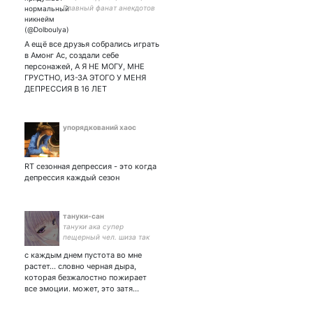
Главный фанат анекдотов
категории Б. закрыт очка
А ещё все друзья собрались играть
в Амонг Ас, создали себе
персонажей, А Я НЕ МОГУ, МНЕ
ГРУСТНО, ИЗ-ЗА ЭТОГО У МЕНЯ
ДЕПРЕССИЯ В 16 ЛЕТ
упорядкований хаос
RT сезонная депрессия - это когда
депрессия каждый сезон
тануки-сан
тануки ака супер
пещерный чел. шиза так
бушует, что начал
с каждым днем пустота во мне
разговаривать сам с собой
растет... словно черная дыра,
тут.
которая безжалостно пожирает
все эмоции. может, это затя…