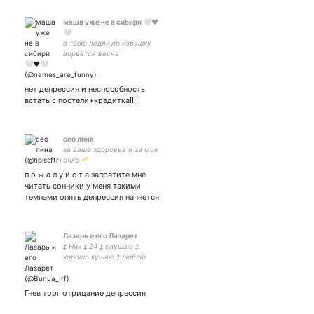
маша уже не в сибири 🤍❤
🤍
в твою ледяную избушку
ворвётся весна
нет депрессия и неспособность
встать с постели+кредитка!!!!
сео лина
за ваше здоровье и за мое
очко🥂
п о ж а л у й с т а запретите мне
читать сонники у меня такими
темпами опять депрессия начнется
Лазарь и его Лазарет
‡ Ник ‡ 24 ‡ слушаю ‡
хорошо кушаю ‡ люблю
деньги, пыхнуть и пафос ‡
очень черные смехуечки ‡
пусто как в твоём сердце ‡
Гнев торг отрицание депрессия
противоречие во плоти ‡