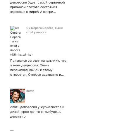
депрессия будет самой серьезной
причиной плохого состояния
здоровья в мире// А не при…
Ох Серёга Серёга, ты не
стой у порога
Признался сегодня начальнику, что
у меня депрессия. Очень
переживал, как он к этому
отнесется. Отнесся адекватно и…
damn
опять депрессия у журналистов и
дизайнеров да что ж ты будешь
делать то