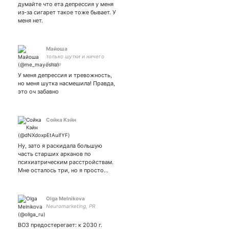
думайте что ета депрессия у меня
из-за сигарет такое тоже бывает. У
меня нет.
Майоша
только шутки и ничего
более
У меня депрессия и тревожность,
но меня шутка насмешила! Правда,
это оч забавно
Сойка Кэйн
Ну, зато я раскидала большую
часть старших арканов по
психиатрическим расстройствам.
Мне осталось три, но я просто…
Olga Melnikova
Neuromarketing, PR
ВОЗ предостерегает: к 2030 г.