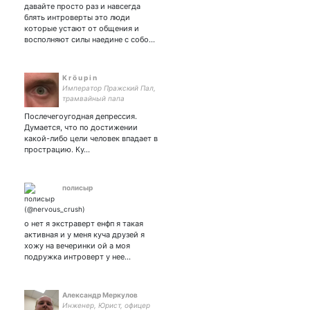
БОКУТО ЭМ?? ДА!!!! | MY
давайте просто раз и навсегда
HEART BELONGS TO 😖💗 |
блять интроверты это люди
*очень сильный
которые устают от общения и
тактильный голод* |
восполняют силы наедине с собо…
ПРОФИЛЬ ФБ НИЖЕ⏬
K r ö u p i n
Император Пражский Пал,
трамвайный папа
Послечегоугодная депрессия.
Думается, что по достижении
какой-либо цели человек впадает в
прострацию. Ку…
полисыр
о нет я экстраверт енфп я такая
активная и у меня куча друзей я
хожу на вечеринки ой а моя
подружка интроверт у нее…
Александр Меркулов
Инженер, Юрист, офицер