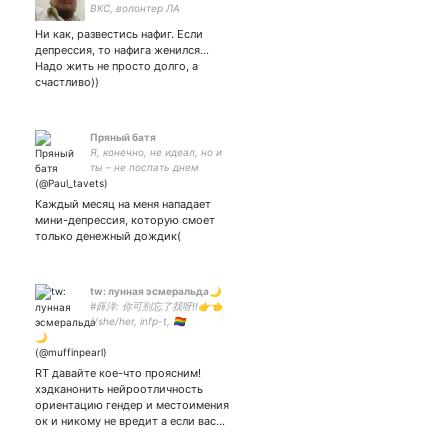
ВКС, волонтер ЛА
(позывной Македонский),
Ни как, развестись нафиг. Если
фанат Спартака. Для связи
депрессия, то нафига женился...
merkulov-a
Надо жить не просто долго, а
счастливо))
Пряный батя
Я, конечно, не идеал, но и
ты – не поспать днем
Каждый месяц на меня нападает
мини-депрессия, которую смоет
только денежный дождик(
tw: лyннaя эcмepaльдa🌙
#薛洋: 你可别忘了我呀!!👉👈
//she/her, infp-t, 🏳️‍🌈
//underrated kpop, лакорны,
mdzs, svsss, tgcf // pfp:
stayc seeun
RT давайте кое-что проясним!
хэдканонить нейроотличность
ориентацию гендер и местоимения
ок и никому не вредит а если вас…