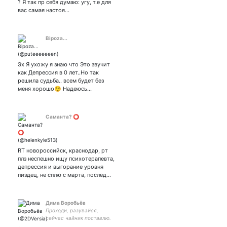
? Я так пр себя думаю: угу, т.е для
вас самая настоя…
Bipoza...
Эх Я ухожу я знаю что Это звучит
как Депрессия в 0 лет..Но так
решила судьба.. всем будет без
меня хорошо😌 Надеюсь…
Саманта? ⭕
RT новороссийск, краснодар, рт
плз неспешно ищу психотерапевта,
депрессия и выгорание уровня
пиздец, не сплю с марта, послед…
Дима Воробьёв
Проходи, разувайся,
сейчас чайник поставлю.