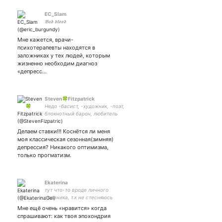
EC_Slam
𝕭𝖆𝖉 𝖇𝖑𝖔𝖔𝖉
Мне кажется, врачи-
психотерапевты находятся в
заложниках у тех людей, которым
жизненно необходим диагноз
«депресс…
Steven🍀Fitzpatrick
Недо -басист, -художник, -поэт,
блокнотный барон, любитель
приключений и кофе, деси/
декадент,
Делаем ставки!!! Коснётся ли меня
журналист,полторашка,интроверт,
моя классическая сезонная(зимняя)
клеверный искатель,шаман-
депрессия? Никакого оптимизма,
оЛень🦌🌿
только прогматизм.
Ekaterina
тут что-то вроде личного
дневника, т.к не стесняюсь
многим делиться
Мне ещё очень «нравится» когда
спрашивают: как твоя эпохондрия