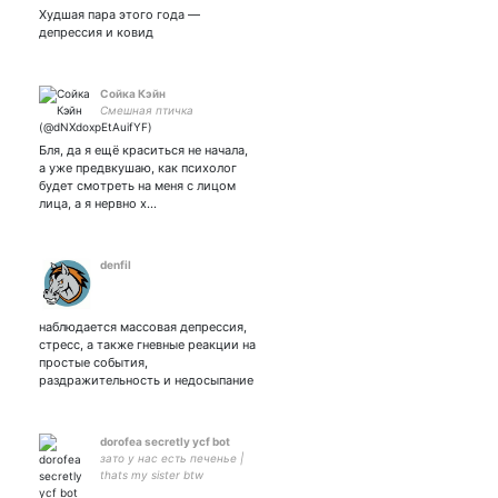
-/- тут грустно очень, я
Худшая пара этого года —
предупредила
депрессия и ковид
Сойка Кэйн
Смешная птичка
Бля, да я ещё краситься не начала,
а уже предвкушаю, как психолог
будет смотреть на меня с лицом
лица, а я нервно х…
denfil
наблюдается массовая депрессия,
стресс, а также гневные реакции на
простые события,
раздражительность и недосыпание
dorofea secretly ycf bot
зато у нас есть печенье |
thats my sister btw