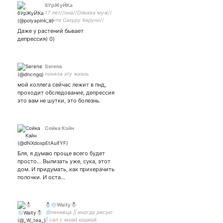
бУрЖуЙКа
17 лет//она//Ойкава муж//
стэнте Сакуру Харуно//
смотрите Хантер х Хантер//
Даже у растений бывает
Хисока краш
депрессия) 0)
Serene
поняла эту жизнь
мой коллега сейчас лежит в пнд,
проходит обследование, депрессия
это вам не шутки, это болезнь.
Сойка Кэйн
Бля, я думаю проще всего будет
просто... Вылизать уже, сука, этот
дом. И придумать, как прихерачить
полочки. И оста…
⛄❄️Waity☃️
❄️ленивца || иногда рисую
|| сап с моей кошкой