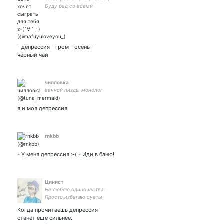
Буду рад со всеми
мьючить🐸 Ты самый
красивый человек,
помнииии!🐝💗 мультифд
🪴✨
- депрессия - гром - осень -
чёрный чай
чилловка
вечной пизды монолог
я и моя депрессия
rnkbb
- У меня депрессия :-( - Иди в баню!
Цинист
Не люблю одиночества.
Просто избегаю суеты
создаваемой дураками.
Когда прочитаешь депрессия
станет еще сильнее.