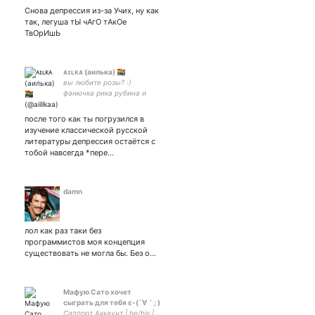
Снова депрессия из-за Учих, ну как
так, легуша тЫ чАгО тАкОе
ТвОрИшЬ
ᴀɪʟᴋᴀ (аилька) 🏳️‍🌈⃤
вы любите розы? :)
фанючка рика рубина и
френка оушена || тест
сказал что я сгоревшая
после того как ты погрузился в
котлета
изучение классической русской
литературы депрессия остаётся с
тобой навсегда *пере…
damn
лол как раз таки без
программистов моя концепция
существовать не могла бы. Без о…
Мафую Сато хочет
сыграть для тебя ε-(´∀｀; )
Саппорт Аккаунт | he/his |