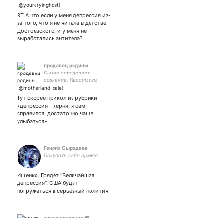
RT А что если у меня депрессия из-
за того, что я не читала в детстве
Достоевского, и у меня не
выработались антитела?
продавец родины
Бытие определяет
сознание. Пессимизм
разума - оптимизм воли.
Тут скорее прикол из рубрики
«депрессия - херня, я сам
справился, достаточно чаще
улыбаться».
Генрих Сыродаев
Покупать себе армию
Ищенко. Грядёт "Величайшая
депрессия". США будут
погружаться в серьёзный политич
дочка хенвонхо ♥️