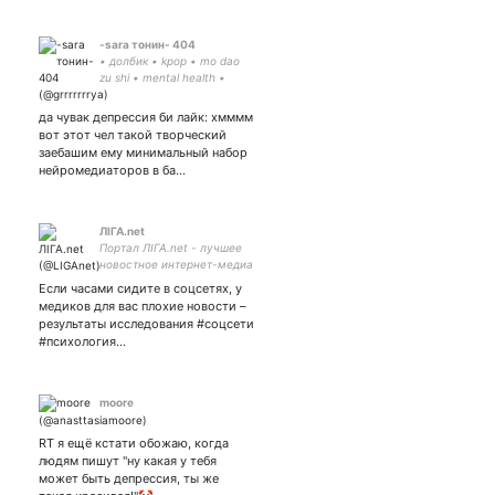
-sara тонин- 404
• долбик • kpop • mo dao
zu shi • mental health •
люблю девочек • attention
whore
да чувак депрессия би лайк: хмммм
вот этот чел такой творческий
заебашим ему минимальный набор
нейромедиаторов в ба…
ЛІГА.net
Портал ЛІГА.net - лучшее
новостное интернет-медиа
в Украине. Новости
Если часами сидите в соцсетях, у
Украины и мира.
медиков для вас плохие новости –
результаты исследования #соцсети
#психология…
moore
RT я ещё кстати обожаю, когда
людям пишут "ну какая у тебя
может быть депрессия, ты же