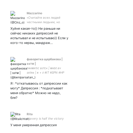
Mazzarino
«Считайте всех людей
честными людьми, но
живите с ними так, будто
Хуйня какая-то)) Ни раньше ни
они мошенники» (с)
сейчас никаких депрессий не
Джулио Мазарини
испытывал и не испытываю)) Если у
кого-то нервы, мандраж…
фаворитка щербакова |
ssᴛᴍ |
ᴅʀᴀᴍᴀᴛɪᴄ ʙɪᴛᴄʜ | ᴍᴀᴅᴇ ʙʏ
sᴀᴛᴀɴ | ʀ + ᴇ #IT #SPN #HP
#MARVEL #DW #LUCIFER
Я : *откатываюсь от депрессии как
могу* Депрессия : *подкатывает
меня обратно* Можно не надо,
бля?
Rita
bravery is half the victory
У меня умеренная депрессия