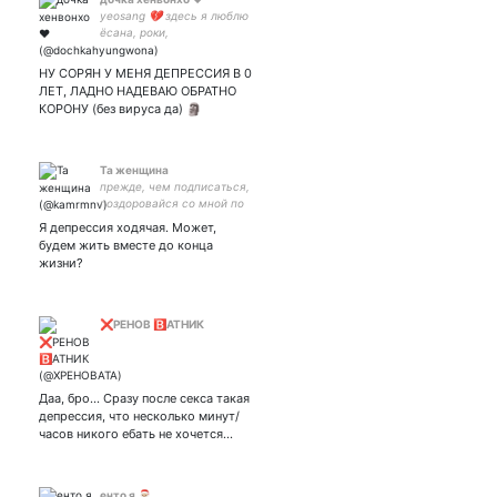
yeosang 💔 здесь я люблю
ёсана, роки,
тэмина,феликса, бёнчана,
усока, хонджуна, хенвона,
НУ СОРЯН У МЕНЯ ДЕПРЕССИЯ В 0
джисона, и еще многих
ЛЕТ, ЛАДНО НАДЕВАЮ ОБРАТНО
многих 💔 стримьте love
КОРОНУ (без вируса да) 🗿
killa
Та женщина
прежде, чем подписаться,
поздоровайся со мной по
номеру 4276 6900 1406
Я депрессия ходячая. Может,
0054
будем жить вместе до конца
жизни?
❌РЕНОВ 🅱️АТНИК
Даа, бро... Сразу после секса такая
депрессия, что несколько минут/
часов никого ебать не хочется...
енто я 🎅🏼