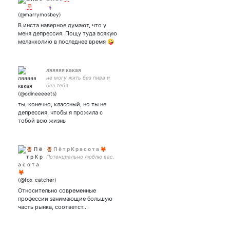
🤸🏻‍♀️
В инста наверное думают, что у
меня депрессия. Пощу туда всякую
меланхолию в последнее время 🤪
ляяяяя какая
не могу жить без пива и
без тебя
ты, конечно, классный, но ты не
депрессия, чтобы я прожила с
тобой всю жизнь
🦉 П ё т р К р а с о т а 🦊
Потенциально люблю вас.
Относительно современные
профессии занимающие большую
часть рынка, соответст…