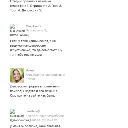
Стадии принятия чехла на
смартфон: 1. Отрицание 2. Гнев 3.
Торг 4. Депрессия 5.
Mia_Asami
Основатель Tg:
Если у тебя клиническая, а не
выдуманная депрессия
(грустненько) то да помогают. Ну
тип тебе она не дела…
Ирина
#повышения квалификации
616c8f
Депрессия прорыв в понимании
природы недуга и его лечения.
Смотрите на сайте как быть.
пивНяш@
и если я ношу кандибобер
на голове, это ещё не
значит, что я женщина
у меня биполярка, маниакальная