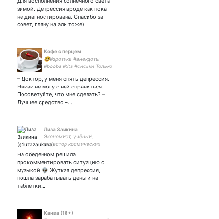
Для восполнения солнечного света
зимой. Депрессия вроде как пока
не диагностирована. Спасибо за
совет, гляну на али тоже)
Кофе с перцем
🤓#эротика #анекдоты
#boobs #tits #сиськи Только
голые девчонки и
– Доктор, у меня опять депрессия.
анекдоты. Не нравится -
Никак не могу с ней справиться.
отпишитесь, но в Чёрный
Посоветуйте, что мне сделать? –
список не вносите. Я-то
Лучшее средство –…
читать Вас хочу.
Лиза Заикина
Экономист, учёный,
инвестор космических
технологий, инженер,
На обеденном решила
промышленный дизайнер и
прокомментировать ситуацию с
филантроп
музыкой 👽 Жуткая депрессия,
пошла зарабатывать деньги на
таблетки…
Канва (18+)