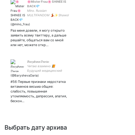
🌸Mister Frau🌸 SHINEE IS
BACK💎
Mino. Russian
MULTIFANDOM 💃✨ Shawol
💎 RAYS🌠 Crazy medical
student🤯 Singer and cover
dancer🥴 Невзаим🌺
Раз меня довели, я могу открыто
заявить всему твиттеру, а дальше
решайте, общаться вам со мной
или нет, можете откр…
𝓑𝓪𝓻𝔂𝓼𝓱𝓮𝓿𝓪 𝓓𝓪𝓻𝓲𝓪
Читаю взаимно 📙
Будущий медицинский
биотехнолог🌱 Посвящаю
жизнь медицине ⚕️
#56 Первые признаки недостатка
витаминов весьма общие:
слабость, повышенная
утомляемость, депрессия, апатия,
бескон…
Выбрать дату архива