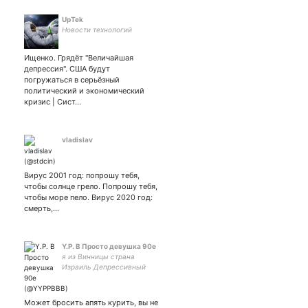
UpTek
Новости технологий
Ищенко. Грядёт "Величайшая
депрессия". США будут
погружаться в серьёзный
политический и экономический
кризис | Сист…
vladislav
Вирус 2001 год: попрошу тебя,
чтобы солнце грело. Попрошу тебя,
чтобы море пело. Вирус 2020 год:
смерть,…
Y.P. В Просто девушка 90е
я из Винницы страна
Израиль Депрессивный
катенок
Может бросить апять курить, вы не