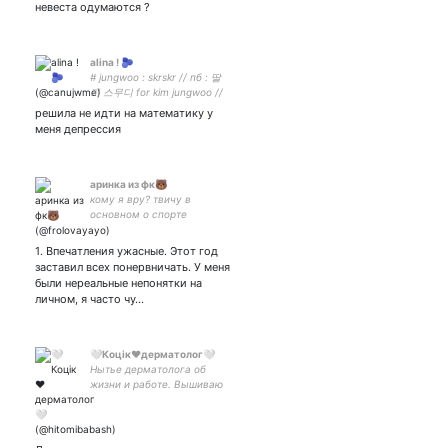
невеста одумаются ?
#marketing #Startup #Humor
#Military
alina ! 🫐
# jungwoo : skrskr // пб : 딸
기 스무디 for kim jungwoo //
i.o.u // 성찬 make v;; //
решила не идти на математику у
меня депрессия
аринка из фк🐻
кому я вру? твичу в
основном о спорте
(фигурскейтеры ворлд
доминейшн)
1. Впечатления ужасные. Этот год
заставил всех понервничать. У меня
были нереальные непонятки на
личном, я часто чу…
🤍Коцiк❤️дерматолог🤍
Нытье дерматолога об
жизни и работе. Вышиваю
великолепности🌸 Все
совпадения с реальностью
случайны 🤍❤️🤍