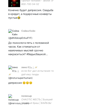
Пропал человек - звони: 8-
800-700-54-52
Конечно будет депрессия. Свадьба
в кредит, а подарочные конверты
пустые🤣
Сойка Кэйн
До психолога пять с половиной
часов. Как отвязаться от
нааязчивых мыслей срочно
накраситься? #бедысбашкой…
лино 리노 ;; 🪐
если бог дал испытания то
дай ему пизды
депрессия 😔😔😔
полисыр
CHAOTIC ЖЕСТЬ | Бывший
Нервный Краш | ВАЙБЗЫ