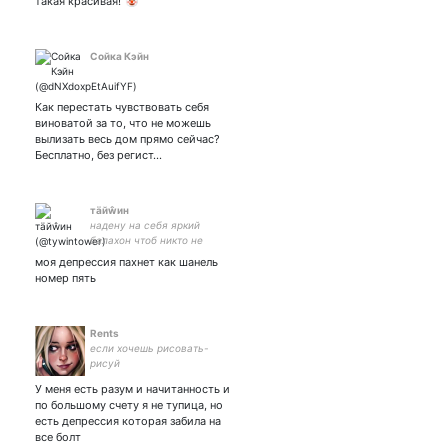
такая красивая!"🤡
Сойка Кэйн
Как перестать чувствовать себя
виноватой за то, что не можешь
вылизать весь дом прямо сейчас?
Бесплатно, без регист…
тäйŵин
надену на себя яркий
балахон чтоб никто не
понял, что внутри я сдох
моя депрессия пахнет как шанель
номер пять
Rents
если хочешь рисовать-
рисуй
У меня есть разум и начитанность и
по большому счету я не тупица, но
есть депрессия которая забила на
все болт