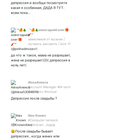
депрессия и вообще посмотрите
какая я особенная, ДАДА Я ТУТ.
всем пока…
`°🍊🎄новогодний олег🎁
🧨°`
зависимый от музыки |
пытаюсь рисовать | love ♡
да что ж такое, мама не разрешает,
жена не разрешает((0( депрессия в
ноль лет(
AlexaАлекса
#account Manager #Hi-tech
#esoterics #mutual
#following #взаимная
Депрессия после свадьбы ?
#подписка #Humor #design
Alex Known
#Computer network
technician , książę
#esoterics #mutual
😀После свадьбы бывает
#following #взаимная
депрессия , когда жених или
#подписка #hi #tech