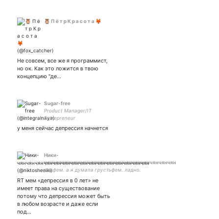
🦉 П ё т р К р а с о т а 🦊
Не совсем, все же я программист,
но ок. Как это ложится в твою
концепцию "де…
Sugar-free
Product Manager/IT
Entrepreneur
у меня сейчас депрессия начнется
Ники-
чянчянчянчянчянчянчянчянчянчянчянчянчянчянчян
радфем. а я думала грустьфем. ладно.
RT мем «депрессия в 0 лет» не
имеет права на существование
потому что депрессия может быть
в любом возрасте и даже если
под…