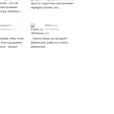
ссия - это не
просто «грустное настроение»
 настроение»
нередки случаи, ког…
огда, казалось…
ссидента
A2b3e_cc
макияже в тг -
Overthinker
онимаю. Мне тоже
- Какие планы на сегодня? -
) Уже ощущение,
Депрессия, работа и опять
льно - вокруг
депрессия