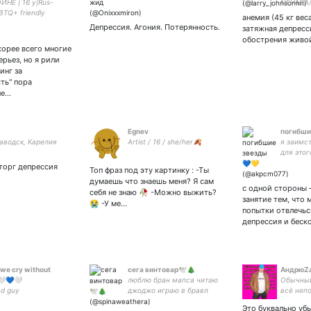
ЙНЕ | 16 y|Rus-
NEVADA/г
BTQ+ friendly
(или что
анемия (45 кг веса
d tbhk| OPM| Naruto|
неприят
Депрессия. Агония. Потерянность.
затяжная депресс
 Noblesse|
лицом и 
обострения живой
nced loser |ENFP| -
рэперша
орее всего многие
ерьез, но я рили
инг за
ть" пора
не…

Egnev
погибши
аводск, Карелия
Artist / 16 / she/her🍂
я заимс
для этог
миллион
торг депрессия
Топ фраз под эту картинку : -Ты
думаешь что знаешь меня? Я сам
с одной стороны 
себя не знаю 🥀 -Можно выжить?
занятие тем, что 
😭 -У ме…
попытки отвлечься
депрессия и беск
 we cry without
сега винтовар🕊️🎄
АндрюZ
🤍💙🤍
люблю бран мапса читаю
Обычный
nd guy
джоджо играю в бравл
всё неп
старс пишу о своей жизни
России 
Это буквально у