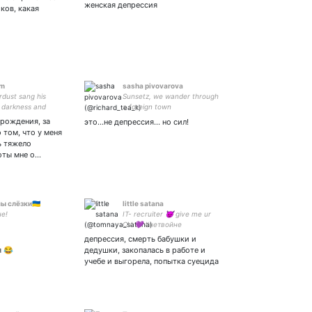
!
кофе и дуделки // я
женская депрессия
ков, какая
правачка-людоедка
om
sasha pivovarova
rdust sang his
Sunsetz, we wander through
 darkness and
a foreign town
✨ Cosplay support:
 рождения, за
это...не депрессия... но сил!
00 1759 8616 ✨ ✨
о том, что у меня
ь тяжело
оты мне о…
 слёзки🇺🇦
little satana
е!
IT- recruiter 😈 give me ur
CV 💜 #нетвойне
Собеседую разрабов,
депрессия, смерть бабушки и
люблю эстетику.
я 😂
дедушки, закопалась в работе и
учебе и выгорела, попытка суецида