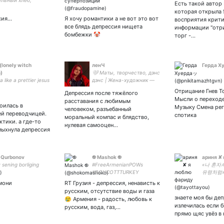
льный хлеб,
консуль
Есть такой автор
а стара что помню
обращат
которая открыла 
пячку. Eng cosplay
сия…
Я хочу романтики а не вот это вот
восприятия крит
cc: FrauRin | gf:
все блядь депрессия нищета
информации "отри
бомбежки 🤡
торг -…
(lonely witch
ленЧ
Герда Х
)
🤍 Маты, творчество, дэнс
a like a prettier jesus
дэнс | Жена-художник —
горе в семье
Отрицание Гнев Т
Депрессия после тяжёлого
Мысли о переходе
расставания с любимым
роилась в
Музыку Смена рег
человеком, разъебанный
ей переводчицей.
спотика
моральный компас и блядство,
ктики. а где-то
нулевая самооцен…
мыхнула депрессия
r Qurbonov
֎ Mashok ֎
ариня ✘
 sening borliging
#FreeArmenianPOWs
«나 혼자
#BOYCOTTTURKEY
유령처럼» •
#sanctionturkey
мони
RT Грузия - депрессия, ненависть к
#sanctionazerbaijan
русским, отсутствие воды и газа
#freeArmenianHostages
знаете моя бы де
😢 Армения - радость, любовь к
#NoJetsForTurkey
излечилась если 
русским, вода, газ,…
прямо щяс увёз в