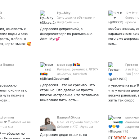
D
Ну...Мяу~
ジョセャ
Сыч
Хочу долгих объятьев и
боевая 
поцелуев ㅠㅠ
кукиса
вообще знаешь, э
ия, ненависть к
Депрессия депрессией, а
каракал в клетке 
твие воды и газа
#нюдсочетверг по расписанию
него уже депресси
дость, любовь к
Adm: Myr💕
кле…
аз, карта «мир» 🥰
а Полоза
мсье сыр 🇲🇩🏳️‍🌈
Гретхен 
Ролевик, феминист, ЛГБТ+,
я всё вр
агностик, tovarisch
7в8 | со
работник государственной
статистики Республики
Депрессия - это не красиво. Это
 возможно
я уверена на все 
Молдова. He/him.
страшно. Это далеко не просто
тела покончить с
что у нанами депр
плохое настроение. Это тотальное
а чуть позже в
весьма ранимый, и
нежелание пить, есть…
анови…
жить так скоро
_drømmer
Валерий Жила
мики чан
ё ❤️ || кабина не на
B․Sc․ из горнила Computer
она/ее/
— но мы
Science в KIT. Учусь на
надломил
новимся!
магистратуре. Software
радфем в
/7 — абсолютно
Депрессия деда: ставить на
Engineer. Обаяшка.
aekhoii |
RT 🤡🤡🤡 когда-
т быть просто не