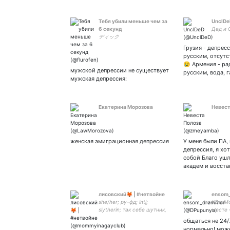
Тебя убили меньше чем за
UnclDe
6 секунд
Дед и 
ディック
Грузия - депресс
русским, отсутс
😢 Армения - ра
мужской депрессии не существует
русским, вода, г
мужская депрессия:
Екатерина Морозова
Невест
женская эмиграционная депрессия
У меня были ПА,
депрессия, я хо
собой Благо ушл
академ и восст
лисовский🦊 | #нетвойне
ensom
she/her; ру-фд; intj;
#ЭтоМо
slytherin; так себе шутник,
месте 
любящий дождь и Юлю
восста
общаться не 24
Пчёлкину
нормально! може