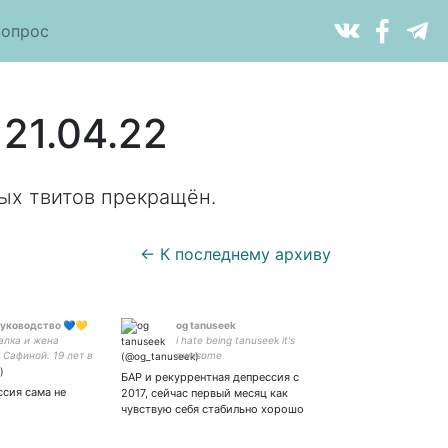
вопрос
21.04.22
ых твитов прекращён.
← К последнему архиву
чуководство 💙💛
og tanuseek
алка и жена
i hate being tanuseek it's
Сафиной. 19 лет в
awesome
е
БАР и рекуррентная депрессия с
ссия сама не
2017, сейчас первый месяц как
чувствую себя стабильно хорошо