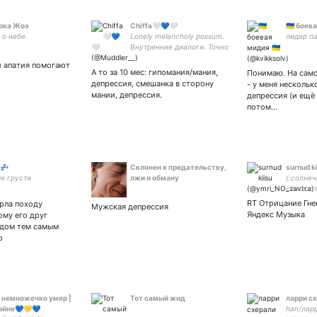
рка Жоэ
Chiffa🤍💙🤍
🇺🇦 боев
о небе
Lonely melancholy possum.
лидер па
Внутренние диалоги. Точно
ли вам сюда надо? Меня
и апатия помогают
много. F60.3, F31,
А то за 10 мес: гипомания/мания,
Понимаю. На сам
гендерные сложности и пр.
депрессия, смешанка в сторону
- у меня нескольк
Спб.
мании, депрессия.
депрессия (и ещё
потом…
k💤
Склонен к предательству,
surnud k
к грусти
лжи и обману
(:солнеч
стихи, с
осудят: 
RT Отрицание Гне
рла походу
Мужская депрессия
желаний
Яндекс Музыка
ому его друг
обязате
ядом тем самым
о
 немножечко умер |
Тот самый жид
ларри с
ойне💙💛💙
han/ларр