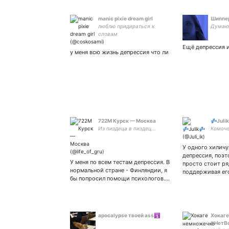
manic pixie dream girl
Шиппе
люблю придираться к
Думаю 
словам
Ещё депрессия 
у меня всю жизнь депрессия что ли
722М Курск — Москва
💤Juli
Из пиздеца в пиздец...
Комоче
У одного хиличу
депрессия, поэт
У меня по всем тестам депрессия. В
просто стоит р
нормальной стране - Финляндии, я
поддерживая ег
бы попросил помощи психологов.…
apocalypse твоей ass🛐
Хокаге
#НетВ