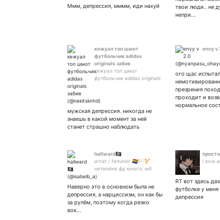
Ммм, депрессия, мммм, иди нахуй
твои люди.. не д
непри…
кежуал топ шмот
envy v 
футбольчик adidas
originals забив
кежуал топ шмот
ого щас испытал
футбольчик adidas originals
немотивированн
забив бк fred perry stone
презрения похо
island фирма выезд c. p.
проходит и воз
company бумбэп юкей
нормальное сос
гараж реп рестоваз
мужская депрессия. никогда не
тонировка не
знаешь в какой момент за ней
преступление
станет страшно наблюдать
hallward🏴‍☠️
просто
artist / feminist 🏳️‍🌈🏳️‍⚧️
I love
нетвойне фд много, мб
сделаю закреп
RT вот здесь да
Наверно это в основном была не
футболке у меня 
депрессия, а нарциссизм, он как бы
депрессия
за рулём, поэтому когда резко
вок…