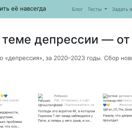
ить её навсегда
Блог
Тесты
Задать 
 теме депрессии — от 
о «депрессия», за 2020–2023 годы. Сбор нов
🇰 💛💙
Рэбушко
руткое 
nd med stærke
Рэб. Осторожно, я софт-
Бисексу
er
булка. Подписывайтесь на
Женечки 
мой канал в телеге, я там
Азкабан
Господи это всратое АУ, в котором
лидарности,
музыку всякую клевую
Узнала, что депре
Горюнов 7 лет назад наблюдался у
 другими,
пощу:
проходит.
Пети, а теперь у него срыв, и он…
лько проблема
ом, что осн…