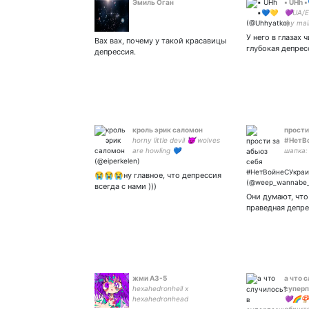
Эмиль Оган
▪️ UHh ▪
💜UA/E
my mai
вххаха
У него в глазах 
Вах вах, почему у такой красавицы
(ru/)mc
глубокая депрес
депрессия.
multifa
💜 EDT
#моло
кроль эрик саломон
прости
horny little devil 😈 wolves
#НетВ
are howling 💙
шапка:
😭😭😭ну главное, что депрессия
всегда с нами )))
Они думают, что
праведная депре
жми АЗ-5
а что 
hexahedronhell x
суперп
hexahedronhead
💜🌈🍄