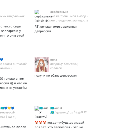
серёженька
сычь миндальная
«но не тронь. мой выбор -
это страдание, молодость
и любовь»
то чисто сидит
RT женская эмиграционная
в зоопарке и у
депрессия
я что он в этой
💙
вика
у; воняю ентпшкой
попрошу без грязи,
лнышко -
коллеги
получи по ебалу депрессия
100 только в том
ессия ))) и что он
наче не устал бы
🇰🇿💙💛💙
🇰🇿 алс ✘
арматурой/
🇰🇿 | qaz/eng/rus | #범규 ♡
ся | tw: я |
згляды | юп:
🤡🤡🤡 когда-нибудь до людей
 шапка: camellia4
нибудь до людей
дойдет, что депрессия - это не