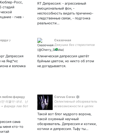
тациями
 Кюблер-Росс,
RT Депрессия: - агрессивный
ься в ДМ
5 стадий
эмоциональный фон, -
ической
неспособность видеть причинно-
цание - гнев -
следственные связи, - подгонка
реальности…
уердаッ
Сказочная
Девушка без стереотипов
🦚
орг Депрессия
Клиническая депрессия цветёт
 на Янд*кс
буйным цветом, но никто об этом
иона и взломка
не догадывается.
 я люблю фариду
Corvus Corax 🕸️
서만 떠돌아 내내、난
Селективный обозреватель
 фарида лав бот
всевозможности в целях
исследовательских и
Такой вот блог мудрого ворона,
научно-прикладных.
такой охуенный научный
прессия сама
обозреватель. Депрессия и котики,
бы меня кто-то
котики и депрессия. Тьфу ты…
 китай