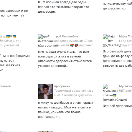
маты и прочая страшная
укропам
RT У японцев всегда две беды:
по количеству лай
хуета присутствуют
первая это тентакли вторая это
депрессия лол
ссылка на второй акк ниже
лок саперави и не
депрессия.
 но при чем тут
гєр🇺🇦♥️🇺🇦
трой #нетвойне
Major T
️‍⚧️nonbinary, any
наверное художник // ешь
Lady Sta
s, pansexual,
спи читай 🏳️‍🌈 🔞 медленно
songs Of
ory. Йдуть до біса -
работаю над комиксом
dismay. 
Это был мой день
мне правда очень жаль, что вам
кі радикали, вата,
жанра хоррор /
5469 52
РЛ, мне необходимо
день до на фразу 
приходится жить в вечной
би👺 Не здамося без
#нетвойнесУкраиной
ь, но вот
депрессия и очен
опасности депрессия становится
! Сенс життя-
лет затяжная
вывозить две раб
ужасно хреновой…
змо…
Сомиков
просрочка
Муськины
Тревожный асексуал\язва
НЕТ войн
Я еще немного художник,
заглядывайте в паблос
я живу на донбассе и у нас первых
Это всё депресси
начался пиздец. Моя мать была в
панике, кричала что война
вернулась, т…