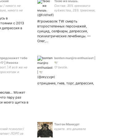
ьский
Твою же мышь.
ы / никого не
Состав: 35% хренового
рую, никого не
хуёжества, 25% тревожки,
живаю
5% кринжа от своих же
усь в
идей и 35% остальных
#громоволк TW: смерть
тоянии с 2013
разноплановых эмоций.
второстепенных персонажей,
ня депрессия в
суицид, селфхарм, депрессия,
психиатрические лечебницы. —
Олег,…
 предскажет тебе
bonten manjiro enthusiast |
♡ | #маска
🕊️
port | И всё же не
♡ bestie.
гороскопам и
прессиям. | Не
болтать с вами,
отрицание, гнев, торг, депрессия,
добности озарять
воим присутствием
чеслав... Может
 что пару раз
ки моего щитка в
Тонтон Манкурт
еский психолог/
курите. это дешевле
рапевт ЛОРП за