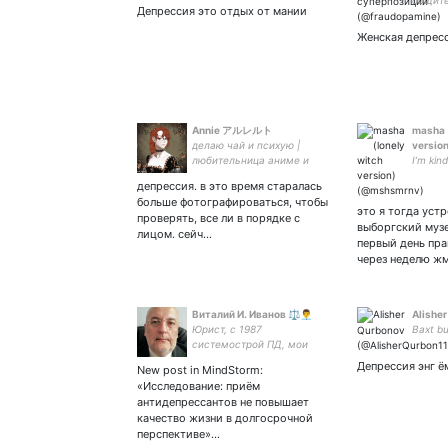
общите
Депрессия это отдых от мании
насток
даже у
Женская депрес
lewds a
Annie アルレルト
masha 
делаю чай и психую |
version
любительница аниме и
I’m kind
китайских новелл |
депрессия. в это время старалась
тревожный сырок и
больше фотографироваться, чтобы
внутренние сомнения
это я тогда уст
проверять, все ли в порядке с
выборгский муз
лицом. сейч…
первый день пра
через неделю ж
Виталий И. Иванов ⚖️👨‍💼
Alishe
Юрист, с 1987
Baxt bu
системострой ПД, мои
эккаунты: , 2-й эккаунт ***
Депрессия энг ё
New post in MindStorm:
Фолловинг, ретвит, лайк ≠
«Исследование: приём
одобрению☝
антидепрессантов не повышает
качество жизни в долгосрочной
перспективе»…