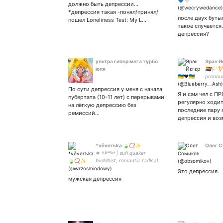
стране🙄
должно быть депрессии...
*депрессия такая -понял/принял/
после двух буты
пошел Loneliness Test: My L…
такое случается.
депрессия?
ультра гипер мега турбо
Эрэн Йє
юля
🏳️‍🌈🏳
pronoun
polyam
По сути депрессия у меня с начала
будь-я
Я и сам чел с П
пубертата (10-11 лет) с перерывами
квірфо
регулярно ходит
на лёгкую депрессию без
бою🇺🇦
последние пару 
ремиссий…
депрессия и во
*věverъka 🍃📿✨
Олег 
✷ ⱄⱆⱎⰽⰰ | sufi quaker
buddhist, romantic radical,
cryptozoologist, knight rose
Это депрессия.
croix | скоморох, раёшник,
мужская депрессия
калика, пъшьць, Ѭ ✷