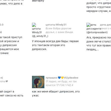
аватарку
дойдет, что депре
умаю, что дело в
просто «грустное
нередки случаи, к
2.0
цитаты Windy31
дочь ди
Всем бобра дорогие
канал о 
друзья, с вами Винди.
а такой приступ
Ага, прекрасно п
ой агрессии и
У японцев всегда две беды: первая
даже легче стало
ду депрессия
это тентакли вторая это
что тут все прави
вращается мое
депрессия.
пиздец,…
тояние
 я)
лунышко 💙💛 #)(уйвойне
 anime❤
♡ ладно, не буду, но так
хочется ♡ F34.1 F42.4
F45.2 F50.9 ♡ набила тату
зай сидит в
как же меня ебашит депрессия, это
по Life is Strange 2 🐺 ♡ –
нет секса но есть
ужас
спамлю по гeншuну ♡
мася машуня машенька ♡