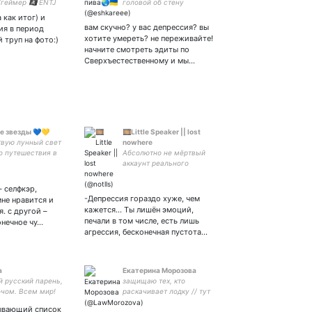
еймер 🏴‍☠️ ENTJ
головой об стену
-то на
#нетвойне
 как итог) и
ном), торгаш
вам скучно? у вас депрессия? вы
ия в период
та, которая
хотите умереть? не переживайте!
 труп на фото:)
начните смотреть эдиты по
Сверхъестественному и мы…
е звезды 💙💛
🎞Little Speaker || lost
твую лунный свет
nowhere
о путешествия в
Абсолютно не мёртвый
 миль.
аккаунт реального
человека || взаимно с
интересными и взаимными
– селфкэр,
|| Who? || второй акк: || 📌
-Депрессия гораздо хуже, чем
мне нравится и
цель: 1300!!!🤔||
кажется… Ты лишён эмоций,
. с другой –
недохудожнек
печали в том числе, есть лишь
онечное чу…
агрессия, бесконечная пустота…
а
Екатерина Морозова
 русский парень,
защищаю тех, кто
очом. Всем мир!
раскачивает лодку // тут
слава! Смерть
правозащита, шитпостинг,
бывающий список