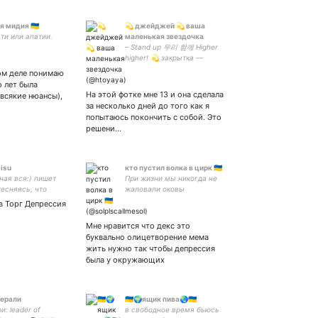
ая мидия 🇺🇦
💫 джейджей 💫 ваша
ти или апатии.
маленькая звездочка
– Stand up 우리 함께 Higher
higher! 💫 закрытка —
ом деле понимаю
о лет была
На этой фотке мне 13 и она сделала
 всякие нюансы),
за несколько дней до того как я
попытаюсь покончить с собой. Это
решени…
iisu
кто пустил волка в цирк 🇺🇦
ная вся:) пишет
При жизни мы никогда не
тесняясь, что
жаловали оковы
не бойся своих
в Торг Депрессия
, бойся своих
льств
Мне нравится что декс это
буквально олицетворение мема
жить нужно так чтобы депрессия
была у окружающих
херали
🇺🇦🌍ящик пива🌏🇺🇦
и: leader of
в свободное время бьюсь