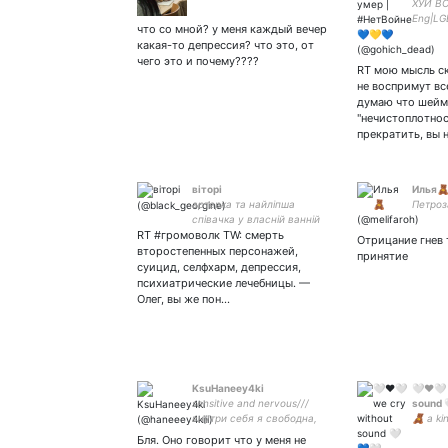
ХУЙ ВО
Eng|LG
что со мной? у меня каждый вечер
|elecee
какая-то депрессия? что это, от
Fnafsb|
чего это и почему????
experie
RT мою мысль ск
rp
не воспримут вс
думаю что шейм
"нечистоплотнос
прекратить, вы 
віторі
Илья
артерка та найліпша
Петроз
співачка у власній ванній
RT #громоволк TW: смерть
Отрицание гнев 
второстепенных персонажей,
принятие
суицид, селфхарм, депрессия,
психиатрические лечебницы. —
Олег, вы же пон…
KsuHaneey4ki
🤍❤️🤍
sensitive and nervous///
sound 
внутри себя я свободна,
🧸 a ki
просто в несвободной
Бля. Оно говорит что у меня не