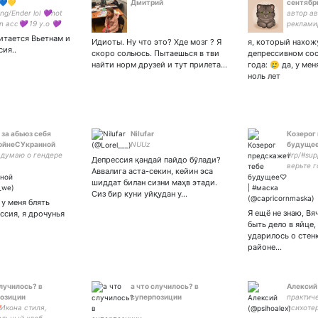
️💙💛
Дмитрий
сентябр
ng/Ender lol 💜not
автор ав
n acc💜 19 y.o 💜
реклами
 ноу ноу ноу 💜
поддер
читается Вьетнам и
Идиоты. Ну что это? Хде мозг ? Я
я, который нахож
yt, omfd,
сия..
скоро сольюсь. Пытаешься в тви
депрессивном сос
ndom and OC artist
найти норм друзей и тут прилета…
года: 🥲 да, у ме
 timezone 💜
ноль лет
дая_ауИБ
 за абьюз себя
Nilufar
Козерог
ойнеСУкраиной
NUUz
будущее
 думаю о гендере
#rp/#sup
Депрессия қандай пайдо бўлади?
верьте 
Аввалига аста-секин, кейин эса
жёлтым 
шиддат билан сизни маҳв этади.
прочь по
Сиз бир куни уйқудан у…
пока на
 у меня блять
сцену с
Я ещё не знаю, Вя
ссия, я дрочунья
нет♡
быть дело в яйце,
ударилось о стен
районе…
случилось? в
а что случилось? в
Алексий
озиции
суперпозиции
практич
Икона стиля,
психоте