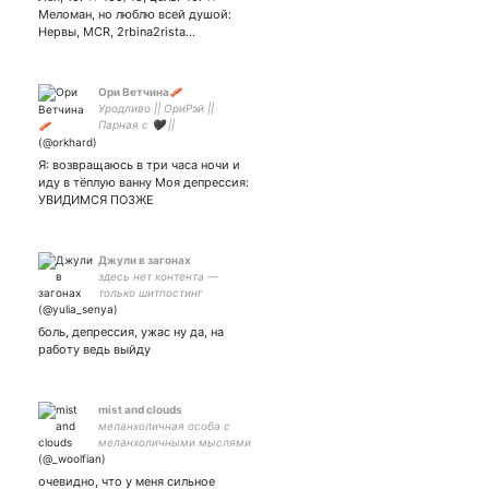
Меломан, но люблю всей душой:
Нервы, MCR, 2rbina2rista…
Ори Ветчина🥓
Уродливо || ОриРэй ||
Парная с 🖤 ||
Я: возвращаюсь в три часа ночи и
иду в тёплую ванну Моя депрессия:
УВИДИМСЯ ПОЗЖЕ
Джули в загонах
здесь нет контента —
только шитпостинг
мультифандомная
депрессивная крыса
боль, депрессия, ужас ну да, на
#фотодж
работу ведь выйду
mist and clouds
меланхоличная особа с
меланхоличными мыслями
~ моя лавина чувств к
китайским мальчикам -
очевидно, что у меня сильное