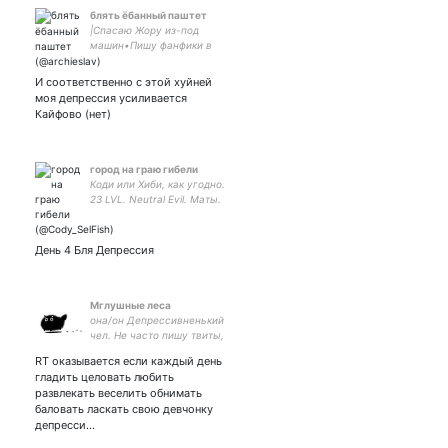
блять ёбанный паштет
|Спасаю Жору из-под
машин•Пишу фанфики в
голове•периодически жую
Норт• бьюти-алкаш•INFP•
И соответственно с этой хуйней
- батя•he/she/they•non-
моя депрессия усиливается
binary|
Кайфово (нет)
город на граю гибели
Коди или Хиби, как угодно.
23 LVL. Neutral Evil. Маты.
Щитпост каждый день. SW-
5876-7812-2103 PSN:
cody_selfish DFFOO:
День 4 Бля Депрессия
985546401 Discord: Cody
SelFish#5731
Мглушные леса
она/он Депрессивненький
чел. Не часто пишу твиты,
но много всякого ретвичу
RT оказывается если каждый день
забавного и не очень.
гладить целовать любить
Рисую тут:
развлекать веселить обнимать
баловать ласкать свою девчонку
депресси…