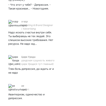
2432 #взаимная
- Что этот у тебя? - Депрессия. -
Такая красивая... - Новогодняя.
קסניה
Marketing & Brand Designer
/ Advertising
Надо искать счастье внутри себя.
Ты выбираешь не тех людей. Это
слишком высокие требования. Нет
ресурса. Не надо жд…
Цирк Урода
уродская сущность живого
Цирк Урода(я тут главный)
Тлен боль депрессия, да ждать нг и
не надо
ae
.солус.
Авантюризм, одиночество и
депрессия.