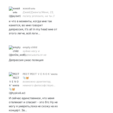
жжей ьеь
Джей/Дженга/Женя, 23,
no/any pronouns, на ты //
задрот, эйс, гендерфлюид,
и что в моменты, когда мне так
элфв, wannabe культуролог
кажется, во мне говорит
// юп ©
депрессия, it's all in my head мне от
этого легче, всё логи…
empty child
хуйню несу и
подписываться не
советую, интересного тут
Депрессия ужас полиция
не будет
РЕСТ РЕСТ ＶＥＮＯＫ’ мила
📎🧺
возможно архитектор,
немного философствую...
Do you know worldwide
handsome?!
И сейчас единственное ,что меня
отвлекает и спасает - это бтс Ну не
могу я умереть,пока не схожу на их
концерт. Зв…