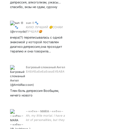
депрессия, алкоголизм, ужасы...
спасибо, экзы не сдам, сдохну
sun ☼🐾
КИХО ЛУЧШИЙ 😌СОНХИ
ЛУЧШАЯ🤩
вчера(?) переписывалась с одной
знакомой у которой поставлен
диагноз депрессия,она проходит
терапию и она говорила…
Багровый сломаный Ангел
БАБИБаБиБаБоваБУБАВА
Тлен боль депрессия Вообщем,
ничего нового
-·=»†«=·- MARA -·=»†«=·-
Ah, my little mortal. I have a
lot of personalities, but they
all don't like you. my boy for
green teа 4441 1144 1105