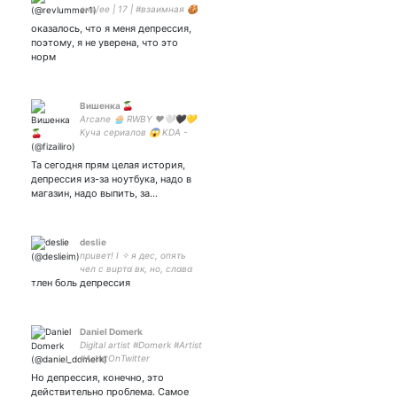
она/ее | 17 | #взаимная 🍪
оказалось, что я меня депрессия,
поэтому, я не уверена, что это
норм
Вишенка 🍒
Arcane 🧁 RWBY ❤️🤍🖤💛
Куча сериалов 😱 KDA -
Villain 🎶 Киберкотлета 🎮
Хочу научиться рисовать
Та сегодня прям целая история,
🎨 Люблю спорт🤔
депрессия из-за ноутбука, надо в
магазин, надо выпить, за…
deslie
прuвет! Ⅰ ✧ я дес, опять
чел с вuртα вк, но, слαвα
тлен боль депрессия
тебе господu, не чбчг.
europe \ 56 ar
Daniel Domerk
Digital artist #Domerk #Artist
#ArtistOnTwitter
Но депрессия, конечно, это
действительно проблема. Самое