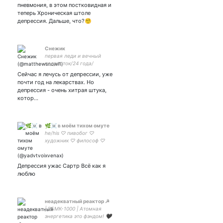
пневмония, в этом постковидная и
теперь Хроническая штоле
депрессия. Дальше, что?🤨
Снежик
первая леди и вечный
подросток/24 года/
любительница седзе-
Сейчас я лечусь от депрессии, уже
манги, геншина, гордая
почти год на лекарствах. Но
котомама двух популярных
депрессия - очень хитрая штука,
котиков
котор…
🌿☠ в моём тихом омуте
he/his ♡ пивобог ♡
художник ♡ философ ♡
сарказм и черный юмор ♡
softy ♡ уют и спокойствие
♡ 4817 760186008102 -
Депрессия ужас Сартр Всё как я
порадовать деда ☽
люблю
любитель ужасов ♡ поэт
неадекватный реактор ☭
| РБМК-1000 | Атомная
энергетика это фэндом! 🖤