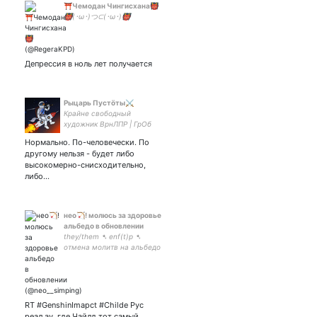
⛩️Чемодан Чингисхана👹
👹(･ω･)つ⊂(･ω･)👹
Депрессия в ноль лет получается
Рыцарь Пустöты⚔️
Крайне свободный
художник ВрнЛПР | ГрОб
#RussianLivesMatter
Нормально. По-человечески. По
другому нельзя - будет либо
высокомерно-снисходительно,
либо…
нео🏹! молюсь за здоровье
альбедо в обновлении
they/them ➷ enf(t)p ➷
отмена молитв на альбедо
я сяо хочу ➷ не всё так
плохо ➷ а если плохо -
похуй
RT #GenshinImapct #Childe Рус
реал ау, где Чайлд тот самый