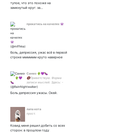
тупое, что это похоже на
замкнутый круг: за…
прокатись на качелях 👾
боль, депрессия, ужас всё в первой
строке мммммм круто наверное
Санмэ 🌵💜🍆
🔞Приветствую. Форма
записи мыслей. Здесь: -
БлекБоДжек, ПЛОХОЙ
ЮМОР, 3Dmodel, обзоры,
Боль депрессия ужасы. Окей.
BJD, Писатель¿
Мультифендом,
bdsmЭтикет. Ваш(а)KD
#ВлюбленныйВГолос34_5
лапа кота
прост.
Ковид меня решил добить со всех
сторон: в прошлом году