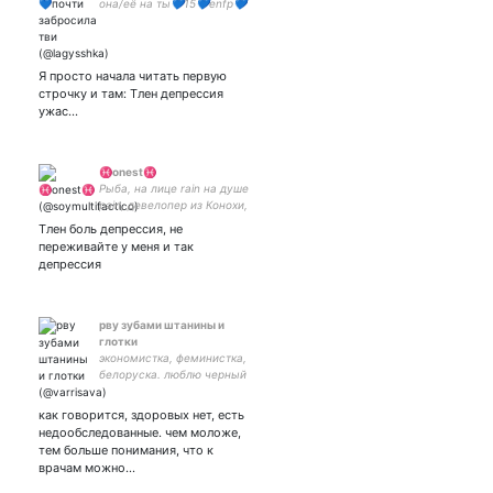
она/её на ты💙15💙еnfp💙
Тивтер сквад💙
#взаимночитаю💙
711971002- мой айди в гш
💙
Я просто начала читать первую
строчку и там: Тлен депрессия
ужас...
♓onest♓
Рыба, на лице rain на душе
pain, девелопер из Конохи,
люблю Итачи, Тарталью и
Тлен боль депрессия, не
Курапику
переживайте у меня и так
депрессия
рву зубами штанины и
глотки
экономистка, феминистка,
белоруска. люблю черный
чай с черникой и
поднимать людям
как говорится, здоровых нет, есть
настроение.
недообследованные. чем моложе,
тем больше понимания, что к
врачам можно…