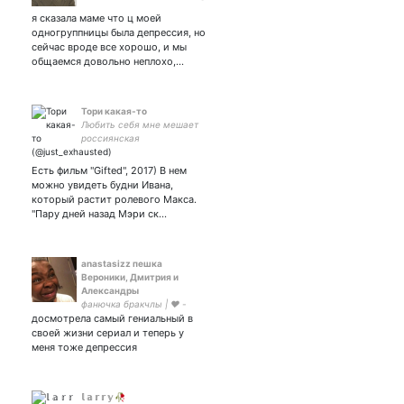
𝚒𝚗 𝚝𝚑𝚎 𝚙𝚊𝚜𝚝 𝙱𝚞𝚝 𝙸 𝚍𝚘𝚗'𝚝
я сказала маме что ц моей
𝚠𝚊𝚗𝚗𝚊 𝚋𝚎 𝚊𝚕𝚘𝚗𝚎
одногруппницы была депрессия, но
сейчас вроде все хорошо, и мы
общаемся довольно неплохо,…
Тори какая-то
Любить себя мне мешает
россиянская
хромосома(с)Аннушка -
фанфики
Есть фильм "Gifted", 2017) В нем
можно увидеть будни Ивана,
который растит ролевого Макса.
"Пару дней назад Мэри ск…
anastasizz пешка
Вероники, Дмитрия и
Александры
фанючка бракчлы | ❤️ -
досмотрела самый гениальный в
своей жизни сериал и теперь у
меня тоже депрессия
𝕝 𝕒 𝕣 𝕣 𝕪 🥀