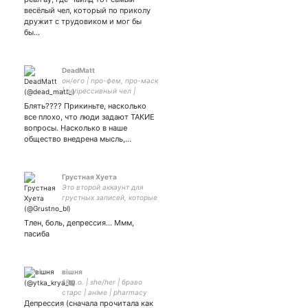
весёлый чел, который по приколу
дружит с трудовиком и мог бы
бы…
DeadMatt
он/его | про-фем, про-маск
| депрессивный чел |
гиперфиксации | ЛГБТ+
Блять???? Прикиньте, насколько
френдли
все плохо, что люди задают ТАКИЕ
вопросы. Насколько в наше
общество внедрена мысль,…
Грустная Хуета
Это второй аккаунт для
грустных записей, которые
не должны увидеть люди
подписанные на мою
Тлен, боль, депрессия... Ммм,
основу, чтобы они не
пасиба
волновались... Вот такая
вот хуйня
вiшня
18 y.o. | she/her | браво
старс | анiме | pharmacy
Депрессия (сначала прочитала как
student | ШАРЫ |