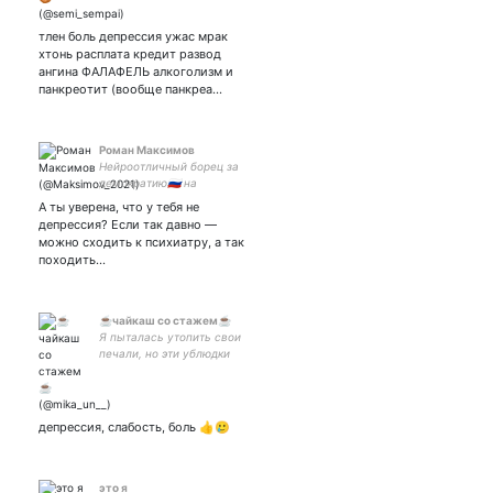
тлен боль депрессия ужас мрак
хтонь расплата кредит развод
ангина ФАЛАФЕЛЬ алкоголизм и
панкреотит (вообще панкреа…
Роман Максимов
Нейроотличный борец за
демократию🇷🇺 на
каникулах Стратег-
А ты уверена, что у тебя не
аналитик, который вас обо
депрессия? Если так давно —
всем предупреждал /ирон
можно сходить к психиатру, а так
походить…
☕чайкаш со стажем☕
Я пыталась утопить свои
печали, но эти ублюдки
научились плавать. (c)(в
чае, конечно же) // чайный
запой - единственный
запой, который я могу
депрессия, слабость, боль 👍🥲
себе позволить☕✨
это я