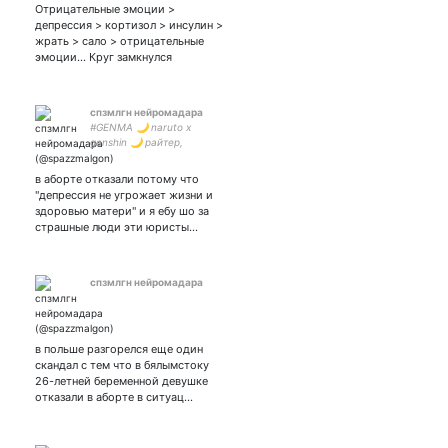
Отрицательные эмоции >
депрессия > кортизол > инсулин >
жрать > сало > отрицательные
эмоции... Круг замкнулся
спзмлгн нейромадара
#GENMA 🌙 naruto x
genshin 🌙 райтер,
щитпостер 🌙 infp hu tao
kinnie
в аборте отказали потому что
"депрессия не угрожает жизни и
здоровью матери" и я ебу шо за
страшные люди эти юристы…
спзмлгн нейромадара
в польше разгорелся еще один
скандал с тем что в бялымстоку
26-летней беременной девушке
отказали в аборте в ситуац…