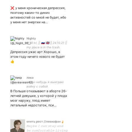
❌ у меня хроническая депрессия,
поэтому каких-то диких
активностей со мной не будет, ибо
у меня нет энергии на…
Nighty
↑18 lvl. || 🇷🇺/🇬🇧 || 24.10.21 ||
my place is in the trash.
Депрессия ужас арт Хорошо, в
этом году ничего нового не будет
👍
лика
когда-нибудь я выиграю
войну с собой
В Польше отказывают в аборте 26-
летней девушке, у которой у плода
мозг наружу, плод имеет
летальный недостаток, пси…
опять рест //левиафан🍦
𝙼𝚊𝚢𝚋𝚎 𝙸 𝚌𝚊𝚗 𝚜𝚝𝚊𝚢 𝚊𝚗𝚍
𝚋𝚎 𝚌𝚘𝚖𝚏𝚘𝚛𝚝𝚊𝚋𝚕𝚎 𝚕𝚒𝚟𝚒𝚗𝚐