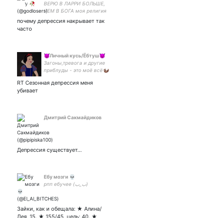
ВЕРЮ В ЛАРРИ БОЛЬШЕ,
ЧЕМ В БОГА моя религия
❤️
почему депрессия накрывает так
часто
😈Личный кусь/Ёбтуш👿
Загоны,тревога и другие
приблуды - это моё всё🦦
максималка - 63,7🦦цель
RT Сезонная депрессия меня
52—44 (ищу комфорт)
убивает
сейчас 51,4
Дмитрий Сакмайдиков
Депрессия существует...
Ебу мозги 💀
рпп ебучее (ب_ب)
Зайки, как и обещала: ★ Алина/
Лея, 15. ★ 155/45, цель: 40. ★