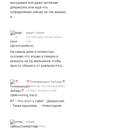
выгорание или даже затяжная
депрессия, или ещё что
(определения сейчас не так важны)
и…
дядя🌩ваня
my therapist knows about
you.
На самом деле я полностью
осознаю что играю в геншин и
крашусь на 2д мальчиков чтобы
просто сбежать от реальности в…
🍧Пожирающая Звёзды🍧
Я никогда не отказываюсь
от еды, которую мне
предлагают, таков мой
путь ниндзя🍡🍬🍰🍪🍩🍨
RT - Что этот у тебя? - Депрессия.
🍯🍮🍭🍧
- Такая красивая... - Новогодняя.
хтонь
intp. she/they