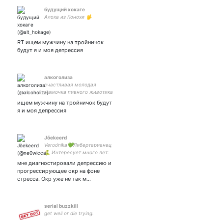
будущий хокаге
Алоха из Конохи 🖖
RT ищем мужчину на тройничок
будут я и моя депрессия
алкоголиза
счастливая молодая
мамочка пивного животика
/ по рекламе в дм
ищем мужчину на тройничок будут
я и моя депрессия
Jõekeerd
Veroо́nika💚Либертарианец
🐍 Интересует много лет:
политика, история,
мне диагностировали депрессию и
антропология, археология.
прогрессирующее окр на фоне
Член партии и его
стресса. Окр уже не так м…
русскоязычного
объединения
serial buzzkill
get well or die trying.