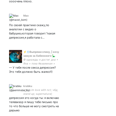
оооочень плохо.
Max
По своей практике скажу,по
аналогии с видео о
бабушке,которая говорит:"какая
депрессия,я работала с…
⚡️❄️Выпрями спину, | хочу
замуж за Хабенского 🦕
© однажды я достиг дна ×
Яна × пока #взаимная ×
— У тебя после секса депрессия?
#Метод × #Дозоры ×
#КонстантинХабенский ×
Это тебя должно быть жалко!!)
#пироманы × #Цыпенские
× #GoodOmens × please do
not spoil I HATE IT
krabku
i think im love with nct; чбд;
stand up; supernatural;
депрессия это когда ты: я включаю
телевизор я пишу тебе письмо про
то что больше не могу смотреть на
дерьмо