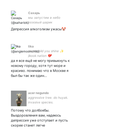
Сахарь
мы запустим в небо
розовый шарик
Депрессия алкоголизм ужасы🤡
lika
moonchild you shine ✨
jikook nation 💔
да я все ещё не могу привыкнуть к
новому городу, хотя тут море и
красиво. понимаю что в Москве я
был бы так же один…
acer negundo
aggressive tree. do huyak.
invasive species.
Потому что долбоебы.
Выздоровления вам, надеюсь
депрессия уже отступает и пусть
скорее станет легче