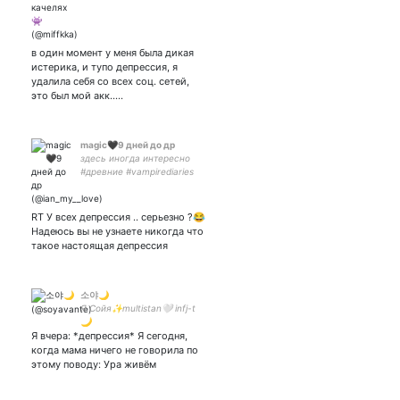
чел со своими загонами, а
в основном милашик 🙂
в один момент у меня была дикая
истерика, и тупо депрессия, я
удалила себя со всех соц. сетей,
это был мой акк.....
magic🖤9 дней до др
здесь иногда интересно
#древние #vampirediaries
#legacies #riverdale
#волчонок #люцифер 💗💗
💗💗❤️💔
RT У всех депрессия .. серьезно ?😂
Надеюсь вы не узнаете никогда что
такое настоящая депрессия
소야🌙
Я Сойя✨multistan🤍 infj-t
🌙
Я вчера: *депрессия* Я сегодня,
когда мама ничего не говорила по
этому поводу: Ура живём