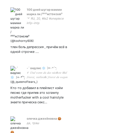
100 дней шугар мамми
марка ли /²⁰²¹ɴᴄᴛᴅʀᴇᴀᴍ⁵
ᵔᵜᵔ RU, 20, #lis2 #onepiece
infp~intp
тлен боль депрессия , причём всё в
одной строчке ....
-` видлис ❄ ☽༓･*˚⁺‧͙
⸙ 𝑈𝑛𝑑 𝑤𝑒𝑛𝑛 𝑑𝑢 𝑑𝑎𝑠 𝑛𝑎̈𝑐𝒉𝑠𝑡𝑒 𝑀𝑎𝑙
𝑓𝑟𝑖𝑒𝑟𝑠𝑡, 𝑣𝑖𝑒𝑙𝑙𝑒𝑖𝑐𝒉𝑡 𝑓𝑟𝑖𝑒𝑟𝑠𝑡 𝑑𝑢 𝑤𝑒𝑔𝑒𝑛
𝑚𝑖𝑟? ⸙ 🥳 #kaeya🥳|
возможно нсфв
Кто-то добавил в плейлист кэйи
песню где припев это scrawny
motherfucker with a cool hairstyle
знаете прическа секс…
олечка джехёновна 🍪
да, трэш