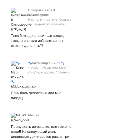
Потерявшаяся В
Оксюмороне
Немного писатель, больше
не студент, но все еще
идиот...
Тлен боль депрессия ...я вроде,
только сначала избавляться от
этого куда опять?!
🐾Кото-Мар ฅ^•ﻌ•^ฅ🐾
~ Hello ~ Наше имя Мар!!
Они/их, мур/мяу Главные
фанат Найтмера №1 19
years парные с этим
солнышком «Ты играешь с
огнем, и ты сгораешь»
Лень боль депрессия мда мне
пиздец
Машка
Пропускать из-за алкоголя тоже не
надо!! На следующий день
депрессия усиливается раза в три,