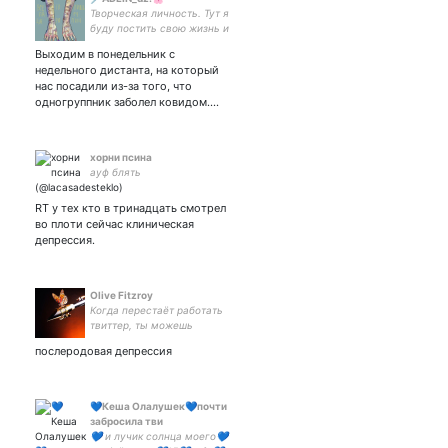
Творческая личность. Тут я
буду постить свою жизнь и
рассказывать о себе ,
Выходим в понедельник с
надеюсь найти хорошую
недельного дистанта, на который
аудиторию. 14+ 16+.🌸!Рпп.
нас посадили из-за того, что
селфхрам. Депрессия.
одногруппник заболел ковидом.…
Психотравма!🌸
хорни псина
ауф блять
RT у тех кто в тринадцать смотрел
во плоти сейчас клиническая
депрессия.
Olive Fitzroy
Когда перестаёт работать
твиттер, ты можешь
погрузится в свои мысли и
послеродовая депрессия
серьезно поду... а нет всё,
заработал.
💙Кеша Олалушек💙почти
забросила тви
💙 и лучик солнца моего💙