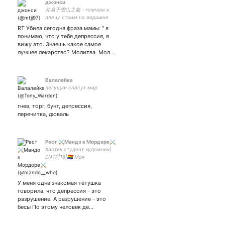
джонси
并肩于雪山之巅 - плечом к
плечу стоим на вершине
снежной горы .🐢
RT Убила сегодня фраза мамы: " я
понимаю, что у тебя депрессия, я
вижу это. Знаешь какое самое
лучшее лекарство? Молитва. Мол…
Валалейка
легущки спасут мир
гнев, торг, бунт, депрессия,
перечитка, дюваль
Рест ⚔️Мандо в Мордоре⚔️
Хаотик студент художник|
ENTP|18|🏳‍🌈 Моя
прекрасная леди ✨✨
У меня одна знакомая тётушка
говорила, что депрессия - это
разрушение. А разрушение - это
бесы По этому человек де…