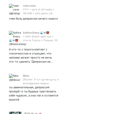
чхве сеня
!!17+ • jack of all trades •
HE/HIM • safe place cdt
leader, choreographer •
тлен боль депрессия ничего нового
nctzen, moa • oneus, twice,
day6, dreamcatcher, the
boyz stan • lakorns • given
Soltice Enery 🌊💀👹
• Коёт бежит орёт как •
Vive la France • Геншин, 55
AR, Европа
А кто-то с порога влетает с
токсичностью и отрицает, что
человек может просто не мочь
что-то сделать "Депрессия не…
bljou
She/her. Я тут шутки шучу и
выкладываю нюдсы.
ты замечательная, депрессия
Годнота, в общем,
подписывайся.
пройдёт и ты будешь чувствовать
себя чудесно, а она так и останется
крысой
🗡ADLIN_dz.🌸