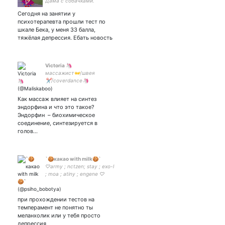
Дама с собачками.
Сегодня на занятии у
психотерапевта прошли тест по
шкале Бека, у меня 33 балла,
тяжёлая депрессия. Ебать новость
Victoria 🦄
массажист👐/швея
✂️/coverdance🦄
КРАСНОДАР!
Как массаж влияет на синтез
эндорфина и что это такое?
Эндорфин – биохимическое
соединение, синтезируется в
голов…
`🍪какао with milk🍪`
♡army ; nctzen; stay ; exo-l
; moa ; atiny ; engene ♡
канделябр 'she/her'
при прохождении тестов на
темперамент не понятно ты
меланхолик или у тебя просто
депрессия