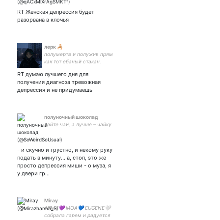
Люблю пышных мужчин,
алкоголь, писать фанфики
RT Женская депрессия будет
и музицировать. Есть
разорвана в клочья
личная Муза- демон-
хранитель. Авиация be
like)))
лерк 🦂
полумертв и полужив прям
как тот ебаный стакан.
RT думаю лучшего дня для
получения диагноза тревожная
депрессия и не придумаешь
полуночный шоколад
дайте чай, а лучше – чайку
- и скучно и грустно, и некому руку
подать в минуту... а, стоп, это же
просто депрессия миши - о муза, я
у двери гр…
Miray
ARMY💜 MOA💙 EUGENE🤍
собрала гарем и радуется