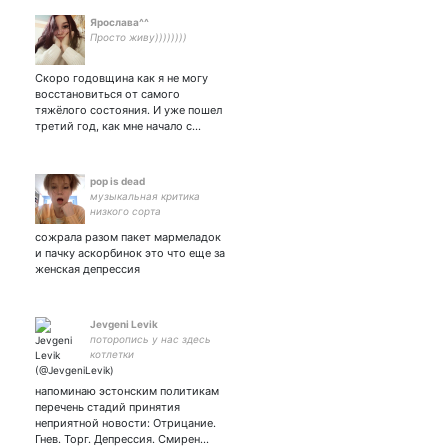
Ярослава^^
Просто живу))))))))
Скоро годовщина как я не могу
восстановиться от самого
тяжёлого состояния. И уже пошел
третий год, как мне начало с…
pop is dead
музыкальная критика
низкого сорта
сожрала разом пакет мармеладок
и пачку аскорбинок это что еще за
женская депрессия
Jevgeni Levik
поторопись у нас здесь
котлетки
напоминаю эстонским политикам
перечень стадий принятия
неприятной новости: Отрицание.
Гнев. Торг. Депрессия. Смирен…