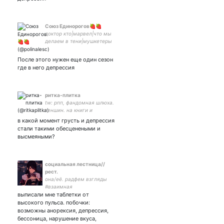
Союз Единорогов🍓🍓
доктор кто|марвел|что мы
делаем в тени|мушкетеры
ббс|мгчд|вампиры средней
полосы|этерна|шучу
После этого нужен еще один сезон
шутки|må| big brain time-
где в него депрессия
ритка-плитка
tw: рпп, фандомная шлюха.
геншин. на книги и
вещички с алика -
в какой момент грусть и депрессия
4441114400644140
стали такими обесценеными и
высмеяными?
социальная лестница//
рест.
она/её. радфем взгляды
#взаимная
выписали мне таблетки от
высокого пульса. побочки:
возможны анорексия, депрессия,
бессоница, нарушение вкуса,