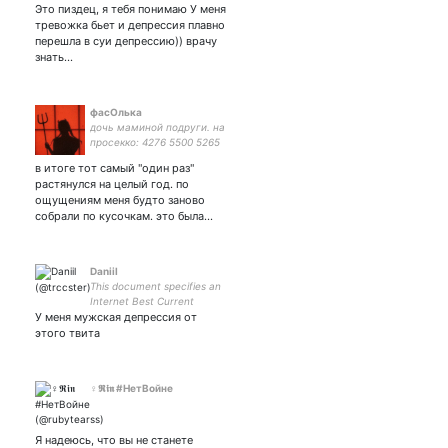
oppression | мультифэндом |
Это пиздец, я тебя понимаю У меня
про-радф(с)ем |
тревожка бьет и депрессия плавно
мизогины,гомофобы,трансы,
перешла в суи депрессию)) врачу
либтерсек, националисты
знать…
DNI
фасОлька
дочь маминой подруги. на
просекко: 4276 5500 5265
4723. семья: 💜 💛 ❤ 💙 по
в итоге тот самый "один раз"
рекламе пишите в дм. 🔞
растянулся на целый год. по
ощущениям меня будто заново
собрали по кусочкам. это была…
Daniil
This document specifies an
Internet Best Current
У меня мужская депрессия от
Practices for the Internet
Community, and requests
этого твита
discussion and suggestions
for improvements.
♀𝕽𝖎𝖓 #НетВойне
Я надеюсь, что вы не станете