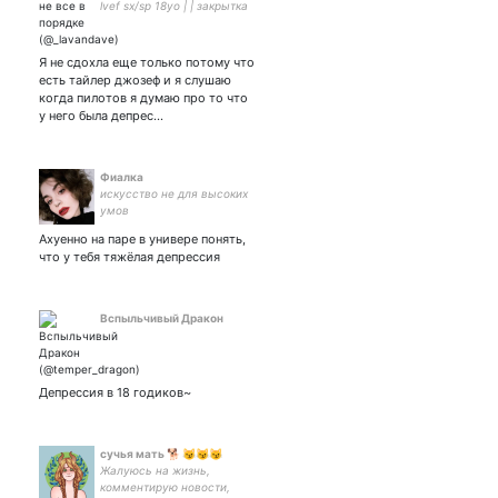
lvef sx/sp 18уо | | закрытка
парная
Я не сдохла еще только потому что
есть тайлер джозеф и я слушаю
когда пилотов я думаю про то что
у него была депрес…
Фиалка
искусство не для высоких
умов
Ахуенно на паре в универе понять,
что у тебя тяжёлая депрессия
Вспыльчивый Дракон
Депрессия в 18 годиков~
сучья мать 🐕 😼😼😼
Жалуюсь на жизнь,
комментирую новости,