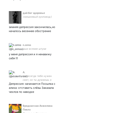
дай бог здоровья
смешнявый кукловод:)
зимняя депрессия закончилась,но
началось весеннее обострение
n.onno
шью всякие штуки
у меня депрессия и я ненавижу
себя !!!
А.
так всегда тебе нужен
свет, но ты думаешь о
Депрессия: начинается Посылка с
выключателе.
алика: отставить слёзы Заказала
чехлов по наводке
Вредная как Анжелика
Пиклз