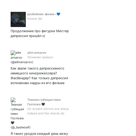
разбойник-физик~💙
honest liar
Продолжение про фигурки Мистер
депрессия пришёл х)
alim ansarov
Починяю примус
Как звали такого депрессивного
немецкого кинорежиссера?
Фасбиндер? Как только депрессия
вспоминаю кадры из его фильма
Темная губящая пиво
Госпожа 🖤
for broken mirrors are sharp
indeed and the shards do
not care to whom they bite |
⚰️ hiatus ⚰️
Я таких уродов каждый день вижу