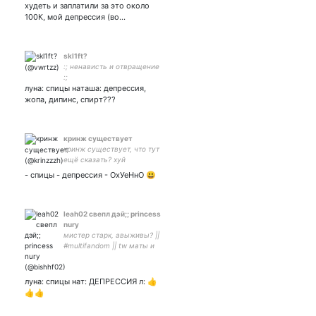
худеть и заплатили за это около
100К, мой депрессия (во…
skl1ft?
:; ненависть и отвращение
:;
луна: спицы наташа: депрессия,
жопа, дипинс, спирт???
кринж существует
кринж существует, что тут
ещё сказать? хуй
- спицы - депрессия - ОхУеНнО 😃
leah02 свепл дэй;; princess
nury
мистер старк, авыживы? ||
#multifandom || tw маты и
много щитпостинга ||
решите мои проблемы
жестко и радикально.||
луна: спицы нат: ДЕПРЕССИЯ л: 👍
👍👍