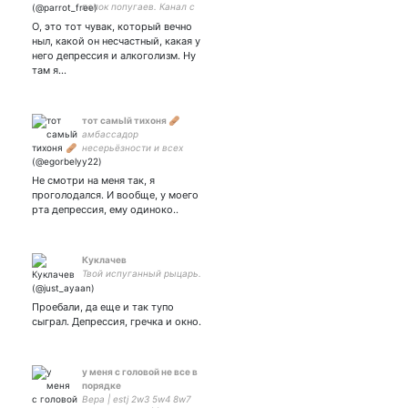
попок попугаев. Канал с
моей обнажённой натурой
О, это тот чувак, который вечно
по ссылке ниже👇🏼
ныл, какой он несчастный, какая у
него депрессия и алкоголизм. Ну
там я…
тот caмьlй тиxoня 🩹
амбассадор
несерьёзности и всех
интровертов 🖤 | я весь
наизнанку помятый
Не смотри на меня так, я
уродливый но органичен с
проголодался. И вообще, у моего
собой и природой |🪦
рта депрессия, ему одиноко..
Куклачев
Твой испуганный рыцарь.
Проебали, да еще и так тупо
сыграл. Депрессия, гречка и окно.
у меня с головой не все в
порядке
Вера | estj 2w3 5w4 8w7