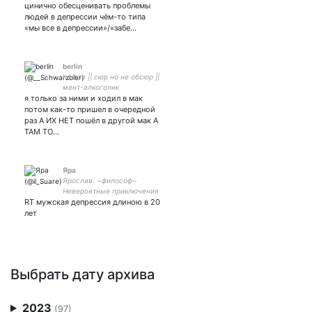
цинично обесценивать проблемы
людей в депрессии чём-то типа
«мы все в депрессии»/«забе…
berlín
he/him || сюр но не обсюр ||
мент-алкоголик
я только за ними и ходил в мак
потом как-то пришел в очередной
раз А ИХ НЕТ пошёл в другой мак А
ТАМ ТО…
Яра
Ярослав. ~философ~
Невероятные приключения
RT мужская депрессия длиною в 20
и неисповедимые пути.
лет
Выбрать дату архива
2023
(97)