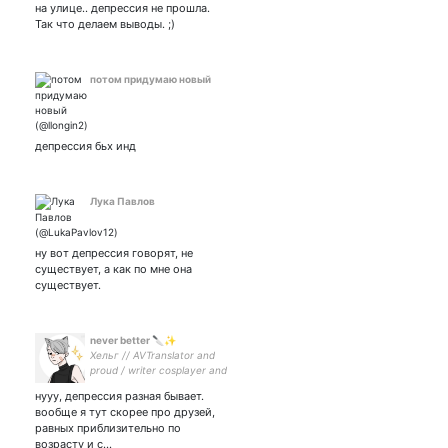
на улице.. депрессия не прошла.
Так что делаем выводы. ;)
потом придумаю новый
депрессия бьх инд
Лука Павлов
ну вот депрессия говорят, не
существует, а как по мне она
существует.
never better 🔪✨
Хельг // AVTranslator and
proud / writer cosplayer and
not proud / 18+ 🏳️‍🌈 //
нууу, депрессия разная бывает.
#actuallyautistic // ретвичу,
вообще я тут скорее про друзей,
ору, пощу кота,
равных приблизительно по
амбассадор ночного
возрасту и с…
шитпостинга