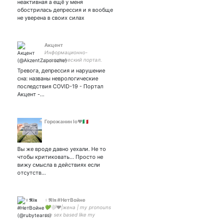
неактивная а ещё у меня
обострилась депрессия и я вообще
не уверена в своих силах
Акцент
Информационно-
аналитический портал.
Новости Запорожья
Тревога, депрессия и нарушение
сна: названы неврологические
последствия COVID-19 - Портал
Акцент -…
Горожанин Io❤️🇮🇹
Вы же вроде давно уехали. Не то
чтобы критиковать... Просто не
вижу смысла в действиях если
отсутств…
♀𝕽𝖎𝖓 #НетВойне
💚🤍❤️|жена | my pronouns
are sex based like my