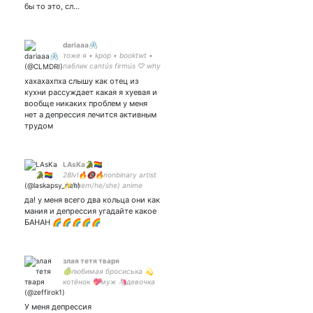
бы то это, сл…
dariaaa🖇
тоже я • kpop • booktwt •
паблик cantús firmús ♡ why
be sad? gurl you are living at
хахахахпха слышу как отец из
the same time as
кухни рассуждает какая я хуевая и
christopher bang so stfu
вообще никаких проблем у меня
нет а депрессия лечится активным
трудом
LAsKa🐊🏳️‍🌈
28lvl🔥🔞🔥nonbinary artist
✨(them/he/she) anime
fanarts, D&D arts
да! у меня всего два кольца они как
commission closed🥺
мания и депрессия угадайте какое
БАНАН 🌈🌈🌈🌈🌈
злая тетя тваря
🍈любимая бросиська 💫
котёнок 💖муж 🦄девочка
пони 🐇дорогая 🌸бро по
мужу
У меня депрессия