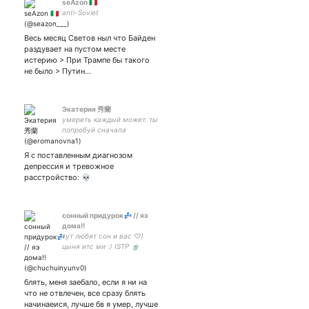
seAzon 🇮🇹
anti-Soviet
Весь месяц Светов ныл что Байден
раздувает на пустом месте
истерию > При Трампе бы такого
не было > Путин…
Экатерия 秀蘭
умереть каждый может. ты
попробуй сначала
проживи. cpop and cdrama
fan | danmei (priest and
Я с поставленным диагнозом
mxtx my queens)| she/her
депрессия и тревожное
feminist | 比邻星
расстройство: 💀
#dingchengxin stan⭐
сонный придурок💤 // яэ
дома!!
тут любят сон и вас ♡)
цыня итс ми :) ISTP 🍵
#невзаимный
блять, меня заебало, если я ни на
что не отвлечен, все сразу блять
начинаеися, лучше бв я умер, лучше