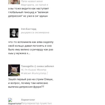
Папа назвал меня
Маргарита, но папой я
а вы тоже видите как наступает
зову Джонни Ёнхо Со #NCT
бисексуальна, но девушки
глобальный геноцид и "великая
всегда впереди;
депрессия" но уже в снг эдишн
энтузиастка ЖГ и ведьма
по прабабушкиной линии♡
Iren Бастард
рыцаресса оксимирона
что-то вспомнила как алва окделлу
своё кольцо давал погонять и оно
было ему велико а ричарду как раз
хыы у мужика х…
Tawagotto :{: снова заболел
Hi, i'm Kuzya) #loxsmp
#гайсмп #rumcytsmp |
tallduo & crimeboys enjoyer|
Зашёл первый раз на стрим Олеши,
alt: | Дайте танк (!) |
и вопрос, почему там написано
shitpost | multifandom |
выпечка депрессия фурри??
he/they / entp |rus/eng
Xорнитолог
Популяризатор пушистых