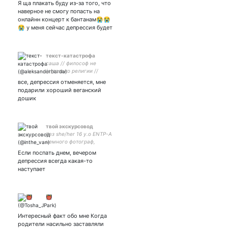
Я ща плакать буду из-за того, что
😼
наверное не смогу попасть на
онлайнн концерт к бантанам😭😭
😭 у меня сейчас депрессия будет
текст-катастрофа
саша // философ не
(с)только религии //
твиттер выражает
все, депрессия отменяется, мне
личность и настроение, но
подарили хороший веганский
никогда не окончательно
дошик
твой экскурсовод
#вз she/her 16 у.о ENTP-A
немного фотограф,
немного писатель. заметки
Если поспать днем, вечером
и остальное:
депрессия всегда какая-то
наступает
👹
Интересный факт обо мне Когда
родители насильно заставляли