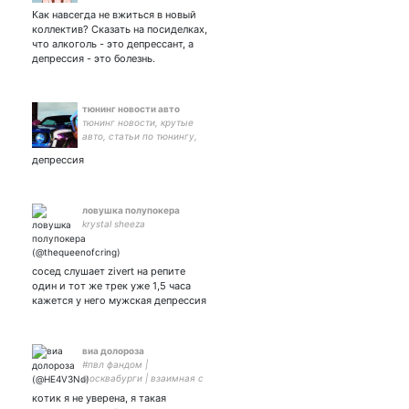
шучу. Журналистка,
Как навсегда не вжиться в новый
феминистка, филологиня,
коллектив? Сказать на посиделках,
кото- и
что алкоголь - это депрессант, а
собакодержательница,
депрессия - это болезнь.
храпунцель, бисексуалка.
тюнинг новости авто
тюнинг новости, крутые
авто, статьи по тюнингу,
тюнинг фото
депрессия
ловушка полупокера
krystal sheeza
сосед слушает zivert на репите
один и тот же трек уже 1,5 часа
кажется у него мужская депрессия
виа долороза
#пвл фандом |
москвабурги | взаимная с
интересными
котик я не уверена, я такая