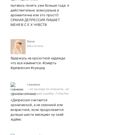
#paulchard lover
пытаюсь понять уже больше года: я
действительно асексуальна и
аромантична или это простО
СРАНАЯ ДЕПРЕССИЯ ЛИШАЕТ
МЕНЯ В С Е Х ЧУВСТВ
Dana
Мечтатель
Ядержусь на крохотной надежде
что все изменится. #смерть
#депрессия #суицид
говнюки
- не выходи из комнаты, не
совершай ошибку🦷she/her
🦷16 годиков🦷нейл
«Депрессия считается
джостен, регулус и римус
хронической, а не сезонной или
-кинни🦷
возрастной, если продолжается
дольше шести месяцев» ну окей
ждёмс