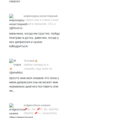
гепатит
мироходец ненаглядный.
у меня нож в спине и мне
похуй в прошлом. 22 y.o
мальчики, когда им грустно: пойду
поиграю в дотку. девочки, когда у
них депрессия и нужно
взбодриться:
☀стася🍝
люблю папируса и
санрайз, ищу мью по
андеру/дельтаруну и
секьюрити брич! | про-
просто мне моя сказала что пока у
радфем | она/ее | pfp: |
меня депрессия она не может мне
рисую картинки:
нормально диагноз поставить или
не…
erdgeschoss нажми
📌tw: me 📌21, Ru, she/her,
intp/intj 📌 r+, oxxxymiron,
fantastic beasts usw. 📌