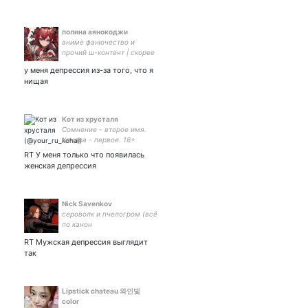
полина аянокоджи
аниме фанючество и
прочий ш-контент | скорее
всего #взаимно
у меня депрессия из-за того, что я
нищая
Кот из хрусталя
Сомнение - второе имя.
Хандра - первое. 18+
RT У меня только что появилась
женская депрессия
Nick Savenkov
сероволк и пчелогром (всё
по канон
RT Мужская депрессия выглядит
так
Lipstick chateau 와인빛
color