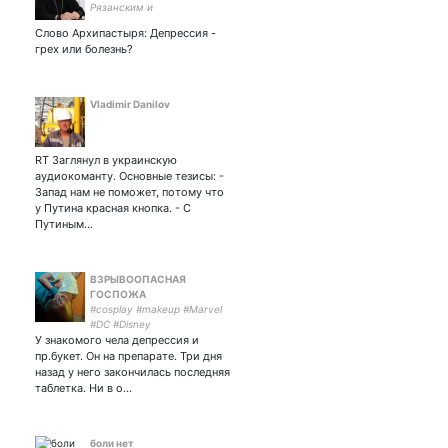
Рязанским и
Михайловским Марком.
Слово Архипастыря: Депрессия -
Рязанская епархия,
грех или болезнь?
Рязанской митрополии,
Русская Православная
Церковь. YouTube -
Vladimir Danilov
RT Заглянул в украинскую
аудиокоманту. Основные тезисы: -
Запад нам не поможет, потому что
у Путина красная кнопка. - С
Путиным…
ВЗРЫВООПАСНАЯ
ГОСПОЖА
#cosplay #makeup #Marvel
#DC #Disney
У знакомого чела депрессия и
пр.букет. Он на препарате. Три дня
назад у него закончилась последняя
таблетка. Ни в о…
боли нет