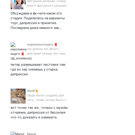
Фигурное катание. Очень
много фигурного катания.
И Монескин. Ещё больше,
Обсуждаем в фк-чате какая это
чем фигурного катания.
стадия. Поделились на варианты
торг, депрессия и принятие.
Последним даже немного зав…
королевна марго 🫀
ma ghilana mir din'an |
виктория теперь бог наш
5336 6901 3364 6762 на
книги и чипсы здесь
питер развешивает листовки там
читают комиксы и любят
где их хер снимешь у старка
мертвых людей здоровый
депрессия
сероволк с
ЯолЯ🐈
Люди были созданы для
того, чтобы котам было с
кем жить
вот точно так же , только с мужем.
отчаяние, депрессия от бессилия
что-то доказать и изменить.
Manul