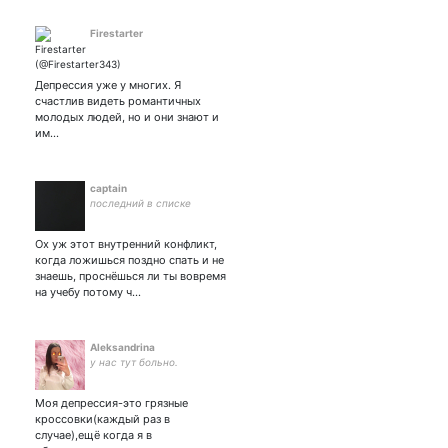
HotS
Firestarter
Депрессия уже у многих. Я
счастлив видеть романтичных
молодых людей, но и они знают и
им…
captain
последний в списке
Ох уж этот внутренний конфликт,
когда ложишься поздно спать и не
знаешь, проснёшься ли ты вовремя
на учебу потому ч…
Aleksandrina
у нас тут больно.
Моя депрессия-это грязные
кроссовки(каждый раз в
случае),ещё когда я в