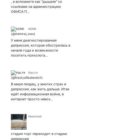
, а вспомните как "дышали" со
ссылками на администрацию
ОФИСА П…
ADMI
У меня диагностированная
депрессия, которая обострилась в
начале года и возможности
посетить психолога…
Настя
В мире пиздец, у многих страх и
депрессия, как жить дальше. Итак
идёт информационная война, в
интернет просто невоз…
Николай
стадия торг переходит в стадию
депрессия