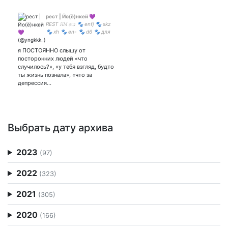
рест | Йо(ё)нкей 💜
REST 𝙷𝙼 𝚊𝚞 🐾 enfj 🐾 skz
🐾 xh 🐾 en- 🐾 d6 🐾 для
фандомных ликс, но Ён(и)
всяко звучит приятнее
я ПОСТОЯННО слышу от
нынче 💙💛
посторонних людей «что
случилось?», «у тебя взгляд, будто
ты жизнь познала», «что за
депрессия…
Выбрать дату архива
2023
(97)
2022
(323)
2021
(305)
2020
(166)