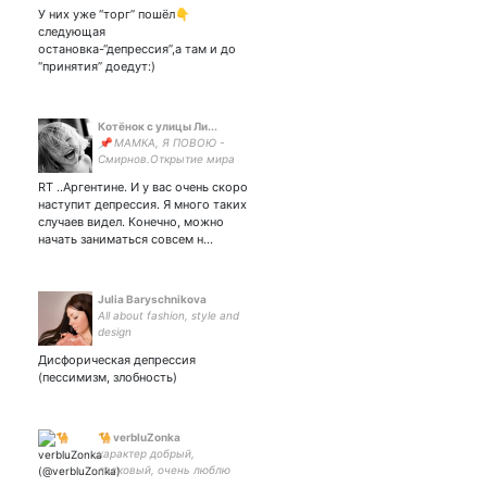
прост,как деревянный
У них уже “торг” пошёл👇
гвоздь,забитый в Ноев
следующая
ковчег.С живыми
остановка-“депрессия”,а там и до
взаимен,подписываемся
“принятия” доедут:)
не рефлексируем:)
Котёнок с улицы Ли...
📌 МАМКА, Я ПОВОЮ -
Смирнов.Открытие мира
RT ..Аргентине. И у вас очень скоро
наступит депрессия. Я много таких
случаев видел. Конечно, можно
начать заниматься совсем н…
Julia Baryschnikova
All about fashion, style and
design
Дисфорическая депрессия
(пессимизм, злобность)
🐪 verbluZonka
характер добрый,
ласковый, очень люблю
чёрный шоколад, от звуков