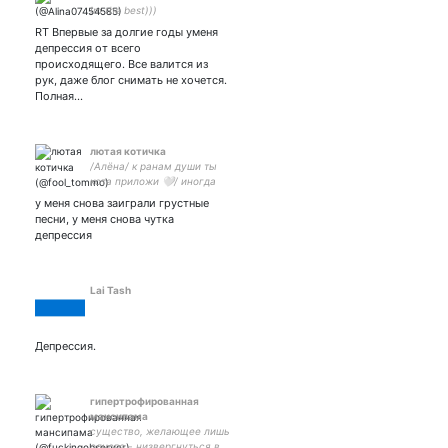
Im the best)))
RT Впервые за долгие годы уменя
депрессия от всего
происходящего. Все валится из
рук, даже блог снимать не хочется.
Полная…
лютая котичка
/Алёна/ к ранам души ты
кота приложи 🤍/ иногда
журналист, всегда
у меня снова заиграли грустные
импровизатор/ влюблена в
песни, у меня снова чутка
лютых 🐺🖤/ ультрас
депрессия
Вадима Попова
Lai Tash
Депрессия.
гипертрофированная
мансипама
существо, желающее лишь
одного - низвергнуться в