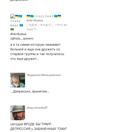
🇺🇦🇰🇿 𝚌𝚛𝚊𝚣𝚢 𝚋𝚎𝚊𝚛 🇰🇿🇺🇦
#НетВойне
;; #쫑뽀 ;; #여둥이 ;; ⇨❝ɪᴛ's ᴍʏ
ᴛᴜʀɴ❞⇦
а я та самая которую называют
больной и еще она дружить со
стервой группы и так получилось
что еще дружит…
Людмила Меньшикова
...Депрессия, принятие...
oleg voronkoff
сегодня ВРОДЕ БЫ ТРАУР-
ДЕПРЕССИЯ у ЗАБАНЕННЫХ "СМИ"