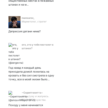
общественных местах в пижамных
штанах и на м…
mansurov_
Маркетолог, стратег
Депрессия дегани нима?
ого, это у тебя пистолет в
штанах?
Год назад я каждый день
приходила домой ложилась на
кровать и без сил смотрела в одну
точку, все в моей жизни было…
~Скриптонитта~
живу,тужу и жалуюсь.
29.01.2022-чувства.
31.01.2022-отношения♥✨
Походу у меня начинается