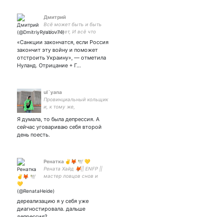
Дмитрий
Всё может быть и быть
всё может, И всё что
может, может быть. Но
«Санкции закончатся, если Россия
только быть того не может,
закончит эту войну и поможет
Чего совсем не может
отстроить Украину», — отметила
быть...
Нуланд. Отрицание + Г…
ul`yana
Провинциальный кольщик
и, к тому же,
путешественница.
Я думала, то была депрессия. А
сейчас уговариваю себя второй
день поесть.
Ренатка ✌️🦊 🕊️ 💛
Рената Хайд 🦊|| ENFP ||
мастер ловцов снов и
штучек из эпоксидки✨||
местная ведьма || пишу
вне контекста || редактор/
дереализацию я у себя уже
переводчик 🇬🇧
диагностировала. дальше
депрессия?