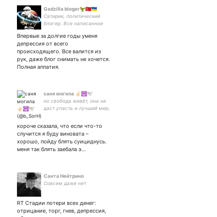
Gadzilla bloger🦖🇹🇷🇺🇦
Сатирик, политический
блогер. Все написанное
мной в тви считать
Впервые за долгие годы уменя
оценочным суждением ...
депрессия от всего
происходящего. Все валится из
рук, даже блог снимать не хочется.
Полная аппатия.
саня могила ✌🏻☮️🕊️
но свобода живёт, она не
даст упасть и лучший мир,
что так долго ждёт
завтрашним солнцем
короче сказала, что если что-то
взойдёт, он растопит лёд
случится я буду виновата –
хорошо, пойду блять суициднусь.
меня так блять заебала э…
Санта Нейтрино
Совсем даже нет
RT Стадии потери всех денег:
отрицание, торг, гнев, депрессия,