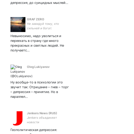
депрессия, до суицидных мыслей…
GRAF ZERO
Не завидуй тому, кто
сильней и богат.
3а рассветом всегда
Невыносимо, надо уволиться и
наступает закат. С этой
переехать в страну где много
жизнью короткою, равною
прекрасных и светлых людей. Не
вздоху, Обращайся, как
получаетс…
с данной тебе напрокат.
Oleg Lukiyanov
Ну вообще-то в психологии это
звучит так: Отрицание – гнев – торг
– депрессия – принятие. Но в
параллел…
Jenkers News (RUS)
Jenkers объединяет
новости
Геополитическая депрессия: