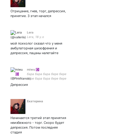
Отрицание, гнев, торг, депрессия,
принятие. 3 этап начался
Lera
Lera, 18 y.o
мой психолог сказал что у меня
амбулаторная шизофрения и
депрессия, пацаны налетайте
miwu ☪️
бара бара бара бере бере
бере бара бара бере бере
бере бере бара
Депрессия
Екатерина
Начинается третий этап принятия
неизбежного - торг. Скоро будет
депрессия. Потом последняя
стадия