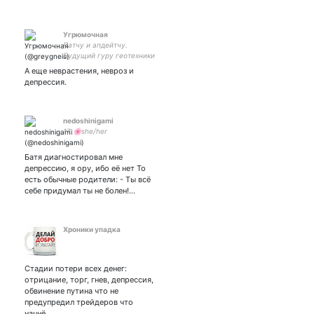
Угрюмочная
Патчу и апдейтчу.
Будущий гуру геотехники
на Марсе. #followback
А еще неврастения, невроз и
депрессия.
nedoshinigami
17 🌸she/her
Батя диагностировал мне
депрессию, я ору, ибо её нет То
есть обычные родители: - Ты всё
себе придумал ты не болен!…
Хроники упадка
Стадии потери всех денег:
отрицание, торг, гнев, депрессия,
обвинение путина что не
предупредил трейдеров что
начнё…