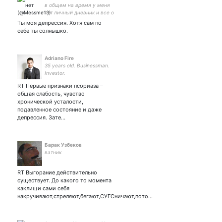
в общем на время у меня
тут личный дневник и все о
тебе. пустые страдания в
Ты моя депрессия. Хотя сам по
целях выздоровления.
себе ты солнышко.
Adriano Fire
35 years old. Businessman.
Investor.
RT Первые признаки псориаза –
общая слабость, чувство
хронической усталости,
подавленное состояние и даже
депрессия. Зате…
Барак Узбеков
ватник
RT Выгорание действительно
существует. До какого то момента
каклищи сами себя
накручивают,стреляют,бегают,СУГСничают,пото…