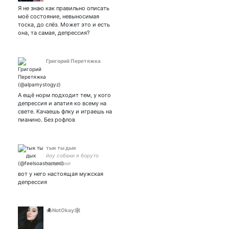
безперспективный
Я не знаю как правильно описать
инженер
моё состояние, невыносимая
тоска, до слёз. Может это и есть
она, та самая, депрессия?
Григорий Перетяжка
А ещё норм подходит тем, у кого
депрессия и апатия ко всему на
свете. Качаешь флку и играешь на
пианино. Без рофлов
тык ты дык
йоу собаки я боруто
удзумаки
вот у него настоящая мужская
депрессия
🕷️NotOkay🕸️