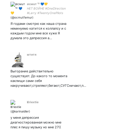
∅смuт ¹ᴰ 💙💛
НЕТ ВОЙНЕ #OneDirection
#Larry #TwentyOnePilots
#DanAndPhil #Marvel #DC
#goodomens
Я годами смотрю как наша страна
#клубромантики #yurionice
неминуемо катится к коллапсу и с
#мгчд
каждым годом мне все хуже Я
думала это депрессия а…
мтитя
Выгорание действительно
существует. До какого то момента
каклищи сами себя
накручивают,стреляют,бегают,СУГСничают,п…
K̷riextie
у меня депрессия
диагностированная можно мне
плес я пишу музыку но мне 27((