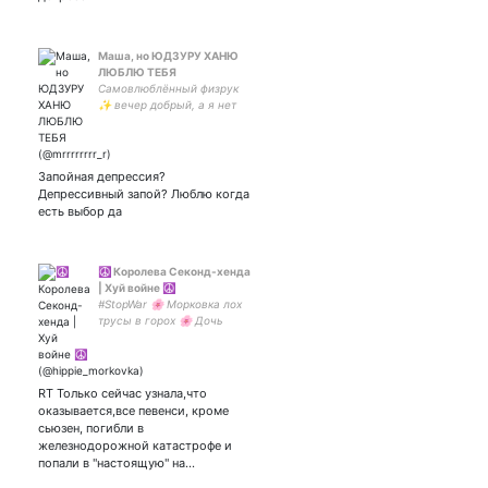
Маша, но ЮДЗУРУ ХАНЮ
ЛЮБЛЮ ТЕБЯ
Самовлюблённый физрук
✨ вечер добрый, а я нет
Запойная депрессия?
Депрессивный запой? Люблю когда
есть выбор да
☮️ Королева Секонд-хенда
| Хуй войне ☮️
#StopWar 🌸 Морковка лох
трусы в горох 🌸 Дочь
Диониса 🌸 Пуффернуец 🌸
Дед инсайд 🌸 Царица
Всияругани 🌸 Исповедую
#обжорианство 🌸
RT Только сейчас узнала,что
оказывается,все певенси, кроме
сьюзен, погибли в
железнодорожной катастрофе и
попали в "настоящую" на…