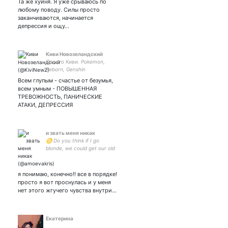
Та же хуйня. Я уже срываюсь по
пробовал 🙃
любому поводу. Силы просто
заканчиваются, начинается
депрессия и ощу…
Киви Новозеландский
Просто Киви. Pokemon,
Reborn, Genshin
Всем глупым - счастье от безумья,
всем умным - ПОВЫШЕННАЯ
ТРЕВОЖНОСТЬ, ПАНИЧЕСКИЕ
АТАКИ, ДЕПРЕССИЯ
и звать меня никак
♋ Do you think if I go
blonde, we could get our old
love back?
я понимаю, конечно!! все в порядке!
просто я вот проснулась и у меня
нет этого жгучего чувства внутри…
Екатерина