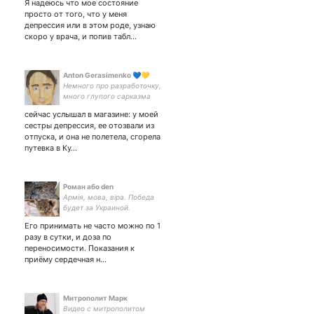
Я надеюсь что мое состояние
просто от того, что у меня
депрессия или в этом роде, узнаю
скоро у врача, и попив табл…
Anton Gerasimenko 💙💛
Немного про разработочку,
много глупого сарказма
сейчас услышал в магазине: у моей
сестры депрессия, ее отозвали из
отпуска, и она не полетела, сгорела
путевка в Ку…
Роман або den
Армія, мова, віра. Победа
будет за Украиной.
Его принимать не часто можно по 1
разу в сутки, и доза по
переносимости. Показания к
приёму сердечная н…
Митрополит Марк
Видео с митрополитом