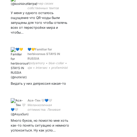
Ретвитчер своих
собственных твитов
У меня у одного осталось
ощущение что QR-коды были
запущены для того чтобы отвлечь
всех от перестройки мира и
чтобы…
💙💛Familiar for
herbivorous STAYS IN
RUSSIA
#polyamory • blue-collar •
sjw • intersec • profeminist
cis hetero male 33 •
empathy • feminism • love •
paintings • memes • cats •
Видать у них депрессия какая-то
sex positivity
Ася-Тян 🤍💙🤍
Меланхоличная
оптимистка. Ленивая
жопка. Люблю Depeche
Mode и винишко. Раньше
Много буков, но помогло мне хоть
работала в IT, сейчас
как-то понять ситуацию и немного
воспитываю дочку. По
успокоиться. Ну как успо…
ночам играю (плохо) в