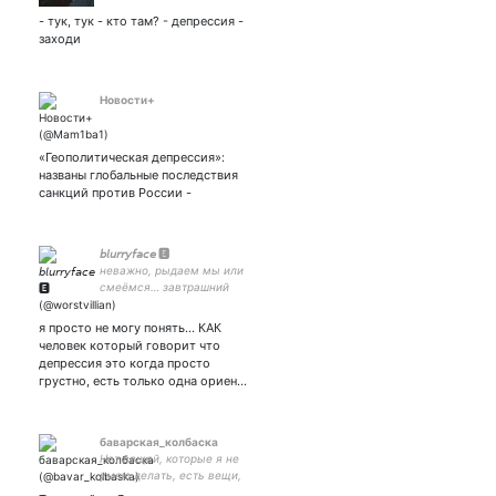
- тук, тук - кто там? - депрессия -
заходи
Новости+
«Геополитическая депрессия»:
названы глобальные последствия
санкций против России -
𝘣𝘭𝘶𝘳𝘳𝘺𝘧𝘢𝘤𝘦 🅴
неважно, рыдаем мы или
смеёмся… завтрашний
день всё равно наступит…
поэтому… давай смеяться
я просто не могу понять… КАК
тога химико.
человек который говорит что
депрессия это когда просто
грустно, есть только одна ориен…
баварская_колбаска
Нет вещей, которые я не
умею делать, есть вещи,
которые я делать ещё не