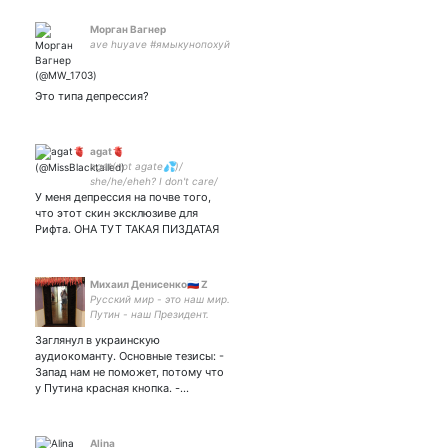
Морган Вагнер
ave huyave #ямыкунопохуй
Это типа депрессия?
agat🫀
agat(not agate💦)/
she/he/eheh? I don't care/
У меня депрессия на почве того,
Artist / 🏳️‍🌈 / rus|eng
что этот скин эксклюзиве для
Рифта. ОНА ТУТ ТАКАЯ ПИЗДАТАЯ
Михаил Денисенко🇷🇺 Z
Русский мир - это наш мир.
Путин - наш Президент.
Победа будет за нами!
Заглянул в украинскую
аудиокоманту. Основные тезисы: -
Запад нам не поможет, потому что
у Путина красная кнопка. -…
Alina