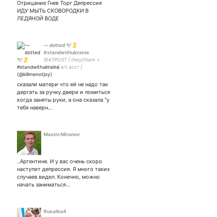
Отрицание Гнев Торг Депрессия
саксофона, теряю волю☝🏼
ИДУ МЫТЬ СКОВОРОДКИ В
использование
ЛЕДЯНОЙ ВОДЕ
материалов из моего
аккаунта в СМИ ТОЛЬКО
ПО СОГЛАСОВАНИЮ
— dotted 🕊🎗
#standwithukraine
SHITPOST | they/them +
other | art acc! |
#lmaolandsmp | queer
feminist | соулка я кри- |
сказали матери что ей не надо так
#dsmptwt #ppcrewtwt |
дергать за ручку двери и ломиться
nonreciprocal
когда заняты руки, а она сказала "у
тебя наверн…
Maxim Mironov
..Аргентине. И у вас очень скоро
наступит депрессия. Я много таких
случаев видел. Конечно, можно
начать заниматься…
Rusalka4