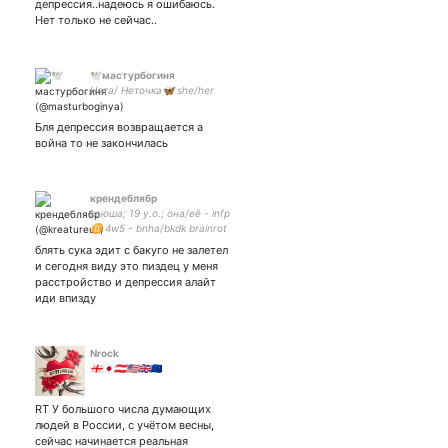
депрессия..надеюсь я ошибаюсь.
Нет только не сейчас..
🕊мастурбогиня
Нета/ Неточка🦋 she/her
Бля депрессия возвращается а
война то не закончилась
крендеблябр
ксюша; 19 y.o.; она/её - infp
♊ 4w5 - bnha/bkdk brainrot
блять сука эдит с бакуго не залетел
и сегодня виду это пиздец у меня
расстройство и депрессия алайт
иди впизду
Nrock
🇬🇪🇯🇵🇦🇹🇺🇸🇬🇧🇪🇺
RT У большого числа думающих
людей в России, с учётом весны,
сейчас начинается реальная