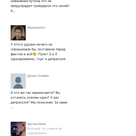
обвинение путина что не
предупредил трейдеров что начнёт
й…
Франциско
У этого дурака ничего не
спрашивали бы, поставили перед
фактом и всё🤧. Пункт 3 и 4
одновременно, торг и депрессия.
Денис Злобин
А что вы так нервничаите? Вы
остались совсем один? У вас
депрессия? Мы поможем. За нами
...
Артем Delet
Всё ещё тот самый не
серьёзный и