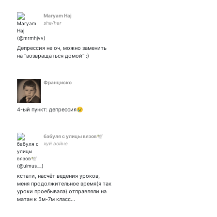
Maryam Haj
she/her
Депрессия не оч, можно заменить
на "возвращаться домой" :)
Франциско
4-ый пункт: депрессия😢
бабуля с улицы вязов🕊️
хуй войне
кстати, насчёт ведения уроков,
меня продолжительное время(я так
уроки проебывала) отправляли на
матан к 5м-7м класс…