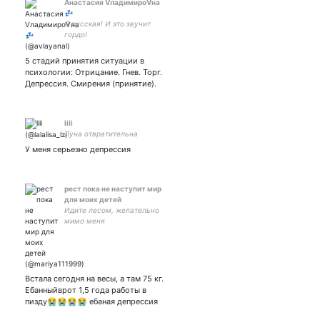
Анастасия VладимироVна
💤
Я русская! И это звучит
гордо!
5 стадий принятия ситуации в
психологии: Отрицание. Гнев. Торг.
Депрессия. Смирения (принятие).
lili
Луна отвратительна
У меня серьезно депрессия
рест пока не наступит мир
для моих детей
Идите лесом, желательно
мимо меня
Встала сегодня на весы, а там 75 кг.
Ебанныйврот 1,5 года работы в
пизду😭😭😭😭 ебаная депрессия