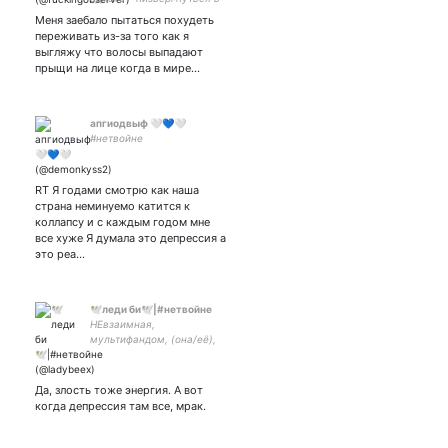
тартар
Меня заебало пытаться похудеть
переживать из-за того как я
выгляжу что волосы выпадают
прыщи на лице когда в мире…
апгиодвыф 🤍💙🤍
#нетвойне
RT Я годами смотрю как наша
страна неминуемо катится к
коллапсу и с каждым годом мне
все хуже Я думала это депрессия а
это реа…
🕊️леди би🕊️|#нетвойне
НЕвзаимная,
мультифандом, (она/её),
МАТЫ, пишу о своей жизни
и фандомах
#клуَбромантиٍки,
Да, злость тоже энергия. А вот
#miraculous и многое
когда депрессия там все, мрак.
другое.