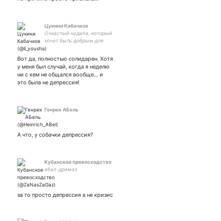
Цукини Кабачков
Очкастый нудила, который
хочет быть добрым для
всех (но не получается,
потому что он - Илья)
Вот да, полностью солидарен. Хотя
у меня был случай, когда я неделю
ни с кем не общался вообще… и
это была не депрессия!
Генрих АБель
А что, у собачки депрессия?
Кубанское превосходство
ебал-дремал
за то просто депрессия а не кризис