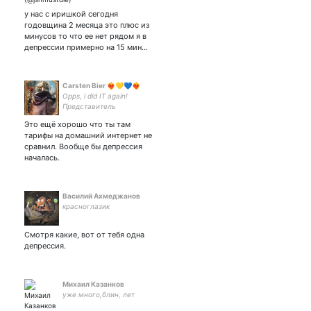
у нас с иришкой сегодня
годовщина 2 месяца это плюс из
минусов то что ее нет рядом я в
депрессии примерно на 15 мин…
Carsten Bier ❤️‍🔥💛💙❤️‍🔥
Opps, i did IT again!
Представитель
Бульбалэнда в Германии.
Это ещё хорошо что ты там
Евангелист. Раб своего
тарифы на домашний интернет не
кота.
сравнил. Вообще бы депрессия
началась.
Василий Ахмеджанов
красноглазик
Смотря какие, вот от тебя одна
депрессия.
Михаил Казанков
уже много,блин, лет