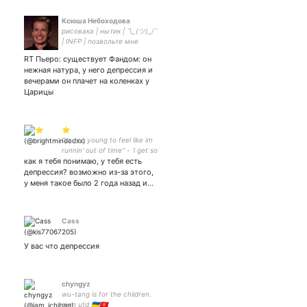
Ксюша Небоходова
рисовака | нытик | ¯\_(ツ)_/¯
| INFP | позвольте мне
скорей спросить, не знаете
RT Пьеро: существует Фандом: он
ли вы, где вход в
нежная натура, у него депрессия и
гиперпространство
вечерами он плачет на коленках у
Царицы
⭐
"im too young to feel like im
runnin' out of time" - 'i get so
как я тебя понимаю, у тебя есть
scared' by miley cyrus ✨
депрессия? возможно из-за этого,
у меня такое было 2 года назад и…
Cass
У вас что депрессия
chyngyz
wu-tang is for the children.
man utd 🇺🇦🇰🇬