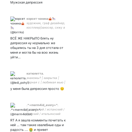
прл, бар. Фотограф,
Мужская депрессия
модель🔞lerushakravo
(инстик)
корсет чонина🎪🎠
художник, граф дизайнер,
косплеер|закосер, сижу в
китаефд, люблю бочжаней,
ли дон ука, скз | inst: lorrrks
ВСЁ ЖЕ НАКРЫЛО блять ну
| tiktok: lorrrks | арт-акк: | вк
депрессия ну нормально же
ниже
общались ты на 3 дня отстала от
меня и могла бы на всю жизнь
уйти…
катюлетта.
знакомы? | закрытка |
парная с | любимая мью |
жена
у меня была депрессия просто 😔
.*+merm4id_avery+*.
Английский / испанский /
Русский / итальянский
RT А я зашла комменты почитать к
ней … там такие хвалебные оды и
радость …. 🤮 и привет