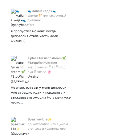
👟жаба в кедах👟
she/he⚧ тви как личный
дневник
я пропустил момент, когда
депрессия стала часть моей
жизни(?)
å płace før us to đream 🌿
#StopWarInUkraine
suju || vanner || 2z || cix ||
exo || shinee 🌸
Не знаю, есть ли у меня депрессия,
мне страшно идти к психологу и
высказывать эмоции Но у меня уже
неско…
𝕊𝕡𝕒𝕣𝕣𝕠𝕨 𝕃𝕚𝕒✨
единственное что я умею
это ныть и говорить про
sмерть, иногда про аниме |
- жена на💍