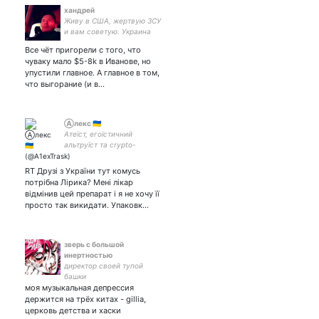
хандрей
Живу в США, жертвую ЗСУ
и вам советую. Украина
должна стать свободной.
Все чёт пригорели с того, что
Россия тоже должна стать
чуваку мало $5-8k в Иванове, но
свободной и ответить за
упустили главное. А главное в том,
преступления. БСБ флаг
что выгорание (и в…
заебись
Ⓐлекс 🇺🇦
Атеїст, егоїстичний
альтруїст та crypto-
anarchist in 🇺🇦, CATEGORY
47B, завжди 20-ть! Дуже
RT Друзі з України тут комусь
асоціальна особистість яка
потрібна Лірика? Мені лікар
любить 2D. Суцільний
відмінив цей препарат і я не хочу її
крінж.
просто так викидати. Упаковк…
зверь с большой
инертностью
директор своей тупой
башки
моя музыкальная депрессия
держится на трёх китах - gillia,
церковь детства и хаски