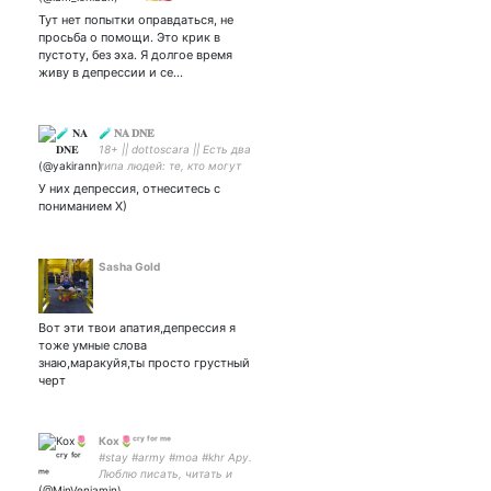
Тут нет попытки оправдаться, не
просьба о помощи. Это крик в
пустоту, без эха. Я долгое время
живу в депрессии и се…
🧪 𝐍𝐀 𝐃𝐍𝐄
18+ || dottoscara || Есть два
типа людей: те, кто могут
делать выводы из
У них депрессия, отнеситесь с
неполных данных. || На 50%
пониманием Х)
голодный и на 50% хорни ||
INTP, FLEV
Sasha Gold
Вот эти твои апатия,депрессия я
тоже умные слова
знаю,маракуйя,ты просто грустный
черт
Кох🌷ᶜʳʸ ᶠᵒʳ ᵐᵉ
#stay #аrmy #moa #khr Ару.
Люблю писать, читать и
горячие объятия Немного-