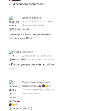
у Екклесиаста депрессия…
девочка кринж
бля какая ебатека нахуй….
#наркофеменизм
диета на сижках под названием
депрессия в 16 лет
Arsenii †‎
Давно растрачены все
шансы, но автор дописал,
что так или иначе в
У Ксюши депрессия сейчас, ей не
эпилоге будет счастлив
до этого
каждый.
Pepevarg ариец опять
подох блять 🇷🇺 ⚫️🟡⚪️
Третья страница, ёбаный
ваш рот блять