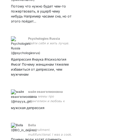
много заебалась🦔 Всё
Потому что нужно будет чем-то
хуево но живём.
пожертвовать, в ущерб чему
нибудь Например часами сна, но от
этого пойдет…
Psychologies Russia
Найти себя и жить лучше.
#депрессия #наука #психология
#мозг Почему женщинам тяжелее
избавиться от депрессии, чем
мужчинам
майя евангелионовна
здесь мемы про
евангелион и любовь к
гэндо икари
мужская депрессия
Bella
IT recruitment.
multifunctional. I was a cook.
Почему люди хотят отменить