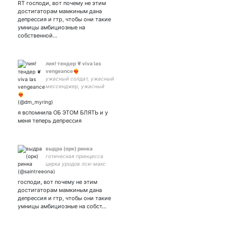
RT господи, вот почему не этим
достигаторам мамкиным дана
депрессия и гтр, чтобы они такие
умницы амбициозные на
собственной…
лия! тендер ❦︎ viva las
vengeance❤‍🔥
ужасный солдат, ужасный
мессенджер, ужасный
дейдример, ужасный
файрбрифер, ужасный
синнер, ужасная клика,
я вспомнила ОБ ЭТОМ БЛЯТЬ и у
ужасный человек
меня теперь депрессия
выдра (орк) ринка
готическая принцесса
цирка уродов лси-макс
горький лвэф 🇷🇺 рыжая
злая ведьма (ряльно)
господи, вот почему не этим
#взаимная с Ынтересными
достигаторам мамкиным дана
акк политизирован,
депрессия и гтр, чтобы они такие
отписывайтИСЯ
умницы амбициозные на собст…