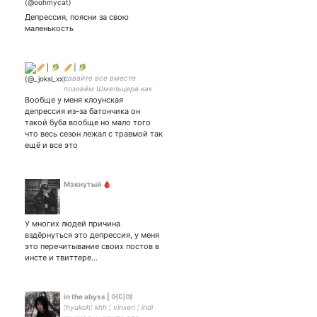
отсылка ♡ убиваю тебя
добротой ♡ unfortunately
Депрессия, поясни за свою
𝙷𝙴 телепат ♡
маленькость
🥖 | 🥬
давайте все вместе
позовём Шмельцера как
Вообще у меня клоунская
деда мороза на
новогоднем утреннике/🏐:
депрессия из-за батончика он
🇦🇷🇨🇵🇩🇪🇧🇷🇷🇺,Br volleys,SVG
такой буба вообще но мало того
Luenebugr,🕯️UV frankfurt
что весь сезон лежал с травмой так
🕯️/infj 1w9 8w9
ещё и все это
Мэкнутый 🩸
У многих людей причина
вздёрнуться это депрессия, у меня
это перечитывание своих постов в
инсте и твиттере…
in the abyss | 어디야
¦hyukoh¦ khh ¦ vinxen ¦ indi