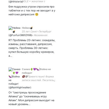
HOLE • женатики с
бля подружка утром спросила про
таблетки и с тех пор не заходит а у
неëтоже депрессия 🧐
Нейма💣
25 лет Санкт-Петербург
скорпион #взаимная
RT Проблемы 20-летних: скандалы,
измены, расставания, депрессия,
смерть. Проблемы 30-летних:
купил большую коробку крекеров,
а…
Санмэ🌵💜🍆|Война не
победит
🔞🐺Приветствую! Форма
записи мыслей. Писатель¿
Творческий,
Мультифендом,
bdsmЭтикет, ШуткиПроХХХ,
От "смотришь прохождение
BJDmodelng,
Айзека" до "скачиваешь игру
Инста:Poser3DLove
Айзек". Моя депрессия выходит на
Ваш(а)KD@
новый уровень...
#ВлюбленныйВГолос34_5