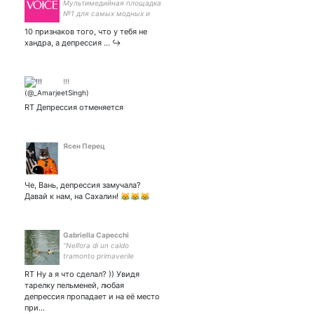
Мультимедийная площадка
№1 для самых модных и
стильных девушек планеты
10 признаков того, что у тебя не
хандра, а депрессия ... ↪
!!!
RT Депрессия отменяется
Ясен Перец
Че, Вань, депрессия замучала?
Давай к нам, на Сахалин! 😹😹😹
Gabriella Capecchi
“Nell’ora di un caldo
tramonto primaverile
apparvero presso gli stagni
RT Ну а я что сделал? )) Увидя
Patriaršie due cittadini.”
тарелку пельменей, любая
депрессия пропадает и на её место
при…