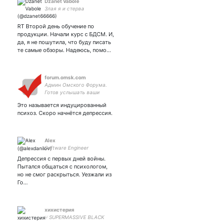
Dzanet Vabole
Злая я и стерва
RT Второй день обучение по
продукции. Начали курс с БДСМ. И,
да, я не пошутила, что буду писать
те самые обзоры. Надеюсь, помо…
forum.omsk.com
Админ Омского Форума.
Готов услышать ваши
возражения чтобы принять
Это называется индуцированный
их на вооружение.
психоз. Скоро начнётся депрессия.
Alex
Software Engineer
Депрессия с первых дней войны.
Пытался общаться с психологом,
но не смог раскрыться. Уезжали из
Го…
хихистерия
⑂ SUPERMASSIVE BLACK