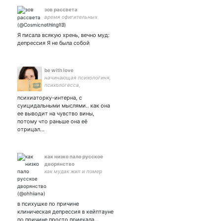
зов рассвета
время офигительных
историй
Я писала всякую хрень, вечно муд:
депрессия Я не была собой
bе with love
начинающая психологиня,
психологесса,
психологичка, психолог
психиаторку-интерна, с
суицидальными мыслями.. как она
ее выводит на чувство вины,
потому что раньше она её
отрицал…
как низко пало русское
дворянство
как мудак жил и помер
в психушке по причине
клиническая депрессия в кейптауне
по причине просто приехала…