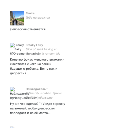
Elmira
Тебе понравится
Депрессия отменяется
Freaky Fairy
Slice of spirit having an
experience in random bio
form. Fashion gypsy,
Конечно фокус женского внимания
Nomadic dancer, yogini -
сместился с него на себя и
tantrika & the bitch. Designer
будущего ребенка. Вот у них и
at
депрессия...
Наблюдатель™
De omnibus dubito. Циник.
Люблю небольшие
провокации, так что не
Ну а я что сделал? )) Увидя тарелку
сильно верьте) Основной
пельменей, любая депрессия
аккаунт:
пропадает и на её место…