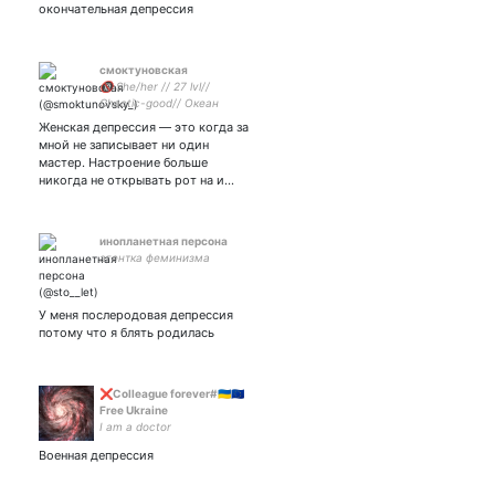
окончательная депрессия
смоктуновская
🔞 She/her // 27 lvl//
Chaotic-good// Океан
полный арахиса;
Женская депрессия — это когда за
психотерапевтка-
мной не записывает ни один
гештальтистка; февезизм //
мастер. Настроение больше
#DnD 💚//
никогда не открывать рот на и…
инопланетная персона
агентка феминизма
У меня послеродовая депрессия
потому что я блять родилась
❌Colleague forever#🇺🇦🇪🇺
Free Ukraine
I am a doctor
Военная депрессия