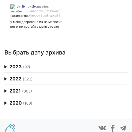
‎ ‎ の! 🫐 лисабет.
— amor mio | тг канал |
тэлиоооо | райтерка!! |
беливерка от7
у меня депрессия из-за малютки
юнги не трогайте меня сто лет
Выбрать дату архива
2023
(97)
2022
(323)
2021
(305)
2020
(166)