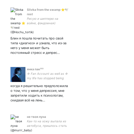
Slivka from the swamp ⭐️🕊
rest
Рисую и шипперю на
войне, фэндомная)
#Бродчерч, #ДокторКто ||
Многое с Теннантом|| не
кусаюсь, поклоняюсь
Блин я пошла почитать про свой
котам❕МАМА НЕ ЧИТАЙ
типа «диагноз» и узнала, что из-за
ЭТО
него у меня может быть
постоянный стресс и депрес…
янка пак³¹³
☆ Fan Account as well as ☆
my life has stopped being
the same and I can send the
когда я решительно предположила
fuck
о том, что у меня депрессия, мне
запретили ходить к психологам,
скидвая всё на лень…
не твоя луна
Как-то на хожу выпала из
автобуса, пришлось стать
жителем твиттера. Лечу