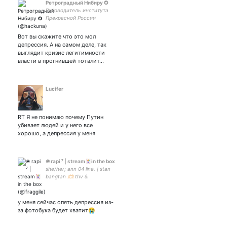
Ретроградный Нибиру ✪
Руководитель института
Прекрасной России
Будущего
Вот вы скажите что это мол
депрессия. А на самом деле, так
выглядит кризис легитимности
власти в прогнившей тоталит…
Lucifer
RT Я не понимаю почему Путин
убивает людей и у него все
хорошо, а депрессия у меня
❀ rapi ⁷ | stream🃏in the box
she/her; ann 04 line. | stan
bangtan 🫶🏻 thv &
jungkook.97 “we're only
seven, but we have you all
now” 💜
у меня сейчас опять депрессия из-
за фотобука будет хватит😭