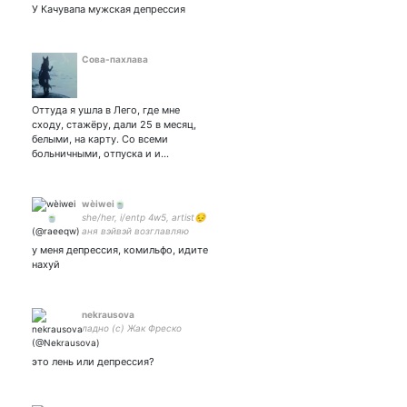
У Качувапа мужская депрессия
Сова-пахлава
Оттуда я ушла в Лего, где мне
сходу, стажёру, дали 25 в месяц,
белыми, на карту. Со всеми
больничными, отпуска и и…
wèiwei🍵
she/her, i/entp 4w5, artist😔
аня вэйвэй возглавляю
стен клуб хеховцев и
у меня депрессия, комильфо, идите
китайцев💅 cr twt
нахуй
nekrausova
ладно (с) Жак Фреско
это лень или депрессия?