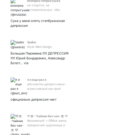
юниорка попрыгушка
на спортсе, на
успокоительных. тём,
верни пж резинку.
Сука у меня опять степбукинская
депрессия
Vadim
Style Web Design
Большая Перемена !!!!! ДЕПРЕССИЯ
!!!!! Юрий Бондаренко, Александр
Болот... via
я и еще раз я
абсолютно депрессивно-
агрессивный настрой
официально депрессия чект
♡☕ -Чайник без чая-☕ ♡
#взаимный ✧🤍Моя жена,
прекрасная художница и
невероятная любовь 🤍✧
°✦ ⁺ . ₊ ︵‿୨♡୧‿︵ ₊ . ⁺ ✦ ° .