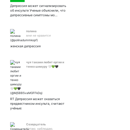
Депрессия может сигнализировать
об инсульте Ученые объяснили, что
депрессивные симптомы мо…
полина
мне не нравится
женская депрессия
чуя таками любит оргии и
тенко шимуру 🤍💚🖤
RT Депрессия может оказаться
предвестником инсульта, считают
учёные:
Созерцатель
Читаю, наблюдаю,