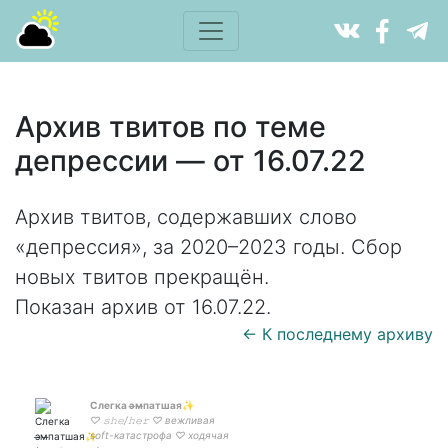
Архив твитов по теме
депрессии — от 16.07.22
Архив твитов, содержавших слово
«депрессия», за 2020–2023 годы. Сбор
новых твитов прекращён.
Показан архив от 16.07.22.
← К последнему архиву
Слегка э̶м̶патшая✨
♡ 𝚜𝚑𝚎/𝚑𝚎𝚛 ♡ вежливая
soft-катастрофа ♡ ходячая