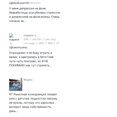
интересуюсь
У меня депрессия на фоне
безработицы усугубилась стрессом
и депрессией на фоне войны. Очень
сложно за…
mapиня🐁
SPB // she/her // pan eng
cos page // DBD // R6S // ST
// APEX // GENSHIN мини-
гончарочку поддержать
Отрицание: я не буду играть в
можно на бубсти
валик, я наигралась в бете Гнев:
чуть-чуть поиграю, но Я НЕ
ПОНИМАЮ как тут стрелять…
Wuyko
RT Рыночная конкуренция ломает
уже с детства: подростки никому
не нужны, потому что взрослых
волнуют лишь собственность,
день…