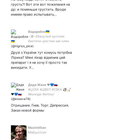
грусть?! Вот эти вот пожелания на
др: и поменьше грустить. Вроде
имеем право испытывать…
Водоробля🇺🇦
~糞~Ебанутый кусочек
биотопа~ростом как член
кита~Ичигокуросакнутая
мадам~Фандомная
Друзі з України тут комусь потрібна
шлюха~Крысиная
Лірика? Мені лікар відмінив цей
мать~БЛИЧ~Ведьмак~Наруто
препарат і я не хочу її просто так
викидати. У…
Дядя Женя ❤️💙🇷🇺
#ЦСКА #ЦВБП #CSKA ⚽️🏒
#выезда #ontour
#ОколоКузьма
#ТвитерскиеКони Я
Отрицание. Гнев. Торг. Депрессия.
ВКонтакте:
Заказ новой формы
Maximillian
Μαξιμιλλιαν