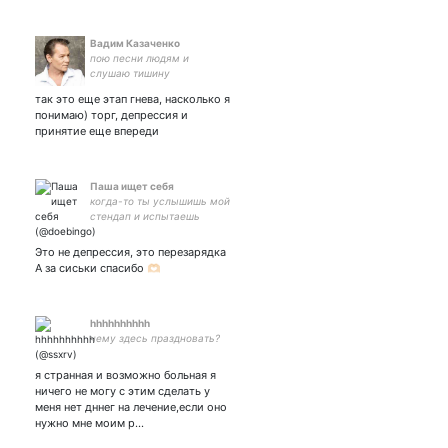
Вадим Казаченко
пою песни людям и
слушаю тишину
так это еще этап гнева, насколько я
понимаю) торг, депрессия и
принятие еще впереди
Паша ищет себя
когда-то ты услышишь мой
стендап и испытаешь
испанский стыд. мастер-
оптик с 8-летним стажем,
Это не депрессия, это перезарядка
глава школы Бешеной
А за сиськи спасибо 🫶🏻
Псины
hhhhhhhhhh
чему здесь праздновать?
я странная и возможно больная я
ничего не могу с этим сделать у
меня нет дннег на лечение,если оно
нужно мне моим р…