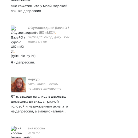
мне кажется, что у моей морской
свинки депрессия
○Сумасшедший Дазай○ /
курю с ШХ и МХ🚬
He/She/It; юмор; доху.. кхм
много мата;
'сумасшедший' во всех
смыслах; эмоциональный
ебобо с комплексами и
загонами. Начинается цирк
Я - депрессия.
уродов. Развлекайтесь)
меркур
закончилась жизнь,
началось выживание
RT я, выходя на улицу в дырявых
домашних штанах, с грязной
головой и незамазанным акне: это
не депрессия, а эмоциональная…
аня носова
lie to me