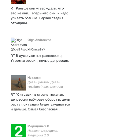
RT Раньше они утверждали, что
это не они. Теперь-что они, и надо
убивать больше. Первая стадия-
отрицани…
Olga Andreevna
RT В душе уже нет равновесия,
Утром агрессия, ночью депрессия.
Наталья
Давай улетим.Давай
-выбирай самолет или
коньяк.
RT "Ситуация в стране тяжелая,
депрессия набирает обороты, цены
растут, ситуация будет ухудшаться
и дальше. Самая безопасная…
Медицина 2.0
Новости медицины.
Медицина 2.0