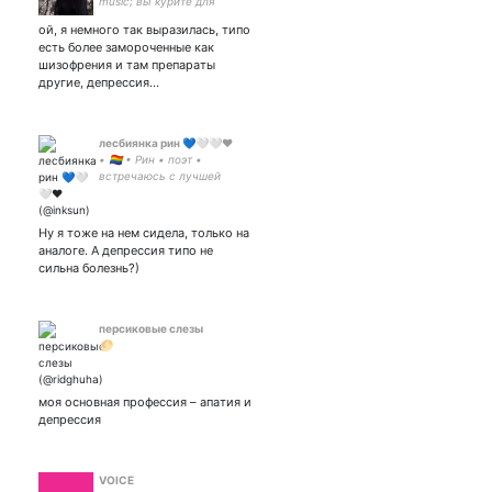
music¦ вы курите для
удовольствия, я курю,
ой, я немного так выразилась, типо
чтобы умереть ¦
есть более замороченные как
шизофрения и там препараты
другие, депрессия…
лесбиянка рин 💙🤍🤍❤
• 🏳️‍🌈 • Рин • поэт •
встречаюсь с лучшей
девушкой • лучшая версия
себя • мелкий бариста •
бумажное сердце •
Ну я тоже на нем сидела, только на
радфем взгляды •
аналоге. А депрессия типо не
410019985723256 •
сильна болезнь?)
персиковые слезы
🌕
моя основная профессия – апатия и
депрессия
VOICE