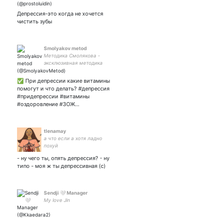
Депрессия-это когда не хочется
чистить зубы
Smolyakov metod
Методика Смолякова -
эксклюзивная методика
оздоровления всего
организма. #здоровье
✅ При депрессии какие витамины
#методСмолякова
помогут и что делать? #депрессия
#коррекцияатланта
#придепрессии #витамины
#позвоночник #атлант
#оздоровление #ЗОЖ…
tlenamay
а что если а хотя ладно
похуй
- ну чего ты, опять депрессия? - ну
типо - моя ж ты депрессивная (с)
Sendji 🤍 Manager
My love Jin