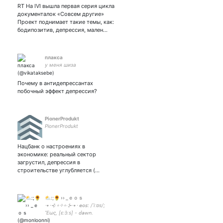
me anytime you want 🌿 //
RT На IVI вышла первая серия цикла
CEO грустных плейлистов
документалок «Совсем другие»
Проект поднимает такие темы, как:
бодипозитив, депрессия, мален…
плакса
у меня шиза
Почему в антидепрессантах
побочный эффект депрессия?
PionerProdukt
PionerProdukt
Нацбанк о настроениях в
экономике: реальный сектор
загрустил, депрессия в
строительстве углубляется (…
⛅️:;🌻 ›› _ｅｏｓ
⋅•⋅⊰∙∘✧∘∙⊱⋅•⋅ 𝘦𝘰𝘴: /ˈiːɒs/;
Ἕως, [ɛːɔ̌ːs] - 𝘥𝘢𝘸𝘯. ⠀⠀⠀⠀⠀
— 𝘵𝘩𝘦 𝘨𝘰𝘥𝘥𝘦𝘴𝘴 𝘰𝘧 𝘵𝘩𝘦 𝘥𝘢𝘸𝘯.