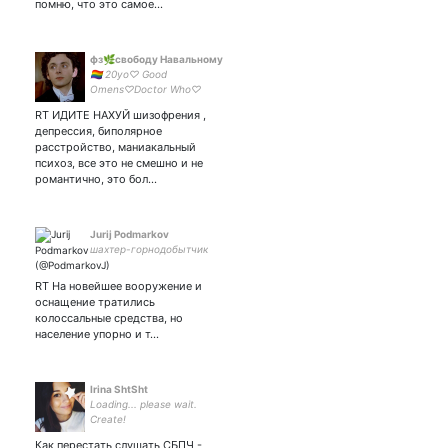
помню, что это самое…
фз🌿свободу Навальному
🏳️‍🌈 20yo♡ Good
Omens♡Doctor Who♡
RT ИДИТЕ НАХУЙ шизофрения ,
депрессия, биполярное
расстройство, маниакальный
психоз, все это не смешно и не
романтично, это бол…
Jurij Podmarkov
шахтер-горнодобытчик
RT На новейшее вооружение и
оснащение тратились
колоссальные средства, но
население упорно и т…
Irina ShtSht
Loading... please wait.
Create!
Как перестать слушать СБПЧ -