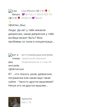
Lisa Minato (湊リサ)🌹✨
💜I'M FULLY DEVOTED TO
ROSELIA💜 |BanG
Dream•ROAD59•Love
Live•D4DJ•Project
Sekai•Revue Starlight•22/7|
Люди: Да нет у тебя никакой
|Dreamcatcher•(G)I-DLE|
депрессии, какая депрессия у тебя
вообще может быть? Мои
проблемы со сном и концентраци…
вот и помер дед килгрейв
смертохуйственные
пиздохаханьки и coup de
gueule
RT ...что психоз, шиза, депрессия,
пограничка или какая еще такая
хуйня - "просто другое мышление".
Нихуя это не другое мышлен…
Apolante
Alex | 19