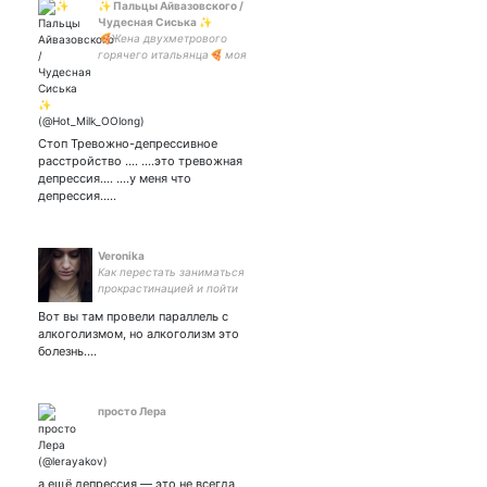
✨ Пальцы Айвазовского /
Чудесная Сиська ✨
🍕Жена двухметрового
горячего итальянца🍕 моя
крыса -
Стоп Тревожно-депрессивное
расстройство .... ....это тревожная
депрессия.... ....у меня что
депрессия.....
Veronika
Как перестать заниматься
прокрастинацией и пойти
уже выспаться?
Вот вы там провели параллель с
алкоголизмом, но алкоголизм это
болезнь.…
просто Лера
а ещё депрессия — это не всегда