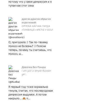
потому что у меня депрессия и я
тупая как стог сена
драган дрыган обрыган
всратковић
СРПСКА КАУЧНА ГАРДА
«ТИКВИЦЕ» КРЕЋЕ У БОЈ!
#косовојесрбија !птср! ко
сме тај може🇷🇸 желим да
сисам курац
О, пригорело :) Так по-твоему
психоз не болезнь? :) Поясни
теперь, почему ты считаешь, что
психоз, ш…
Девочка без Панды
I am just a simple Russian
girl...
Я первый год тоже нормально
тянула, считая, что послеродовая
депрессия выдумки. А потом
накрыло... 🙈 п…