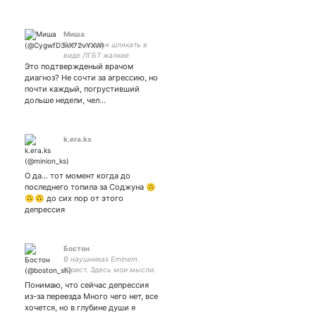
Миша
Blm и всякая шлякать в
виде ЛГБТ жалкие
Это подтвержденый врачом
унтерменьшие
диагноз? Не сочти за агрессию, но
почти каждый, погрустивший
дольше недели, чел…
k.era.ks
О да... тот момент когда до
последнего топила за Соджуна 🙃
🙃🙃 до сих пор от этого
депрессия
Бостон
В наушниках Eminem.
Юрист. Здесь мои мысли.
Сердцем в Испании с
Понимаю, что сейчас депрессия
бокалом RIOJA
из-за переезда Много чего нет, все
хочется, но в глубине души я