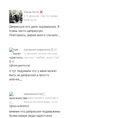
Таков Путь ❌
2 % дерьма. Где то среди
этой кучи.
Депрессия это дело нормальное. Я
очень часто депрессую.
Повторюсь, дерма много случало…
van buren supernova ||-//
“ɪ ᴀᴍ ʜᴀᴘᴘʏ ᴛᴏ ᴘʟᴀʏ ᴛʜᴇ ғᴏᴏʟ.
ғᴏʀ ʏᴏᴜ.” radfem, entp | fds:
sherlock, tøp, mcr, awae, hp,
gorillaz, руслит and many
others
я тут подумала что у меня может
быть не депрессия а просто
апатия,,,,
кринжмастер🚬
депрессионист. никогда в
жизни не пила воду. есть
пастор. однажды пела зе
смитс в караоке. she/her,
мнение что депрессии подвержены
20 rough years
более умные люди идиотское