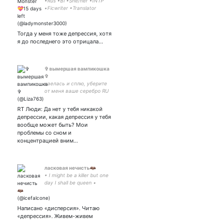
•Rus •Bi •She/her •INTP
•Ficwriter •Translator
•Feminist •Otaku •Ll
•Bandori •AAside •Enstars
•Utapri •D4DJ •HypMic •I7
Тогда у меня тоже депрессия, хотя
•A3 •Otome games •Maho-
я до последнего это отрицала...
shojo animes
✞ вымершая вампикошка
✞
наелась и сплю, уберите
от меня ваше серебро RU
EN JP lil' spooky artist
(datenshi shitposting) arts
RT Люди: Да нет у тебя никакой
here:
депрессии, какая депрессия у тебя
вообще может быть? Мои
проблемы со сном и
концентрацией вним…
ласковая нечисть🦇
• I might be a killer but one
day I shall be queen •
сгусток сарказмa,
одиночества и любви к
женщинам за 45🌈✨
Написано «дисперсия». Читаю
«депрессия». Живем-живем