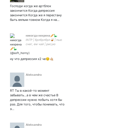
Господи когда же артблок
закончится Когда депрессия
закончится Когда же я перестану
быть вялым говном Когда я на…
никогда нихрена🥖🦕
INTP | брлбрлбрл🥃 | пью
снег, ем чай | рисую
рисунки, да...... | люблю
зину кашину сто лет
ну что депрессия х2 че😔🤙🏼
Aleksandra
RT Ты в какой-то момент
забывать...а в чем же счастье В
депрессии нужно побыть хотя бы
раз. Для того, чтобы понимать, что
э…
Aleksandra