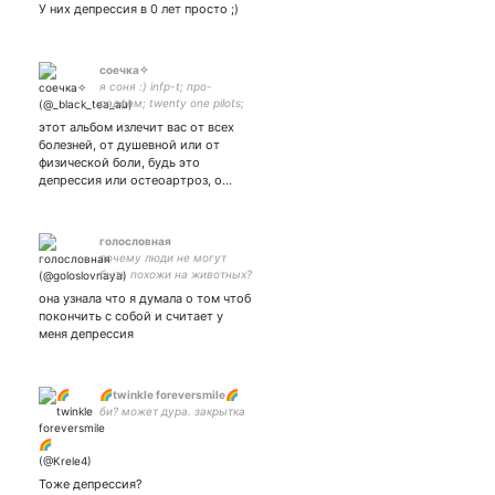
У них депрессия в 0 лет просто ;)
соечка✧
я соня :) infp-t; про-
радфем; twenty one pilots;
billie eilish; imagine dragons;
этот альбом излечит вас от всех
alt-j; rizha; the nbhd; the dø;
болезней, от душевной или от
missio. приватка:
физической боли, будь это
депрессия или остеоартроз, о…
голословная
почему люди не могут
быть похожи на животных?
она узнала что я думала о том чтоб
покончить с собой и считает у
меня депрессия
🌈twinkle foreversmile🌈
би? может дура. закрытка
Тоже депрессия?