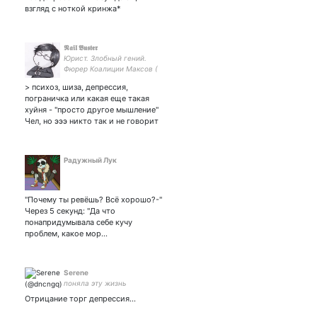
взгляд с ноткой кринжа*
𝕹𝖆𝖎𝖑 𝕭𝖚𝖘𝖙𝖊𝖗
Юрист. Злобный гений.
Фюрер Коалиции Максов (
Апологет и идеолог
> психоз, шиза, депрессия,
национал-вампиризма.
пограничка или какая еще такая
хуйня - "просто другое мышление"
Чел, но эээ никто так и не говорит
Радужный Лук
"Почему ты ревёшь? Всё хорошо?-"
Через 5 секунд: "Да что
понапридумывала себе кучу
проблем, какое мор…
Serene
поняла эту жизнь
Отрицание торг депрессия...