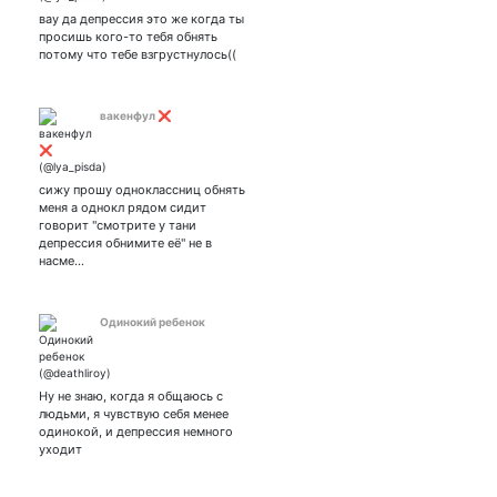
алёна швец | 4276 7400
вау да депрессия это же когда ты
1553 8325 карта сбербанк.
просишь кого-то тебя обнять
потому что тебе взгрустнулось((
вакенфул ❌
сижу прошу одноклассниц обнять
меня а однокл рядом сидит
говорит "смотрите у тани
депрессия обнимите её" не в
насме…
Одинокий ребенок
Ну не знаю, когда я общаюсь с
людьми, я чувствую себя менее
одинокой, и депрессия немного
уходит