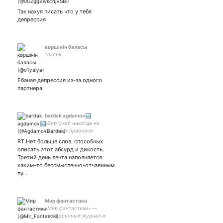
Так нахуя писать что у тебя
депрессия
кøршiнiн баласы
токсик
Ебаная депрессия из-за одного
партнера.
bardak agdamov🔛
«Вертухай никогда не
построит правовое
государство. Вертухай
RT Нет больше слов, способных
сможет построить только
описать этот абсурд и дикость.
зону». Валерия
Третий день лента наполняется
Новодворская
каким-то бессмысленно-отчаянным
пу…
Мир фантастики
«Мир фантастики» —
ежемесячный журнал и