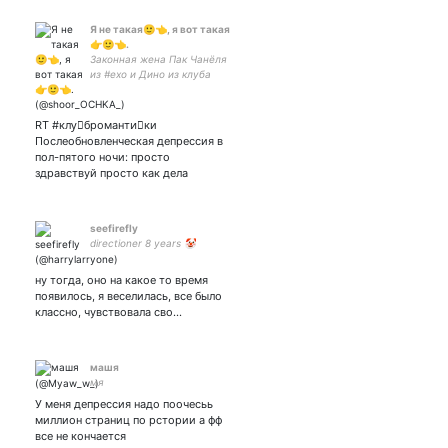
Я не такая🙂👈, я вот такая
👉🙂👈.
Законная жена Пак Чанёля
из #exo и Дино из клуба
романтики. Пишу странные
твиты и много ем, привет!
Давай дружить😉)
RT #клуَбромантиٍки
Послеобновленческая депрессия в
пол-пятого ночи: просто
здравствуй просто как дела
seefirefly
directioner 8 years 🤡
ну тогда, оно на какое то время
появилось, я веселилась, все было
классно, чувствовала сво…
машя
мя
У меня депрессия надо поочесьь
миллион страниц по рстории а фф
все не кончается