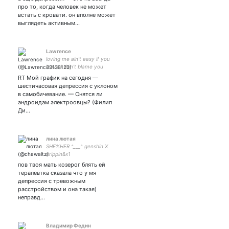
про то, когда человек не может
встать с кровати. он вполне может
выглядеть активным…
Lawrence
loving me ain't easy if you
leave I don't blame you
RT Мой график на сегодня —
шестичасовая депрессия с уклоном
в самобичевание. — Снятся ли
андроидам электроовцы? (Филип
Ди…
лина лютая
SHE%HER ^___^ genshin X
drippin&x1
пов твоя мать козерог блять ей
терапевтка сказала что у мя
депрессия с тревожным
расстройством и она такая)
неправд…
Владимир Федин