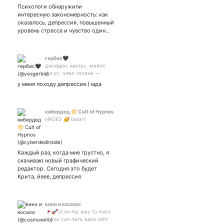
Психологи обнаружили
интересную закономерность: как
оказалось, депрессия, повышенный
уровень стресса и чувство один…
гербис🖤
джойдон, кактус, майот,
аргус, член толяна —
ОБОЖАЮ ВАС
у меня походу депрессия.) мда
кибердед 🌕 Cult of Hypnos
HADES 🥳 fanart
Каждый раз, когда мне грустно, я
скачиваю новый графический
редактор. Сегодня это будет
Крита, йеее, депрессия
вино и космос
🍷🚀 // on my way to mars
// you can пить вино with