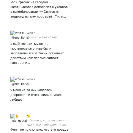
сайт о фэнтези и
Мой график на сегодня —
фантастике во всех
шестичасовая депрессия с уклоном
проявлениях.
в самобичевание. — Снятся ли
андроидам электроовцы? (Фили…
who я
я сосал меня ебали
а ещё, кстати, мужские
противозачаточные были
запрещены из-за таких побочных
действий как: переменчивость
настроени…
who я
у меня из-за них началась
депрессия и очень сильно упало
либидо
🐈
я Гелечка, которая стенит
twice, skz и enhypen. Пишу
Феня, не исключено, что это правда
здесь по поводу и без