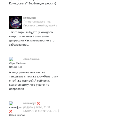
Конец света? Весёлая депрессия)
Котяузен
Тут нет никакого чсв.
Просто я самый лучший в
мире
Так говоришь будто у каждого
второго человека эта самая
депрессия Как мне известно это
заболевание…
𝓛𝓲𝓵𝔂𝓪 𝓕𝓪𝓭𝓮𝓮𝓿𝓪
А ведь раньше она так же
танцевала с тем же шоу-балетом и
с той же певицей А сейчас я,
кажется вижу, что у кого-то
депрессия
вакенфул ❌
радфем | злая | !БЕЗ
СПОРОВ И КОНФЛИКТОВ! |
фикрайтерка | юп от жены |