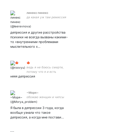
линекс пинекс
да какая уж там ремиссия
депрессия и другие расстройства
психики не всегда вызваны какими-
то «внутренними проблемами
мыслительного х…
🍁
ведь я не боюсь смерти,
потому что я и есть
няяя депрессия
смерть.
~Моря~
обожаю женщин и чипсы
Я была в депрессии 3 года, когда
вообще узнала что такое
депрессия, а когда мне постави…