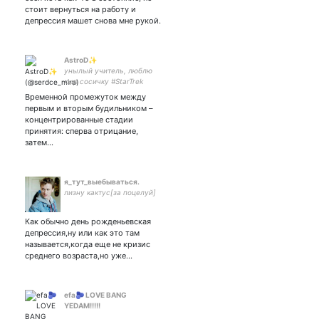
стоит вернуться на работу и
депрессия машет снова мне рукой.
AstroD✨
унылый учитель, люблю
кыр сосичку #StarTrek
#StarWars #Hannibal
Временной промежуток между
#GoodOmens #Sherlock
первым и вторым будильником –
#HarryPotter #b99 #fma
концентрированные стадии
#dgm #Лапенко
принятия: сперва отрицание,
затем…
я_тут_выебываться.
лизну кактус[за поцелуй]
Как обычно день рожденьевская
депрессия,ну или как это там
называется,когда еще не кризис
среднего возраста,но уже…
efa🫐 LOVE BANG
YEDAM!!!!!