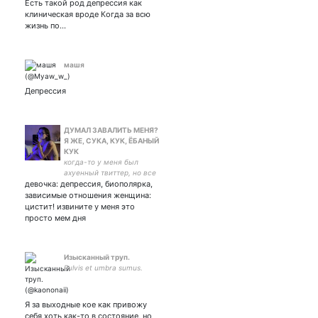
повода о филфаке и о
Есть такой род депрессия как
своих траблах с башкой.
клиническая вроде Когда за всю
жизнь по…
машя
Депрессия
ДУМАЛ ЗАВАЛИТЬ МЕНЯ?
Я ЖЕ, СУКА, КУК, ЁБАНЫЙ
КУК
когда-то у меня был
ахуенный твиттер, но все
девочка: депрессия, биополярка,
потрачено
зависимые отношения женщина:
цистит! извините у меня это
просто мем дня
Изысканный труп.
Pulvis et umbra sumus.
Я за выходные кое как привожу
себя хоть как-то в состояние, но