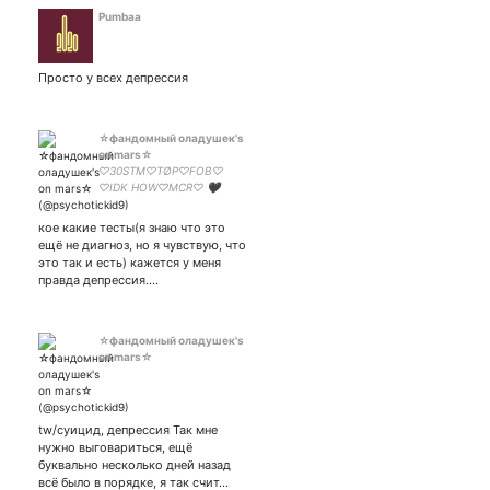
Pumbaa
Просто у всех депрессия
☆фандомный оладушек's
on mars☆
♡30STM♡TØP♡FOB♡
♡IDK HOW♡MCR♡ 🖤
YUNGBLUD🖤
♡HALSEY♡BMTH♡
кое какие тесты(я знаю что это
ещё не диагноз, но я чувствую, что
это так и есть) кажется у меня
правда депрессия.…
☆фандомный оладушек's
on mars☆
tw/суицид, депрессия Так мне
нужно выговариться, ещё
буквально несколько дней назад
всё было в порядке, я так счит…