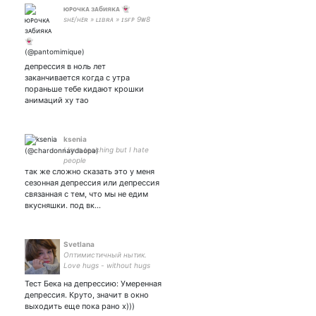
юᴘочкᴀ зᴀбиякᴀ 👻
sʜᴇ/ʜᴇʀ » ʟɪʙʀᴀ » ɪsғᴘ 9ᴡ8
⠀⠀ ⠀ ⠀ ⠀ ⠀ ⠀⠀⠀⠀⠀⠀
ʟᴜᴘɪᴄᴀʟ： ； ɢᴇɴsʜɪɴ ɪᴍᴘᴀᴄᴛ
» ᴍᴀᴍ-ᴘ(ᴇɴsᴛᴀʀs) » ʜᴀɪᴋʏᴜᴜ »
ᴛɢsғ
депрессия в ноль лет
заканчивается когда с утра
пораньше тебе кидают крошки
анимаций ху тао
ksenia
I love teaching but I hate
people
так же сложно сказать это у меня
сезонная депрессия или депрессия
связанная с тем, что мы не едим
вкусняшки. под вк…
Svetlana
Оптимистичный нытик.
Love hugs - without hugs
the World will die. And I like
Тест Бека на депрессию: Умеренная
adequacy. But it's not
депрессия. Круто, значит в окно
accurate x)
выходить еще пока рано х)))