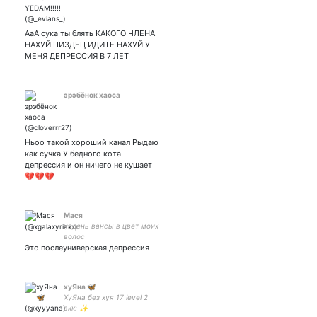
АаА сука ты блять КАКОГО ЧЛЕНА
НАХУЙ ПИЗДЕЦ ИДИТЕ НАХУЙ У
МЕНЯ ДЕПРЕССИЯ В 7 ЛЕТ
эрэбёнок хаоса
Ньоо такой хороший канал Рыдаю
как сучка У бедного кота
депрессия и он ничего не кушает
💔💔💔
Мася
надень вансы в цвет моих
волос
Это послеуниверская депрессия
xyЯна 🦋
ХуЯна без хуя 17 level 2
акк: ✨