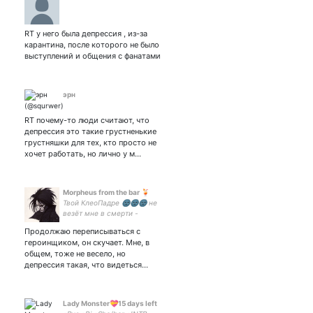
RT у него была депрессия , из-за
карантина, после которого не было
выступлений и общения с фанатами
эрн
RT почему-то люди считают, что
депрессия это такие грустненькие
грустняшки для тех, кто просто не
хочет работать, но лично у м…
Morpheus from the bar 🍹
Твой КлеоПадре 🌚🌚🌚 не
везёт мне в смерти -
повезёт в любви ♥️
Продолжаю переписываться с
большой ценитель Глеба
героинщиком, он скучает. Мне, в
Самойлова и Дейва Гаана
общем, тоже не весело, но
депрессия такая, что видеться…
Lady Monster💝15 days left