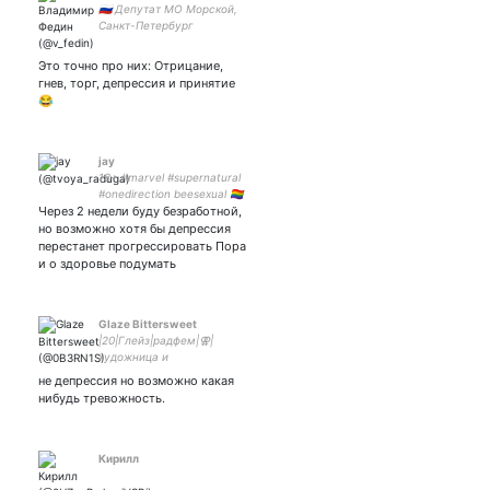
🇷🇺 Депутат МО Морской,
Санкт-Петербург
Это точно про них: Отрицание,
гнев, торг, депрессия и принятие
😂
jay
18+ #marvel #supernatural
#onedirection beesexual 🏳️‍🌈
Через 2 недели буду безработной,
русский/english/italiano
но возможно хотя бы депрессия
перестанет прогрессировать Пора
и о здоровье подумать
Glaze Bittersweet
|20|Глейз|радфем|⚢|
художница и
писательница|ENTJ|мой
не депрессия но возможно какая
вебкомикс -
нибудь тревожность.
Кирилл