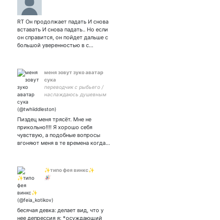
RT Он продолжает падать И снова
вставать И снова падать.. Но если
он справится, он пойдет дальше с
большой уверенностью в с…
меня зовут зуко аватар
сука
переводчик с рыбьего /
наслаждаюсь душевным
неуравновесием $$$
Пиздец меня трясёт. Мне не
прикольно!!!! Я хорошо себя
чувствую, а подобные вопросы
вгоняют меня в те времена когда…
✨типо фея винкс✨
🪅
бесячая девка: делает вид, что у
нее депрессия я: *осуждающий