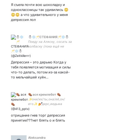
Я съела почти всю шоколадку и
одноклассницы так удивились 😳
😳😳 а что удивительного у меня
депрессия лол
☃️❄️🥂СТЕФАНИЯ🥂❄️☃️
Поеду на Аляску, сосать за
колбаску (пока ещё не
уехала). Тот, кто ищет
смысл в моих Твитах, тот
дурак и его не найдёт.
Депрессия – это дерьмо Когда у
тебя появляется мотивация и силы
что-то делать, потом из-за какой-
то мельчайшей хуйн…
⚰ ася кремлебот ⚰
✨они/их/ты,она/её,он/
его✨ 💅дерс,ведьма
жизни,16.05💅 🧡френдли
ко всем🧡
отрицание гнев торг депрессия
принятие???нет блять о и блять
Aleksandra